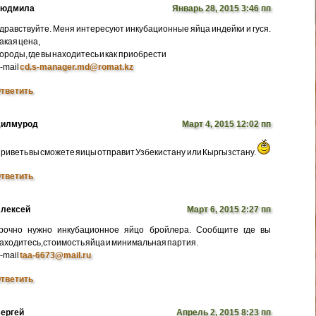
Людмила
Январь 28, 2015 3:46 пп
дравствуйте. Меня интересуют инкубационные яйца индейки и гуся.
акая цена,
ороды, где вы находитесь и как приобрести
-mail
cd.s-manager.md@romat.kz
тветить
илмурод
Март 4, 2015 12:02 пп
риветь вы сможете яицы отправит Узбекистану или Кыргызстану.
тветить
лексей
Март 6, 2015 2:27 пп
рочно нужно инкубационное яйцо бройлера. Сообщите где вы
аходитесь,стоимость яйца и минимальная партия.
-mail
taa-6673@mail.ru
тветить
ергей
Апрель 2, 2015 8:23 пп