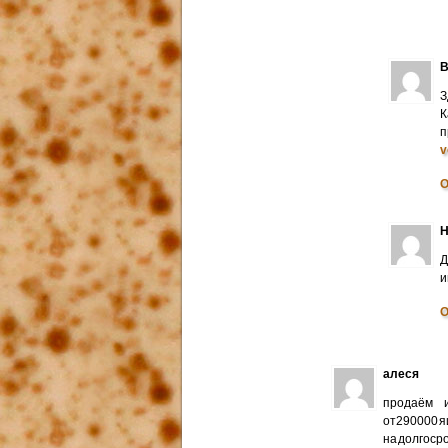
В
З
К
п
v
О
Н
Д
и
О
алеся
продаём и
от290000 я
на долгоср