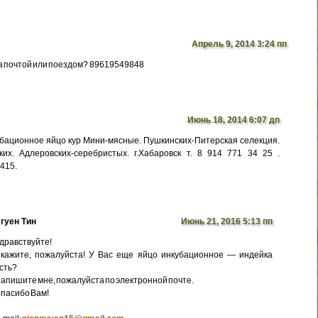
Апрель 9, 2014 3:24 пп
а почтой или поездом? 89619549848
Июнь 18, 2014 6:07 дп
бационное яйцо кур Мини-мясные. Пушкинских-Питерская селекция.
их. Адлеровских-серебристых. г.Хабаровск т. 8 914 771 34 25 .
5415.
гуен Тин
Июнь 21, 2016 5:13 пп
дравствуйте!
кажите, пожалуйста! У Вас еще яйцо инкубационное — индейка
сть?
апишите мне, пожалуйста по электронной почте.
пасибо Вам!