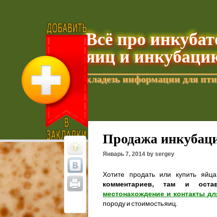
Всё про инкуба
яиц и инкубаци
кладезь информации для пти
Добавить текущую страницу в Избранное
Продажа инкубаци
Январь 7, 2014 by sergey
Хотите продать или купить яйц
комментариев, там и оста
местонахождение и контакты дл
породу и стоимость яиц.