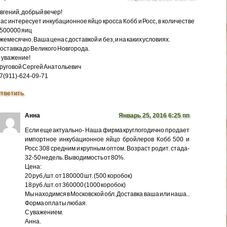
вгений, добрый вечер!
ас интересует инкубационное яйцо кросса Кобб и Росс, в количестве
500000 яиц
жемесячно. Ваша цена с доставкой и без, и на каких условиях.
оставка до Великого Новгорода.
 уважение!
руговой Сергей Анатольевич
7(911)-624-09-71
тветить
Анна
Январь 25, 2016 6:25 пп
Если еще актуально- Наша фирма круглогодично продает
импортное инкубационное яйцо бройлеров Кобб 500 и
Росс 308 средним и крупным оптом. Возраст родит. стада-
32-50 недель. Выводимость от 80%.
Цена:
20 руб,/шт. от 180000 шт. (500 коробок)
18 руб./шт. от 360000 (1000 коробок)
Мы находимся в Московской обл. Доставка ваша или наша..
Форма оплаты любая.
С уважением.
Анна.