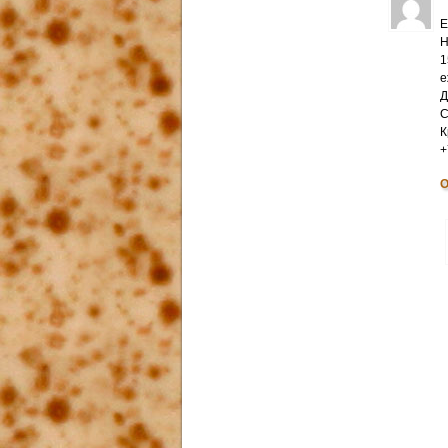
Е
Н
1
е
Д
С
К
+
О