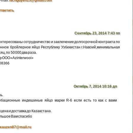
-mail:
nicnguyen15@gmail.com
тветить
Сентябрь 23, 2014 7:43 пп
интересованы сотрудничество и заключение долгосрочной контракта по
нное бройлерное яйцо Республику Узбекистан г.Навоий,минимальная
яц, по 50 000 два раза.
р ООО «Azinterwooi»
308366
Октябрь 7, 2014 10:16 дп
ь.
убационные индюшиные яйцо марки R-6 если есть то как с вами
цена и доставка до Казакстана .
ольшое Вам спасибо
xauzen87@mail.ru