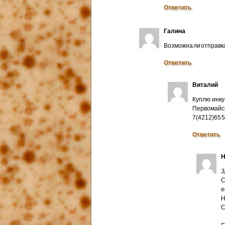
Ответить
Галина
Возможна ли отправк
Ответить
Виталий
Куплю инку
Первомайск
7(4212)65 
Ответить
Н
З
С
е
Н
C