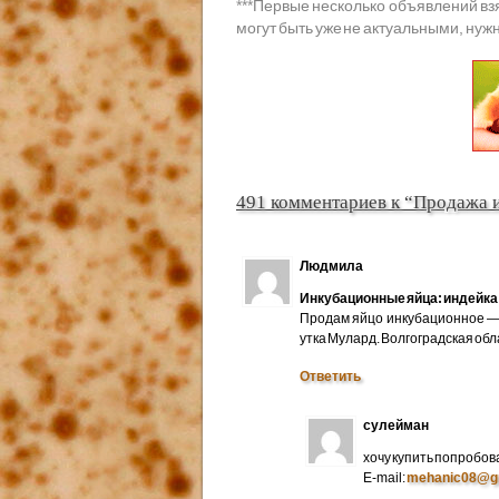
***
Первые несколько объявлений вз
могут быть уже не актуальными, нужн
491 комментариев к “Продажа 
Людмила
Инкубационные яйца: индейка 
Продам яйцо инкубационное — 
утка Мулард. Волгоградская об
Ответить
сулейман
хочу купить попробов
E-mail:
mehanic08@g