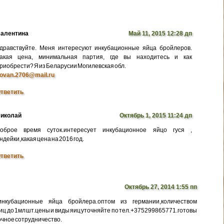
алентина
Май 11, 2015 12:28 дп
дравствуйте. Меня интересуют инкубационные яйца бройлеров.
акая цена, минимальная партия, где вы находитесь и как
риобрести? Я из Беларусии Могилевская обл.
ovan.2706@mail.ru
тветить
иколай
Октябрь 1, 2015 11:24 дп
оброе время суток.интересует инкубационное яйцо гуся ,
ндейки,какая цена на 2016 год.
тветить
Октябрь 27, 2014 1:55 пп
нкубационные яйца бройлера.оптом из германии,количеством
иц до 1мл шт.цены и виды яиц уточняйте по тел.+375299865771.готовы
очное сотрудничество.