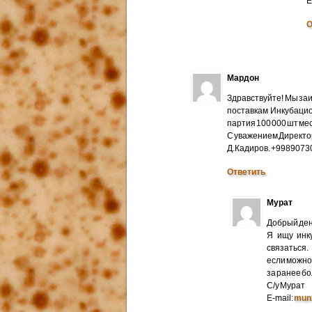
E
О
Мардон
Здравствуйте! Мы за
поставкам Инкубацио
партия 100 000 шт мес
С уважением Директо
Д.Кадиров. +998907
Ответить
Мурат
Добрый ден
Я ищу инк
связаться.
если можно 
за ранее б
С/у Мурат
E-mail:
mun