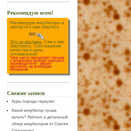
Рекомендую всем!
Рекомендую инкубаторы и
запчасти к ним покупать
тут
Это не реклама
. Сам у них
закупаюсь. Соотношение
качества и цены
оптимальное!
*мне часто присылают письма
с вопросами выбора хорошего
производителя - решил
выложить на всеобщее
обозрение
Свежие записи
Куры породы геркулес
Какой инкубатор лучше
купить? Рейтинг и детальный
обзор инкубаторов от Сергея
Сидоренко!