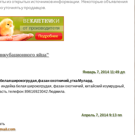
яты из открытых источников информации. Некоторые объявления
о уточнять у продавцов.
инкубационного яйца”
Январь 7, 2014 11:49 дп
белая широкогрудая, фазан охотничий, утка Мулард.
индейка белая широкогрудая, фазан охотничий, китайский изумрудный,
ласть. телефон: 89616923042 Людмила.
Апрель 7, 2014 9:13 пп
ать
mail.com