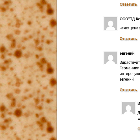
Ответить
ООО"ТД Ко
какая цена
Ответить
евгений
Здраствуйт
Германиии
интересую
евгений
Ответить
И
Д
E
О