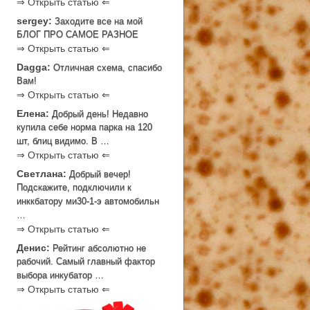
⇒ Открыть статью ⇐
sergey:
Заходите все на мой
БЛОГ ПРО САМОЕ РАЗНОЕ
⇒ Открыть статью ⇐
Dagga:
Отличная схема, спасибо
Вам!
⇒ Открыть статью ⇐
Елена:
Добрый день! Недавно
купила себе норма парка на 120
шт, блиц видимо. В …
⇒ Открыть статью ⇐
Светлана:
Добрый вечер!
Подскажите, подключили к
инккбатору ми30-1-э автомобильн
…
⇒ Открыть статью ⇐
Денис:
Рейтинг абсолютно не
рабочий. Самый главный фактор
выбора инкубатор …
⇒ Открыть статью ⇐