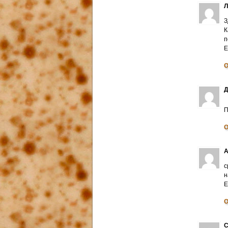
З
К
п
E
О
Д
П
О
А
с
н
E
О
С