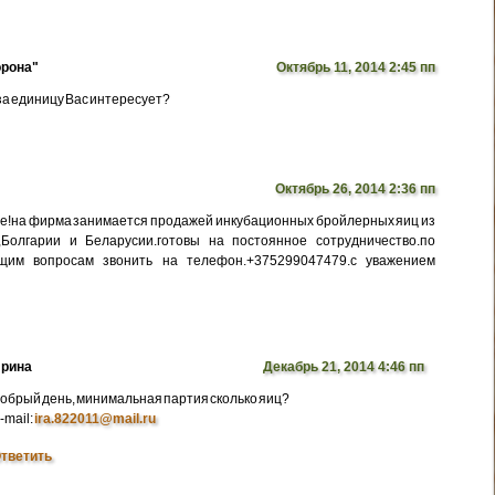
рона"
Октябрь 11, 2014 2:45 пп
 за единицу Вас интересует?
Октябрь 26, 2014 2:36 пп
е!на фирма занимается продажей инкубационных бройлерных яиц из
,Болгарии и Беларусии.готовы на постоянное сотрудничество.по
щим вопросам звонить на телефон.+375299047479.с уважением
рина
Декабрь 21, 2014 4:46 пп
обрый день, минимальная партия сколько яиц?
-mail:
ira.822011@mail.ru
тветить