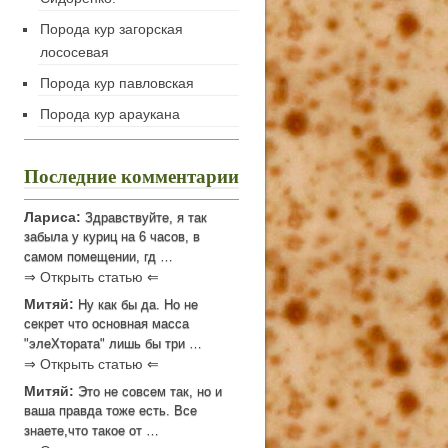
Порода кур загорская
лососевая
Порода кур павловская
Порода кур араукана
Последние комментарии
Лариса:
Здравствуйте, я так
забыла у куриц на 6 часов, в
самом помещении, гд …
⇒ Открыть статью ⇐
Митяй:
Ну как бы да. Но не
секрет что основная масса
"элеХтората" лишь бы три …
⇒ Открыть статью ⇐
Митяй:
Это не совсем так, но и
ваша правда тоже есть. Все
знаете,что такое от …