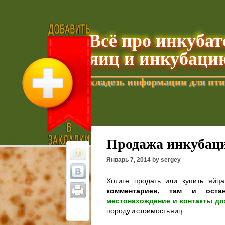
Всё про инкуба
яиц и инкубаци
кладезь информации для пти
Добавить текущую страницу в Избранное
Продажа инкубаци
Январь 7, 2014 by sergey
Хотите продать или купить яйц
комментариев, там и оста
местонахождение и контакты дл
породу и стоимость яиц.