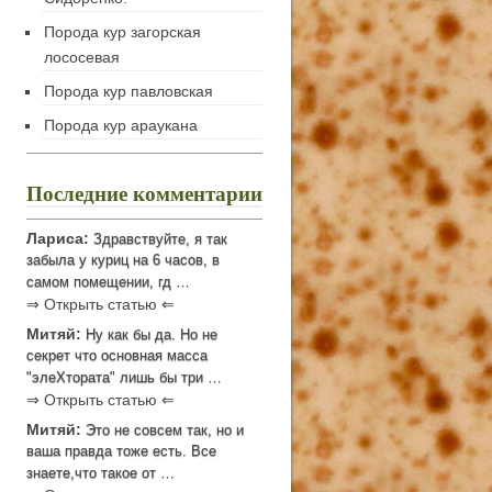
Порода кур загорская
лососевая
Порода кур павловская
Порода кур араукана
Последние комментарии
Лариса:
Здравствуйте, я так
забыла у куриц на 6 часов, в
самом помещении, гд …
⇒ Открыть статью ⇐
Митяй:
Ну как бы да. Но не
секрет что основная масса
"элеХтората" лишь бы три …
⇒ Открыть статью ⇐
Митяй:
Это не совсем так, но и
ваша правда тоже есть. Все
знаете,что такое от …