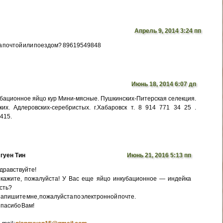
Апрель 9, 2014 3:24 пп
а почтой или поездом? 89619549848
Июнь 18, 2014 6:07 дп
бационное яйцо кур Мини-мясные. Пушкинских-Питерская селекция.
их. Адлеровских-серебристых. г.Хабаровск т. 8 914 771 34 25 .
5415.
гуен Тин
Июнь 21, 2016 5:13 пп
дравствуйте!
кажите, пожалуйста! У Вас еще яйцо инкубационное — индейка
сть?
апишите мне, пожалуйста по электронной почте.
пасибо Вам!