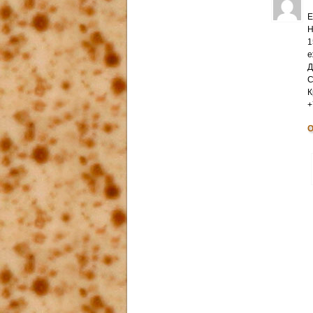
Е
Н
1
е
Д
С
К
+
О