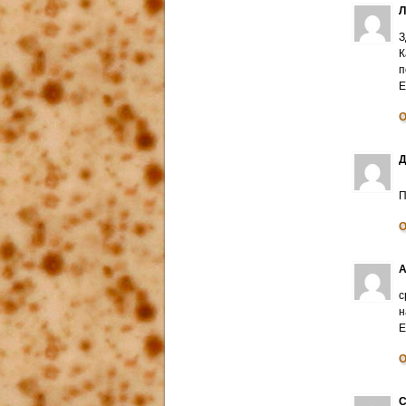
З
К
п
E
О
Д
П
О
А
с
н
E
О
С