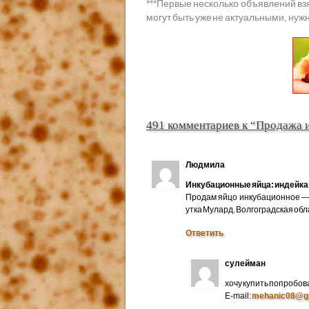
***
Первые несколько объявлений вз
могут быть уже не актуальными, нужн
491 комментариев к “Продажа 
Людмила
Инкубационные яйца: индейка 
Продам яйцо инкубационное — 
утка Мулард. Волгоградская об
Ответить
сулейман
хочу купить попробов
E-mail:
mehanic08@g