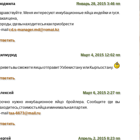
Людмила
Январь 28, 2015 3:46 пп
дравствуйте. Меня интересуют инкубационные яйца индейки и гуся.
акая цена,
ороды, где вы находитесь и как приобрести
-mail
cd.s-manager.md@romat.kz
тветить
илмурод
Март 4, 2015 12:02 пп
риветь вы сможете яицы отправит Узбекистану или Кыргызстану.
тветить
лексей
Март 6, 2015 2:27 пп
рочно нужно инкубационное яйцо бройлера. Сообщите где вы
аходитесь,стоимость яйца и минимальная партия.
-mail
taa-6673@mail.ru
тветить
ергей
Апрель 2, 2015 8:23 пп