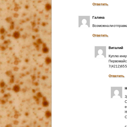
Ответить
Галина
Возможна ли отправк
Ответить
Виталий
Куплю инку
Первомайск
7(4212)65 
Ответить
Н
З
С
е
Н
C