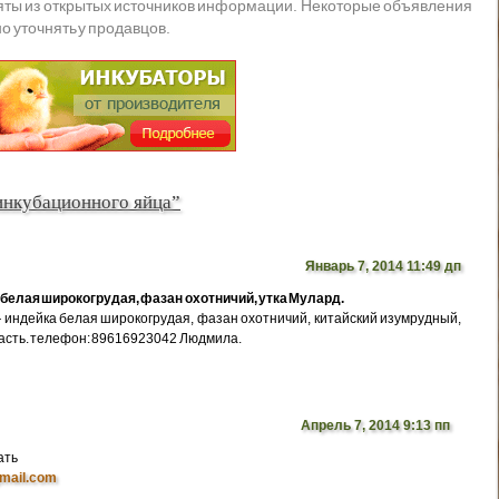
яты из открытых источников информации. Некоторые объявления
о уточнять у продавцов.
инкубационного яйца”
Январь 7, 2014 11:49 дп
белая широкогрудая, фазан охотничий, утка Мулард.
индейка белая широкогрудая, фазан охотничий, китайский изумрудный,
ласть. телефон: 89616923042 Людмила.
Апрель 7, 2014 9:13 пп
ать
mail.com