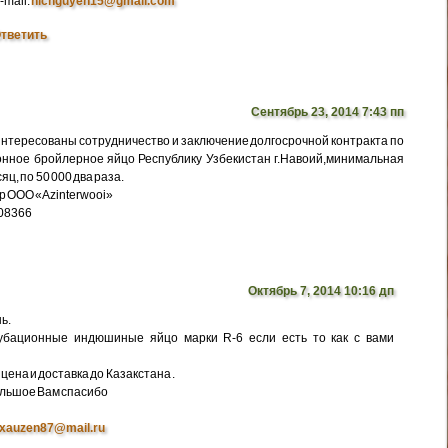
-mail:
nicnguyen15@gmail.com
тветить
Сентябрь 23, 2014 7:43 пп
интересованы сотрудничество и заключение долгосрочной контракта по
нное бройлерное яйцо Республику Узбекистан г.Навоий,минимальная
яц, по 50 000 два раза.
р ООО «Azinterwooi»
308366
Октябрь 7, 2014 10:16 дп
ь.
убационные индюшиные яйцо марки R-6 если есть то как с вами
цена и доставка до Казакстана .
ольшое Вам спасибо
xauzen87@mail.ru