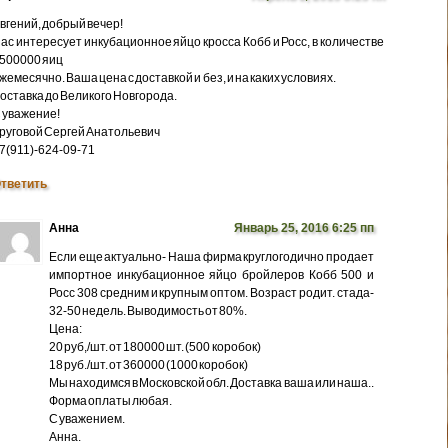
вгений, добрый вечер!
ас интересует инкубационное яйцо кросса Кобб и Росс, в количестве
500000 яиц
жемесячно. Ваша цена с доставкой и без, и на каких условиях.
оставка до Великого Новгорода.
 уважение!
руговой Сергей Анатольевич
7(911)-624-09-71
тветить
Анна
Январь 25, 2016 6:25 пп
Если еще актуально- Наша фирма круглогодично продает
импортное инкубационное яйцо бройлеров Кобб 500 и
Росс 308 средним и крупным оптом. Возраст родит. стада-
32-50 недель. Выводимость от 80%.
Цена:
20 руб,/шт. от 180000 шт. (500 коробок)
18 руб./шт. от 360000 (1000 коробок)
Мы находимся в Московской обл. Доставка ваша или наша..
Форма оплаты любая.
С уважением.
Анна.