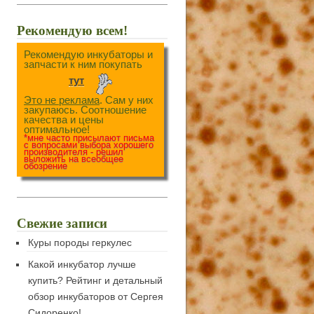
Рекомендую всем!
Рекомендую инкубаторы и
запчасти к ним покупать
тут
Это не реклама
. Сам у них
закупаюсь. Соотношение
качества и цены
оптимальное!
*мне часто присылают письма
с вопросами выбора хорошего
производителя - решил
выложить на всеобщее
обозрение
Свежие записи
Куры породы геркулес
Какой инкубатор лучше
купить? Рейтинг и детальный
обзор инкубаторов от Сергея
Сидоренко!