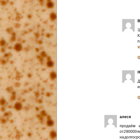
В
З
К
п
v
О
Н
Д
и
О
алеся
продаём и
от290000 я
на долгоср