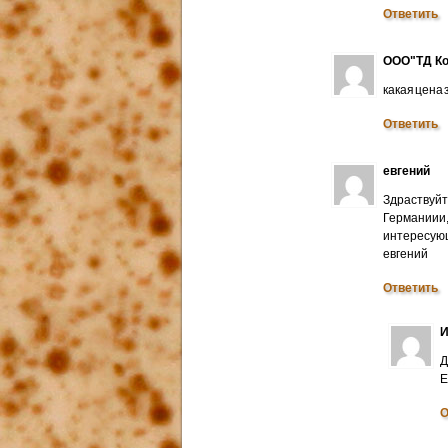
Ответить
ООО"ТД Ко
какая цена
Ответить
евгений
Здраствуйт
Германиии
интересую
евгений
Ответить
И
Д
E
О