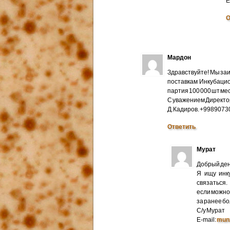
E
О
Мардон
Здравствуйте! Мы за
поставкам Инкубацио
партия 100 000 шт мес
С уважением Директо
Д.Кадиров. +998907
Ответить
Мурат
Добрый ден
Я ищу инк
связаться.
если можно 
за ранее б
С/у Мурат
E-mail:
mun