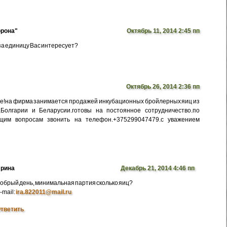
рона"
Октябрь 11, 2014 2:45 пп
 за единицу Вас интересует?
Октябрь 26, 2014 2:36 пп
е!на фирма занимается продажей инкубационных бройлерных яиц из
,Болгарии и Беларусии.готовы на постоянное сотрудничество.по
щим вопросам звонить на телефон.+375299047479.с уважением
рина
Декабрь 21, 2014 4:46 пп
обрый день, минимальная партия сколько яиц?
-mail:
ira.822011@mail.ru
тветить