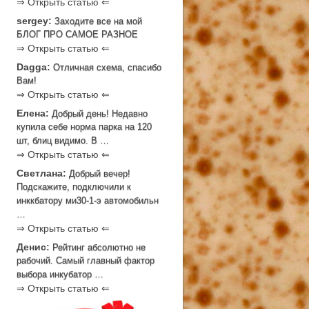
⇒ Открыть статью ⇐
sergey:
Заходите все на мой
БЛОГ ПРО САМОЕ РАЗНОЕ
⇒ Открыть статью ⇐
Dagga:
Отличная схема, спасибо
Вам!
⇒ Открыть статью ⇐
Елена:
Добрый день! Недавно
купила себе норма парка на 120
шт, блиц видимо. В …
⇒ Открыть статью ⇐
Светлана:
Добрый вечер!
Подскажите, подключили к
инккбатору ми30-1-э автомобильн
…
⇒ Открыть статью ⇐
Денис:
Рейтинг абсолютно не
рабочий. Самый главный фактор
выбора инкубатор …
⇒ Открыть статью ⇐