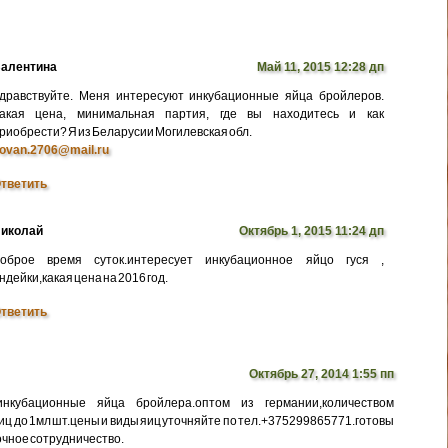
алентина
Май 11, 2015 12:28 дп
дравствуйте. Меня интересуют инкубационные яйца бройлеров.
акая цена, минимальная партия, где вы находитесь и как
риобрести? Я из Беларусии Могилевская обл.
ovan.2706@mail.ru
тветить
иколай
Октябрь 1, 2015 11:24 дп
оброе время суток.интересует инкубационное яйцо гуся ,
ндейки,какая цена на 2016 год.
тветить
Октябрь 27, 2014 1:55 пп
нкубационные яйца бройлера.оптом из германии,количеством
иц до 1мл шт.цены и виды яиц уточняйте по тел.+375299865771.готовы
очное сотрудничество.