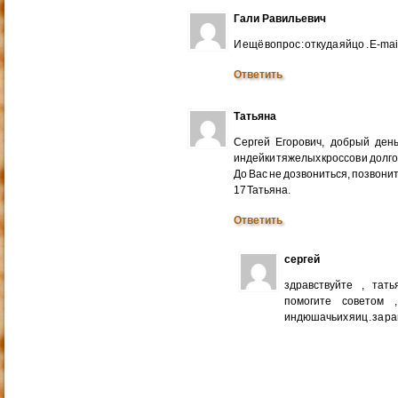
Гали Равильевич
И ещё вопрос : откуда яйцо . E-mail
Ответить
Татьяна
Сергей Егорович, добрый ден
индейки тяжелых кроссов и долго
До Вас не дозвониться, позвонит
17 Татьяна.
Ответить
сергей
здравствуйте , тат
помогите советом 
индюшачьих яиц . за р