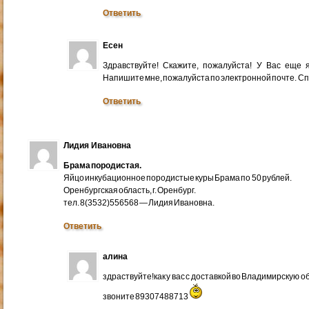
Ответить
Есен
Здравствуйте! Скажите, пожалуйста! У Вас еще
Напишите мне, пожалуйста по электронной почте. Cп
Ответить
Лидия Ивановна
Брама породистая.
Яйцо инкубационное породистые куры Брама по 50 рублей.
Оренбургская область, г. Оренбург.
тел. 8(3532)556568 — Лидия Ивановна.
Ответить
алина
здраствуйте!как у вас с доставкой во Владимирскую 
звоните 89307488713