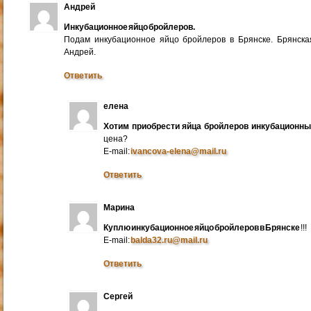
Андрей
Инкубационное яйцо бройлеров.
Подам инкубационное яйцо бройлеров в Брянске. Брянска
Андрей.
Ответить
елена
Хотим приобрести яйца бройлеров инкубационн
цена?
E-mail:
ivancova-elena@mail.ru
Ответить
Марина
Куплю инкубационное яйцо бройлеров в Брянске
!!!
E-mail:
balda32.ru@mail.ru
Ответить
Сергей