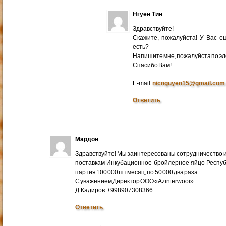
Нгуен Тин
Здравствуйте!
Скажите, пожалуйста! У Вас 
есть?
Напишите мне, пожалуйста по эл
Cпасибо Вам!
E-mail:
nicnguyen15@gmail.com
Ответить
Мардон
Здравствуйте! Мы заинтересованы сотрудничество и
поставкам Инкубационное бройлерное яйцо Респуб
партия 100 000 шт месяц, по 50 000 два раза.
С уважением Директор ООО «Azinterwooi»
Д.Кадиров. +998907308366
Ответить