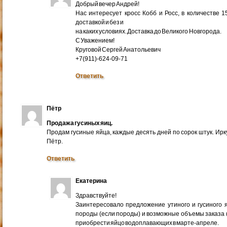
Добрый вечер Андрей!
Нас интересует кросс Кобб и Росс, в количестве 
доставкой и без и
на каких условиях. Доставка до Великого Новгорода.
С Уважением!
Круговой Сергей Анатольевич
+7(911)-624-09-71
Ответить
Пётр
Продажа гусиных яиц.
Продам гусиные яйца, каждые десять дней по сорок штук. Ир
Пётр.
Ответить
Екатерина
Здравствуйте!
Заинтересовало предложение утиного и гусиного я
породы (если породы) и возможные объемы заказа (ми
приобрести яйцо водоплавающих в марте-апреле.