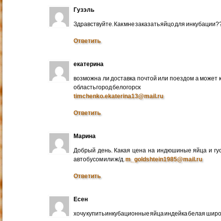
Гузэль
Здравствуйте. Как мне заказать яйцо для инкубации?
Ответить
екатерина
возможна ли доставка почтой или поездом а может 
область город белогорск
timchenko.ekaterina13@mail.ru
Ответить
Марина
Добрый день. Какая цена на индюшиные яйца и гу
автобусом или ж/д.
m_goldshtein1985@mail.ru
Ответить
Есен
хочу купить инкубационные яйца индейка белая широ