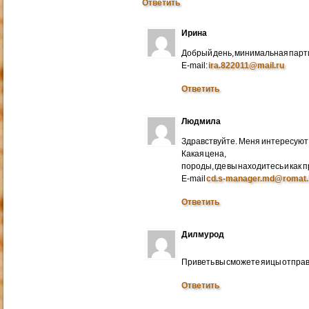
Ответить
Ирина
Добрый день, минимальная парти
E-mail:
ira.822011@mail.ru
Ответить
Людмила
Здравствуйте. Меня интересуют 
Какая цена,
породы, где вы находитесь и как
E-mail
cd.s-manager.md@romat.
Ответить
Дилмурод
Приветь вы сможете яицы отправ
Ответить