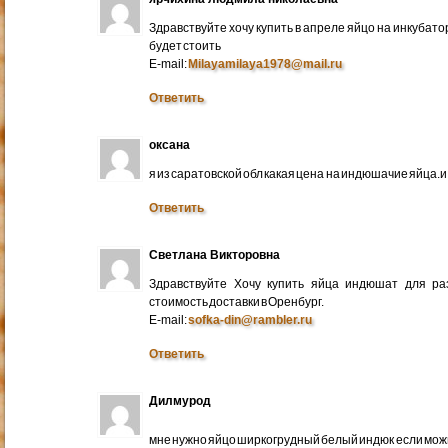
Здравствуйте хочу купить в апреле яйцо на инкубато
будет стоить
E-mail:
Milayamilaya1978@mail.ru
Ответить
оксана
я из саратовской обл какая цена на индюшачие яйца.и к
Ответить
Светлана Викторовна
Здравствуйте Хочу купить яйца индюшат для ра
стоимость доставки в Оренбург.
E-mail:
sofka-din@rambler.ru
Ответить
Дилмурод
мне нужно яйцо ширкогрудный белый индюк если мо