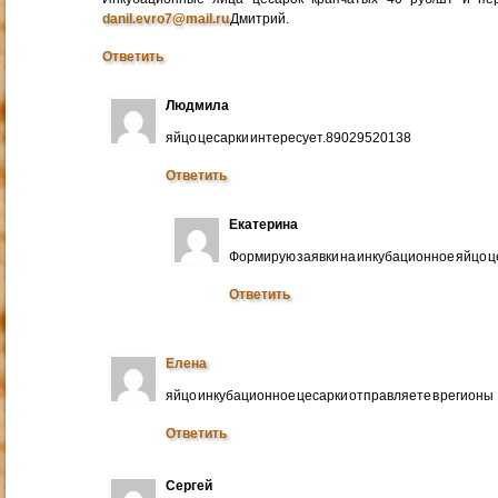
danil.evro7@mail.ru
Дмитрий.
Ответить
Людмила
яйцо цесарки интересует.89029520138
Ответить
Екатерина
Формирую заявки на инкубационное яйцо ц
Ответить
Елена
яйцо инкубационное цесарки отправляете в регионы
Ответить
Сергей