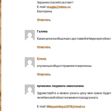
Заранее спасибо за ответ!
E-mail:
magija@inbox.ru
Екатерина
Ответить
Галина
Какая цена на яйца и как с доставкой в Амурскую обл
Ответить
Елена
а гусинные яйца отправляете в регионы
Ответить
ярчихина людмила николаевна
Здравствуйте а можно узнать цену мне нужно будет 
челябинской области и можно породу узнать
E-mail:
Milayamilaya1978@mail.ru