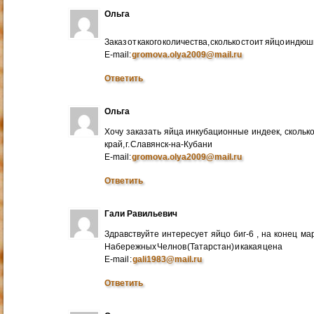
Ольга
Заказ от какого количества, сколько стоит яйцо индю
E-mail:
gromova.olya2009@mail.ru
Ответить
Ольга
Хочу заказать яйца инкубационные индеек, сколько
край, г. Славянск-на-Кубани
E-mail:
gromova.olya2009@mail.ru
Ответить
Гали Равильевич
Здравствуйте интересует яйцо биг-6 , на конец ма
Набережных Челнов (Татарстан) и какая цена
E-mail :
gali1983@mail.ru
Ответить