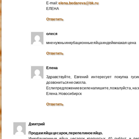
E-mail:
elena.bedareva@bk.ru
ЕЛЕНА
Ответить
олеся
мне нужны инкубационные яйца индейки какая цена
Ответить
Елена
Здравствуйте, Евгений интересует покупка гус
дозвониться не смогла.
Если предложение в силе напишите, пожалуйста, на 
Елена. Новосибирск
Ответить
Дмитрий
Продам яйца цесарок, перепелиное яйцо.
Инкубационные яйца цесарок крапчатых 40 руб/шт и пер