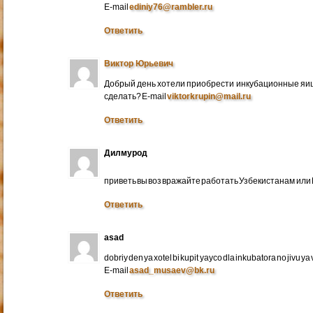
E-mail
ediniy76@rambler.ru
Ответить
Виктор Юрьевич
Добрый день хотели приобрести инкубационные яица
сделать? E-mail
viktorkrupin@mail.ru
Ответить
Дилмурод
приветь вы воз вражайте работать Узбекистанам ил
Ответить
asad
dobriy den ya xotel bi kupit yayco dla inkubatora no jivu ya v 
E-mail
asad_musaev@bk.ru
Ответить