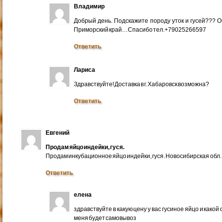
Владимир
Добрый день. Подскажите породу уток и гусей??? 
Приморский край…Спасибо тел.+79025266597
Ответить
Лариса
Здравствуйте! Доставка в г. Хабаровск возможна?
Ответить
Евгений
Продам яйцо индейки, гуся.
Продам инкубационное яйцо индейки, гуся. Новосибирская обл.
Ответить
елена
здравствуйте в какую цену у вас гусиное яйцо и какой
меня будет самовывоз