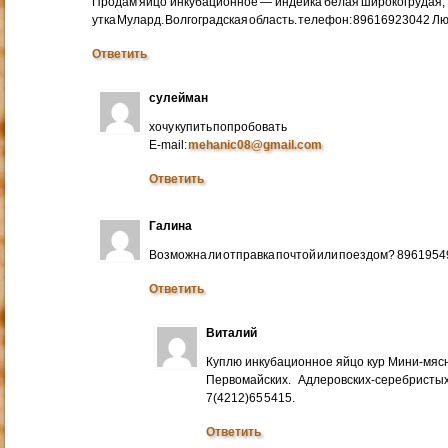
Продам яйцо инкубационное — индейка белая широкогрудая, 
утка Мулард. Волгоградская область. телефон: 89616923042 Л
Ответить
сулейман
хочу купить попробовать
E-mail:
mehanic08@gmail.com
Ответить
Галина
Возможна ли отправка почтой или поездом? 896195
Ответить
Виталий
Куплю инкубационное яйцо кур Мини-мяс
Первомайских. Адлеровских-серебристых
7(4212)65 5415.
Ответить