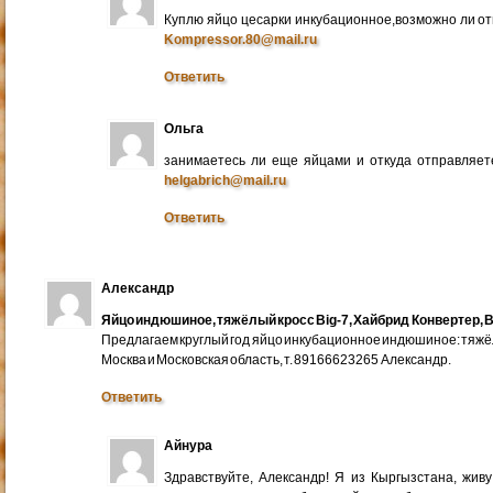
Куплю яйцо цесарки инкубационное,возможно ли от
Kompressor.80@mail.ru
Ответить
Ольга
занимаетесь ли еще яйцами и откуда отправляете
helgabrich@mail.ru
Ответить
Александр
Яйцо индюшиное, тяжёлый кросс Big-7, Хайбрид Конвертер, B
Предлагаем круглый год яйцо инкубационное индюшиное: тяжёлы
Москва и Московская область, т. 89166623265 Александр.
Ответить
Айнура
Здравствуйте, Александр! Я из Кыргызстана, жив