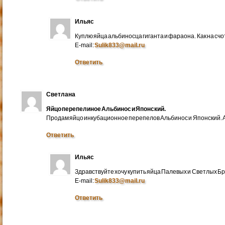
Ильяс
Куплю яйца альбиносца гиганта и фараона. Как на счо
E-mail:
Sulik833@mail.ru
Ответить
Светлана
Яйцо перепелиное Альбинос и Японский.
Продам яйцо инкубационное перепелов Альбинос и Японский. А
Ответить
Ильяс
Здравствуйте хочу купить яйца Палевых и Светлых Бра
E-mail:
Sulik833@mail.ru
Ответить