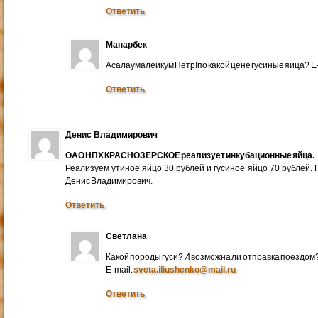
Ответить
Манарбек
Асалаумалеикум Петр!по какой цене гусиные яица? E
Ответить
Денис Владимирович
ОАО НПХ КРАСНОЗЕРСКОЕ реализует инкубационные яйца.
Реализуем утиное яйцо 30 рублей и гусиное яйцо 70 рублей.
Денис Владимирович.
Ответить
Светлана
Какой породы гуси? И возможна ли отправка поездом
E-mail:
sveta.iliushenko@mail.ru
Ответить