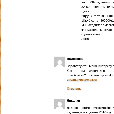
Росс 308 средним и кр
32-50 недель. Выводим
Цена:
20 руб,/шт. от 180000 ш
18 руб./шт. от 360000 (
Мы находимся в Москов
Форма оплаты любая.
С уважением.
Анна.
Валентина
Здравствуйте. Меня интересу
Какая цена, минимальная п
приобрести? Я из Беларусии Мог
vovan.2706@mail.ru
Ответить
Николай
Доброе время суток.интере
индейки,какая цена на 2016 год.