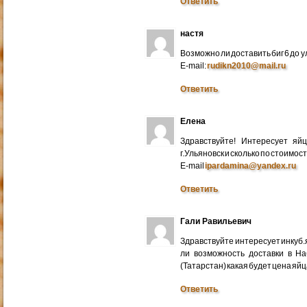
Ответить
настя
Возможно ли доставить биг 6 до у
E-mail:
rudikn2010@mail.ru
Ответить
Елена
Здравствуйте! Интересует яй
г.Ульяновск и сколько по стоимос
E-mail
ipardamina@yandex.ru
Ответить
Гали Равильевич
Здравствуйте интересует инкуб.
ли возможность доставки в Н
(Татарстан) какая будет цена яйц
Ответить