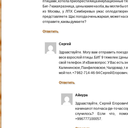
птицами, хотела приобрести яйца инкубационные тяже
Биг-7 какая разница, цены какие на оба, вы могли бы 
из Москвы, у ЛПХ Симбиревых ужас оплодатворен
представляете. Щас погода очень жаркая, может на с
отправите, как вы думаете?
Ответить
Сергей
Здравствуйте. Могу вам отправить поездом
весе взрослой птицы. БИГ 9 тяжелее.Цены
свой телефон. И к Вам вопрос: У Вас есть 
Калининское, Панфиловское, Чалдовар, т.
мой тел. +7 982-714-46-94 Сергей Егорович
Ответить
Айнура
Здравствуйте, Сергей Егорови
начиная от пол часа где-то час со
случилось? Если что, помо
+996777100057.