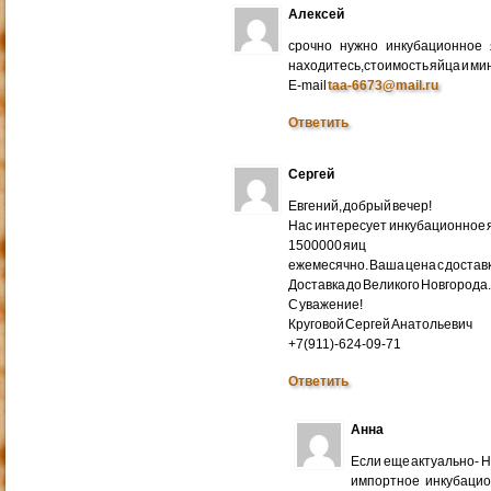
Алексей
срочно нужно инкубационное
находитесь,стоимость яйца и ми
E-mail
taa-6673@mail.ru
Ответить
Сергей
Евгений, добрый вечер!
Нас интересует инкубационное яй
1500000 яиц
ежемесячно. Ваша цена с доставко
Доставка до Великого Новгорода
С уважение!
Круговой Сергей Анатольевич
+7(911)-624-09-71
Ответить
Анна
Если еще актуально- 
импортное инкубацио