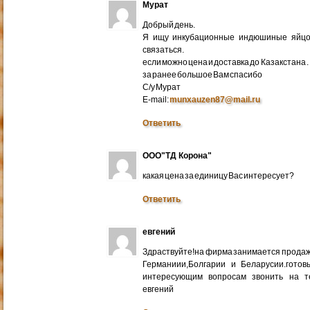
Мурат
Добрый день.
Я ищу инкубационные индюшиные яйцо 
связаться.
если можно цена и доставка до Казакстана .
за ранее большое Вам спасибо
С/у Мурат
E-mail:
munxauzen87@mail.ru
Ответить
ООО"ТД Корона"
какая цена за единицу Вас интересует?
Ответить
евгений
Здраствуйте!на фирма занимается прода
Германиии,Болгарии и Беларусии.готов
интересующим вопросам звонить на т
евгений