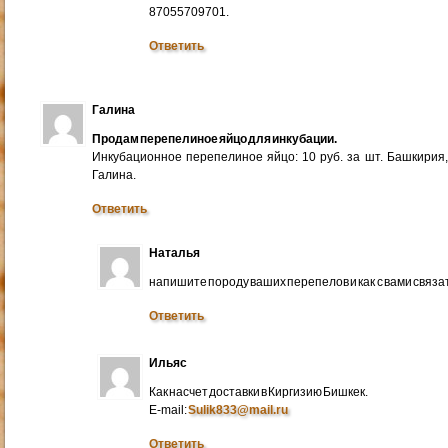
87055709701.
Ответить
Галина
Продам перепелиное яйцо для инкубации.
Инкубационное перепелиное яйцо: 10 руб. за шт. Башкирия
Галина.
Ответить
Наталья
напишите породу ваших перепелов и как с вами связа
Ответить
Ильяс
Как насчет доставки в Киргизию Бишкек.
E-mail:
Sulik833@mail.ru
Ответить