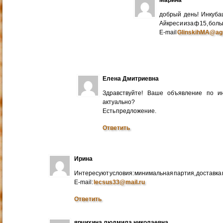
добрый день! Инкуба
Айкрес и иза ф 15, бо
E-mail
GlinskihMA@ag
Елена Дмитриевна
Здравствуйте! Ваше объявление по и
актуально?
Есть предложение.
Ответить
Ирина
Интересуют условия: минимальная партия, доставка в
E-mail:
lecsus33@mail.ru
Ответить
ярчихина людмила николаевна