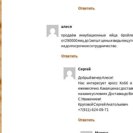
Ответить
алеся
продаём инкубационные яйца бройлер
от290000 яиц до 1мл шт.цены и виды яиц у
на долгосрочное сотрудничество.
Ответить
Сергей
Добрый вечер Алеся!
Нас интересует кросс Кобб и
ежемесячно. Какая цена с доставк
на каких условиях. Доставка до В
С Уважением!
Круговой Сергей Анатольевич
+7(911)-624-09-71
Ответить
Марина