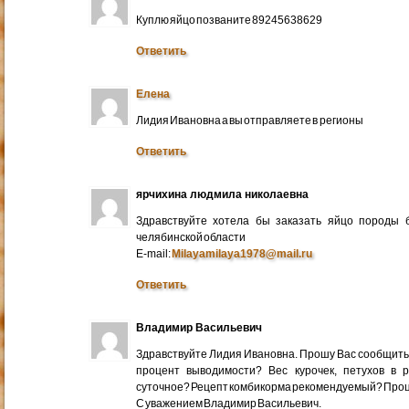
Куплю яйцо позваните 89245638629
Ответить
Елена
Лидия Ивановна а вы отправляете в регионы
Ответить
ярчихина людмила николаевна
Здравствуйте хотела бы заказать яйцо породы 
челябинской области
E-mail:
Milayamilaya1978@mail.ru
Ответить
Владимир Васильевич
Здравствуйте Лидия Ивановна. Прошу Вас сообщить
процент выводимости? Вес курочек, петухов в 
суточное? Рецепт комбикорма рекомендуемый? Про
С уважением Владимир Васильевич.