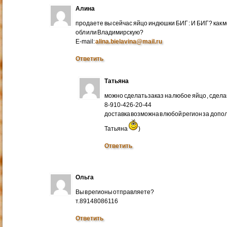
Алина
продаете вы сейчас яйцо индюшки БИГ : И БИГ? как м
обл или Владимирскую?
E-mail:
alina.bielavina@mail.ru
Ответить
Татьяна
можно сделать заказ на любое яйцо , сдел
8-910-426-20-44
доставка возможна в любой регион за доп
Татьяна
)
Ответить
Ольга
Вы в регионы отправляете?
т.89148086116
Ответить