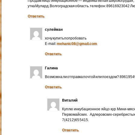
Продам яйцо инкубационное — индейка белая широкогрудая, 
утка Мулард. Волгоградская область. телефон: 89616923042 Л
Ответить
сулейман
хочу купить попробовать
E-mail:
mehanic08@gmail.com
Ответить
Галина
Возможна ли отправка почтой или поездом? 896195
Ответить
Виталий
Куплю инкубационное яйцо кур Мини-мяс
Первомайских. Адлеровских-серебристых
7(4212)65 5415.
Ответить