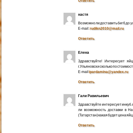
Ответить
настя
Возможно ли доставить биг 6 до у
E-mail:
rudikn2010@mail.ru
Ответить
Елена
Здравствуйте! Интересует яй
г.Ульяновск и сколько по стоимос
E-mail
ipardamina@yandex.ru
Ответить
Гали Равильевич
Здравствуйте интересует инкуб.
ли возможность доставки в Н
(Татарстан) какая будет цена яйц
Ответить