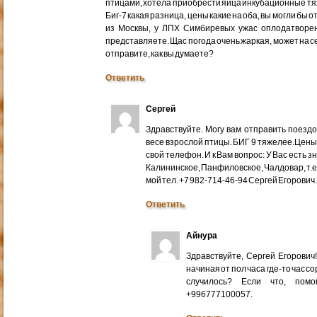
птицами, хотела приобрести яйца инкубационные тяже
Биг-7 какая разница, цены какие на оба, вы могли бы 
из Москвы, у ЛПХ Симбиревых ужас оплодатворен
представляете. Щас погода очень жаркая, может на с
отправите, как вы думаете?
Ответить
Сергей
Здравствуйте. Могу вам отправить поездом
весе взрослой птицы. БИГ 9 тяжелее.Цены
свой телефон. И к Вам вопрос: У Вас есть 
Калининское, Панфиловское, Чалдовар, т.
мой тел. +7 982-714-46-94 Сергей Егорович
Ответить
Айнура
Здравствуйте, Сергей Егорови
начиная от пол часа где-то час со
случилось? Если что, помо
+996777100057.