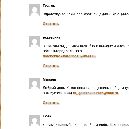
Гузэль
Здравствуйте. Как мне заказать яйцо для инкубации?
Ответить
екатерина
возможна ли доставка почтой или поездом а может 
область город белогорск
timchenko.ekaterina13@mail.ru
Ответить
Марина
Добрый день. Какая цена на индюшиные яйца и гу
автобусом или ж/д.
m_goldshtein1985@mail.ru
Ответить
Есен
хочу купить инкубационные яйца индейка белая широ