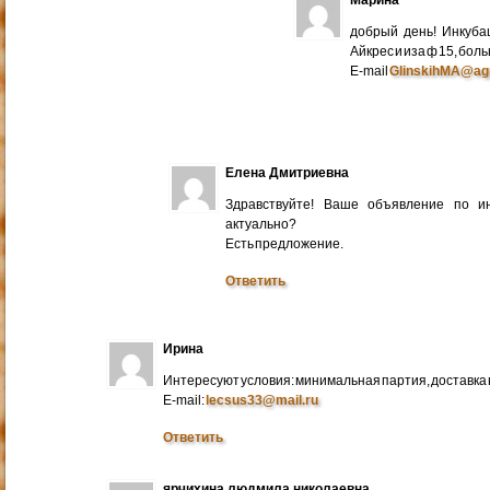
добрый день! Инкуба
Айкрес и иза ф 15, бо
E-mail
GlinskihMA@ag
Елена Дмитриевна
Здравствуйте! Ваше объявление по и
актуально?
Есть предложение.
Ответить
Ирина
Интересуют условия: минимальная партия, доставка в
E-mail:
lecsus33@mail.ru
Ответить
ярчихина людмила николаевна