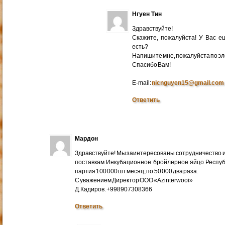
Нгуен Тин
Здравствуйте!
Скажите, пожалуйста! У Вас 
есть?
Напишите мне, пожалуйста по эл
Cпасибо Вам!
E-mail:
nicnguyen15@gmail.com
Ответить
Мардон
Здравствуйте! Мы заинтересованы сотрудничество и
поставкам Инкубационное бройлерное яйцо Респуб
партия 100 000 шт месяц, по 50 000 два раза.
С уважением Директор ООО «Azinterwooi»
Д.Кадиров. +998907308366
Ответить