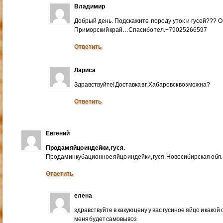
Владимир
Добрый день. Подскажите породу уток и гусей??? 
Приморский край…Спасибо тел.+79025266597
Ответить
Лариса
Здравствуйте! Доставка в г. Хабаровск возможна?
Ответить
Евгений
Продам яйцо индейки, гуся.
Продам инкубационное яйцо индейки, гуся. Новосибирская обл.
Ответить
елена
здравствуйте в какую цену у вас гусиное яйцо и какой
меня будет самовывоз