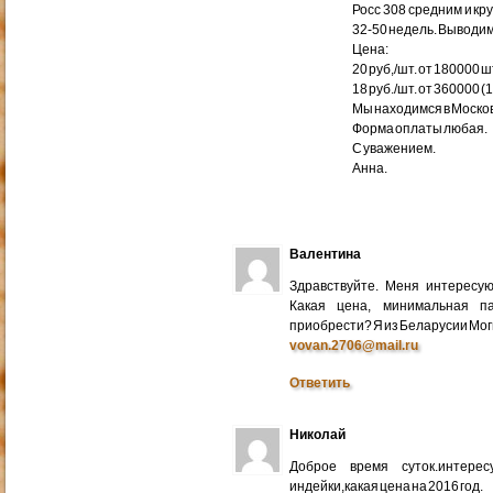
Росс 308 средним и кр
32-50 недель. Выводим
Цена:
20 руб,/шт. от 180000 ш
18 руб./шт. от 360000 (
Мы находимся в Москов
Форма оплаты любая.
С уважением.
Анна.
Валентина
Здравствуйте. Меня интересу
Какая цена, минимальная п
приобрести? Я из Беларусии Мог
vovan.2706@mail.ru
Ответить
Николай
Доброе время суток.интере
индейки,какая цена на 2016 год.