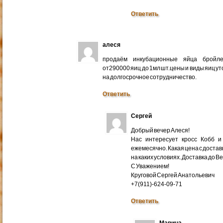
Ответить
алеся
продаём инкубационные яйца бройлер
от290000 яиц до 1мл шт.цены и виды яиц у
на долгосрочное сотрудничество.
Ответить
Сергей
Добрый вечер Алеся!
Нас интересует кросс Кобб и
ежемесячно. Какая цена с доставк
на каких условиях. Доставка до В
С Уважением!
Круговой Сергей Анатольевич
+7(911)-624-09-71
Ответить
Марина