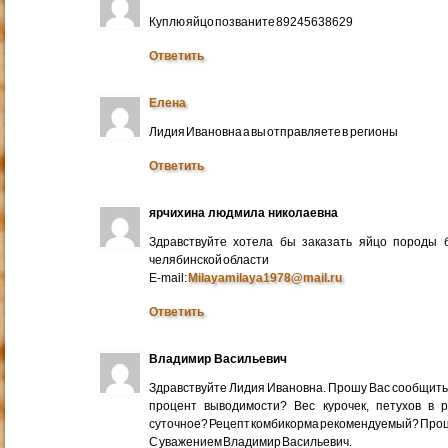
Куплю яйцо позваните 89245638629
Ответить
Елена
Лидия Ивановна а вы отправляете в регионы
Ответить
ярчихина людмила николаевна
Здравствуйте хотела бы заказать яйцо породы 
челябинской области
E-mail:
Milayamilaya1978@mail.ru
Ответить
Владимир Васильевич
Здравствуйте Лидия Ивановна. Прошу Вас сообщить
процент выводимости? Вес курочек, петухов в 
суточное? Рецепт комбикорма рекомендуемый? Про
С уважением Владимир Васильевич.