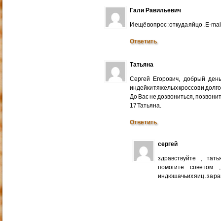
Гали Равильевич
И ещё вопрос : откуда яйцо . E-mail
Ответить
Татьяна
Сергей Егорович, добрый ден
индейки тяжелых кроссов и долго
До Вас не дозвониться, позвонит
17 Татьяна.
Ответить
сергей
здравствуйте , тат
помогите советом 
индюшачьих яиц . за р