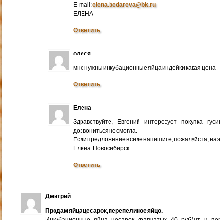
E-mail:
elena.bedareva@bk.ru
ЕЛЕНА
Ответить
олеся
мне нужны инкубационные яйца индейки какая цена
Ответить
Елена
Здравствуйте, Евгений интересует покупка гус
дозвониться не смогла.
Если предложение в силе напишите, пожалуйста, на 
Елена. Новосибирск
Ответить
Дмитрий
Продам яйца цесарок, перепелиное яйцо.
Инкубационные яйца цесарок крапчатых 40 руб/шт и пер