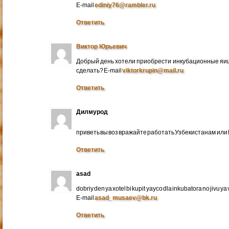
E-mail
ediniy76@rambler.ru
Ответить
Виктор Юрьевич
Добрый день хотели приобрести инкубационные яица
сделать? E-mail
viktorkrupin@mail.ru
Ответить
Дилмурод
приветь вы воз вражайте работать Узбекистанам ил
Ответить
asad
dobriy den ya xotel bi kupit yayco dla inkubatora no jivu ya v 
E-mail
asad_musaev@bk.ru
Ответить