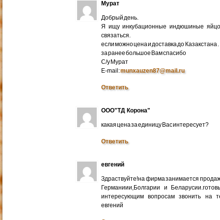
Мурат
Добрый день.
Я ищу инкубационные индюшиные яйцо 
связаться.
если можно цена и доставка до Казакстана .
за ранее большое Вам спасибо
С/у Мурат
E-mail:
munxauzen87@mail.ru
Ответить
ООО"ТД Корона"
какая цена за единицу Вас интересует?
Ответить
евгений
Здраствуйте!на фирма занимается прода
Германиии,Болгарии и Беларусии.готов
интересующим вопросам звонить на т
евгений