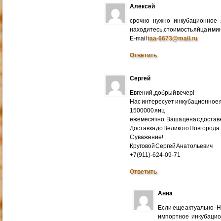
Алексей
срочно нужно инкубационное
находитесь,стоимость яйца и ми
E-mail
taa-6673@mail.ru
Ответить
Сергей
Евгений, добрый вечер!
Нас интересует инкубационное яй
1500000 яиц
ежемесячно. Ваша цена с доставко
Доставка до Великого Новгорода
С уважение!
Круговой Сергей Анатольевич
+7(911)-624-09-71
Ответить
Анна
Если еще актуально- 
импортное инкубацио