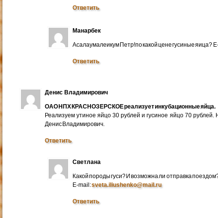
Ответить
Манарбек
Асалаумалеикум Петр!по какой цене гусиные яица? E
Ответить
Денис Владимирович
ОАО НПХ КРАСНОЗЕРСКОЕ реализует инкубационные яйца.
Реализуем утиное яйцо 30 рублей и гусиное яйцо 70 рублей.
Денис Владимирович.
Ответить
Светлана
Какой породы гуси? И возможна ли отправка поездом
E-mail:
sveta.iliushenko@mail.ru
Ответить