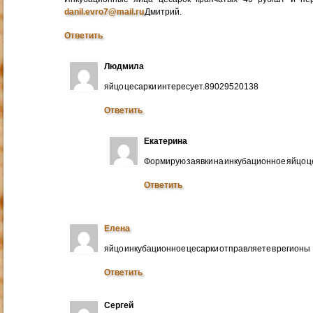
danil.evro7@mail.ru
Дмитрий.
Ответить
Людмила
яйцо цесарки интересует.89029520138
Ответить
Екатерина
Формирую заявки на инкубационное яйцо ц
Ответить
Елена
яйцо инкубационное цесарки отправляете в регионы
Ответить
Сергей