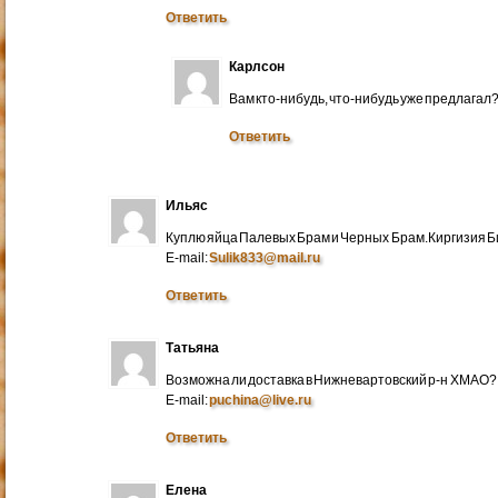
Ответить
Карлсон
Вам кто-нибудь, что-нибудь уже предлагал
Ответить
Ильяс
Куплю яйца Палевых Брам и Черных Брам.Киргизия Би
E-mail:
Sulik833@mail.ru
Ответить
Татьяна
Возможна ли доставка в Нижневартовский р-н ХМАО?
E-mail:
puchina@live.ru
Ответить
Елена