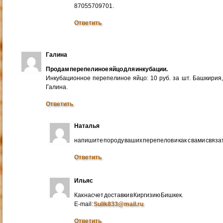
87055709701.
Ответить
Галина
Продам перепелиное яйцо для инкубации.
Инкубационное перепелиное яйцо: 10 руб. за шт. Башкирия
Галина.
Ответить
Наталья
напишите породу ваших перепелов и как с вами связа
Ответить
Ильяс
Как насчет доставки в Киргизию Бишкек.
E-mail:
Sulik833@mail.ru
Ответить