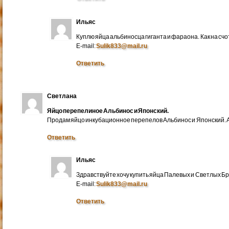
Ильяс
Куплю яйца альбиносца гиганта и фараона. Как на счо
E-mail:
Sulik833@mail.ru
Ответить
Светлана
Яйцо перепелиное Альбинос и Японский.
Продам яйцо инкубационное перепелов Альбинос и Японский. А
Ответить
Ильяс
Здравствуйте хочу купить яйца Палевых и Светлых Бра
E-mail:
Sulik833@mail.ru
Ответить