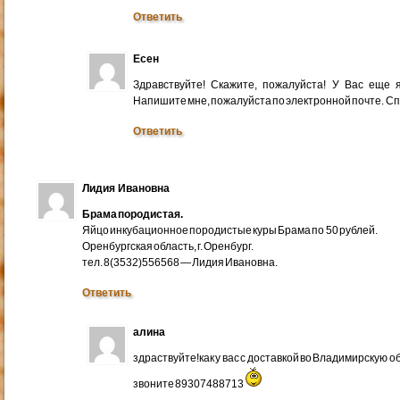
Ответить
Есен
Здравствуйте! Скажите, пожалуйста! У Вас еще
Напишите мне, пожалуйста по электронной почте. Cп
Ответить
Лидия Ивановна
Брама породистая.
Яйцо инкубационное породистые куры Брама по 50 рублей.
Оренбургская область, г. Оренбург.
тел. 8(3532)556568 — Лидия Ивановна.
Ответить
алина
здраствуйте!как у вас с доставкой во Владимирскую 
звоните 89307488713