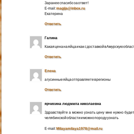
Заранее спасибо за ответ!
E-mail:
magija@inbox.ru
Екатерина
Ответить
Галина
Какая цена на яйца и как с доставкой в Амурскую обл
Ответить
Елена
а гусинные яйца отправляете в регионы
Ответить
ярчихина людмила николаевна
Здравствуйте а можно узнать цену мне нужно будет 
челябинской области и можно породу узнать
E-mail:
Milayamilaya1978@mail.ru