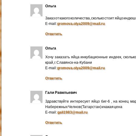
Ольга
Заказ от какого количества, сколько стоит яйцо индю
E-mail:
gromova.olya2009@mail.ru
Ответить
Ольга
Хочу заказать яйца инкубационные индеек, сколько
край, г. Славянск-на-Кубани
E-mail:
gromova.olya2009@mail.ru
Ответить
Гали Равильевич
Здравствуйте интересует яйцо биг-6 , на конец ма
Набережных Челнов (Татарстан) и какая цена
E-mail :
gali1983@mail.ru
Ответить