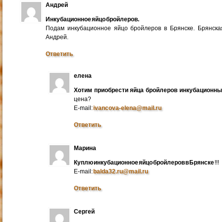
Андрей
Инкубационное яйцо бройлеров.
Подам инкубационное яйцо бройлеров в Брянске. Брянска
Андрей.
Ответить
елена
Хотим приобрести яйца бройлеров инкубационн
цена?
E-mail:
ivancova-elena@mail.ru
Ответить
Марина
Куплю инкубационное яйцо бройлеров в Брянске
!!!
E-mail:
balda32.ru@mail.ru
Ответить
Сергей