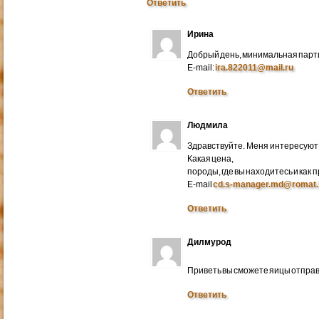
Ответить
Ирина
Добрый день, минимальная парти
E-mail:
ira.822011@mail.ru
Ответить
Людмила
Здравствуйте. Меня интересуют 
Какая цена,
породы, где вы находитесь и как
E-mail
cd.s-manager.md@romat.
Ответить
Дилмурод
Приветь вы сможете яицы отправ
Ответить