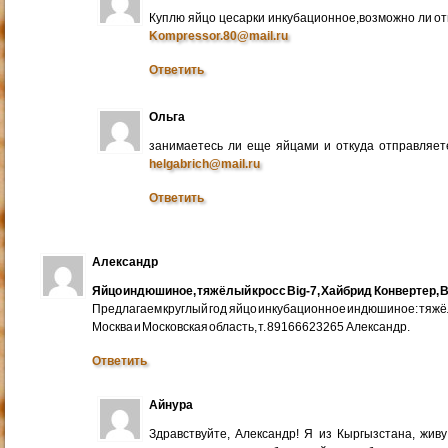
Куплю яйцо цесарки инкубационное,возможно ли от
Kompressor.80@mail.ru
Ответить
Ольга
занимаетесь ли еще яйцами и откуда отправляете
helgabrich@mail.ru
Ответить
Александр
Яйцо индюшиное, тяжёлый кросс Big-7, Хайбрид Конвертер, B
Предлагаем круглый год яйцо инкубационное индюшиное: тяжёлы
Москва и Московская область, т. 89166623265 Александр.
Ответить
Айнура
Здравствуйте, Александр! Я из Кыргызстана, жив