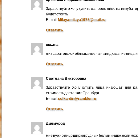
Здравствуйте хочу купить в апреле яйцо на инкубато
будет стоить
E-mail:
Milayamilaya1978@mail.ru
Ответить
оксана
я из саратовской обл какая цена на индюшачие яйца.и к
Ответить
Светлана Викторовна
Здравствуйте Хочу купить яйца индюшат для ра
стоимость доставки в Оренбург.
E-mail:
sofka-din@rambler.ru
Ответить
Дилмурод
мне нужно яйцо ширкогрудный белый индюк если мо