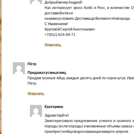
Добрый вечер Андрей!
Нас интересует кросс Кобб и Росс, в количестве 
доставкой и без и
на каких условиях. Доставка до Великого Новгорода.
С Уважением!
Круговой Сергей Анатольевич
+7(911)-624-09-71
Ответить
Пётр
Продажа гусиных яиц.
Продам гусиные яйца, каждые десять дней по сорок штук. Ир
Пётр.
Ответить
Екатерина
Здравствуйте!
Заинтересовало предложение утиного и гусиного я
породы (если породы) и возможные объемы заказа (ми
приобрести яйцо водоплавающих в марте-апреле.