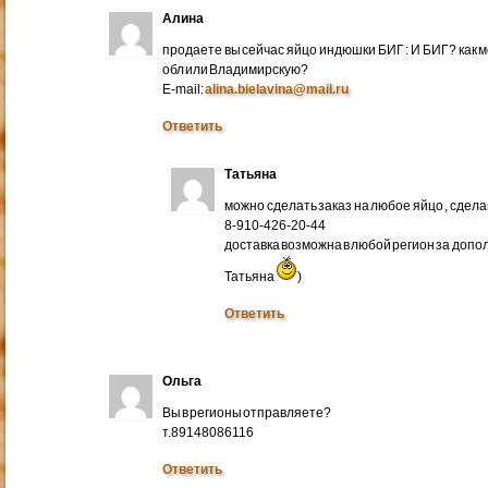
Алина
продаете вы сейчас яйцо индюшки БИГ : И БИГ? как м
обл или Владимирскую?
E-mail:
alina.bielavina@mail.ru
Ответить
Татьяна
можно сделать заказ на любое яйцо , сдел
8-910-426-20-44
доставка возможна в любой регион за доп
Татьяна
)
Ответить
Ольга
Вы в регионы отправляете?
т.89148086116
Ответить