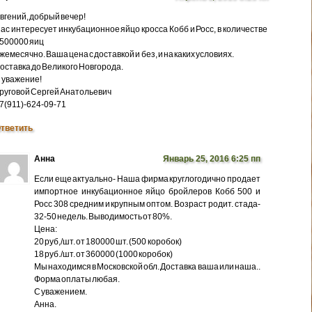
вгений, добрый вечер!
ас интересует инкубационное яйцо кросса Кобб и Росс, в количестве
500000 яиц
жемесячно. Ваша цена с доставкой и без, и на каких условиях.
оставка до Великого Новгорода.
 уважение!
руговой Сергей Анатольевич
7(911)-624-09-71
тветить
Анна
Январь 25, 2016 6:25 пп
Если еще актуально- Наша фирма круглогодично продает
импортное инкубационное яйцо бройлеров Кобб 500 и
Росс 308 средним и крупным оптом. Возраст родит. стада-
32-50 недель. Выводимость от 80%.
Цена:
20 руб,/шт. от 180000 шт. (500 коробок)
18 руб./шт. от 360000 (1000 коробок)
Мы находимся в Московской обл. Доставка ваша или наша..
Форма оплаты любая.
С уважением.
Анна.