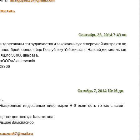
-mail:
nicnguyen15@gmail.com
тветить
Сентябрь 23, 2014 7:43 пп
интересованы сотрудничество и заключение долгосрочной контракта по
нное бройлерное яйцо Республику Узбекистан г.Навоий,минимальная
яц, по 50 000 два раза.
р ООО «Azinterwooi»
308366
Октябрь 7, 2014 10:16 дп
ь.
убационные индюшиные яйцо марки R-6 если есть то как с вами
цена и доставка до Казакстана .
ольшое Вам спасибо
xauzen87@mail.ru