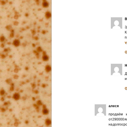
В
З
К
п
v
О
Н
Д
и
О
алеся
продаём и
от290000 я
на долгоср