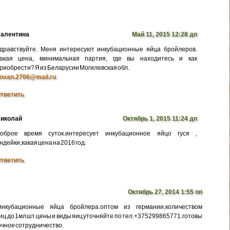
алентина
Май 11, 2015 12:28 дп
дравствуйте. Меня интересуют инкубационные яйца бройлеров.
акая цена, минимальная партия, где вы находитесь и как
риобрести? Я из Беларусии Могилевская обл.
ovan.2706@mail.ru
тветить
иколай
Октябрь 1, 2015 11:24 дп
оброе время суток.интересует инкубационное яйцо гуся ,
ндейки,какая цена на 2016 год.
тветить
Октябрь 27, 2014 1:55 пп
нкубационные яйца бройлера.оптом из германии,количеством
иц до 1мл шт.цены и виды яиц уточняйте по тел.+375299865771.готовы
очное сотрудничество.