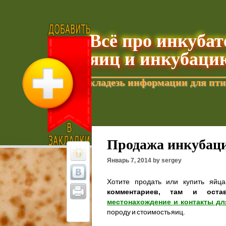
Всё про инкуба
яиц и инкубаци
кладезь информации для пти
Добавить текущую страницу в Избранное
Продажа инкубаци
Январь 7, 2014 by sergey
Хотите продать или купить яйц
комментариев, там и оста
местонахождение и контакты дл
породу и стоимость яиц.