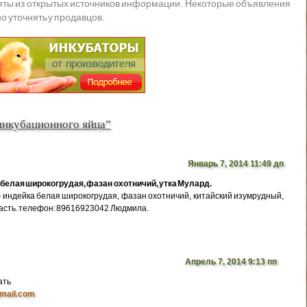
яты из открытых источников информации. Некоторые объявления
о уточнять у продавцов.
инкубационного яйца”
Январь 7, 2014 11:49 дп
белая широкогрудая, фазан охотничий, утка Мулард.
индейка белая широкогрудая, фазан охотничий, китайский изумрудный,
ласть. телефон: 89616923042 Людмила.
Апрель 7, 2014 9:13 пп
ать
mail.com