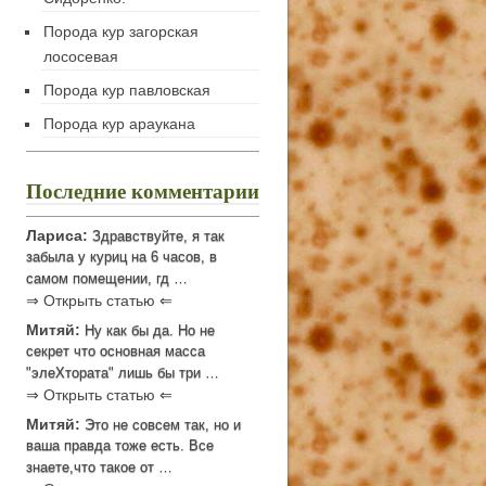
Порода кур загорская
лососевая
Порода кур павловская
Порода кур араукана
Последние комментарии
Лариса:
Здравствуйте, я так
забыла у куриц на 6 часов, в
самом помещении, гд …
⇒ Открыть статью ⇐
Митяй:
Ну как бы да. Но не
секрет что основная масса
"элеХтората" лишь бы три …
⇒ Открыть статью ⇐
Митяй:
Это не совсем так, но и
ваша правда тоже есть. Все
знаете,что такое от …