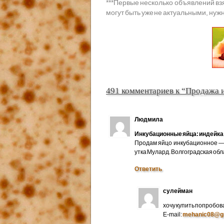
***
Первые несколько объявлений вз
могут быть уже не актуальными, нужн
491 комментариев к “Продажа 
Людмила
Инкубационные яйца: индейка 
Продам яйцо инкубационное — 
утка Мулард. Волгоградская об
Ответить
сулейман
хочу купить попробов
E-mail:
mehanic08@g