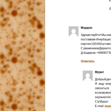
E
О
Мардон
Здравствуйте! Мы за
поставкам Инкубацио
партия 100 000 шт мес
С уважением Директо
Д.Кадиров. +998907
Ответить
Мурат
Добрый ден
Я ищу инк
связаться.
если можно 
за ранее б
С/у Мурат
E-mail:
mun