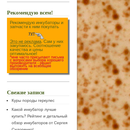
Рекомендую всем!
Рекомендую инкубаторы и
запчасти к ним покупать
тут
Это не реклама
. Сам у них
закупаюсь. Соотношение
качества и цены
оптимальное!
*мне часто присылают письма
с вопросами выбора хорошего
производителя - решил
выложить на всеобщее
обозрение
Свежие записи
Куры породы геркулес
Какой инкубатор лучше
купить? Рейтинг и детальный
обзор инкубаторов от Сергея
Сидоренко!