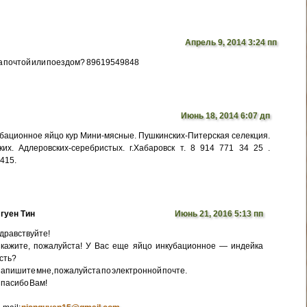
Апрель 9, 2014 3:24 пп
а почтой или поездом? 89619549848
Июнь 18, 2014 6:07 дп
бационное яйцо кур Мини-мясные. Пушкинских-Питерская селекция.
их. Адлеровских-серебристых. г.Хабаровск т. 8 914 771 34 25 .
5415.
гуен Тин
Июнь 21, 2016 5:13 пп
дравствуйте!
кажите, пожалуйста! У Вас еще яйцо инкубационное — индейка
сть?
апишите мне, пожалуйста по электронной почте.
пасибо Вам!