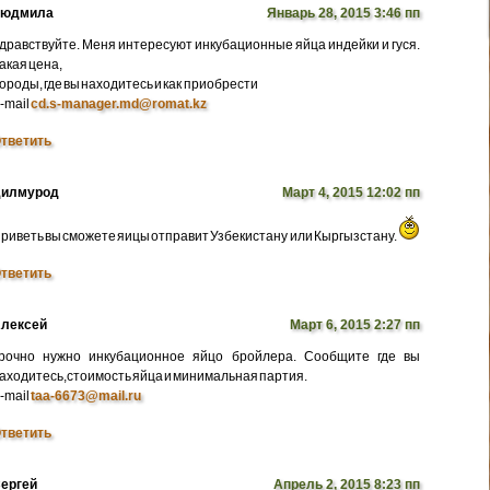
Людмила
Январь 28, 2015 3:46 пп
дравствуйте. Меня интересуют инкубационные яйца индейки и гуся.
акая цена,
ороды, где вы находитесь и как приобрести
-mail
cd.s-manager.md@romat.kz
тветить
илмурод
Март 4, 2015 12:02 пп
риветь вы сможете яицы отправит Узбекистану или Кыргызстану.
тветить
лексей
Март 6, 2015 2:27 пп
рочно нужно инкубационное яйцо бройлера. Сообщите где вы
аходитесь,стоимость яйца и минимальная партия.
-mail
taa-6673@mail.ru
тветить
ергей
Апрель 2, 2015 8:23 пп