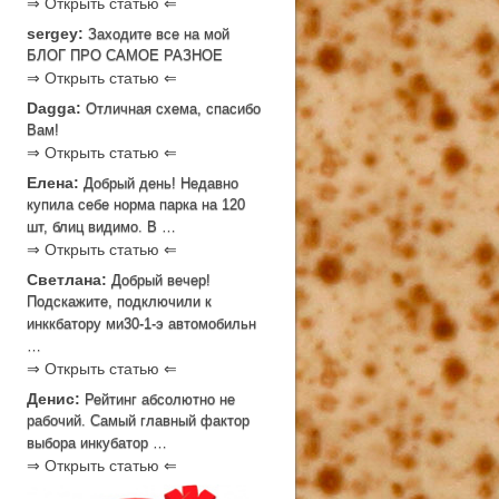
⇒ Открыть статью ⇐
sergey:
Заходите все на мой
БЛОГ ПРО САМОЕ РАЗНОЕ
⇒ Открыть статью ⇐
Dagga:
Отличная схема, спасибо
Вам!
⇒ Открыть статью ⇐
Елена:
Добрый день! Недавно
купила себе норма парка на 120
шт, блиц видимо. В …
⇒ Открыть статью ⇐
Светлана:
Добрый вечер!
Подскажите, подключили к
инккбатору ми30-1-э автомобильн
…
⇒ Открыть статью ⇐
Денис:
Рейтинг абсолютно не
рабочий. Самый главный фактор
выбора инкубатор …
⇒ Открыть статью ⇐