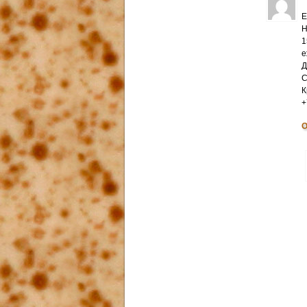
Е
Н
1
е
Д
С
К
+
О