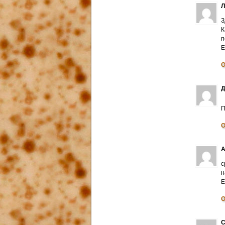
З
К
п
E
О
Д
П
О
А
с
н
E
О
С