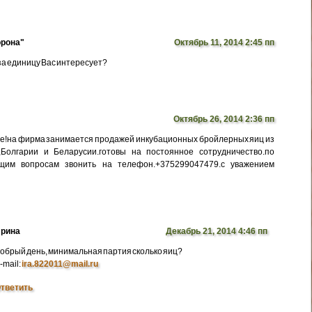
рона"
Октябрь 11, 2014 2:45 пп
 за единицу Вас интересует?
Октябрь 26, 2014 2:36 пп
е!на фирма занимается продажей инкубационных бройлерных яиц из
,Болгарии и Беларусии.готовы на постоянное сотрудничество.по
щим вопросам звонить на телефон.+375299047479.с уважением
рина
Декабрь 21, 2014 4:46 пп
обрый день, минимальная партия сколько яиц?
-mail:
ira.822011@mail.ru
тветить