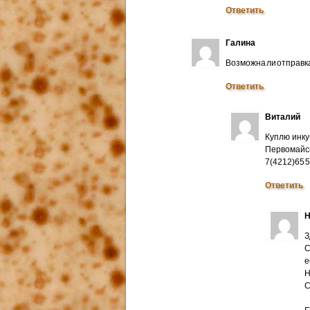
Ответить
Галина
Возможна ли отправк
Ответить
Виталий
Куплю инку
Первомайск
7(4212)65 
Ответить
Н
З
С
е
Н
C