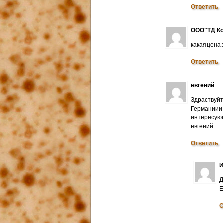
Ответить
ООО"ТД Ко
какая цена
Ответить
евгений
Здраствуйт
Германиии
интересую
евгений
Ответить
И
Д
E
О