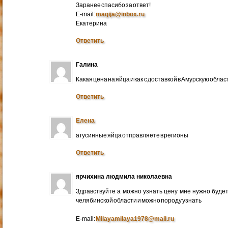
Заранее спасибо за ответ!
E-mail:
magija@inbox.ru
Екатерина
Ответить
Галина
Какая цена на яйца и как с доставкой в Амурскую обл
Ответить
Елена
а гусинные яйца отправляете в регионы
Ответить
ярчихина людмила николаевна
Здравствуйте а можно узнать цену мне нужно будет 
челябинской области и можно породу узнать
E-mail:
Milayamilaya1978@mail.ru