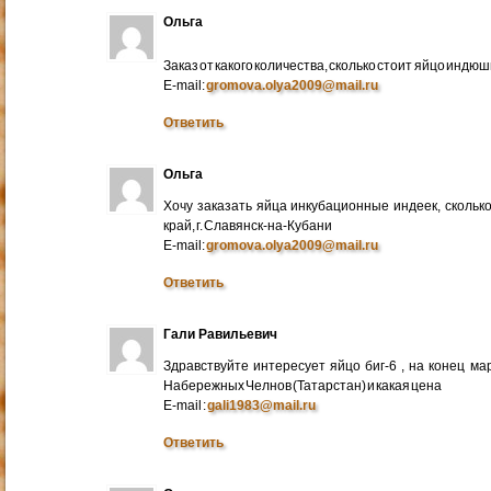
Ольга
Заказ от какого количества, сколько стоит яйцо индю
E-mail:
gromova.olya2009@mail.ru
Ответить
Ольга
Хочу заказать яйца инкубационные индеек, сколько
край, г. Славянск-на-Кубани
E-mail:
gromova.olya2009@mail.ru
Ответить
Гали Равильевич
Здравствуйте интересует яйцо биг-6 , на конец ма
Набережных Челнов (Татарстан) и какая цена
E-mail :
gali1983@mail.ru
Ответить