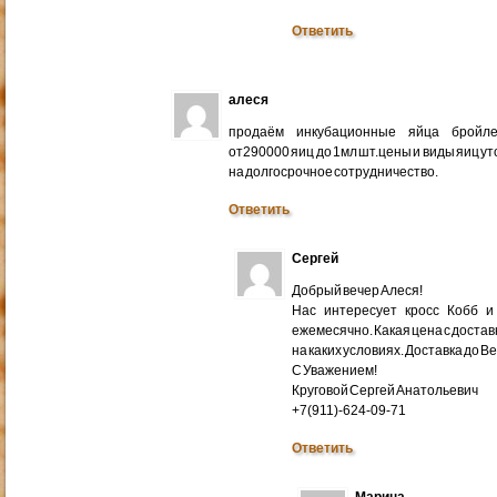
Ответить
алеся
продаём инкубационные яйца бройлер
от290000 яиц до 1мл шт.цены и виды яиц у
на долгосрочное сотрудничество.
Ответить
Сергей
Добрый вечер Алеся!
Нас интересует кросс Кобб и
ежемесячно. Какая цена с доставк
на каких условиях. Доставка до В
С Уважением!
Круговой Сергей Анатольевич
+7(911)-624-09-71
Ответить
Марина