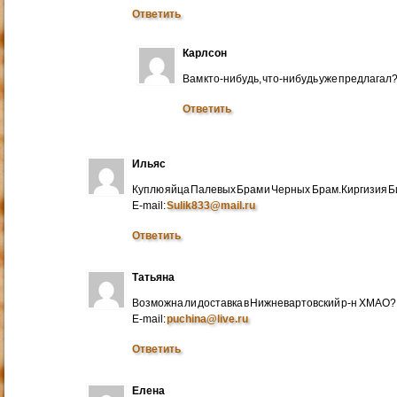
Ответить
Карлсон
Вам кто-нибудь, что-нибудь уже предлагал
Ответить
Ильяс
Куплю яйца Палевых Брам и Черных Брам.Киргизия Би
E-mail:
Sulik833@mail.ru
Ответить
Татьяна
Возможна ли доставка в Нижневартовский р-н ХМАО?
E-mail:
puchina@live.ru
Ответить
Елена