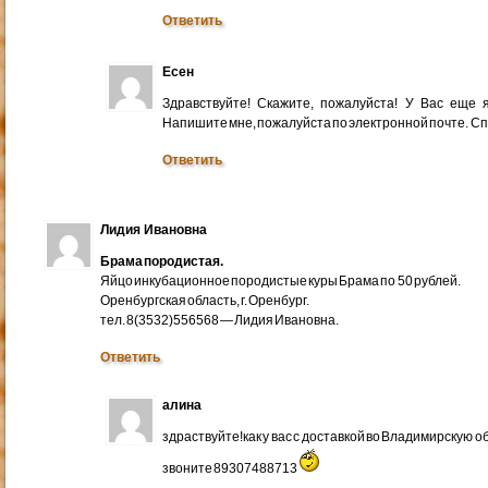
Ответить
Есен
Здравствуйте! Скажите, пожалуйста! У Вас еще
Напишите мне, пожалуйста по электронной почте. Cп
Ответить
Лидия Ивановна
Брама породистая.
Яйцо инкубационное породистые куры Брама по 50 рублей.
Оренбургская область, г. Оренбург.
тел. 8(3532)556568 — Лидия Ивановна.
Ответить
алина
здраствуйте!как у вас с доставкой во Владимирскую 
звоните 89307488713