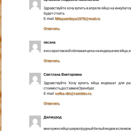
Здравствуйте хочу купить в апреле яйцо на инкубато
будет стоить
E-mail:
Milayamilaya1978@mail.ru
Ответить
оксана
я из саратовской обл какая цена на индюшачие яйца.и к
Ответить
Светлана Викторовна
Здравствуйте Хочу купить яйца индюшат для ра
стоимость доставки в Оренбург.
E-mail:
sofka-din@rambler.ru
Ответить
Дилмурод
мне нужно яйцо ширкогрудный белый индюк если мо