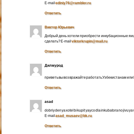
E-mail
ediniy76@rambler.ru
Ответить
Виктор Юрьевич
Добрый день хотели приобрести инкубационные яица
сделать? E-mail
viktorkrupin@mail.ru
Ответить
Дилмурод
приветь вы воз вражайте работать Узбекистанам ил
Ответить
asad
dobriy den ya xotel bi kupit yayco dla inkubatora no jivu ya v 
E-mail
asad_musaev@bk.ru
Ответить