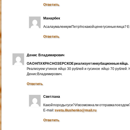
Ответить
Манарбек
Асалаумалеикум Петр!по какой цене гусиные яица? E
Ответить
Денис Владимирович
ОАО НПХ КРАСНОЗЕРСКОЕ реализует инкубационные яйца.
Реализуем утиное яйцо 30 рублей и гусиное яйцо 70 рублей.
Денис Владимирович.
Ответить
Светлана
Какой породы гуси? И возможна ли отправка поездом
E-mail:
sveta.iliushenko@mail.ru
Ответить