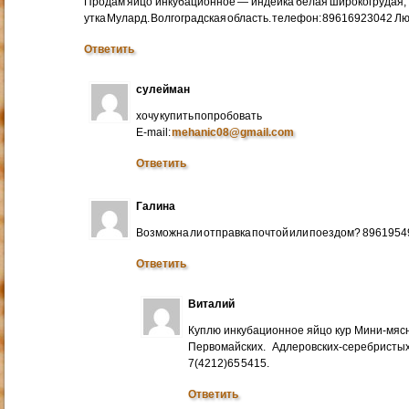
Продам яйцо инкубационное — индейка белая широкогрудая, 
утка Мулард. Волгоградская область. телефон: 89616923042 Л
Ответить
сулейман
хочу купить попробовать
E-mail:
mehanic08@gmail.com
Ответить
Галина
Возможна ли отправка почтой или поездом? 896195
Ответить
Виталий
Куплю инкубационное яйцо кур Мини-мяс
Первомайских. Адлеровских-серебристых
7(4212)65 5415.
Ответить