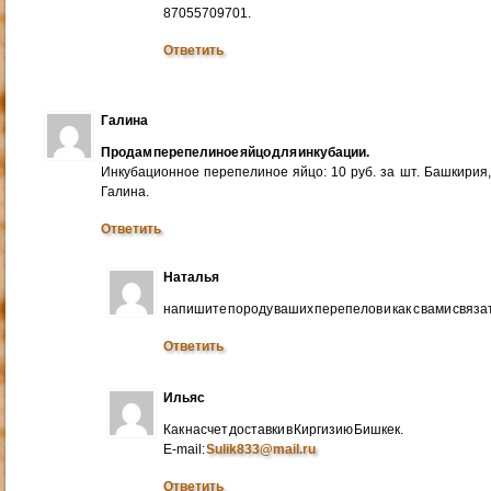
87055709701.
Ответить
Галина
Продам перепелиное яйцо для инкубации.
Инкубационное перепелиное яйцо: 10 руб. за шт. Башкирия
Галина.
Ответить
Наталья
напишите породу ваших перепелов и как с вами связа
Ответить
Ильяс
Как насчет доставки в Киргизию Бишкек.
E-mail:
Sulik833@mail.ru
Ответить