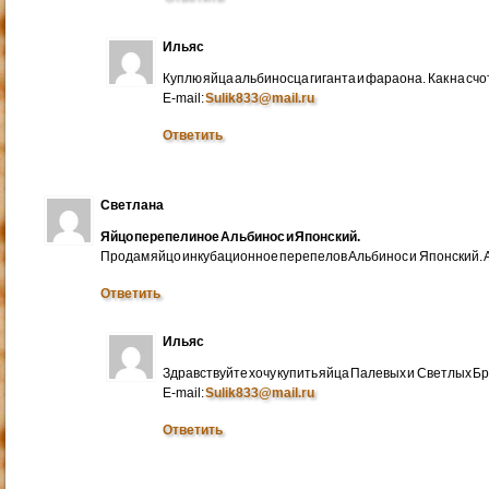
Ильяс
Куплю яйца альбиносца гиганта и фараона. Как на счо
E-mail:
Sulik833@mail.ru
Ответить
Светлана
Яйцо перепелиное Альбинос и Японский.
Продам яйцо инкубационное перепелов Альбинос и Японский. А
Ответить
Ильяс
Здравствуйте хочу купить яйца Палевых и Светлых Бра
E-mail:
Sulik833@mail.ru
Ответить