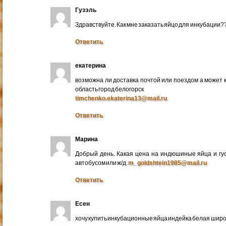
Гузэль
Здравствуйте. Как мне заказать яйцо для инкубации?
Ответить
екатерина
возможна ли доставка почтой или поездом а может 
область город белогорск
timchenko.ekaterina13@mail.ru
Ответить
Марина
Добрый день. Какая цена на индюшиные яйца и гу
автобусом или ж/д.
m_goldshtein1985@mail.ru
Ответить
Есен
хочу купить инкубационные яйца индейка белая широ