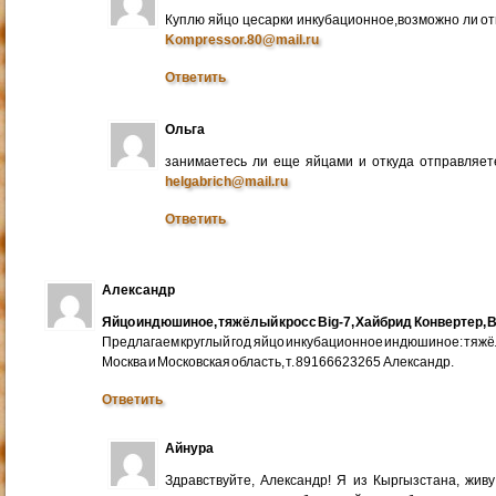
Куплю яйцо цесарки инкубационное,возможно ли от
Kompressor.80@mail.ru
Ответить
Ольга
занимаетесь ли еще яйцами и откуда отправляете
helgabrich@mail.ru
Ответить
Александр
Яйцо индюшиное, тяжёлый кросс Big-7, Хайбрид Конвертер, B
Предлагаем круглый год яйцо инкубационное индюшиное: тяжёлы
Москва и Московская область, т. 89166623265 Александр.
Ответить
Айнура
Здравствуйте, Александр! Я из Кыргызстана, жив