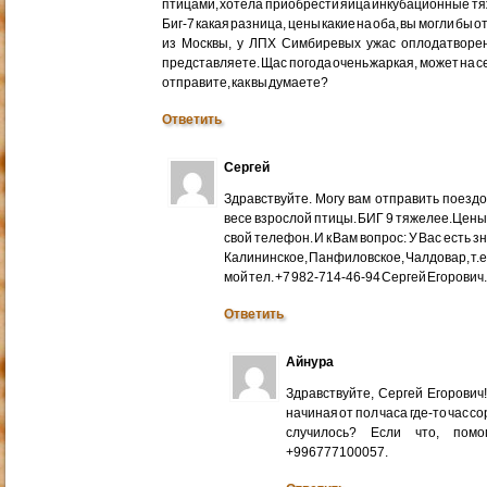
птицами, хотела приобрести яйца инкубационные тяже
Биг-7 какая разница, цены какие на оба, вы могли бы 
из Москвы, у ЛПХ Симбиревых ужас оплодатворен
представляете. Щас погода очень жаркая, может на с
отправите, как вы думаете?
Ответить
Сергей
Здравствуйте. Могу вам отправить поездом
весе взрослой птицы. БИГ 9 тяжелее.Цены
свой телефон. И к Вам вопрос: У Вас есть 
Калининское, Панфиловское, Чалдовар, т.
мой тел. +7 982-714-46-94 Сергей Егорович
Ответить
Айнура
Здравствуйте, Сергей Егорови
начиная от пол часа где-то час со
случилось? Если что, помо
+996777100057.