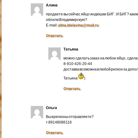
Алина
продаете вы сейчас яйцо индюшки БИГ : И БИГ? как м
обл или Владимирскую?
E-mail:
alina.bielavina@mail.ru
Ответить
Татьяна
можно сделать заказ на любое яйцо , сдел
8-910-426-20-44
доставка возможна в любой регион за доп
Татьяна
)
Ответить
Ольга
Вы в регионы отправляете?
т.89148086116
Ответить