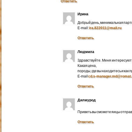
Ответить
Ирина
Добрый день, минимальная парти
E-mail:
ira.822011@mail.ru
Ответить
Людмила
Здравствуйте. Меня интересуют 
Какая цена,
породы, где вы находитесь и как
E-mail
cd.s-manager.md@romat.
Ответить
Дилмурод
Приветь вы сможете яицы отправ
Ответить