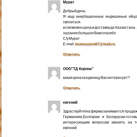
Мурат
Добрый день.
Я ищу инкубационные индюшиные яйцо 
связаться.
если можно цена и доставка до Казакстана .
за ранее большое Вам спасибо
С/у Мурат
E-mail:
munxauzen87@mail.ru
Ответить
ООО"ТД Корона"
какая цена за единицу Вас интересует?
Ответить
евгений
Здраствуйте!на фирма занимается прода
Германиии,Болгарии и Беларусии.готов
интересующим вопросам звонить на т
евгений