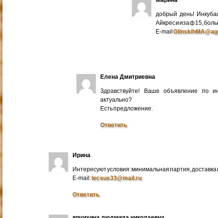
добрый день! Инкуба
Айкрес и иза ф 15, бо
E-mail
GlinskihMA@ag
Елена Дмитриевна
Здравствуйте! Ваше объявление по и
актуально?
Есть предложение.
Ответить
Ирина
Интересуют условия: минимальная партия, доставка в
E-mail:
lecsus33@mail.ru
Ответить
ярчихина людмила николаевна