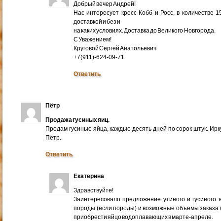
Добрый вечер Андрей!
Нас интересует кросс Кобб и Росс, в количестве 
доставкой и без и
на каких условиях. Доставка до Великого Новгорода.
С Уважением!
Круговой Сергей Анатольевич
+7(911)-624-09-71
Ответить
Пётр
Продажа гусиных яиц.
Продам гусиные яйца, каждые десять дней по сорок штук. Ир
Пётр.
Ответить
Екатерина
Здравствуйте!
Заинтересовало предложение утиного и гусиного я
породы (если породы) и возможные объемы заказа (ми
приобрести яйцо водоплавающих в марте-апреле.