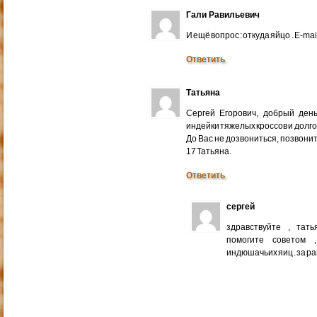
Гали Равильевич
И ещё вопрос : откуда яйцо . E-mail
Ответить
Татьяна
Сергей Егорович, добрый ден
индейки тяжелых кроссов и долго
До Вас не дозвониться, позвонит
17 Татьяна.
Ответить
сергей
здравствуйте , тат
помогите советом 
индюшачьих яиц . за р