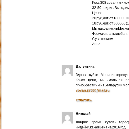
Росс 308 средним и кр
32-50 недель. Выводим
Цена:
20 руб,/шт. от 180000 ш
18 руб./шт. от 360000 (
Мы находимся в Москов
Форма оплаты любая.
С уважением.
Анна.
Валентина
Здравствуйте. Меня интересу
Какая цена, минимальная п
приобрести? Я из Беларусии Мог
vovan.2706@mail.ru
Ответить
Николай
Доброе время суток.интере
индейки,какая цена на 2016 год.