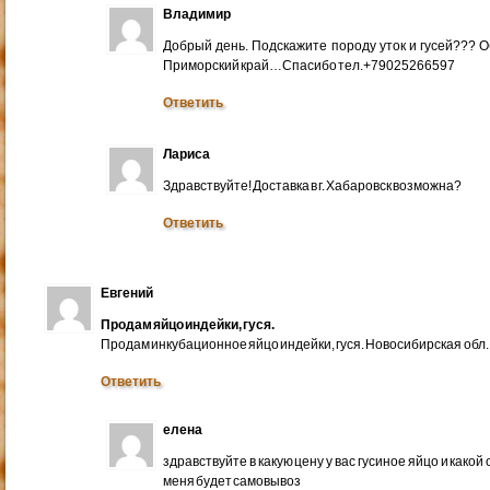
Владимир
Добрый день. Подскажите породу уток и гусей??? 
Приморский край…Спасибо тел.+79025266597
Ответить
Лариса
Здравствуйте! Доставка в г. Хабаровск возможна?
Ответить
Евгений
Продам яйцо индейки, гуся.
Продам инкубационное яйцо индейки, гуся. Новосибирская обл.
Ответить
елена
здравствуйте в какую цену у вас гусиное яйцо и какой
меня будет самовывоз