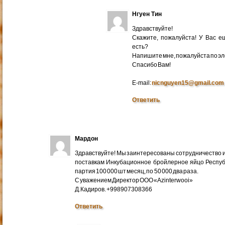
Нгуен Тин
Здравствуйте!
Скажите, пожалуйста! У Вас 
есть?
Напишите мне, пожалуйста по эл
Cпасибо Вам!
E-mail:
nicnguyen15@gmail.com
Ответить
Мардон
Здравствуйте! Мы заинтересованы сотрудничество и
поставкам Инкубационное бройлерное яйцо Респуб
партия 100 000 шт месяц, по 50 000 два раза.
С уважением Директор ООО «Azinterwooi»
Д.Кадиров. +998907308366
Ответить