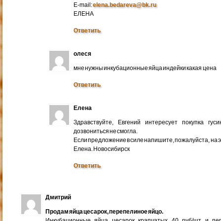
E-mail:
elena.bedareva@bk.ru
ЕЛЕНА
Ответить
олеся
мне нужны инкубационные яйца индейки какая цена
Ответить
Елена
Здравствуйте, Евгений интересует покупка гус
дозвониться не смогла.
Если предложение в силе напишите, пожалуйста, на 
Елена. Новосибирск
Ответить
Дмитрий
Продам яйца цесарок, перепелиное яйцо.
Инкубационные яйца цесарок крапчатых 40 руб/шт и пер