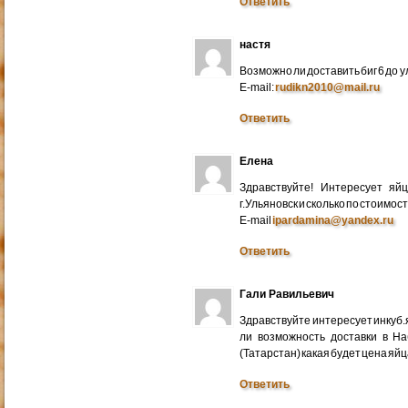
Ответить
настя
Возможно ли доставить биг 6 до у
E-mail:
rudikn2010@mail.ru
Ответить
Елена
Здравствуйте! Интересует яй
г.Ульяновск и сколько по стоимос
E-mail
ipardamina@yandex.ru
Ответить
Гали Равильевич
Здравствуйте интересует инкуб.
ли возможность доставки в Н
(Татарстан) какая будет цена яйц
Ответить