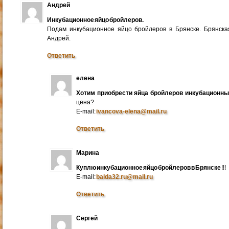
Андрей
Инкубационное яйцо бройлеров.
Подам инкубационное яйцо бройлеров в Брянске. Брянска
Андрей.
Ответить
елена
Хотим приобрести яйца бройлеров инкубационн
цена?
E-mail:
ivancova-elena@mail.ru
Ответить
Марина
Куплю инкубационное яйцо бройлеров в Брянске
!!!
E-mail:
balda32.ru@mail.ru
Ответить
Сергей