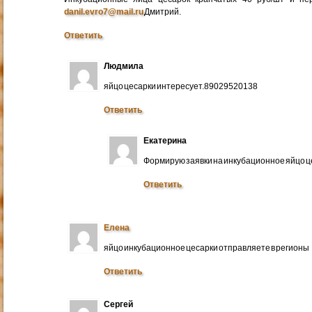
danil.evro7@mail.ru
Дмитрий.
Ответить
Людмила
яйцо цесарки интересует.89029520138
Ответить
Екатерина
Формирую заявки на инкубационное яйцо ц
Ответить
Елена
яйцо инкубационное цесарки отправляете в регионы
Ответить
Сергей