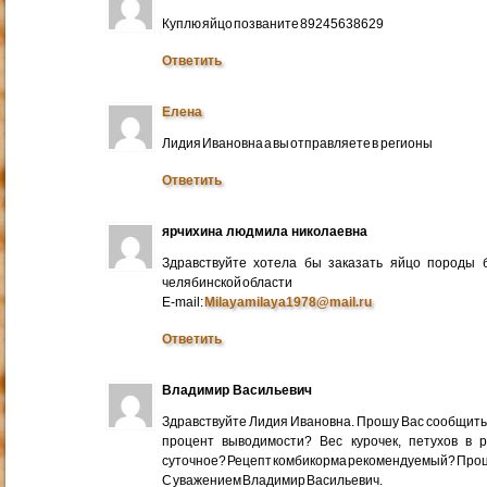
Куплю яйцо позваните 89245638629
Ответить
Елена
Лидия Ивановна а вы отправляете в регионы
Ответить
ярчихина людмила николаевна
Здравствуйте хотела бы заказать яйцо породы 
челябинской области
E-mail:
Milayamilaya1978@mail.ru
Ответить
Владимир Васильевич
Здравствуйте Лидия Ивановна. Прошу Вас сообщить
процент выводимости? Вес курочек, петухов в 
суточное? Рецепт комбикорма рекомендуемый? Про
С уважением Владимир Васильевич.