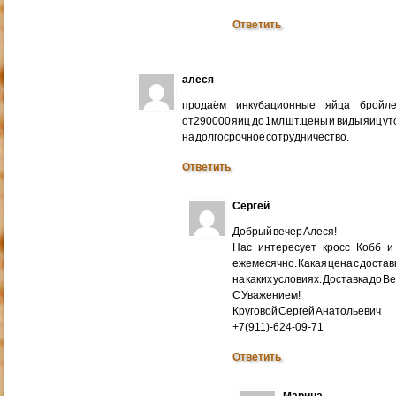
Ответить
алеся
продаём инкубационные яйца бройлер
от290000 яиц до 1мл шт.цены и виды яиц у
на долгосрочное сотрудничество.
Ответить
Сергей
Добрый вечер Алеся!
Нас интересует кросс Кобб и
ежемесячно. Какая цена с доставк
на каких условиях. Доставка до В
С Уважением!
Круговой Сергей Анатольевич
+7(911)-624-09-71
Ответить
Марина