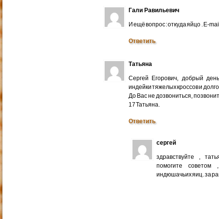
Гали Равильевич
И ещё вопрос : откуда яйцо . E-mail
Ответить
Татьяна
Сергей Егорович, добрый ден
индейки тяжелых кроссов и долго
До Вас не дозвониться, позвонит
17 Татьяна.
Ответить
сергей
здравствуйте , тат
помогите советом 
индюшачьих яиц . за р