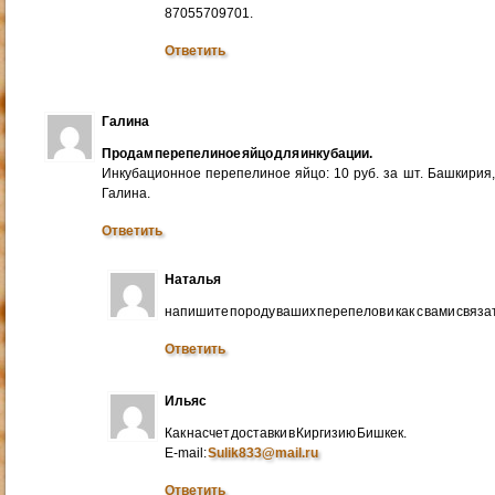
87055709701.
Ответить
Галина
Продам перепелиное яйцо для инкубации.
Инкубационное перепелиное яйцо: 10 руб. за шт. Башкирия
Галина.
Ответить
Наталья
напишите породу ваших перепелов и как с вами связа
Ответить
Ильяс
Как насчет доставки в Киргизию Бишкек.
E-mail:
Sulik833@mail.ru
Ответить