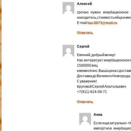
Алексей
срочно нужно инкубационное
находитесь,стоимость яйца и ми
E-mail
taa-6673@mail.ru
Ответить
Сергей
Евгений, добрый вечер!
Нас интересует инкубационное яй
1500000 яиц
ежемесячно. Ваша цена с доставко
Доставка до Великого Новгорода
С уважение!
Круговой Сергей Анатольевич
+7(911)-624-09-71
Ответить
Анна
Если еще актуально- 
импортное инкубацио