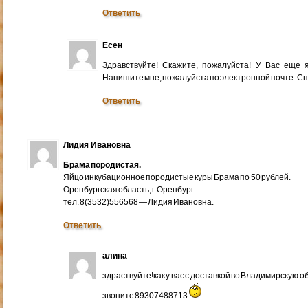
Ответить
Есен
Здравствуйте! Скажите, пожалуйста! У Вас еще
Напишите мне, пожалуйста по электронной почте. Cп
Ответить
Лидия Ивановна
Брама породистая.
Яйцо инкубационное породистые куры Брама по 50 рублей.
Оренбургская область, г. Оренбург.
тел. 8(3532)556568 — Лидия Ивановна.
Ответить
алина
здраствуйте!как у вас с доставкой во Владимирскую 
звоните 89307488713