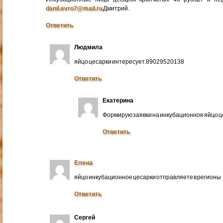
danil.evro7@mail.ru
Дмитрий.
Ответить
Людмила
яйцо цесарки интересует.89029520138
Ответить
Екатерина
Формирую заявки на инкубационное яйцо ц
Ответить
Елена
яйцо инкубационное цесарки отправляете в регионы
Ответить
Сергей