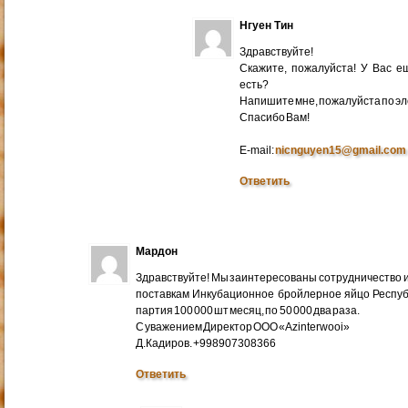
Нгуен Тин
Здравствуйте!
Скажите, пожалуйста! У Вас 
есть?
Напишите мне, пожалуйста по эл
Cпасибо Вам!
E-mail:
nicnguyen15@gmail.com
Ответить
Мардон
Здравствуйте! Мы заинтересованы сотрудничество и
поставкам Инкубационное бройлерное яйцо Респуб
партия 100 000 шт месяц, по 50 000 два раза.
С уважением Директор ООО «Azinterwooi»
Д.Кадиров. +998907308366
Ответить