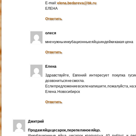
E-mail:
elena.bedareva@bk.ru
ЕЛЕНА
Ответить
олеся
мне нужны инкубационные яйца индейки какая цена
Ответить
Елена
Здравствуйте, Евгений интересует покупка гус
дозвониться не смогла.
Если предложение в силе напишите, пожалуйста, на 
Елена. Новосибирск
Ответить
Дмитрий
Продам яйца цесарок, перепелиное яйцо.
Инкубационные яйца цесарок крапчатых 40 руб/шт и пер