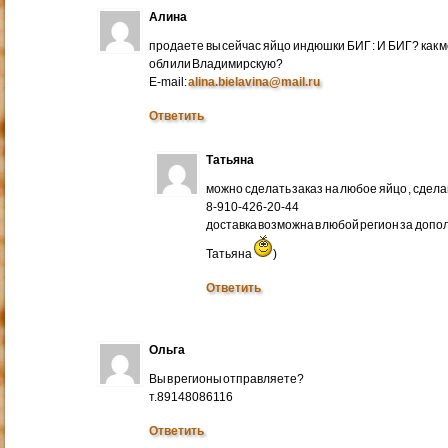
Алина
продаете вы сейчас яйцо индюшки БИГ : И БИГ? как м
обл или Владимирскую?
E-mail:
alina.bielavina@mail.ru
Ответить
Татьяна
можно сделать заказ на любое яйцо , сдел
8-910-426-20-44
доставка возможна в любой регион за доп
Татьяна
)
Ответить
Ольга
Вы в регионы отправляете?
т.89148086116
Ответить