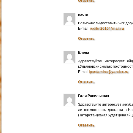
Ответить
настя
Возможно ли доставить биг 6 до у
E-mail:
rudikn2010@mail.ru
Ответить
Елена
Здравствуйте! Интересует яй
г.Ульяновск и сколько по стоимос
E-mail
ipardamina@yandex.ru
Ответить
Гали Равильевич
Здравствуйте интересует инкуб.
ли возможность доставки в Н
(Татарстан) какая будет цена яйц
Ответить