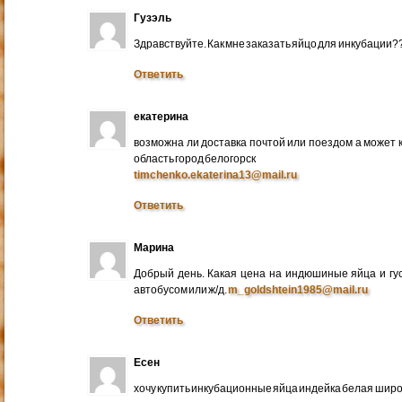
Гузэль
Здравствуйте. Как мне заказать яйцо для инкубации?
Ответить
екатерина
возможна ли доставка почтой или поездом а может 
область город белогорск
timchenko.ekaterina13@mail.ru
Ответить
Марина
Добрый день. Какая цена на индюшиные яйца и гу
автобусом или ж/д.
m_goldshtein1985@mail.ru
Ответить
Есен
хочу купить инкубационные яйца индейка белая широ