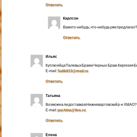
Ответить
Карлсон
Вам кто-нибудь, что-нибудь уже предлагал
Ответить
Ильяс
Куплю яйца Палевых Брам и Черных Брам.Киргизия Би
E-mail:
Sulik833@mail.ru
Ответить
Татьяна
Возможна ли доставка в Нижневартовский р-н ХМАО?
E-mail:
puchina@live.ru
Ответить
Елена