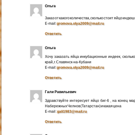
Ольга
Заказ от какого количества, сколько стоит яйцо индю
E-mail:
gromova.olya2009@mail.ru
Ответить
Ольга
Хочу заказать яйца инкубационные индеек, сколько
край, г. Славянск-на-Кубани
E-mail:
gromova.olya2009@mail.ru
Ответить
Гали Равильевич
Здравствуйте интересует яйцо биг-6 , на конец ма
Набережных Челнов (Татарстан) и какая цена
E-mail :
gali1983@mail.ru
Ответить