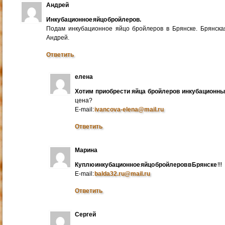
Андрей
Инкубационное яйцо бройлеров.
Подам инкубационное яйцо бройлеров в Брянске. Брянска
Андрей.
Ответить
елена
Хотим приобрести яйца бройлеров инкубационн
цена?
E-mail:
ivancova-elena@mail.ru
Ответить
Марина
Куплю инкубационное яйцо бройлеров в Брянске
!!!
E-mail:
balda32.ru@mail.ru
Ответить
Сергей