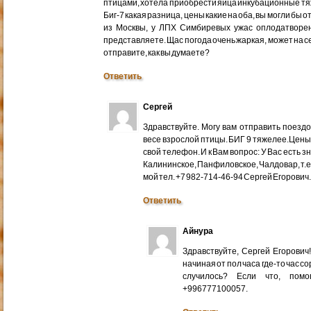
птицами, хотела приобрести яйца инкубационные тяже
Биг-7 какая разница, цены какие на оба, вы могли бы 
из Москвы, у ЛПХ Симбиревых ужас оплодатворен
представляете. Щас погода очень жаркая, может на с
отправите, как вы думаете?
Ответить
Сергей
Здравствуйте. Могу вам отправить поездом
весе взрослой птицы. БИГ 9 тяжелее.Цены
свой телефон. И к Вам вопрос: У Вас есть 
Калининское, Панфиловское, Чалдовар, т.
мой тел. +7 982-714-46-94 Сергей Егорович
Ответить
Айнура
Здравствуйте, Сергей Егорови
начиная от пол часа где-то час со
случилось? Если что, помо
+996777100057.