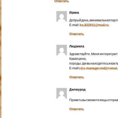
Ответить
Ирина
Добрый день, минимальная парти
E-mail:
ira.822011@mail.ru
Ответить
Людмила
Здравствуйте. Меня интересуют 
Какая цена,
породы, где вы находитесь и как
E-mail
cd.s-manager.md@romat.
Ответить
Дилмурод
Приветь вы сможете яицы отправ
Ответить