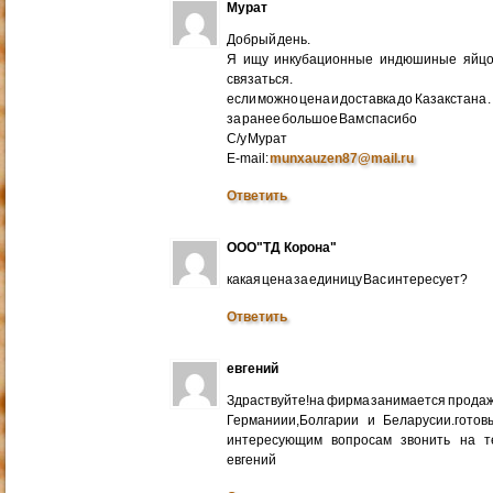
Мурат
Добрый день.
Я ищу инкубационные индюшиные яйцо 
связаться.
если можно цена и доставка до Казакстана .
за ранее большое Вам спасибо
С/у Мурат
E-mail:
munxauzen87@mail.ru
Ответить
ООО"ТД Корона"
какая цена за единицу Вас интересует?
Ответить
евгений
Здраствуйте!на фирма занимается прода
Германиии,Болгарии и Беларусии.готов
интересующим вопросам звонить на т
евгений