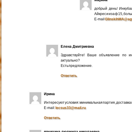
добрый день! Инкуба
Айкрес и иза ф 15, бо
E-mail
GlinskihMA@ag
Елена Дмитриевна
Здравствуйте! Ваше объявление по и
актуально?
Есть предложение.
Ответить
Ирина
Интересуют условия: минимальная партия, доставка в
E-mail:
lecsus33@mail.ru
Ответить
ярчихина людмила николаевна