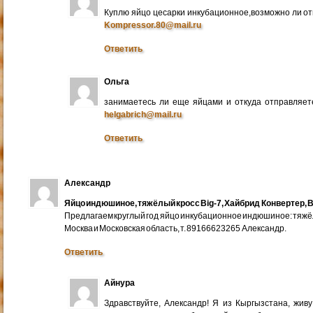
Куплю яйцо цесарки инкубационное,возможно ли от
Kompressor.80@mail.ru
Ответить
Ольга
занимаетесь ли еще яйцами и откуда отправляете
helgabrich@mail.ru
Ответить
Александр
Яйцо индюшиное, тяжёлый кросс Big-7, Хайбрид Конвертер, B
Предлагаем круглый год яйцо инкубационное индюшиное: тяжёлы
Москва и Московская область, т. 89166623265 Александр.
Ответить
Айнура
Здравствуйте, Александр! Я из Кыргызстана, жив