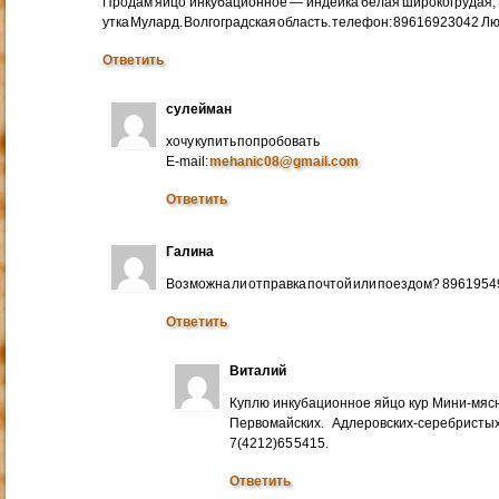
Продам яйцо инкубационное — индейка белая широкогрудая, 
утка Мулард. Волгоградская область. телефон: 89616923042 Л
Ответить
сулейман
хочу купить попробовать
E-mail:
mehanic08@gmail.com
Ответить
Галина
Возможна ли отправка почтой или поездом? 896195
Ответить
Виталий
Куплю инкубационное яйцо кур Мини-мяс
Первомайских. Адлеровских-серебристых
7(4212)65 5415.
Ответить