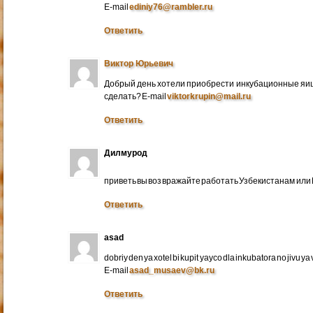
E-mail
ediniy76@rambler.ru
Ответить
Виктор Юрьевич
Добрый день хотели приобрести инкубационные яица
сделать? E-mail
viktorkrupin@mail.ru
Ответить
Дилмурод
приветь вы воз вражайте работать Узбекистанам ил
Ответить
asad
dobriy den ya xotel bi kupit yayco dla inkubatora no jivu ya v 
E-mail
asad_musaev@bk.ru
Ответить