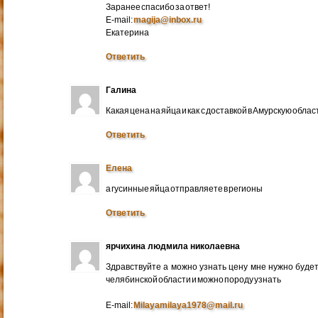
Заранее спасибо за ответ!
E-mail:
magija@inbox.ru
Екатерина
Ответить
Галина
Какая цена на яйца и как с доставкой в Амурскую обл
Ответить
Елена
а гусинные яйца отправляете в регионы
Ответить
ярчихина людмила николаевна
Здравствуйте а можно узнать цену мне нужно будет 
челябинской области и можно породу узнать
E-mail:
Milayamilaya1978@mail.ru