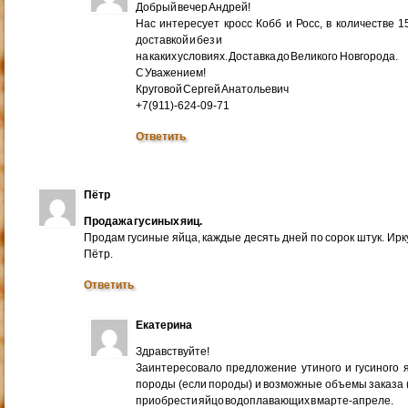
Добрый вечер Андрей!
Нас интересует кросс Кобб и Росс, в количестве 
доставкой и без и
на каких условиях. Доставка до Великого Новгорода.
С Уважением!
Круговой Сергей Анатольевич
+7(911)-624-09-71
Ответить
Пётр
Продажа гусиных яиц.
Продам гусиные яйца, каждые десять дней по сорок штук. Ир
Пётр.
Ответить
Екатерина
Здравствуйте!
Заинтересовало предложение утиного и гусиного я
породы (если породы) и возможные объемы заказа (ми
приобрести яйцо водоплавающих в марте-апреле.