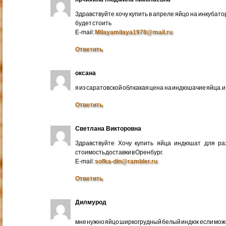
Здравствуйте хочу купить в апреле яйцо на инкубато
будет стоить
E-mail:
Milayamilaya1978@mail.ru
Ответить
оксана
я из саратовской обл какая цена на индюшачие яйца.и к
Ответить
Светлана Викторовна
Здравствуйте Хочу купить яйца индюшат для ра
стоимость доставки в Оренбург.
E-mail:
sofka-din@rambler.ru
Ответить
Дилмурод
мне нужно яйцо ширкогрудный белый индюк если мо