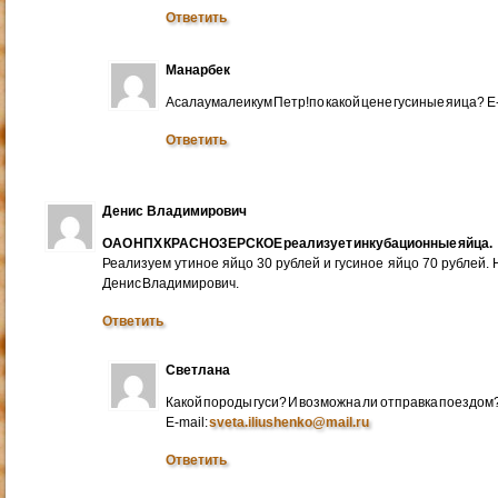
Ответить
Манарбек
Асалаумалеикум Петр!по какой цене гусиные яица? E
Ответить
Денис Владимирович
ОАО НПХ КРАСНОЗЕРСКОЕ реализует инкубационные яйца.
Реализуем утиное яйцо 30 рублей и гусиное яйцо 70 рублей.
Денис Владимирович.
Ответить
Светлана
Какой породы гуси? И возможна ли отправка поездом
E-mail:
sveta.iliushenko@mail.ru
Ответить