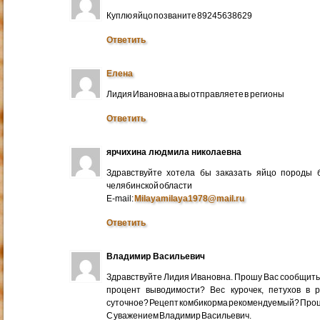
Куплю яйцо позваните 89245638629
Ответить
Елена
Лидия Ивановна а вы отправляете в регионы
Ответить
ярчихина людмила николаевна
Здравствуйте хотела бы заказать яйцо породы 
челябинской области
E-mail:
Milayamilaya1978@mail.ru
Ответить
Владимир Васильевич
Здравствуйте Лидия Ивановна. Прошу Вас сообщить
процент выводимости? Вес курочек, петухов в 
суточное? Рецепт комбикорма рекомендуемый? Про
С уважением Владимир Васильевич.