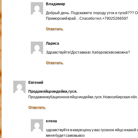
Владимир
Добрый день. Подскажите породу уток и гусей??? 
Приморский край…Спасибо тел.+79025266597
Ответить
Лариса
Здравствуйте! Доставка в г. Хабаровск возможна?
Ответить
Евгений
Продам яйцо индейки, гуся.
Продам инкубационное яйцо индейки, гуся. Новосибирская обл.
Ответить
елена
здравствуйте в какую цену у вас гусиное яйцо и какой
меня будет самовывоз