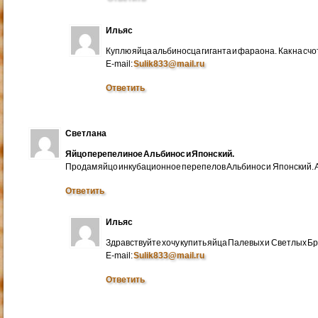
Ильяс
Куплю яйца альбиносца гиганта и фараона. Как на счо
E-mail:
Sulik833@mail.ru
Ответить
Светлана
Яйцо перепелиное Альбинос и Японский.
Продам яйцо инкубационное перепелов Альбинос и Японский. А
Ответить
Ильяс
Здравствуйте хочу купить яйца Палевых и Светлых Бра
E-mail:
Sulik833@mail.ru
Ответить