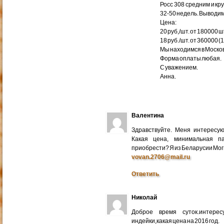
Росс 308 средним и кр
32-50 недель. Выводим
Цена:
20 руб,/шт. от 180000 ш
18 руб./шт. от 360000 (
Мы находимся в Москов
Форма оплаты любая.
С уважением.
Анна.
Валентина
Здравствуйте. Меня интересу
Какая цена, минимальная п
приобрести? Я из Беларусии Мог
vovan.2706@mail.ru
Ответить
Николай
Доброе время суток.интере
индейки,какая цена на 2016 год.