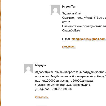
Нгуен Тин
Здравствуйте!
Скажите, пожалуйста! У Вас 
есть?
Напишите мне, пожалуйста по эл
Cпасибо Вам!
E-mail:
nicnguyen15@gmail.com
Ответить
Мардон
Здравствуйте! Мы заинтересованы сотрудничество и
поставкам Инкубационное бройлерное яйцо Респуб
партия 100 000 шт месяц, по 50 000 два раза.
С уважением Директор ООО «Azinterwooi»
Д.Кадиров. +998907308366
Ответить