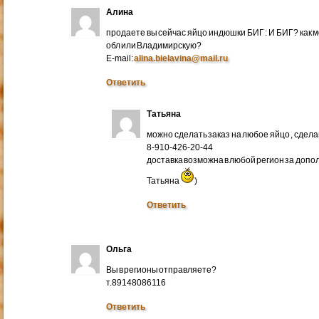
Алина
продаете вы сейчас яйцо индюшки БИГ : И БИГ? как м
обл или Владимирскую?
E-mail:
alina.bielavina@mail.ru
Ответить
Татьяна
можно сделать заказ на любое яйцо , сдел
8-910-426-20-44
доставка возможна в любой регион за доп
Татьяна
)
Ответить
Ольга
Вы в регионы отправляете?
т.89148086116
Ответить