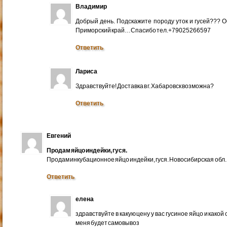
Владимир
Добрый день. Подскажите породу уток и гусей??? 
Приморский край…Спасибо тел.+79025266597
Ответить
Лариса
Здравствуйте! Доставка в г. Хабаровск возможна?
Ответить
Евгений
Продам яйцо индейки, гуся.
Продам инкубационное яйцо индейки, гуся. Новосибирская обл.
Ответить
елена
здравствуйте в какую цену у вас гусиное яйцо и какой
меня будет самовывоз