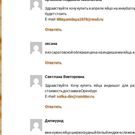
Здравствуйте хочу купить в апреле яйцо на инкубато
будет стоить
E-mail:
Milayamilaya1978@mail.ru
Ответить
оксана
я из саратовской обл какая цена на индюшачие яйца.и к
Ответить
Светлана Викторовна
Здравствуйте Хочу купить яйца индюшат для ра
стоимость доставки в Оренбург.
E-mail:
sofka-din@rambler.ru
Ответить
Дилмурод
мне нужно яйцо ширкогрудный белый индюк если мо