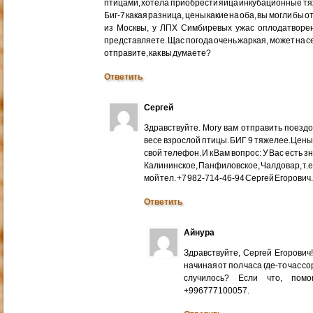
птицами, хотела приобрести яйца инкубационные тяже
Биг-7 какая разница, цены какие на оба, вы могли бы 
из Москвы, у ЛПХ Симбиревых ужас оплодатворен
представляете. Щас погода очень жаркая, может на с
отправите, как вы думаете?
Ответить
Сергей
Здравствуйте. Могу вам отправить поездом
весе взрослой птицы. БИГ 9 тяжелее.Цены
свой телефон. И к Вам вопрос: У Вас есть 
Калининское, Панфиловское, Чалдовар, т.
мой тел. +7 982-714-46-94 Сергей Егорович
Ответить
Айнура
Здравствуйте, Сергей Егорови
начиная от пол часа где-то час со
случилось? Если что, помо
+996777100057.