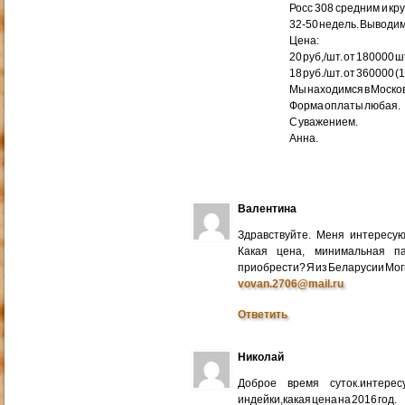
Росс 308 средним и кр
32-50 недель. Выводим
Цена:
20 руб,/шт. от 180000 ш
18 руб./шт. от 360000 (
Мы находимся в Москов
Форма оплаты любая.
С уважением.
Анна.
Валентина
Здравствуйте. Меня интересу
Какая цена, минимальная п
приобрести? Я из Беларусии Мог
vovan.2706@mail.ru
Ответить
Николай
Доброе время суток.интере
индейки,какая цена на 2016 год.