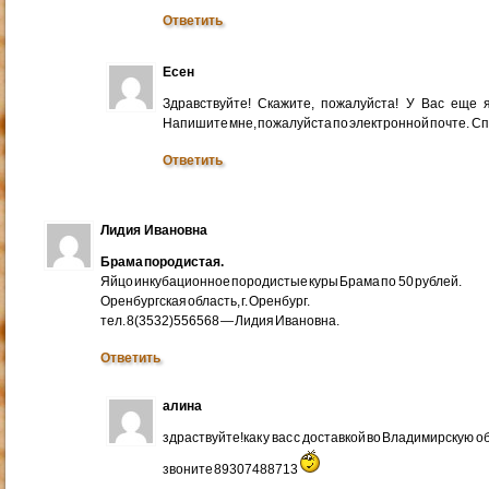
Ответить
Есен
Здравствуйте! Скажите, пожалуйста! У Вас еще
Напишите мне, пожалуйста по электронной почте. Cп
Ответить
Лидия Ивановна
Брама породистая.
Яйцо инкубационное породистые куры Брама по 50 рублей.
Оренбургская область, г. Оренбург.
тел. 8(3532)556568 — Лидия Ивановна.
Ответить
алина
здраствуйте!как у вас с доставкой во Владимирскую 
звоните 89307488713