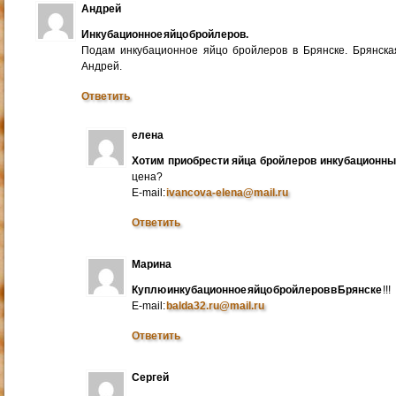
Андрей
Инкубационное яйцо бройлеров.
Подам инкубационное яйцо бройлеров в Брянске. Брянска
Андрей.
Ответить
елена
Хотим приобрести яйца бройлеров инкубационн
цена?
E-mail:
ivancova-elena@mail.ru
Ответить
Марина
Куплю инкубационное яйцо бройлеров в Брянске
!!!
E-mail:
balda32.ru@mail.ru
Ответить
Сергей