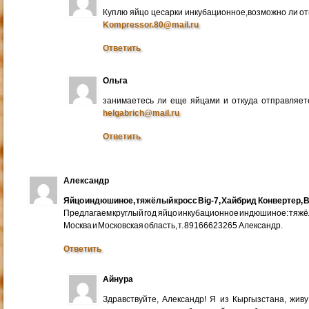
Куплю яйцо цесарки инкубационное,возможно ли от
Kompressor.80@mail.ru
Ответить
Ольга
занимаетесь ли еще яйцами и откуда отправляете
helgabrich@mail.ru
Ответить
Александр
Яйцо индюшиное, тяжёлый кросс Big-7, Хайбрид Конвертер, B
Предлагаем круглый год яйцо инкубационное индюшиное: тяжёлы
Москва и Московская область, т. 89166623265 Александр.
Ответить
Айнура
Здравствуйте, Александр! Я из Кыргызстана, жив