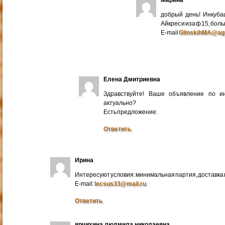
добрый день! Инкуба
Айкрес и иза ф 15, бо
E-mail
GlinskihMA@ag
Елена Дмитриевна
Здравствуйте! Ваше объявление по и
актуально?
Есть предложение.
Ответить
Ирина
Интересуют условия: минимальная партия, доставка в
E-mail:
lecsus33@mail.ru
Ответить
ярчихина людмила николаевна