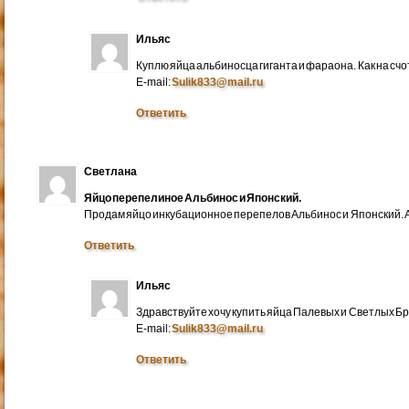
Ильяс
Куплю яйца альбиносца гиганта и фараона. Как на счо
E-mail:
Sulik833@mail.ru
Ответить
Светлана
Яйцо перепелиное Альбинос и Японский.
Продам яйцо инкубационное перепелов Альбинос и Японский. А
Ответить
Ильяс
Здравствуйте хочу купить яйца Палевых и Светлых Бра
E-mail:
Sulik833@mail.ru
Ответить