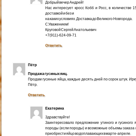
Добрый вечер Андрей!
Нас интересует кросс Кобб и Росс, в количестве 
доставкой и без и
на каких условиях. Доставка до Великого Новгорода.
С Уважением!
Круговой Сергей Анатольевич
+7(911)-624-09-71
Ответить
Пётр
Продажа гусиных яиц.
Продам гусиные яйца, каждые десять дней по сорок штук. Ир
Пётр.
Ответить
Екатерина
Здравствуйте!
Заинтересовало предложение утиного и гусиного я
породы (если породы) и возможные объемы заказа (ми
приобрести яйцо водоплавающих в марте-апреле.