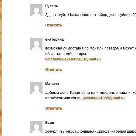
Гузэль
Здравствуйте. Как мне заказать яйцо для инкубации?
Ответить
екатерина
возможна ли доставка почтой или поездом а может 
область город белогорск
timchenko.ekaterina13@mail.ru
Ответить
Марина
Добрый день. Какая цена на индюшиные яйца и гу
автобусом или ж/д.
m_goldshtein1985@mail.ru
Ответить
Есен
хочу купить инкубационные яйца индейка белая широ