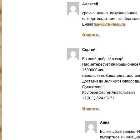
Алексей
срочно нужно инкубационное
находитесь,стоимость яйца и ми
E-mail
taa-6673@mail.ru
Ответить
Сергей
Евгений, добрый вечер!
Нас интересует инкубационное яй
1500000 яиц
ежемесячно. Ваша цена с доставко
Доставка до Великого Новгорода
С уважение!
Круговой Сергей Анатольевич
+7(911)-624-09-71
Ответить
Анна
Если еще актуально- 
импортное инкубацио