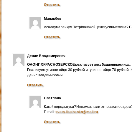
Ответить
Манарбек
Асалаумалеикум Петр!по какой цене гусиные яица? E
Ответить
Денис Владимирович
ОАО НПХ КРАСНОЗЕРСКОЕ реализует инкубационные яйца.
Реализуем утиное яйцо 30 рублей и гусиное яйцо 70 рублей.
Денис Владимирович.
Ответить
Светлана
Какой породы гуси? И возможна ли отправка поездом
E-mail:
sveta.iliushenko@mail.ru
Ответить