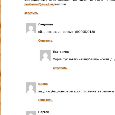
danil.evro7@mail.ru
Дмитрий.
Ответить
Людмила
яйцо цесарки интересует.89029520138
Ответить
Екатерина
Формирую заявки на инкубационное яйцо ц
Ответить
Елена
яйцо инкубационное цесарки отправляете в регионы
Ответить
Сергей