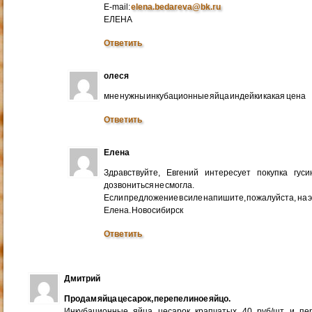
E-mail:
elena.bedareva@bk.ru
ЕЛЕНА
Ответить
олеся
мне нужны инкубационные яйца индейки какая цена
Ответить
Елена
Здравствуйте, Евгений интересует покупка гус
дозвониться не смогла.
Если предложение в силе напишите, пожалуйста, на 
Елена. Новосибирск
Ответить
Дмитрий
Продам яйца цесарок, перепелиное яйцо.
Инкубационные яйца цесарок крапчатых 40 руб/шт и пер