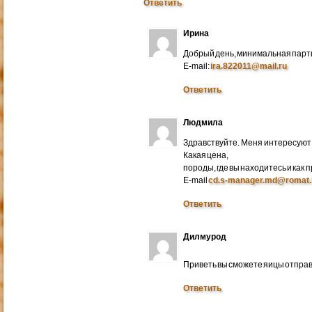
Ответить
Ирина
Добрый день, минимальная парти
E-mail:
ira.822011@mail.ru
Ответить
Людмила
Здравствуйте. Меня интересуют 
Какая цена,
породы, где вы находитесь и как
E-mail
cd.s-manager.md@romat.
Ответить
Дилмурод
Приветь вы сможете яицы отправ
Ответить