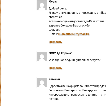
Мурат
Добрый день.
Я ищу инкубационные индюшиные яйцо 
связаться.
если можно цена и доставка до Казакстана .
за ранее большое Вам спасибо
С/у Мурат
E-mail:
munxauzen87@mail.ru
Ответить
ООО"ТД Корона"
какая цена за единицу Вас интересует?
Ответить
евгений
Здраствуйте!на фирма занимается прода
Германиии,Болгарии и Беларусии.готов
интересующим вопросам звонить на т
евгений