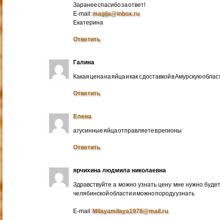
Заранее спасибо за ответ!
E-mail:
magija@inbox.ru
Екатерина
Ответить
Галина
Какая цена на яйца и как с доставкой в Амурскую обл
Ответить
Елена
а гусинные яйца отправляете в регионы
Ответить
ярчихина людмила николаевна
Здравствуйте а можно узнать цену мне нужно будет 
челябинской области и можно породу узнать
E-mail:
Milayamilaya1978@mail.ru