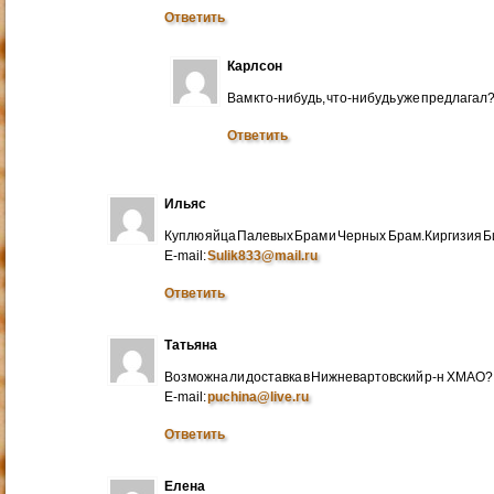
Ответить
Карлсон
Вам кто-нибудь, что-нибудь уже предлагал
Ответить
Ильяс
Куплю яйца Палевых Брам и Черных Брам.Киргизия Би
E-mail:
Sulik833@mail.ru
Ответить
Татьяна
Возможна ли доставка в Нижневартовский р-н ХМАО?
E-mail:
puchina@live.ru
Ответить
Елена