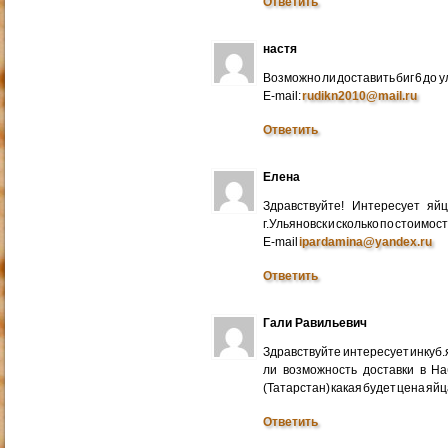
Ответить
настя
Возможно ли доставить биг 6 до у
E-mail:
rudikn2010@mail.ru
Ответить
Елена
Здравствуйте! Интересует яй
г.Ульяновск и сколько по стоимос
E-mail
ipardamina@yandex.ru
Ответить
Гали Равильевич
Здравствуйте интересует инкуб.
ли возможность доставки в Н
(Татарстан) какая будет цена яйц
Ответить