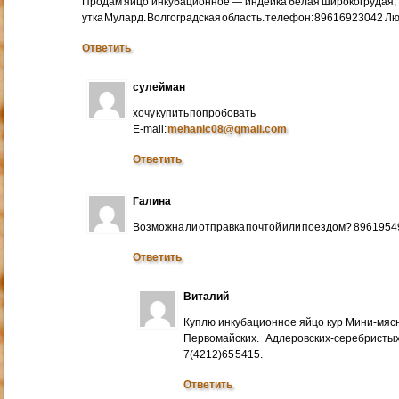
Продам яйцо инкубационное — индейка белая широкогрудая, 
утка Мулард. Волгоградская область. телефон: 89616923042 Л
Ответить
сулейман
хочу купить попробовать
E-mail:
mehanic08@gmail.com
Ответить
Галина
Возможна ли отправка почтой или поездом? 896195
Ответить
Виталий
Куплю инкубационное яйцо кур Мини-мяс
Первомайских. Адлеровских-серебристых
7(4212)65 5415.
Ответить