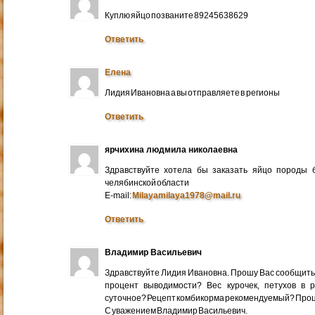
Куплю яйцо позваните 89245638629
Ответить
Елена
Лидия Ивановна а вы отправляете в регионы
Ответить
ярчихина людмила николаевна
Здравствуйте хотела бы заказать яйцо породы 
челябинской области
E-mail:
Milayamilaya1978@mail.ru
Ответить
Владимир Васильевич
Здравствуйте Лидия Ивановна. Прошу Вас сообщить
процент выводимости? Вес курочек, петухов в 
суточное? Рецепт комбикорма рекомендуемый? Про
С уважением Владимир Васильевич.