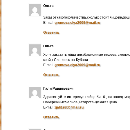
Ольга
Заказ от какого количества, сколько стоит яйцо индю
E-mail:
gromova.olya2009@mail.ru
Ответить
Ольга
Хочу заказать яйца инкубационные индеек, сколько
край, г. Славянск-на-Кубани
E-mail:
gromova.olya2009@mail.ru
Ответить
Гали Равильевич
Здравствуйте интересует яйцо биг-6 , на конец ма
Набережных Челнов (Татарстан) и какая цена
E-mail :
gali1983@mail.ru
Ответить