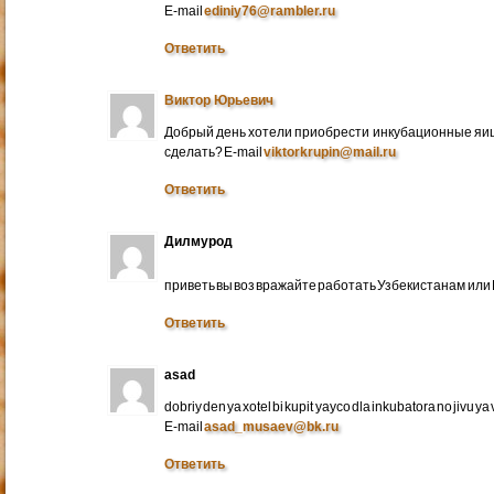
E-mail
ediniy76@rambler.ru
Ответить
Виктор Юрьевич
Добрый день хотели приобрести инкубационные яица
сделать? E-mail
viktorkrupin@mail.ru
Ответить
Дилмурод
приветь вы воз вражайте работать Узбекистанам ил
Ответить
asad
dobriy den ya xotel bi kupit yayco dla inkubatora no jivu ya v 
E-mail
asad_musaev@bk.ru
Ответить