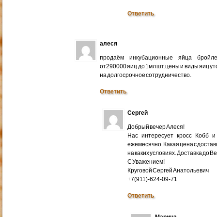
Ответить
алеся
продаём инкубационные яйца бройлер
от290000 яиц до 1мл шт.цены и виды яиц у
на долгосрочное сотрудничество.
Ответить
Сергей
Добрый вечер Алеся!
Нас интересует кросс Кобб и
ежемесячно. Какая цена с доставк
на каких условиях. Доставка до В
С Уважением!
Круговой Сергей Анатольевич
+7(911)-624-09-71
Ответить
Марина