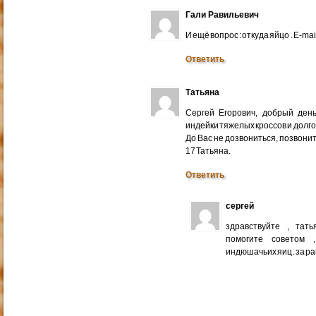
Гали Равильевич
И ещё вопрос : откуда яйцо . E-mail
Ответить
Татьяна
Сергей Егорович, добрый ден
индейки тяжелых кроссов и долго
До Вас не дозвониться, позвонит
17 Татьяна.
Ответить
сергей
здравствуйте , тат
помогите советом 
индюшачьих яиц . за р