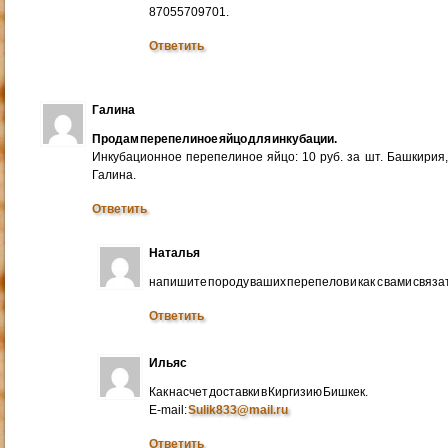
87055709701.
Ответить
Галина
Продам перепелиное яйцо для инкубации.
Инкубационное перепелиное яйцо: 10 руб. за шт. Башкирия
Галина.
Ответить
Наталья
напишите породу ваших перепелов и как с вами связа
Ответить
Ильяс
Как насчет доставки в Киргизию Бишкек.
E-mail:
Sulik833@mail.ru
Ответить