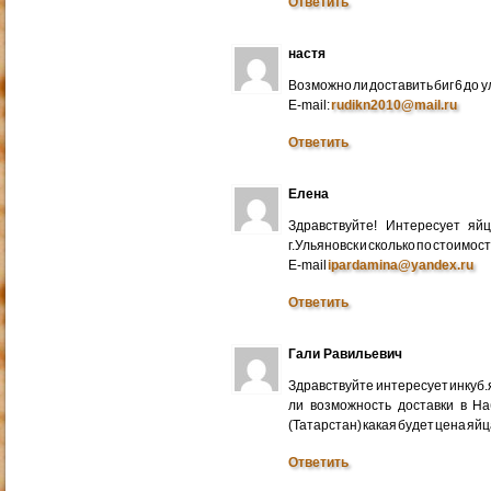
Ответить
настя
Возможно ли доставить биг 6 до у
E-mail:
rudikn2010@mail.ru
Ответить
Елена
Здравствуйте! Интересует яй
г.Ульяновск и сколько по стоимос
E-mail
ipardamina@yandex.ru
Ответить
Гали Равильевич
Здравствуйте интересует инкуб.
ли возможность доставки в Н
(Татарстан) какая будет цена яйц
Ответить