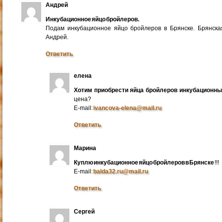
Андрей
Инкубационное яйцо бройлеров.
Подам инкубационное яйцо бройлеров в Брянске. Брянска
Андрей.
Ответить
елена
Хотим приобрести яйца бройлеров инкубационн
цена?
E-mail:
ivancova-elena@mail.ru
Ответить
Марина
Куплю инкубационное яйцо бройлеров в Брянске
!!!
E-mail:
balda32.ru@mail.ru
Ответить
Сергей