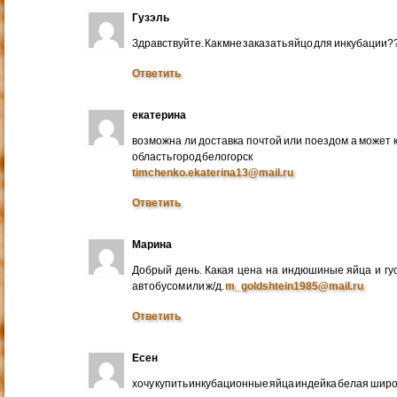
Гузэль
Здравствуйте. Как мне заказать яйцо для инкубации?
Ответить
екатерина
возможна ли доставка почтой или поездом а может 
область город белогорск
timchenko.ekaterina13@mail.ru
Ответить
Марина
Добрый день. Какая цена на индюшиные яйца и гу
автобусом или ж/д.
m_goldshtein1985@mail.ru
Ответить
Есен
хочу купить инкубационные яйца индейка белая широ