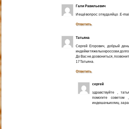
Гали Равильевич
И ещё вопрос : откуда яйцо . E-mail
Ответить
Татьяна
Сергей Егорович, добрый ден
индейки тяжелых кроссов и долго
До Вас не дозвониться, позвонит
17 Татьяна.
Ответить
сергей
здравствуйте , тат
помогите советом 
индюшачьих яиц . за р