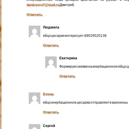
danil.evro7@mail.ru
Дмитрий.
Ответить
Людмила
яйцо цесарки интересует.89029520138
Ответить
Екатерина
Формирую заявки на инкубационное яйцо ц
Ответить
Елена
яйцо инкубационное цесарки отправляете в регионы
Ответить
Сергей