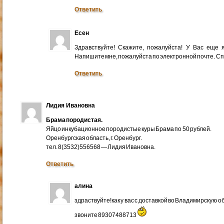
Ответить
Есен
Здравствуйте! Скажите, пожалуйста! У Вас еще
Напишите мне, пожалуйста по электронной почте. Cп
Ответить
Лидия Ивановна
Брама породистая.
Яйцо инкубационное породистые куры Брама по 50 рублей.
Оренбургская область, г. Оренбург.
тел. 8(3532)556568 — Лидия Ивановна.
Ответить
алина
здраствуйте!как у вас с доставкой во Владимирскую 
звоните 89307488713