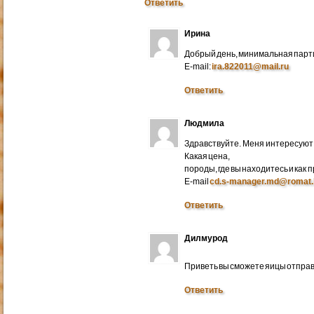
Ответить
Ирина
Добрый день, минимальная парти
E-mail:
ira.822011@mail.ru
Ответить
Людмила
Здравствуйте. Меня интересуют 
Какая цена,
породы, где вы находитесь и как
E-mail
cd.s-manager.md@romat.
Ответить
Дилмурод
Приветь вы сможете яицы отправ
Ответить