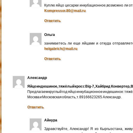
Куплю яйцо цесарки инкубационное,возможно ли от
Kompressor.80@mail.ru
Ответить
Ольга
занимаетесь ли еще яйцами и откуда отправляете
helgabrich@mail.ru
Ответить
Александр
Яйцо индюшиное, тяжёлый кросс Big-7, Хайбрид Конвертер, B
Предлагаем круглый год яйцо инкубационное индюшиное: тяжёлы
Москва и Московская область, т. 89166623265 Александр.
Ответить
Айнура
Здравствуйте, Александр! Я из Кыргызстана, жив