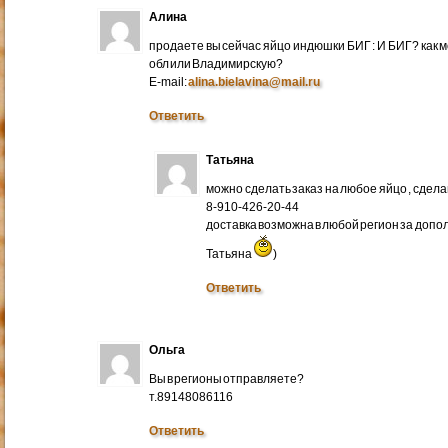
Алина
продаете вы сейчас яйцо индюшки БИГ : И БИГ? как м
обл или Владимирскую?
E-mail:
alina.bielavina@mail.ru
Ответить
Татьяна
можно сделать заказ на любое яйцо , сдел
8-910-426-20-44
доставка возможна в любой регион за доп
Татьяна
)
Ответить
Ольга
Вы в регионы отправляете?
т.89148086116
Ответить