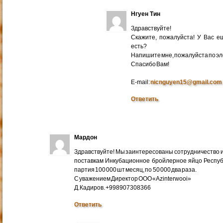
Нгуен Тин
Здравствуйте!
Скажите, пожалуйста! У Вас 
есть?
Напишите мне, пожалуйста по эл
Cпасибо Вам!
E-mail:
nicnguyen15@gmail.com
Ответить
Мардон
Здравствуйте! Мы заинтересованы сотрудничество и
поставкам Инкубационное бройлерное яйцо Респуб
партия 100 000 шт месяц, по 50 000 два раза.
С уважением Директор ООО «Azinterwooi»
Д.Кадиров. +998907308366
Ответить