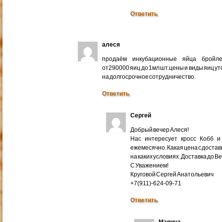
Ответить
алеся
продаём инкубационные яйца бройлер
от290000 яиц до 1мл шт.цены и виды яиц у
на долгосрочное сотрудничество.
Ответить
Сергей
Добрый вечер Алеся!
Нас интересует кросс Кобб и
ежемесячно. Какая цена с доставк
на каких условиях. Доставка до В
С Уважением!
Круговой Сергей Анатольевич
+7(911)-624-09-71
Ответить
Марина