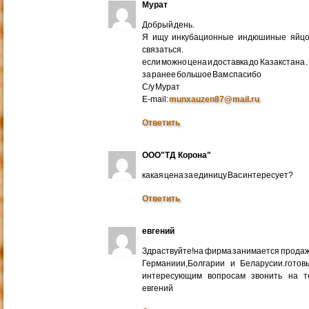
Мурат
Добрый день.
Я ищу инкубационные индюшиные яйцо 
связаться.
если можно цена и доставка до Казакстана .
за ранее большое Вам спасибо
С/у Мурат
E-mail:
munxauzen87@mail.ru
Ответить
ООО"ТД Корона"
какая цена за единицу Вас интересует?
Ответить
евгений
Здраствуйте!на фирма занимается прода
Германиии,Болгарии и Беларусии.готов
интересующим вопросам звонить на т
евгений