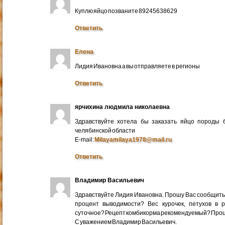
Куплю яйцо позваните 89245638629
Ответить
Елена
Лидия Ивановна а вы отправляете в регионы
Ответить
ярчихина людмила николаевна
Здравствуйте хотела бы заказать яйцо породы 
челябинской области
E-mail:
Milayamilaya1978@mail.ru
Ответить
Владимир Васильевич
Здравствуйте Лидия Ивановна. Прошу Вас сообщить
процент выводимости? Вес курочек, петухов в 
суточное? Рецепт комбикорма рекомендуемый? Про
С уважением Владимир Васильевич.