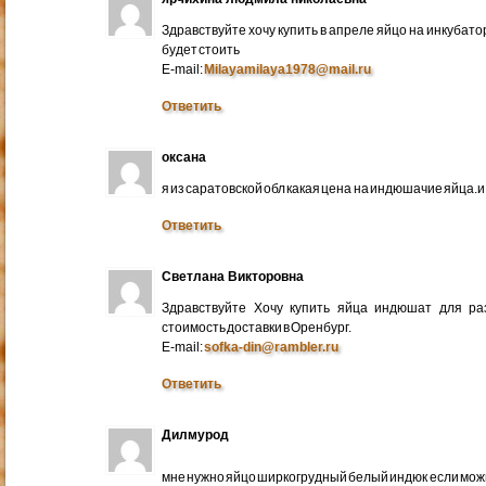
Здравствуйте хочу купить в апреле яйцо на инкубато
будет стоить
E-mail:
Milayamilaya1978@mail.ru
Ответить
оксана
я из саратовской обл какая цена на индюшачие яйца.и к
Ответить
Светлана Викторовна
Здравствуйте Хочу купить яйца индюшат для ра
стоимость доставки в Оренбург.
E-mail:
sofka-din@rambler.ru
Ответить
Дилмурод
мне нужно яйцо ширкогрудный белый индюк если мо