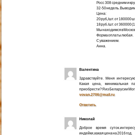
Росс 308 средним и кр
32-50 недель. Выводим
Цена:
20 руб,/шт. от 180000 ш
18 руб./шт. от 360000 (
Мы находимся в Москов
Форма оплаты любая.
С уважением.
Анна.
Валентина
Здравствуйте. Меня интересу
Какая цена, минимальная п
приобрести? Я из Беларусии Мог
vovan.2706@mail.ru
Ответить
Николай
Доброе время суток.интере
индейки,какая цена на 2016 год.