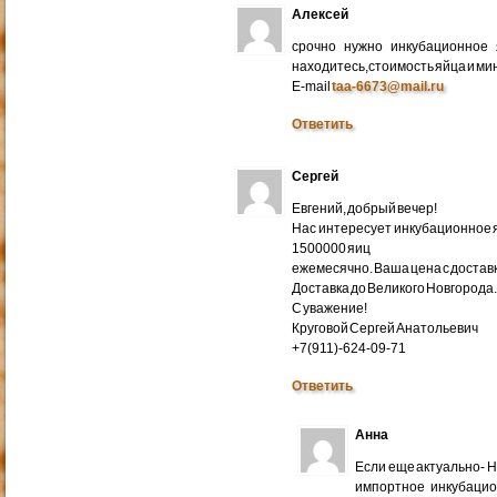
Алексей
срочно нужно инкубационное
находитесь,стоимость яйца и ми
E-mail
taa-6673@mail.ru
Ответить
Сергей
Евгений, добрый вечер!
Нас интересует инкубационное яй
1500000 яиц
ежемесячно. Ваша цена с доставко
Доставка до Великого Новгорода
С уважение!
Круговой Сергей Анатольевич
+7(911)-624-09-71
Ответить
Анна
Если еще актуально- 
импортное инкубацио