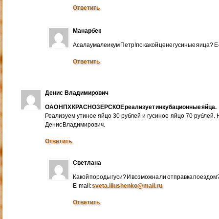
Ответить
Манарбек
Асалаумалеикум Петр!по какой цене гусиные яица? E
Ответить
Денис Владимирович
ОАО НПХ КРАСНОЗЕРСКОЕ реализует инкубационные яйца.
Реализуем утиное яйцо 30 рублей и гусиное яйцо 70 рублей.
Денис Владимирович.
Ответить
Светлана
Какой породы гуси? И возможна ли отправка поездом
E-mail:
sveta.iliushenko@mail.ru
Ответить