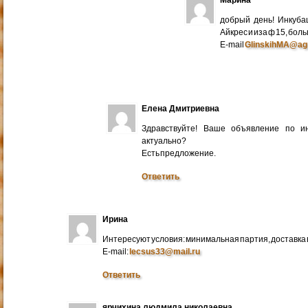
добрый день! Инкуба
Айкрес и иза ф 15, бо
E-mail
GlinskihMA@ag
Елена Дмитриевна
Здравствуйте! Ваше объявление по и
актуально?
Есть предложение.
Ответить
Ирина
Интересуют условия: минимальная партия, доставка в
E-mail:
lecsus33@mail.ru
Ответить
ярчихина людмила николаевна