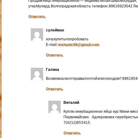
Продам яйцо инкубационное — индейка белая широкогрудая, 
утка Мулард. Волгоградская область. телефон: 89616923042 Л
Ответить
сулейман
хочу купить попробовать
E-mail:
mehanic08@gmail.com
Ответить
Галина
Возможна ли отправка почтой или поездом? 896195
Ответить
Виталий
Куплю инкубационное яйцо кур Мини-мяс
Первомайских. Адлеровских-серебристых
7(4212)65 5415.
Ответить