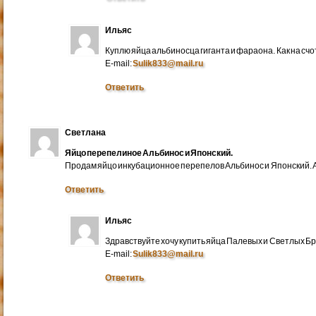
Ильяс
Куплю яйца альбиносца гиганта и фараона. Как на счо
E-mail:
Sulik833@mail.ru
Ответить
Светлана
Яйцо перепелиное Альбинос и Японский.
Продам яйцо инкубационное перепелов Альбинос и Японский. А
Ответить
Ильяс
Здравствуйте хочу купить яйца Палевых и Светлых Бра
E-mail:
Sulik833@mail.ru
Ответить