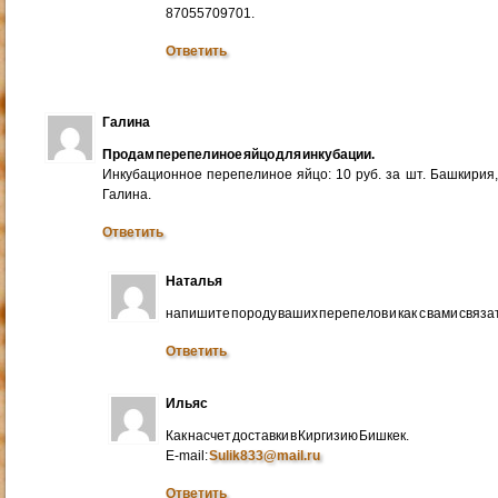
87055709701.
Ответить
Галина
Продам перепелиное яйцо для инкубации.
Инкубационное перепелиное яйцо: 10 руб. за шт. Башкирия
Галина.
Ответить
Наталья
напишите породу ваших перепелов и как с вами связа
Ответить
Ильяс
Как насчет доставки в Киргизию Бишкек.
E-mail:
Sulik833@mail.ru
Ответить