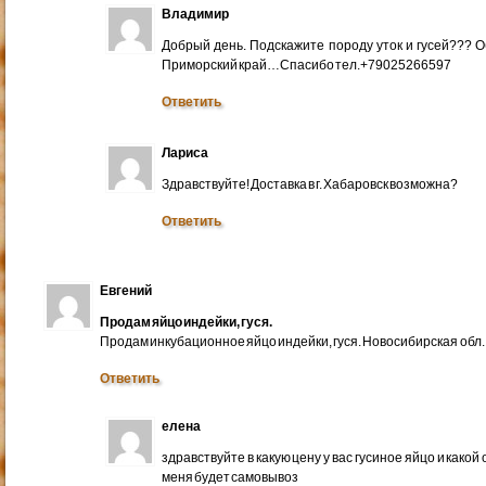
Владимир
Добрый день. Подскажите породу уток и гусей??? 
Приморский край…Спасибо тел.+79025266597
Ответить
Лариса
Здравствуйте! Доставка в г. Хабаровск возможна?
Ответить
Евгений
Продам яйцо индейки, гуся.
Продам инкубационное яйцо индейки, гуся. Новосибирская обл.
Ответить
елена
здравствуйте в какую цену у вас гусиное яйцо и какой
меня будет самовывоз