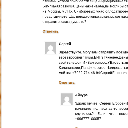
птицами, хотела приобрести яйца инкубационные тяже
Биг-7 какая разница, цены какие на оба, вы могли бы 
из Москвы, у ЛПХ Симбиревых ужас оплодатворен
представляете. Щас погода очень жаркая, может на с
отправите, как вы думаете?
Ответить
Сергей
Здравствуйте. Могу вам отправить поездом
весе взрослой птицы. БИГ 9 тяжелее.Цены
свой телефон. И к Вам вопрос: У Вас есть 
Калининское, Панфиловское, Чалдовар, т.
мой тел. +7 982-714-46-94 Сергей Егорович
Ответить
Айнура
Здравствуйте, Сергей Егорови
начиная от пол часа где-то час со
случилось? Если что, помо
+996777100057.