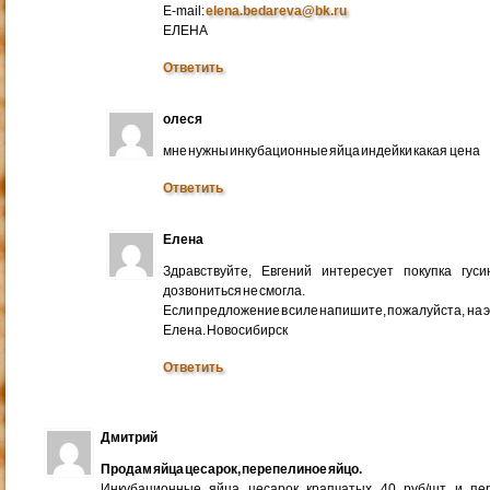
E-mail:
elena.bedareva@bk.ru
ЕЛЕНА
Ответить
олеся
мне нужны инкубационные яйца индейки какая цена
Ответить
Елена
Здравствуйте, Евгений интересует покупка гус
дозвониться не смогла.
Если предложение в силе напишите, пожалуйста, на 
Елена. Новосибирск
Ответить
Дмитрий
Продам яйца цесарок, перепелиное яйцо.
Инкубационные яйца цесарок крапчатых 40 руб/шт и пер