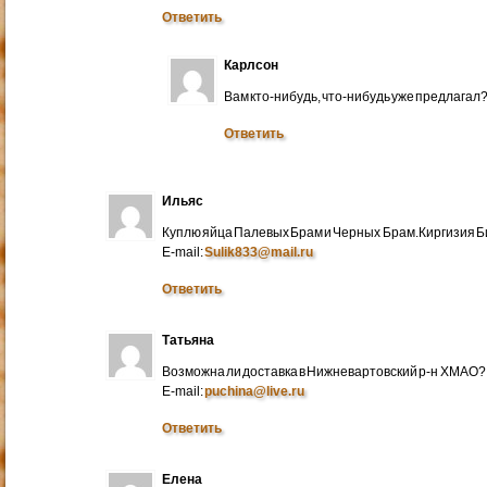
Ответить
Карлсон
Вам кто-нибудь, что-нибудь уже предлагал
Ответить
Ильяс
Куплю яйца Палевых Брам и Черных Брам.Киргизия Би
E-mail:
Sulik833@mail.ru
Ответить
Татьяна
Возможна ли доставка в Нижневартовский р-н ХМАО?
E-mail:
puchina@live.ru
Ответить
Елена