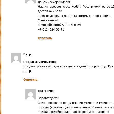
Добрый вечер Андрей!
Нас интересует кросс Кобб и Росс, в количестве 
доставкой и без и
на каких условиях. Доставка до Великого Новгорода.
С Уважением!
Круговой Сергей Анатольевич
+7(911)-624-09-71
Ответить
Пётр
Продажа гусиных яиц.
Продам гусиные яйца, каждые десять дней по сорок штук. Ир
Пётр.
Ответить
Екатерина
Здравствуйте!
Заинтересовало предложение утиного и гусиного я
породы (если породы) и возможные объемы заказа (ми
приобрести яйцо водоплавающих в марте-апреле.