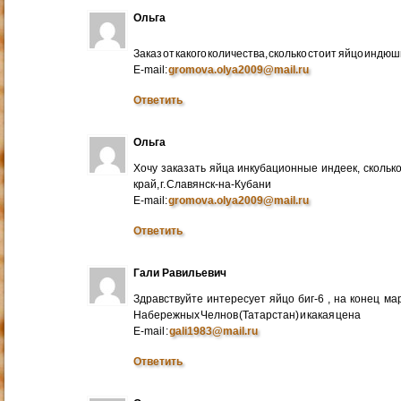
Ольга
Заказ от какого количества, сколько стоит яйцо индю
E-mail:
gromova.olya2009@mail.ru
Ответить
Ольга
Хочу заказать яйца инкубационные индеек, сколько
край, г. Славянск-на-Кубани
E-mail:
gromova.olya2009@mail.ru
Ответить
Гали Равильевич
Здравствуйте интересует яйцо биг-6 , на конец ма
Набережных Челнов (Татарстан) и какая цена
E-mail :
gali1983@mail.ru
Ответить