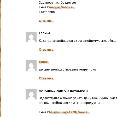
Заранее спасибо за ответ!
E-mail:
magija@inbox.ru
Екатерина
Ответить
Галина
Какая цена на яйца и как с доставкой в Амурскую обл
Ответить
Елена
а гусинные яйца отправляете в регионы
Ответить
ярчихина людмила николаевна
Здравствуйте а можно узнать цену мне нужно будет 
челябинской области и можно породу узнать
E-mail:
Milayamilaya1978@mail.ru