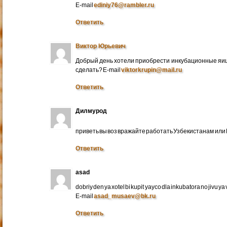
E-mail
ediniy76@rambler.ru
Ответить
Виктор Юрьевич
Добрый день хотели приобрести инкубационные яица
сделать? E-mail
viktorkrupin@mail.ru
Ответить
Дилмурод
приветь вы воз вражайте работать Узбекистанам ил
Ответить
asad
dobriy den ya xotel bi kupit yayco dla inkubatora no jivu ya v 
E-mail
asad_musaev@bk.ru
Ответить