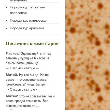
Порода кур загорская
лососевая
Порода кур павловская
Порода кур араукана
Последние комментарии
Лариса:
Здравствуйте, я так
забыла у куриц на 6 часов, в
самом помещении, гд …
⇒ Открыть статью ⇐
Митяй:
Ну как бы да. Но не
секрет что основная масса
"элеХтората" лишь бы три …
⇒ Открыть статью ⇐
Митяй:
Это не совсем так, но и
ваша правда тоже есть. Все
знаете,что такое от …