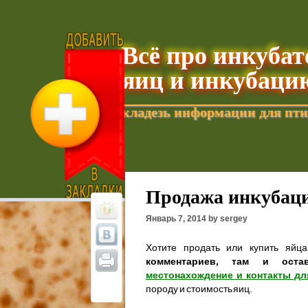
Всё про инкуба
яиц и инкубаци
кладезь информации для пти
Добавить текущую страницу в Избранное
Продажа инкубаци
Январь 7, 2014 by sergey
Хотите продать или купить яйц
комментариев, там и оста
местонахождение и контакты дл
породу и стоимость яиц.