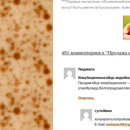
***
Первые несколько объявлений вз
могут быть уже не актуальными, нужн
491 комментариев к “Продажа 
Людмила
Инкубационные яйца: индейка 
Продам яйцо инкубационное — 
утка Мулард. Волгоградская об
Ответить
сулейман
хочу купить попробов
E-mail:
mehanic08@g