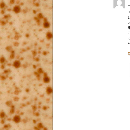
Е
Н
1
е
Д
С
К
+
О