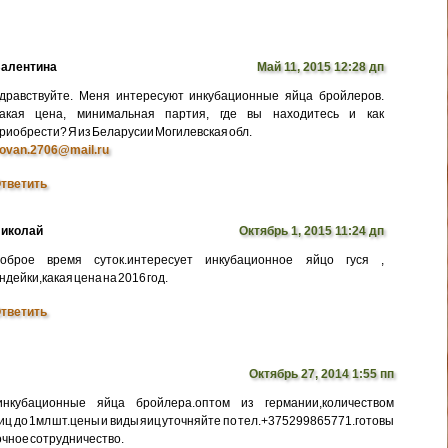
алентина
Май 11, 2015 12:28 дп
дравствуйте. Меня интересуют инкубационные яйца бройлеров.
акая цена, минимальная партия, где вы находитесь и как
риобрести? Я из Беларусии Могилевская обл.
ovan.2706@mail.ru
тветить
иколай
Октябрь 1, 2015 11:24 дп
оброе время суток.интересует инкубационное яйцо гуся ,
ндейки,какая цена на 2016 год.
тветить
Октябрь 27, 2014 1:55 пп
нкубационные яйца бройлера.оптом из германии,количеством
иц до 1мл шт.цены и виды яиц уточняйте по тел.+375299865771.готовы
очное сотрудничество.