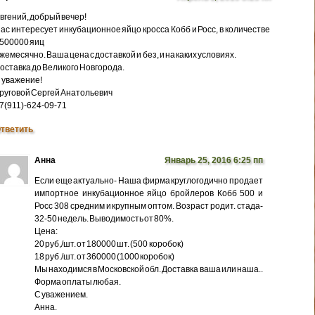
вгений, добрый вечер!
ас интересует инкубационное яйцо кросса Кобб и Росс, в количестве
500000 яиц
жемесячно. Ваша цена с доставкой и без, и на каких условиях.
оставка до Великого Новгорода.
 уважение!
руговой Сергей Анатольевич
7(911)-624-09-71
тветить
Анна
Январь 25, 2016 6:25 пп
Если еще актуально- Наша фирма круглогодично продает
импортное инкубационное яйцо бройлеров Кобб 500 и
Росс 308 средним и крупным оптом. Возраст родит. стада-
32-50 недель. Выводимость от 80%.
Цена:
20 руб,/шт. от 180000 шт. (500 коробок)
18 руб./шт. от 360000 (1000 коробок)
Мы находимся в Московской обл. Доставка ваша или наша..
Форма оплаты любая.
С уважением.
Анна.