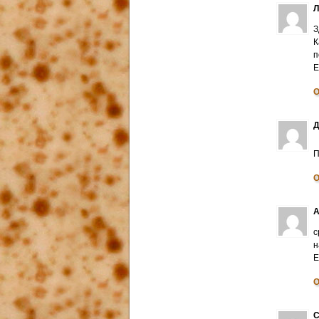
З
К
п
E
О
Д
П
О
А
с
н
E
О
С