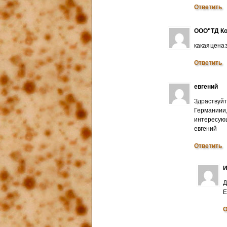
Ответить
ООО"ТД Ко
какая цена
Ответить
евгений
Здраствуйт
Германиии
интересую
евгений
Ответить
И
Д
E
О