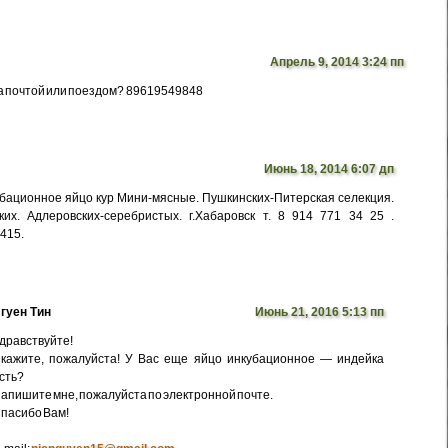
Апрель 9, 2014 3:24 пп
а почтой или поездом? 89619549848
Июнь 18, 2014 6:07 дп
бационное яйцо кур Мини-мясные. Пушкинских-Питерская селекция.
их. Адлеровских-серебристых. г.Хабаровск т. 8 914 771 34 25 .
5415.
гуен Тин
Июнь 21, 2016 5:13 пп
дравствуйте!
кажите, пожалуйста! У Вас еще яйцо инкубационное — индейка
сть?
апишите мне, пожалуйста по электронной почте.
пасибо Вам!