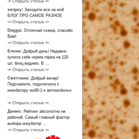
⇒ Открыть статью ⇐
sergey:
Заходите все на мой
БЛОГ ПРО САМОЕ РАЗНОЕ
⇒ Открыть статью ⇐
Dagga:
Отличная схема, спасибо
Вам!
⇒ Открыть статью ⇐
Елена:
Добрый день! Недавно
купила себе норма парка на 120
шт, блиц видимо. В …
⇒ Открыть статью ⇐
Светлана:
Добрый вечер!
Подскажите, подключили к
инккбатору ми30-1-э автомобильн
…
⇒ Открыть статью ⇐
Денис:
Рейтинг абсолютно не
рабочий. Самый главный фактор
выбора инкубатор …
⇒ Открыть статью ⇐