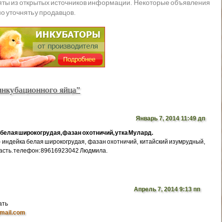
яты из открытых источников информации. Некоторые объявления
о уточнять у продавцов.
инкубационного яйца”
Январь 7, 2014 11:49 дп
белая широкогрудая, фазан охотничий, утка Мулард.
индейка белая широкогрудая, фазан охотничий, китайский изумрудный,
ласть. телефон: 89616923042 Людмила.
Апрель 7, 2014 9:13 пп
ать
mail.com