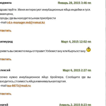
Людмила
Январь 28, 2015 3:46 пп
дравствуйте. Меня интересуют инкубационные яйца индейки и гуся.
акая цена,
ороды, где вы находитесь и как приобрести
-mail
cd.s-manager.md@romat.kz
тветить
илмурод
Март 4, 2015 12:02 пп
риветь вы сможете яицы отправит Узбекистану или Кыргызстану.
тветить
лексей
Март 6, 2015 2:27 пп
рочно нужно инкубационное яйцо бройлера. Сообщите где вы
аходитесь,стоимость яйца и минимальная партия.
-mail
taa-6673@mail.ru
тветить
ергей
Апрель 2, 2015 8:23 пп