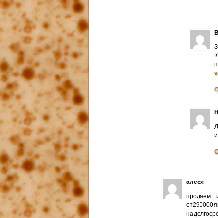
В
З
К
п
v
О
Н
Д
и
О
алеся
продаём и
от290000 я
на долгоср