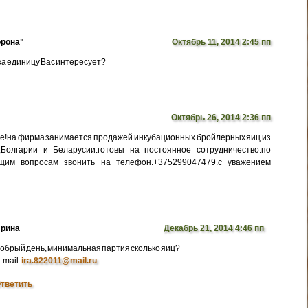
рона"
Октябрь 11, 2014 2:45 пп
 за единицу Вас интересует?
Октябрь 26, 2014 2:36 пп
е!на фирма занимается продажей инкубационных бройлерных яиц из
,Болгарии и Беларусии.готовы на постоянное сотрудничество.по
щим вопросам звонить на телефон.+375299047479.с уважением
рина
Декабрь 21, 2014 4:46 пп
обрый день, минимальная партия сколько яиц?
-mail:
ira.822011@mail.ru
тветить