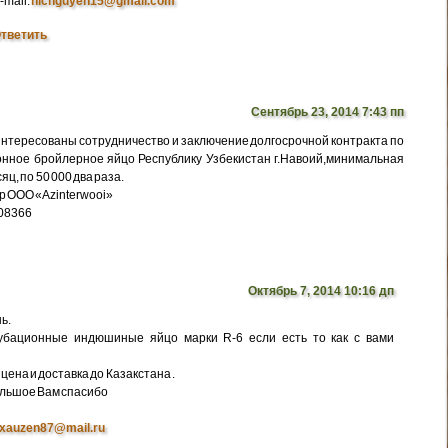
-mail:
nicnguyen15@gmail.com
тветить
Сентябрь 23, 2014 7:43 пп
интересованы сотрудничество и заключение долгосрочной контракта по
нное бройлерное яйцо Республику Узбекистан г.Навоий,минимальная
яц, по 50 000 два раза.
р ООО «Azinterwooi»
308366
Октябрь 7, 2014 10:16 дп
ь.
убационные индюшиные яйцо марки R-6 если есть то как с вами
цена и доставка до Казакстана .
ольшое Вам спасибо
xauzen87@mail.ru