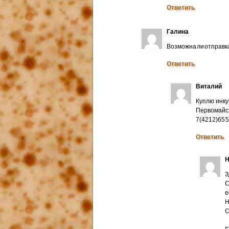
Ответить
Галина
Возможна ли отправк
Ответить
Виталий
Куплю инку
Первомайск
7(4212)65 
Ответить
Н
З
С
е
Н
C