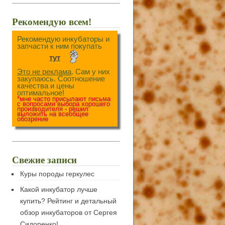
Рекомендую всем!
Рекомендую инкубаторы и
запчасти к ним покупать
тут
Это не реклама
. Сам у них
закупаюсь. Соотношение
качества и цены
оптимальное!
*мне часто присылают письма
с вопросами выбора хорошего
производителя - решил
выложить на всеобщее
обозрение
Свежие записи
Куры породы геркулес
Какой инкубатор лучше
купить? Рейтинг и детальный
обзор инкубаторов от Сергея
Сидоренко!