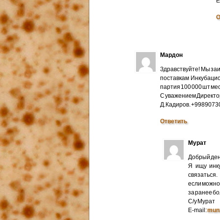
E
О
Мардон
Здравствуйте! Мы за
поставкам Инкубацио
партия 100 000 шт мес
С уважением Директо
Д.Кадиров. +998907
Ответить
Мурат
Добрый ден
Я ищу инк
связаться.
если можно 
за ранее б
С/у Мурат
E-mail:
mun