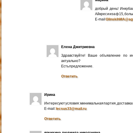
добрый день! Инкуба
Айкрес и иза ф 15, бо
E-mail
GlinskihMA@ag
Елена Дмитриевна
Здравствуйте! Ваше объявление по и
актуально?
Есть предложение.
Ответить
Ирина
Интересуют условия: минимальная партия, доставка в
E-mail:
lecsus33@mail.ru
Ответить
ярчихина людмила николаевна