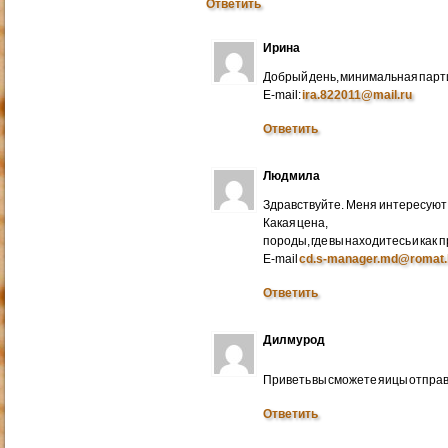
Ответить
Ирина
Добрый день, минимальная парти
E-mail:
ira.822011@mail.ru
Ответить
Людмила
Здравствуйте. Меня интересуют 
Какая цена,
породы, где вы находитесь и как
E-mail
cd.s-manager.md@romat.
Ответить
Дилмурод
Приветь вы сможете яицы отправ
Ответить