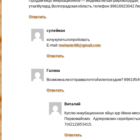
Продам яйцо инкубационное — индейка белая широкогрудая, 
утка Мулард. Волгоградская область. телефон: 89616923042 Л
Ответить
сулейман
хочу купить попробовать
E-mail:
mehanic08@gmail.com
Ответить
Галина
Возможна ли отправка почтой или поездом? 896195
Ответить
Виталий
Куплю инкубационное яйцо кур Мини-мяс
Первомайских. Адлеровских-серебристых
7(4212)65 5415.
Ответить