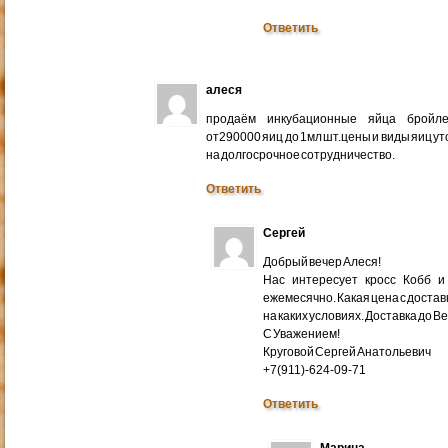
Ответить
алеся
продаём инкубационные яйца бройлер
от290000 яиц до 1мл шт.цены и виды яиц у
на долгосрочное сотрудничество.
Ответить
Сергей
Добрый вечер Алеся!
Нас интересует кросс Кобб и
ежемесячно. Какая цена с доставк
на каких условиях. Доставка до В
С Уважением!
Круговой Сергей Анатольевич
+7(911)-624-09-71
Ответить
Марина