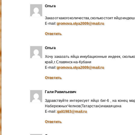
Ольга
Заказ от какого количества, сколько стоит яйцо индю
E-mail:
gromova.olya2009@mail.ru
Ответить
Ольга
Хочу заказать яйца инкубационные индеек, сколько
край, г. Славянск-на-Кубани
E-mail:
gromova.olya2009@mail.ru
Ответить
Гали Равильевич
Здравствуйте интересует яйцо биг-6 , на конец ма
Набережных Челнов (Татарстан) и какая цена
E-mail :
gali1983@mail.ru
Ответить