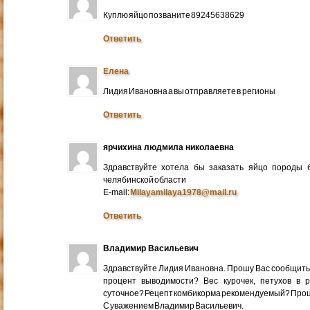
Куплю яйцо позваните 89245638629
Ответить
Елена
Лидия Ивановна а вы отправляете в регионы
Ответить
ярчихина людмила николаевна
Здравствуйте хотела бы заказать яйцо породы 
челябинской области
E-mail:
Milayamilaya1978@mail.ru
Ответить
Владимир Васильевич
Здравствуйте Лидия Ивановна. Прошу Вас сообщить
процент выводимости? Вес курочек, петухов в 
суточное? Рецепт комбикорма рекомендуемый? Про
С уважением Владимир Васильевич.