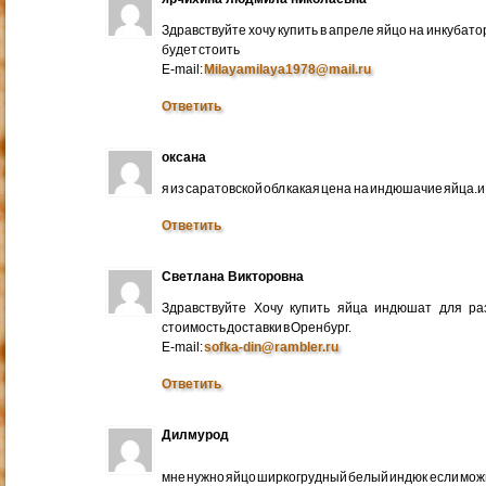
Здравствуйте хочу купить в апреле яйцо на инкубато
будет стоить
E-mail:
Milayamilaya1978@mail.ru
Ответить
оксана
я из саратовской обл какая цена на индюшачие яйца.и к
Ответить
Светлана Викторовна
Здравствуйте Хочу купить яйца индюшат для ра
стоимость доставки в Оренбург.
E-mail:
sofka-din@rambler.ru
Ответить
Дилмурод
мне нужно яйцо ширкогрудный белый индюк если мо