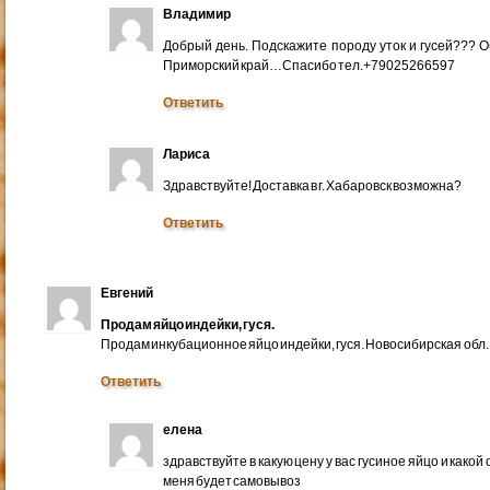
Владимир
Добрый день. Подскажите породу уток и гусей??? 
Приморский край…Спасибо тел.+79025266597
Ответить
Лариса
Здравствуйте! Доставка в г. Хабаровск возможна?
Ответить
Евгений
Продам яйцо индейки, гуся.
Продам инкубационное яйцо индейки, гуся. Новосибирская обл.
Ответить
елена
здравствуйте в какую цену у вас гусиное яйцо и какой
меня будет самовывоз