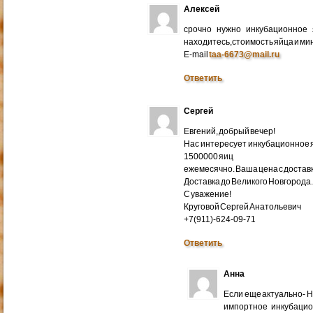
Алексей
срочно нужно инкубационное
находитесь,стоимость яйца и ми
E-mail
taa-6673@mail.ru
Ответить
Сергей
Евгений, добрый вечер!
Нас интересует инкубационное яй
1500000 яиц
ежемесячно. Ваша цена с доставко
Доставка до Великого Новгорода
С уважение!
Круговой Сергей Анатольевич
+7(911)-624-09-71
Ответить
Анна
Если еще актуально- 
импортное инкубацио