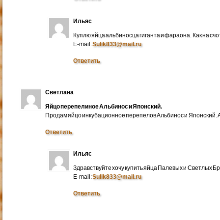
Ильяс
Куплю яйца альбиносца гиганта и фараона. Как на счо
E-mail:
Sulik833@mail.ru
Ответить
Светлана
Яйцо перепелиное Альбинос и Японский.
Продам яйцо инкубационное перепелов Альбинос и Японский. А
Ответить
Ильяс
Здравствуйте хочу купить яйца Палевых и Светлых Бра
E-mail:
Sulik833@mail.ru
Ответить