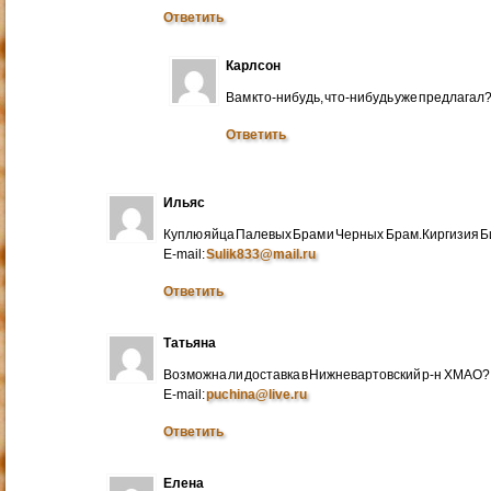
Ответить
Карлсон
Вам кто-нибудь, что-нибудь уже предлагал
Ответить
Ильяс
Куплю яйца Палевых Брам и Черных Брам.Киргизия Би
E-mail:
Sulik833@mail.ru
Ответить
Татьяна
Возможна ли доставка в Нижневартовский р-н ХМАО?
E-mail:
puchina@live.ru
Ответить
Елена