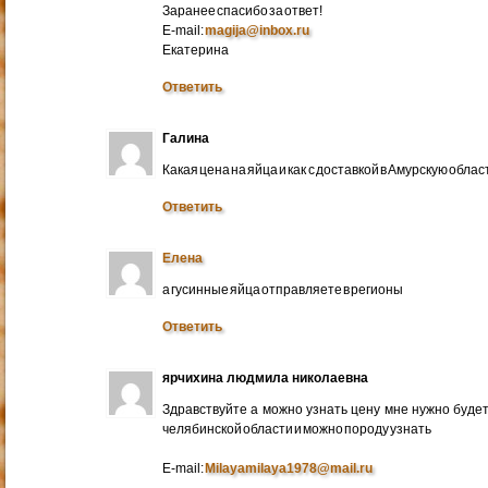
Заранее спасибо за ответ!
E-mail:
magija@inbox.ru
Екатерина
Ответить
Галина
Какая цена на яйца и как с доставкой в Амурскую обл
Ответить
Елена
а гусинные яйца отправляете в регионы
Ответить
ярчихина людмила николаевна
Здравствуйте а можно узнать цену мне нужно будет 
челябинской области и можно породу узнать
E-mail:
Milayamilaya1978@mail.ru