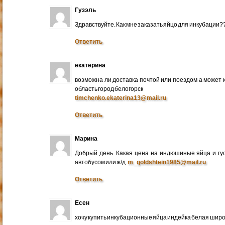
Гузэль
Здравствуйте. Как мне заказать яйцо для инкубации?
Ответить
екатерина
возможна ли доставка почтой или поездом а может 
область город белогорск
timchenko.ekaterina13@mail.ru
Ответить
Марина
Добрый день. Какая цена на индюшиные яйца и гу
автобусом или ж/д.
m_goldshtein1985@mail.ru
Ответить
Есен
хочу купить инкубационные яйца индейка белая широ