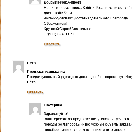
Добрый вечер Андрей!
Нас интересует кросс Кобб и Росс, в количестве 
доставкой и без и
на каких условиях. Доставка до Великого Новгорода.
С Уважением!
Круговой Сергей Анатольевич
+7(911)-624-09-71
Ответить
Пётр
Продажа гусиных яиц.
Продам гусиные яйца, каждые десять дней по сорок штук. Ир
Пётр.
Ответить
Екатерина
Здравствуйте!
Заинтересовало предложение утиного и гусиного я
породы (если породы) и возможные объемы заказа (ми
приобрести яйцо водоплавающих в марте-апреле.