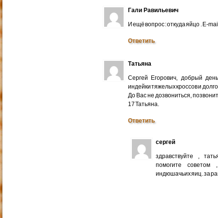
Гали Равильевич
И ещё вопрос : откуда яйцо . E-mail
Ответить
Татьяна
Сергей Егорович, добрый ден
индейки тяжелых кроссов и долго
До Вас не дозвониться, позвонит
17 Татьяна.
Ответить
сергей
здравствуйте , тат
помогите советом 
индюшачьих яиц . за р