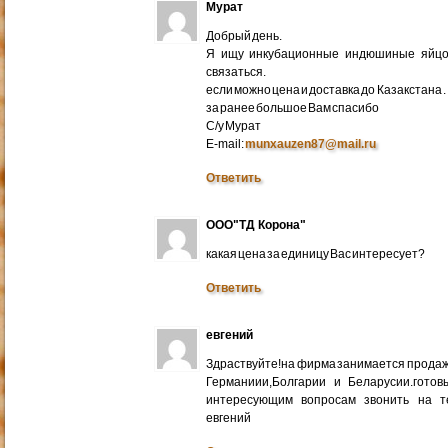
Мурат
Добрый день.
Я ищу инкубационные индюшиные яйцо 
связаться.
если можно цена и доставка до Казакстана .
за ранее большое Вам спасибо
С/у Мурат
E-mail:
munxauzen87@mail.ru
Ответить
ООО"ТД Корона"
какая цена за единицу Вас интересует?
Ответить
евгений
Здраствуйте!на фирма занимается прода
Германиии,Болгарии и Беларусии.готов
интересующим вопросам звонить на т
евгений