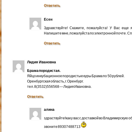
Ответить
Есен
Здравствуйте! Скажите, пожалуйста! У Вас еще
Напишите мне, пожалуйста по электронной почте. Cп
Ответить
Лидия Ивановна
Брама породистая.
Яйцо инкубационное породистые куры Брама по 50 рублей.
Оренбургская область, г. Оренбург.
тел. 8(3532)556568 — Лидия Ивановна.
Ответить
алина
здраствуйте!как у вас с доставкой во Владимирскую 
звоните 89307488713