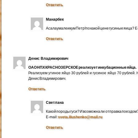
Ответить
Манарбек
Асалаумалеикум Петр!по какой цене гусиные яица? E
Ответить
Денис Владимирович
ОАО НПХ КРАСНОЗЕРСКОЕ реализует инкубационные яйца.
Реализуем утиное яйцо 30 рублей и гусиное яйцо 70 рублей.
Денис Владимирович.
Ответить
Светлана
Какой породы гуси? И возможна ли отправка поездом
E-mail:
sveta.iliushenko@mail.ru
Ответить