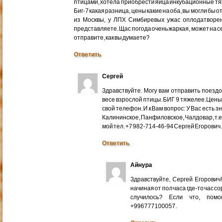
птицами, хотела приобрести яйца инкубационные тяже
Биг-7 какая разница, цены какие на оба, вы могли бы 
из Москвы, у ЛПХ Симбиревых ужас оплодатворен
представляете. Щас погода очень жаркая, может на с
отправите, как вы думаете?
Ответить
Сергей
Здравствуйте. Могу вам отправить поездом
весе взрослой птицы. БИГ 9 тяжелее.Цены
свой телефон. И к Вам вопрос: У Вас есть 
Калининское, Панфиловское, Чалдовар, т.
мой тел. +7 982-714-46-94 Сергей Егорович
Ответить
Айнура
Здравствуйте, Сергей Егорови
начиная от пол часа где-то час со
случилось? Если что, помо
+996777100057.