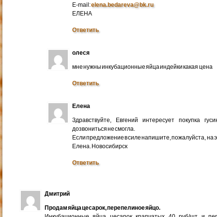
E-mail:
elena.bedareva@bk.ru
ЕЛЕНА
Ответить
олеся
мне нужны инкубационные яйца индейки какая цена
Ответить
Елена
Здравствуйте, Евгений интересует покупка гус
дозвониться не смогла.
Если предложение в силе напишите, пожалуйста, на 
Елена. Новосибирск
Ответить
Дмитрий
Продам яйца цесарок, перепелиное яйцо.
Инкубационные яйца цесарок крапчатых 40 руб/шт и пер