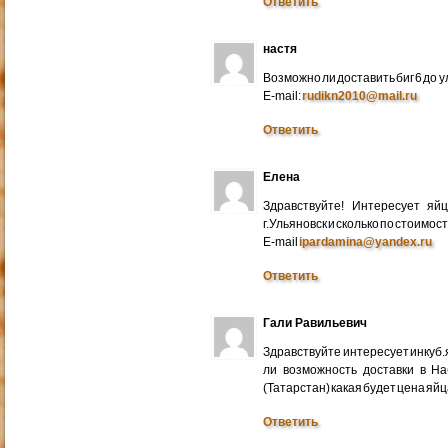
Ответить
настя
Возможно ли доставить биг 6 до у
E-mail:
rudikn2010@mail.ru
Ответить
Елена
Здравствуйте! Интересует яй
г.Ульяновск и сколько по стоимос
E-mail
ipardamina@yandex.ru
Ответить
Гали Равильевич
Здравствуйте интересует инкуб.
ли возможность доставки в Н
(Татарстан) какая будет цена яйц
Ответить