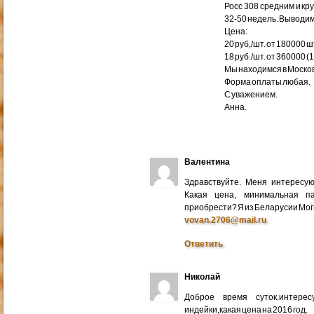
Росс 308 средним и кр
32-50 недель. Выводим
Цена:
20 руб,/шт. от 180000 ш
18 руб./шт. от 360000 (
Мы находимся в Москов
Форма оплаты любая.
С уважением.
Анна.
Валентина
Здравствуйте. Меня интересу
Какая цена, минимальная п
приобрести? Я из Беларусии Мог
vovan.2706@mail.ru
Ответить
Николай
Доброе время суток.интере
индейки,какая цена на 2016 год.