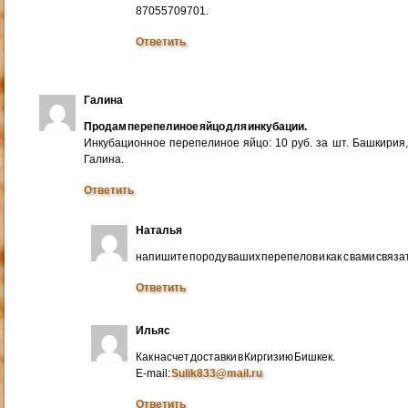
87055709701.
Ответить
Галина
Продам перепелиное яйцо для инкубации.
Инкубационное перепелиное яйцо: 10 руб. за шт. Башкирия
Галина.
Ответить
Наталья
напишите породу ваших перепелов и как с вами связа
Ответить
Ильяс
Как насчет доставки в Киргизию Бишкек.
E-mail:
Sulik833@mail.ru
Ответить