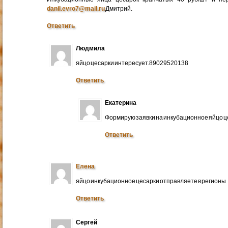
danil.evro7@mail.ru
Дмитрий.
Ответить
Людмила
яйцо цесарки интересует.89029520138
Ответить
Екатерина
Формирую заявки на инкубационное яйцо ц
Ответить
Елена
яйцо инкубационное цесарки отправляете в регионы
Ответить
Сергей