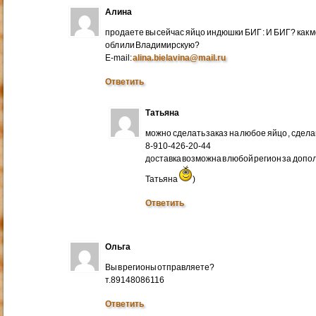
Алина
продаете вы сейчас яйцо индюшки БИГ : И БИГ? как м
обл или Владимирскую?
E-mail:
alina.bielavina@mail.ru
Ответить
Татьяна
можно сделать заказ на любое яйцо , сдел
8-910-426-20-44
доставка возможна в любой регион за доп
Татьяна
)
Ответить
Ольга
Вы в регионы отправляете?
т.89148086116
Ответить