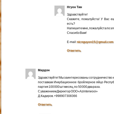
Нгуен Тин
Здравствуйте!
Скажите, пожалуйста! У Вас 
есть?
Напишите мне, пожалуйста по эл
Cпасибо Вам!
E-mail:
nicnguyen15@gmail.com
Ответить
Мардон
Здравствуйте! Мы заинтересованы сотрудничество и
поставкам Инкубационное бройлерное яйцо Респуб
партия 100 000 шт месяц, по 50 000 два раза.
С уважением Директор ООО «Azinterwooi»
Д.Кадиров. +998907308366
Ответить