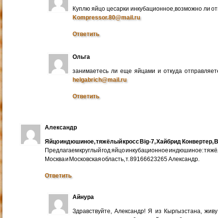
Куплю яйцо цесарки инкубационное,возможно ли от
Kompressor.80@mail.ru
Ответить
Ольга
занимаетесь ли еще яйцами и откуда отправляете
helgabrich@mail.ru
Ответить
Александр
Яйцо индюшиное, тяжёлый кросс Big-7, Хайбрид Конвертер, B
Предлагаем круглый год яйцо инкубационное индюшиное: тяжёлы
Москва и Московская область, т. 89166623265 Александр.
Ответить
Айнура
Здравствуйте, Александр! Я из Кыргызстана, жив