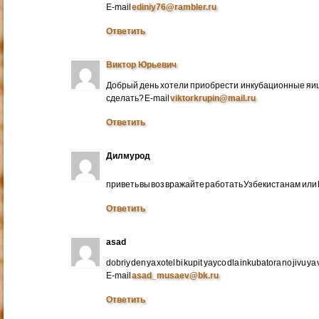
E-mail
ediniy76@rambler.ru
Ответить
Виктор Юрьевич
Добрый день хотели приобрести инкубационные яица
сделать? E-mail
viktorkrupin@mail.ru
Ответить
Дилмурод
приветь вы воз вражайте работать Узбекистанам ил
Ответить
asad
dobriy den ya xotel bi kupit yayco dla inkubatora no jivu ya v 
E-mail
asad_musaev@bk.ru
Ответить