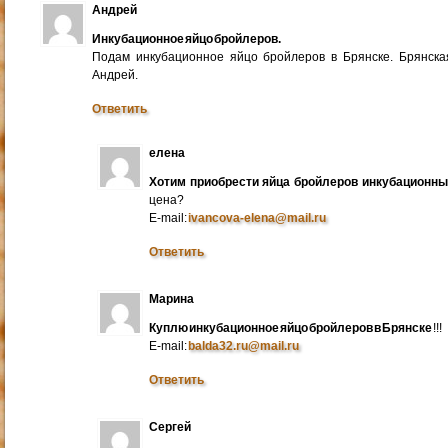
Андрей
Инкубационное яйцо бройлеров.
Подам инкубационное яйцо бройлеров в Брянске. Брянска
Андрей.
Ответить
елена
Хотим приобрести яйца бройлеров инкубационн
цена?
E-mail:
ivancova-elena@mail.ru
Ответить
Марина
Куплю инкубационное яйцо бройлеров в Брянске
!!!
E-mail:
balda32.ru@mail.ru
Ответить
Сергей