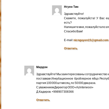
Нгуен Тин
Здравствуйте!
Скажите, пожалуйста! У Вас 
есть?
Напишите мне, пожалуйста по эл
Cпасибо Вам!
E-mail:
nicnguyen15@gmail.com
Ответить
Мардон
Здравствуйте! Мы заинтересованы сотрудничество и
поставкам Инкубационное бройлерное яйцо Респуб
партия 100 000 шт месяц, по 50 000 два раза.
С уважением Директор ООО «Azinterwooi»
Д.Кадиров. +998907308366
Ответить