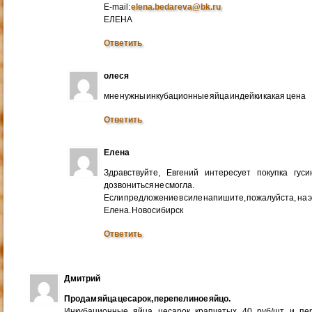
E-mail:
elena.bedareva@bk.ru
ЕЛЕНА
Ответить
олеся
мне нужны инкубационные яйца индейки какая цена
Ответить
Елена
Здравствуйте, Евгений интересует покупка гус
дозвониться не смогла.
Если предложение в силе напишите, пожалуйста, на 
Елена. Новосибирск
Ответить
Дмитрий
Продам яйца цесарок, перепелиное яйцо.
Инкубационные яйца цесарок крапчатых 40 руб/шт и пер