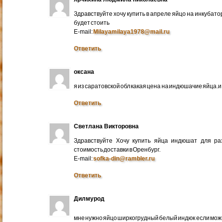
Здравствуйте хочу купить в апреле яйцо на инкубато
будет стоить
E-mail:
Milayamilaya1978@mail.ru
Ответить
оксана
я из саратовской обл какая цена на индюшачие яйца.и к
Ответить
Светлана Викторовна
Здравствуйте Хочу купить яйца индюшат для ра
стоимость доставки в Оренбург.
E-mail:
sofka-din@rambler.ru
Ответить
Дилмурод
мне нужно яйцо ширкогрудный белый индюк если мо