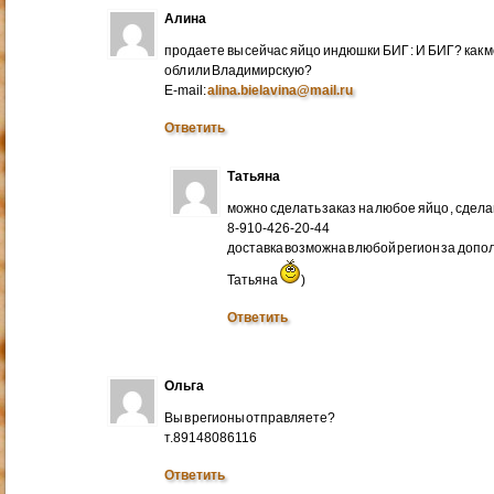
Алина
продаете вы сейчас яйцо индюшки БИГ : И БИГ? как м
обл или Владимирскую?
E-mail:
alina.bielavina@mail.ru
Ответить
Татьяна
можно сделать заказ на любое яйцо , сдел
8-910-426-20-44
доставка возможна в любой регион за доп
Татьяна
)
Ответить
Ольга
Вы в регионы отправляете?
т.89148086116
Ответить