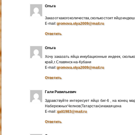
Ольга
Заказ от какого количества, сколько стоит яйцо индю
E-mail:
gromova.olya2009@mail.ru
Ответить
Ольга
Хочу заказать яйца инкубационные индеек, сколько
край, г. Славянск-на-Кубани
E-mail:
gromova.olya2009@mail.ru
Ответить
Гали Равильевич
Здравствуйте интересует яйцо биг-6 , на конец ма
Набережных Челнов (Татарстан) и какая цена
E-mail :
gali1983@mail.ru
Ответить