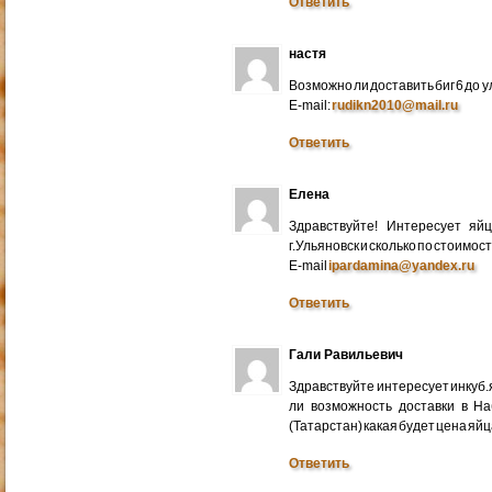
Ответить
настя
Возможно ли доставить биг 6 до у
E-mail:
rudikn2010@mail.ru
Ответить
Елена
Здравствуйте! Интересует яй
г.Ульяновск и сколько по стоимос
E-mail
ipardamina@yandex.ru
Ответить
Гали Равильевич
Здравствуйте интересует инкуб.
ли возможность доставки в Н
(Татарстан) какая будет цена яйц
Ответить