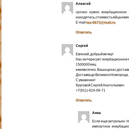
Алексей
срочно нужно инкубационное
находитесь,стоимость яйца и ми
E-mail
taa-6673@mail.ru
Ответить
Сергей
Евгений, добрый вечер!
Нас интересует инкубационное яй
1500000 яиц
ежемесячно. Ваша цена с доставко
Доставка до Великого Новгорода
С уважение!
Круговой Сергей Анатольевич
+7(911)-624-09-71
Ответить
Анна
Если еще актуально- 
импортное инкубацио