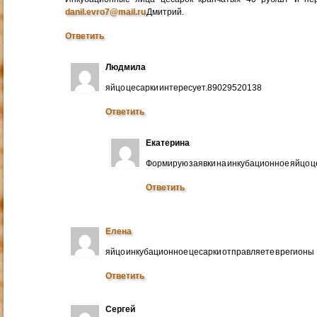
danil.evro7@mail.ru
Дмитрий.
Ответить
Людмила
яйцо цесарки интересует.89029520138
Ответить
Екатерина
Формирую заявки на инкубационное яйцо ц
Ответить
Елена
яйцо инкубационное цесарки отправляете в регионы
Ответить
Сергей