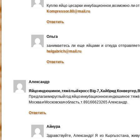
Куплю яйцо цесарки инкубационное,возможно ли от
Kompressor.80@mail.ru
Ответить
Ольга
занимаетесь ли еще яйцами и откуда отправляете
helgabrich@mail.ru
Ответить
Александр
Яйцо индюшиное, тяжёлый кросс Big-7, Хайбрид Конвертер, B
Предлагаем круглый год яйцо инкубационное индюшиное: тяжёлы
Москва и Московская область, т. 89166623265 Александр.
Ответить
Айнура
Здравствуйте, Александр! Я из Кыргызстана, жив