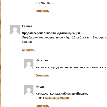
87055709701.
Ответить
Галина
Продам перепелиное яйцо для инкубации.
Инкубационное перепелиное яйцо: 10 руб. за шт. Башкирия
Галина.
Ответить
Наталья
напишите породу ваших перепелов и как с вами связа
Ответить
Ильяс
Как насчет доставки в Киргизию Бишкек.
E-mail:
Sulik833@mail.ru
Ответить