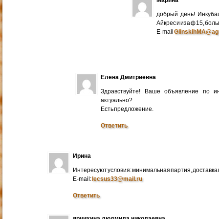
добрый день! Инкуба
Айкрес и иза ф 15, бо
E-mail
GlinskihMA@ag
Елена Дмитриевна
Здравствуйте! Ваше объявление по и
актуально?
Есть предложение.
Ответить
Ирина
Интересуют условия: минимальная партия, доставка в
E-mail:
lecsus33@mail.ru
Ответить
ярчихина людмила николаевна