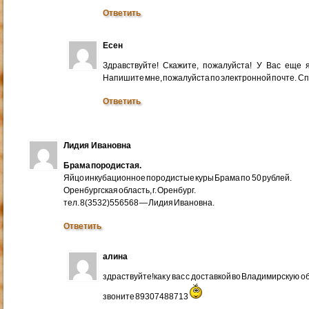
Ответить
Есен
Здравствуйте! Скажите, пожалуйста! У Вас еще
Напишите мне, пожалуйста по электронной почте. Cп
Ответить
Лидия Ивановна
Брама породистая.
Яйцо инкубационное породистые куры Брама по 50 рублей.
Оренбургская область, г. Оренбург.
тел. 8(3532)556568 — Лидия Ивановна.
Ответить
алина
здраствуйте!как у вас с доставкой во Владимирскую 
звоните 89307488713