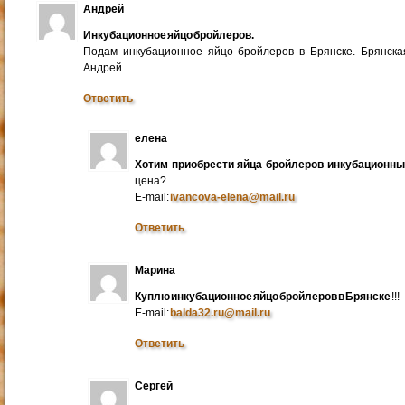
Андрей
Инкубационное яйцо бройлеров.
Подам инкубационное яйцо бройлеров в Брянске. Брянска
Андрей.
Ответить
елена
Хотим приобрести яйца бройлеров инкубационн
цена?
E-mail:
ivancova-elena@mail.ru
Ответить
Марина
Куплю инкубационное яйцо бройлеров в Брянске
!!!
E-mail:
balda32.ru@mail.ru
Ответить
Сергей