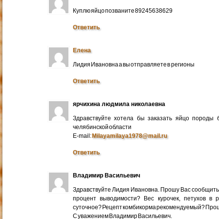
Куплю яйцо позваните 89245638629
Ответить
Елена
Лидия Ивановна а вы отправляете в регионы
Ответить
ярчихина людмила николаевна
Здравствуйте хотела бы заказать яйцо породы 
челябинской области
E-mail:
Milayamilaya1978@mail.ru
Ответить
Владимир Васильевич
Здравствуйте Лидия Ивановна. Прошу Вас сообщить
процент выводимости? Вес курочек, петухов в 
суточное? Рецепт комбикорма рекомендуемый? Про
С уважением Владимир Васильевич.