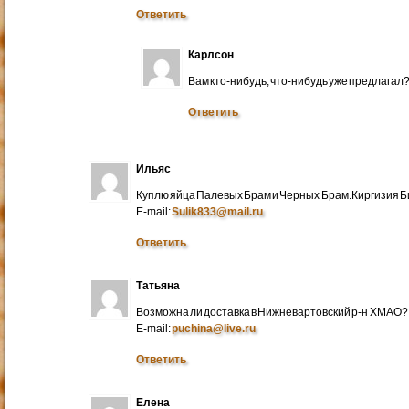
Ответить
Карлсон
Вам кто-нибудь, что-нибудь уже предлагал
Ответить
Ильяс
Куплю яйца Палевых Брам и Черных Брам.Киргизия Би
E-mail:
Sulik833@mail.ru
Ответить
Татьяна
Возможна ли доставка в Нижневартовский р-н ХМАО?
E-mail:
puchina@live.ru
Ответить
Елена