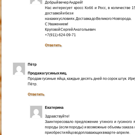
Добрый вечер Андрей!
Нас интересует кросс Кобб и Росс, в количестве 
доставкой и без и
на каких условиях. Доставка до Великого Новгорода.
С Уважением!
Круговой Сергей Анатольевич
+7(911)-624-09-71
Ответить
Пётр
Продажа гусиных яиц.
Продам гусиные яйца, каждые десять дней по сорок штук. Ир
Пётр.
Ответить
Екатерина
Здравствуйте!
Заинтересовало предложение утиного и гусиного я
породы (если породы) и возможные объемы заказа (ми
приобрести яйцо водоплавающих в марте-апреле.