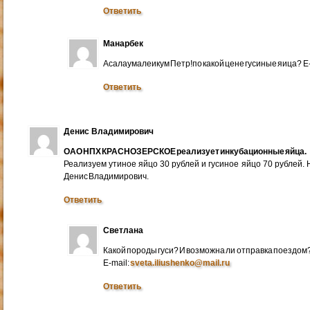
Ответить
Манарбек
Асалаумалеикум Петр!по какой цене гусиные яица? E
Ответить
Денис Владимирович
ОАО НПХ КРАСНОЗЕРСКОЕ реализует инкубационные яйца.
Реализуем утиное яйцо 30 рублей и гусиное яйцо 70 рублей.
Денис Владимирович.
Ответить
Светлана
Какой породы гуси? И возможна ли отправка поездом
E-mail:
sveta.iliushenko@mail.ru
Ответить