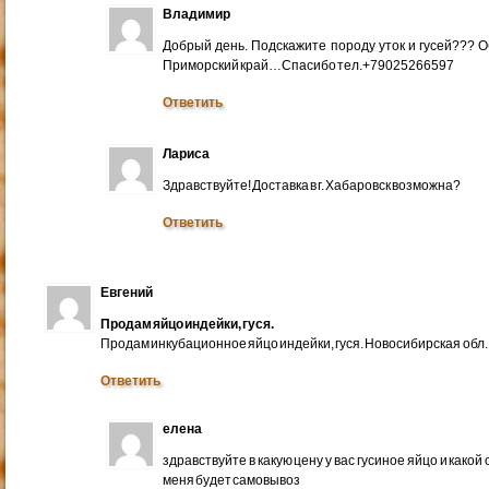
Владимир
Добрый день. Подскажите породу уток и гусей??? 
Приморский край…Спасибо тел.+79025266597
Ответить
Лариса
Здравствуйте! Доставка в г. Хабаровск возможна?
Ответить
Евгений
Продам яйцо индейки, гуся.
Продам инкубационное яйцо индейки, гуся. Новосибирская обл.
Ответить
елена
здравствуйте в какую цену у вас гусиное яйцо и какой
меня будет самовывоз