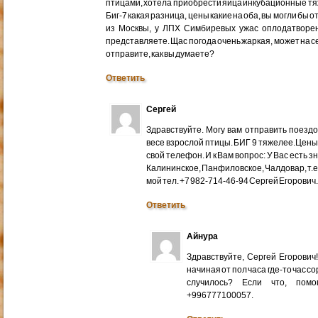
птицами, хотела приобрести яйца инкубационные тяже
Биг-7 какая разница, цены какие на оба, вы могли бы 
из Москвы, у ЛПХ Симбиревых ужас оплодатворен
представляете. Щас погода очень жаркая, может на с
отправите, как вы думаете?
Ответить
Сергей
Здравствуйте. Могу вам отправить поездом
весе взрослой птицы. БИГ 9 тяжелее.Цены
свой телефон. И к Вам вопрос: У Вас есть 
Калининское, Панфиловское, Чалдовар, т.
мой тел. +7 982-714-46-94 Сергей Егорович
Ответить
Айнура
Здравствуйте, Сергей Егорови
начиная от пол часа где-то час со
случилось? Если что, помо
+996777100057.