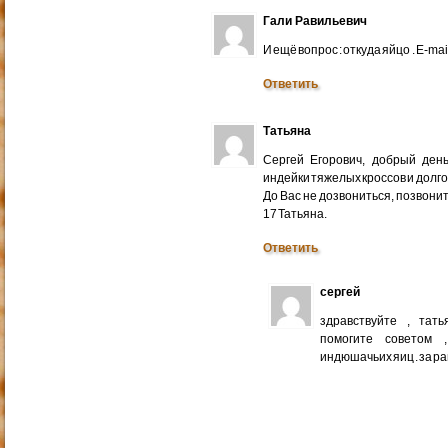
Гали Равильевич
И ещё вопрос : откуда яйцо . E-mail
Ответить
Татьяна
Сергей Егорович, добрый ден
индейки тяжелых кроссов и долго
До Вас не дозвониться, позвонит
17 Татьяна.
Ответить
сергей
здравствуйте , тат
помогите советом 
индюшачьих яиц . за р