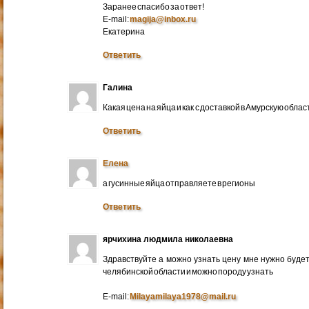
Заранее спасибо за ответ!
E-mail:
magija@inbox.ru
Екатерина
Ответить
Галина
Какая цена на яйца и как с доставкой в Амурскую обл
Ответить
Елена
а гусинные яйца отправляете в регионы
Ответить
ярчихина людмила николаевна
Здравствуйте а можно узнать цену мне нужно будет 
челябинской области и можно породу узнать
E-mail:
Milayamilaya1978@mail.ru