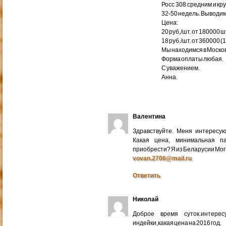
Росс 308 средним и кр
32-50 недель. Выводим
Цена:
20 руб,/шт. от 180000 ш
18 руб./шт. от 360000 (
Мы находимся в Москов
Форма оплаты любая.
С уважением.
Анна.
Валентина
Здравствуйте. Меня интересу
Какая цена, минимальная п
приобрести? Я из Беларусии Мог
vovan.2706@mail.ru
Ответить
Николай
Доброе время суток.интере
индейки,какая цена на 2016 год.