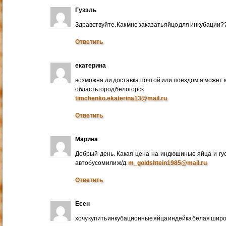
Гузэль
Здравствуйте. Как мне заказать яйцо для инкубации?
Ответить
екатерина
возможна ли доставка почтой или поездом а может 
область город белогорск
timchenko.ekaterina13@mail.ru
Ответить
Марина
Добрый день. Какая цена на индюшиные яйца и гу
автобусом или ж/д.
m_goldshtein1985@mail.ru
Ответить
Есен
хочу купить инкубационные яйца индейка белая широ