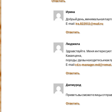
Ответить
Ирина
Добрый день, минимальная парти
E-mail:
ira.822011@mail.ru
Ответить
Людмила
Здравствуйте. Меня интересуют 
Какая цена,
породы, где вы находитесь и как
E-mail
cd.s-manager.md@romat.
Ответить
Дилмурод
Приветь вы сможете яицы отправ
Ответить