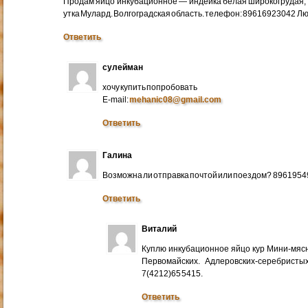
Продам яйцо инкубационное — индейка белая широкогрудая, 
утка Мулард. Волгоградская область. телефон: 89616923042 Л
Ответить
сулейман
хочу купить попробовать
E-mail:
mehanic08@gmail.com
Ответить
Галина
Возможна ли отправка почтой или поездом? 896195
Ответить
Виталий
Куплю инкубационное яйцо кур Мини-мяс
Первомайских. Адлеровских-серебристых
7(4212)65 5415.
Ответить