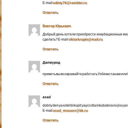
E-mail
ediniy76@rambler.ru
Ответить
Виктор Юрьевич
Добрый день хотели приобрести инкубационные яица
сделать? E-mail
viktorkrupin@mail.ru
Ответить
Дилмурод
приветь вы воз вражайте работать Узбекистанам ил
Ответить
asad
dobriy den ya xotel bi kupit yayco dla inkubatora no jivu ya v 
E-mail
asad_musaev@bk.ru
Ответить