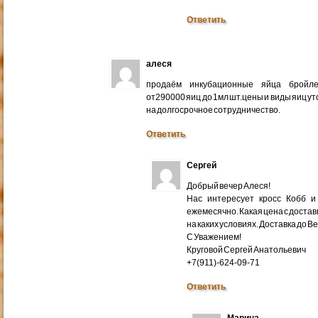
Ответить
алеся
продаём инкубационные яйца бройлер
от290000 яиц до 1мл шт.цены и виды яиц у
на долгосрочное сотрудничество.
Ответить
Сергей
Добрый вечер Алеся!
Нас интересует кросс Кобб и
ежемесячно. Какая цена с доставк
на каких условиях. Доставка до В
С Уважением!
Круговой Сергей Анатольевич
+7(911)-624-09-71
Ответить
Марина