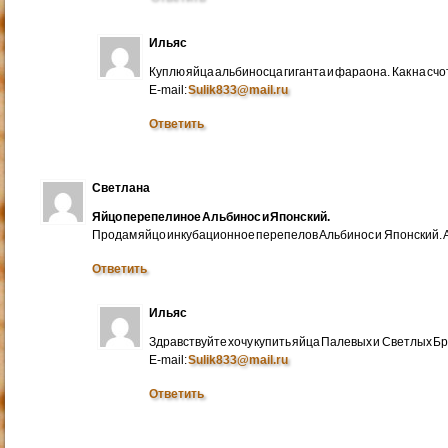
Ильяс
Куплю яйца альбиносца гиганта и фараона. Как на счо
E-mail:
Sulik833@mail.ru
Ответить
Светлана
Яйцо перепелиное Альбинос и Японский.
Продам яйцо инкубационное перепелов Альбинос и Японский. А
Ответить
Ильяс
Здравствуйте хочу купить яйца Палевых и Светлых Бра
E-mail:
Sulik833@mail.ru
Ответить