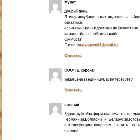
Мурат
Добрый день.
Я ищу инкубационные индюшиные яйцо 
связаться.
если можно цена и доставка до Казакстана .
за ранее большое Вам спасибо
С/у Мурат
E-mail:
munxauzen87@mail.ru
Ответить
ООО"ТД Корона"
какая цена за единицу Вас интересует?
Ответить
евгений
Здраствуйте!на фирма занимается прода
Германиии,Болгарии и Беларусии.готов
интересующим вопросам звонить на т
евгений