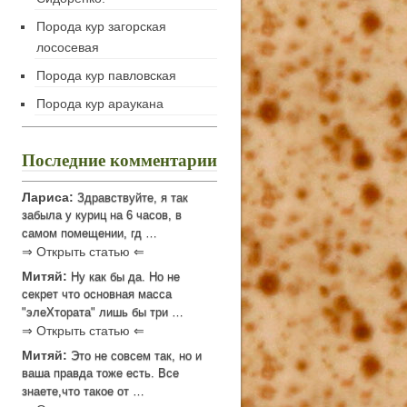
Порода кур загорская
лососевая
Порода кур павловская
Порода кур араукана
Последние комментарии
Лариса:
Здравствуйте, я так
забыла у куриц на 6 часов, в
самом помещении, гд …
⇒ Открыть статью ⇐
Митяй:
Ну как бы да. Но не
секрет что основная масса
"элеХтората" лишь бы три …
⇒ Открыть статью ⇐
Митяй:
Это не совсем так, но и
ваша правда тоже есть. Все
знаете,что такое от …