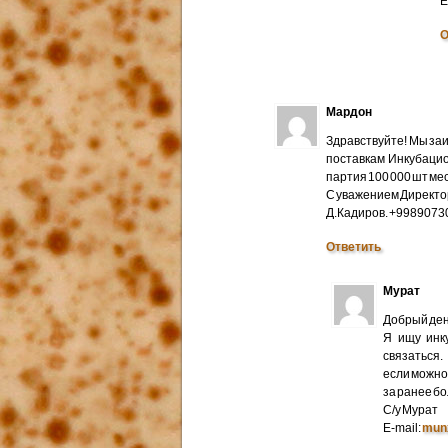
E
О
Мардон
Здравствуйте! Мы за
поставкам Инкубацио
партия 100 000 шт мес
С уважением Директо
Д.Кадиров. +998907
Ответить
Мурат
Добрый ден
Я ищу инк
связаться.
если можно 
за ранее б
С/у Мурат
E-mail:
mun