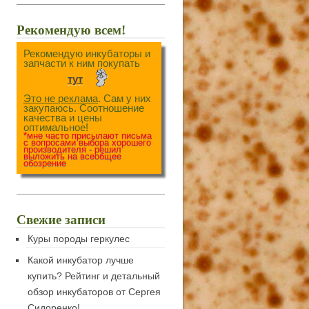
Рекомендую всем!
Рекомендую инкубаторы и
запчасти к ним покупать
тут
Это не реклама
. Сам у них
закупаюсь. Соотношение
качества и цены
оптимальное!
*мне часто присылают письма
с вопросами выбора хорошего
производителя - решил
выложить на всеобщее
обозрение
Свежие записи
Куры породы геркулес
Какой инкубатор лучше
купить? Рейтинг и детальный
обзор инкубаторов от Сергея
Сидоренко!