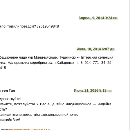
Апрель 9, 2014 3:24 пп
а почтой или поездом? 89619549848
Июнь 18, 2014 6:07 дп
бационное яйцо кур Мини-мясные. Пушкинских-Питерская селекция.
их. Адлеровских-серебристых. г.Хабаровск т. 8 914 771 34 25 .
5415.
гуен Тин
Июнь 21, 2016 5:13 пп
дравствуйте!
кажите, пожалуйста! У Вас еще яйцо инкубационное — индейка
сть?
апишите мне, пожалуйста по электронной почте.
пасибо Вам!