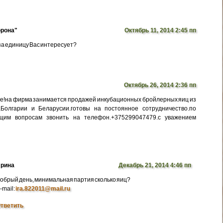
рона"
Октябрь 11, 2014 2:45 пп
 за единицу Вас интересует?
Октябрь 26, 2014 2:36 пп
е!на фирма занимается продажей инкубационных бройлерных яиц из
,Болгарии и Беларусии.готовы на постоянное сотрудничество.по
щим вопросам звонить на телефон.+375299047479.с уважением
рина
Декабрь 21, 2014 4:46 пп
обрый день, минимальная партия сколько яиц?
-mail:
ira.822011@mail.ru
тветить