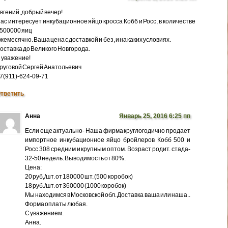
вгений, добрый вечер!
ас интересует инкубационное яйцо кросса Кобб и Росс, в количестве
500000 яиц
жемесячно. Ваша цена с доставкой и без, и на каких условиях.
оставка до Великого Новгорода.
 уважение!
руговой Сергей Анатольевич
7(911)-624-09-71
тветить
Анна
Январь 25, 2016 6:25 пп
Если еще актуально- Наша фирма круглогодично продает
импортное инкубационное яйцо бройлеров Кобб 500 и
Росс 308 средним и крупным оптом. Возраст родит. стада-
32-50 недель. Выводимость от 80%.
Цена:
20 руб,/шт. от 180000 шт. (500 коробок)
18 руб./шт. от 360000 (1000 коробок)
Мы находимся в Московской обл. Доставка ваша или наша..
Форма оплаты любая.
С уважением.
Анна.