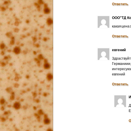
Ответить
ООО"ТД Ко
какая цена
Ответить
евгений
Здраствуйт
Германиии
интересую
евгений
Ответить
И
Д
E
О