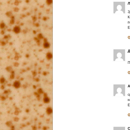
З
К
п
E
О
Д
П
О
А
с
н
E
О
С