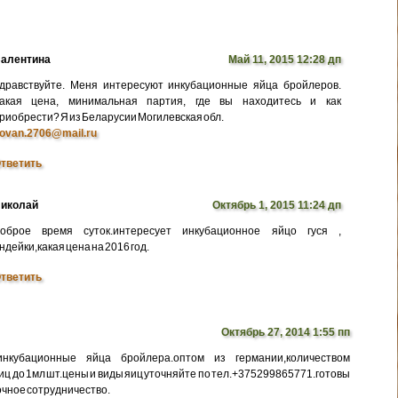
алентина
Май 11, 2015 12:28 дп
дравствуйте. Меня интересуют инкубационные яйца бройлеров.
акая цена, минимальная партия, где вы находитесь и как
риобрести? Я из Беларусии Могилевская обл.
ovan.2706@mail.ru
тветить
иколай
Октябрь 1, 2015 11:24 дп
оброе время суток.интересует инкубационное яйцо гуся ,
ндейки,какая цена на 2016 год.
тветить
Октябрь 27, 2014 1:55 пп
нкубационные яйца бройлера.оптом из германии,количеством
иц до 1мл шт.цены и виды яиц уточняйте по тел.+375299865771.готовы
очное сотрудничество.