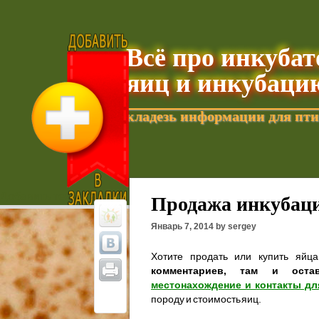
Всё про инкуба
яиц и инкубаци
кладезь информации для пти
Добавить текущую страницу в Избранное
Продажа инкубаци
Январь 7, 2014 by sergey
Хотите продать или купить яйц
комментариев, там и оста
местонахождение и контакты дл
породу и стоимость яиц.