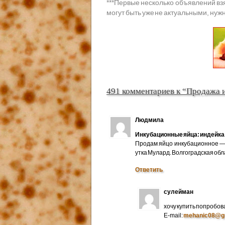
***
Первые несколько объявлений вз
могут быть уже не актуальными, нужн
491 комментариев к “Продажа 
Людмила
Инкубационные яйца: индейка 
Продам яйцо инкубационное — 
утка Мулард. Волгоградская об
Ответить
сулейман
хочу купить попробов
E-mail:
mehanic08@g