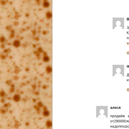
В
З
К
п
v
О
Н
Д
и
О
алеся
продаём и
от290000 я
на долгоср