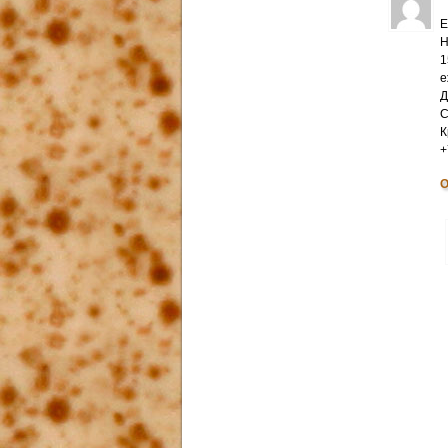
Е
Н
1
е
Д
С
К
+
О