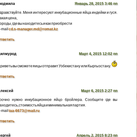
Людмила
Январь 28, 2015 3:46 пп
дравствуйте. Меня интересуют инкубационные яйца индейки и гуся.
акая цена,
ороды, где вы находитесь и как приобрести
-mail
cd.s-manager.md@romat.kz
тветить
илмурод
Март 4, 2015 12:02 пп
риветь вы сможете яицы отправит Узбекистану или Кыргызстану.
тветить
лексей
Март 6, 2015 2:27 пп
рочно нужно инкубационное яйцо бройлера. Сообщите где вы
аходитесь,стоимость яйца и минимальная партия.
-mail
taa-6673@mail.ru
тветить
ергей
Апрель 2, 2015 8:23 пп