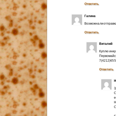
Ответить
Галина
Возможна ли отправк
Ответить
Виталий
Куплю инку
Первомайск
7(4212)65 
Ответить
Н
З
С
е
Н
C