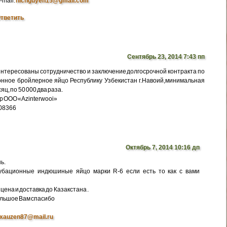
-mail:
nicnguyen15@gmail.com
тветить
Сентябрь 23, 2014 7:43 пп
интересованы сотрудничество и заключение долгосрочной контракта по
нное бройлерное яйцо Республику Узбекистан г.Навоий,минимальная
яц, по 50 000 два раза.
р ООО «Azinterwooi»
308366
Октябрь 7, 2014 10:16 дп
ь.
убационные индюшиные яйцо марки R-6 если есть то как с вами
цена и доставка до Казакстана .
ольшое Вам спасибо
xauzen87@mail.ru