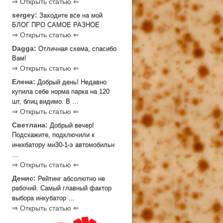
⇒ Открыть статью ⇐
sergey:
Заходите все на мой
БЛОГ ПРО САМОЕ РАЗНОЕ
⇒ Открыть статью ⇐
Dagga:
Отличная схема, спасибо
Вам!
⇒ Открыть статью ⇐
Елена:
Добрый день! Недавно
купила себе норма парка на 120
шт, блиц видимо. В …
⇒ Открыть статью ⇐
Светлана:
Добрый вечер!
Подскажите, подключили к
инккбатору ми30-1-э автомобильн
…
⇒ Открыть статью ⇐
Денис:
Рейтинг абсолютно не
рабочий. Самый главный фактор
выбора инкубатор …
⇒ Открыть статью ⇐