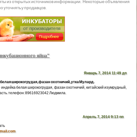
яты из открытых источников информации. Некоторые объявления
о уточнять у продавцов.
инкубационного яйца”
Январь 7, 2014 11:49 дп
белая широкогрудая, фазан охотничий, утка Мулард.
индейка белая широкогрудая, фазан охотничий, китайский изумрудный,
ласть. телефон: 89616923042 Людмила.
Апрель 7, 2014 9:13 пп
ать
mail.com