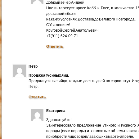
Добрый вечер Андрей!
Нас интересует кросс Кобб и Росс, в количестве 
доставкой и без и
на каких условиях. Доставка до Великого Новгорода.
С Уважением!
Круговой Сергей Анатольевич
+7(911)-624-09-71
Ответить
Пётр
Продажа гусиных яиц.
Продам гусиные яйца, каждые десять дней по сорок штук. Ир
Пётр.
Ответить
Екатерина
Здравствуйте!
Заинтересовало предложение утиного и гусиного я
породы (если породы) и возможные объемы заказа (ми
приобрести яйцо водоплавающих в марте-апреле.