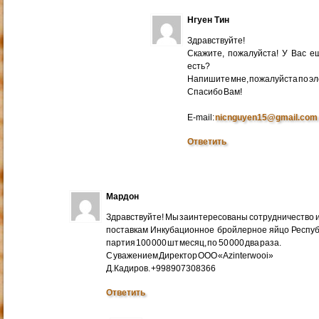
Нгуен Тин
Здравствуйте!
Скажите, пожалуйста! У Вас 
есть?
Напишите мне, пожалуйста по эл
Cпасибо Вам!
E-mail:
nicnguyen15@gmail.com
Ответить
Мардон
Здравствуйте! Мы заинтересованы сотрудничество и
поставкам Инкубационное бройлерное яйцо Респуб
партия 100 000 шт месяц, по 50 000 два раза.
С уважением Директор ООО «Azinterwooi»
Д.Кадиров. +998907308366
Ответить