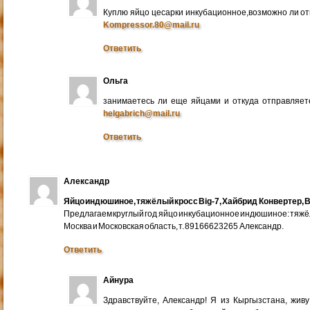
Куплю яйцо цесарки инкубационное,возможно ли от
Kompressor.80@mail.ru
Ответить
Ольга
занимаетесь ли еще яйцами и откуда отправляете
helgabrich@mail.ru
Ответить
Александр
Яйцо индюшиное, тяжёлый кросс Big-7, Хайбрид Конвертер, B
Предлагаем круглый год яйцо инкубационное индюшиное: тяжёлы
Москва и Московская область, т. 89166623265 Александр.
Ответить
Айнура
Здравствуйте, Александр! Я из Кыргызстана, жив