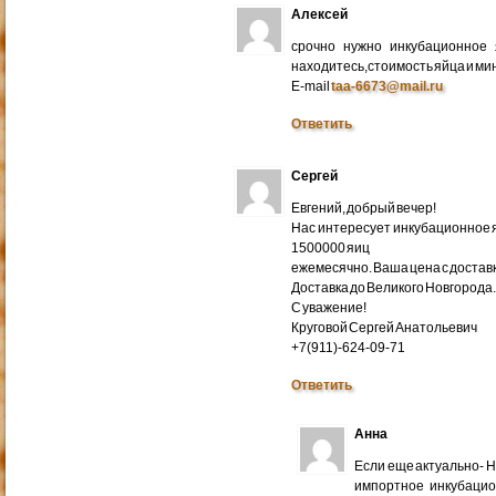
Алексей
срочно нужно инкубационное
находитесь,стоимость яйца и ми
E-mail
taa-6673@mail.ru
Ответить
Сергей
Евгений, добрый вечер!
Нас интересует инкубационное яй
1500000 яиц
ежемесячно. Ваша цена с доставко
Доставка до Великого Новгорода
С уважение!
Круговой Сергей Анатольевич
+7(911)-624-09-71
Ответить
Анна
Если еще актуально- 
импортное инкубацио