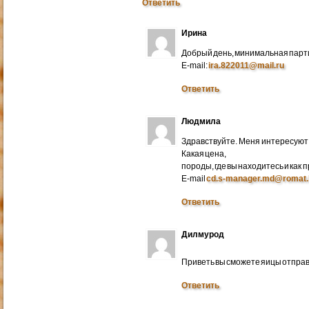
Ответить
Ирина
Добрый день, минимальная парти
E-mail:
ira.822011@mail.ru
Ответить
Людмила
Здравствуйте. Меня интересуют 
Какая цена,
породы, где вы находитесь и как
E-mail
cd.s-manager.md@romat.
Ответить
Дилмурод
Приветь вы сможете яицы отправ
Ответить