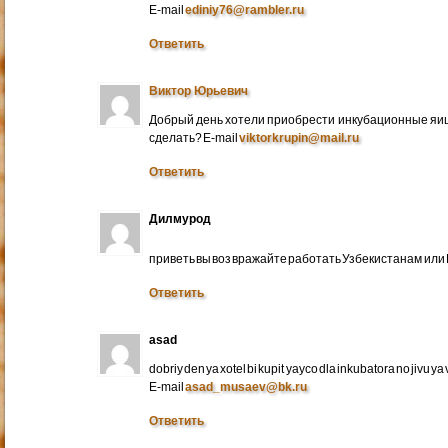
E-mail
ediniy76@rambler.ru
Ответить
Виктор Юрьевич
Добрый день хотели приобрести инкубационные яица
сделать? E-mail
viktorkrupin@mail.ru
Ответить
Дилмурод
приветь вы воз вражайте работать Узбекистанам ил
Ответить
asad
dobriy den ya xotel bi kupit yayco dla inkubatora no jivu ya v 
E-mail
asad_musaev@bk.ru
Ответить