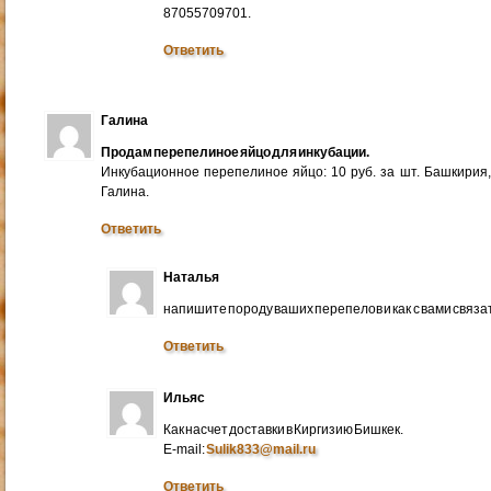
87055709701.
Ответить
Галина
Продам перепелиное яйцо для инкубации.
Инкубационное перепелиное яйцо: 10 руб. за шт. Башкирия
Галина.
Ответить
Наталья
напишите породу ваших перепелов и как с вами связа
Ответить
Ильяс
Как насчет доставки в Киргизию Бишкек.
E-mail:
Sulik833@mail.ru
Ответить