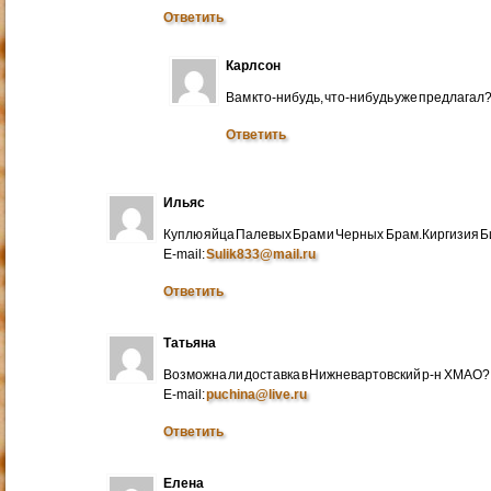
Ответить
Карлсон
Вам кто-нибудь, что-нибудь уже предлагал
Ответить
Ильяс
Куплю яйца Палевых Брам и Черных Брам.Киргизия Би
E-mail:
Sulik833@mail.ru
Ответить
Татьяна
Возможна ли доставка в Нижневартовский р-н ХМАО?
E-mail:
puchina@live.ru
Ответить
Елена