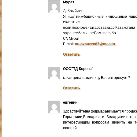
Мурат
Добрый день.
Я ищу инкубационные индюшиные яйцо 
связаться.
если можно цена и доставка до Казакстана .
за ранее большое Вам спасибо
С/у Мурат
E-mail:
munxauzen87@mail.ru
Ответить
ООО"ТД Корона"
какая цена за единицу Вас интересует?
Ответить
евгений
Здраствуйте!на фирма занимается прода
Германиии,Болгарии и Беларусии.готов
интересующим вопросам звонить на т
евгений