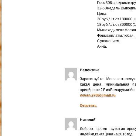
Росс 308 средним и кр
32-50 недель. Выводим
Цена:
20 руб,/шт. от 180000 ш
18 руб./шт. от 360000 (
Мы находимся в Москов
Форма оплаты любая.
С уважением.
Анна.
Валентина
Здравствуйте. Меня интересу
Какая цена, минимальная п
приобрести? Я из Беларусии Мог
vovan.2706@mail.ru
Ответить
Николай
Доброе время суток.интере
индейки,какая цена на 2016 год.