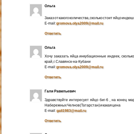
Ольга
Заказ от какого количества, сколько стоит яйцо индю
E-mail:
gromova.olya2009@mail.ru
Ответить
Ольга
Хочу заказать яйца инкубационные индеек, сколько
край, г. Славянск-на-Кубани
E-mail:
gromova.olya2009@mail.ru
Ответить
Гали Равильевич
Здравствуйте интересует яйцо биг-6 , на конец ма
Набережных Челнов (Татарстан) и какая цена
E-mail :
gali1983@mail.ru
Ответить