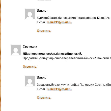
Ильяс
Куплю яйца альбиносца гиганта и фараона. Как на счо
E-mail:
Sulik833@mail.ru
Ответить
Светлана
Яйцо перепелиное Альбинос и Японский.
Продам яйцо инкубационное перепелов Альбинос и Японский. А
Ответить
Ильяс
Здравствуйте хочу купить яйца Палевых и Светлых Бра
E-mail:
Sulik833@mail.ru
Ответить