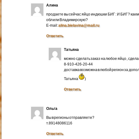
Алина
продаете вы сейчас яйцо индюшки БИГ : И БИГ? как м
обл или Владимирскую?
E-mail:
alina.bielavina@mail.ru
Ответить
Татьяна
можно сделать заказ на любое яйцо , сдел
8-910-426-20-44
доставка возможна в любой регион за доп
Татьяна
)
Ответить
Ольга
Вы в регионы отправляете?
т.89148086116
Ответить