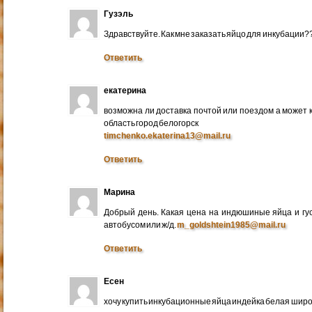
Гузэль
Здравствуйте. Как мне заказать яйцо для инкубации?
Ответить
екатерина
возможна ли доставка почтой или поездом а может 
область город белогорск
timchenko.ekaterina13@mail.ru
Ответить
Марина
Добрый день. Какая цена на индюшиные яйца и гу
автобусом или ж/д.
m_goldshtein1985@mail.ru
Ответить
Есен
хочу купить инкубационные яйца индейка белая широ