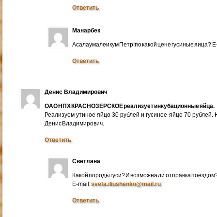
Ответить
Манарбек
Асалаумалеикум Петр!по какой цене гусиные яица? E
Ответить
Денис Владимирович
ОАО НПХ КРАСНОЗЕРСКОЕ реализует инкубационные яйца.
Реализуем утиное яйцо 30 рублей и гусиное яйцо 70 рублей.
Денис Владимирович.
Ответить
Светлана
Какой породы гуси? И возможна ли отправка поездом
E-mail:
sveta.iliushenko@mail.ru
Ответить