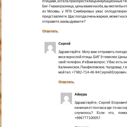
птицами, хотела приобрести яйца инкубационные тяже
Биг-7 какая разница, цены какие на оба, вы могли бы 
из Москвы, у ЛПХ Симбиревых ужас оплодатворен
представляете. Щас погода очень жаркая, может на с
отправите, как вы думаете?
Ответить
Сергей
Здравствуйте. Могу вам отправить поездом
весе взрослой птицы. БИГ 9 тяжелее.Цены
свой телефон. И к Вам вопрос: У Вас есть 
Калининское, Панфиловское, Чалдовар, т.
мой тел. +7 982-714-46-94 Сергей Егорович
Ответить
Айнура
Здравствуйте, Сергей Егорови
начиная от пол часа где-то час со
случилось? Если что, помо
+996777100057.