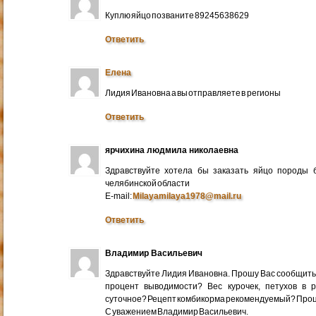
Куплю яйцо позваните 89245638629
Ответить
Елена
Лидия Ивановна а вы отправляете в регионы
Ответить
ярчихина людмила николаевна
Здравствуйте хотела бы заказать яйцо породы 
челябинской области
E-mail:
Milayamilaya1978@mail.ru
Ответить
Владимир Васильевич
Здравствуйте Лидия Ивановна. Прошу Вас сообщить
процент выводимости? Вес курочек, петухов в 
суточное? Рецепт комбикорма рекомендуемый? Про
С уважением Владимир Васильевич.