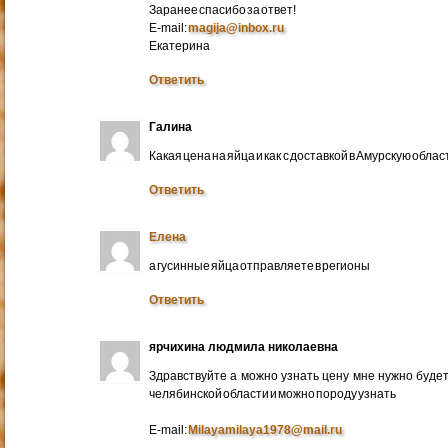
Заранее спасибо за ответ!
E-mail:
magija@inbox.ru
Екатерина
Ответить
Галина
Какая цена на яйца и как с доставкой в Амурскую обл
Ответить
Елена
а гусинные яйца отправляете в регионы
Ответить
ярчихина людмила николаевна
Здравствуйте а можно узнать цену мне нужно будет 
челябинской области и можно породу узнать
E-mail:
Milayamilaya1978@mail.ru