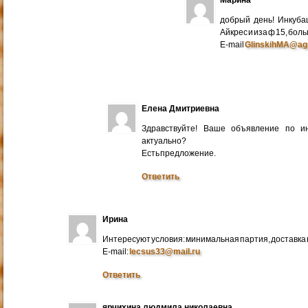
добрый день! Инкуба
Айкрес и иза ф 15, бо
E-mail
GlinskihMA@ag
Елена Дмитриевна
Здравствуйте! Ваше объявление по и
актуально?
Есть предложение.
Ответить
Ирина
Интересуют условия: минимальная партия, доставка в
E-mail:
lecsus33@mail.ru
Ответить
ярчихина людмила николаевна