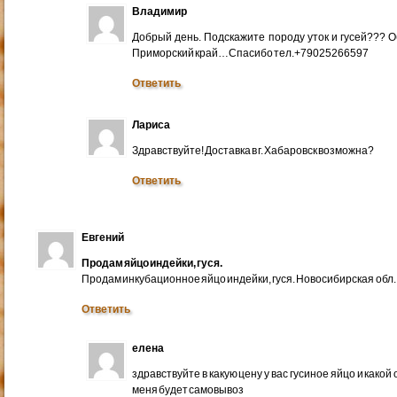
Владимир
Добрый день. Подскажите породу уток и гусей??? 
Приморский край…Спасибо тел.+79025266597
Ответить
Лариса
Здравствуйте! Доставка в г. Хабаровск возможна?
Ответить
Евгений
Продам яйцо индейки, гуся.
Продам инкубационное яйцо индейки, гуся. Новосибирская обл.
Ответить
елена
здравствуйте в какую цену у вас гусиное яйцо и какой
меня будет самовывоз