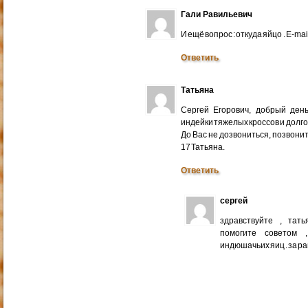
Гали Равильевич
И ещё вопрос : откуда яйцо . E-mail
Ответить
Татьяна
Сергей Егорович, добрый ден
индейки тяжелых кроссов и долго
До Вас не дозвониться, позвонит
17 Татьяна.
Ответить
сергей
здравствуйте , тат
помогите советом 
индюшачьих яиц . за р