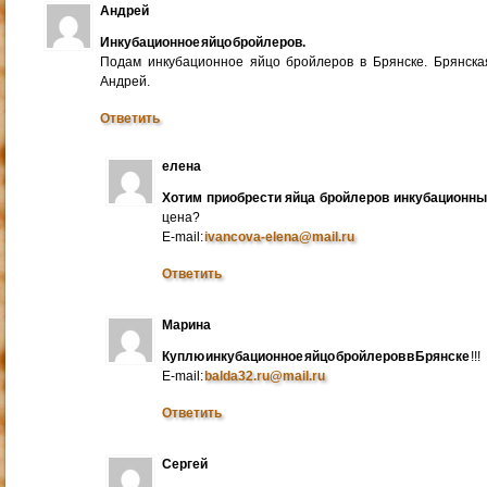
Андрей
Инкубационное яйцо бройлеров.
Подам инкубационное яйцо бройлеров в Брянске. Брянска
Андрей.
Ответить
елена
Хотим приобрести яйца бройлеров инкубационн
цена?
E-mail:
ivancova-elena@mail.ru
Ответить
Марина
Куплю инкубационное яйцо бройлеров в Брянске
!!!
E-mail:
balda32.ru@mail.ru
Ответить
Сергей