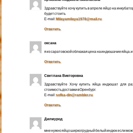
Здравствуйте хочу купить в апреле яйцо на инкубато
будет стоить
E-mail:
Milayamilaya1978@mail.ru
Ответить
оксана
я из саратовской обл какая цена на индюшачие яйца.и к
Ответить
Светлана Викторовна
Здравствуйте Хочу купить яйца индюшат для ра
стоимость доставки в Оренбург.
E-mail:
sofka-din@rambler.ru
Ответить
Дилмурод
мне нужно яйцо ширкогрудный белый индюк если мо