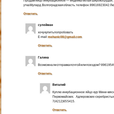
Продам яйцо инкубационное — индейка белая широкогрудая, 
утка Мулард. Волгоградская область. телефон: 89616923042 Л
Ответить
сулейман
хочу купить попробовать
E-mail:
mehanic08@gmail.com
Ответить
Галина
Возможна ли отправка почтой или поездом? 896195
Ответить
Виталий
Куплю инкубационное яйцо кур Мини-мяс
Первомайских. Адлеровских-серебристых
7(4212)65 5415.
Ответить