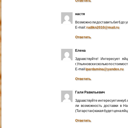
Ответить
настя
Возможно ли доставить биг 6 до у
E-mail:
rudikn2010@mail.ru
Ответить
Елена
Здравствуйте! Интересует яй
г.Ульяновск и сколько по стоимос
E-mail
ipardamina@yandex.ru
Ответить
Гали Равильевич
Здравствуйте интересует инкуб.
ли возможность доставки в Н
(Татарстан) какая будет цена яйц
Ответить