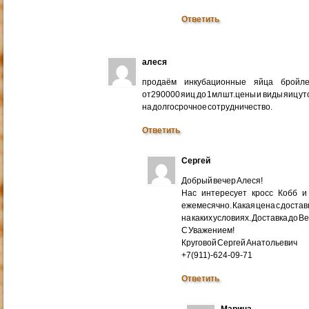
Ответить
алеся
продаём инкубационные яйца бройлер
от290000 яиц до 1мл шт.цены и виды яиц у
на долгосрочное сотрудничество.
Ответить
Сергей
Добрый вечер Алеся!
Нас интересует кросс Кобб и
ежемесячно. Какая цена с доставк
на каких условиях. Доставка до В
С Уважением!
Круговой Сергей Анатольевич
+7(911)-624-09-71
Ответить
Марина