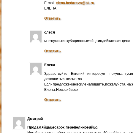
E-mail:
elena.bedareva@bk.ru
ЕЛЕНА
Ответить
олеся
мне нужны инкубационные яйца индейки какая цена
Ответить
Елена
Здравствуйте, Евгений интересует покупка гус
дозвониться не смогла.
Если предложение в силе напишите, пожалуйста, на 
Елена. Новосибирск
Ответить
Дмитрий
Продам яйца цесарок, перепелиное яйцо.
Инкубационные яйца цесарок крапчатых 40 руб/шт и пер