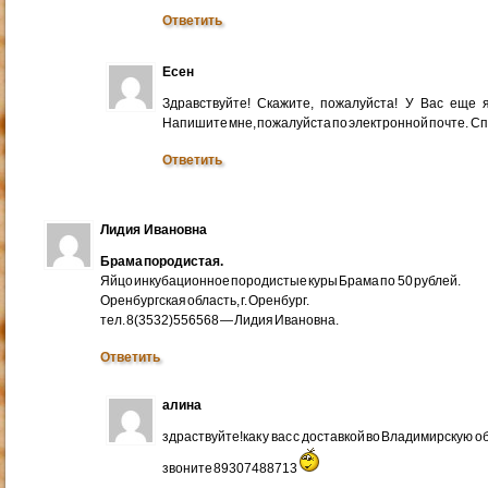
Ответить
Есен
Здравствуйте! Скажите, пожалуйста! У Вас еще
Напишите мне, пожалуйста по электронной почте. Cп
Ответить
Лидия Ивановна
Брама породистая.
Яйцо инкубационное породистые куры Брама по 50 рублей.
Оренбургская область, г. Оренбург.
тел. 8(3532)556568 — Лидия Ивановна.
Ответить
алина
здраствуйте!как у вас с доставкой во Владимирскую 
звоните 89307488713