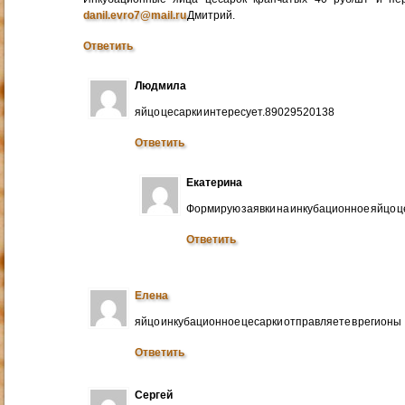
danil.evro7@mail.ru
Дмитрий.
Ответить
Людмила
яйцо цесарки интересует.89029520138
Ответить
Екатерина
Формирую заявки на инкубационное яйцо ц
Ответить
Елена
яйцо инкубационное цесарки отправляете в регионы
Ответить
Сергей