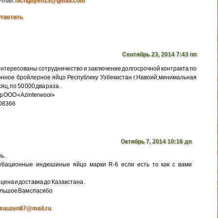
-mail:
nicnguyen15@gmail.com
тветить
Сентябрь 23, 2014 7:43 пп
интересованы сотрудничество и заключение долгосрочной контракта по
нное бройлерное яйцо Республику Узбекистан г.Навоий,минимальная
яц, по 50 000 два раза.
р ООО «Azinterwooi»
308366
Октябрь 7, 2014 10:16 дп
ь.
убационные индюшиные яйцо марки R-6 если есть то как с вами
цена и доставка до Казакстана .
ольшое Вам спасибо
xauzen87@mail.ru