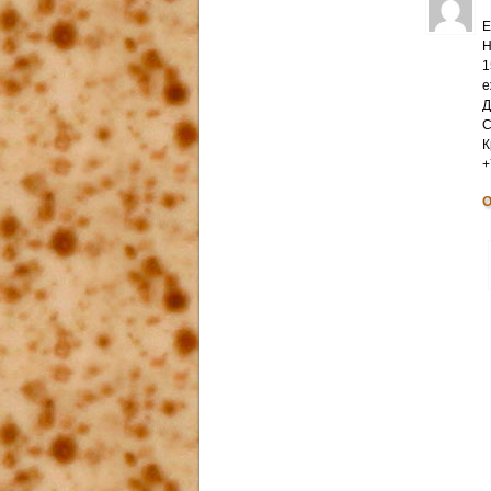
Е
Н
1
е
Д
С
К
+
О