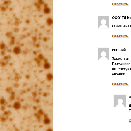
Ответить
ООО"ТД Ко
какая цена
Ответить
евгений
Здраствуйт
Германиии
интересую
евгений
Ответить
И
Д
E
О