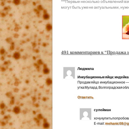
***
Первые несколько объявлений вз
могут быть уже не актуальными, нужн
491 комментариев к “Продажа 
Людмила
Инкубационные яйца: индейка 
Продам яйцо инкубационное — 
утка Мулард. Волгоградская об
Ответить
сулейман
хочу купить попробов
E-mail:
mehanic08@g