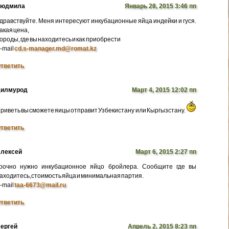
Людмила
Январь 28, 2015 3:46 пп
дравствуйте. Меня интересуют инкубационные яйца индейки и гуся.
акая цена,
ороды, где вы находитесь и как приобрести
-mail
cd.s-manager.md@romat.kz
тветить
илмурод
Март 4, 2015 12:02 пп
риветь вы сможете яицы отправит Узбекистану или Кыргызстану.
тветить
лексей
Март 6, 2015 2:27 пп
рочно нужно инкубационное яйцо бройлера. Сообщите где вы
аходитесь,стоимость яйца и минимальная партия.
-mail
taa-6673@mail.ru
тветить
ергей
Апрель 2, 2015 8:23 пп