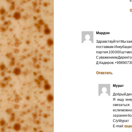
E
О
Мардон
Здравствуйте! Мы за
поставкам Инкубацио
партия 100 000 шт мес
С уважением Директо
Д.Кадиров. +998907
Ответить
Мурат
Добрый ден
Я ищу инк
связаться.
если можно 
за ранее б
С/у Мурат
E-mail:
mun