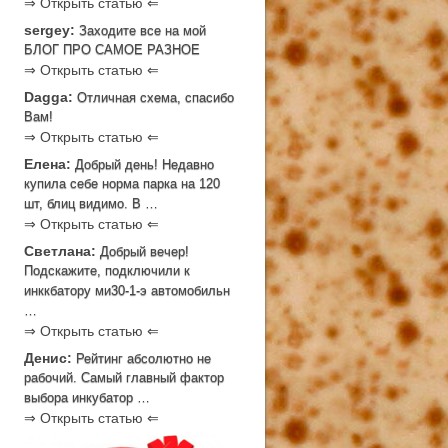
⇒ Открыть статью ⇐
sergey:
Заходите все на мой
БЛОГ ПРО САМОЕ РАЗНОЕ
⇒ Открыть статью ⇐
Dagga:
Отличная схема, спасибо
Вам!
⇒ Открыть статью ⇐
Елена:
Добрый день! Недавно
купила себе норма парка на 120
шт, блиц видимо. В …
⇒ Открыть статью ⇐
Светлана:
Добрый вечер!
Подскажите, подключили к
инккбатору ми30-1-э автомобильн
…
⇒ Открыть статью ⇐
Денис:
Рейтинг абсолютно не
рабочий. Самый главный фактор
выбора инкубатор …
⇒ Открыть статью ⇐