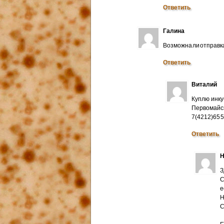
Ответить
Галина
Возможна ли отправк
Ответить
Виталий
Куплю инку
Первомайск
7(4212)65 
Ответить
Н
З
С
е
Н
C