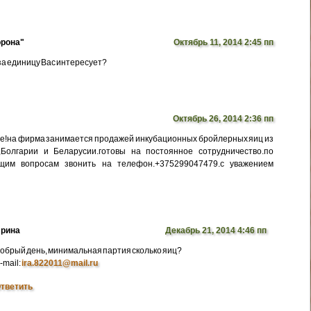
рона"
Октябрь 11, 2014 2:45 пп
 за единицу Вас интересует?
Октябрь 26, 2014 2:36 пп
е!на фирма занимается продажей инкубационных бройлерных яиц из
,Болгарии и Беларусии.готовы на постоянное сотрудничество.по
щим вопросам звонить на телефон.+375299047479.с уважением
рина
Декабрь 21, 2014 4:46 пп
обрый день, минимальная партия сколько яиц?
-mail:
ira.822011@mail.ru
тветить