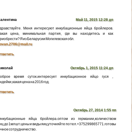
алентина
Май 11, 2015 12:28 дп
дравствуйте. Меня интересуют инкубационные яйца бройлеров.
акая цена, минимальная партия, где вы находитесь и как
риобрести? Я из Беларусии Могилевская обл.
ovan.2706@mail.ru
тветить
иколай
Октябрь 1, 2015 11:24 дп
оброе время суток.интересует инкубационное яйцо гуся ,
ндейки,какая цена на 2016 год.
тветить
Октябрь 27, 2014 1:55 пп
нкубационные яйца бройлера.оптом из германии,количеством
иц до 1мл шт.цены и виды яиц уточняйте по тел.+375299865771.готовы
очное сотрудничество.