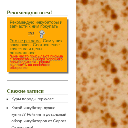
Рекомендую всем!
Рекомендую инкубаторы и
запчасти к ним покупать
тут
Это не реклама
. Сам у них
закупаюсь. Соотношение
качества и цены
оптимальное!
*мне часто присылают письма
с вопросами выбора хорошего
производителя - решил
выложить на всеобщее
обозрение
Свежие записи
Куры породы геркулес
Какой инкубатор лучше
купить? Рейтинг и детальный
обзор инкубаторов от Сергея
Сидоренко!