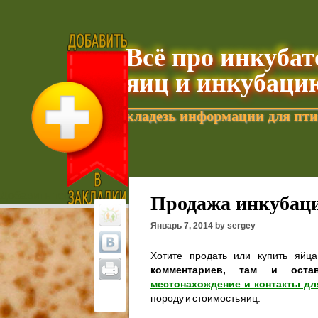
Всё про инкуба
яиц и инкубаци
кладезь информации для пти
Добавить текущую страницу в Избранное
Продажа инкубаци
Январь 7, 2014 by sergey
Хотите продать или купить яйц
комментариев, там и оста
местонахождение и контакты дл
породу и стоимость яиц.