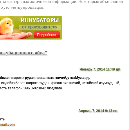
яты из открытых источников информации. Некоторые объявления
о уточнять у продавцов.
инкубационного яйца”
Январь 7, 2014 11:49 дп
белая широкогрудая, фазан охотничий, утка Мулард.
индейка белая широкогрудая, фазан охотничий, китайский изумрудный,
ласть. телефон: 89616923042 Людмила.
Апрель 7, 2014 9:13 пп
ать
mail.com