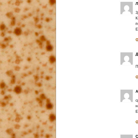
З
К
п
E
О
Д
П
О
А
с
н
E
О
С