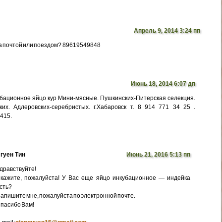
Апрель 9, 2014 3:24 пп
а почтой или поездом? 89619549848
Июнь 18, 2014 6:07 дп
бационное яйцо кур Мини-мясные. Пушкинских-Питерская селекция.
их. Адлеровских-серебристых. г.Хабаровск т. 8 914 771 34 25 .
5415.
гуен Тин
Июнь 21, 2016 5:13 пп
дравствуйте!
кажите, пожалуйста! У Вас еще яйцо инкубационное — индейка
сть?
апишите мне, пожалуйста по электронной почте.
пасибо Вам!