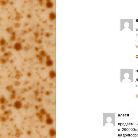
В
З
К
п
v
О
Н
Д
и
О
алеся
продаём и
от290000 я
на долгоср