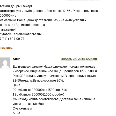
вгений, добрый вечер!
ас интересует инкубационное яйцо кросса Кобб и Росс, в количестве
500000 яиц
жемесячно. Ваша цена с доставкой и без, и на каких условиях.
оставка до Великого Новгорода.
 уважение!
руговой Сергей Анатольевич
7(911)-624-09-71
тветить
Анна
Январь 25, 2016 6:25 пп
Если еще актуально- Наша фирма круглогодично продает
импортное инкубационное яйцо бройлеров Кобб 500 и
Росс 308 средним и крупным оптом. Возраст родит. стада-
32-50 недель. Выводимость от 80%.
Цена:
20 руб,/шт. от 180000 шт. (500 коробок)
18 руб./шт. от 360000 (1000 коробок)
Мы находимся в Московской обл. Доставка ваша или наша..
Форма оплаты любая.
С уважением.
Анна.