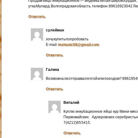
Продам яйцо инкубационное — индейка белая широкогрудая, 
утка Мулард. Волгоградская область. телефон: 89616923042 Л
Ответить
сулейман
хочу купить попробовать
E-mail:
mehanic08@gmail.com
Ответить
Галина
Возможна ли отправка почтой или поездом? 896195
Ответить
Виталий
Куплю инкубационное яйцо кур Мини-мяс
Первомайских. Адлеровских-серебристых
7(4212)65 5415.
Ответить