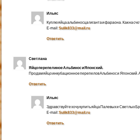
Ильяс
Куплю яйца альбиносца гиганта и фараона. Как на счо
E-mail:
Sulik833@mail.ru
Ответить
Светлана
Яйцо перепелиное Альбинос и Японский.
Продам яйцо инкубационное перепелов Альбинос и Японский. А
Ответить
Ильяс
Здравствуйте хочу купить яйца Палевых и Светлых Бра
E-mail:
Sulik833@mail.ru
Ответить