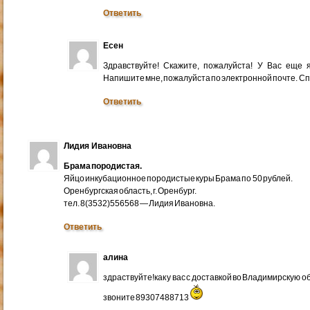
Ответить
Есен
Здравствуйте! Скажите, пожалуйста! У Вас еще
Напишите мне, пожалуйста по электронной почте. Cп
Ответить
Лидия Ивановна
Брама породистая.
Яйцо инкубационное породистые куры Брама по 50 рублей.
Оренбургская область, г. Оренбург.
тел. 8(3532)556568 — Лидия Ивановна.
Ответить
алина
здраствуйте!как у вас с доставкой во Владимирскую 
звоните 89307488713