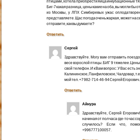
птицами, хотела приобрести яйца инкубационные тяже
Биг-7 какая разница, цены какие на оба, вы могли бы 
из Москвы, у ЛПХ Симбиревых ужас оплодатворен
представляете. Щас погода очень жаркая, может на с
отправите, как вы думаете?
Ответить
Сергей
Здравствуйте. Могу вам отправить поездом
весе взрослой птицы. БИГ 9 тяжелее.Цены
свой телефон. И к Вам вопрос: У Вас есть 
Калининское, Панфиловское, Чалдовар, т.
мой тел. +7 982-714-46-94 Сергей Егорович
Ответить
Айнура
Здравствуйте, Сергей Егорови
начиная от пол часа где-то час со
случилось? Если что, помо
+996777100057.