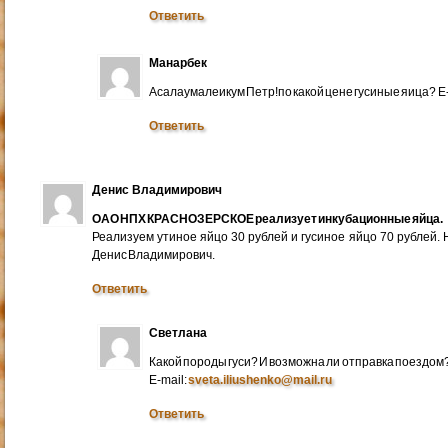
Ответить
Манарбек
Асалаумалеикум Петр!по какой цене гусиные яица? E
Ответить
Денис Владимирович
ОАО НПХ КРАСНОЗЕРСКОЕ реализует инкубационные яйца.
Реализуем утиное яйцо 30 рублей и гусиное яйцо 70 рублей.
Денис Владимирович.
Ответить
Светлана
Какой породы гуси? И возможна ли отправка поездом
E-mail:
sveta.iliushenko@mail.ru
Ответить