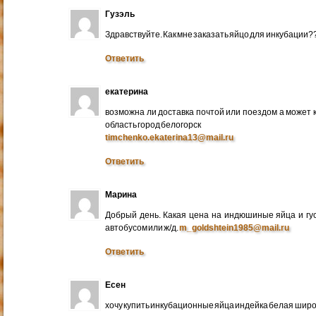
Гузэль
Здравствуйте. Как мне заказать яйцо для инкубации?
Ответить
екатерина
возможна ли доставка почтой или поездом а может 
область город белогорск
timchenko.ekaterina13@mail.ru
Ответить
Марина
Добрый день. Какая цена на индюшиные яйца и гу
автобусом или ж/д.
m_goldshtein1985@mail.ru
Ответить
Есен
хочу купить инкубационные яйца индейка белая широ