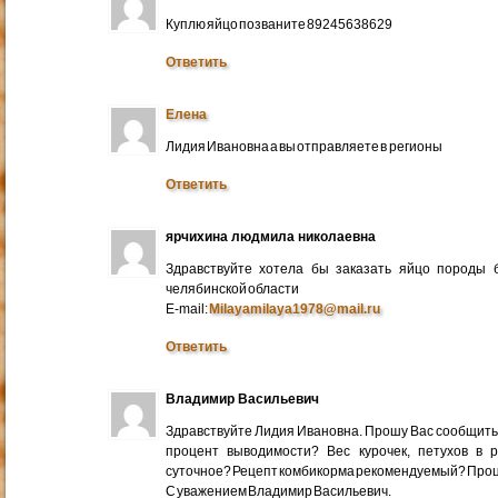
Куплю яйцо позваните 89245638629
Ответить
Елена
Лидия Ивановна а вы отправляете в регионы
Ответить
ярчихина людмила николаевна
Здравствуйте хотела бы заказать яйцо породы 
челябинской области
E-mail:
Milayamilaya1978@mail.ru
Ответить
Владимир Васильевич
Здравствуйте Лидия Ивановна. Прошу Вас сообщить
процент выводимости? Вес курочек, петухов в 
суточное? Рецепт комбикорма рекомендуемый? Про
С уважением Владимир Васильевич.