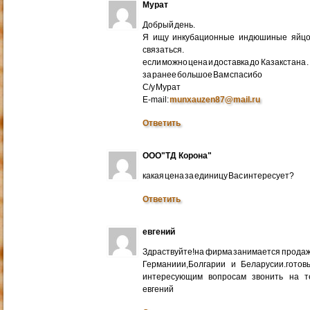
Мурат
Добрый день.
Я ищу инкубационные индюшиные яйцо 
связаться.
если можно цена и доставка до Казакстана .
за ранее большое Вам спасибо
С/у Мурат
E-mail:
munxauzen87@mail.ru
Ответить
ООО"ТД Корона"
какая цена за единицу Вас интересует?
Ответить
евгений
Здраствуйте!на фирма занимается прода
Германиии,Болгарии и Беларусии.готов
интересующим вопросам звонить на т
евгений