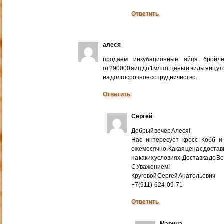
Ответить
алеся
продаём инкубационные яйца бройлер
от290000 яиц до 1мл шт.цены и виды яиц у
на долгосрочное сотрудничество.
Ответить
Сергей
Добрый вечер Алеся!
Нас интересует кросс Кобб и
ежемесячно. Какая цена с доставк
на каких условиях. Доставка до В
С Уважением!
Круговой Сергей Анатольевич
+7(911)-624-09-71
Ответить
Марина