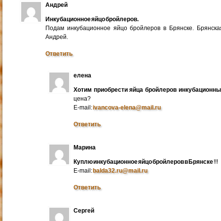
Андрей
Инкубационное яйцо бройлеров.
Подам инкубационное яйцо бройлеров в Брянске. Брянска
Андрей.
Ответить
елена
Хотим приобрести яйца бройлеров инкубационн
цена?
E-mail:
ivancova-elena@mail.ru
Ответить
Марина
Куплю инкубационное яйцо бройлеров в Брянске
!!!
E-mail:
balda32.ru@mail.ru
Ответить
Сергей