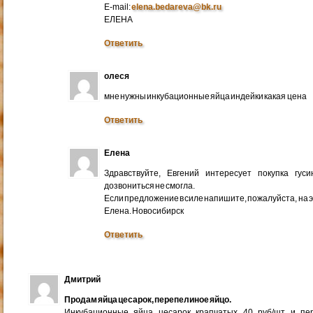
E-mail:
elena.bedareva@bk.ru
ЕЛЕНА
Ответить
олеся
мне нужны инкубационные яйца индейки какая цена
Ответить
Елена
Здравствуйте, Евгений интересует покупка гус
дозвониться не смогла.
Если предложение в силе напишите, пожалуйста, на 
Елена. Новосибирск
Ответить
Дмитрий
Продам яйца цесарок, перепелиное яйцо.
Инкубационные яйца цесарок крапчатых 40 руб/шт и пер