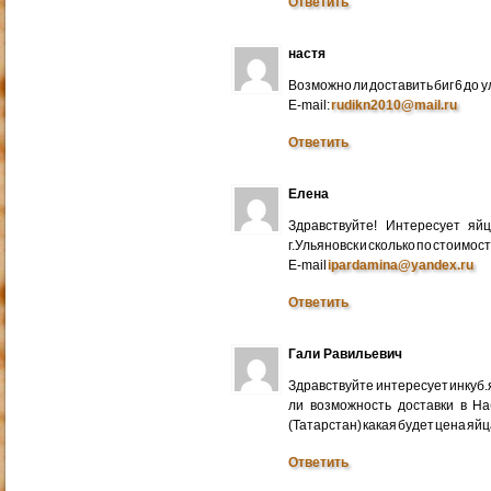
Ответить
настя
Возможно ли доставить биг 6 до у
E-mail:
rudikn2010@mail.ru
Ответить
Елена
Здравствуйте! Интересует яй
г.Ульяновск и сколько по стоимос
E-mail
ipardamina@yandex.ru
Ответить
Гали Равильевич
Здравствуйте интересует инкуб.
ли возможность доставки в Н
(Татарстан) какая будет цена яйц
Ответить