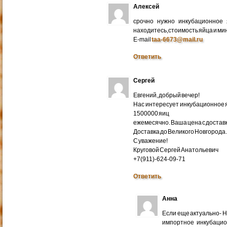
Алексей
срочно нужно инкубационное
находитесь,стоимость яйца и ми
E-mail
taa-6673@mail.ru
Ответить
Сергей
Евгений, добрый вечер!
Нас интересует инкубационное яй
1500000 яиц
ежемесячно. Ваша цена с доставко
Доставка до Великого Новгорода
С уважение!
Круговой Сергей Анатольевич
+7(911)-624-09-71
Ответить
Анна
Если еще актуально- 
импортное инкубацио