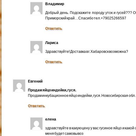
Владимир
Добрый день. Подскажите породу уток и гусей??? 
Приморский край…Спасибо тел.+79025266597
Ответить
Лариса
Здравствуйте! Доставка в г. Хабаровск возможна?
Ответить
Евгений
Продам яйцо индейки, гуся.
Продам инкубационное яйцо индейки, гуся. Новосибирская обл.
Ответить
елена
здравствуйте в какую цену у вас гусиное яйцо и какой
меня будет самовывоз