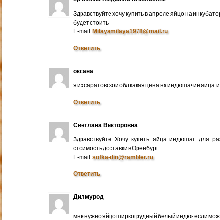
Здравствуйте хочу купить в апреле яйцо на инкубато
будет стоить
E-mail:
Milayamilaya1978@mail.ru
Ответить
оксана
я из саратовской обл какая цена на индюшачие яйца.и к
Ответить
Светлана Викторовна
Здравствуйте Хочу купить яйца индюшат для ра
стоимость доставки в Оренбург.
E-mail:
sofka-din@rambler.ru
Ответить
Дилмурод
мне нужно яйцо ширкогрудный белый индюк если мо