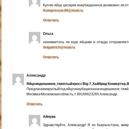
Куплю яйцо цесарки инкубационное,возможно ли от
Kompressor.80@mail.ru
Ответить
Ольга
занимаетесь ли еще яйцами и откуда отправляете
helgabrich@mail.ru
Ответить
Александр
Яйцо индюшиное, тяжёлый кросс Big-7, Хайбрид Конвертер, B
Предлагаем круглый год яйцо инкубационное индюшиное: тяжёлы
Москва и Московская область, т. 89166623265 Александр.
Ответить
Айнура
Здравствуйте, Александр! Я из Кыргызстана, жив