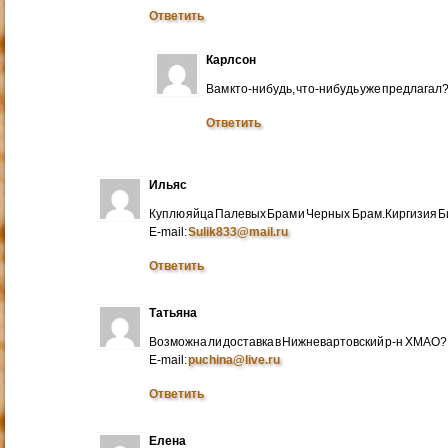
Ответить
Карлсон
Вам кто-нибудь, что-нибудь уже предлагал
Ответить
Ильяс
Куплю яйца Палевых Брам и Черных Брам.Киргизия Би
E-mail:
Sulik833@mail.ru
Ответить
Татьяна
Возможна ли доставка в Нижневартовский р-н ХМАО?
E-mail:
puchina@live.ru
Ответить
Елена