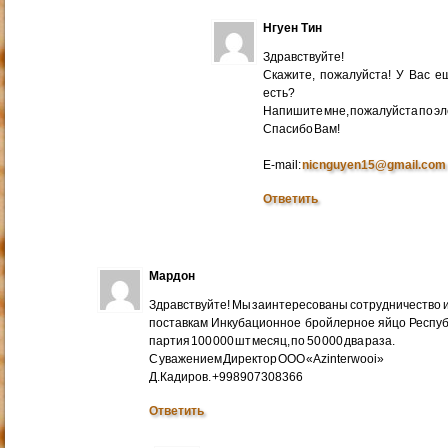
Нгуен Тин
Здравствуйте!
Скажите, пожалуйста! У Вас 
есть?
Напишите мне, пожалуйста по эл
Cпасибо Вам!
E-mail:
nicnguyen15@gmail.com
Ответить
Мардон
Здравствуйте! Мы заинтересованы сотрудничество и
поставкам Инкубационное бройлерное яйцо Респуб
партия 100 000 шт месяц, по 50 000 два раза.
С уважением Директор ООО «Azinterwooi»
Д.Кадиров. +998907308366
Ответить