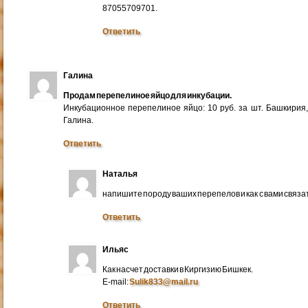
87055709701.
Ответить
Галина
Продам перепелиное яйцо для инкубации.
Инкубационное перепелиное яйцо: 10 руб. за шт. Башкирия
Галина.
Ответить
Наталья
напишите породу ваших перепелов и как с вами связа
Ответить
Ильяс
Как насчет доставки в Киргизию Бишкек.
E-mail:
Sulik833@mail.ru
Ответить