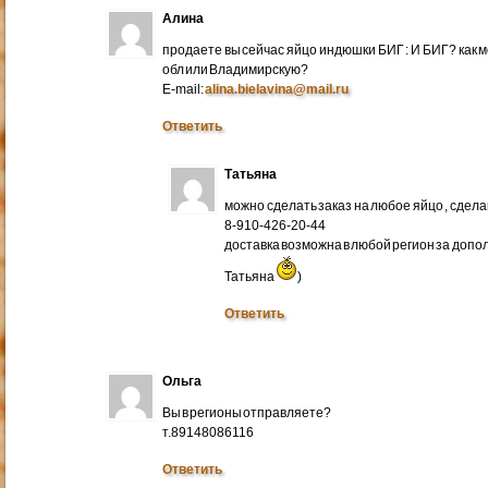
Алина
продаете вы сейчас яйцо индюшки БИГ : И БИГ? как м
обл или Владимирскую?
E-mail:
alina.bielavina@mail.ru
Ответить
Татьяна
можно сделать заказ на любое яйцо , сдел
8-910-426-20-44
доставка возможна в любой регион за доп
Татьяна
)
Ответить
Ольга
Вы в регионы отправляете?
т.89148086116
Ответить