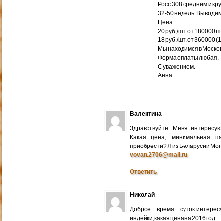
Росс 308 средним и кр
32-50 недель. Выводим
Цена:
20 руб,/шт. от 180000 ш
18 руб./шт. от 360000 (
Мы находимся в Москов
Форма оплаты любая.
С уважением.
Анна.
Валентина
Здравствуйте. Меня интересу
Какая цена, минимальная п
приобрести? Я из Беларусии Мог
vovan.2706@mail.ru
Ответить
Николай
Доброе время суток.интере
индейки,какая цена на 2016 год.