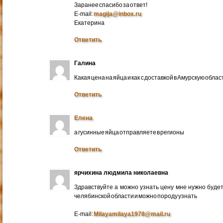
Заранее спасибо за ответ!
E-mail:
magija@inbox.ru
Екатерина
Ответить
Галина
Какая цена на яйца и как с доставкой в Амурскую обл
Ответить
Елена
а гусинные яйца отправляете в регионы
Ответить
ярчихина людмила николаевна
Здравствуйте а можно узнать цену мне нужно будет 
челябинской области и можно породу узнать
E-mail:
Milayamilaya1978@mail.ru