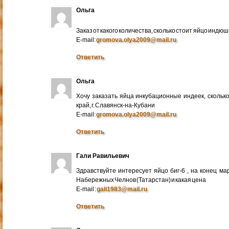
Ольга
Заказ от какого количества, сколько стоит яйцо индю
E-mail:
gromova.olya2009@mail.ru
Ответить
Ольга
Хочу заказать яйца инкубационные индеек, сколько
край, г. Славянск-на-Кубани
E-mail:
gromova.olya2009@mail.ru
Ответить
Гали Равильевич
Здравствуйте интересует яйцо биг-6 , на конец ма
Набережных Челнов (Татарстан) и какая цена
E-mail :
gali1983@mail.ru
Ответить