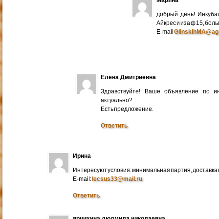
добрый день! Инкуба
Айкрес и иза ф 15, бо
E-mail
GlinskihMA@ag
Елена Дмитриевна
Здравствуйте! Ваше объявление по и
актуально?
Есть предложение.
Ответить
Ирина
Интересуют условия: минимальная партия, доставка в
E-mail:
lecsus33@mail.ru
Ответить
ярчихина людмила николаевна