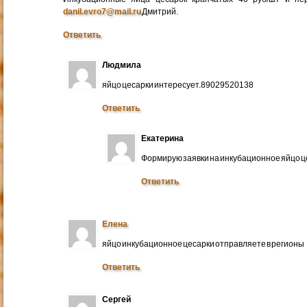
danil.evro7@mail.ru
Дмитрий.
Ответить
Людмила
яйцо цесарки интересует.89029520138
Ответить
Екатерина
Формирую заявки на инкубационное яйцо ц
Ответить
Елена
яйцо инкубационное цесарки отправляете в регионы
Ответить
Сергей