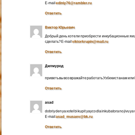
E-mail
ediniy76@rambler.ru
Ответить
Виктор Юрьевич
Добрый день хотели приобрести инкубационные яица
сделать? E-mail
viktorkrupin@mail.ru
Ответить
Дилмурод
приветь вы воз вражайте работать Узбекистанам ил
Ответить
asad
dobriy den ya xotel bi kupit yayco dla inkubatora no jivu ya v 
E-mail
asad_musaev@bk.ru
Ответить