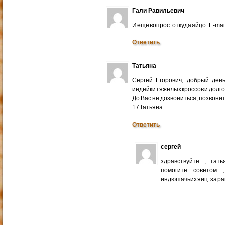
Гали Равильевич
И ещё вопрос : откуда яйцо . E-mail
Ответить
Татьяна
Сергей Егорович, добрый ден
индейки тяжелых кроссов и долго
До Вас не дозвониться, позвонит
17 Татьяна.
Ответить
сергей
здравствуйте , тат
помогите советом 
индюшачьих яиц . за р