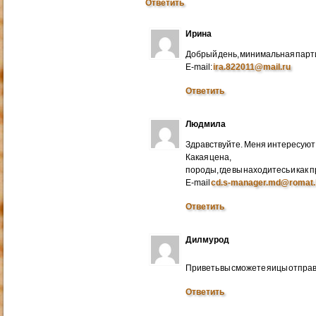
Ответить
Ирина
Добрый день, минимальная парти
E-mail:
ira.822011@mail.ru
Ответить
Людмила
Здравствуйте. Меня интересуют 
Какая цена,
породы, где вы находитесь и как
E-mail
cd.s-manager.md@romat.
Ответить
Дилмурод
Приветь вы сможете яицы отправ
Ответить