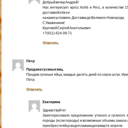
Добрый вечер Андрей!
Нас интересует кросс Кобб и Росс, в количестве 
доставкой и без и
на каких условиях. Доставка до Великого Новгорода.
С Уважением!
Круговой Сергей Анатольевич
+7(911)-624-09-71
Ответить
Пётр
Продажа гусиных яиц.
Продам гусиные яйца, каждые десять дней по сорок штук. Ир
Пётр.
Ответить
Екатерина
Здравствуйте!
Заинтересовало предложение утиного и гусиного я
породы (если породы) и возможные объемы заказа (ми
приобрести яйцо водоплавающих в марте-апреле.