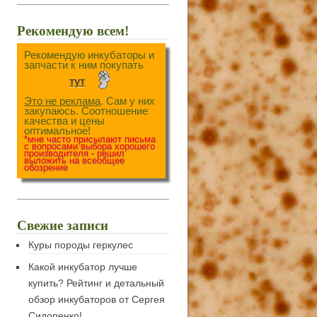
Рекомендую всем!
Рекомендую инкубаторы и
запчасти к ним покупать
тут
Это не реклама
. Сам у них
закупаюсь. Соотношение
качества и цены
оптимальное!
*мне часто присылают письма
с вопросами выбора хорошего
производителя - решил
выложить на всеобщее
обозрение
Свежие записи
Куры породы геркулес
Какой инкубатор лучше
купить? Рейтинг и детальный
обзор инкубаторов от Сергея
Сидоренко!