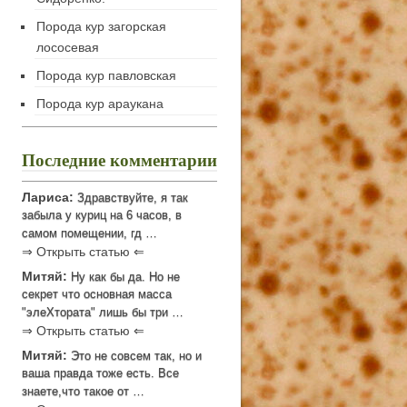
Порода кур загорская
лососевая
Порода кур павловская
Порода кур араукана
Последние комментарии
Лариса:
Здравствуйте, я так
забыла у куриц на 6 часов, в
самом помещении, гд …
⇒ Открыть статью ⇐
Митяй:
Ну как бы да. Но не
секрет что основная масса
"элеХтората" лишь бы три …
⇒ Открыть статью ⇐
Митяй:
Это не совсем так, но и
ваша правда тоже есть. Все
знаете,что такое от …