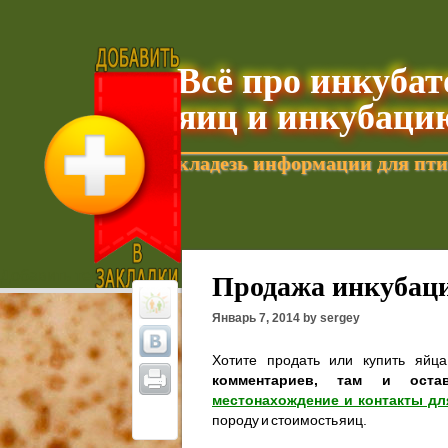
Всё про инкуба
яиц и инкубаци
кладезь информации для пти
Добавить текущую страницу в Избранное
Продажа инкубаци
Январь 7, 2014 by sergey
Хотите продать или купить яйц
комментариев, там и оста
местонахождение и контакты дл
породу и стоимость яиц.