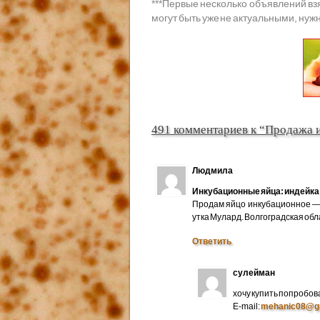
***
Первые несколько объявлений вз
могут быть уже не актуальными, нужн
491 комментариев к “Продажа 
Людмила
Инкубационные яйца: индейка 
Продам яйцо инкубационное — 
утка Мулард. Волгоградская об
Ответить
сулейман
хочу купить попробов
E-mail:
mehanic08@g