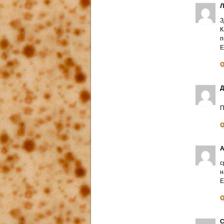
З
К
п
E
О
Д
П
О
А
с
н
E
О
С