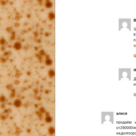
В
З
К
п
v
О
Н
Д
и
О
алеся
продаём и
от290000 я
на долгоср