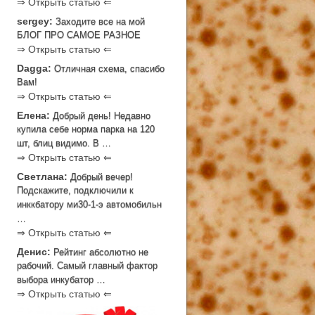
⇒ Открыть статью ⇐
sergey:
Заходите все на мой
БЛОГ ПРО САМОЕ РАЗНОЕ
⇒ Открыть статью ⇐
Dagga:
Отличная схема, спасибо
Вам!
⇒ Открыть статью ⇐
Елена:
Добрый день! Недавно
купила себе норма парка на 120
шт, блиц видимо. В …
⇒ Открыть статью ⇐
Светлана:
Добрый вечер!
Подскажите, подключили к
инккбатору ми30-1-э автомобильн
…
⇒ Открыть статью ⇐
Денис:
Рейтинг абсолютно не
рабочий. Самый главный фактор
выбора инкубатор …
⇒ Открыть статью ⇐