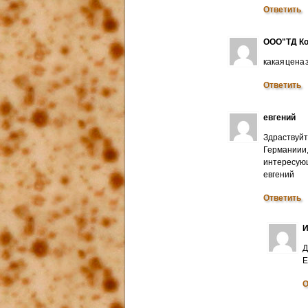
Ответить
ООО"ТД Ко
какая цена
Ответить
евгений
Здраствуйт
Германиии
интересую
евгений
Ответить
И
Д
E
О