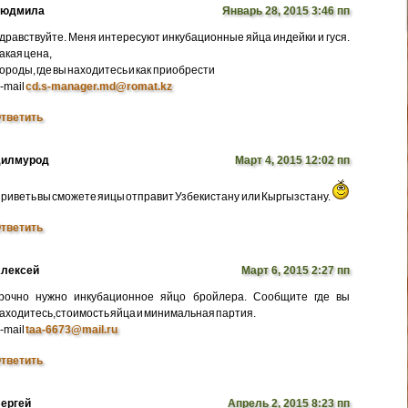
Людмила
Январь 28, 2015 3:46 пп
дравствуйте. Меня интересуют инкубационные яйца индейки и гуся.
акая цена,
ороды, где вы находитесь и как приобрести
-mail
cd.s-manager.md@romat.kz
тветить
илмурод
Март 4, 2015 12:02 пп
риветь вы сможете яицы отправит Узбекистану или Кыргызстану.
тветить
лексей
Март 6, 2015 2:27 пп
рочно нужно инкубационное яйцо бройлера. Сообщите где вы
аходитесь,стоимость яйца и минимальная партия.
-mail
taa-6673@mail.ru
тветить
ергей
Апрель 2, 2015 8:23 пп