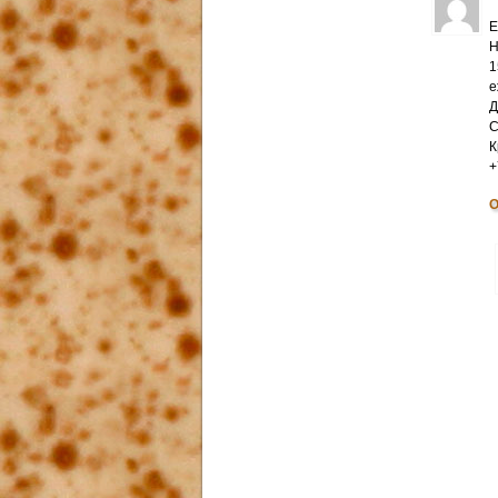
Е
Н
1
е
Д
С
К
+
О