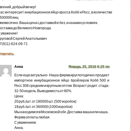
вгений, добрый вечер!
ас интересует инкубационное яйцо кросса Кобб и Росс, в количестве
500000 яиц
жемесячно. Ваша цена с доставкой и без, и на каких условиях.
оставка до Великого Новгорода.
 уважение!
руговой Сергей Анатольевич
7(911)-624-09-71
тветить
Анна
Январь 25, 2016 6:25 пп
Если еще актуально- Наша фирма круглогодично продает
импортное инкубационное яйцо бройлеров Кобб 500 и
Росс 308 средним и крупным оптом. Возраст родит. стада-
32-50 недель. Выводимость от 80%.
Цена:
20 руб,/шт. от 180000 шт. (500 коробок)
18 руб./шт. от 360000 (1000 коробок)
Мы находимся в Московской обл. Доставка ваша или наша..
Форма оплаты любая.
С уважением.
Анна.