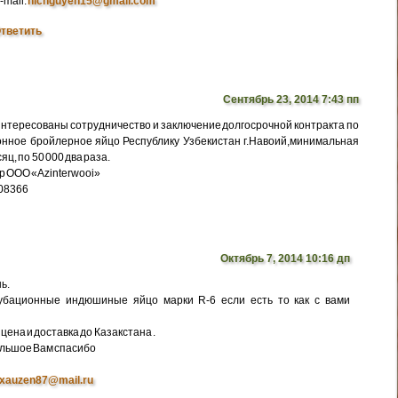
-mail:
nicnguyen15@gmail.com
тветить
Сентябрь 23, 2014 7:43 пп
интересованы сотрудничество и заключение долгосрочной контракта по
нное бройлерное яйцо Республику Узбекистан г.Навоий,минимальная
яц, по 50 000 два раза.
р ООО «Azinterwooi»
308366
Октябрь 7, 2014 10:16 дп
ь.
убационные индюшиные яйцо марки R-6 если есть то как с вами
цена и доставка до Казакстана .
ольшое Вам спасибо
xauzen87@mail.ru