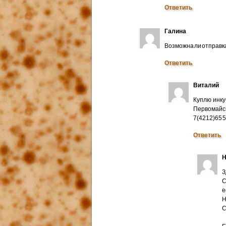
Ответить
Галина
Возможна ли отправк
Ответить
Виталий
Куплю инку
Первомайск
7(4212)65 
Ответить
Н
З
С
е
Н
C