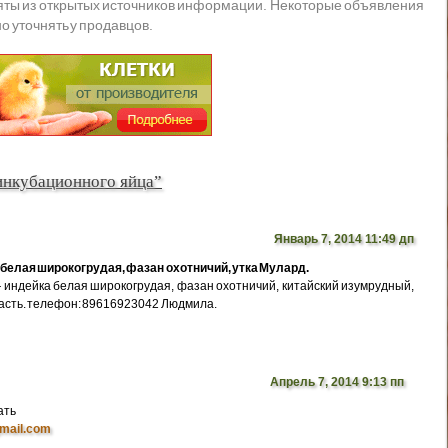
яты из открытых источников информации. Некоторые объявления
о уточнять у продавцов.
инкубационного яйца”
Январь 7, 2014 11:49 дп
белая широкогрудая, фазан охотничий, утка Мулард.
индейка белая широкогрудая, фазан охотничий, китайский изумрудный,
ласть. телефон: 89616923042 Людмила.
Апрель 7, 2014 9:13 пп
ать
mail.com