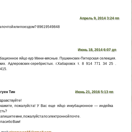
Апрель 9, 2014 3:24 пп
а почтой или поездом? 89619549848
Июнь 18, 2014 6:07 дп
бационное яйцо кур Мини-мясные. Пушкинских-Питерская селекция.
их. Адлеровских-серебристых. г.Хабаровск т. 8 914 771 34 25 .
5415.
гуен Тин
Июнь 21, 2016 5:13 пп
дравствуйте!
кажите, пожалуйста! У Вас еще яйцо инкубационное — индейка
сть?
апишите мне, пожалуйста по электронной почте.
пасибо Вам!