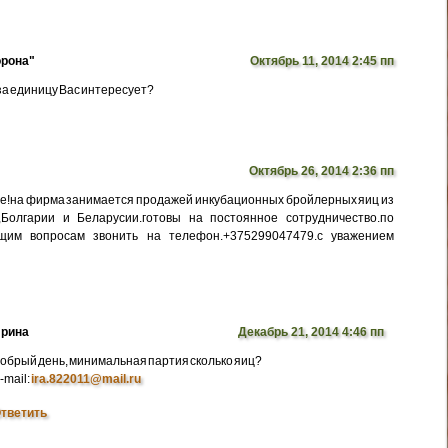
рона"
Октябрь 11, 2014 2:45 пп
 за единицу Вас интересует?
Октябрь 26, 2014 2:36 пп
е!на фирма занимается продажей инкубационных бройлерных яиц из
,Болгарии и Беларусии.готовы на постоянное сотрудничество.по
щим вопросам звонить на телефон.+375299047479.с уважением
рина
Декабрь 21, 2014 4:46 пп
обрый день, минимальная партия сколько яиц?
-mail:
ira.822011@mail.ru
тветить