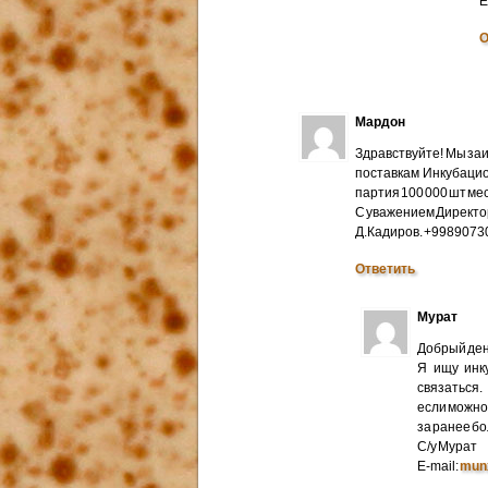
E
О
Мардон
Здравствуйте! Мы за
поставкам Инкубацио
партия 100 000 шт мес
С уважением Директо
Д.Кадиров. +998907
Ответить
Мурат
Добрый ден
Я ищу инк
связаться.
если можно 
за ранее б
С/у Мурат
E-mail:
mun