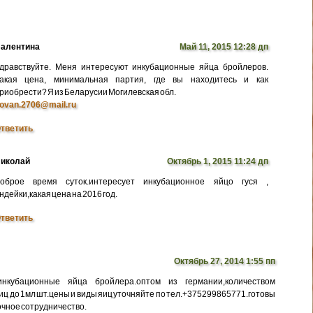
алентина
Май 11, 2015 12:28 дп
дравствуйте. Меня интересуют инкубационные яйца бройлеров.
акая цена, минимальная партия, где вы находитесь и как
риобрести? Я из Беларусии Могилевская обл.
ovan.2706@mail.ru
тветить
иколай
Октябрь 1, 2015 11:24 дп
оброе время суток.интересует инкубационное яйцо гуся ,
ндейки,какая цена на 2016 год.
тветить
Октябрь 27, 2014 1:55 пп
нкубационные яйца бройлера.оптом из германии,количеством
иц до 1мл шт.цены и виды яиц уточняйте по тел.+375299865771.готовы
очное сотрудничество.