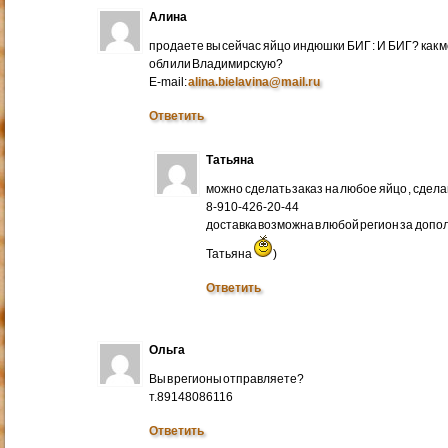
Алина
продаете вы сейчас яйцо индюшки БИГ : И БИГ? как м
обл или Владимирскую?
E-mail:
alina.bielavina@mail.ru
Ответить
Татьяна
можно сделать заказ на любое яйцо , сдел
8-910-426-20-44
доставка возможна в любой регион за доп
Татьяна
)
Ответить
Ольга
Вы в регионы отправляете?
т.89148086116
Ответить