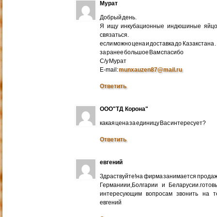
Мурат
Добрый день.
Я ищу инкубационные индюшиные яйцо 
связаться.
если можно цена и доставка до Казакстана .
за ранее большое Вам спасибо
С/у Мурат
E-mail:
munxauzen87@mail.ru
Ответить
ООО"ТД Корона"
какая цена за единицу Вас интересует?
Ответить
евгений
Здраствуйте!на фирма занимается прода
Германиии,Болгарии и Беларусии.готов
интересующим вопросам звонить на т
евгений