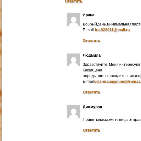
Ответить
Ирина
Добрый день, минимальная парти
E-mail:
ira.822011@mail.ru
Ответить
Людмила
Здравствуйте. Меня интересуют 
Какая цена,
породы, где вы находитесь и как
E-mail
cd.s-manager.md@romat.
Ответить
Дилмурод
Приветь вы сможете яицы отправ
Ответить