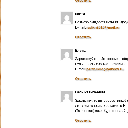
Ответить
настя
Возможно ли доставить биг 6 до у
E-mail:
rudikn2010@mail.ru
Ответить
Елена
Здравствуйте! Интересует яй
г.Ульяновск и сколько по стоимос
E-mail
ipardamina@yandex.ru
Ответить
Гали Равильевич
Здравствуйте интересует инкуб.
ли возможность доставки в Н
(Татарстан) какая будет цена яйц
Ответить