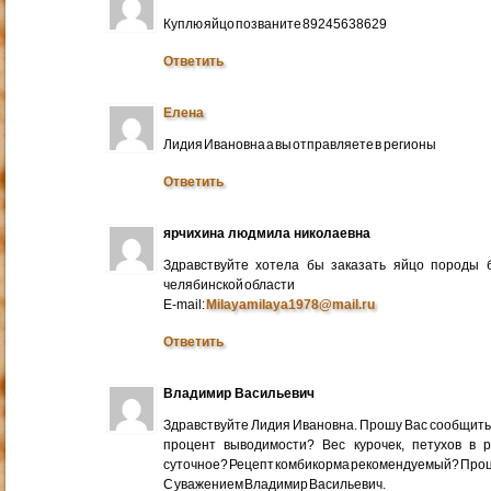
Куплю яйцо позваните 89245638629
Ответить
Елена
Лидия Ивановна а вы отправляете в регионы
Ответить
ярчихина людмила николаевна
Здравствуйте хотела бы заказать яйцо породы 
челябинской области
E-mail:
Milayamilaya1978@mail.ru
Ответить
Владимир Васильевич
Здравствуйте Лидия Ивановна. Прошу Вас сообщить
процент выводимости? Вес курочек, петухов в 
суточное? Рецепт комбикорма рекомендуемый? Про
С уважением Владимир Васильевич.