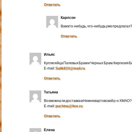
Ответить
Карлсон
Вам кто-нибудь, что-нибудь уже предлагал
Ответить
Ильяс
Куплю яйца Палевых Брам и Черных Брам.Киргизия Би
E-mail:
Sulik833@mail.ru
Ответить
Татьяна
Возможна ли доставка в Нижневартовский р-н ХМАО?
E-mail:
puchina@live.ru
Ответить
Елена