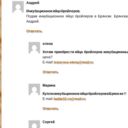
Андрей
Инкубационное яйцо бройлеров.
Подам инкубационное яйцо бройлеров в Брянске. Брянска
Андрей.
Ответить
елена
Хотим приобрести яйца бройлеров инкубационн
цена?
E-mail:
ivancova-elena@mail.ru
Ответить
Марина
Куплю инкубационное яйцо бройлеров в Брянске
!!!
E-mail:
balda32.ru@mail.ru
Ответить
Сергей