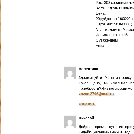
Росс 308 средним и кр
32-50 недель. Выводим
Цена:
20 руб,/шт. от 180000 ш
18 руб./шт. от 360000 (
Мы находимся в Москов
Форма оплаты любая.
С уважением.
Анна.
Валентина
Здравствуйте. Меня интересу
Какая цена, минимальная п
приобрести? Я из Беларусии Мог
vovan.2706@mail.ru
Ответить
Николай
Доброе время суток.интере
индейки,какая цена на 2016 год.