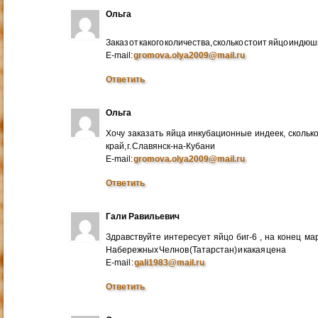
Ольга
Заказ от какого количества, сколько стоит яйцо индю
E-mail:
gromova.olya2009@mail.ru
Ответить
Ольга
Хочу заказать яйца инкубационные индеек, сколько
край, г. Славянск-на-Кубани
E-mail:
gromova.olya2009@mail.ru
Ответить
Гали Равильевич
Здравствуйте интересует яйцо биг-6 , на конец ма
Набережных Челнов (Татарстан) и какая цена
E-mail :
gali1983@mail.ru
Ответить