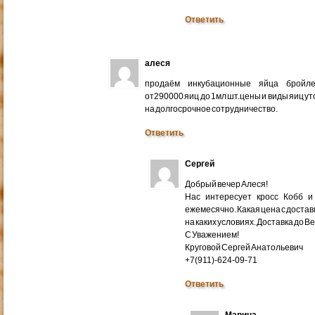
Ответить
алеся
продаём инкубационные яйца бройлер
от290000 яиц до 1мл шт.цены и виды яиц у
на долгосрочное сотрудничество.
Ответить
Сергей
Добрый вечер Алеся!
Нас интересует кросс Кобб и
ежемесячно. Какая цена с доставк
на каких условиях. Доставка до В
С Уважением!
Круговой Сергей Анатольевич
+7(911)-624-09-71
Ответить
Марина