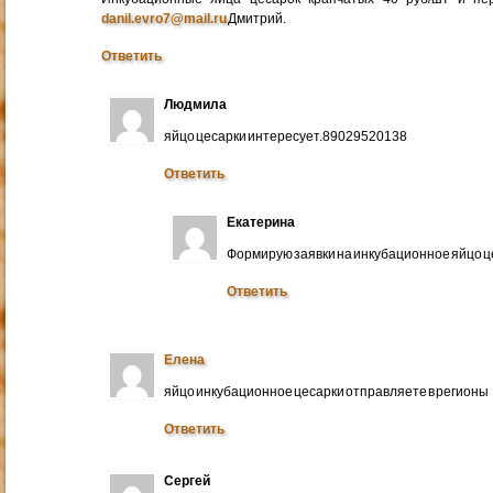
danil.evro7@mail.ru
Дмитрий.
Ответить
Людмила
яйцо цесарки интересует.89029520138
Ответить
Екатерина
Формирую заявки на инкубационное яйцо ц
Ответить
Елена
яйцо инкубационное цесарки отправляете в регионы
Ответить
Сергей