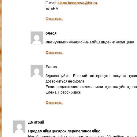
E-mail:
elena.bedareva@bk.ru
ЕЛЕНА
Ответить
олеся
мне нужны инкубационные яйца индейки какая цена
Ответить
Елена
Здравствуйте, Евгений интересует покупка гус
дозвониться не смогла.
Если предложение в силе напишите, пожалуйста, на 
Елена. Новосибирск
Ответить
Дмитрий
Продам яйца цесарок, перепелиное яйцо.
Инкубационные яйца цесарок крапчатых 40 руб/шт и пер