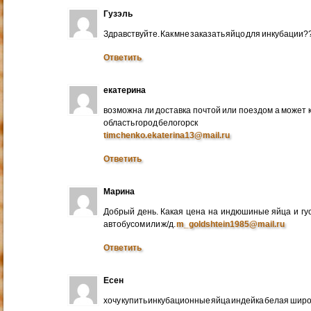
Гузэль
Здравствуйте. Как мне заказать яйцо для инкубации?
Ответить
екатерина
возможна ли доставка почтой или поездом а может 
область город белогорск
timchenko.ekaterina13@mail.ru
Ответить
Марина
Добрый день. Какая цена на индюшиные яйца и гу
автобусом или ж/д.
m_goldshtein1985@mail.ru
Ответить
Есен
хочу купить инкубационные яйца индейка белая широ