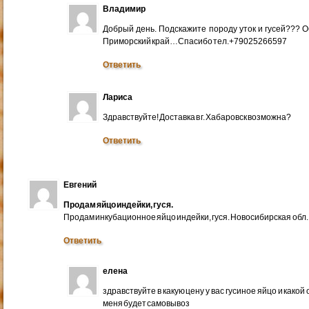
Владимир
Добрый день. Подскажите породу уток и гусей??? 
Приморский край…Спасибо тел.+79025266597
Ответить
Лариса
Здравствуйте! Доставка в г. Хабаровск возможна?
Ответить
Евгений
Продам яйцо индейки, гуся.
Продам инкубационное яйцо индейки, гуся. Новосибирская обл.
Ответить
елена
здравствуйте в какую цену у вас гусиное яйцо и какой
меня будет самовывоз