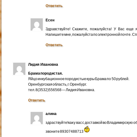
Ответить
Есен
Здравствуйте! Скажите, пожалуйста! У Вас еще
Напишите мне, пожалуйста по электронной почте. Cп
Ответить
Лидия Ивановна
Брама породистая.
Яйцо инкубационное породистые куры Брама по 50 рублей.
Оренбургская область, г. Оренбург.
тел. 8(3532)556568 — Лидия Ивановна.
Ответить
алина
здраствуйте!как у вас с доставкой во Владимирскую 
звоните 89307488713