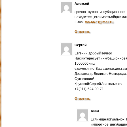
Алексей
срочно нужно инкубационное
находитесь,стоимость яйца и ми
E-mail
taa-6673@mail.ru
Ответить
Сергей
Евгений, добрый вечер!
Нас интересует инкубационное яй
1500000 яиц
ежемесячно. Ваша цена с доставко
Доставка до Великого Новгорода
С уважение!
Круговой Сергей Анатольевич
+7(911)-624-09-71
Ответить
Анна
Если еще актуально- 
импортное инкубацио