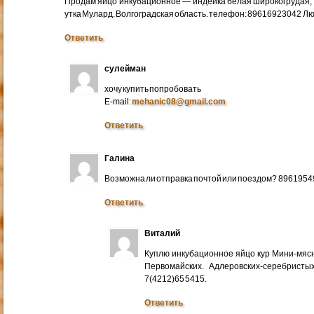
Продам яйцо инкубационное — индейка белая широкогрудая, 
утка Мулард. Волгоградская область. телефон: 89616923042 Л
Ответить
сулейман
хочу купить попробовать
E-mail:
mehanic08@gmail.com
Ответить
Галина
Возможна ли отправка почтой или поездом? 896195
Ответить
Виталий
Куплю инкубационное яйцо кур Мини-мяс
Первомайских. Адлеровских-серебристых
7(4212)65 5415.
Ответить