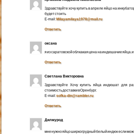
Здравствуйте хочу купить в апреле яйцо на инкубато
будет стоить
E-mail:
Milayamilaya1978@mail.ru
Ответить
оксана
я из саратовской обл какая цена на индюшачие яйца.и к
Ответить
Светлана Викторовна
Здравствуйте Хочу купить яйца индюшат для ра
стоимость доставки в Оренбург.
E-mail:
sofka-din@rambler.ru
Ответить
Дилмурод
мне нужно яйцо ширкогрудный белый индюк если мо