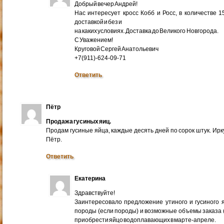
Добрый вечер Андрей!
Нас интересует кросс Кобб и Росс, в количестве 
доставкой и без и
на каких условиях. Доставка до Великого Новгорода.
С Уважением!
Круговой Сергей Анатольевич
+7(911)-624-09-71
Ответить
Пётр
Продажа гусиных яиц.
Продам гусиные яйца, каждые десять дней по сорок штук. Ир
Пётр.
Ответить
Екатерина
Здравствуйте!
Заинтересовало предложение утиного и гусиного я
породы (если породы) и возможные объемы заказа (ми
приобрести яйцо водоплавающих в марте-апреле.