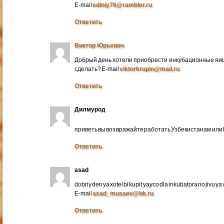
E-mail
ediniy76@rambler.ru
Ответить
Виктор Юрьевич
Добрый день хотели приобрести инкубационные яица
сделать? E-mail
viktorkrupin@mail.ru
Ответить
Дилмурод
приветь вы воз вражайте работать Узбекистанам ил
Ответить
asad
dobriy den ya xotel bi kupit yayco dla inkubatora no jivu ya v 
E-mail
asad_musaev@bk.ru
Ответить