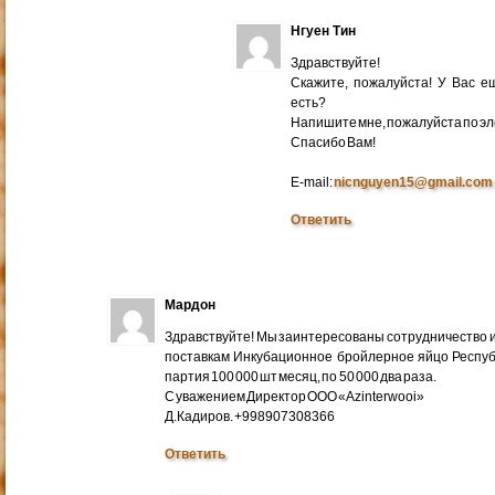
Нгуен Тин
Здравствуйте!
Скажите, пожалуйста! У Вас 
есть?
Напишите мне, пожалуйста по эл
Cпасибо Вам!
E-mail:
nicnguyen15@gmail.com
Ответить
Мардон
Здравствуйте! Мы заинтересованы сотрудничество и
поставкам Инкубационное бройлерное яйцо Респуб
партия 100 000 шт месяц, по 50 000 два раза.
С уважением Директор ООО «Azinterwooi»
Д.Кадиров. +998907308366
Ответить