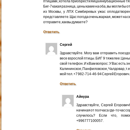
птицами, хотела приобрести яйца инкубационные тяже
Биг-7 какая разница, цены какие на оба, вы могли бы 
из Москвы, у ЛПХ Симбиревых ужас оплодатворен
представляете. Щас погода очень жаркая, может на с
отправите, как вы думаете?
Ответить
Сергей
Здравствуйте. Могу вам отправить поездом
весе взрослой птицы. БИГ 9 тяжелее.Цены
свой телефон. И к Вам вопрос: У Вас есть 
Калининское, Панфиловское, Чалдовар, т.
мой тел. +7 982-714-46-94 Сергей Егорович
Ответить
Айнура
Здравствуйте, Сергей Егорови
начиная от пол часа где-то час со
случилось? Если что, помо
+996777100057.