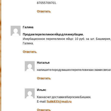
87055709701.
Ответить
Галина
Продам перепелиное яйцо для инкубации.
Инкубационное перепелиное яйцо: 10 руб. за шт. Башкирия
Галина.
Ответить
Наталья
напишите породу ваших перепелов и как с вами связа
Ответить
Ильяс
Как насчет доставки в Киргизию Бишкек.
E-mail:
Sulik833@mail.ru
Ответить