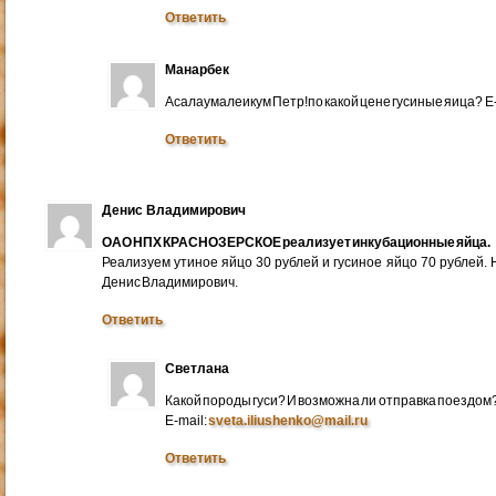
Ответить
Манарбек
Асалаумалеикум Петр!по какой цене гусиные яица? E
Ответить
Денис Владимирович
ОАО НПХ КРАСНОЗЕРСКОЕ реализует инкубационные яйца.
Реализуем утиное яйцо 30 рублей и гусиное яйцо 70 рублей.
Денис Владимирович.
Ответить
Светлана
Какой породы гуси? И возможна ли отправка поездом
E-mail:
sveta.iliushenko@mail.ru
Ответить