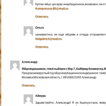
Куплю яйцо цесарки инкубационное,возможно ли от
Kompressor.80@mail.ru
Ответить
Ольга
занимаетесь ли еще яйцами и откуда отправляете
helgabrich@mail.ru
Ответить
Александр
Яйцо индюшиное, тяжёлый кросс Big-7, Хайбрид Конвертер, B
Предлагаем круглый год яйцо инкубационное индюшиное: тяжёлы
Москва и Московская область, т. 89166623265 Александр.
Ответить
Айнура
Здравствуйте, Александр! Я из Кыргызстана, жив