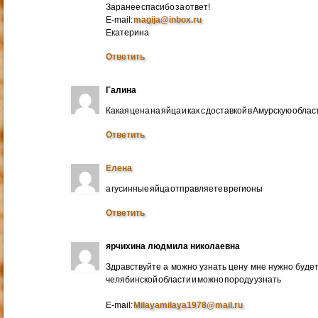
Заранее спасибо за ответ!
E-mail:
magija@inbox.ru
Екатерина
Ответить
Галина
Какая цена на яйца и как с доставкой в Амурскую обл
Ответить
Елена
а гусинные яйца отправляете в регионы
Ответить
ярчихина людмила николаевна
Здравствуйте а можно узнать цену мне нужно будет 
челябинской области и можно породу узнать
E-mail:
Milayamilaya1978@mail.ru