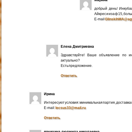
добрый день! Инкуба
Айкрес и иза ф 15, бо
E-mail
GlinskihMA@ag
Елена Дмитриевна
Здравствуйте! Ваше объявление по и
актуально?
Есть предложение.
Ответить
Ирина
Интересуют условия: минимальная партия, доставка в
E-mail:
lecsus33@mail.ru
Ответить
ярчихина людмила николаевна