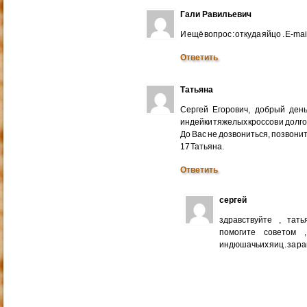
Гали Равильевич
И ещё вопрос : откуда яйцо . E-mail
Ответить
Татьяна
Сергей Егорович, добрый ден
индейки тяжелых кроссов и долго
До Вас не дозвониться, позвонит
17 Татьяна.
Ответить
сергей
здравствуйте , тат
помогите советом 
индюшачьих яиц . за р