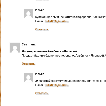
Ильяс
Куплю яйца альбиносца гиганта и фараона. Как на счо
E-mail:
Sulik833@mail.ru
Ответить
Светлана
Яйцо перепелиное Альбинос и Японский.
Продам яйцо инкубационное перепелов Альбинос и Японский. А
Ответить
Ильяс
Здравствуйте хочу купить яйца Палевых и Светлых Бра
E-mail:
Sulik833@mail.ru
Ответить