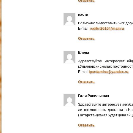
Ответить
настя
Возможно ли доставить биг 6 до у
E-mail:
rudikn2010@mail.ru
Ответить
Елена
Здравствуйте! Интересует яй
г.Ульяновск и сколько по стоимос
E-mail
ipardamina@yandex.ru
Ответить
Гали Равильевич
Здравствуйте интересует инкуб.
ли возможность доставки в Н
(Татарстан) какая будет цена яйц
Ответить