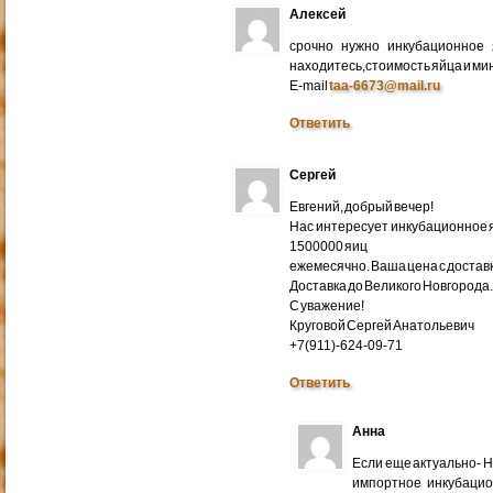
Алексей
срочно нужно инкубационное
находитесь,стоимость яйца и ми
E-mail
taa-6673@mail.ru
Ответить
Сергей
Евгений, добрый вечер!
Нас интересует инкубационное яй
1500000 яиц
ежемесячно. Ваша цена с доставко
Доставка до Великого Новгорода
С уважение!
Круговой Сергей Анатольевич
+7(911)-624-09-71
Ответить
Анна
Если еще актуально- 
импортное инкубацио