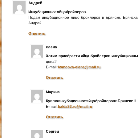
Андрей
Инкубационное яйцо бройлеров.
Подам инкубационное яйцо бройлеров в Брянске. Брянска
Андрей.
Ответить
елена
Хотим приобрести яйца бройлеров инкубационн
цена?
E-mail:
ivancova-elena@mail.ru
Ответить
Марина
Куплю инкубационное яйцо бройлеров в Брянске
!!!
E-mail:
balda32.ru@mail.ru
Ответить
Сергей