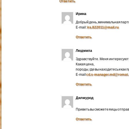
Ответить
Ирина
Добрый день, минимальная парти
E-mail:
ira.822011@mail.ru
Ответить
Людмила
Здравствуйте. Меня интересуют 
Какая цена,
породы, где вы находитесь и как
E-mail
cd.s-manager.md@romat.
Ответить
Дилмурод
Приветь вы сможете яицы отправ
Ответить