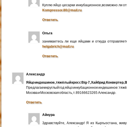
Куплю яйцо цесарки инкубационное,возможно ли от
Kompressor.80@mail.ru
Ответить
Ольга
занимаетесь ли еще яйцами и откуда отправляете
helgabrich@mail.ru
Ответить
Александр
Яйцо индюшиное, тяжёлый кросс Big-7, Хайбрид Конвертер, B
Предлагаем круглый год яйцо инкубационное индюшиное: тяжёлы
Москва и Московская область, т. 89166623265 Александр.
Ответить
Айнура
Здравствуйте, Александр! Я из Кыргызстана, жив