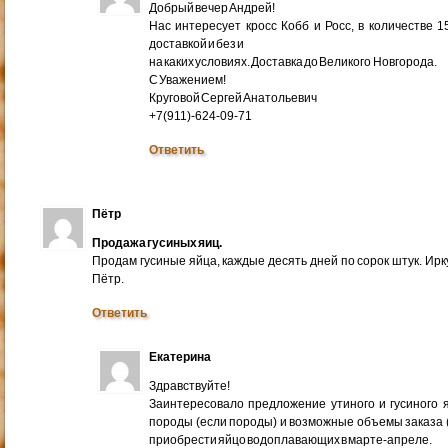
Добрый вечер Андрей!
Нас интересует кросс Кобб и Росс, в количестве 
доставкой и без и
на каких условиях. Доставка до Великого Новгорода.
С Уважением!
Круговой Сергей Анатольевич
+7(911)-624-09-71
Ответить
Пётр
Продажа гусиных яиц.
Продам гусиные яйца, каждые десять дней по сорок штук. Ир
Пётр.
Ответить
Екатерина
Здравствуйте!
Заинтересовало предложение утиного и гусиного я
породы (если породы) и возможные объемы заказа (ми
приобрести яйцо водоплавающих в марте-апреле.