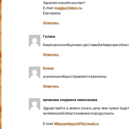
Заранее спасибо за ответ!
E-mail:
magija@inbox.ru
Екатерина
Ответить
Галина
Какая цена на яйца и как с доставкой в Амурскую обл
Ответить
Елена
а гусинные яйца отправляете в регионы
Ответить
ярчихина людмила николаевна
Здравствуйте а можно узнать цену мне нужно будет 
челябинской области и можно породу узнать
E-mail:
Milayamilaya1978@mail.ru