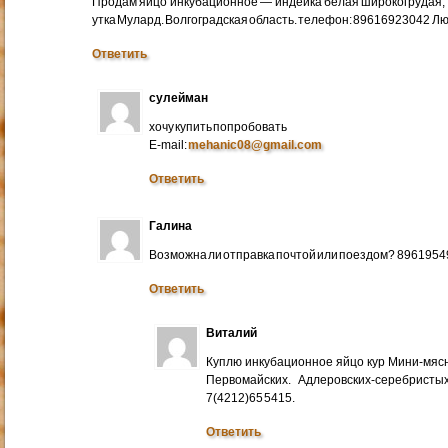
Продам яйцо инкубационное — индейка белая широкогрудая, 
утка Мулард. Волгоградская область. телефон: 89616923042 Л
Ответить
сулейман
хочу купить попробовать
E-mail:
mehanic08@gmail.com
Ответить
Галина
Возможна ли отправка почтой или поездом? 896195
Ответить
Виталий
Куплю инкубационное яйцо кур Мини-мяс
Первомайских. Адлеровских-серебристых
7(4212)65 5415.
Ответить