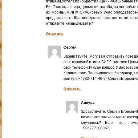
птицами, хотела приобрести яйца инкубационные тяже
Биг-7 какая разница, цены какие на оба, вы могли бы 
из Москвы, у ЛПХ Симбиревых ужас оплодатворен
представляете. Щас погода очень жаркая, может на с
отправите, как вы думаете?
Ответить
Сергей
Здравствуйте. Могу вам отправить поездом
весе взрослой птицы. БИГ 9 тяжелее.Цены
свой телефон. И к Вам вопрос: У Вас есть 
Калининское, Панфиловское, Чалдовар, т.
мой тел. +7 982-714-46-94 Сергей Егорович
Ответить
Айнура
Здравствуйте, Сергей Егорови
начиная от пол часа где-то час со
случилось? Если что, помо
+996777100057.