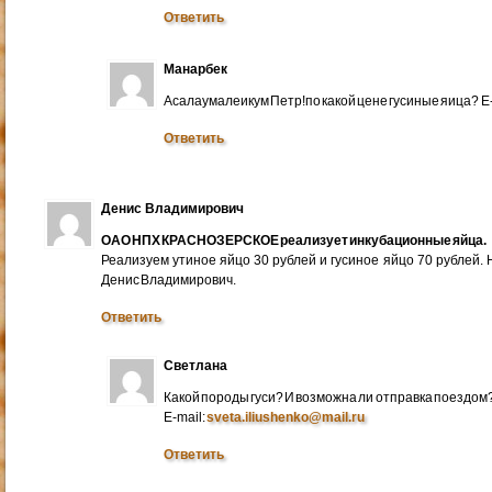
Ответить
Манарбек
Асалаумалеикум Петр!по какой цене гусиные яица? E
Ответить
Денис Владимирович
ОАО НПХ КРАСНОЗЕРСКОЕ реализует инкубационные яйца.
Реализуем утиное яйцо 30 рублей и гусиное яйцо 70 рублей.
Денис Владимирович.
Ответить
Светлана
Какой породы гуси? И возможна ли отправка поездом
E-mail:
sveta.iliushenko@mail.ru
Ответить