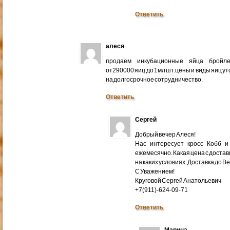
Ответить
алеся
продаём инкубационные яйца бройлер
от290000 яиц до 1мл шт.цены и виды яиц у
на долгосрочное сотрудничество.
Ответить
Сергей
Добрый вечер Алеся!
Нас интересует кросс Кобб и
ежемесячно. Какая цена с доставк
на каких условиях. Доставка до В
С Уважением!
Круговой Сергей Анатольевич
+7(911)-624-09-71
Ответить
Марина