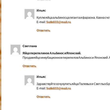
Ильяс
Куплю яйца альбиносца гиганта и фараона. Как на счо
E-mail:
Sulik833@mail.ru
Ответить
Светлана
Яйцо перепелиное Альбинос и Японский.
Продам яйцо инкубационное перепелов Альбинос и Японский. А
Ответить
Ильяс
Здравствуйте хочу купить яйца Палевых и Светлых Бра
E-mail:
Sulik833@mail.ru
Ответить