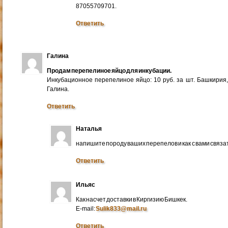
87055709701.
Ответить
Галина
Продам перепелиное яйцо для инкубации.
Инкубационное перепелиное яйцо: 10 руб. за шт. Башкирия
Галина.
Ответить
Наталья
напишите породу ваших перепелов и как с вами связа
Ответить
Ильяс
Как насчет доставки в Киргизию Бишкек.
E-mail:
Sulik833@mail.ru
Ответить