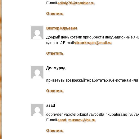
E-mail
ediniy76@rambler.ru
Ответить
Виктор Юрьевич
Добрый день хотели приобрести инкубационные яица
сделать? E-mail
viktorkrupin@mail.ru
Ответить
Дилмурод
приветь вы воз вражайте работать Узбекистанам ил
Ответить
asad
dobriy den ya xotel bi kupit yayco dla inkubatora no jivu ya v 
E-mail
asad_musaev@bk.ru
Ответить