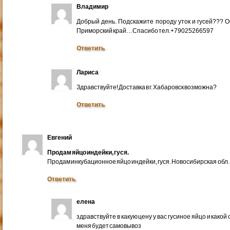
Владимир
Добрый день. Подскажите породу уток и гусей??? 
Приморский край…Спасибо тел.+79025266597
Ответить
Лариса
Здравствуйте! Доставка в г. Хабаровск возможна?
Ответить
Евгений
Продам яйцо индейки, гуся.
Продам инкубационное яйцо индейки, гуся. Новосибирская обл.
Ответить
елена
здравствуйте в какую цену у вас гусиное яйцо и какой
меня будет самовывоз