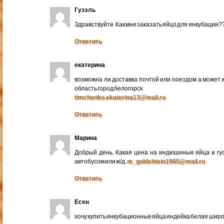
Гузэль
Здравствуйте. Как мне заказать яйцо для инкубации?
Ответить
екатерина
возможна ли доставка почтой или поездом а может 
область город белогорск
timchenko.ekaterina13@mail.ru
Ответить
Марина
Добрый день. Какая цена на индюшиные яйца и гу
автобусом или ж/д.
m_goldshtein1985@mail.ru
Ответить
Есен
хочу купить инкубационные яйца индейка белая широ