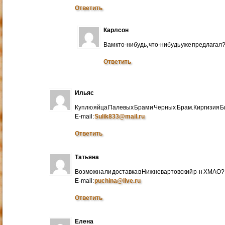
Ответить
Карлсон
Вам кто-нибудь, что-нибудь уже предлагал
Ответить
Ильяс
Куплю яйца Палевых Брам и Черных Брам.Киргизия Би
E-mail:
Sulik833@mail.ru
Ответить
Татьяна
Возможна ли доставка в Нижневартовский р-н ХМАО?
E-mail:
puchina@live.ru
Ответить
Елена