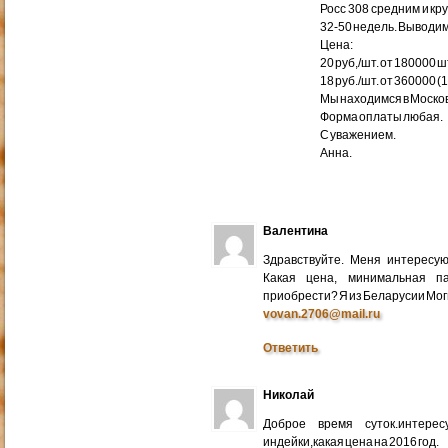
Росс 308 средним и кр
32-50 недель. Выводим
Цена:
20 руб,/шт. от 180000 ш
18 руб./шт. от 360000 (
Мы находимся в Москов
Форма оплаты любая.
С уважением.
Анна.
Валентина
Здравствуйте. Меня интересу
Какая цена, минимальная п
приобрести? Я из Беларусии Мог
vovan.2706@mail.ru
Ответить
Николай
Доброе время суток.интере
индейки,какая цена на 2016 год.