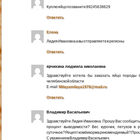
Куплю яйцо позваните 89245638629
Ответить
Елена
Лидия Ивановна а вы отправляете в регионы
Ответить
ярчихина людмила николаевна
Здравствуйте хотела бы заказать яйцо породы 
челябинской области
E-mail:
Milayamilaya1978@mail.ru
Ответить
Владимир Васильевич
Здравствуйте Лидия Ивановна. Прошу Вас сообщить
процент выводимости? Вес курочек, петухов в 
суточное? Рецепт комбикорма рекомендуемый? Про
С уважением Владимир Васильевич.