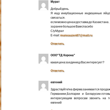
Мурат
Добрый день.
Я ищу инкубационные индюшиные яйцо 
связаться.
если можно цена и доставка до Казакстана .
за ранее большое Вам спасибо
С/у Мурат
E-mail:
munxauzen87@mail.ru
Ответить
ООО"ТД Корона"
какая цена за единицу Вас интересует?
Ответить
евгений
Здраствуйте!на фирма занимается прода
Германиии,Болгарии и Беларусии.готов
интересующим вопросам звонить на т
евгений