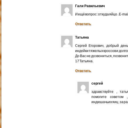
Гали Равильевич
И ещё вопрос : откуда яйцо . E-mail
Ответить
Татьяна
Сергей Егорович, добрый ден
индейки тяжелых кроссов и долго
До Вас не дозвониться, позвонит
17 Татьяна.
Ответить
сергей
здравствуйте , тат
помогите советом 
индюшачьих яиц . за р