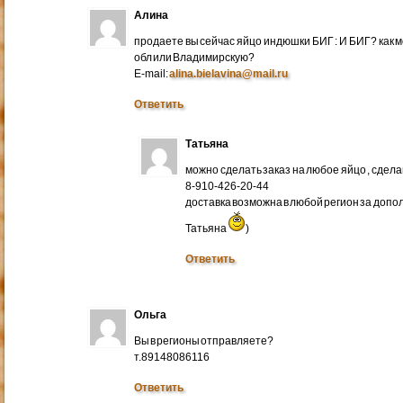
Алина
продаете вы сейчас яйцо индюшки БИГ : И БИГ? как м
обл или Владимирскую?
E-mail:
alina.bielavina@mail.ru
Ответить
Татьяна
можно сделать заказ на любое яйцо , сдел
8-910-426-20-44
доставка возможна в любой регион за доп
Татьяна
)
Ответить
Ольга
Вы в регионы отправляете?
т.89148086116
Ответить