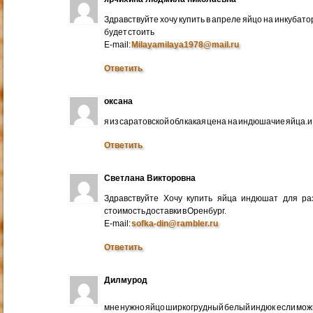
Здравствуйте хочу купить в апреле яйцо на инкубато
будет стоить
E-mail:
Milayamilaya1978@mail.ru
Ответить
оксана
я из саратовской обл какая цена на индюшачие яйца.и к
Ответить
Светлана Викторовна
Здравствуйте Хочу купить яйца индюшат для ра
стоимость доставки в Оренбург.
E-mail:
sofka-din@rambler.ru
Ответить
Дилмурод
мне нужно яйцо ширкогрудный белый индюк если мо