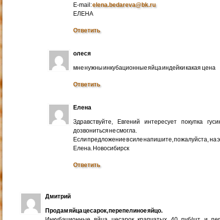
E-mail:
elena.bedareva@bk.ru
ЕЛЕНА
Ответить
олеся
мне нужны инкубационные яйца индейки какая цена
Ответить
Елена
Здравствуйте, Евгений интересует покупка гус
дозвониться не смогла.
Если предложение в силе напишите, пожалуйста, на 
Елена. Новосибирск
Ответить
Дмитрий
Продам яйца цесарок, перепелиное яйцо.
Инкубационные яйца цесарок крапчатых 40 руб/шт и пер