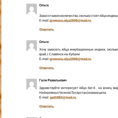
Ольга
Заказ от какого количества, сколько стоит яйцо индю
E-mail:
gromova.olya2009@mail.ru
Ответить
Ольга
Хочу заказать яйца инкубационные индеек, сколько
край, г. Славянск-на-Кубани
E-mail:
gromova.olya2009@mail.ru
Ответить
Гали Равильевич
Здравствуйте интересует яйцо биг-6 , на конец ма
Набережных Челнов (Татарстан) и какая цена
E-mail :
gali1983@mail.ru
Ответить