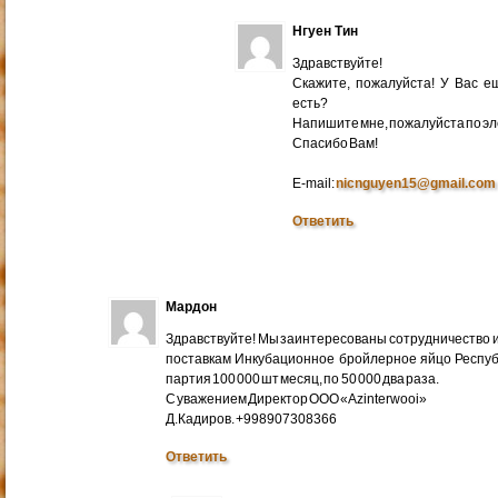
Нгуен Тин
Здравствуйте!
Скажите, пожалуйста! У Вас 
есть?
Напишите мне, пожалуйста по эл
Cпасибо Вам!
E-mail:
nicnguyen15@gmail.com
Ответить
Мардон
Здравствуйте! Мы заинтересованы сотрудничество и
поставкам Инкубационное бройлерное яйцо Респуб
партия 100 000 шт месяц, по 50 000 два раза.
С уважением Директор ООО «Azinterwooi»
Д.Кадиров. +998907308366
Ответить