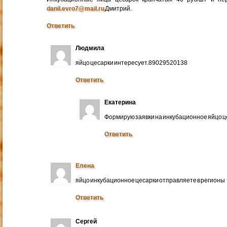
danil.evro7@mail.ru
Дмитрий.
Ответить
Людмила
яйцо цесарки интересует.89029520138
Ответить
Екатерина
Формирую заявки на инкубационное яйцо ц
Ответить
Елена
яйцо инкубационное цесарки отправляете в регионы
Ответить
Сергей