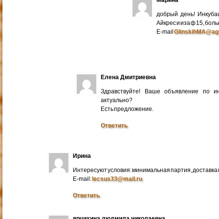
добрый день! Инкуба
Айкрес и иза ф 15, бо
E-mail
GlinskihMA@ag
Елена Дмитриевна
Здравствуйте! Ваше объявление по и
актуально?
Есть предложение.
Ответить
Ирина
Интересуют условия: минимальная партия, доставка в
E-mail:
lecsus33@mail.ru
Ответить
ярчихина людмила николаевна