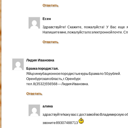
Ответить
Есен
Здравствуйте! Скажите, пожалуйста! У Вас еще
Напишите мне, пожалуйста по электронной почте. Cп
Ответить
Лидия Ивановна
Брама породистая.
Яйцо инкубационное породистые куры Брама по 50 рублей.
Оренбургская область, г. Оренбург.
тел. 8(3532)556568 — Лидия Ивановна.
Ответить
алина
здраствуйте!как у вас с доставкой во Владимирскую 
звоните 89307488713