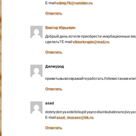
E-mail
ediniy76@rambler.ru
Ответить
Виктор Юрьевич
Добрый день хотели приобрести инкубационные яица
сделать? E-mail
viktorkrupin@mail.ru
Ответить
Дилмурод
приветь вы воз вражайте работать Узбекистанам ил
Ответить
asad
dobriy den ya xotel bi kupit yayco dla inkubatora no jivu ya v 
E-mail
asad_musaev@bk.ru
Ответить