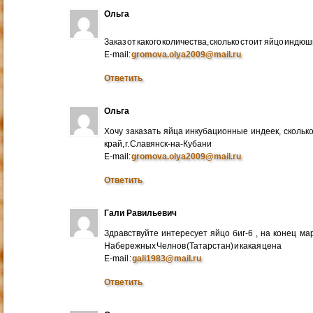
Ольга
Заказ от какого количества, сколько стоит яйцо индю
E-mail:
gromova.olya2009@mail.ru
Ответить
Ольга
Хочу заказать яйца инкубационные индеек, сколько
край, г. Славянск-на-Кубани
E-mail:
gromova.olya2009@mail.ru
Ответить
Гали Равильевич
Здравствуйте интересует яйцо биг-6 , на конец ма
Набережных Челнов (Татарстан) и какая цена
E-mail :
gali1983@mail.ru
Ответить