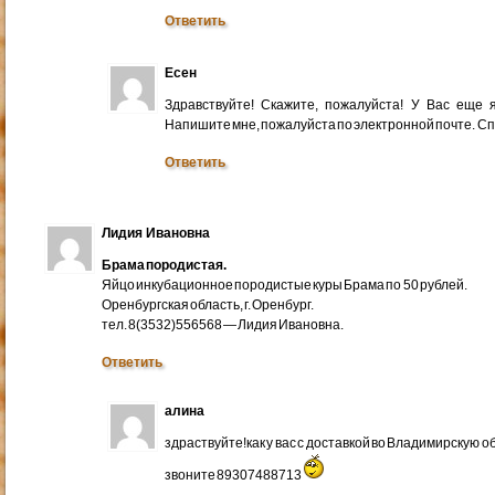
Ответить
Есен
Здравствуйте! Скажите, пожалуйста! У Вас еще
Напишите мне, пожалуйста по электронной почте. Cп
Ответить
Лидия Ивановна
Брама породистая.
Яйцо инкубационное породистые куры Брама по 50 рублей.
Оренбургская область, г. Оренбург.
тел. 8(3532)556568 — Лидия Ивановна.
Ответить
алина
здраствуйте!как у вас с доставкой во Владимирскую 
звоните 89307488713