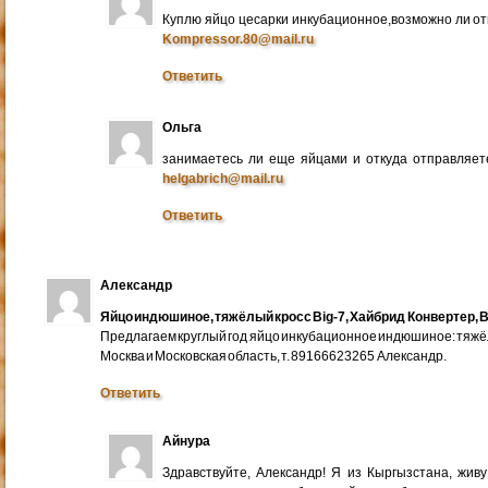
Куплю яйцо цесарки инкубационное,возможно ли от
Kompressor.80@mail.ru
Ответить
Ольга
занимаетесь ли еще яйцами и откуда отправляете
helgabrich@mail.ru
Ответить
Александр
Яйцо индюшиное, тяжёлый кросс Big-7, Хайбрид Конвертер, B
Предлагаем круглый год яйцо инкубационное индюшиное: тяжёлы
Москва и Московская область, т. 89166623265 Александр.
Ответить
Айнура
Здравствуйте, Александр! Я из Кыргызстана, жив