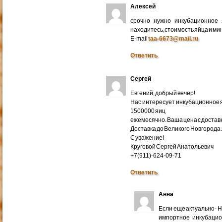
Алексей
срочно нужно инкубационное
находитесь,стоимость яйца и ми
E-mail
taa-6673@mail.ru
Ответить
Сергей
Евгений, добрый вечер!
Нас интересует инкубационное яй
1500000 яиц
ежемесячно. Ваша цена с доставко
Доставка до Великого Новгорода
С уважение!
Круговой Сергей Анатольевич
+7(911)-624-09-71
Ответить
Анна
Если еще актуально- 
импортное инкубацио