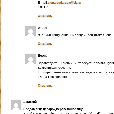
E-mail:
elena.bedareva@bk.ru
ЕЛЕНА
Ответить
олеся
мне нужны инкубационные яйца индейки какая цена
Ответить
Елена
Здравствуйте, Евгений интересует покупка гус
дозвониться не смогла.
Если предложение в силе напишите, пожалуйста, на 
Елена. Новосибирск
Ответить
Дмитрий
Продам яйца цесарок, перепелиное яйцо.
Инкубационные яйца цесарок крапчатых 40 руб/шт и пер