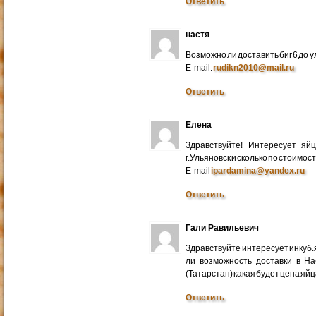
Ответить
настя
Возможно ли доставить биг 6 до у
E-mail:
rudikn2010@mail.ru
Ответить
Елена
Здравствуйте! Интересует яй
г.Ульяновск и сколько по стоимос
E-mail
ipardamina@yandex.ru
Ответить
Гали Равильевич
Здравствуйте интересует инкуб.
ли возможность доставки в Н
(Татарстан) какая будет цена яйц
Ответить