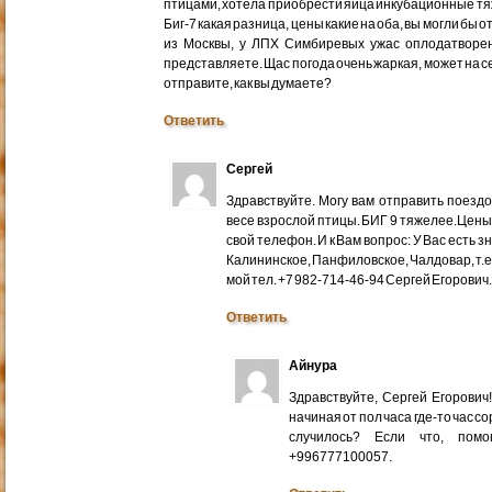
птицами, хотела приобрести яйца инкубационные тяже
Биг-7 какая разница, цены какие на оба, вы могли бы 
из Москвы, у ЛПХ Симбиревых ужас оплодатворен
представляете. Щас погода очень жаркая, может на с
отправите, как вы думаете?
Ответить
Сергей
Здравствуйте. Могу вам отправить поездом
весе взрослой птицы. БИГ 9 тяжелее.Цены
свой телефон. И к Вам вопрос: У Вас есть 
Калининское, Панфиловское, Чалдовар, т.
мой тел. +7 982-714-46-94 Сергей Егорович
Ответить
Айнура
Здравствуйте, Сергей Егорови
начиная от пол часа где-то час со
случилось? Если что, помо
+996777100057.