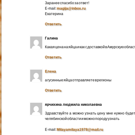
Заранее спасибо за ответ!
E-mail:
magija@inbox.ru
Екатерина
Ответить
Галина
Какая цена на яйца и как с доставкой в Амурскую обл
Ответить
Елена
а гусинные яйца отправляете в регионы
Ответить
ярчихина людмила николаевна
Здравствуйте а можно узнать цену мне нужно будет 
челябинской области и можно породу узнать
E-mail:
Milayamilaya1978@mail.ru