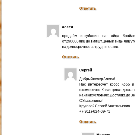
Ответить
алеся
продаём инкубационные яйца бройлер
от290000 яиц до 1мл шт.цены и виды яиц у
на долгосрочное сотрудничество.
Ответить
Сергей
Добрый вечер Алеся!
Нас интересует кросс Кобб и
ежемесячно. Какая цена с доставк
на каких условиях. Доставка до В
С Уважением!
Круговой Сергей Анатольевич
+7(911)-624-09-71
Ответить
Марина