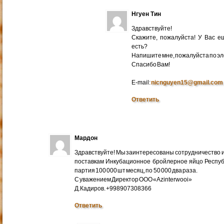
Нгуен Тин
Здравствуйте!
Скажите, пожалуйста! У Вас 
есть?
Напишите мне, пожалуйста по эл
Cпасибо Вам!
E-mail:
nicnguyen15@gmail.com
Ответить
Мардон
Здравствуйте! Мы заинтересованы сотрудничество и
поставкам Инкубационное бройлерное яйцо Респуб
партия 100 000 шт месяц, по 50 000 два раза.
С уважением Директор ООО «Azinterwooi»
Д.Кадиров. +998907308366
Ответить