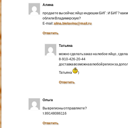
Алина
продаете вы сейчас яйцо индюшки БИГ : И БИГ? как м
обл или Владимирскую?
E-mail:
alina.bielavina@mail.ru
Ответить
Татьяна
можно сделать заказ на любое яйцо , сдел
8-910-426-20-44
доставка возможна в любой регион за доп
Татьяна
)
Ответить
Ольга
Вы в регионы отправляете?
т.89148086116
Ответить