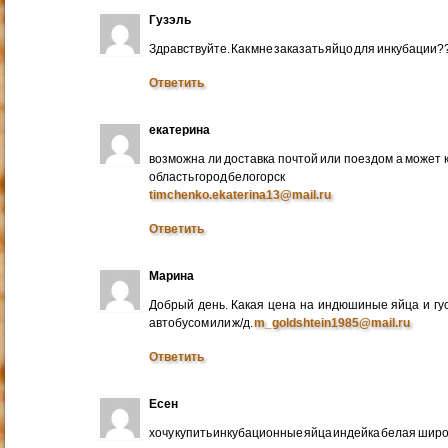
Гузэль
Здравствуйте. Как мне заказать яйцо для инкубации?
Ответить
екатерина
возможна ли доставка почтой или поездом а может 
область город белогорск
timchenko.ekaterina13@mail.ru
Ответить
Марина
Добрый день. Какая цена на индюшиные яйца и гу
автобусом или ж/д.
m_goldshtein1985@mail.ru
Ответить
Есен
хочу купить инкубационные яйца индейка белая широ