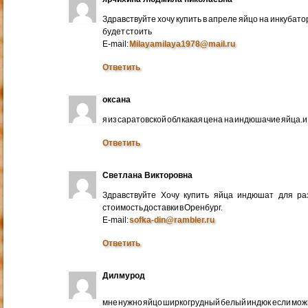
Здравствуйте хочу купить в апреле яйцо на инкубато
будет стоить
E-mail:
Milayamilaya1978@mail.ru
Ответить
оксана
я из саратовской обл какая цена на индюшачие яйца.и к
Ответить
Светлана Викторовна
Здравствуйте Хочу купить яйца индюшат для ра
стоимость доставки в Оренбург.
E-mail:
sofka-din@rambler.ru
Ответить
Дилмурод
мне нужно яйцо ширкогрудный белый индюк если мо