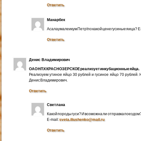
Ответить
Манарбек
Асалаумалеикум Петр!по какой цене гусиные яица? E
Ответить
Денис Владимирович
ОАО НПХ КРАСНОЗЕРСКОЕ реализует инкубационные яйца.
Реализуем утиное яйцо 30 рублей и гусиное яйцо 70 рублей.
Денис Владимирович.
Ответить
Светлана
Какой породы гуси? И возможна ли отправка поездом
E-mail:
sveta.iliushenko@mail.ru
Ответить