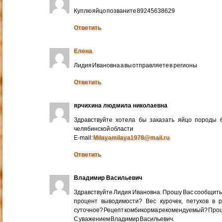
Куплю яйцо позваните 89245638629
Ответить
Елена
Лидия Ивановна а вы отправляете в регионы
Ответить
ярчихина людмила николаевна
Здравствуйте хотела бы заказать яйцо породы 
челябинской области
E-mail:
Milayamilaya1978@mail.ru
Ответить
Владимир Васильевич
Здравствуйте Лидия Ивановна. Прошу Вас сообщить
процент выводимости? Вес курочек, петухов в 
суточное? Рецепт комбикорма рекомендуемый? Про
С уважением Владимир Васильевич.