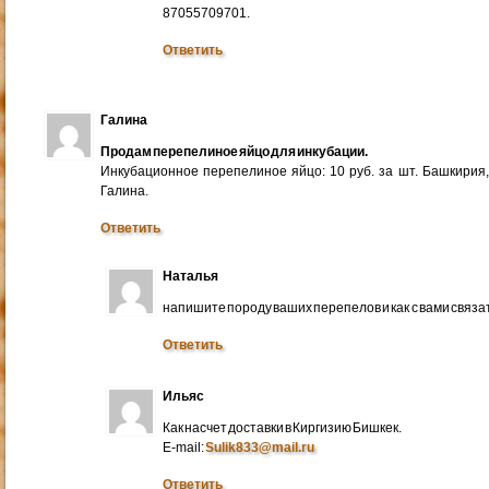
87055709701.
Ответить
Галина
Продам перепелиное яйцо для инкубации.
Инкубационное перепелиное яйцо: 10 руб. за шт. Башкирия
Галина.
Ответить
Наталья
напишите породу ваших перепелов и как с вами связа
Ответить
Ильяс
Как насчет доставки в Киргизию Бишкек.
E-mail:
Sulik833@mail.ru
Ответить