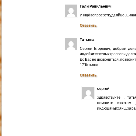
Гали Равильевич
И ещё вопрос : откуда яйцо . E-mail
Ответить
Татьяна
Сергей Егорович, добрый ден
индейки тяжелых кроссов и долго
До Вас не дозвониться, позвонит
17 Татьяна.
Ответить
сергей
здравствуйте , тат
помогите советом 
индюшачьих яиц . за р