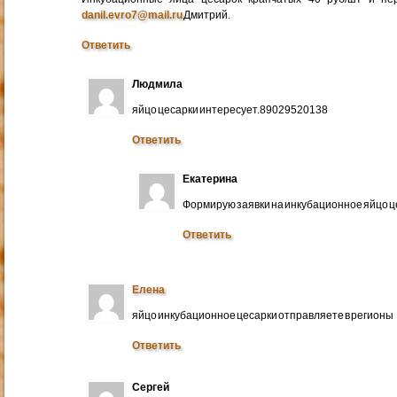
danil.evro7@mail.ru
Дмитрий.
Ответить
Людмила
яйцо цесарки интересует.89029520138
Ответить
Екатерина
Формирую заявки на инкубационное яйцо ц
Ответить
Елена
яйцо инкубационное цесарки отправляете в регионы
Ответить
Сергей