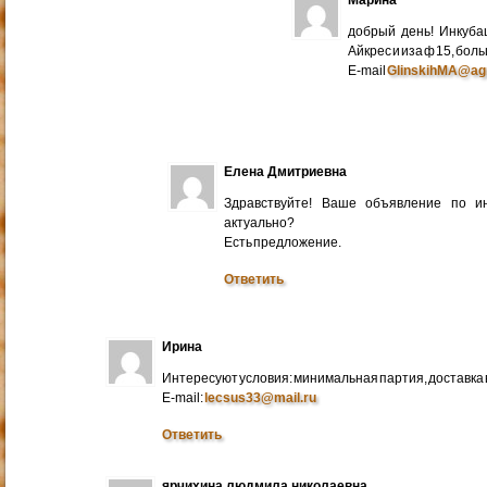
добрый день! Инкуба
Айкрес и иза ф 15, бо
E-mail
GlinskihMA@ag
Елена Дмитриевна
Здравствуйте! Ваше объявление по и
актуально?
Есть предложение.
Ответить
Ирина
Интересуют условия: минимальная партия, доставка в
E-mail:
lecsus33@mail.ru
Ответить
ярчихина людмила николаевна