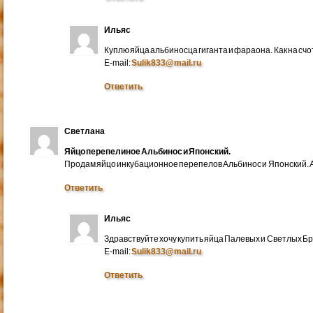
Ильяс
Куплю яйца альбиносца гиганта и фараона. Как на счо
E-mail:
Sulik833@mail.ru
Ответить
Светлана
Яйцо перепелиное Альбинос и Японский.
Продам яйцо инкубационное перепелов Альбинос и Японский. А
Ответить
Ильяс
Здравствуйте хочу купить яйца Палевых и Светлых Бра
E-mail:
Sulik833@mail.ru
Ответить