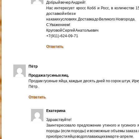
Добрый вечер Андрей!
Нас интересует кросс Кобб и Росс, в количестве 
доставкой и без и
на каких условиях. Доставка до Великого Новгорода.
С Уважением!
Круговой Сергей Анатольевич
+7(911)-624-09-71
Ответить
Пётр
Продажа гусиных яиц.
Продам гусиные яйца, каждые десять дней по сорок штук. Ир
Пётр.
Ответить
Екатерина
Здравствуйте!
Заинтересовало предложение утиного и гусиного я
породы (если породы) и возможные объемы заказа (ми
приобрести яйцо водоплавающих в марте-апреле.