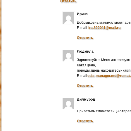
Ответить
Ирина
Добрый день, минимальная парти
E-mail:
ira.822011@mail.ru
Ответить
Людмила
Здравствуйте. Меня интересуют 
Какая цена,
породы, где вы находитесь и как
E-mail
cd.s-manager.md@romat.
Ответить
Дилмурод
Приветь вы сможете яицы отправ
Ответить