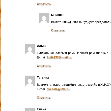
Ответить
Карлсон
Вам кто-нибудь, что-нибудь уже предлагал
Ответить
Ильяс
Куплю яйца Палевых Брам и Черных Брам.Киргизия Би
E-mail:
Sulik833@mail.ru
Ответить
Татьяна
Возможна ли доставка в Нижневартовский р-н ХМАО?
E-mail:
puchina@live.ru
Ответить
Елена