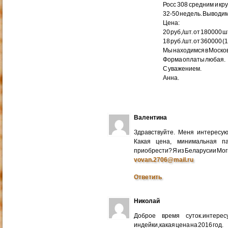
Росс 308 средним и кр
32-50 недель. Выводим
Цена:
20 руб,/шт. от 180000 ш
18 руб./шт. от 360000 (
Мы находимся в Москов
Форма оплаты любая.
С уважением.
Анна.
Валентина
Здравствуйте. Меня интересу
Какая цена, минимальная п
приобрести? Я из Беларусии Мог
vovan.2706@mail.ru
Ответить
Николай
Доброе время суток.интере
индейки,какая цена на 2016 год.