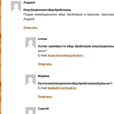
Андрей
Инкубационное яйцо бройлеров.
Подам инкубационное яйцо бройлеров в Брянске. Брянска
Андрей.
Ответить
елена
Хотим приобрести яйца бройлеров инкубационн
цена?
E-mail:
ivancova-elena@mail.ru
Ответить
Марина
Куплю инкубационное яйцо бройлеров в Брянске
!!!
E-mail:
balda32.ru@mail.ru
Ответить
Сергей