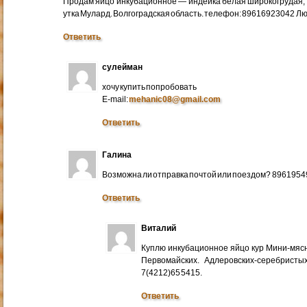
Продам яйцо инкубационное — индейка белая широкогрудая, 
утка Мулард. Волгоградская область. телефон: 89616923042 Л
Ответить
сулейман
хочу купить попробовать
E-mail:
mehanic08@gmail.com
Ответить
Галина
Возможна ли отправка почтой или поездом? 896195
Ответить
Виталий
Куплю инкубационное яйцо кур Мини-мяс
Первомайских. Адлеровских-серебристых
7(4212)65 5415.
Ответить