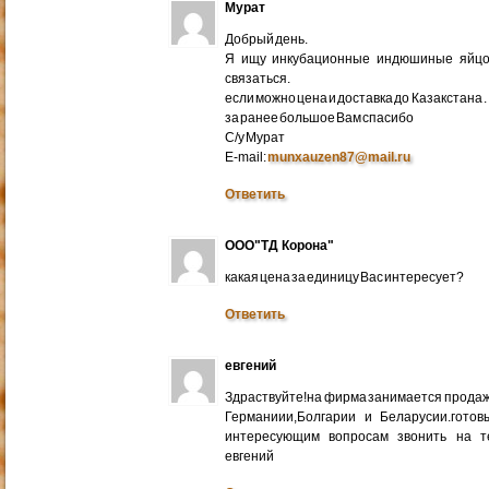
Мурат
Добрый день.
Я ищу инкубационные индюшиные яйцо 
связаться.
если можно цена и доставка до Казакстана .
за ранее большое Вам спасибо
С/у Мурат
E-mail:
munxauzen87@mail.ru
Ответить
ООО"ТД Корона"
какая цена за единицу Вас интересует?
Ответить
евгений
Здраствуйте!на фирма занимается прода
Германиии,Болгарии и Беларусии.готов
интересующим вопросам звонить на т
евгений