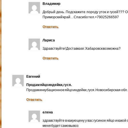
Владимир
Добрый день. Подскажите породу уток и гусей??? 
Приморский край…Спасибо тел.+79025266597
Ответить
Лариса
Здравствуйте! Доставка в г. Хабаровск возможна?
Ответить
Евгений
Продам яйцо индейки, гуся.
Продам инкубационное яйцо индейки, гуся. Новосибирская обл.
Ответить
елена
здравствуйте в какую цену у вас гусиное яйцо и какой
меня будет самовывоз