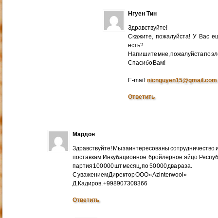
Нгуен Тин
Здравствуйте!
Скажите, пожалуйста! У Вас 
есть?
Напишите мне, пожалуйста по эл
Cпасибо Вам!
E-mail:
nicnguyen15@gmail.com
Ответить
Мардон
Здравствуйте! Мы заинтересованы сотрудничество и
поставкам Инкубационное бройлерное яйцо Респуб
партия 100 000 шт месяц, по 50 000 два раза.
С уважением Директор ООО «Azinterwooi»
Д.Кадиров. +998907308366
Ответить