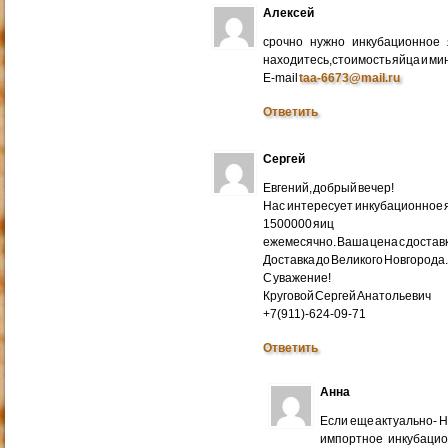
Алексей
срочно нужно инкубационное
находитесь,стоимость яйца и ми
E-mail
taa-6673@mail.ru
Ответить
Сергей
Евгений, добрый вечер!
Нас интересует инкубационное яй
1500000 яиц
ежемесячно. Ваша цена с доставко
Доставка до Великого Новгорода
С уважение!
Круговой Сергей Анатольевич
+7(911)-624-09-71
Ответить
Анна
Если еще актуально- 
импортное инкубацио