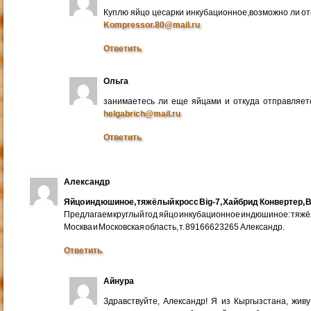
Куплю яйцо цесарки инкубационное,возможно ли от
Kompressor.80@mail.ru
Ответить
Ольга
занимаетесь ли еще яйцами и откуда отправляете
helgabrich@mail.ru
Ответить
Александр
Яйцо индюшиное, тяжёлый кросс Big-7, Хайбрид Конвертер, B
Предлагаем круглый год яйцо инкубационное индюшиное: тяжёлы
Москва и Московская область, т. 89166623265 Александр.
Ответить
Айнура
Здравствуйте, Александр! Я из Кыргызстана, жив