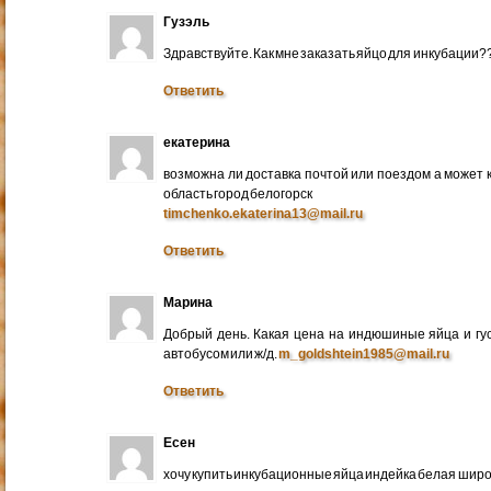
Гузэль
Здравствуйте. Как мне заказать яйцо для инкубации?
Ответить
екатерина
возможна ли доставка почтой или поездом а может 
область город белогорск
timchenko.ekaterina13@mail.ru
Ответить
Марина
Добрый день. Какая цена на индюшиные яйца и гу
автобусом или ж/д.
m_goldshtein1985@mail.ru
Ответить
Есен
хочу купить инкубационные яйца индейка белая широ