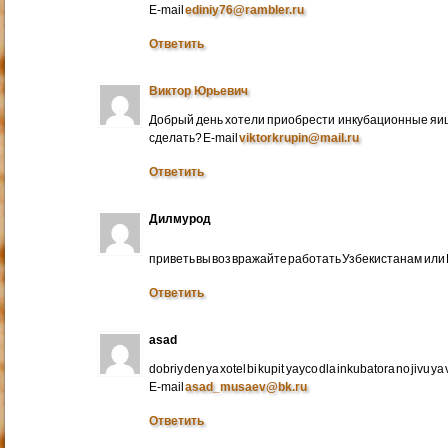
E-mail
ediniy76@rambler.ru
Ответить
Виктор Юрьевич
Добрый день хотели приобрести инкубационные яица
сделать? E-mail
viktorkrupin@mail.ru
Ответить
Дилмурод
приветь вы воз вражайте работать Узбекистанам ил
Ответить
asad
dobriy den ya xotel bi kupit yayco dla inkubatora no jivu ya v 
E-mail
asad_musaev@bk.ru
Ответить