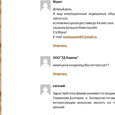
Мурат
Добрый день.
Я ищу инкубационные индюшиные яйцо 
связаться.
если можно цена и доставка до Казакстана .
за ранее большое Вам спасибо
С/у Мурат
E-mail:
munxauzen87@mail.ru
Ответить
ООО"ТД Корона"
какая цена за единицу Вас интересует?
Ответить
евгений
Здраствуйте!на фирма занимается прода
Германиии,Болгарии и Беларусии.готов
интересующим вопросам звонить на т
евгений