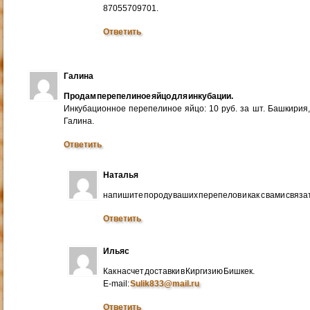
87055709701.
Ответить
Галина
Продам перепелиное яйцо для инкубации.
Инкубационное перепелиное яйцо: 10 руб. за шт. Башкирия
Галина.
Ответить
Наталья
напишите породу ваших перепелов и как с вами связа
Ответить
Ильяс
Как насчет доставки в Киргизию Бишкек.
E-mail:
Sulik833@mail.ru
Ответить