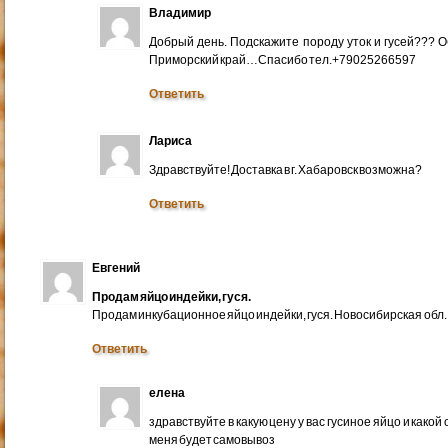
Владимир
Добрый день. Подскажите породу уток и гусей??? 
Приморский край…Спасибо тел.+79025266597
Ответить
Лариса
Здравствуйте! Доставка в г. Хабаровск возможна?
Ответить
Евгений
Продам яйцо индейки, гуся.
Продам инкубационное яйцо индейки, гуся. Новосибирская обл.
Ответить
елена
здравствуйте в какую цену у вас гусиное яйцо и какой
меня будет самовывоз