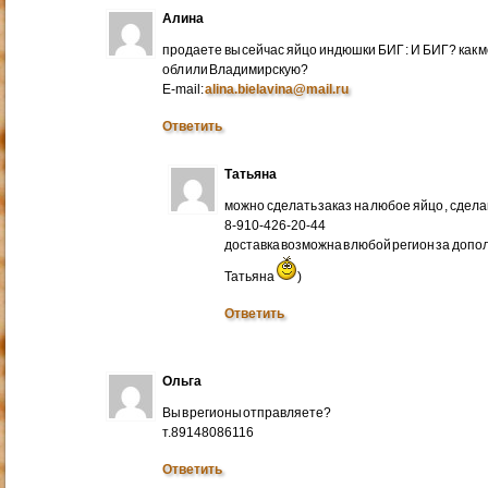
Алина
продаете вы сейчас яйцо индюшки БИГ : И БИГ? как м
обл или Владимирскую?
E-mail:
alina.bielavina@mail.ru
Ответить
Татьяна
можно сделать заказ на любое яйцо , сдел
8-910-426-20-44
доставка возможна в любой регион за доп
Татьяна
)
Ответить
Ольга
Вы в регионы отправляете?
т.89148086116
Ответить