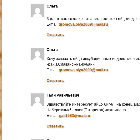
Ольга
Заказ от какого количества, сколько стоит яйцо индю
E-mail:
gromova.olya2009@mail.ru
Ответить
Ольга
Хочу заказать яйца инкубационные индеек, сколько
край, г. Славянск-на-Кубани
E-mail:
gromova.olya2009@mail.ru
Ответить
Гали Равильевич
Здравствуйте интересует яйцо биг-6 , на конец ма
Набережных Челнов (Татарстан) и какая цена
E-mail :
gali1983@mail.ru
Ответить