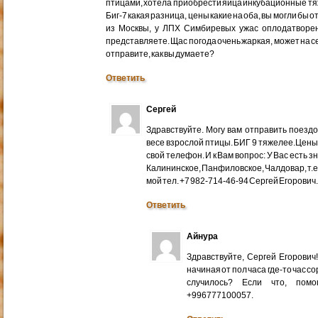
птицами, хотела приобрести яйца инкубационные тяже
Биг-7 какая разница, цены какие на оба, вы могли бы 
из Москвы, у ЛПХ Симбиревых ужас оплодатворен
представляете. Щас погода очень жаркая, может на с
отправите, как вы думаете?
Ответить
Сергей
Здравствуйте. Могу вам отправить поездом
весе взрослой птицы. БИГ 9 тяжелее.Цены
свой телефон. И к Вам вопрос: У Вас есть 
Калининское, Панфиловское, Чалдовар, т.
мой тел. +7 982-714-46-94 Сергей Егорович
Ответить
Айнура
Здравствуйте, Сергей Егорови
начиная от пол часа где-то час со
случилось? Если что, помо
+996777100057.