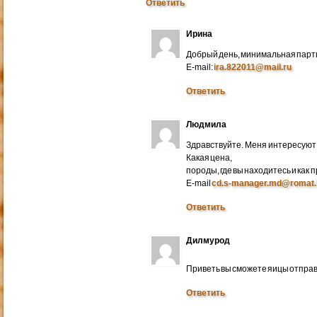
Ответить
Ирина
Добрый день, минимальная парти
E-mail:
ira.822011@mail.ru
Ответить
Людмила
Здравствуйте. Меня интересуют 
Какая цена,
породы, где вы находитесь и как
E-mail
cd.s-manager.md@romat.
Ответить
Дилмурод
Приветь вы сможете яицы отправ
Ответить