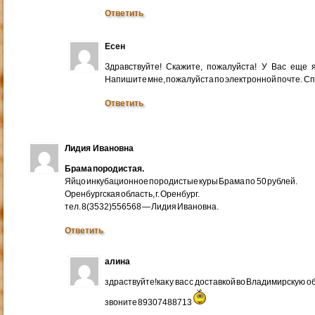
Ответить
Есен
Здравствуйте! Скажите, пожалуйста! У Вас еще
Напишите мне, пожалуйста по электронной почте. Cп
Ответить
Лидия Ивановна
Брама породистая.
Яйцо инкубационное породистые куры Брама по 50 рублей.
Оренбургская область, г. Оренбург.
тел. 8(3532)556568 — Лидия Ивановна.
Ответить
алина
здраствуйте!как у вас с доставкой во Владимирскую 
звоните 89307488713