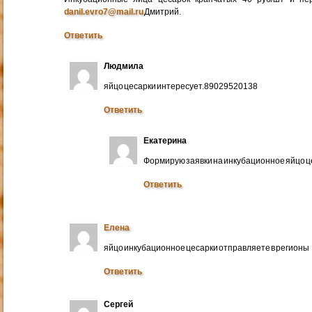
danil.evro7@mail.ru
Дмитрий.
Ответить
Людмила
яйцо цесарки интересует.89029520138
Ответить
Екатерина
Формирую заявки на инкубационное яйцо ц
Ответить
Елена
яйцо инкубационное цесарки отправляете в регионы
Ответить
Сергей