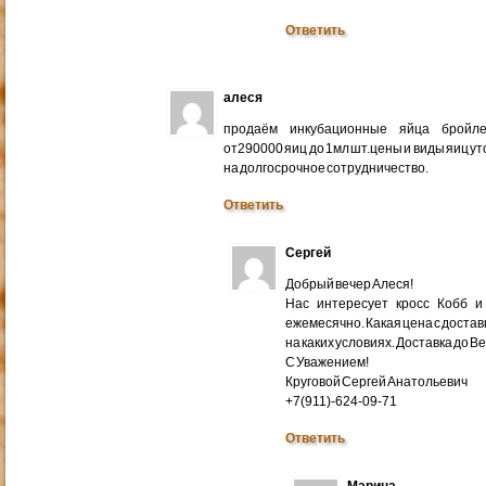
Ответить
алеся
продаём инкубационные яйца бройлер
от290000 яиц до 1мл шт.цены и виды яиц у
на долгосрочное сотрудничество.
Ответить
Сергей
Добрый вечер Алеся!
Нас интересует кросс Кобб и
ежемесячно. Какая цена с доставк
на каких условиях. Доставка до В
С Уважением!
Круговой Сергей Анатольевич
+7(911)-624-09-71
Ответить
Марина