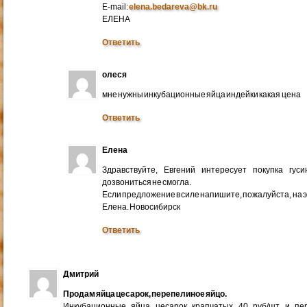
E-mail:
elena.bedareva@bk.ru
ЕЛЕНА
Ответить
олеся
мне нужны инкубационные яйца индейки какая цена
Ответить
Елена
Здравствуйте, Евгений интересует покупка гус
дозвониться не смогла.
Если предложение в силе напишите, пожалуйста, на 
Елена. Новосибирск
Ответить
Дмитрий
Продам яйца цесарок, перепелиное яйцо.
Инкубационные яйца цесарок крапчатых 40 руб/шт и пер