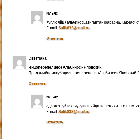
Ильяс
Куплю яйца альбиносца гиганта и фараона. Как на счо
E-mail:
Sulik833@mail.ru
Ответить
Светлана
Яйцо перепелиное Альбинос и Японский.
Продам яйцо инкубационное перепелов Альбинос и Японский. А
Ответить
Ильяс
Здравствуйте хочу купить яйца Палевых и Светлых Бра
E-mail:
Sulik833@mail.ru
Ответить