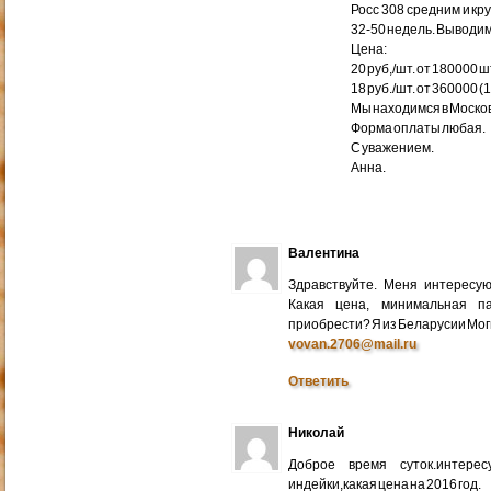
Росс 308 средним и кр
32-50 недель. Выводим
Цена:
20 руб,/шт. от 180000 ш
18 руб./шт. от 360000 (
Мы находимся в Москов
Форма оплаты любая.
С уважением.
Анна.
Валентина
Здравствуйте. Меня интересу
Какая цена, минимальная п
приобрести? Я из Беларусии Мог
vovan.2706@mail.ru
Ответить
Николай
Доброе время суток.интере
индейки,какая цена на 2016 год.