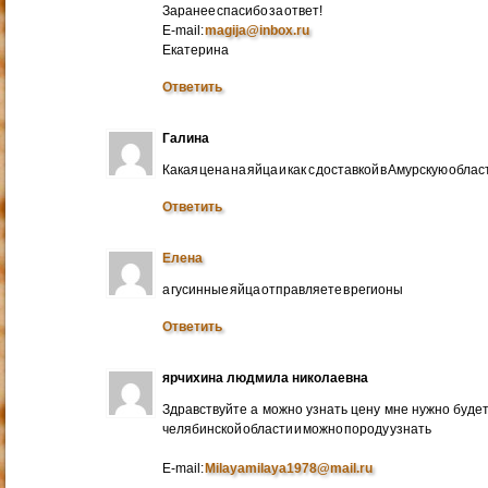
Заранее спасибо за ответ!
E-mail:
magija@inbox.ru
Екатерина
Ответить
Галина
Какая цена на яйца и как с доставкой в Амурскую обл
Ответить
Елена
а гусинные яйца отправляете в регионы
Ответить
ярчихина людмила николаевна
Здравствуйте а можно узнать цену мне нужно будет 
челябинской области и можно породу узнать
E-mail:
Milayamilaya1978@mail.ru