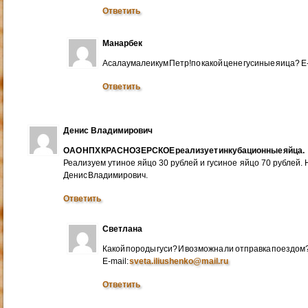
Ответить
Манарбек
Асалаумалеикум Петр!по какой цене гусиные яица? E
Ответить
Денис Владимирович
ОАО НПХ КРАСНОЗЕРСКОЕ реализует инкубационные яйца.
Реализуем утиное яйцо 30 рублей и гусиное яйцо 70 рублей.
Денис Владимирович.
Ответить
Светлана
Какой породы гуси? И возможна ли отправка поездом
E-mail:
sveta.iliushenko@mail.ru
Ответить