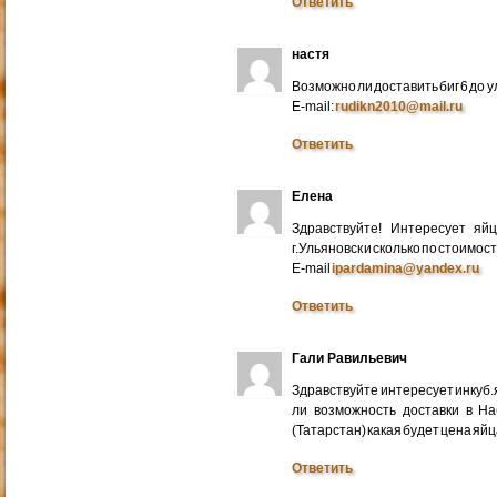
Ответить
настя
Возможно ли доставить биг 6 до у
E-mail:
rudikn2010@mail.ru
Ответить
Елена
Здравствуйте! Интересует яй
г.Ульяновск и сколько по стоимос
E-mail
ipardamina@yandex.ru
Ответить
Гали Равильевич
Здравствуйте интересует инкуб.
ли возможность доставки в Н
(Татарстан) какая будет цена яйц
Ответить