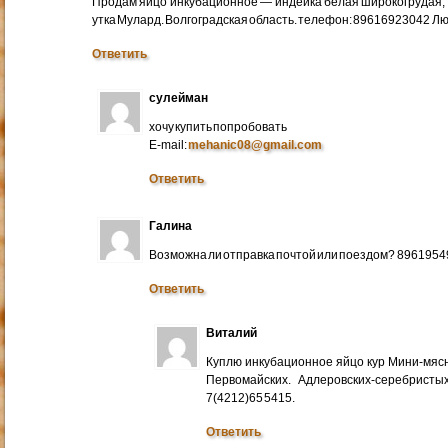
Продам яйцо инкубационное — индейка белая широкогрудая, 
утка Мулард. Волгоградская область. телефон: 89616923042 Л
Ответить
сулейман
хочу купить попробовать
E-mail:
mehanic08@gmail.com
Ответить
Галина
Возможна ли отправка почтой или поездом? 896195
Ответить
Виталий
Куплю инкубационное яйцо кур Мини-мяс
Первомайских. Адлеровских-серебристых
7(4212)65 5415.
Ответить