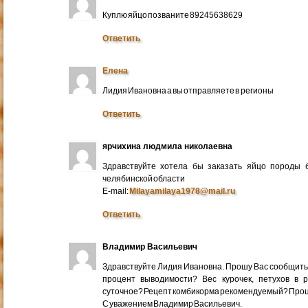
Куплю яйцо позваните 89245638629
Ответить
Елена
Лидия Ивановна а вы отправляете в регионы
Ответить
ярчихина людмила николаевна
Здравствуйте хотела бы заказать яйцо породы 
челябинской области
E-mail:
Milayamilaya1978@mail.ru
Ответить
Владимир Васильевич
Здравствуйте Лидия Ивановна. Прошу Вас сообщить
процент выводимости? Вес курочек, петухов в 
суточное? Рецепт комбикорма рекомендуемый? Про
С уважением Владимир Васильевич.