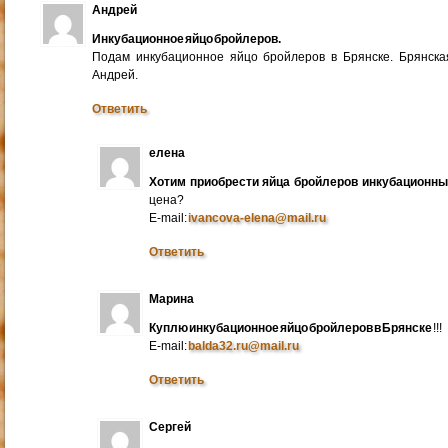
Андрей
Инкубационное яйцо бройлеров.
Подам инкубационное яйцо бройлеров в Брянске. Брянска
Андрей.
Ответить
елена
Хотим приобрести яйца бройлеров инкубационн
цена?
E-mail:
ivancova-elena@mail.ru
Ответить
Марина
Куплю инкубационное яйцо бройлеров в Брянске
!!!
E-mail:
balda32.ru@mail.ru
Ответить
Сергей