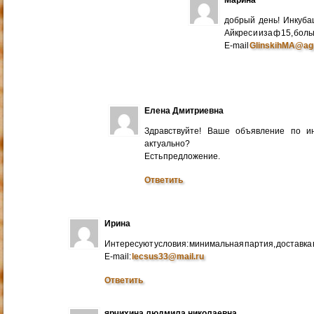
добрый день! Инкуба
Айкрес и иза ф 15, бо
E-mail
GlinskihMA@ag
Елена Дмитриевна
Здравствуйте! Ваше объявление по и
актуально?
Есть предложение.
Ответить
Ирина
Интересуют условия: минимальная партия, доставка в
E-mail:
lecsus33@mail.ru
Ответить
ярчихина людмила николаевна