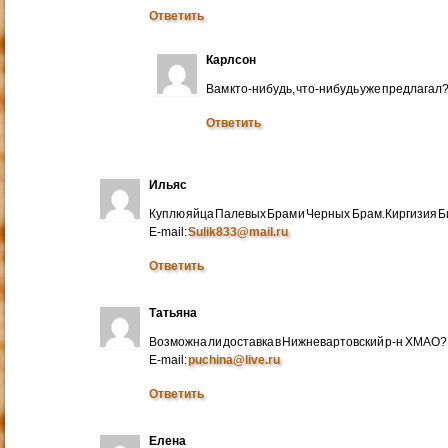
Ответить
Карлсон
Вам кто-нибудь, что-нибудь уже предлагал
Ответить
Ильяс
Куплю яйца Палевых Брам и Черных Брам.Киргизия Би
E-mail:
Sulik833@mail.ru
Ответить
Татьяна
Возможна ли доставка в Нижневартовский р-н ХМАО?
E-mail:
puchina@live.ru
Ответить
Елена