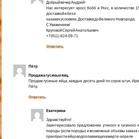
Добрый вечер Андрей!
Нас интересует кросс Кобб и Росс, в количестве 
доставкой и без и
на каких условиях. Доставка до Великого Новгорода.
С Уважением!
Круговой Сергей Анатольевич
+7(911)-624-09-71
Ответить
Пётр
Продажа гусиных яиц.
Продам гусиные яйца, каждые десять дней по сорок штук. Ир
Пётр.
Ответить
Екатерина
Здравствуйте!
Заинтересовало предложение утиного и гусиного я
породы (если породы) и возможные объемы заказа (ми
приобрести яйцо водоплавающих в марте-апреле.