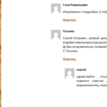
Гали Равильевич
И ещё вопрос : откуда яйцо . E-mail
Ответить
Татьяна
Сергей Егорович, добрый ден
индейки тяжелых кроссов и долго
До Вас не дозвониться, позвонит
17 Татьяна.
Ответить
сергей
здравствуйте , тат
помогите советом 
индюшачьих яиц . за р