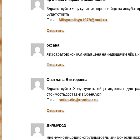
Здравствуйте хочу купить в апреле яйцо на инкубато
будет стоить
E-mail:
Milayamilaya1978@mail.ru
Ответить
оксана
я из саратовской обл какая цена на индюшачие яйца.и к
Ответить
Светлана Викторовна
Здравствуйте Хочу купить яйца индюшат для ра
стоимость доставки в Оренбург.
E-mail:
sofka-din@rambler.ru
Ответить
Дилмурод
мне нужно яйцо ширкогрудный белый индюк если мо