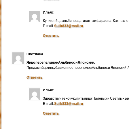
Ильяс
Куплю яйца альбиносца гиганта и фараона. Как на счо
E-mail:
Sulik833@mail.ru
Ответить
Светлана
Яйцо перепелиное Альбинос и Японский.
Продам яйцо инкубационное перепелов Альбинос и Японский. А
Ответить
Ильяс
Здравствуйте хочу купить яйца Палевых и Светлых Бра
E-mail:
Sulik833@mail.ru
Ответить