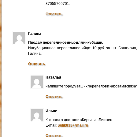
87055709701.
Ответить
Галина
Продам перепелиное яйцо для инкубации.
Инкубационное перепелиное яйцо: 10 руб. за шт. Башкирия
Галина.
Ответить
Наталья
напишите породу ваших перепелов и как с вами связа
Ответить
Ильяс
Как насчет доставки в Киргизию Бишкек.
E-mail:
Sulik833@mail.ru
Ответить