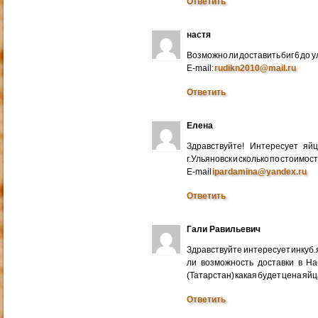
Ответить
настя
Возможно ли доставить биг 6 до у
E-mail:
rudikn2010@mail.ru
Ответить
Елена
Здравствуйте! Интересует яй
г.Ульяновск и сколько по стоимос
E-mail
ipardamina@yandex.ru
Ответить
Гали Равильевич
Здравствуйте интересует инкуб.
ли возможность доставки в Н
(Татарстан) какая будет цена яйц
Ответить