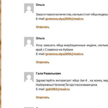
Ольга
Заказ от какого количества, сколько стоит яйцо индю
E-mail:
gromova.olya2009@mail.ru
Ответить
Ольга
Хочу заказать яйца инкубационные индеек, сколько
край, г. Славянск-на-Кубани
E-mail:
gromova.olya2009@mail.ru
Ответить
Гали Равильевич
Здравствуйте интересует яйцо биг-6 , на конец ма
Набережных Челнов (Татарстан) и какая цена
E-mail :
gali1983@mail.ru
Ответить