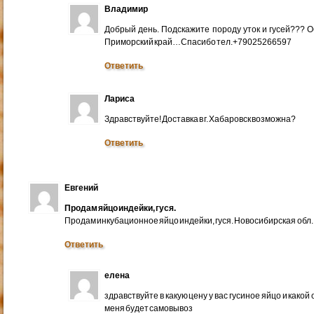
Владимир
Добрый день. Подскажите породу уток и гусей??? 
Приморский край…Спасибо тел.+79025266597
Ответить
Лариса
Здравствуйте! Доставка в г. Хабаровск возможна?
Ответить
Евгений
Продам яйцо индейки, гуся.
Продам инкубационное яйцо индейки, гуся. Новосибирская обл.
Ответить
елена
здравствуйте в какую цену у вас гусиное яйцо и какой
меня будет самовывоз