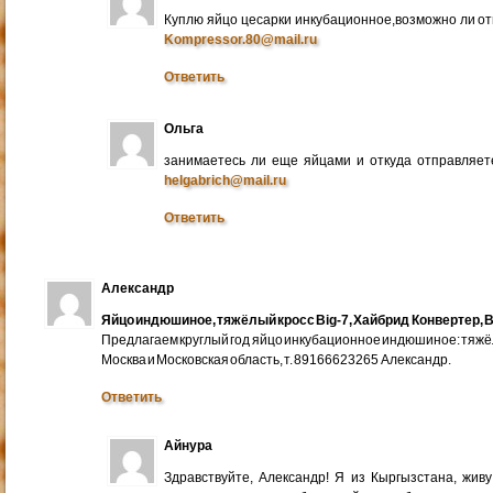
Куплю яйцо цесарки инкубационное,возможно ли от
Kompressor.80@mail.ru
Ответить
Ольга
занимаетесь ли еще яйцами и откуда отправляете
helgabrich@mail.ru
Ответить
Александр
Яйцо индюшиное, тяжёлый кросс Big-7, Хайбрид Конвертер, B
Предлагаем круглый год яйцо инкубационное индюшиное: тяжёлы
Москва и Московская область, т. 89166623265 Александр.
Ответить
Айнура
Здравствуйте, Александр! Я из Кыргызстана, жив