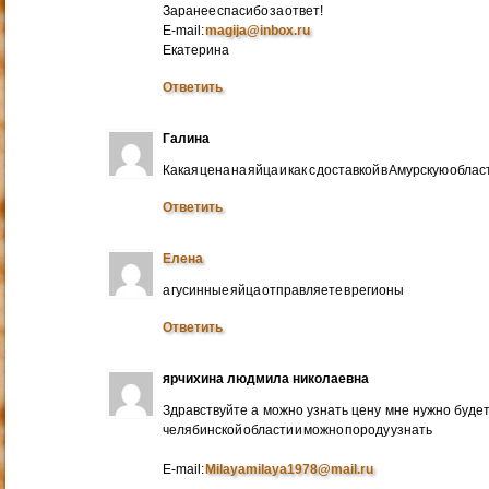
Заранее спасибо за ответ!
E-mail:
magija@inbox.ru
Екатерина
Ответить
Галина
Какая цена на яйца и как с доставкой в Амурскую обл
Ответить
Елена
а гусинные яйца отправляете в регионы
Ответить
ярчихина людмила николаевна
Здравствуйте а можно узнать цену мне нужно будет 
челябинской области и можно породу узнать
E-mail:
Milayamilaya1978@mail.ru