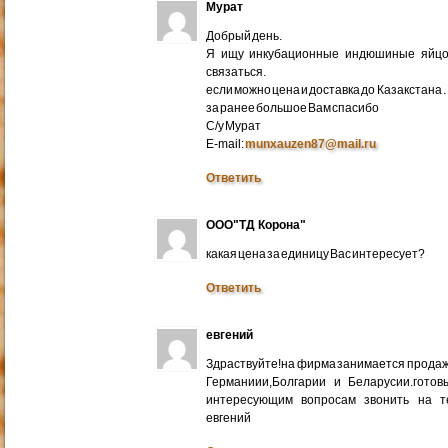
Мурат
Добрый день.
Я ищу инкубационные индюшиные яйцо 
связаться.
если можно цена и доставка до Казакстана .
за ранее большое Вам спасибо
С/у Мурат
E-mail:
munxauzen87@mail.ru
Ответить
ООО"ТД Корона"
какая цена за единицу Вас интересует?
Ответить
евгений
Здраствуйте!на фирма занимается прода
Германиии,Болгарии и Беларусии.готов
интересующим вопросам звонить на т
евгений