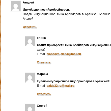
Андрей
Инкубационное яйцо бройлеров.
Подам инкубационное яйцо бройлеров в Брянске. Брянска
Андрей.
Ответить
елена
Хотим приобрести яйца бройлеров инкубационн
цена?
E-mail:
ivancova-elena@mail.ru
Ответить
Марина
Куплю инкубационное яйцо бройлеров в Брянске
!!!
E-mail:
balda32.ru@mail.ru
Ответить
Сергей