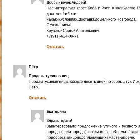
Добрый вечер Андрей!
Нас интересует кросс Кобб и Росс, в количестве 
доставкой и без и
на каких условиях. Доставка до Великого Новгорода.
С Уважением!
Круговой Сергей Анатольевич
+7(911)-624-09-71
Ответить
Пётр
Продажа гусиных яиц.
Продам гусиные яйца, каждые десять дней по сорок штук. Ир
Пётр.
Ответить
Екатерина
Здравствуйте!
Заинтересовало предложение утиного и гусиного я
породы (если породы) и возможные объемы заказа (ми
приобрести яйцо водоплавающих в марте-апреле.