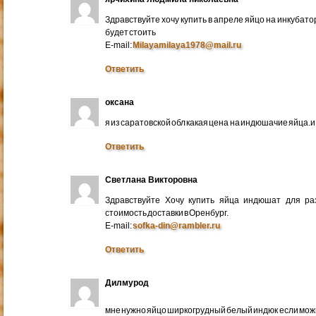
Здравствуйте хочу купить в апреле яйцо на инкубато
будет стоить
E-mail:
Milayamilaya1978@mail.ru
Ответить
оксана
я из саратовской обл какая цена на индюшачие яйца.и к
Ответить
Светлана Викторовна
Здравствуйте Хочу купить яйца индюшат для ра
стоимость доставки в Оренбург.
E-mail:
sofka-din@rambler.ru
Ответить
Дилмурод
мне нужно яйцо ширкогрудный белый индюк если мо