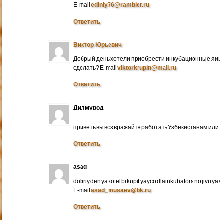
E-mail
ediniy76@rambler.ru
Ответить
Виктор Юрьевич
Добрый день хотели приобрести инкубационные яица
сделать? E-mail
viktorkrupin@mail.ru
Ответить
Дилмурод
приветь вы воз вражайте работать Узбекистанам ил
Ответить
asad
dobriy den ya xotel bi kupit yayco dla inkubatora no jivu ya v 
E-mail
asad_musaev@bk.ru
Ответить