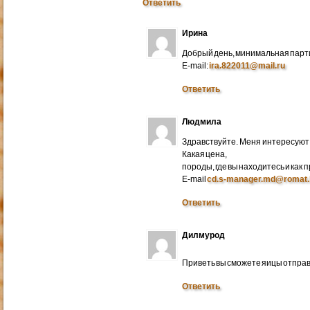
Ответить
Ирина
Добрый день, минимальная парти
E-mail:
ira.822011@mail.ru
Ответить
Людмила
Здравствуйте. Меня интересуют 
Какая цена,
породы, где вы находитесь и как
E-mail
cd.s-manager.md@romat.
Ответить
Дилмурод
Приветь вы сможете яицы отправ
Ответить