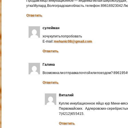
Продам яйцо инкубационное — индейка белая широкогрудая, 
утка Мулард. Волгоградская область. телефон: 89616923042 Л
Ответить
сулейман
хочу купить попробовать
E-mail:
mehanic08@gmail.com
Ответить
Галина
Возможна ли отправка почтой или поездом? 896195
Ответить
Виталий
Куплю инкубационное яйцо кур Мини-мяс
Первомайских. Адлеровских-серебристых
7(4212)65 5415.
Ответить