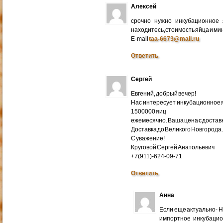
Алексей
срочно нужно инкубационное
находитесь,стоимость яйца и ми
E-mail
taa-6673@mail.ru
Ответить
Сергей
Евгений, добрый вечер!
Нас интересует инкубационное яй
1500000 яиц
ежемесячно. Ваша цена с доставко
Доставка до Великого Новгорода
С уважение!
Круговой Сергей Анатольевич
+7(911)-624-09-71
Ответить
Анна
Если еще актуально- 
импортное инкубацио