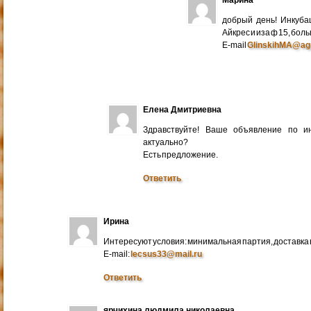
добрый день! Инкуба
Айкрес и иза ф 15, бо
E-mail
GlinskihMA@ag
Елена Дмитриевна
Здравствуйте! Ваше объявление по и
актуально?
Есть предложение.
Ответить
Ирина
Интересуют условия: минимальная партия, доставка в
E-mail:
lecsus33@mail.ru
Ответить
ярчихина людмила николаевна