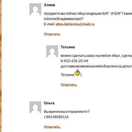
Алина
продаете вы сейчас яйцо индюшки БИГ : И БИГ? как м
обл или Владимирскую?
E-mail:
alina.bielavina@mail.ru
Ответить
Татьяна
можно сделать заказ на любое яйцо , сдел
8-910-426-20-44
доставка возможна в любой регион за доп
Татьяна
)
Ответить
Ольга
Вы в регионы отправляете?
т.89148086116
Ответить