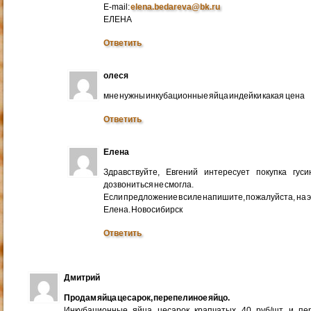
E-mail:
elena.bedareva@bk.ru
ЕЛЕНА
Ответить
олеся
мне нужны инкубационные яйца индейки какая цена
Ответить
Елена
Здравствуйте, Евгений интересует покупка гус
дозвониться не смогла.
Если предложение в силе напишите, пожалуйста, на 
Елена. Новосибирск
Ответить
Дмитрий
Продам яйца цесарок, перепелиное яйцо.
Инкубационные яйца цесарок крапчатых 40 руб/шт и пер