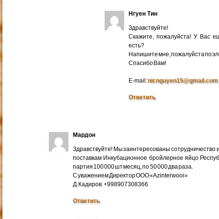
Нгуен Тин
Здравствуйте!
Скажите, пожалуйста! У Вас 
есть?
Напишите мне, пожалуйста по эл
Cпасибо Вам!
E-mail:
nicnguyen15@gmail.com
Ответить
Мардон
Здравствуйте! Мы заинтересованы сотрудничество и
поставкам Инкубационное бройлерное яйцо Респуб
партия 100 000 шт месяц, по 50 000 два раза.
С уважением Директор ООО «Azinterwooi»
Д.Кадиров. +998907308366
Ответить