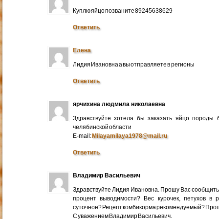
Куплю яйцо позваните 89245638629
Ответить
Елена
Лидия Ивановна а вы отправляете в регионы
Ответить
ярчихина людмила николаевна
Здравствуйте хотела бы заказать яйцо породы 
челябинской области
E-mail:
Milayamilaya1978@mail.ru
Ответить
Владимир Васильевич
Здравствуйте Лидия Ивановна. Прошу Вас сообщить
процент выводимости? Вес курочек, петухов в 
суточное? Рецепт комбикорма рекомендуемый? Про
С уважением Владимир Васильевич.