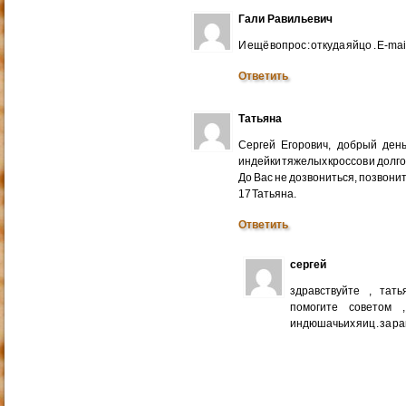
Гали Равильевич
И ещё вопрос : откуда яйцо . E-mail
Ответить
Татьяна
Сергей Егорович, добрый ден
индейки тяжелых кроссов и долго
До Вас не дозвониться, позвонит
17 Татьяна.
Ответить
сергей
здравствуйте , тат
помогите советом 
индюшачьих яиц . за р