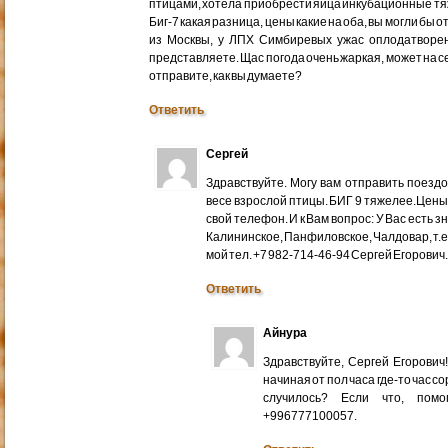
птицами, хотела приобрести яйца инкубационные тяже
Биг-7 какая разница, цены какие на оба, вы могли бы 
из Москвы, у ЛПХ Симбиревых ужас оплодатворен
представляете. Щас погода очень жаркая, может на с
отправите, как вы думаете?
Ответить
Сергей
Здравствуйте. Могу вам отправить поездом
весе взрослой птицы. БИГ 9 тяжелее.Цены
свой телефон. И к Вам вопрос: У Вас есть 
Калининское, Панфиловское, Чалдовар, т.
мой тел. +7 982-714-46-94 Сергей Егорович
Ответить
Айнура
Здравствуйте, Сергей Егорови
начиная от пол часа где-то час со
случилось? Если что, помо
+996777100057.