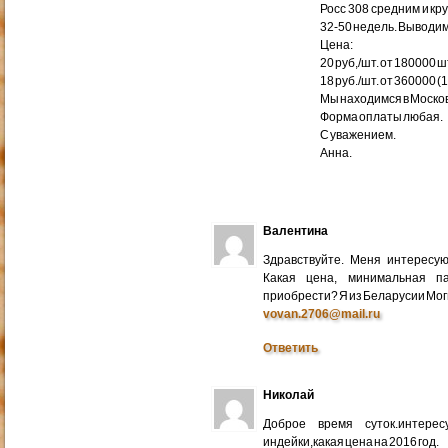
Росс 308 средним и кр
32-50 недель. Выводим
Цена:
20 руб,/шт. от 180000 ш
18 руб./шт. от 360000 (
Мы находимся в Москов
Форма оплаты любая.
С уважением.
Анна.
Валентина
Здравствуйте. Меня интересу
Какая цена, минимальная п
приобрести? Я из Беларусии Мог
vovan.2706@mail.ru
Ответить
Николай
Доброе время суток.интере
индейки,какая цена на 2016 год.