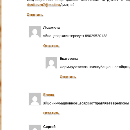
danil.evro7@mail.ru
Дмитрий.
Ответить
Людмила
яйцо цесарки интересует.89029520138
Ответить
Екатерина
Формирую заявки на инкубационное яйцо ц
Ответить
Елена
яйцо инкубационное цесарки отправляете в регионы
Ответить
Сергей