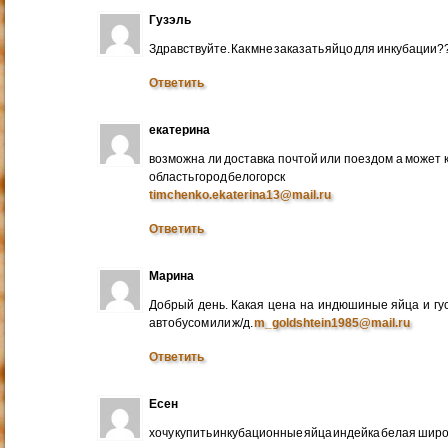
Гузэль
Здравствуйте. Как мне заказать яйцо для инкубации?
Ответить
екатерина
возможна ли доставка почтой или поездом а может 
область город белогорск
timchenko.ekaterina13@mail.ru
Ответить
Марина
Добрый день. Какая цена на индюшиные яйца и гу
автобусом или ж/д.
m_goldshtein1985@mail.ru
Ответить
Есен
хочу купить инкубационные яйца индейка белая широ