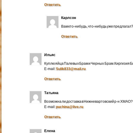
Ответить
Карлсон
Вам кто-нибудь, что-нибудь уже предлагал
Ответить
Ильяс
Куплю яйца Палевых Брам и Черных Брам.Киргизия Би
E-mail:
Sulik833@mail.ru
Ответить
Татьяна
Возможна ли доставка в Нижневартовский р-н ХМАО?
E-mail:
puchina@live.ru
Ответить
Елена