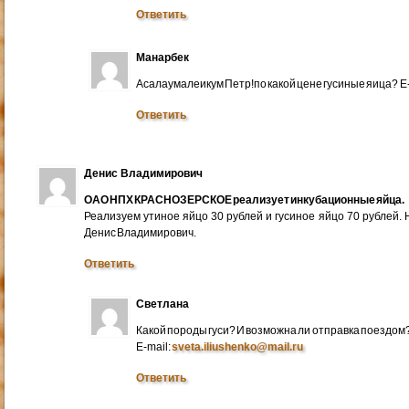
Ответить
Манарбек
Асалаумалеикум Петр!по какой цене гусиные яица? E
Ответить
Денис Владимирович
ОАО НПХ КРАСНОЗЕРСКОЕ реализует инкубационные яйца.
Реализуем утиное яйцо 30 рублей и гусиное яйцо 70 рублей.
Денис Владимирович.
Ответить
Светлана
Какой породы гуси? И возможна ли отправка поездом
E-mail:
sveta.iliushenko@mail.ru
Ответить