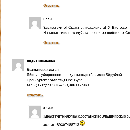
Ответить
Есен
Здравствуйте! Скажите, пожалуйста! У Вас еще
Напишите мне, пожалуйста по электронной почте. Cп
Ответить
Лидия Ивановна
Брама породистая.
Яйцо инкубационное породистые куры Брама по 50 рублей.
Оренбургская область, г. Оренбург.
тел. 8(3532)556568 — Лидия Ивановна.
Ответить
алина
здраствуйте!как у вас с доставкой во Владимирскую 
звоните 89307488713