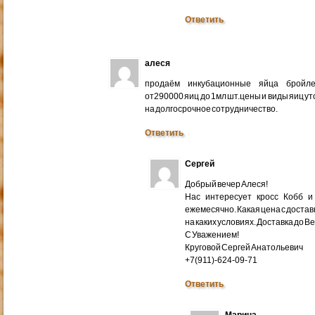
Ответить
алеся
продаём инкубационные яйца бройлер
от290000 яиц до 1мл шт.цены и виды яиц у
на долгосрочное сотрудничество.
Ответить
Сергей
Добрый вечер Алеся!
Нас интересует кросс Кобб и
ежемесячно. Какая цена с доставк
на каких условиях. Доставка до В
С Уважением!
Круговой Сергей Анатольевич
+7(911)-624-09-71
Ответить
Марина