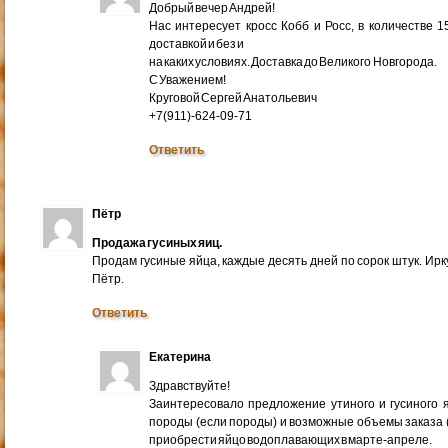
Добрый вечер Андрей!
Нас интересует кросс Кобб и Росс, в количестве 
доставкой и без и
на каких условиях. Доставка до Великого Новгорода.
С Уважением!
Круговой Сергей Анатольевич
+7(911)-624-09-71
Ответить
Пётр
Продажа гусиных яиц.
Продам гусиные яйца, каждые десять дней по сорок штук. Ир
Пётр.
Ответить
Екатерина
Здравствуйте!
Заинтересовало предложение утиного и гусиного я
породы (если породы) и возможные объемы заказа (ми
приобрести яйцо водоплавающих в марте-апреле.