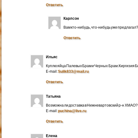
Ответить
Карлсон
Вам кто-нибудь, что-нибудь уже предлагал
Ответить
Ильяс
Куплю яйца Палевых Брам и Черных Брам.Киргизия Би
E-mail:
Sulik833@mail.ru
Ответить
Татьяна
Возможна ли доставка в Нижневартовский р-н ХМАО?
E-mail:
puchina@live.ru
Ответить
Елена