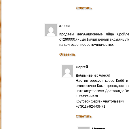
Ответить
алеся
продаём инкубационные яйца бройлер
от290000 яиц до 1мл шт.цены и виды яиц у
на долгосрочное сотрудничество.
Ответить
Сергей
Добрый вечер Алеся!
Нас интересует кросс Кобб и
ежемесячно. Какая цена с доставк
на каких условиях. Доставка до В
С Уважением!
Круговой Сергей Анатольевич
+7(911)-624-09-71
Ответить
Марина