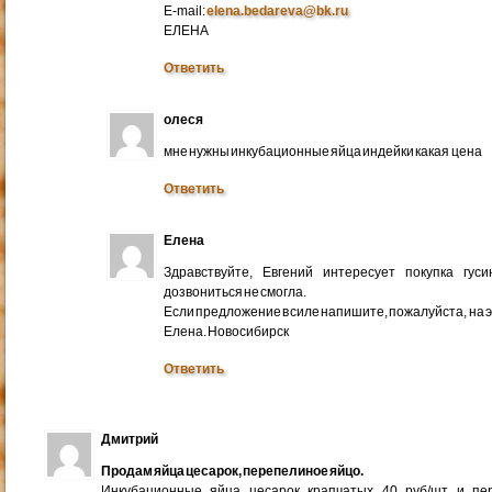
E-mail:
elena.bedareva@bk.ru
ЕЛЕНА
Ответить
олеся
мне нужны инкубационные яйца индейки какая цена
Ответить
Елена
Здравствуйте, Евгений интересует покупка гус
дозвониться не смогла.
Если предложение в силе напишите, пожалуйста, на 
Елена. Новосибирск
Ответить
Дмитрий
Продам яйца цесарок, перепелиное яйцо.
Инкубационные яйца цесарок крапчатых 40 руб/шт и пер