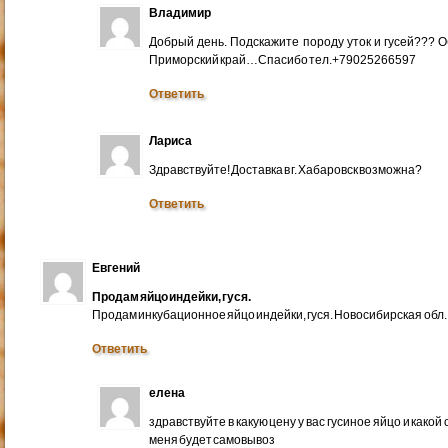
Владимир
Добрый день. Подскажите породу уток и гусей??? 
Приморский край…Спасибо тел.+79025266597
Ответить
Лариса
Здравствуйте! Доставка в г. Хабаровск возможна?
Ответить
Евгений
Продам яйцо индейки, гуся.
Продам инкубационное яйцо индейки, гуся. Новосибирская обл.
Ответить
елена
здравствуйте в какую цену у вас гусиное яйцо и какой
меня будет самовывоз