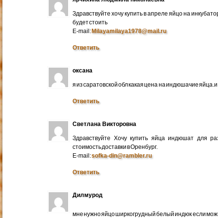
Здравствуйте хочу купить в апреле яйцо на инкубато
будет стоить
E-mail:
Milayamilaya1978@mail.ru
Ответить
оксана
я из саратовской обл какая цена на индюшачие яйца.и к
Ответить
Светлана Викторовна
Здравствуйте Хочу купить яйца индюшат для ра
стоимость доставки в Оренбург.
E-mail:
sofka-din@rambler.ru
Ответить
Дилмурод
мне нужно яйцо ширкогрудный белый индюк если мо