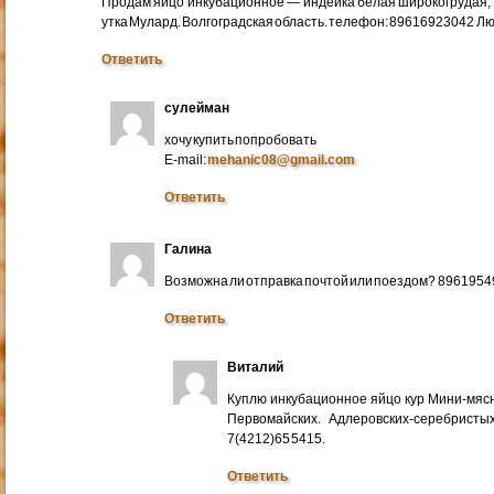
Продам яйцо инкубационное — индейка белая широкогрудая, 
утка Мулард. Волгоградская область. телефон: 89616923042 Л
Ответить
сулейман
хочу купить попробовать
E-mail:
mehanic08@gmail.com
Ответить
Галина
Возможна ли отправка почтой или поездом? 896195
Ответить
Виталий
Куплю инкубационное яйцо кур Мини-мяс
Первомайских. Адлеровских-серебристых
7(4212)65 5415.
Ответить