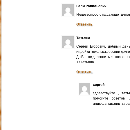
Гали Равильевич
И ещё вопрос : откуда яйцо . E-mail
Ответить
Татьяна
Сергей Егорович, добрый ден
индейки тяжелых кроссов и долго
До Вас не дозвониться, позвонит
17 Татьяна.
Ответить
сергей
здравствуйте , тат
помогите советом 
индюшачьих яиц . за р