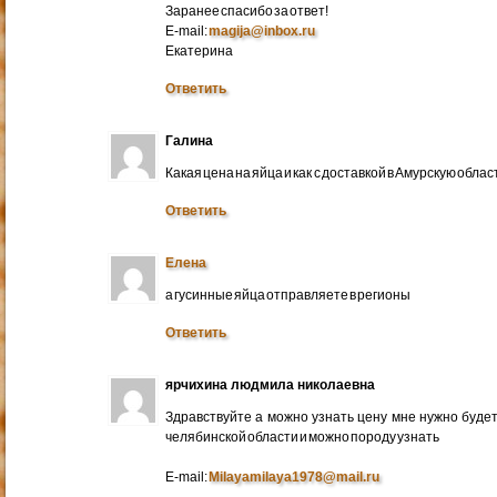
Заранее спасибо за ответ!
E-mail:
magija@inbox.ru
Екатерина
Ответить
Галина
Какая цена на яйца и как с доставкой в Амурскую обл
Ответить
Елена
а гусинные яйца отправляете в регионы
Ответить
ярчихина людмила николаевна
Здравствуйте а можно узнать цену мне нужно будет 
челябинской области и можно породу узнать
E-mail:
Milayamilaya1978@mail.ru