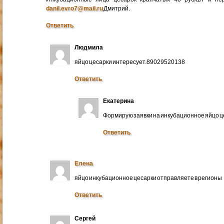
danil.evro7@mail.ru
Дмитрий.
Ответить
Людмила
яйцо цесарки интересует.89029520138
Ответить
Екатерина
Формирую заявки на инкубационное яйцо ц
Ответить
Елена
яйцо инкубационное цесарки отправляете в регионы
Ответить
Сергей