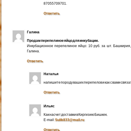
87055709701.
Ответить
Галина
Продам перепелиное яйцо для инкубации.
Инкубационное перепелиное яйцо: 10 руб. за шт. Башкирия
Галина.
Ответить
Наталья
напишите породу ваших перепелов и как с вами связа
Ответить
Ильяс
Как насчет доставки в Киргизию Бишкек.
E-mail:
Sulik833@mail.ru
Ответить