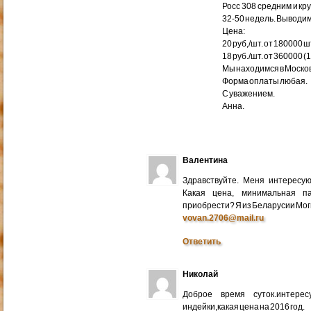
Росс 308 средним и кр
32-50 недель. Выводим
Цена:
20 руб,/шт. от 180000 ш
18 руб./шт. от 360000 (
Мы находимся в Москов
Форма оплаты любая.
С уважением.
Анна.
Валентина
Здравствуйте. Меня интересу
Какая цена, минимальная п
приобрести? Я из Беларусии Мог
vovan.2706@mail.ru
Ответить
Николай
Доброе время суток.интере
индейки,какая цена на 2016 год.