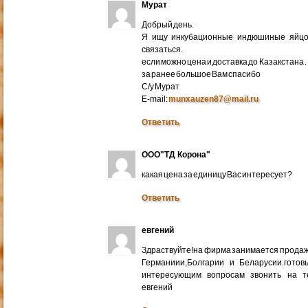
Мурат
Добрый день.
Я ищу инкубационные индюшиные яйцо 
связаться.
если можно цена и доставка до Казакстана .
за ранее большое Вам спасибо
С/у Мурат
E-mail:
munxauzen87@mail.ru
Ответить
ООО"ТД Корона"
какая цена за единицу Вас интересует?
Ответить
евгений
Здраствуйте!на фирма занимается прода
Германиии,Болгарии и Беларусии.готов
интересующим вопросам звонить на т
евгений