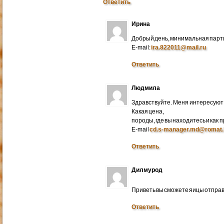
Ответить
Ирина
Добрый день, минимальная парти
E-mail:
ira.822011@mail.ru
Ответить
Людмила
Здравствуйте. Меня интересуют 
Какая цена,
породы, где вы находитесь и как
E-mail
cd.s-manager.md@romat.
Ответить
Дилмурод
Приветь вы сможете яицы отправ
Ответить