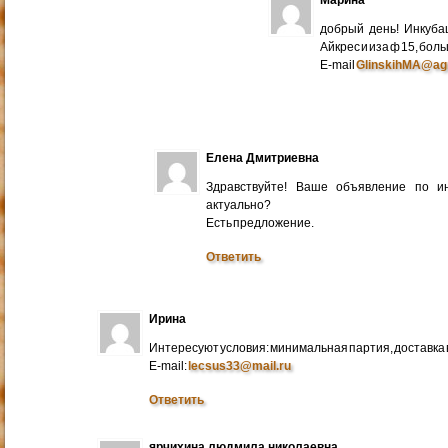
добрый день! Инкуба
Айкрес и иза ф 15, бо
E-mail
GlinskihMA@ag
Елена Дмитриевна
Здравствуйте! Ваше объявление по и
актуально?
Есть предложение.
Ответить
Ирина
Интересуют условия: минимальная партия, доставка в
E-mail:
lecsus33@mail.ru
Ответить
ярчихина людмила николаевна