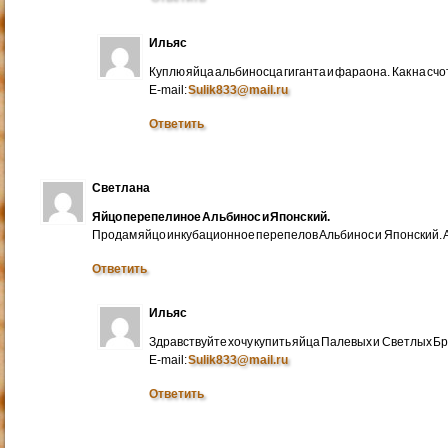
Ильяс
Куплю яйца альбиносца гиганта и фараона. Как на счо
E-mail:
Sulik833@mail.ru
Ответить
Светлана
Яйцо перепелиное Альбинос и Японский.
Продам яйцо инкубационное перепелов Альбинос и Японский. А
Ответить
Ильяс
Здравствуйте хочу купить яйца Палевых и Светлых Бра
E-mail:
Sulik833@mail.ru
Ответить