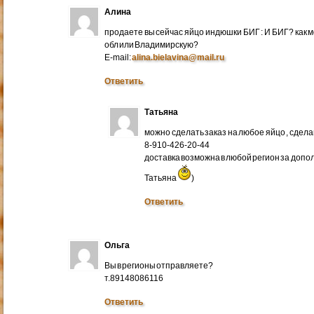
Алина
продаете вы сейчас яйцо индюшки БИГ : И БИГ? как м
обл или Владимирскую?
E-mail:
alina.bielavina@mail.ru
Ответить
Татьяна
можно сделать заказ на любое яйцо , сдел
8-910-426-20-44
доставка возможна в любой регион за доп
Татьяна
)
Ответить
Ольга
Вы в регионы отправляете?
т.89148086116
Ответить