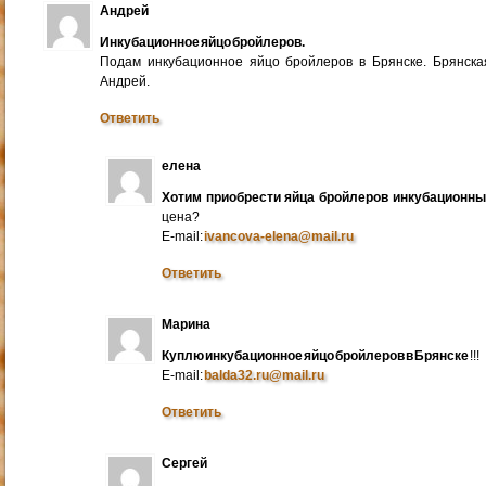
Андрей
Инкубационное яйцо бройлеров.
Подам инкубационное яйцо бройлеров в Брянске. Брянска
Андрей.
Ответить
елена
Хотим приобрести яйца бройлеров инкубационн
цена?
E-mail:
ivancova-elena@mail.ru
Ответить
Марина
Куплю инкубационное яйцо бройлеров в Брянске
!!!
E-mail:
balda32.ru@mail.ru
Ответить
Сергей