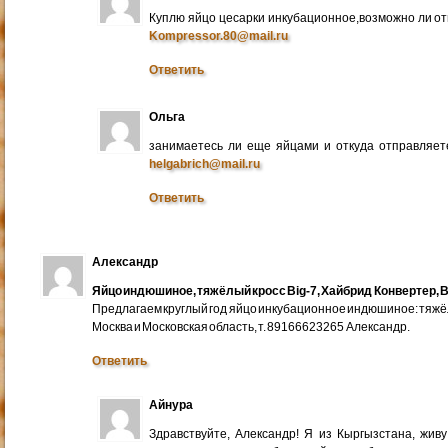
Куплю яйцо цесарки инкубационное,возможно ли от
Kompressor.80@mail.ru
Ответить
Ольга
занимаетесь ли еще яйцами и откуда отправляете
helgabrich@mail.ru
Ответить
Александр
Яйцо индюшиное, тяжёлый кросс Big-7, Хайбрид Конвертер, B
Предлагаем круглый год яйцо инкубационное индюшиное: тяжёлы
Москва и Московская область, т. 89166623265 Александр.
Ответить
Айнура
Здравствуйте, Александр! Я из Кыргызстана, жив