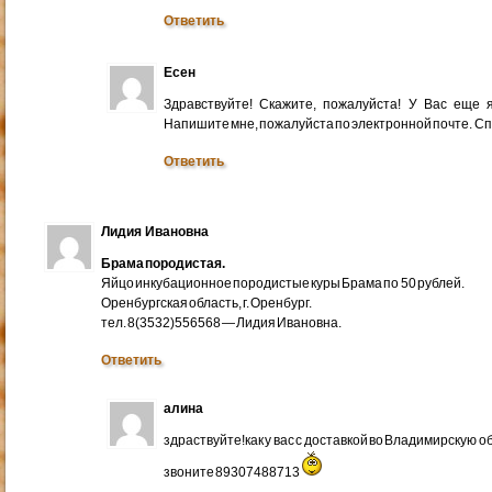
Ответить
Есен
Здравствуйте! Скажите, пожалуйста! У Вас еще
Напишите мне, пожалуйста по электронной почте. Cп
Ответить
Лидия Ивановна
Брама породистая.
Яйцо инкубационное породистые куры Брама по 50 рублей.
Оренбургская область, г. Оренбург.
тел. 8(3532)556568 — Лидия Ивановна.
Ответить
алина
здраствуйте!как у вас с доставкой во Владимирскую 
звоните 89307488713