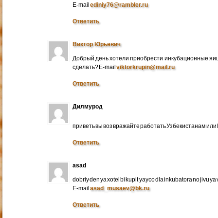
E-mail
ediniy76@rambler.ru
Ответить
Виктор Юрьевич
Добрый день хотели приобрести инкубационные яица
сделать? E-mail
viktorkrupin@mail.ru
Ответить
Дилмурод
приветь вы воз вражайте работать Узбекистанам ил
Ответить
asad
dobriy den ya xotel bi kupit yayco dla inkubatora no jivu ya v 
E-mail
asad_musaev@bk.ru
Ответить