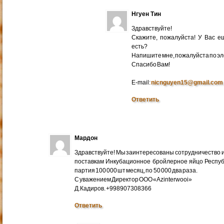
Нгуен Тин
Здравствуйте!
Скажите, пожалуйста! У Вас 
есть?
Напишите мне, пожалуйста по эл
Cпасибо Вам!
E-mail:
nicnguyen15@gmail.com
Ответить
Мардон
Здравствуйте! Мы заинтересованы сотрудничество и
поставкам Инкубационное бройлерное яйцо Респуб
партия 100 000 шт месяц, по 50 000 два раза.
С уважением Директор ООО «Azinterwooi»
Д.Кадиров. +998907308366
Ответить