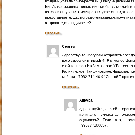
птицами, хотела приобрести яйца инкубационные тяже
Биг-7 какая разница, цены какие на оба, вы могли бы 
из Москвы, у ЛПХ Симбиревых ужас оплодатворен
представляете. Щас погода очень жаркая, может на с
отправите, как вы думаете?
Ответить
Сергей
Здравствуйте. Могу вам отправить поездом
весе взрослой птицы. БИГ 9 тяжелее.Цены
свой телефон. И к Вам вопрос: У Вас есть 
Калининское, Панфиловское, Чалдовар, т.
мой тел. +7 982-714-46-94 Сергей Егорович
Ответить
Айнура
Здравствуйте, Сергей Егорови
начиная от пол часа где-то час со
случилось? Если что, помо
+996777100057.