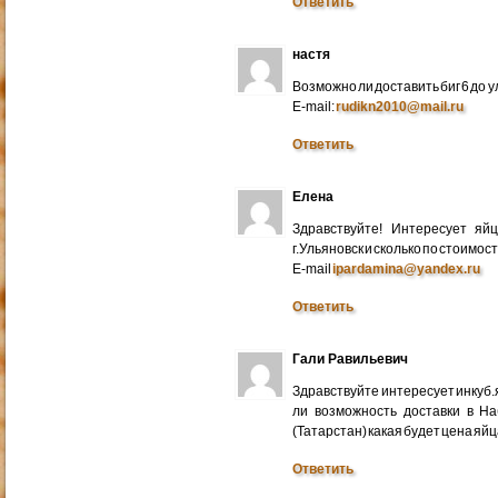
Ответить
настя
Возможно ли доставить биг 6 до у
E-mail:
rudikn2010@mail.ru
Ответить
Елена
Здравствуйте! Интересует яй
г.Ульяновск и сколько по стоимос
E-mail
ipardamina@yandex.ru
Ответить
Гали Равильевич
Здравствуйте интересует инкуб.
ли возможность доставки в Н
(Татарстан) какая будет цена яйц
Ответить