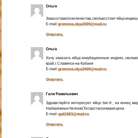
Ольга
Заказ от какого количества, сколько стоит яйцо индю
E-mail:
gromova.olya2009@mail.ru
Ответить
Ольга
Хочу заказать яйца инкубационные индеек, сколько
край, г. Славянск-на-Кубани
E-mail:
gromova.olya2009@mail.ru
Ответить
Гали Равильевич
Здравствуйте интересует яйцо биг-6 , на конец ма
Набережных Челнов (Татарстан) и какая цена
E-mail :
gali1983@mail.ru
Ответить