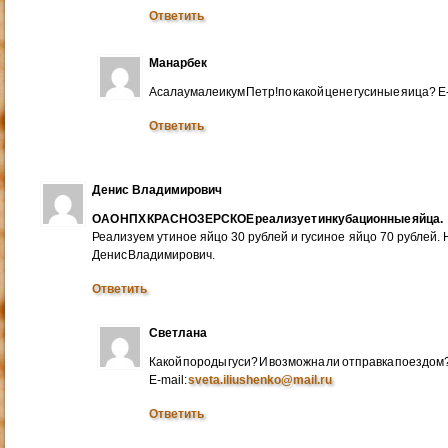
Ответить
Манарбек
Асалаумалеикум Петр!по какой цене гусиные яица? E
Ответить
Денис Владимирович
ОАО НПХ КРАСНОЗЕРСКОЕ реализует инкубационные яйца.
Реализуем утиное яйцо 30 рублей и гусиное яйцо 70 рублей.
Денис Владимирович.
Ответить
Светлана
Какой породы гуси? И возможна ли отправка поездом
E-mail:
sveta.iliushenko@mail.ru
Ответить