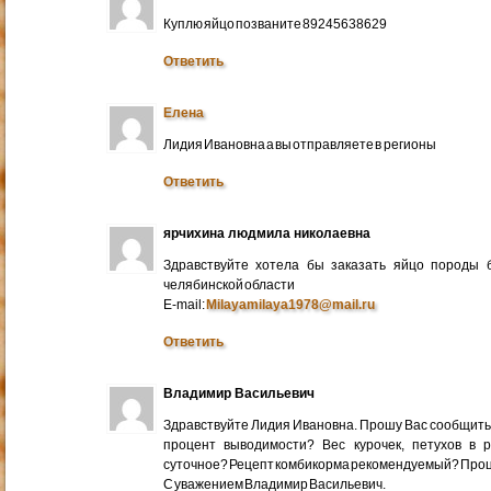
Куплю яйцо позваните 89245638629
Ответить
Елена
Лидия Ивановна а вы отправляете в регионы
Ответить
ярчихина людмила николаевна
Здравствуйте хотела бы заказать яйцо породы 
челябинской области
E-mail:
Milayamilaya1978@mail.ru
Ответить
Владимир Васильевич
Здравствуйте Лидия Ивановна. Прошу Вас сообщить
процент выводимости? Вес курочек, петухов в 
суточное? Рецепт комбикорма рекомендуемый? Про
С уважением Владимир Васильевич.