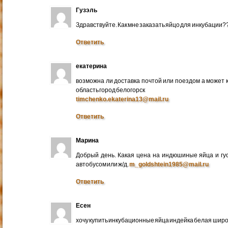
Гузэль
Здравствуйте. Как мне заказать яйцо для инкубации?
Ответить
екатерина
возможна ли доставка почтой или поездом а может 
область город белогорск
timchenko.ekaterina13@mail.ru
Ответить
Марина
Добрый день. Какая цена на индюшиные яйца и гу
автобусом или ж/д.
m_goldshtein1985@mail.ru
Ответить
Есен
хочу купить инкубационные яйца индейка белая широ