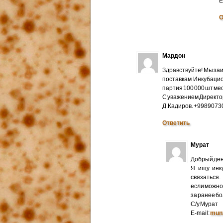
E
О
Мардон
Здравствуйте! Мы за
поставкам Инкубацио
партия 100 000 шт мес
С уважением Директо
Д.Кадиров. +998907
Ответить
Мурат
Добрый ден
Я ищу инк
связаться.
если можно 
за ранее б
С/у Мурат
E-mail:
mun