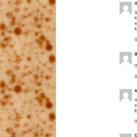
З
К
п
E
О
Д
П
О
А
с
н
E
О
С