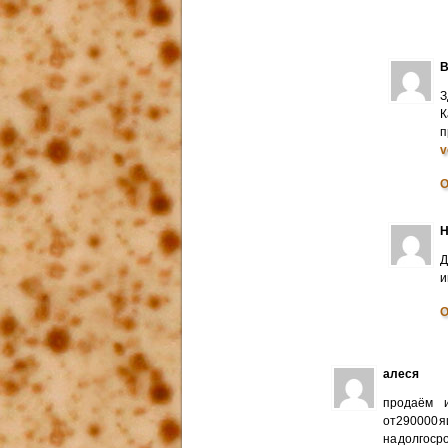
В
З
К
п
v
О
Н
Д
и
О
алеся
продаём и
от290000 я
на долгоср