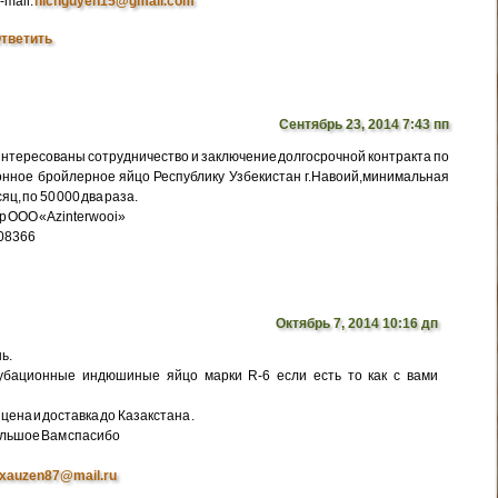
-mail:
nicnguyen15@gmail.com
тветить
Сентябрь 23, 2014 7:43 пп
интересованы сотрудничество и заключение долгосрочной контракта по
нное бройлерное яйцо Республику Узбекистан г.Навоий,минимальная
яц, по 50 000 два раза.
р ООО «Azinterwooi»
308366
Октябрь 7, 2014 10:16 дп
ь.
убационные индюшиные яйцо марки R-6 если есть то как с вами
цена и доставка до Казакстана .
ольшое Вам спасибо
xauzen87@mail.ru