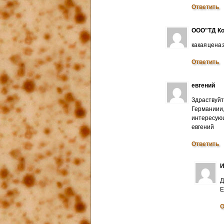
Ответить
ООО"ТД Ко
какая цена
Ответить
евгений
Здраствуйт
Германиии
интересую
евгений
Ответить
И
Д
E
О