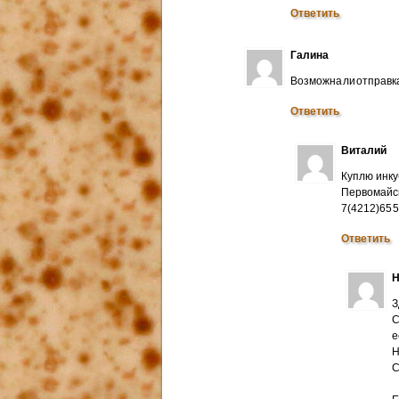
Ответить
Галина
Возможна ли отправк
Ответить
Виталий
Куплю инку
Первомайск
7(4212)65 
Ответить
Н
З
С
е
Н
C