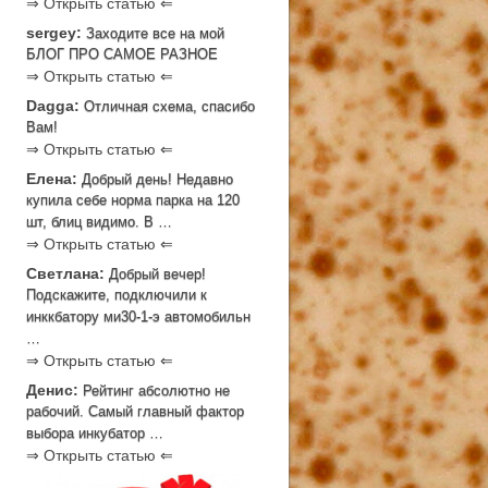
⇒ Открыть статью ⇐
sergey:
Заходите все на мой
БЛОГ ПРО САМОЕ РАЗНОЕ
⇒ Открыть статью ⇐
Dagga:
Отличная схема, спасибо
Вам!
⇒ Открыть статью ⇐
Елена:
Добрый день! Недавно
купила себе норма парка на 120
шт, блиц видимо. В …
⇒ Открыть статью ⇐
Светлана:
Добрый вечер!
Подскажите, подключили к
инккбатору ми30-1-э автомобильн
…
⇒ Открыть статью ⇐
Денис:
Рейтинг абсолютно не
рабочий. Самый главный фактор
выбора инкубатор …
⇒ Открыть статью ⇐