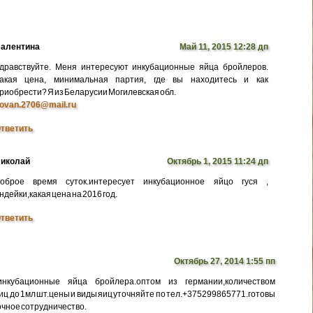
алентина
Май 11, 2015 12:28 дп
дравствуйте. Меня интересуют инкубационные яйца бройлеров.
акая цена, минимальная партия, где вы находитесь и как
риобрести? Я из Беларусии Могилевская обл.
ovan.2706@mail.ru
тветить
иколай
Октябрь 1, 2015 11:24 дп
оброе время суток.интересует инкубационное яйцо гуся ,
ндейки,какая цена на 2016 год.
тветить
Октябрь 27, 2014 1:55 пп
нкубационные яйца бройлера.оптом из германии,количеством
иц до 1мл шт.цены и виды яиц уточняйте по тел.+375299865771.готовы
очное сотрудничество.