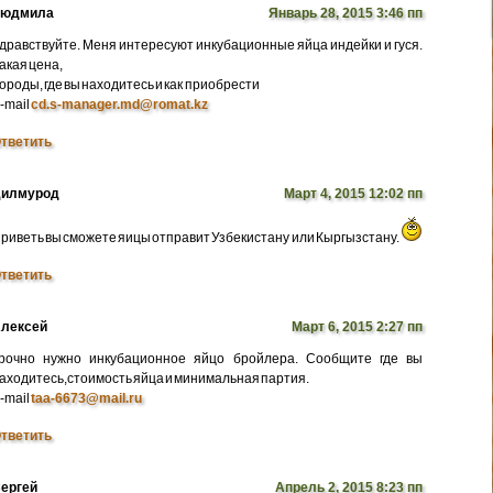
Людмила
Январь 28, 2015 3:46 пп
дравствуйте. Меня интересуют инкубационные яйца индейки и гуся.
акая цена,
ороды, где вы находитесь и как приобрести
-mail
cd.s-manager.md@romat.kz
тветить
илмурод
Март 4, 2015 12:02 пп
риветь вы сможете яицы отправит Узбекистану или Кыргызстану.
тветить
лексей
Март 6, 2015 2:27 пп
рочно нужно инкубационное яйцо бройлера. Сообщите где вы
аходитесь,стоимость яйца и минимальная партия.
-mail
taa-6673@mail.ru
тветить
ергей
Апрель 2, 2015 8:23 пп