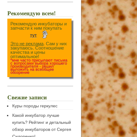
Рекомендую всем!
Рекомендую инкубаторы и
запчасти к ним покупать
тут
Это не реклама
. Сам у них
закупаюсь. Соотношение
качества и цены
оптимальное!
*мне часто присылают письма
с вопросами выбора хорошего
производителя - решил
выложить на всеобщее
обозрение
Свежие записи
Куры породы геркулес
Какой инкубатор лучше
купить? Рейтинг и детальный
обзор инкубаторов от Сергея
Сидоренко!