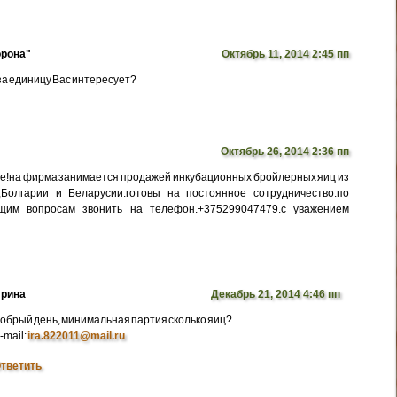
рона"
Октябрь 11, 2014 2:45 пп
 за единицу Вас интересует?
Октябрь 26, 2014 2:36 пп
е!на фирма занимается продажей инкубационных бройлерных яиц из
,Болгарии и Беларусии.готовы на постоянное сотрудничество.по
щим вопросам звонить на телефон.+375299047479.с уважением
рина
Декабрь 21, 2014 4:46 пп
обрый день, минимальная партия сколько яиц?
-mail:
ira.822011@mail.ru
тветить