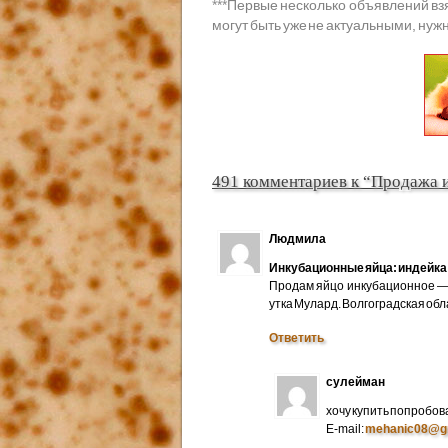
***
Первые несколько объявлений вз
могут быть уже не актуальными, нужн
491 комментариев к “Продажа 
Людмила
Инкубационные яйца: индейка 
Продам яйцо инкубационное — 
утка Мулард. Волгоградская об
Ответить
сулейман
хочу купить попробов
E-mail:
mehanic08@g