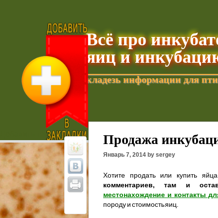
Всё про инкуба
яиц и инкубаци
кладезь информации для пти
Добавить текущую страницу в Избранное
Продажа инкубаци
Январь 7, 2014 by sergey
Хотите продать или купить яйц
комментариев, там и оста
местонахождение и контакты дл
породу и стоимость яиц.