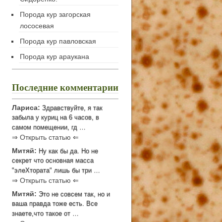
Порода кур загорская
лососевая
Порода кур павловская
Порода кур араукана
Последние комментарии
Лариса:
Здравствуйте, я так
забыла у куриц на 6 часов, в
самом помещении, гд …
⇒ Открыть статью ⇐
Митяй:
Ну как бы да. Но не
секрет что основная масса
"элеХтората" лишь бы три …
⇒ Открыть статью ⇐
Митяй:
Это не совсем так, но и
ваша правда тоже есть. Все
знаете,что такое от …