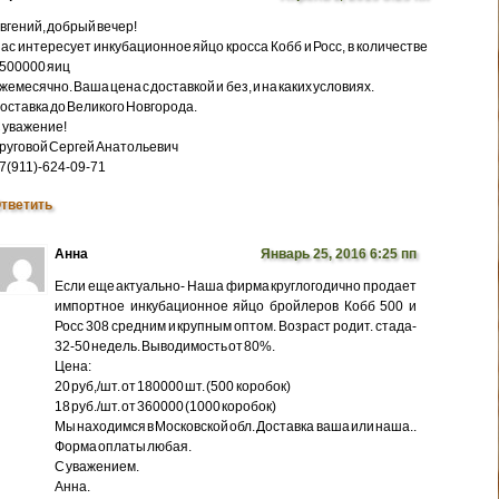
вгений, добрый вечер!
ас интересует инкубационное яйцо кросса Кобб и Росс, в количестве
500000 яиц
жемесячно. Ваша цена с доставкой и без, и на каких условиях.
оставка до Великого Новгорода.
 уважение!
руговой Сергей Анатольевич
7(911)-624-09-71
тветить
Анна
Январь 25, 2016 6:25 пп
Если еще актуально- Наша фирма круглогодично продает
импортное инкубационное яйцо бройлеров Кобб 500 и
Росс 308 средним и крупным оптом. Возраст родит. стада-
32-50 недель. Выводимость от 80%.
Цена:
20 руб,/шт. от 180000 шт. (500 коробок)
18 руб./шт. от 360000 (1000 коробок)
Мы находимся в Московской обл. Доставка ваша или наша..
Форма оплаты любая.
С уважением.
Анна.