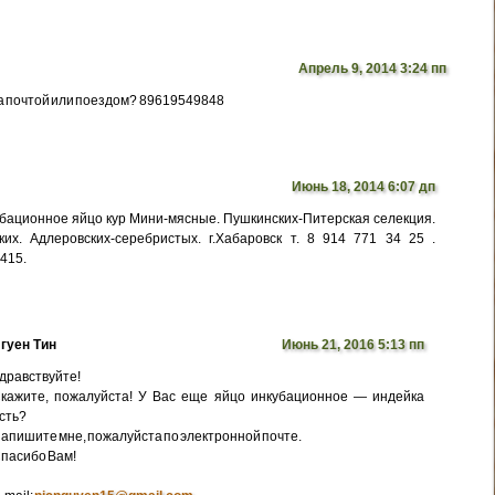
Апрель 9, 2014 3:24 пп
а почтой или поездом? 89619549848
Июнь 18, 2014 6:07 дп
бационное яйцо кур Мини-мясные. Пушкинских-Питерская селекция.
их. Адлеровских-серебристых. г.Хабаровск т. 8 914 771 34 25 .
5415.
гуен Тин
Июнь 21, 2016 5:13 пп
дравствуйте!
кажите, пожалуйста! У Вас еще яйцо инкубационное — индейка
сть?
апишите мне, пожалуйста по электронной почте.
пасибо Вам!