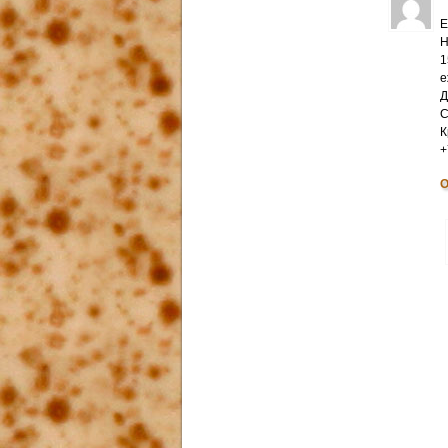
Е
Н
1
е
Д
С
К
+
О