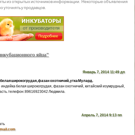
яты из открытых источников информации. Некоторые объявления
о уточнять у продавцов.
инкубационного яйца”
Январь 7, 2014 11:49 дп
белая широкогрудая, фазан охотничий, утка Мулард.
индейка белая широкогрудая, фазан охотничий, китайский изумрудный,
ласть. телефон: 89616923042 Людмила.
Апрель 7, 2014 9:13 пп
ать
mail.com