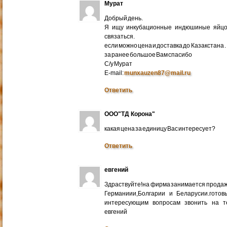
Мурат
Добрый день.
Я ищу инкубационные индюшиные яйцо 
связаться.
если можно цена и доставка до Казакстана .
за ранее большое Вам спасибо
С/у Мурат
E-mail:
munxauzen87@mail.ru
Ответить
ООО"ТД Корона"
какая цена за единицу Вас интересует?
Ответить
евгений
Здраствуйте!на фирма занимается прода
Германиии,Болгарии и Беларусии.готов
интересующим вопросам звонить на т
евгений