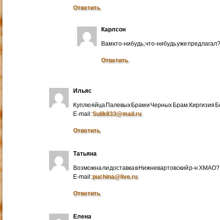
Ответить
Карлсон
Вам кто-нибудь, что-нибудь уже предлагал
Ответить
Ильяс
Куплю яйца Палевых Брам и Черных Брам.Киргизия Би
E-mail:
Sulik833@mail.ru
Ответить
Татьяна
Возможна ли доставка в Нижневартовский р-н ХМАО?
E-mail:
puchina@live.ru
Ответить
Елена