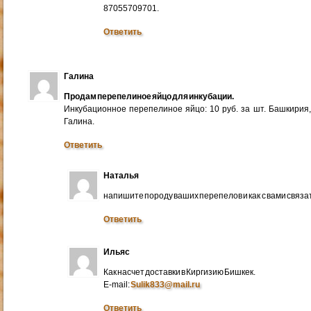
87055709701.
Ответить
Галина
Продам перепелиное яйцо для инкубации.
Инкубационное перепелиное яйцо: 10 руб. за шт. Башкирия
Галина.
Ответить
Наталья
напишите породу ваших перепелов и как с вами связа
Ответить
Ильяс
Как насчет доставки в Киргизию Бишкек.
E-mail:
Sulik833@mail.ru
Ответить