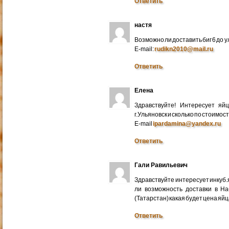
Ответить
настя
Возможно ли доставить биг 6 до у
E-mail:
rudikn2010@mail.ru
Ответить
Елена
Здравствуйте! Интересует яй
г.Ульяновск и сколько по стоимос
E-mail
ipardamina@yandex.ru
Ответить
Гали Равильевич
Здравствуйте интересует инкуб.
ли возможность доставки в Н
(Татарстан) какая будет цена яйц
Ответить