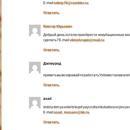
E-mail
ediniy76@rambler.ru
Ответить
Виктор Юрьевич
Добрый день хотели приобрести инкубационные яица
сделать? E-mail
viktorkrupin@mail.ru
Ответить
Дилмурод
приветь вы воз вражайте работать Узбекистанам ил
Ответить
asad
dobriy den ya xotel bi kupit yayco dla inkubatora no jivu ya v 
E-mail
asad_musaev@bk.ru
Ответить