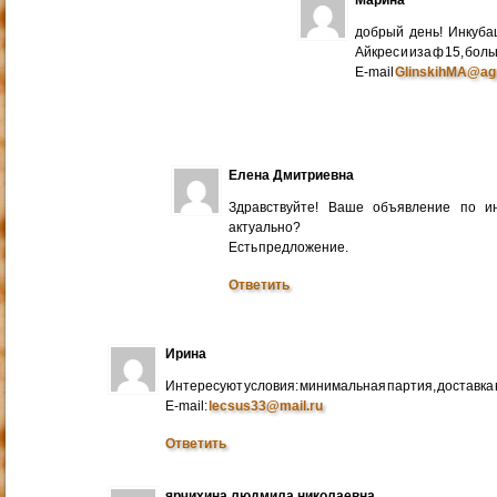
добрый день! Инкуба
Айкрес и иза ф 15, бо
E-mail
GlinskihMA@ag
Елена Дмитриевна
Здравствуйте! Ваше объявление по и
актуально?
Есть предложение.
Ответить
Ирина
Интересуют условия: минимальная партия, доставка в
E-mail:
lecsus33@mail.ru
Ответить
ярчихина людмила николаевна