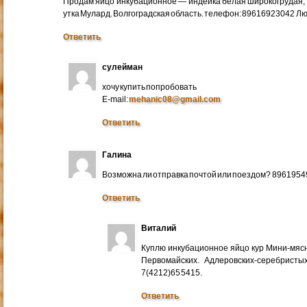
Продам яйцо инкубационное — индейка белая широкогрудая, 
утка Мулард. Волгоградская область. телефон: 89616923042 Л
Ответить
сулейман
хочу купить попробовать
E-mail:
mehanic08@gmail.com
Ответить
Галина
Возможна ли отправка почтой или поездом? 896195
Ответить
Виталий
Куплю инкубационное яйцо кур Мини-мяс
Первомайских. Адлеровских-серебристых
7(4212)65 5415.
Ответить