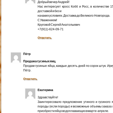
Добрый вечер Андрей!
Нас интересует кросс Кобб и Росс, в количестве 
доставкой и без и
на каких условиях. Доставка до Великого Новгорода.
С Уважением!
Круговой Сергей Анатольевич
+7(911)-624-09-71
Ответить
Пётр
Продажа гусиных яиц.
Продам гусиные яйца, каждые десять дней по сорок штук. Ир
Пётр.
Ответить
Екатерина
Здравствуйте!
Заинтересовало предложение утиного и гусиного я
породы (если породы) и возможные объемы заказа (ми
приобрести яйцо водоплавающих в марте-апреле.