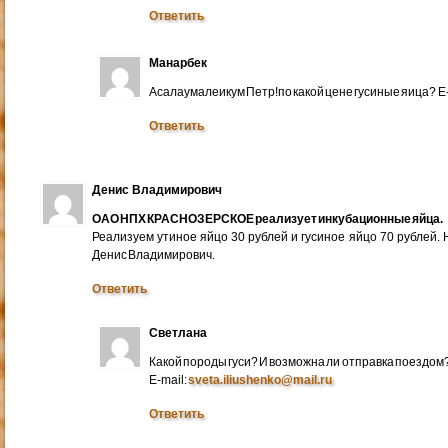
Ответить
Манарбек
Асалаумалеикум Петр!по какой цене гусиные яица? E
Ответить
Денис Владимирович
ОАО НПХ КРАСНОЗЕРСКОЕ реализует инкубационные яйца.
Реализуем утиное яйцо 30 рублей и гусиное яйцо 70 рублей.
Денис Владимирович.
Ответить
Светлана
Какой породы гуси? И возможна ли отправка поездом
E-mail:
sveta.iliushenko@mail.ru
Ответить