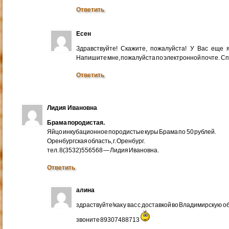
Ответить
Есен
Здравствуйте! Скажите, пожалуйста! У Вас еще
Напишите мне, пожалуйста по электронной почте. Cп
Ответить
Лидия Ивановна
Брама породистая.
Яйцо инкубационное породистые куры Брама по 50 рублей.
Оренбургская область, г. Оренбург.
тел. 8(3532)556568 — Лидия Ивановна.
Ответить
алина
здраствуйте!как у вас с доставкой во Владимирскую 
звоните 89307488713