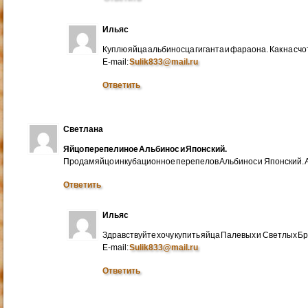
Ильяс
Куплю яйца альбиносца гиганта и фараона. Как на счо
E-mail:
Sulik833@mail.ru
Ответить
Светлана
Яйцо перепелиное Альбинос и Японский.
Продам яйцо инкубационное перепелов Альбинос и Японский. А
Ответить
Ильяс
Здравствуйте хочу купить яйца Палевых и Светлых Бра
E-mail:
Sulik833@mail.ru
Ответить