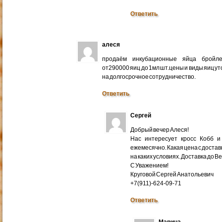
Ответить
алеся
продаём инкубационные яйца бройлер
от290000 яиц до 1мл шт.цены и виды яиц у
на долгосрочное сотрудничество.
Ответить
Сергей
Добрый вечер Алеся!
Нас интересует кросс Кобб и
ежемесячно. Какая цена с доставк
на каких условиях. Доставка до В
С Уважением!
Круговой Сергей Анатольевич
+7(911)-624-09-71
Ответить
Марина