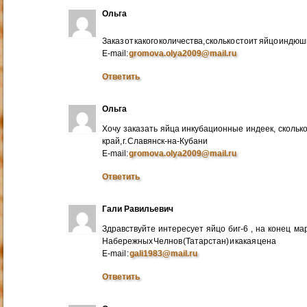
Ольга
Заказ от какого количества, сколько стоит яйцо индю
E-mail:
gromova.olya2009@mail.ru
Ответить
Ольга
Хочу заказать яйца инкубационные индеек, сколько
край, г. Славянск-на-Кубани
E-mail:
gromova.olya2009@mail.ru
Ответить
Гали Равильевич
Здравствуйте интересует яйцо биг-6 , на конец ма
Набережных Челнов (Татарстан) и какая цена
E-mail :
gali1983@mail.ru
Ответить