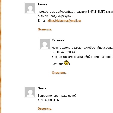
Алина
продаете вы сейчас яйцо индюшки БИГ : И БИГ? как м
обл или Владимирскую?
E-mail:
alina.bielavina@mail.ru
Ответить
Татьяна
можно сделать заказ на любое яйцо , сдел
8-910-426-20-44
доставка возможна в любой регион за доп
Татьяна
)
Ответить
Ольга
Вы в регионы отправляете?
т.89148086116
Ответить