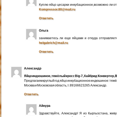
Куплю яйцо цесарки инкубационное,возможно ли от
Kompressor.80@mail.ru
Ответить
Ольга
занимаетесь ли еще яйцами и откуда отправляете
helgabrich@mail.ru
Ответить
Александр
Яйцо индюшиное, тяжёлый кросс Big-7, Хайбрид Конвертер, B
Предлагаем круглый год яйцо инкубационное индюшиное: тяжёлы
Москва и Московская область, т. 89166623265 Александр.
Ответить
Айнура
Здравствуйте, Александр! Я из Кыргызстана, жив