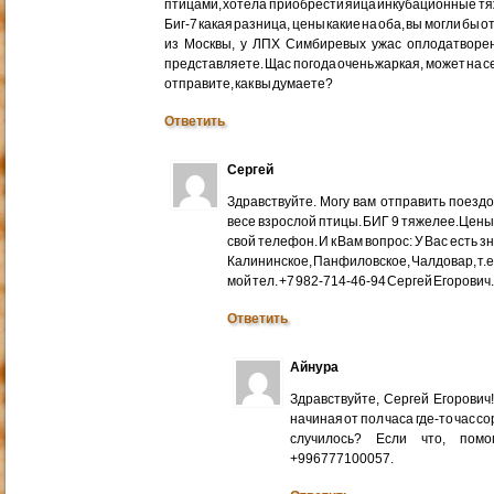
птицами, хотела приобрести яйца инкубационные тяже
Биг-7 какая разница, цены какие на оба, вы могли бы 
из Москвы, у ЛПХ Симбиревых ужас оплодатворен
представляете. Щас погода очень жаркая, может на с
отправите, как вы думаете?
Ответить
Сергей
Здравствуйте. Могу вам отправить поездом
весе взрослой птицы. БИГ 9 тяжелее.Цены
свой телефон. И к Вам вопрос: У Вас есть 
Калининское, Панфиловское, Чалдовар, т.
мой тел. +7 982-714-46-94 Сергей Егорович
Ответить
Айнура
Здравствуйте, Сергей Егорови
начиная от пол часа где-то час со
случилось? Если что, помо
+996777100057.