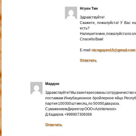
Нгуен Тин
Здравствуйте!
Скажите, пожалуйста! У Вас 
есть?
Напишите мне, пожалуйста по эл
Cпасибо Вам!
E-mail:
nicnguyen15@gmail.com
Ответить
Мардон
Здравствуйте! Мы заинтересованы сотрудничество и
поставкам Инкубационное бройлерное яйцо Респуб
партия 100 000 шт месяц, по 50 000 два раза.
С уважением Директор ООО «Azinterwooi»
Д.Кадиров. +998907308366
Ответить