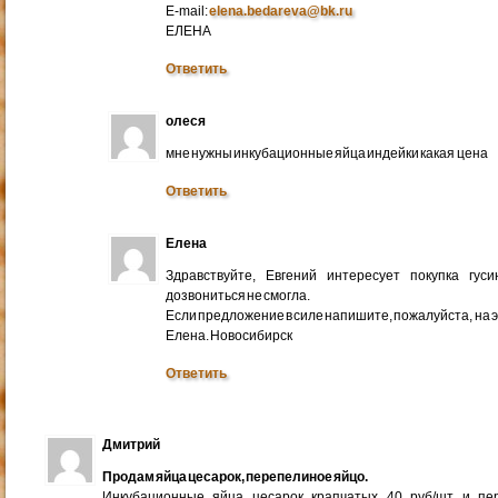
E-mail:
elena.bedareva@bk.ru
ЕЛЕНА
Ответить
олеся
мне нужны инкубационные яйца индейки какая цена
Ответить
Елена
Здравствуйте, Евгений интересует покупка гус
дозвониться не смогла.
Если предложение в силе напишите, пожалуйста, на 
Елена. Новосибирск
Ответить
Дмитрий
Продам яйца цесарок, перепелиное яйцо.
Инкубационные яйца цесарок крапчатых 40 руб/шт и пер