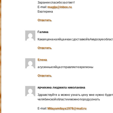
Заранее спасибо за ответ!
E-mail:
magija@inbox.ru
Екатерина
Ответить
Галина
Какая цена на яйца и как с доставкой в Амурскую обл
Ответить
Елена
а гусинные яйца отправляете в регионы
Ответить
ярчихина людмила николаевна
Здравствуйте а можно узнать цену мне нужно будет 
челябинской области и можно породу узнать
E-mail:
Milayamilaya1978@mail.ru