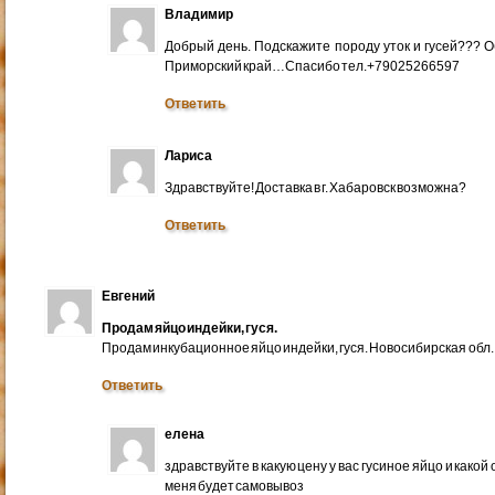
Владимир
Добрый день. Подскажите породу уток и гусей??? 
Приморский край…Спасибо тел.+79025266597
Ответить
Лариса
Здравствуйте! Доставка в г. Хабаровск возможна?
Ответить
Евгений
Продам яйцо индейки, гуся.
Продам инкубационное яйцо индейки, гуся. Новосибирская обл.
Ответить
елена
здравствуйте в какую цену у вас гусиное яйцо и какой
меня будет самовывоз