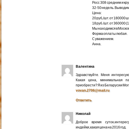
Росс 308 средним и кр
32-50 недель. Выводим
Цена:
20 руб,/шт. от 180000 ш
18 руб./шт. от 360000 (
Мы находимся в Москов
Форма оплаты любая.
С уважением.
Анна.
Валентина
Здравствуйте. Меня интересу
Какая цена, минимальная п
приобрести? Я из Беларусии Мог
vovan.2706@mail.ru
Ответить
Николай
Доброе время суток.интере
индейки,какая цена на 2016 год.