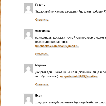
Гузэль
Здравствуйте. Как мне заказать яйцо для инкубации?
Ответить
екатерина
возможна ли доставка почтой или поездом а может 
область город белогорск
timchenko.ekaterina13@mail.ru
Ответить
Марина
Добрый день. Какая цена на индюшиные яйца и гу
автобусом или ж/д.
m_goldshtein1985@mail.ru
Ответить
Есен
хочу купить инкубационные яйца индейка белая широ