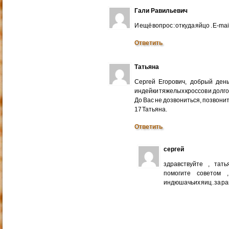
Гали Равильевич
И ещё вопрос : откуда яйцо . E-mail
Ответить
Татьяна
Сергей Егорович, добрый ден
индейки тяжелых кроссов и долго
До Вас не дозвониться, позвонит
17 Татьяна.
Ответить
сергей
здравствуйте , тат
помогите советом 
индюшачьих яиц . за р