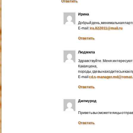
Ответить
Ирина
Добрый день, минимальная парти
E-mail:
ira.822011@mail.ru
Ответить
Людмила
Здравствуйте. Меня интересуют 
Какая цена,
породы, где вы находитесь и как
E-mail
cd.s-manager.md@romat.
Ответить
Дилмурод
Приветь вы сможете яицы отправ
Ответить