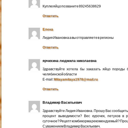
Куплю яйцо позваните 89245638629
Ответить
Елена
Лидия Ивановна а вы отправляете в регионы
Ответить
ярчихина людмила николаевна
Здравствуйте хотела бы заказать яйцо породы 
челябинской области
E-mail:
Milayamilaya1978@mail.ru
Ответить
Владимир Васильевич
Здравствуйте Лидия Ивановна. Прошу Вас сообщить
процент выводимости? Вес курочек, петухов в 
суточное? Рецепт комбикорма рекомендуемый? Про
С уважением Владимир Васильевич.