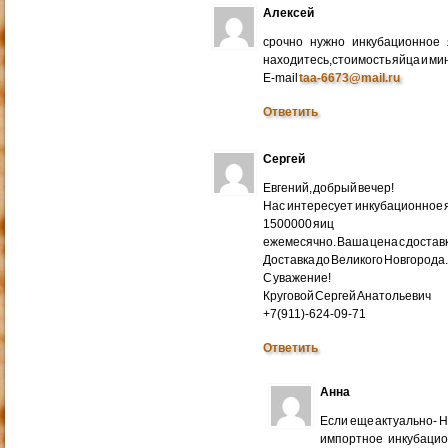
Алексей
срочно нужно инкубационное
находитесь,стоимость яйца и ми
E-mail
taa-6673@mail.ru
Ответить
Сергей
Евгений, добрый вечер!
Нас интересует инкубационное яй
1500000 яиц
ежемесячно. Ваша цена с доставко
Доставка до Великого Новгорода
С уважение!
Круговой Сергей Анатольевич
+7(911)-624-09-71
Ответить
Анна
Если еще актуально- 
импортное инкубацио