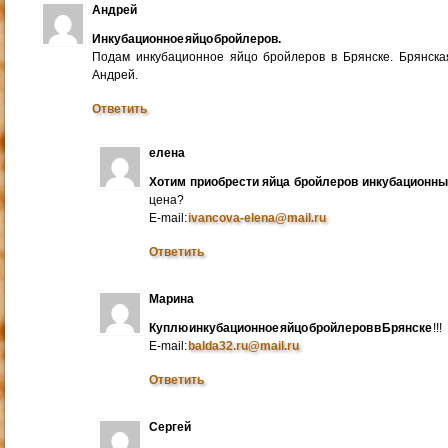
Андрей
Инкубационное яйцо бройлеров.
Подам инкубационное яйцо бройлеров в Брянске. Брянска
Андрей.
Ответить
елена
Хотим приобрести яйца бройлеров инкубационн
цена?
E-mail:
ivancova-elena@mail.ru
Ответить
Марина
Куплю инкубационное яйцо бройлеров в Брянске
!!!
E-mail:
balda32.ru@mail.ru
Ответить
Сергей