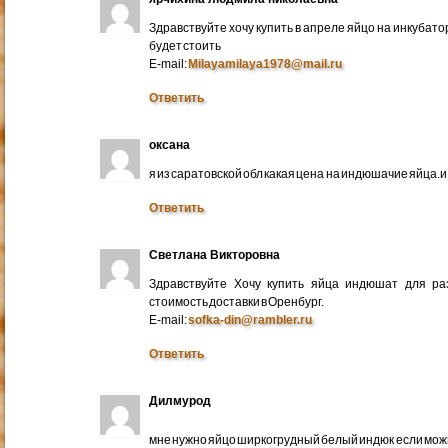
Здравствуйте хочу купить в апреле яйцо на инкубато
будет стоить
E-mail:
Milayamilaya1978@mail.ru
Ответить
оксана
я из саратовской обл какая цена на индюшачие яйца.и к
Ответить
Светлана Викторовна
Здравствуйте Хочу купить яйца индюшат для ра
стоимость доставки в Оренбург.
E-mail:
sofka-din@rambler.ru
Ответить
Дилмурод
мне нужно яйцо ширкогрудный белый индюк если мо