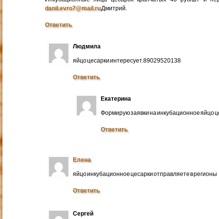
danil.evro7@mail.ru
Дмитрий.
Ответить
Людмила
яйцо цесарки интересует.89029520138
Ответить
Екатерина
Формирую заявки на инкубационное яйцо ц
Ответить
Елена
яйцо инкубационное цесарки отправляете в регионы
Ответить
Сергей