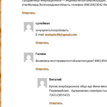
Продам яйцо инкубационное — индейка белая широкогрудая, 
утка Мулард. Волгоградская область. телефон: 89616923042 Л
Ответить
сулейман
хочу купить попробовать
E-mail:
mehanic08@gmail.com
Ответить
Галина
Возможна ли отправка почтой или поездом? 896195
Ответить
Виталий
Куплю инкубационное яйцо кур Мини-мяс
Первомайских. Адлеровских-серебристых
7(4212)65 5415.
Ответить