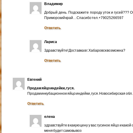
Владимир
Добрый день. Подскажите породу уток и гусей??? 
Приморский край…Спасибо тел.+79025266597
Ответить
Лариса
Здравствуйте! Доставка в г. Хабаровск возможна?
Ответить
Евгений
Продам яйцо индейки, гуся.
Продам инкубационное яйцо индейки, гуся. Новосибирская обл.
Ответить
елена
здравствуйте в какую цену у вас гусиное яйцо и какой
меня будет самовывоз