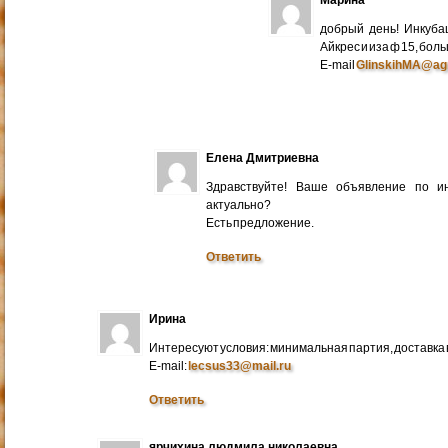
добрый день! Инкуба
Айкрес и иза ф 15, бо
E-mail
GlinskihMA@ag
Елена Дмитриевна
Здравствуйте! Ваше объявление по и
актуально?
Есть предложение.
Ответить
Ирина
Интересуют условия: минимальная партия, доставка в
E-mail:
lecsus33@mail.ru
Ответить
ярчихина людмила николаевна