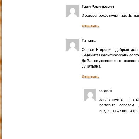
Гали Равильевич
И ещё вопрос : откуда яйцо . E-mail
Ответить
Татьяна
Сергей Егорович, добрый ден
индейки тяжелых кроссов и долго
До Вас не дозвониться, позвонит
17 Татьяна.
Ответить
сергей
здравствуйте , тат
помогите советом 
индюшачьих яиц . за р