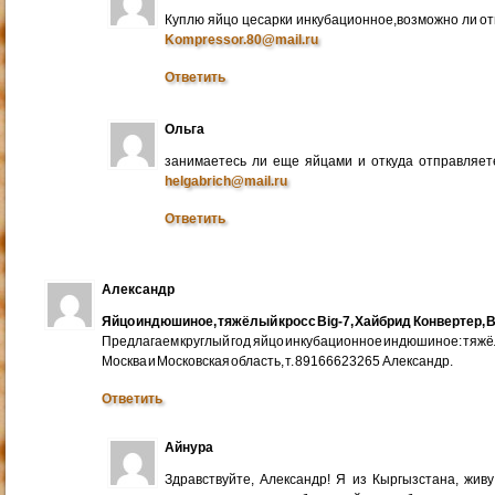
Куплю яйцо цесарки инкубационное,возможно ли от
Kompressor.80@mail.ru
Ответить
Ольга
занимаетесь ли еще яйцами и откуда отправляете
helgabrich@mail.ru
Ответить
Александр
Яйцо индюшиное, тяжёлый кросс Big-7, Хайбрид Конвертер, B
Предлагаем круглый год яйцо инкубационное индюшиное: тяжёлы
Москва и Московская область, т. 89166623265 Александр.
Ответить
Айнура
Здравствуйте, Александр! Я из Кыргызстана, жив