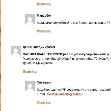
Ответить
Манарбек
Асалаумалеикум Петр!по какой цене гусиные яица? E
Ответить
Денис Владимирович
ОАО НПХ КРАСНОЗЕРСКОЕ реализует инкубационные яйца.
Реализуем утиное яйцо 30 рублей и гусиное яйцо 70 рублей.
Денис Владимирович.
Ответить
Светлана
Какой породы гуси? И возможна ли отправка поездом
E-mail:
sveta.iliushenko@mail.ru
Ответить