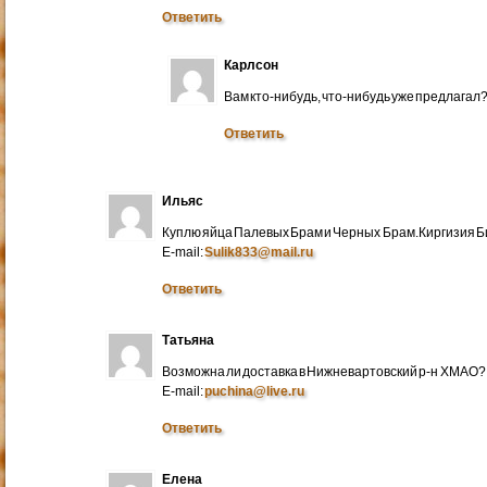
Ответить
Карлсон
Вам кто-нибудь, что-нибудь уже предлагал
Ответить
Ильяс
Куплю яйца Палевых Брам и Черных Брам.Киргизия Би
E-mail:
Sulik833@mail.ru
Ответить
Татьяна
Возможна ли доставка в Нижневартовский р-н ХМАО?
E-mail:
puchina@live.ru
Ответить
Елена