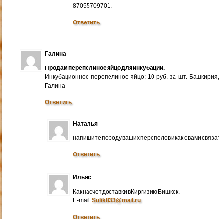
87055709701.
Ответить
Галина
Продам перепелиное яйцо для инкубации.
Инкубационное перепелиное яйцо: 10 руб. за шт. Башкирия
Галина.
Ответить
Наталья
напишите породу ваших перепелов и как с вами связа
Ответить
Ильяс
Как насчет доставки в Киргизию Бишкек.
E-mail:
Sulik833@mail.ru
Ответить