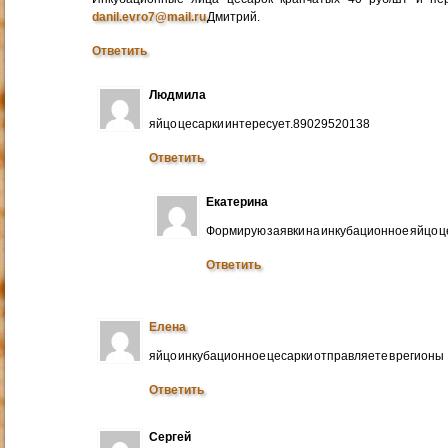
danil.evro7@mail.ru
Дмитрий.
Ответить
Людмила
яйцо цесарки интересует.89029520138
Ответить
Екатерина
Формирую заявки на инкубационное яйцо ц
Ответить
Елена
яйцо инкубационное цесарки отправляете в регионы
Ответить
Сергей