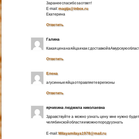
Заранее спасибо за ответ!
E-mail:
magija@inbox.ru
Екатерина
Ответить
Галина
Какая цена на яйца и как с доставкой в Амурскую обл
Ответить
Елена
а гусинные яйца отправляете в регионы
Ответить
ярчихина людмила николаевна
Здравствуйте а можно узнать цену мне нужно будет 
челябинской области и можно породу узнать
E-mail:
Milayamilaya1978@mail.ru