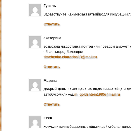
Гузэль
Здравствуйте. Как мне заказать яйцо для инкубации?
Ответить
екатерина
возможна ли доставка почтой или поездом а может 
область город белогорск
timchenko.ekaterina13@mail.ru
Ответить
Марина
Добрый день. Какая цена на индюшиные яйца и гу
автобусом или ж/д.
m_goldshtein1985@mail.ru
Ответить
Есен
хочу купить инкубационные яйца индейка белая широ