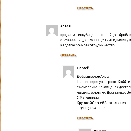
Ответить
алеся
продаём инкубационные яйца бройлер
от290000 яиц до 1мл шт.цены и виды яиц у
на долгосрочное сотрудничество.
Ответить
Сергей
Добрый вечер Алеся!
Нас интересует кросс Кобб и
ежемесячно. Какая цена с доставк
на каких условиях. Доставка до В
С Уважением!
Круговой Сергей Анатольевич
+7(911)-624-09-71
Ответить
Марина