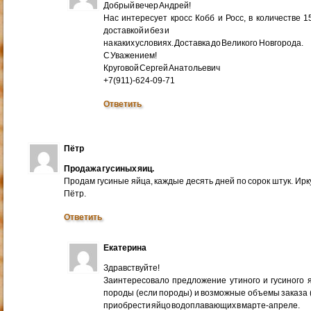
Добрый вечер Андрей!
Нас интересует кросс Кобб и Росс, в количестве 
доставкой и без и
на каких условиях. Доставка до Великого Новгорода.
С Уважением!
Круговой Сергей Анатольевич
+7(911)-624-09-71
Ответить
Пётр
Продажа гусиных яиц.
Продам гусиные яйца, каждые десять дней по сорок штук. Ир
Пётр.
Ответить
Екатерина
Здравствуйте!
Заинтересовало предложение утиного и гусиного я
породы (если породы) и возможные объемы заказа (ми
приобрести яйцо водоплавающих в марте-апреле.