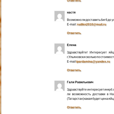
Ответить
настя
Возможно ли доставить биг 6 до у
E-mail:
rudikn2010@mail.ru
Ответить
Елена
Здравствуйте! Интересует яй
г.Ульяновск и сколько по стоимос
E-mail
ipardamina@yandex.ru
Ответить
Гали Равильевич
Здравствуйте интересует инкуб.
ли возможность доставки в Н
(Татарстан) какая будет цена яйц
Ответить