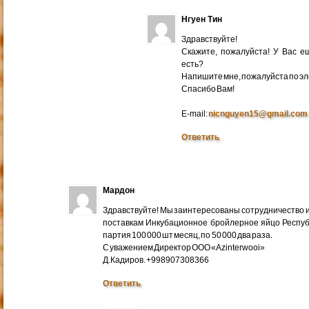
Нгуен Тин
Здравствуйте!
Скажите, пожалуйста! У Вас 
есть?
Напишите мне, пожалуйста по эл
Cпасибо Вам!
E-mail:
nicnguyen15@gmail.com
Ответить
Мардон
Здравствуйте! Мы заинтересованы сотрудничество и
поставкам Инкубационное бройлерное яйцо Респуб
партия 100 000 шт месяц, по 50 000 два раза.
С уважением Директор ООО «Azinterwooi»
Д.Кадиров. +998907308366
Ответить