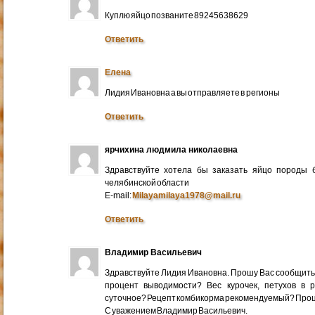
Куплю яйцо позваните 89245638629
Ответить
Елена
Лидия Ивановна а вы отправляете в регионы
Ответить
ярчихина людмила николаевна
Здравствуйте хотела бы заказать яйцо породы 
челябинской области
E-mail:
Milayamilaya1978@mail.ru
Ответить
Владимир Васильевич
Здравствуйте Лидия Ивановна. Прошу Вас сообщить
процент выводимости? Вес курочек, петухов в 
суточное? Рецепт комбикорма рекомендуемый? Про
С уважением Владимир Васильевич.