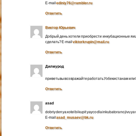
E-mail
ediniy76@rambler.ru
Ответить
Виктор Юрьевич
Добрый день хотели приобрести инкубационные яица
сделать? E-mail
viktorkrupin@mail.ru
Ответить
Дилмурод
приветь вы воз вражайте работать Узбекистанам ил
Ответить
asad
dobriy den ya xotel bi kupit yayco dla inkubatora no jivu ya v 
E-mail
asad_musaev@bk.ru
Ответить