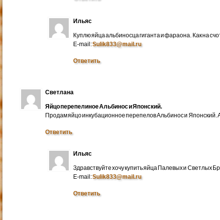
Ильяс
Куплю яйца альбиносца гиганта и фараона. Как на счо
E-mail:
Sulik833@mail.ru
Ответить
Светлана
Яйцо перепелиное Альбинос и Японский.
Продам яйцо инкубационное перепелов Альбинос и Японский. А
Ответить
Ильяс
Здравствуйте хочу купить яйца Палевых и Светлых Бра
E-mail:
Sulik833@mail.ru
Ответить