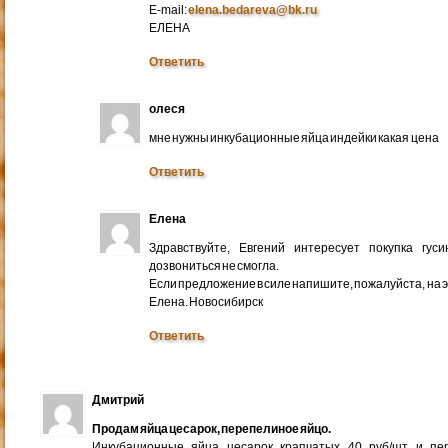
E-mail:
elena.bedareva@bk.ru
ЕЛЕНА
Ответить
олеся
мне нужны инкубационные яйца индейки какая цена
Ответить
Елена
Здравствуйте, Евгений интересует покупка гус
дозвониться не смогла.
Если предложение в силе напишите, пожалуйста, на 
Елена. Новосибирск
Ответить
Дмитрий
Продам яйца цесарок, перепелиное яйцо.
Инкубационные яйца цесарок крапчатых 40 руб/шт и пер