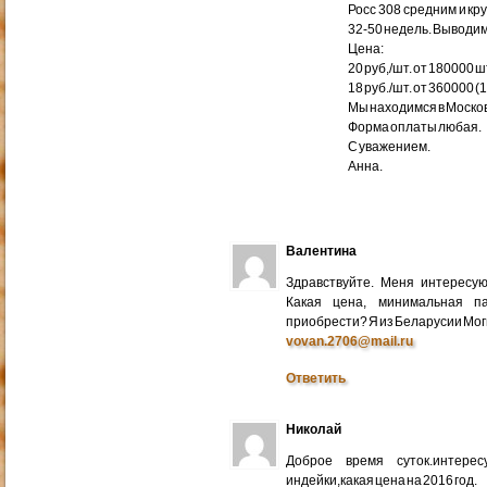
Росс 308 средним и кр
32-50 недель. Выводим
Цена:
20 руб,/шт. от 180000 ш
18 руб./шт. от 360000 (
Мы находимся в Москов
Форма оплаты любая.
С уважением.
Анна.
Валентина
Здравствуйте. Меня интересу
Какая цена, минимальная п
приобрести? Я из Беларусии Мог
vovan.2706@mail.ru
Ответить
Николай
Доброе время суток.интере
индейки,какая цена на 2016 год.