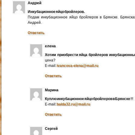
Андрей
Инкубационное яйцо бройлеров.
Подам инкубационное яйцо бройлеров в Брянске. Брянска
Андрей.
Ответить
елена
Хотим приобрести яйца бройлеров инкубационн
цена?
E-mail:
ivancova-elena@mail.ru
Ответить
Марина
Куплю инкубационное яйцо бройлеров в Брянске
!!!
E-mail:
balda32.ru@mail.ru
Ответить
Сергей