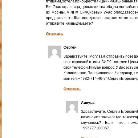
птицами, хотела приобрести яйца инкубационные тяже
Биг-7 какая разница, цены какие на оба, вы могли бы 
из Москвы, у ЛПХ Симбиревых ужас оплодатворен
представляете. Щас погода очень жаркая, может на с
отправите, как вы думаете?
Ответить
Сергей
Здравствуйте. Могу вам отправить поездом
весе взрослой птицы. БИГ 9 тяжелее.Цены
свой телефон. И к Вам вопрос: У Вас есть 
Калининское, Панфиловское, Чалдовар, т.
мой тел. +7 982-714-46-94 Сергей Егорович
Ответить
Айнура
Здравствуйте, Сергей Егорови
начиная от пол часа где-то час со
случилось? Если что, помо
+996777100057.