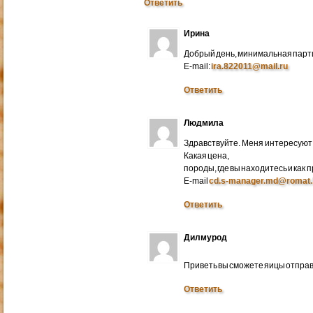
Ответить
Ирина
Добрый день, минимальная парти
E-mail:
ira.822011@mail.ru
Ответить
Людмила
Здравствуйте. Меня интересуют 
Какая цена,
породы, где вы находитесь и как
E-mail
cd.s-manager.md@romat.
Ответить
Дилмурод
Приветь вы сможете яицы отправ
Ответить