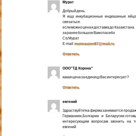
Мурат
Добрый день.
Я ищу инкубационные индюшиные яйцо 
связаться.
если можно цена и доставка до Казакстана .
за ранее большое Вам спасибо
С/у Мурат
E-mail:
munxauzen87@mail.ru
Ответить
ООО"ТД Корона"
какая цена за единицу Вас интересует?
Ответить
евгений
Здраствуйте!на фирма занимается прода
Германиии,Болгарии и Беларусии.готов
интересующим вопросам звонить на т
евгений