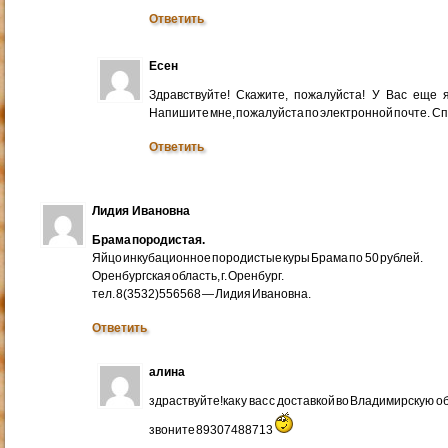
Ответить
Есен
Здравствуйте! Скажите, пожалуйста! У Вас еще
Напишите мне, пожалуйста по электронной почте. Cп
Ответить
Лидия Ивановна
Брама породистая.
Яйцо инкубационное породистые куры Брама по 50 рублей.
Оренбургская область, г. Оренбург.
тел. 8(3532)556568 — Лидия Ивановна.
Ответить
алина
здраствуйте!как у вас с доставкой во Владимирскую 
звоните 89307488713