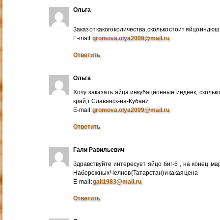
Ольга
Заказ от какого количества, сколько стоит яйцо индю
E-mail:
gromova.olya2009@mail.ru
Ответить
Ольга
Хочу заказать яйца инкубационные индеек, сколько
край, г. Славянск-на-Кубани
E-mail:
gromova.olya2009@mail.ru
Ответить
Гали Равильевич
Здравствуйте интересует яйцо биг-6 , на конец ма
Набережных Челнов (Татарстан) и какая цена
E-mail :
gali1983@mail.ru
Ответить