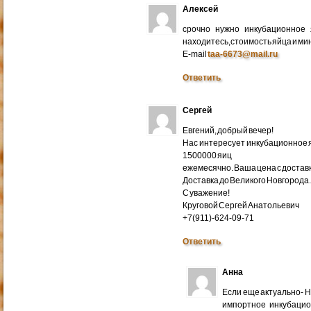
Алексей
срочно нужно инкубационное
находитесь,стоимость яйца и ми
E-mail
taa-6673@mail.ru
Ответить
Сергей
Евгений, добрый вечер!
Нас интересует инкубационное яй
1500000 яиц
ежемесячно. Ваша цена с доставко
Доставка до Великого Новгорода
С уважение!
Круговой Сергей Анатольевич
+7(911)-624-09-71
Ответить
Анна
Если еще актуально- 
импортное инкубацио