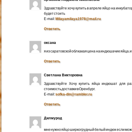
Здравствуйте хочу купить в апреле яйцо на инкубато
будет стоить
E-mail:
Milayamilaya1978@mail.ru
Ответить
оксана
я из саратовской обл какая цена на индюшачие яйца.и к
Ответить
Светлана Викторовна
Здравствуйте Хочу купить яйца индюшат для ра
стоимость доставки в Оренбург.
E-mail:
sofka-din@rambler.ru
Ответить
Дилмурод
мне нужно яйцо ширкогрудный белый индюк если мо