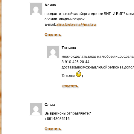
Алина
продаете вы сейчас яйцо индюшки БИГ : И БИГ? как м
обл или Владимирскую?
E-mail:
alina.bielavina@mail.ru
Ответить
Татьяна
можно сделать заказ на любое яйцо , сдел
8-910-426-20-44
доставка возможна в любой регион за доп
Татьяна
)
Ответить
Ольга
Вы в регионы отправляете?
т.89148086116
Ответить