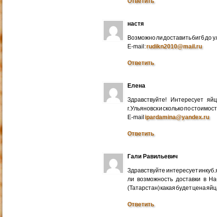
Ответить
настя
Возможно ли доставить биг 6 до у
E-mail:
rudikn2010@mail.ru
Ответить
Елена
Здравствуйте! Интересует яй
г.Ульяновск и сколько по стоимос
E-mail
ipardamina@yandex.ru
Ответить
Гали Равильевич
Здравствуйте интересует инкуб.
ли возможность доставки в Н
(Татарстан) какая будет цена яйц
Ответить