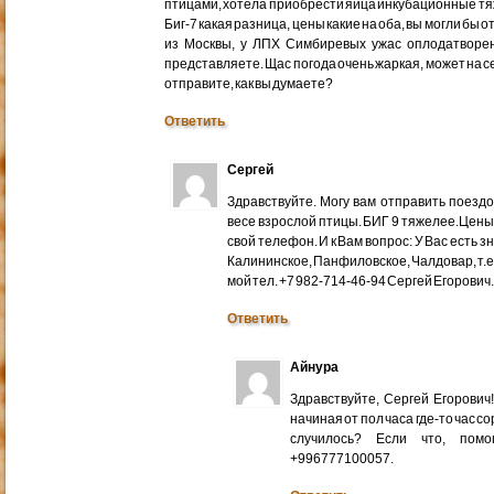
птицами, хотела приобрести яйца инкубационные тяже
Биг-7 какая разница, цены какие на оба, вы могли бы 
из Москвы, у ЛПХ Симбиревых ужас оплодатворен
представляете. Щас погода очень жаркая, может на с
отправите, как вы думаете?
Ответить
Сергей
Здравствуйте. Могу вам отправить поездом
весе взрослой птицы. БИГ 9 тяжелее.Цены
свой телефон. И к Вам вопрос: У Вас есть 
Калининское, Панфиловское, Чалдовар, т.
мой тел. +7 982-714-46-94 Сергей Егорович
Ответить
Айнура
Здравствуйте, Сергей Егорови
начиная от пол часа где-то час со
случилось? Если что, помо
+996777100057.