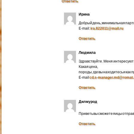
Ответить
Ирина
Добрый день, минимальная парти
E-mail:
ira.822011@mail.ru
Ответить
Людмила
Здравствуйте. Меня интересуют 
Какая цена,
породы, где вы находитесь и как
E-mail
cd.s-manager.md@romat.
Ответить
Дилмурод
Приветь вы сможете яицы отправ
Ответить