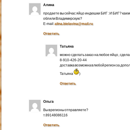
Алина
продаете вы сейчас яйцо индюшки БИГ : И БИГ? как м
обл или Владимирскую?
E-mail:
alina.bielavina@mail.ru
Ответить
Татьяна
можно сделать заказ на любое яйцо , сдел
8-910-426-20-44
доставка возможна в любой регион за доп
Татьяна
)
Ответить
Ольга
Вы в регионы отправляете?
т.89148086116
Ответить