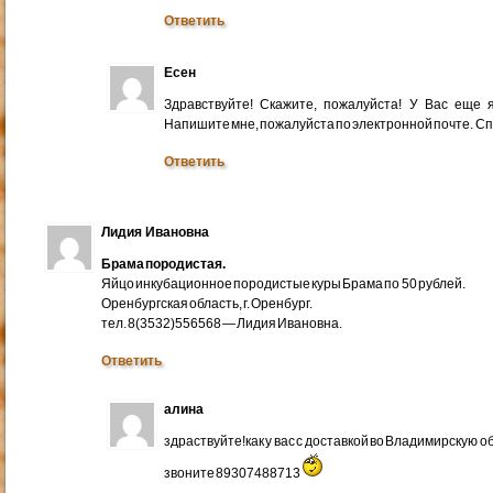
Ответить
Есен
Здравствуйте! Скажите, пожалуйста! У Вас еще
Напишите мне, пожалуйста по электронной почте. Cп
Ответить
Лидия Ивановна
Брама породистая.
Яйцо инкубационное породистые куры Брама по 50 рублей.
Оренбургская область, г. Оренбург.
тел. 8(3532)556568 — Лидия Ивановна.
Ответить
алина
здраствуйте!как у вас с доставкой во Владимирскую 
звоните 89307488713