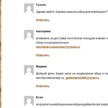
Гузэль
Здравствуйте. Как мне заказать яйцо для инкубации?
Ответить
екатерина
возможна ли доставка почтой или поездом а может 
область город белогорск
timchenko.ekaterina13@mail.ru
Ответить
Марина
Добрый день. Какая цена на индюшиные яйца и гу
автобусом или ж/д.
m_goldshtein1985@mail.ru
Ответить
Есен
хочу купить инкубационные яйца индейка белая широ