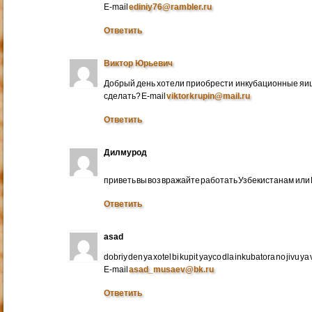
E-mail
ediniy76@rambler.ru
Ответить
Виктор Юрьевич
Добрый день хотели приобрести инкубационные яица
сделать? E-mail
viktorkrupin@mail.ru
Ответить
Дилмурод
приветь вы воз вражайте работать Узбекистанам ил
Ответить
asad
dobriy den ya xotel bi kupit yayco dla inkubatora no jivu ya v 
E-mail
asad_musaev@bk.ru
Ответить