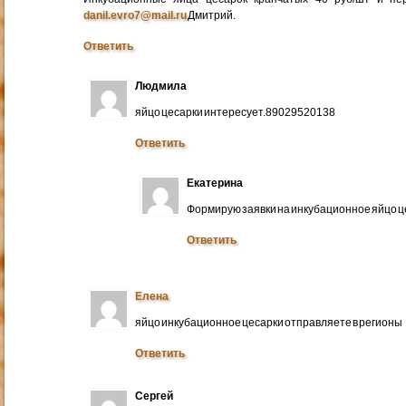
danil.evro7@mail.ru
Дмитрий.
Ответить
Людмила
яйцо цесарки интересует.89029520138
Ответить
Екатерина
Формирую заявки на инкубационное яйцо ц
Ответить
Елена
яйцо инкубационное цесарки отправляете в регионы
Ответить
Сергей