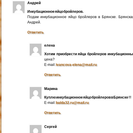
Андрей
Инкубационное яйцо бройлеров.
Подам инкубационное яйцо бройлеров в Брянске. Брянска
Андрей.
Ответить
елена
Хотим приобрести яйца бройлеров инкубационн
цена?
E-mail:
ivancova-elena@mail.ru
Ответить
Марина
Куплю инкубационное яйцо бройлеров в Брянске
!!!
E-mail:
balda32.ru@mail.ru
Ответить
Сергей