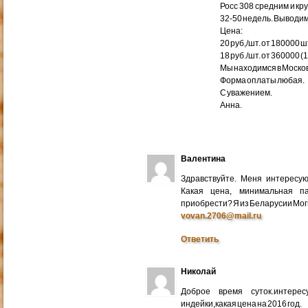
Росс 308 средним и кр
32-50 недель. Выводим
Цена:
20 руб,/шт. от 180000 ш
18 руб./шт. от 360000 (
Мы находимся в Москов
Форма оплаты любая.
С уважением.
Анна.
Валентина
Здравствуйте. Меня интересу
Какая цена, минимальная п
приобрести? Я из Беларусии Мог
vovan.2706@mail.ru
Ответить
Николай
Доброе время суток.интере
индейки,какая цена на 2016 год.