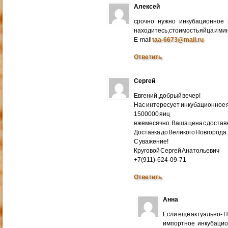
Алексей
срочно нужно инкубационное
находитесь,стоимость яйца и ми
E-mail
taa-6673@mail.ru
Ответить
Сергей
Евгений, добрый вечер!
Нас интересует инкубационное яй
1500000 яиц
ежемесячно. Ваша цена с доставко
Доставка до Великого Новгорода
С уважение!
Круговой Сергей Анатольевич
+7(911)-624-09-71
Ответить
Анна
Если еще актуально- 
импортное инкубацио