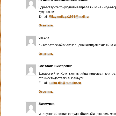
Здравствуйте хочу купить в апреле яйцо на инкубато
будет стоить
E-mail:
Milayamilaya1978@mail.ru
Ответить
оксана
я из саратовской обл какая цена на индюшачие яйца.и к
Ответить
Светлана Викторовна
Здравствуйте Хочу купить яйца индюшат для ра
стоимость доставки в Оренбург.
E-mail:
sofka-din@rambler.ru
Ответить
Дилмурод
мне нужно яйцо ширкогрудный белый индюк если мо