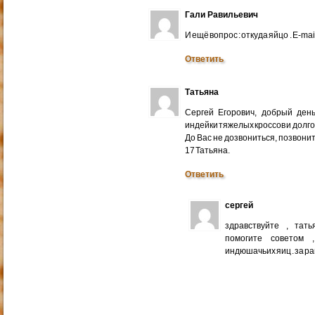
Гали Равильевич
И ещё вопрос : откуда яйцо . E-mail
Ответить
Татьяна
Сергей Егорович, добрый ден
индейки тяжелых кроссов и долго
До Вас не дозвониться, позвонит
17 Татьяна.
Ответить
сергей
здравствуйте , тат
помогите советом 
индюшачьих яиц . за р