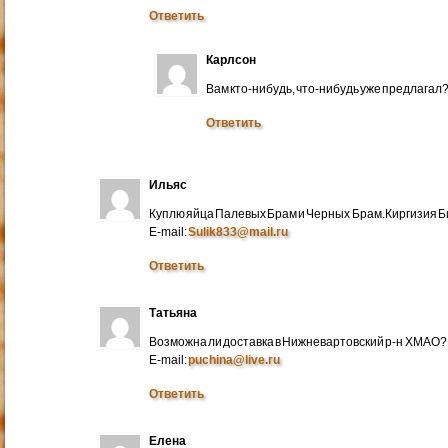
Ответить
Карлсон
Вам кто-нибудь, что-нибудь уже предлагал
Ответить
Ильяс
Куплю яйца Палевых Брам и Черных Брам.Киргизия Би
E-mail:
Sulik833@mail.ru
Ответить
Татьяна
Возможна ли доставка в Нижневартовский р-н ХМАО?
E-mail:
puchina@live.ru
Ответить
Елена