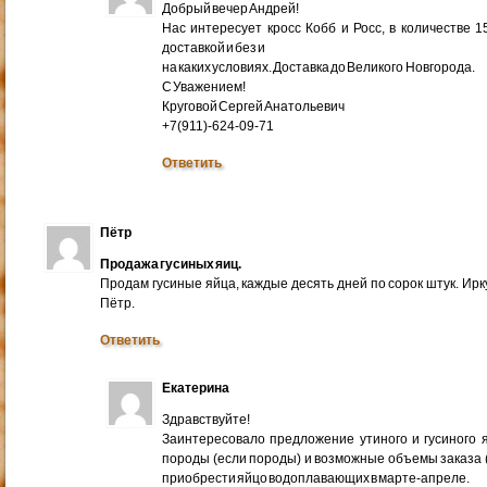
Добрый вечер Андрей!
Нас интересует кросс Кобб и Росс, в количестве 
доставкой и без и
на каких условиях. Доставка до Великого Новгорода.
С Уважением!
Круговой Сергей Анатольевич
+7(911)-624-09-71
Ответить
Пётр
Продажа гусиных яиц.
Продам гусиные яйца, каждые десять дней по сорок штук. Ир
Пётр.
Ответить
Екатерина
Здравствуйте!
Заинтересовало предложение утиного и гусиного я
породы (если породы) и возможные объемы заказа (ми
приобрести яйцо водоплавающих в марте-апреле.