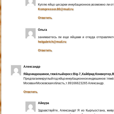
Куплю яйцо цесарки инкубационное,возможно ли от
Kompressor.80@mail.ru
Ответить
Ольга
занимаетесь ли еще яйцами и откуда отправляете
helgabrich@mail.ru
Ответить
Александр
Яйцо индюшиное, тяжёлый кросс Big-7, Хайбрид Конвертер, B
Предлагаем круглый год яйцо инкубационное индюшиное: тяжёлы
Москва и Московская область, т. 89166623265 Александр.
Ответить
Айнура
Здравствуйте, Александр! Я из Кыргызстана, жив