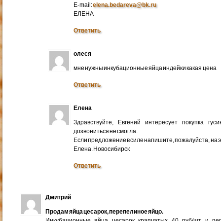
E-mail:
elena.bedareva@bk.ru
ЕЛЕНА
Ответить
олеся
мне нужны инкубационные яйца индейки какая цена
Ответить
Елена
Здравствуйте, Евгений интересует покупка гус
дозвониться не смогла.
Если предложение в силе напишите, пожалуйста, на 
Елена. Новосибирск
Ответить
Дмитрий
Продам яйца цесарок, перепелиное яйцо.
Инкубационные яйца цесарок крапчатых 40 руб/шт и пер