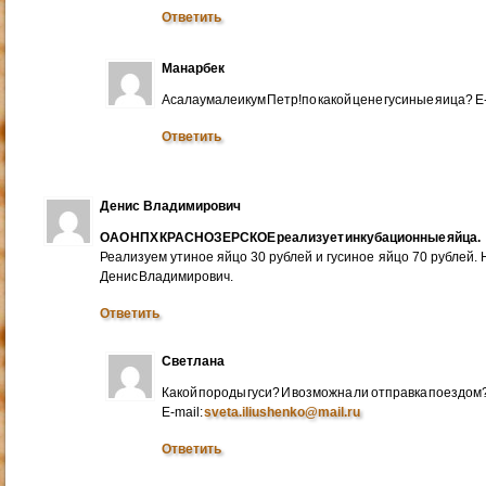
Ответить
Манарбек
Асалаумалеикум Петр!по какой цене гусиные яица? E
Ответить
Денис Владимирович
ОАО НПХ КРАСНОЗЕРСКОЕ реализует инкубационные яйца.
Реализуем утиное яйцо 30 рублей и гусиное яйцо 70 рублей.
Денис Владимирович.
Ответить
Светлана
Какой породы гуси? И возможна ли отправка поездом
E-mail:
sveta.iliushenko@mail.ru
Ответить