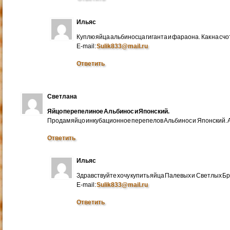
Ильяс
Куплю яйца альбиносца гиганта и фараона. Как на счо
E-mail:
Sulik833@mail.ru
Ответить
Светлана
Яйцо перепелиное Альбинос и Японский.
Продам яйцо инкубационное перепелов Альбинос и Японский. А
Ответить
Ильяс
Здравствуйте хочу купить яйца Палевых и Светлых Бра
E-mail:
Sulik833@mail.ru
Ответить