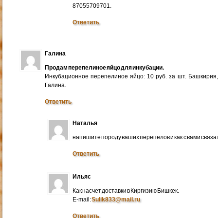
87055709701.
Ответить
Галина
Продам перепелиное яйцо для инкубации.
Инкубационное перепелиное яйцо: 10 руб. за шт. Башкирия
Галина.
Ответить
Наталья
напишите породу ваших перепелов и как с вами связа
Ответить
Ильяс
Как насчет доставки в Киргизию Бишкек.
E-mail:
Sulik833@mail.ru
Ответить