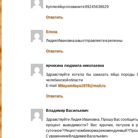
Куплю яйцо позваните 89245638629
Ответить
Елена
Лидия Ивановна а вы отправляете в регионы
Ответить
ярчихина людмила николаевна
Здравствуйте хотела бы заказать яйцо породы 
челябинской области
E-mail:
Milayamilaya1978@mail.ru
Ответить
Владимир Васильевич
Здравствуйте Лидия Ивановна. Прошу Вас сообщить
процент выводимости? Вес курочек, петухов в 
суточное? Рецепт комбикорма рекомендуемый? Про
С уважением Владимир Васильевич.