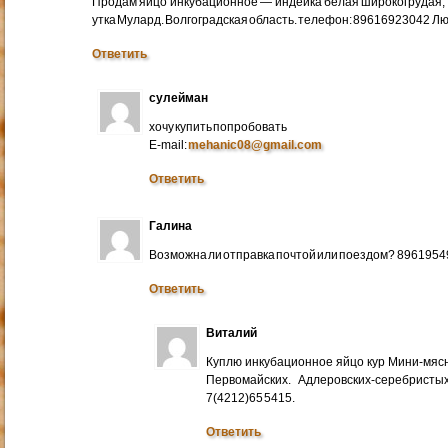
Продам яйцо инкубационное — индейка белая широкогрудая, 
утка Мулард. Волгоградская область. телефон: 89616923042 Л
Ответить
сулейман
хочу купить попробовать
E-mail:
mehanic08@gmail.com
Ответить
Галина
Возможна ли отправка почтой или поездом? 896195
Ответить
Виталий
Куплю инкубационное яйцо кур Мини-мяс
Первомайских. Адлеровских-серебристых
7(4212)65 5415.
Ответить