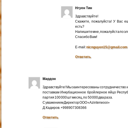
Нгуен Тин
Здравствуйте!
Скажите, пожалуйста! У Вас 
есть?
Напишите мне, пожалуйста по эл
Cпасибо Вам!
E-mail:
nicnguyen15@gmail.com
Ответить
Мардон
Здравствуйте! Мы заинтересованы сотрудничество и
поставкам Инкубационное бройлерное яйцо Респуб
партия 100 000 шт месяц, по 50 000 два раза.
С уважением Директор ООО «Azinterwooi»
Д.Кадиров. +998907308366
Ответить