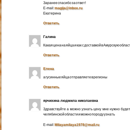
Заранее спасибо за ответ!
E-mail:
magija@inbox.ru
Екатерина
Ответить
Галина
Какая цена на яйца и как с доставкой в Амурскую обл
Ответить
Елена
а гусинные яйца отправляете в регионы
Ответить
ярчихина людмила николаевна
Здравствуйте а можно узнать цену мне нужно будет 
челябинской области и можно породу узнать
E-mail:
Milayamilaya1978@mail.ru