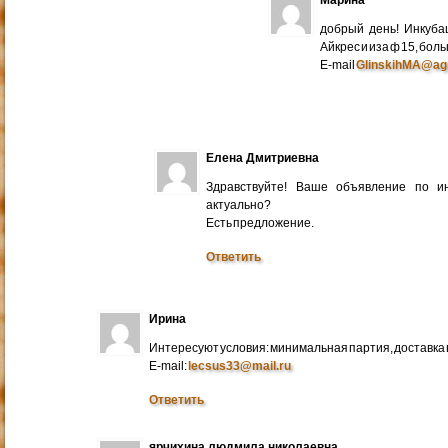
добрый день! Инкуба
Айкрес и иза ф 15, бо
E-mail
GlinskihMA@ag
Елена Дмитриевна
Здравствуйте! Ваше объявление по и
актуально?
Есть предложение.
Ответить
Ирина
Интересуют условия: минимальная партия, доставка в
E-mail:
lecsus33@mail.ru
Ответить
ярчихина людмила николаевна