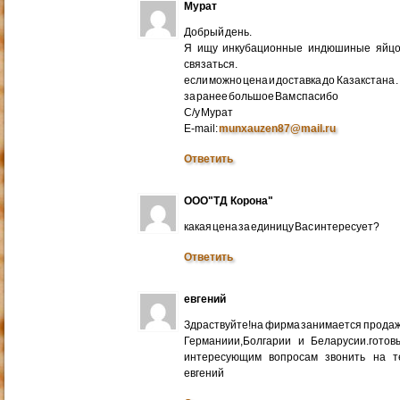
Мурат
Добрый день.
Я ищу инкубационные индюшиные яйцо 
связаться.
если можно цена и доставка до Казакстана .
за ранее большое Вам спасибо
С/у Мурат
E-mail:
munxauzen87@mail.ru
Ответить
ООО"ТД Корона"
какая цена за единицу Вас интересует?
Ответить
евгений
Здраствуйте!на фирма занимается прода
Германиии,Болгарии и Беларусии.готов
интересующим вопросам звонить на т
евгений