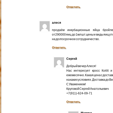
Ответить
алеся
продаём инкубационные яйца бройлер
от290000 яиц до 1мл шт.цены и виды яиц у
на долгосрочное сотрудничество.
Ответить
Сергей
Добрый вечер Алеся!
Нас интересует кросс Кобб и
ежемесячно. Какая цена с доставк
на каких условиях. Доставка до В
С Уважением!
Круговой Сергей Анатольевич
+7(911)-624-09-71
Ответить
Марина