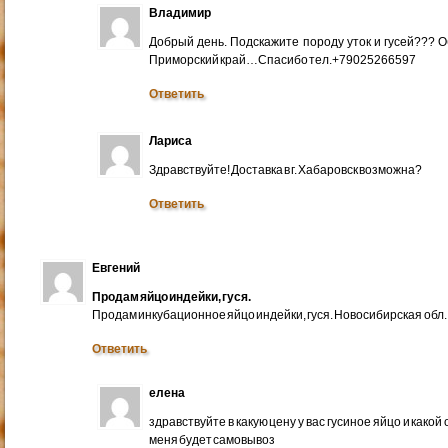
Владимир
Добрый день. Подскажите породу уток и гусей??? 
Приморский край…Спасибо тел.+79025266597
Ответить
Лариса
Здравствуйте! Доставка в г. Хабаровск возможна?
Ответить
Евгений
Продам яйцо индейки, гуся.
Продам инкубационное яйцо индейки, гуся. Новосибирская обл.
Ответить
елена
здравствуйте в какую цену у вас гусиное яйцо и какой
меня будет самовывоз