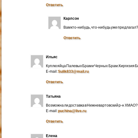
Ответить
Карлсон
Вам кто-нибудь, что-нибудь уже предлагал
Ответить
Ильяс
Куплю яйца Палевых Брам и Черных Брам.Киргизия Би
E-mail:
Sulik833@mail.ru
Ответить
Татьяна
Возможна ли доставка в Нижневартовский р-н ХМАО?
E-mail:
puchina@live.ru
Ответить
Елена