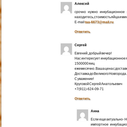
Алексей
срочно нужно инкубационное
находитесь,стоимость яйца и ми
E-mail
taa-6673@mail.ru
Ответить
Сергей
Евгений, добрый вечер!
Нас интересует инкубационное яй
1500000 яиц
ежемесячно. Ваша цена с доставко
Доставка до Великого Новгорода
С уважение!
Круговой Сергей Анатольевич
+7(911)-624-09-71
Ответить
Анна
Если еще актуально- 
импортное инкубацио