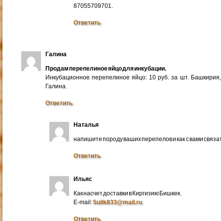
87055709701.
Ответить
Галина
Продам перепелиное яйцо для инкубации.
Инкубационное перепелиное яйцо: 10 руб. за шт. Башкирия
Галина.
Ответить
Наталья
напишите породу ваших перепелов и как с вами связа
Ответить
Ильяс
Как насчет доставки в Киргизию Бишкек.
E-mail:
Sulik833@mail.ru
Ответить