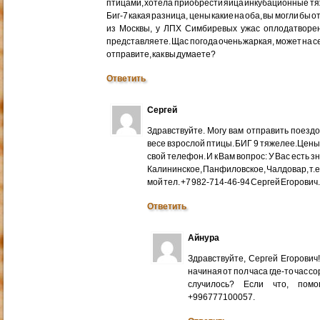
птицами, хотела приобрести яйца инкубационные тяже
Биг-7 какая разница, цены какие на оба, вы могли бы 
из Москвы, у ЛПХ Симбиревых ужас оплодатворен
представляете. Щас погода очень жаркая, может на с
отправите, как вы думаете?
Ответить
Сергей
Здравствуйте. Могу вам отправить поездом
весе взрослой птицы. БИГ 9 тяжелее.Цены
свой телефон. И к Вам вопрос: У Вас есть 
Калининское, Панфиловское, Чалдовар, т.
мой тел. +7 982-714-46-94 Сергей Егорович
Ответить
Айнура
Здравствуйте, Сергей Егорови
начиная от пол часа где-то час со
случилось? Если что, помо
+996777100057.