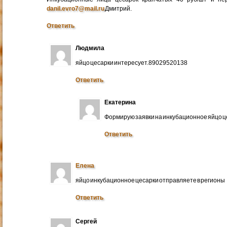
danil.evro7@mail.ru
Дмитрий.
Ответить
Людмила
яйцо цесарки интересует.89029520138
Ответить
Екатерина
Формирую заявки на инкубационное яйцо ц
Ответить
Елена
яйцо инкубационное цесарки отправляете в регионы
Ответить
Сергей