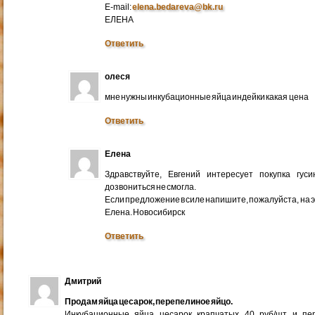
E-mail:
elena.bedareva@bk.ru
ЕЛЕНА
Ответить
олеся
мне нужны инкубационные яйца индейки какая цена
Ответить
Елена
Здравствуйте, Евгений интересует покупка гус
дозвониться не смогла.
Если предложение в силе напишите, пожалуйста, на 
Елена. Новосибирск
Ответить
Дмитрий
Продам яйца цесарок, перепелиное яйцо.
Инкубационные яйца цесарок крапчатых 40 руб/шт и пер