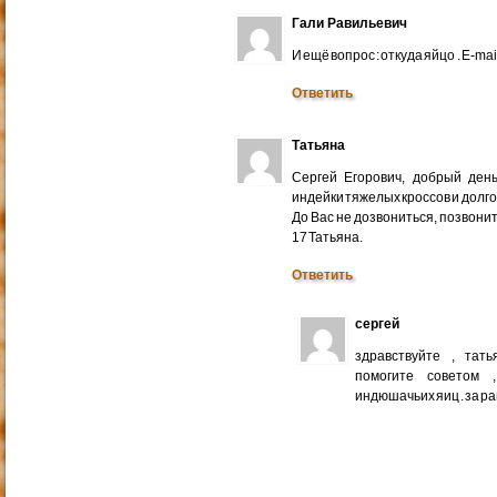
Гали Равильевич
И ещё вопрос : откуда яйцо . E-mail
Ответить
Татьяна
Сергей Егорович, добрый ден
индейки тяжелых кроссов и долго
До Вас не дозвониться, позвонит
17 Татьяна.
Ответить
сергей
здравствуйте , тат
помогите советом 
индюшачьих яиц . за р