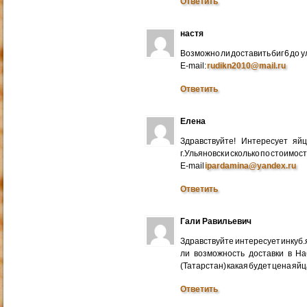
Ответить
настя
Возможно ли доставить биг 6 до у
E-mail:
rudikn2010@mail.ru
Ответить
Елена
Здравствуйте! Интересует яй
г.Ульяновск и сколько по стоимос
E-mail
ipardamina@yandex.ru
Ответить
Гали Равильевич
Здравствуйте интересует инкуб.
ли возможность доставки в Н
(Татарстан) какая будет цена яйц
Ответить