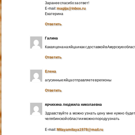
Заранее спасибо за ответ!
E-mail:
magija@inbox.ru
Екатерина
Ответить
Галина
Какая цена на яйца и как с доставкой в Амурскую обл
Ответить
Елена
а гусинные яйца отправляете в регионы
Ответить
ярчихина людмила николаевна
Здравствуйте а можно узнать цену мне нужно будет 
челябинской области и можно породу узнать
E-mail:
Milayamilaya1978@mail.ru