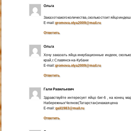
Ольга
Заказ от какого количества, сколько стоит яйцо индю
E-mail:
gromova.olya2009@mail.ru
Ответить
Ольга
Хочу заказать яйца инкубационные индеек, сколько
край, г. Славянск-на-Кубани
E-mail:
gromova.olya2009@mail.ru
Ответить
Гали Равильевич
Здравствуйте интересует яйцо биг-6 , на конец ма
Набережных Челнов (Татарстан) и какая цена
E-mail :
gali1983@mail.ru
Ответить