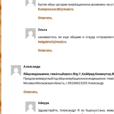
Куплю яйцо цесарки инкубационное,возможно ли от
Kompressor.80@mail.ru
Ответить
Ольга
занимаетесь ли еще яйцами и откуда отправляете
helgabrich@mail.ru
Ответить
Александр
Яйцо индюшиное, тяжёлый кросс Big-7, Хайбрид Конвертер, B
Предлагаем круглый год яйцо инкубационное индюшиное: тяжёлы
Москва и Московская область, т. 89166623265 Александр.
Ответить
Айнура
Здравствуйте, Александр! Я из Кыргызстана, жив