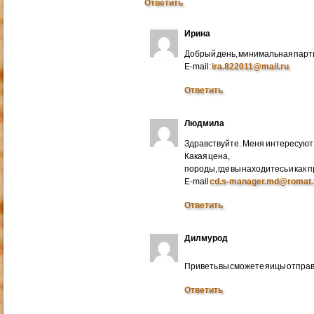
Ответить
Ирина
Добрый день, минимальная парти
E-mail:
ira.822011@mail.ru
Ответить
Людмила
Здравствуйте. Меня интересуют 
Какая цена,
породы, где вы находитесь и как
E-mail
cd.s-manager.md@romat.
Ответить
Дилмурод
Приветь вы сможете яицы отправ
Ответить