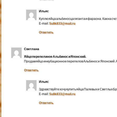
Ильяс
Куплю яйца альбиносца гиганта и фараона. Как на счо
E-mail:
Sulik833@mail.ru
Ответить
Светлана
Яйцо перепелиное Альбинос и Японский.
Продам яйцо инкубационное перепелов Альбинос и Японский. А
Ответить
Ильяс
Здравствуйте хочу купить яйца Палевых и Светлых Бра
E-mail:
Sulik833@mail.ru
Ответить