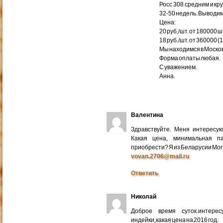
Росс 308 средним и кр
32-50 недель. Выводим
Цена:
20 руб,/шт. от 180000 ш
18 руб./шт. от 360000 (
Мы находимся в Москов
Форма оплаты любая.
С уважением.
Анна.
Валентина
Здравствуйте. Меня интересу
Какая цена, минимальная п
приобрести? Я из Беларусии Мог
vovan.2706@mail.ru
Ответить
Николай
Доброе время суток.интере
индейки,какая цена на 2016 год.