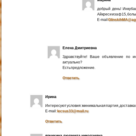
добрый день! Инкуба
Айкрес и иза ф 15, бо
E-mail
GlinskihMA@ag
Елена Дмитриевна
Здравствуйте! Ваше объявление по и
актуально?
Есть предложение.
Ответить
Ирина
Интересуют условия: минимальная партия, доставка в
E-mail:
lecsus33@mail.ru
Ответить
ярчихина людмила николаевна