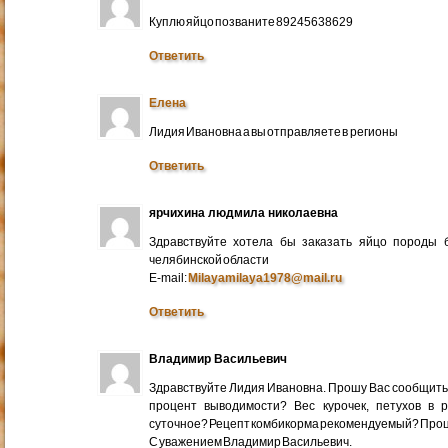
Куплю яйцо позваните 89245638629
Ответить
Елена
Лидия Ивановна а вы отправляете в регионы
Ответить
ярчихина людмила николаевна
Здравствуйте хотела бы заказать яйцо породы 
челябинской области
E-mail:
Milayamilaya1978@mail.ru
Ответить
Владимир Васильевич
Здравствуйте Лидия Ивановна. Прошу Вас сообщить
процент выводимости? Вес курочек, петухов в 
суточное? Рецепт комбикорма рекомендуемый? Про
С уважением Владимир Васильевич.