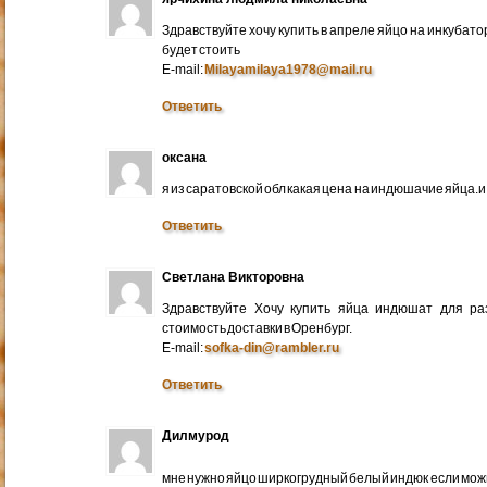
Здравствуйте хочу купить в апреле яйцо на инкубато
будет стоить
E-mail:
Milayamilaya1978@mail.ru
Ответить
оксана
я из саратовской обл какая цена на индюшачие яйца.и к
Ответить
Светлана Викторовна
Здравствуйте Хочу купить яйца индюшат для ра
стоимость доставки в Оренбург.
E-mail:
sofka-din@rambler.ru
Ответить
Дилмурод
мне нужно яйцо ширкогрудный белый индюк если мо