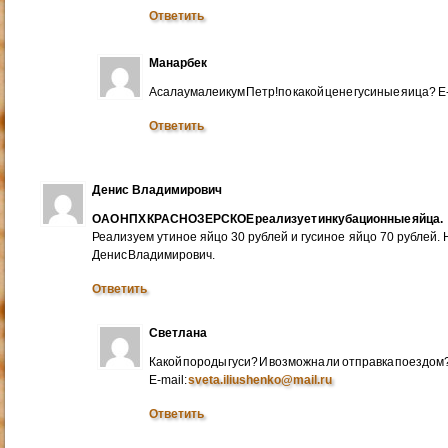
Ответить
Манарбек
Асалаумалеикум Петр!по какой цене гусиные яица? E
Ответить
Денис Владимирович
ОАО НПХ КРАСНОЗЕРСКОЕ реализует инкубационные яйца.
Реализуем утиное яйцо 30 рублей и гусиное яйцо 70 рублей.
Денис Владимирович.
Ответить
Светлана
Какой породы гуси? И возможна ли отправка поездом
E-mail:
sveta.iliushenko@mail.ru
Ответить