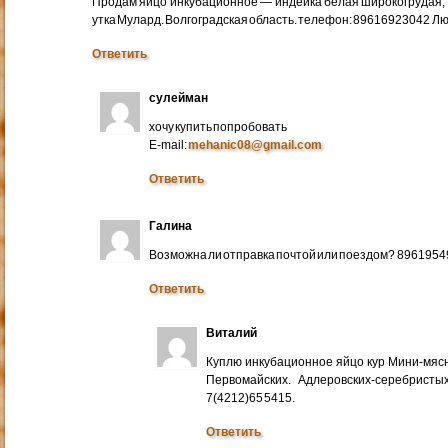
Продам яйцо инкубационное — индейка белая широкогрудая, 
утка Мулард. Волгоградская область. телефон: 89616923042 Л
Ответить
сулейман
хочу купить попробовать
E-mail:
mehanic08@gmail.com
Ответить
Галина
Возможна ли отправка почтой или поездом? 896195
Ответить
Виталий
Куплю инкубационное яйцо кур Мини-мяс
Первомайских. Адлеровских-серебристых
7(4212)65 5415.
Ответить