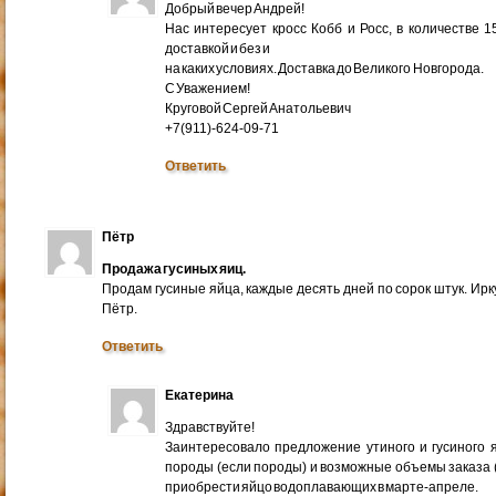
Добрый вечер Андрей!
Нас интересует кросс Кобб и Росс, в количестве 
доставкой и без и
на каких условиях. Доставка до Великого Новгорода.
С Уважением!
Круговой Сергей Анатольевич
+7(911)-624-09-71
Ответить
Пётр
Продажа гусиных яиц.
Продам гусиные яйца, каждые десять дней по сорок штук. Ир
Пётр.
Ответить
Екатерина
Здравствуйте!
Заинтересовало предложение утиного и гусиного я
породы (если породы) и возможные объемы заказа (ми
приобрести яйцо водоплавающих в марте-апреле.