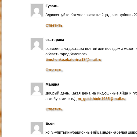
Гузэль
Здравствуйте. Как мне заказать яйцо для инкубации?
Ответить
екатерина
возможна ли доставка почтой или поездом а может 
область город белогорск
timchenko.ekaterina13@mail.ru
Ответить
Марина
Добрый день. Какая цена на индюшиные яйца и гу
автобусом или ж/д.
m_goldshtein1985@mail.ru
Ответить
Есен
хочу купить инкубационные яйца индейка белая широ