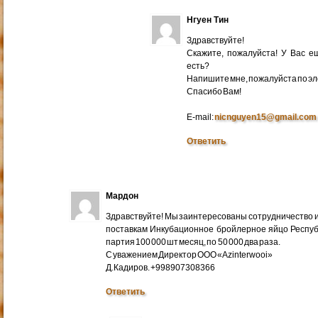
Нгуен Тин
Здравствуйте!
Скажите, пожалуйста! У Вас 
есть?
Напишите мне, пожалуйста по эл
Cпасибо Вам!
E-mail:
nicnguyen15@gmail.com
Ответить
Мардон
Здравствуйте! Мы заинтересованы сотрудничество и
поставкам Инкубационное бройлерное яйцо Респуб
партия 100 000 шт месяц, по 50 000 два раза.
С уважением Директор ООО «Azinterwooi»
Д.Кадиров. +998907308366
Ответить