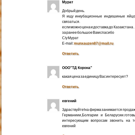
Мурат
Добрый день.
Я ищу инкубационные индюшиные яйцо 
связаться.
если можно цена и доставка до Казакстана .
за ранее большое Вам спасибо
С/у Мурат
E-mail:
munxauzen87@mail.ru
Ответить
ООО"ТД Корона"
какая цена за единицу Вас интересует?
Ответить
евгений
Здраствуйте!на фирма занимается прода
Германиии,Болгарии и Беларусии.готов
интересующим вопросам звонить на т
евгений