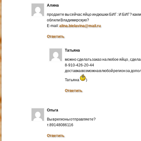
Алина
продаете вы сейчас яйцо индюшки БИГ : И БИГ? как м
обл или Владимирскую?
E-mail:
alina.bielavina@mail.ru
Ответить
Татьяна
можно сделать заказ на любое яйцо , сдел
8-910-426-20-44
доставка возможна в любой регион за доп
Татьяна
)
Ответить
Ольга
Вы в регионы отправляете?
т.89148086116
Ответить