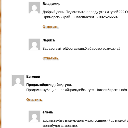
Владимир
Добрый день. Подскажите породу уток и гусей??? 
Приморский край…Спасибо тел.+79025266597
Ответить
Лариса
Здравствуйте! Доставка в г. Хабаровск возможна?
Ответить
Евгений
Продам яйцо индейки, гуся.
Продам инкубационное яйцо индейки, гуся. Новосибирская обл.
Ответить
елена
здравствуйте в какую цену у вас гусиное яйцо и какой
меня будет самовывоз