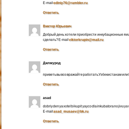
E-mail
ediniy76@rambler.ru
Ответить
Виктор Юрьевич
Добрый день хотели приобрести инкубационные яица
сделать? E-mail
viktorkrupin@mail.ru
Ответить
Дилмурод
приветь вы воз вражайте работать Узбекистанам ил
Ответить
asad
dobriy den ya xotel bi kupit yayco dla inkubatora no jivu ya v 
E-mail
asad_musaev@bk.ru
Ответить