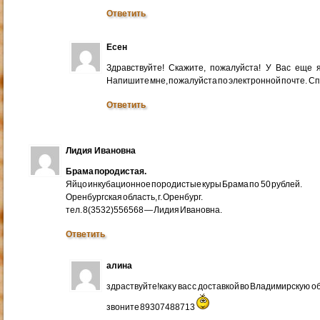
Ответить
Есен
Здравствуйте! Скажите, пожалуйста! У Вас еще
Напишите мне, пожалуйста по электронной почте. Cп
Ответить
Лидия Ивановна
Брама породистая.
Яйцо инкубационное породистые куры Брама по 50 рублей.
Оренбургская область, г. Оренбург.
тел. 8(3532)556568 — Лидия Ивановна.
Ответить
алина
здраствуйте!как у вас с доставкой во Владимирскую 
звоните 89307488713