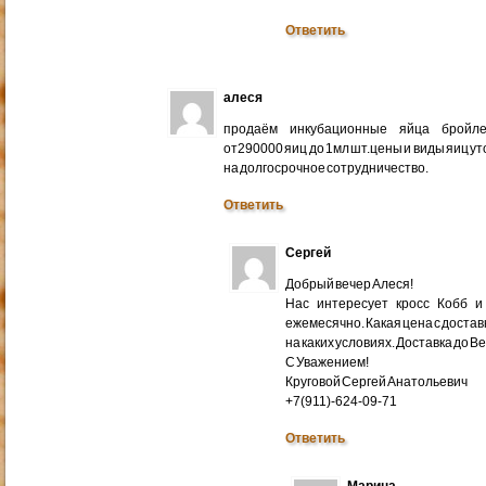
Ответить
алеся
продаём инкубационные яйца бройлер
от290000 яиц до 1мл шт.цены и виды яиц у
на долгосрочное сотрудничество.
Ответить
Сергей
Добрый вечер Алеся!
Нас интересует кросс Кобб и
ежемесячно. Какая цена с доставк
на каких условиях. Доставка до В
С Уважением!
Круговой Сергей Анатольевич
+7(911)-624-09-71
Ответить
Марина