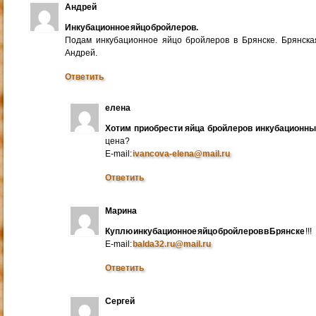
Андрей
Инкубационное яйцо бройлеров.
Подам инкубационное яйцо бройлеров в Брянске. Брянска
Андрей.
Ответить
елена
Хотим приобрести яйца бройлеров инкубационн
цена?
E-mail:
ivancova-elena@mail.ru
Ответить
Марина
Куплю инкубационное яйцо бройлеров в Брянске
!!!
E-mail:
balda32.ru@mail.ru
Ответить
Сергей