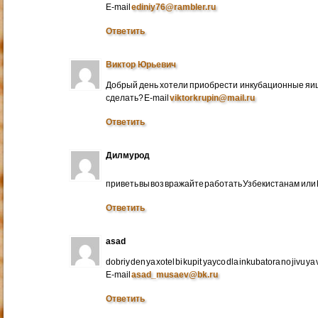
E-mail
ediniy76@rambler.ru
Ответить
Виктор Юрьевич
Добрый день хотели приобрести инкубационные яица
сделать? E-mail
viktorkrupin@mail.ru
Ответить
Дилмурод
приветь вы воз вражайте работать Узбекистанам ил
Ответить
asad
dobriy den ya xotel bi kupit yayco dla inkubatora no jivu ya v 
E-mail
asad_musaev@bk.ru
Ответить