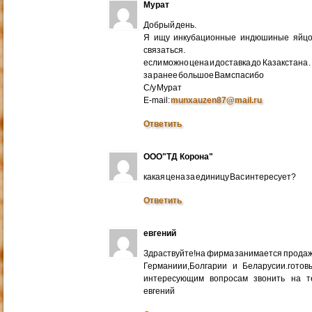
Мурат
Добрый день.
Я ищу инкубационные индюшиные яйцо 
связаться.
если можно цена и доставка до Казакстана .
за ранее большое Вам спасибо
С/у Мурат
E-mail:
munxauzen87@mail.ru
Ответить
ООО"ТД Корона"
какая цена за единицу Вас интересует?
Ответить
евгений
Здраствуйте!на фирма занимается прода
Германиии,Болгарии и Беларусии.готов
интересующим вопросам звонить на т
евгений