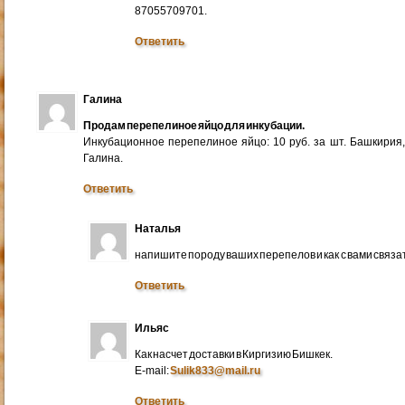
87055709701.
Ответить
Галина
Продам перепелиное яйцо для инкубации.
Инкубационное перепелиное яйцо: 10 руб. за шт. Башкирия
Галина.
Ответить
Наталья
напишите породу ваших перепелов и как с вами связа
Ответить
Ильяс
Как насчет доставки в Киргизию Бишкек.
E-mail:
Sulik833@mail.ru
Ответить