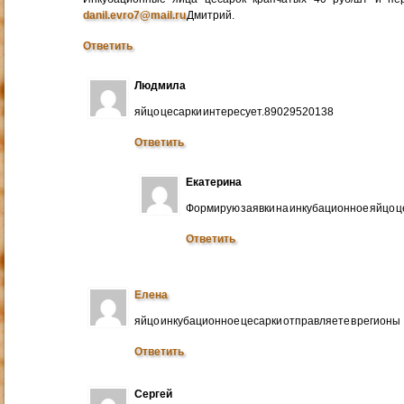
danil.evro7@mail.ru
Дмитрий.
Ответить
Людмила
яйцо цесарки интересует.89029520138
Ответить
Екатерина
Формирую заявки на инкубационное яйцо ц
Ответить
Елена
яйцо инкубационное цесарки отправляете в регионы
Ответить
Сергей