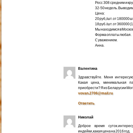
Росс 308 средним и кр
32-50 недель. Выводим
Цена:
20 руб,/шт. от 180000 ш
18 руб./шт. от 360000 (
Мы находимся в Москов
Форма оплаты любая.
С уважением.
Анна.
Валентина
Здравствуйте. Меня интересу
Какая цена, минимальная п
приобрести? Я из Беларусии Мог
vovan.2706@mail.ru
Ответить
Николай
Доброе время суток.интере
индейки,какая цена на 2016 год.