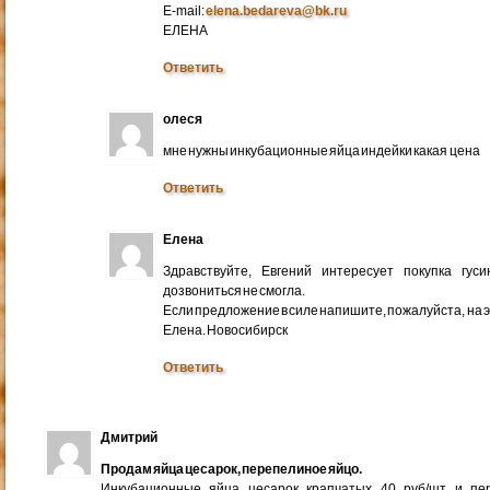
E-mail:
elena.bedareva@bk.ru
ЕЛЕНА
Ответить
олеся
мне нужны инкубационные яйца индейки какая цена
Ответить
Елена
Здравствуйте, Евгений интересует покупка гус
дозвониться не смогла.
Если предложение в силе напишите, пожалуйста, на 
Елена. Новосибирск
Ответить
Дмитрий
Продам яйца цесарок, перепелиное яйцо.
Инкубационные яйца цесарок крапчатых 40 руб/шт и пер