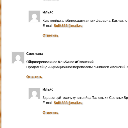
Ильяс
Куплю яйца альбиносца гиганта и фараона. Как на счо
E-mail:
Sulik833@mail.ru
Ответить
Светлана
Яйцо перепелиное Альбинос и Японский.
Продам яйцо инкубационное перепелов Альбинос и Японский. А
Ответить
Ильяс
Здравствуйте хочу купить яйца Палевых и Светлых Бра
E-mail:
Sulik833@mail.ru
Ответить