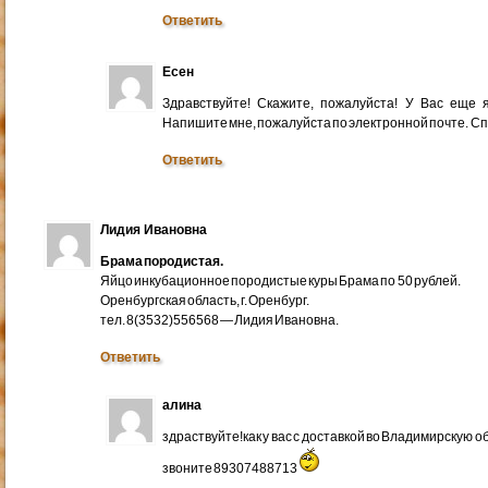
Ответить
Есен
Здравствуйте! Скажите, пожалуйста! У Вас еще
Напишите мне, пожалуйста по электронной почте. Cп
Ответить
Лидия Ивановна
Брама породистая.
Яйцо инкубационное породистые куры Брама по 50 рублей.
Оренбургская область, г. Оренбург.
тел. 8(3532)556568 — Лидия Ивановна.
Ответить
алина
здраствуйте!как у вас с доставкой во Владимирскую 
звоните 89307488713