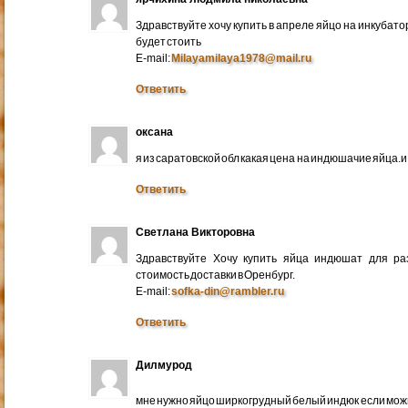
Здравствуйте хочу купить в апреле яйцо на инкубато
будет стоить
E-mail:
Milayamilaya1978@mail.ru
Ответить
оксана
я из саратовской обл какая цена на индюшачие яйца.и к
Ответить
Светлана Викторовна
Здравствуйте Хочу купить яйца индюшат для ра
стоимость доставки в Оренбург.
E-mail:
sofka-din@rambler.ru
Ответить
Дилмурод
мне нужно яйцо ширкогрудный белый индюк если мо