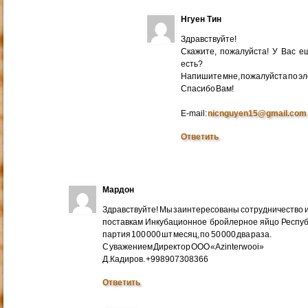
Нгуен Тин
Здравствуйте!
Скажите, пожалуйста! У Вас 
есть?
Напишите мне, пожалуйста по эл
Cпасибо Вам!
E-mail:
nicnguyen15@gmail.com
Ответить
Мардон
Здравствуйте! Мы заинтересованы сотрудничество и
поставкам Инкубационное бройлерное яйцо Респуб
партия 100 000 шт месяц, по 50 000 два раза.
С уважением Директор ООО «Azinterwooi»
Д.Кадиров. +998907308366
Ответить