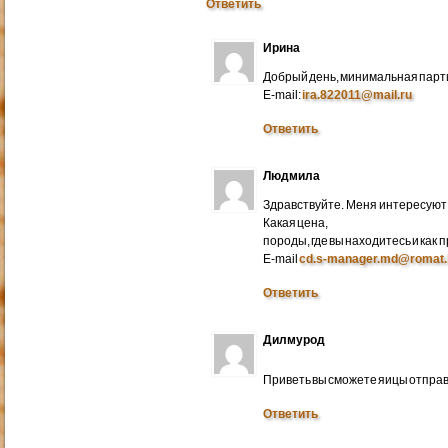
Ответить
Ирина
Добрый день, минимальная парти
E-mail:
ira.822011@mail.ru
Ответить
Людмила
Здравствуйте. Меня интересуют 
Какая цена,
породы, где вы находитесь и как
E-mail
cd.s-manager.md@romat.
Ответить
Дилмурод
Приветь вы сможете яицы отправ
Ответить