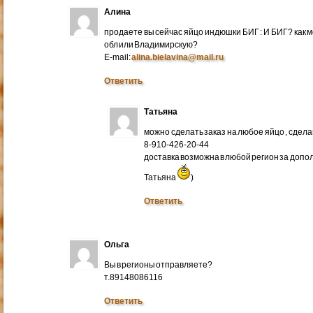
Алина
продаете вы сейчас яйцо индюшки БИГ : И БИГ? как м
обл или Владимирскую?
E-mail:
alina.bielavina@mail.ru
Ответить
Татьяна
можно сделать заказ на любое яйцо , сдел
8-910-426-20-44
доставка возможна в любой регион за доп
Татьяна
)
Ответить
Ольга
Вы в регионы отправляете?
т.89148086116
Ответить