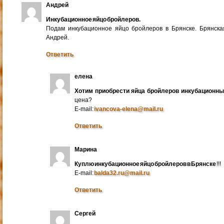
Андрей
Инкубационное яйцо бройлеров.
Подам инкубационное яйцо бройлеров в Брянске. Брянска
Андрей.
Ответить
елена
Хотим приобрести яйца бройлеров инкубационн
цена?
E-mail:
ivancova-elena@mail.ru
Ответить
Марина
Куплю инкубационное яйцо бройлеров в Брянске
!!!
E-mail:
balda32.ru@mail.ru
Ответить
Сергей