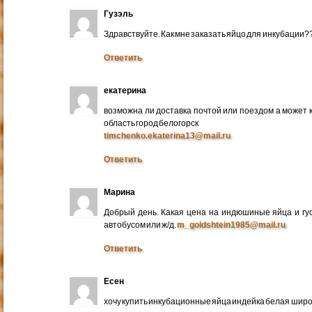
Гузэль
Здравствуйте. Как мне заказать яйцо для инкубации?
Ответить
екатерина
возможна ли доставка почтой или поездом а может 
область город белогорск
timchenko.ekaterina13@mail.ru
Ответить
Марина
Добрый день. Какая цена на индюшиные яйца и гу
автобусом или ж/д.
m_goldshtein1985@mail.ru
Ответить
Есен
хочу купить инкубационные яйца индейка белая широ