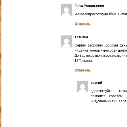
Гали Равильевич
И ещё вопрос : откуда яйцо . E-mail
Ответить
Татьяна
Сергей Егорович, добрый ден
индейки тяжелых кроссов и долго
До Вас не дозвониться, позвонит
17 Татьяна.
Ответить
сергей
здравствуйте , тат
помогите советом 
индюшачьих яиц . за р