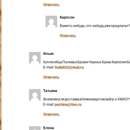
Ответить
Карлсон
Вам кто-нибудь, что-нибудь уже предлагал
Ответить
Ильяс
Куплю яйца Палевых Брам и Черных Брам.Киргизия Би
E-mail:
Sulik833@mail.ru
Ответить
Татьяна
Возможна ли доставка в Нижневартовский р-н ХМАО?
E-mail:
puchina@live.ru
Ответить
Елена