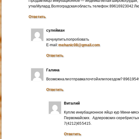
Продам яйцо инкубационное — индейка белая широкогрудая, 
утка Мулард. Волгоградская область. телефон: 89616923042 Л
Ответить
сулейман
хочу купить попробовать
E-mail:
mehanic08@gmail.com
Ответить
Галина
Возможна ли отправка почтой или поездом? 896195
Ответить
Виталий
Куплю инкубационное яйцо кур Мини-мяс
Первомайских. Адлеровских-серебристых
7(4212)65 5415.
Ответить