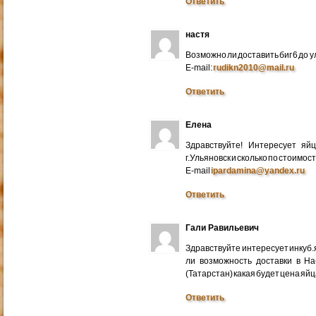
Ответить
настя
Возможно ли доставить биг 6 до у
E-mail:
rudikn2010@mail.ru
Ответить
Елена
Здравствуйте! Интересует яй
г.Ульяновск и сколько по стоимос
E-mail
ipardamina@yandex.ru
Ответить
Гали Равильевич
Здравствуйте интересует инкуб.
ли возможность доставки в Н
(Татарстан) какая будет цена яйц
Ответить