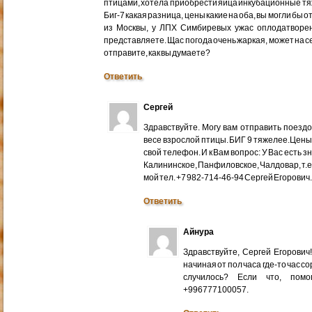
птицами, хотела приобрести яйца инкубационные тяже
Биг-7 какая разница, цены какие на оба, вы могли бы 
из Москвы, у ЛПХ Симбиревых ужас оплодатворен
представляете. Щас погода очень жаркая, может на с
отправите, как вы думаете?
Ответить
Сергей
Здравствуйте. Могу вам отправить поездом
весе взрослой птицы. БИГ 9 тяжелее.Цены
свой телефон. И к Вам вопрос: У Вас есть 
Калининское, Панфиловское, Чалдовар, т.
мой тел. +7 982-714-46-94 Сергей Егорович
Ответить
Айнура
Здравствуйте, Сергей Егорови
начиная от пол часа где-то час со
случилось? Если что, помо
+996777100057.