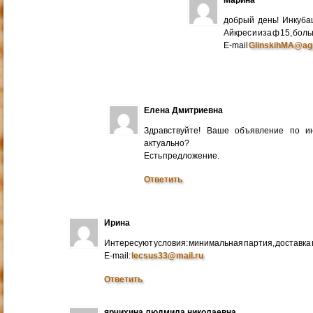
добрый день! Инкуба
Айкрес и иза ф 15, бо
E-mail
GlinskihMA@ag
Елена Дмитриевна
Здравствуйте! Ваше объявление по и
актуально?
Есть предложение.
Ответить
Ирина
Интересуют условия: минимальная партия, доставка в
E-mail:
lecsus33@mail.ru
Ответить
ярчихина людмила николаевна