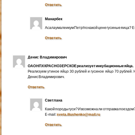
Ответить
Манарбек
Асалаумалеикум Петр!по какой цене гусиные яица? E
Ответить
Денис Владимирович
ОАО НПХ КРАСНОЗЕРСКОЕ реализует инкубационные яйца.
Реализуем утиное яйцо 30 рублей и гусиное яйцо 70 рублей.
Денис Владимирович.
Ответить
Светлана
Какой породы гуси? И возможна ли отправка поездом
E-mail:
sveta.iliushenko@mail.ru
Ответить