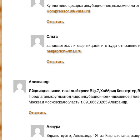
Куплю яйцо цесарки инкубационное,возможно ли от
Kompressor.80@mail.ru
Ответить
Ольга
занимаетесь ли еще яйцами и откуда отправляете
helgabrich@mail.ru
Ответить
Александр
Яйцо индюшиное, тяжёлый кросс Big-7, Хайбрид Конвертер, B
Предлагаем круглый год яйцо инкубационное индюшиное: тяжёлы
Москва и Московская область, т. 89166623265 Александр.
Ответить
Айнура
Здравствуйте, Александр! Я из Кыргызстана, жив