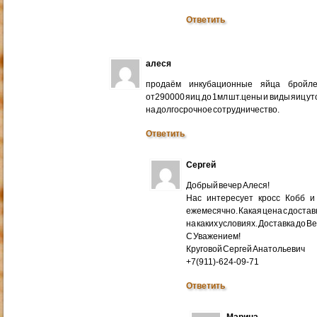
Ответить
алеся
продаём инкубационные яйца бройлер
от290000 яиц до 1мл шт.цены и виды яиц у
на долгосрочное сотрудничество.
Ответить
Сергей
Добрый вечер Алеся!
Нас интересует кросс Кобб и
ежемесячно. Какая цена с доставк
на каких условиях. Доставка до В
С Уважением!
Круговой Сергей Анатольевич
+7(911)-624-09-71
Ответить
Марина