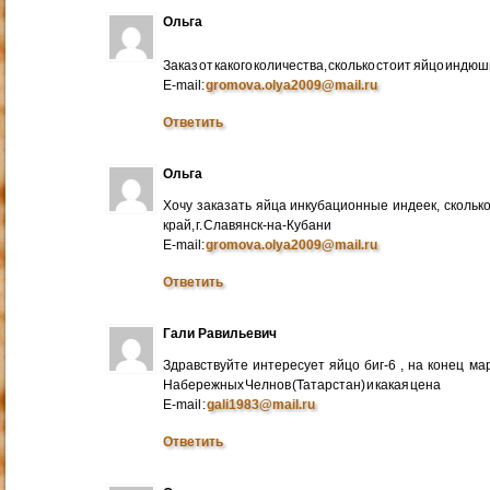
Ольга
Заказ от какого количества, сколько стоит яйцо индю
E-mail:
gromova.olya2009@mail.ru
Ответить
Ольга
Хочу заказать яйца инкубационные индеек, сколько
край, г. Славянск-на-Кубани
E-mail:
gromova.olya2009@mail.ru
Ответить
Гали Равильевич
Здравствуйте интересует яйцо биг-6 , на конец ма
Набережных Челнов (Татарстан) и какая цена
E-mail :
gali1983@mail.ru
Ответить