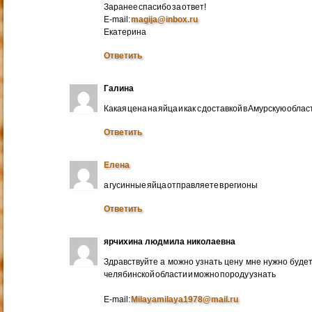
Заранее спасибо за ответ!
E-mail:
magija@inbox.ru
Екатерина
Ответить
Галина
Какая цена на яйца и как с доставкой в Амурскую обл
Ответить
Елена
а гусинные яйца отправляете в регионы
Ответить
ярчихина людмила николаевна
Здравствуйте а можно узнать цену мне нужно будет 
челябинской области и можно породу узнать
E-mail:
Milayamilaya1978@mail.ru