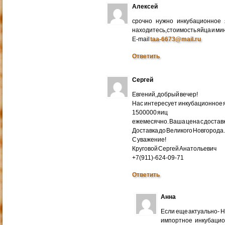
Алексей
срочно нужно инкубационное
находитесь,стоимость яйца и ми
E-mail
taa-6673@mail.ru
Ответить
Сергей
Евгений, добрый вечер!
Нас интересует инкубационное яй
1500000 яиц
ежемесячно. Ваша цена с доставко
Доставка до Великого Новгорода
С уважение!
Круговой Сергей Анатольевич
+7(911)-624-09-71
Ответить
Анна
Если еще актуально- 
импортное инкубацио