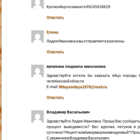
Куплю яйцо позваните 89245638629
Ответить
Елена
Лидия Ивановна а вы отправляете в регионы
Ответить
ярчихина людмила николаевна
Здравствуйте хотела бы заказать яйцо породы 
челябинской области
E-mail:
Milayamilaya1978@mail.ru
Ответить
Владимир Васильевич
Здравствуйте Лидия Ивановна. Прошу Вас сообщить
процент выводимости? Вес курочек, петухов в 
суточное? Рецепт комбикорма рекомендуемый? Про
С уважением Владимир Васильевич.