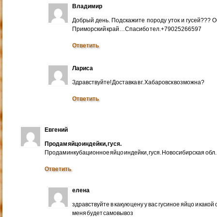
Владимир
Добрый день. Подскажите породу уток и гусей??? 
Приморский край…Спасибо тел.+79025266597
Ответить
Лариса
Здравствуйте! Доставка в г. Хабаровск возможна?
Ответить
Евгений
Продам яйцо индейки, гуся.
Продам инкубационное яйцо индейки, гуся. Новосибирская обл.
Ответить
елена
здравствуйте в какую цену у вас гусиное яйцо и какой
меня будет самовывоз