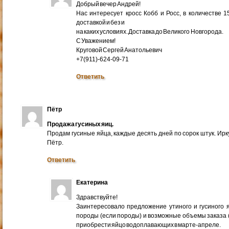
Добрый вечер Андрей!
Нас интересует кросс Кобб и Росс, в количестве 
доставкой и без и
на каких условиях. Доставка до Великого Новгорода.
С Уважением!
Круговой Сергей Анатольевич
+7(911)-624-09-71
Ответить
Пётр
Продажа гусиных яиц.
Продам гусиные яйца, каждые десять дней по сорок штук. Ир
Пётр.
Ответить
Екатерина
Здравствуйте!
Заинтересовало предложение утиного и гусиного я
породы (если породы) и возможные объемы заказа (ми
приобрести яйцо водоплавающих в марте-апреле.