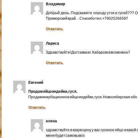
Владимир
Добрый день. Подскажите породу уток и гусей??? 
Приморский край…Спасибо тел.+79025266597
Ответить
Лариса
Здравствуйте! Доставка в г. Хабаровск возможна?
Ответить
Евгений
Продам яйцо индейки, гуся.
Продам инкубационное яйцо индейки, гуся. Новосибирская обл.
Ответить
елена
здравствуйте в какую цену у вас гусиное яйцо и какой
меня будет самовывоз