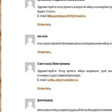
Здравствуйте хочу купить в апреле яйцо на инкубато
будет стоить
E-mail:
Milayamilaya1978@mail.ru
Ответить
оксана
я из саратовской обл какая цена на индюшачие яйца.и к
Ответить
Светлана Викторовна
Здравствуйте Хочу купить яйца индюшат для ра
стоимость доставки в Оренбург.
E-mail:
sofka-din@rambler.ru
Ответить
Дилмурод
мне нужно яйцо ширкогрудный белый индюк если мо