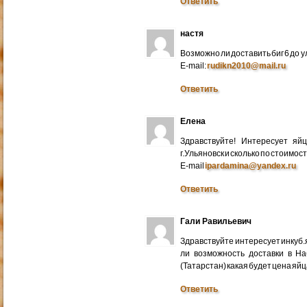
Ответить
настя
Возможно ли доставить биг 6 до у
E-mail:
rudikn2010@mail.ru
Ответить
Елена
Здравствуйте! Интересует яй
г.Ульяновск и сколько по стоимос
E-mail
ipardamina@yandex.ru
Ответить
Гали Равильевич
Здравствуйте интересует инкуб.
ли возможность доставки в Н
(Татарстан) какая будет цена яйц
Ответить