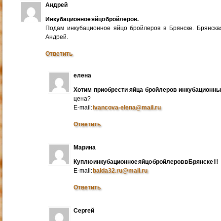
Андрей
Инкубационное яйцо бройлеров.
Подам инкубационное яйцо бройлеров в Брянске. Брянска
Андрей.
Ответить
елена
Хотим приобрести яйца бройлеров инкубационн
цена?
E-mail:
ivancova-elena@mail.ru
Ответить
Марина
Куплю инкубационное яйцо бройлеров в Брянске
!!!
E-mail:
balda32.ru@mail.ru
Ответить
Сергей