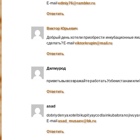
E-mail
ediniy76@rambler.ru
Ответить
Виктор Юрьевич
Добрый день хотели приобрести инкубационные яица
сделать? E-mail
viktorkrupin@mail.ru
Ответить
Дилмурод
приветь вы воз вражайте работать Узбекистанам ил
Ответить
asad
dobriy den ya xotel bi kupit yayco dla inkubatora no jivu ya v 
E-mail
asad_musaev@bk.ru
Ответить