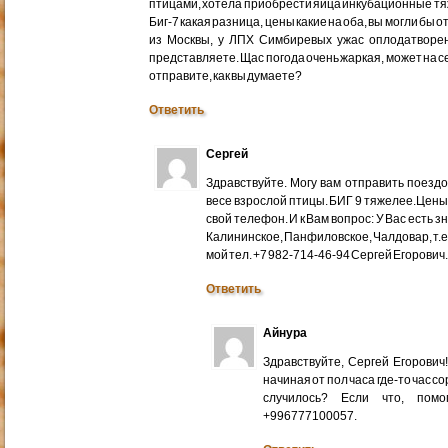
птицами, хотела приобрести яйца инкубационные тяже
Биг-7 какая разница, цены какие на оба, вы могли бы 
из Москвы, у ЛПХ Симбиревых ужас оплодатворен
представляете. Щас погода очень жаркая, может на с
отправите, как вы думаете?
Ответить
Сергей
Здравствуйте. Могу вам отправить поездом
весе взрослой птицы. БИГ 9 тяжелее.Цены
свой телефон. И к Вам вопрос: У Вас есть 
Калининское, Панфиловское, Чалдовар, т.
мой тел. +7 982-714-46-94 Сергей Егорович
Ответить
Айнура
Здравствуйте, Сергей Егорови
начиная от пол часа где-то час со
случилось? Если что, помо
+996777100057.