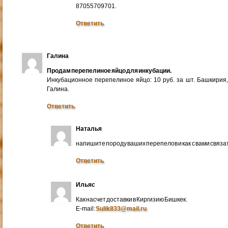
87055709701.
Ответить
Галина
Продам перепелиное яйцо для инкубации.
Инкубационное перепелиное яйцо: 10 руб. за шт. Башкирия
Галина.
Ответить
Наталья
напишите породу ваших перепелов и как с вами связа
Ответить
Ильяс
Как насчет доставки в Киргизию Бишкек.
E-mail:
Sulik833@mail.ru
Ответить