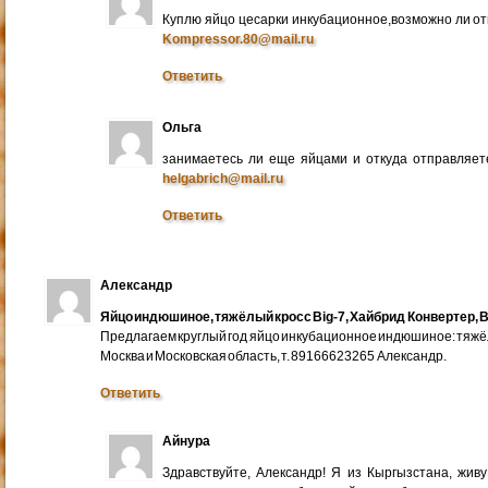
Куплю яйцо цесарки инкубационное,возможно ли от
Kompressor.80@mail.ru
Ответить
Ольга
занимаетесь ли еще яйцами и откуда отправляете
helgabrich@mail.ru
Ответить
Александр
Яйцо индюшиное, тяжёлый кросс Big-7, Хайбрид Конвертер, B
Предлагаем круглый год яйцо инкубационное индюшиное: тяжёлы
Москва и Московская область, т. 89166623265 Александр.
Ответить
Айнура
Здравствуйте, Александр! Я из Кыргызстана, жив