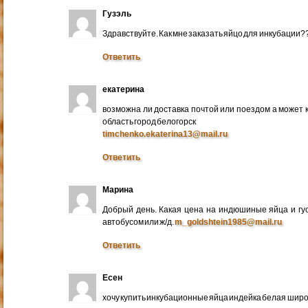
Гузэль
Здравствуйте. Как мне заказать яйцо для инкубации?
Ответить
екатерина
возможна ли доставка почтой или поездом а может 
область город белогорск
timchenko.ekaterina13@mail.ru
Ответить
Марина
Добрый день. Какая цена на индюшиные яйца и гу
автобусом или ж/д.
m_goldshtein1985@mail.ru
Ответить
Есен
хочу купить инкубационные яйца индейка белая широ