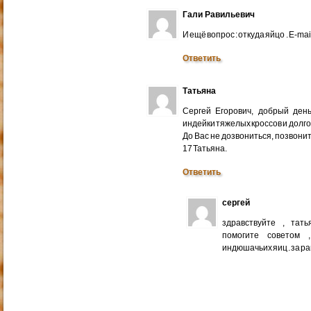
Гали Равильевич
И ещё вопрос : откуда яйцо . E-mail
Ответить
Татьяна
Сергей Егорович, добрый ден
индейки тяжелых кроссов и долго
До Вас не дозвониться, позвонит
17 Татьяна.
Ответить
сергей
здравствуйте , тат
помогите советом 
индюшачьих яиц . за р