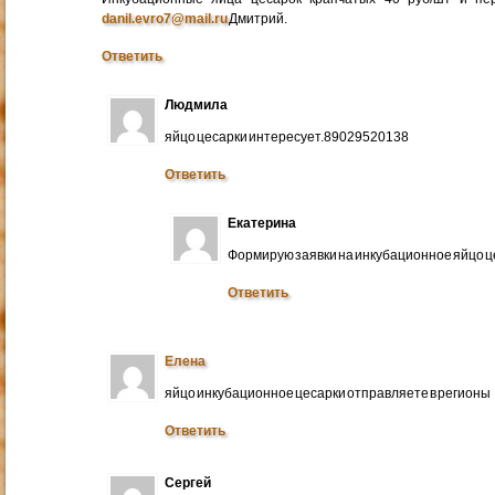
danil.evro7@mail.ru
Дмитрий.
Ответить
Людмила
яйцо цесарки интересует.89029520138
Ответить
Екатерина
Формирую заявки на инкубационное яйцо ц
Ответить
Елена
яйцо инкубационное цесарки отправляете в регионы
Ответить
Сергей