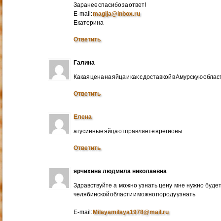
Заранее спасибо за ответ!
E-mail:
magija@inbox.ru
Екатерина
Ответить
Галина
Какая цена на яйца и как с доставкой в Амурскую обл
Ответить
Елена
а гусинные яйца отправляете в регионы
Ответить
ярчихина людмила николаевна
Здравствуйте а можно узнать цену мне нужно будет 
челябинской области и можно породу узнать
E-mail:
Milayamilaya1978@mail.ru