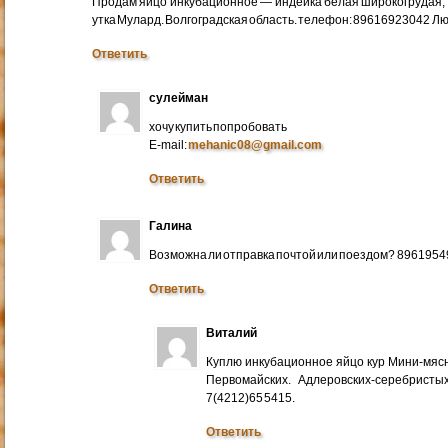
Продам яйцо инкубационное — индейка белая широкогрудая, 
утка Мулард. Волгоградская область. телефон: 89616923042 Л
Ответить
сулейман
хочу купить попробовать
E-mail:
mehanic08@gmail.com
Ответить
Галина
Возможна ли отправка почтой или поездом? 896195
Ответить
Виталий
Куплю инкубационное яйцо кур Мини-мяс
Первомайских. Адлеровских-серебристых
7(4212)65 5415.
Ответить