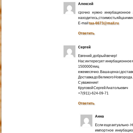
Алексей
срочно нужно инкубационное
находитесь,стоимость яйца и ми
E-mail
taa-6673@mail.ru
Ответить
Сергей
Евгений, добрый вечер!
Нас интересует инкубационное яй
1500000 яиц
ежемесячно. Ваша цена с доставко
Доставка до Великого Новгорода
С уважение!
Круговой Сергей Анатольевич
+7(911)-624-09-71
Ответить
Анна
Если еще актуально- 
импортное инкубацио