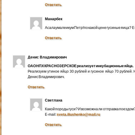
Ответить
Манарбек
Асалаумалеикум Петр!по какой цене гусиные яица? E
Ответить
Денис Владимирович
ОАО НПХ КРАСНОЗЕРСКОЕ реализует инкубационные яйца.
Реализуем утиное яйцо 30 рублей и гусиное яйцо 70 рублей.
Денис Владимирович.
Ответить
Светлана
Какой породы гуси? И возможна ли отправка поездом
E-mail:
sveta.iliushenko@mail.ru
Ответить