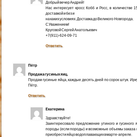
Добрый вечер Андрей!
Нас интересует кросс Кобб и Росс, в количестве 
доставкой и без и
на каких условиях. Доставка до Великого Новгорода.
С Уважением!
Круговой Сергей Анатольевич
+7(911)-624-09-71
Ответить
Пётр
Продажа гусиных яиц.
Продам гусиные яйца, каждые десять дней по сорок штук. Ир
Пётр.
Ответить
Екатерина
Здравствуйте!
Заинтересовало предложение утиного и гусиного я
породы (если породы) и возможные объемы заказа (ми
приобрести яйцо водоплавающих в марте-апреле.