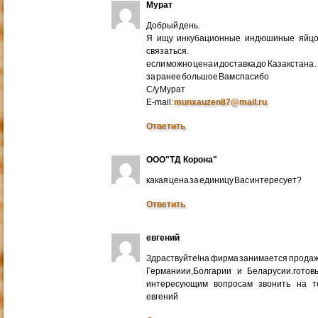
Мурат
Добрый день.
Я ищу инкубационные индюшиные яйцо 
связаться.
если можно цена и доставка до Казакстана .
за ранее большое Вам спасибо
С/у Мурат
E-mail:
munxauzen87@mail.ru
Ответить
ООО"ТД Корона"
какая цена за единицу Вас интересует?
Ответить
евгений
Здраствуйте!на фирма занимается прода
Германиии,Болгарии и Беларусии.готов
интересующим вопросам звонить на т
евгений