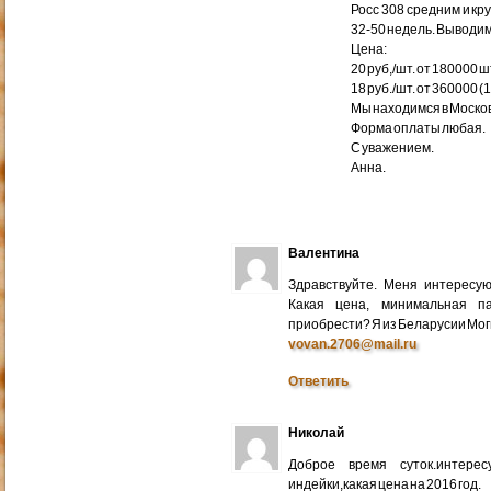
Росс 308 средним и кр
32-50 недель. Выводим
Цена:
20 руб,/шт. от 180000 ш
18 руб./шт. от 360000 (
Мы находимся в Москов
Форма оплаты любая.
С уважением.
Анна.
Валентина
Здравствуйте. Меня интересу
Какая цена, минимальная п
приобрести? Я из Беларусии Мог
vovan.2706@mail.ru
Ответить
Николай
Доброе время суток.интере
индейки,какая цена на 2016 год.