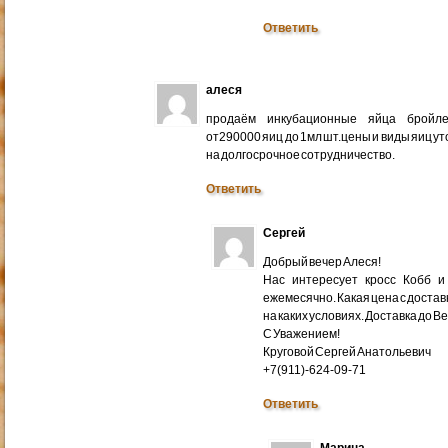
Ответить
алеся
продаём инкубационные яйца бройлер
от290000 яиц до 1мл шт.цены и виды яиц у
на долгосрочное сотрудничество.
Ответить
Сергей
Добрый вечер Алеся!
Нас интересует кросс Кобб и
ежемесячно. Какая цена с доставк
на каких условиях. Доставка до В
С Уважением!
Круговой Сергей Анатольевич
+7(911)-624-09-71
Ответить
Марина