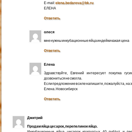
E-mail:
elena.bedareva@bk.ru
ЕЛЕНА
Ответить
олеся
мне нужны инкубационные яйца индейки какая цена
Ответить
Елена
Здравствуйте, Евгений интересует покупка гус
дозвониться не смогла.
Если предложение в силе напишите, пожалуйста, на 
Елена. Новосибирск
Ответить
Дмитрий
Продам яйца цесарок, перепелиное яйцо.
Инкубационные яйца цесарок крапчатых 40 руб/шт и пер