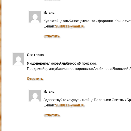
Ильяс
Куплю яйца альбиносца гиганта и фараона. Как на счо
E-mail:
Sulik833@mail.ru
Ответить
Светлана
Яйцо перепелиное Альбинос и Японский.
Продам яйцо инкубационное перепелов Альбинос и Японский. А
Ответить
Ильяс
Здравствуйте хочу купить яйца Палевых и Светлых Бра
E-mail:
Sulik833@mail.ru
Ответить