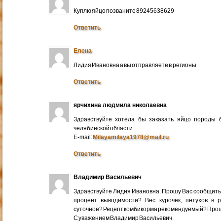
Куплю яйцо позваните 89245638629
Ответить
Елена
Лидия Ивановна а вы отправляете в регионы
Ответить
ярчихина людмила николаевна
Здравствуйте хотела бы заказать яйцо породы 
челябинской области
E-mail:
Milayamilaya1978@mail.ru
Ответить
Владимир Васильевич
Здравствуйте Лидия Ивановна. Прошу Вас сообщить
процент выводимости? Вес курочек, петухов в 
суточное? Рецепт комбикорма рекомендуемый? Про
С уважением Владимир Васильевич.