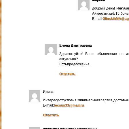
добрый день! Инкуба
Айкрес и иза ф 15, бо
E-mail
GlinskihMA@ag
Елена Дмитриевна
Здравствуйте! Ваше объявление по и
актуально?
Есть предложение.
Ответить
Ирина
Интересуют условия: минимальная партия, доставка в
E-mail:
lecsus33@mail.ru
Ответить
ярчихина людмила николаевна