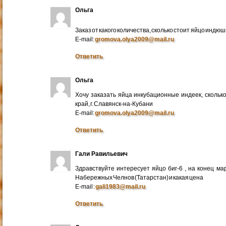
Ольга
Заказ от какого количества, сколько стоит яйцо индю
E-mail:
gromova.olya2009@mail.ru
Ответить
Ольга
Хочу заказать яйца инкубационные индеек, сколько
край, г. Славянск-на-Кубани
E-mail:
gromova.olya2009@mail.ru
Ответить
Гали Равильевич
Здравствуйте интересует яйцо биг-6 , на конец ма
Набережных Челнов (Татарстан) и какая цена
E-mail :
gali1983@mail.ru
Ответить