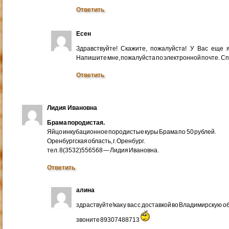
Ответить
Есен
Здравствуйте! Скажите, пожалуйста! У Вас еще
Напишите мне, пожалуйста по электронной почте. Cп
Ответить
Лидия Ивановна
Брама породистая.
Яйцо инкубационное породистые куры Брама по 50 рублей.
Оренбургская область, г. Оренбург.
тел. 8(3532)556568 — Лидия Ивановна.
Ответить
алина
здраствуйте!как у вас с доставкой во Владимирскую 
звоните 89307488713