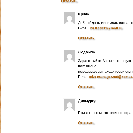
Ответить
Ирина
Добрый день, минимальная парти
E-mail:
ira.822011@mail.ru
Ответить
Людмила
Здравствуйте. Меня интересуют 
Какая цена,
породы, где вы находитесь и как
E-mail
cd.s-manager.md@romat.
Ответить
Дилмурод
Приветь вы сможете яицы отправ
Ответить