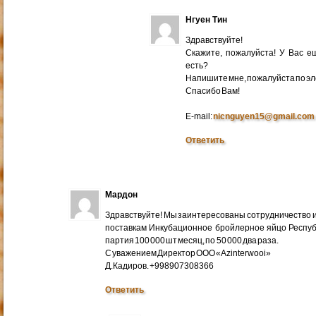
Нгуен Тин
Здравствуйте!
Скажите, пожалуйста! У Вас 
есть?
Напишите мне, пожалуйста по эл
Cпасибо Вам!
E-mail:
nicnguyen15@gmail.com
Ответить
Мардон
Здравствуйте! Мы заинтересованы сотрудничество и
поставкам Инкубационное бройлерное яйцо Респуб
партия 100 000 шт месяц, по 50 000 два раза.
С уважением Директор ООО «Azinterwooi»
Д.Кадиров. +998907308366
Ответить