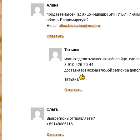
Алина
продаете вы сейчас яйцо индюшки БИГ : И БИГ? как м
обл или Владимирскую?
E-mail:
alina.bielavina@mail.ru
Ответить
Татьяна
можно сделать заказ на любое яйцо , сдел
8-910-426-20-44
доставка возможна в любой регион за доп
Татьяна
)
Ответить
Ольга
Вы в регионы отправляете?
т.89148086116
Ответить