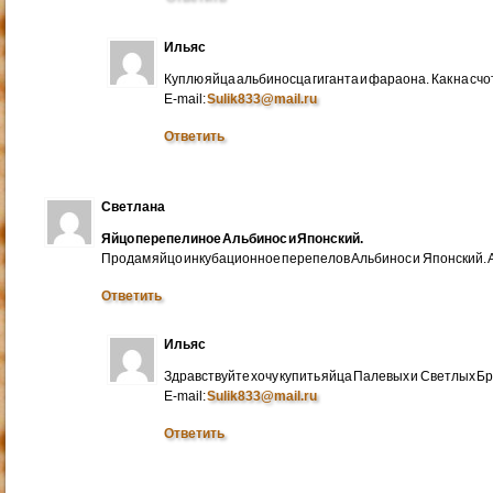
Ильяс
Куплю яйца альбиносца гиганта и фараона. Как на счо
E-mail:
Sulik833@mail.ru
Ответить
Светлана
Яйцо перепелиное Альбинос и Японский.
Продам яйцо инкубационное перепелов Альбинос и Японский. А
Ответить
Ильяс
Здравствуйте хочу купить яйца Палевых и Светлых Бра
E-mail:
Sulik833@mail.ru
Ответить