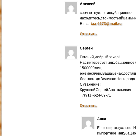
Алексей
срочно нужно инкубационное
находитесь,стоимость яйца и ми
E-mail
taa-6673@mail.ru
Ответить
Сергей
Евгений, добрый вечер!
Нас интересует инкубационное яй
1500000 яиц
ежемесячно. Ваша цена с доставко
Доставка до Великого Новгорода
С уважение!
Круговой Сергей Анатольевич
+7(911)-624-09-71
Ответить
Анна
Если еще актуально- 
импортное инкубацио