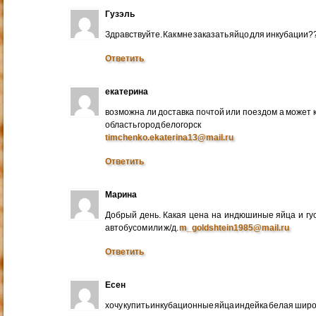
Гузэль
Здравствуйте. Как мне заказать яйцо для инкубации?
Ответить
екатерина
возможна ли доставка почтой или поездом а может 
область город белогорск
timchenko.ekaterina13@mail.ru
Ответить
Марина
Добрый день. Какая цена на индюшиные яйца и гу
автобусом или ж/д.
m_goldshtein1985@mail.ru
Ответить
Есен
хочу купить инкубационные яйца индейка белая широ