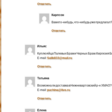
Ответить
Карлсон
Вам кто-нибудь, что-нибудь уже предлагал
Ответить
Ильяс
Куплю яйца Палевых Брам и Черных Брам.Киргизия Би
E-mail:
Sulik833@mail.ru
Ответить
Татьяна
Возможна ли доставка в Нижневартовский р-н ХМАО?
E-mail:
puchina@live.ru
Ответить
Елена