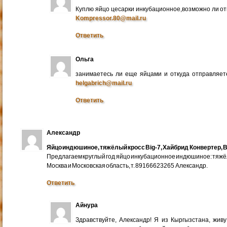
Куплю яйцо цесарки инкубационное,возможно ли от
Kompressor.80@mail.ru
Ответить
Ольга
занимаетесь ли еще яйцами и откуда отправляете
helgabrich@mail.ru
Ответить
Александр
Яйцо индюшиное, тяжёлый кросс Big-7, Хайбрид Конвертер, B
Предлагаем круглый год яйцо инкубационное индюшиное: тяжёлы
Москва и Московская область, т. 89166623265 Александр.
Ответить
Айнура
Здравствуйте, Александр! Я из Кыргызстана, жив