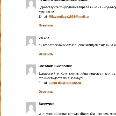
Здравствуйте хочу купить в апреле яйцо на инкубато
будет стоить
E-mail:
Milayamilaya1978@mail.ru
Ответить
оксана
я из саратовской обл какая цена на индюшачие яйца.и к
Ответить
Светлана Викторовна
Здравствуйте Хочу купить яйца индюшат для ра
стоимость доставки в Оренбург.
E-mail:
sofka-din@rambler.ru
Ответить
Дилмурод
мне нужно яйцо ширкогрудный белый индюк если мо