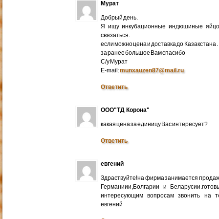
Мурат
Добрый день.
Я ищу инкубационные индюшиные яйцо 
связаться.
если можно цена и доставка до Казакстана .
за ранее большое Вам спасибо
С/у Мурат
E-mail:
munxauzen87@mail.ru
Ответить
ООО"ТД Корона"
какая цена за единицу Вас интересует?
Ответить
евгений
Здраствуйте!на фирма занимается прода
Германиии,Болгарии и Беларусии.готов
интересующим вопросам звонить на т
евгений