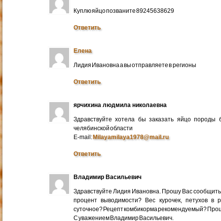
Куплю яйцо позваните 89245638629
Ответить
Елена
Лидия Ивановна а вы отправляете в регионы
Ответить
ярчихина людмила николаевна
Здравствуйте хотела бы заказать яйцо породы 
челябинской области
E-mail:
Milayamilaya1978@mail.ru
Ответить
Владимир Васильевич
Здравствуйте Лидия Ивановна. Прошу Вас сообщить
процент выводимости? Вес курочек, петухов в 
суточное? Рецепт комбикорма рекомендуемый? Про
С уважением Владимир Васильевич.