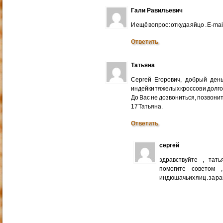
Гали Равильевич
И ещё вопрос : откуда яйцо . E-mail
Ответить
Татьяна
Сергей Егорович, добрый ден
индейки тяжелых кроссов и долго
До Вас не дозвониться, позвонит
17 Татьяна.
Ответить
сергей
здравствуйте , тат
помогите советом 
индюшачьих яиц . за р