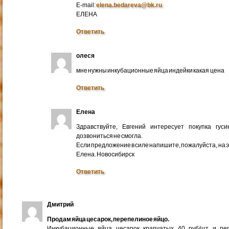
E-mail:
elena.bedareva@bk.ru
ЕЛЕНА
Ответить
олеся
мне нужны инкубационные яйца индейки какая цена
Ответить
Елена
Здравствуйте, Евгений интересует покупка гус
дозвониться не смогла.
Если предложение в силе напишите, пожалуйста, на 
Елена. Новосибирск
Ответить
Дмитрий
Продам яйца цесарок, перепелиное яйцо.
Инкубационные яйца цесарок крапчатых 40 руб/шт и пер