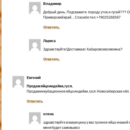
Владимир
Добрый день. Подскажите породу уток и гусей??? 
Приморский край…Спасибо тел.+79025266597
Ответить
Лариса
Здравствуйте! Доставка в г. Хабаровск возможна?
Ответить
Евгений
Продам яйцо индейки, гуся.
Продам инкубационное яйцо индейки, гуся. Новосибирская обл.
Ответить
елена
здравствуйте в какую цену у вас гусиное яйцо и какой
меня будет самовывоз