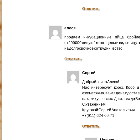
Ответить
алеся
продаём инкубационные яйца бройлер
от290000 яиц до 1мл шт.цены и виды яиц у
на долгосрочное сотрудничество.
Ответить
Сергей
Добрый вечер Алеся!
Нас интересует кросс Кобб и
ежемесячно. Какая цена с доставк
на каких условиях. Доставка до В
С Уважением!
Круговой Сергей Анатольевич
+7(911)-624-09-71
Ответить
Марина