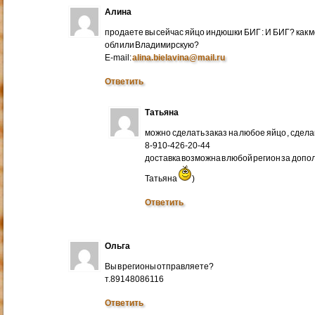
Алина
продаете вы сейчас яйцо индюшки БИГ : И БИГ? как м
обл или Владимирскую?
E-mail:
alina.bielavina@mail.ru
Ответить
Татьяна
можно сделать заказ на любое яйцо , сдел
8-910-426-20-44
доставка возможна в любой регион за доп
Татьяна
)
Ответить
Ольга
Вы в регионы отправляете?
т.89148086116
Ответить