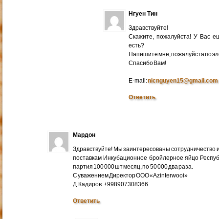
Нгуен Тин
Здравствуйте!
Скажите, пожалуйста! У Вас 
есть?
Напишите мне, пожалуйста по эл
Cпасибо Вам!
E-mail:
nicnguyen15@gmail.com
Ответить
Мардон
Здравствуйте! Мы заинтересованы сотрудничество и
поставкам Инкубационное бройлерное яйцо Респуб
партия 100 000 шт месяц, по 50 000 два раза.
С уважением Директор ООО «Azinterwooi»
Д.Кадиров. +998907308366
Ответить