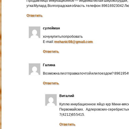
Продам яйцо инкубационное — индейка белая широкогрудая, 
утка Мулард. Волгоградская область. телефон: 89616923042 Л
Ответить
сулейман
хочу купить попробовать
E-mail:
mehanic08@gmail.com
Ответить
Галина
Возможна ли отправка почтой или поездом? 896195
Ответить
Виталий
Куплю инкубационное яйцо кур Мини-мяс
Первомайских. Адлеровских-серебристых
7(4212)65 5415.
Ответить