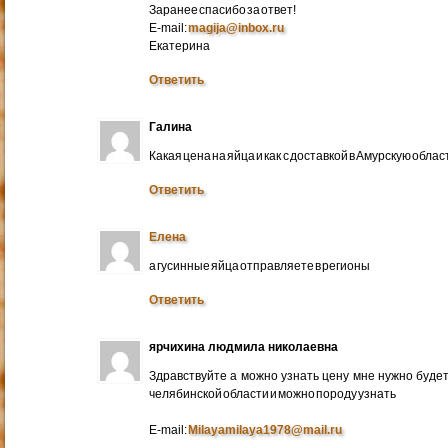
Заранее спасибо за ответ!
E-mail:
magija@inbox.ru
Екатерина
Ответить
Галина
Какая цена на яйца и как с доставкой в Амурскую обл
Ответить
Елена
а гусинные яйца отправляете в регионы
Ответить
ярчихина людмила николаевна
Здравствуйте а можно узнать цену мне нужно будет 
челябинской области и можно породу узнать
E-mail:
Milayamilaya1978@mail.ru