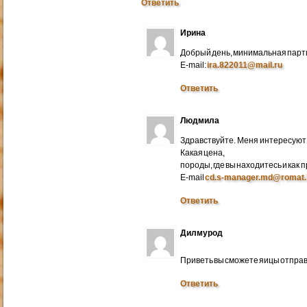
Ответить
Ирина
Добрый день, минимальная парти
E-mail:
ira.822011@mail.ru
Ответить
Людмила
Здравствуйте. Меня интересуют 
Какая цена,
породы, где вы находитесь и как
E-mail
cd.s-manager.md@romat.
Ответить
Дилмурод
Приветь вы сможете яицы отправ
Ответить