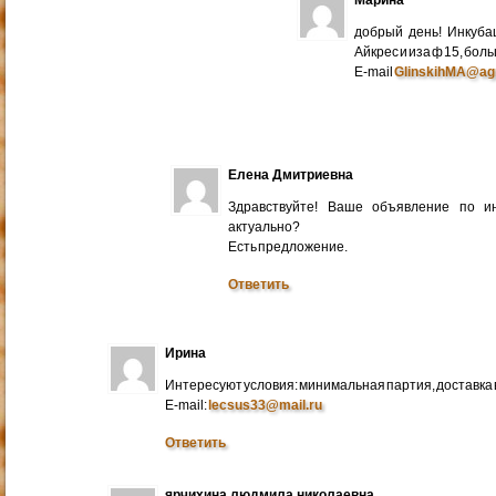
добрый день! Инкуба
Айкрес и иза ф 15, бо
E-mail
GlinskihMA@ag
Елена Дмитриевна
Здравствуйте! Ваше объявление по и
актуально?
Есть предложение.
Ответить
Ирина
Интересуют условия: минимальная партия, доставка в
E-mail:
lecsus33@mail.ru
Ответить
ярчихина людмила николаевна