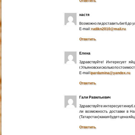
Ответить
настя
Возможно ли доставить биг 6 до у
E-mail:
rudikn2010@mail.ru
Ответить
Елена
Здравствуйте! Интересует яй
г.Ульяновск и сколько по стоимос
E-mail
ipardamina@yandex.ru
Ответить
Гали Равильевич
Здравствуйте интересует инкуб.
ли возможность доставки в Н
(Татарстан) какая будет цена яйц
Ответить