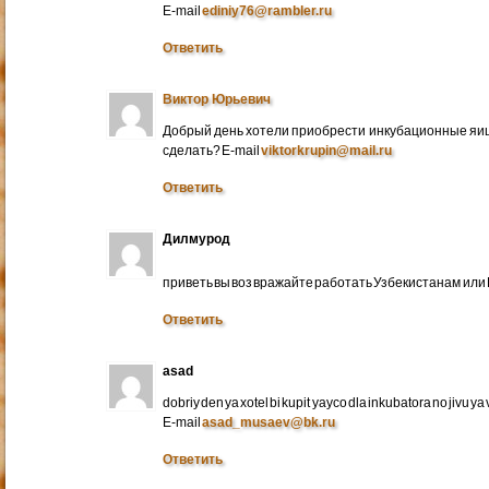
E-mail
ediniy76@rambler.ru
Ответить
Виктор Юрьевич
Добрый день хотели приобрести инкубационные яица
сделать? E-mail
viktorkrupin@mail.ru
Ответить
Дилмурод
приветь вы воз вражайте работать Узбекистанам ил
Ответить
asad
dobriy den ya xotel bi kupit yayco dla inkubatora no jivu ya v 
E-mail
asad_musaev@bk.ru
Ответить