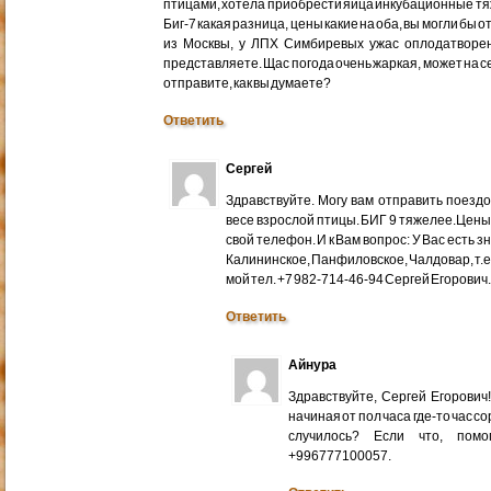
птицами, хотела приобрести яйца инкубационные тяже
Биг-7 какая разница, цены какие на оба, вы могли бы 
из Москвы, у ЛПХ Симбиревых ужас оплодатворен
представляете. Щас погода очень жаркая, может на с
отправите, как вы думаете?
Ответить
Сергей
Здравствуйте. Могу вам отправить поездом
весе взрослой птицы. БИГ 9 тяжелее.Цены
свой телефон. И к Вам вопрос: У Вас есть 
Калининское, Панфиловское, Чалдовар, т.
мой тел. +7 982-714-46-94 Сергей Егорович
Ответить
Айнура
Здравствуйте, Сергей Егорови
начиная от пол часа где-то час со
случилось? Если что, помо
+996777100057.