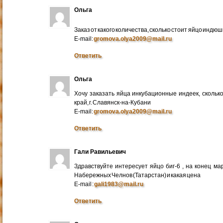
Ольга
Заказ от какого количества, сколько стоит яйцо индю
E-mail:
gromova.olya2009@mail.ru
Ответить
Ольга
Хочу заказать яйца инкубационные индеек, сколько
край, г. Славянск-на-Кубани
E-mail:
gromova.olya2009@mail.ru
Ответить
Гали Равильевич
Здравствуйте интересует яйцо биг-6 , на конец ма
Набережных Челнов (Татарстан) и какая цена
E-mail :
gali1983@mail.ru
Ответить