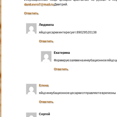
danil.evro7@mail.ru
Дмитрий.
Ответить
Людмила
яйцо цесарки интересует.89029520138
Ответить
Екатерина
Формирую заявки на инкубационное яйцо ц
Ответить
Елена
яйцо инкубационное цесарки отправляете в регионы
Ответить
Сергей