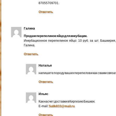
87055709701.
Ответить
Галина
Продам перепелиное яйцо для инкубации.
Инкубационное перепелиное яйцо: 10 руб. за шт. Башкирия
Галина.
Ответить
Наталья
напишите породу ваших перепелов и как с вами связа
Ответить
Ильяс
Как насчет доставки в Киргизию Бишкек.
E-mail:
Sulik833@mail.ru
Ответить