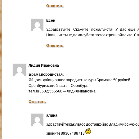
Ответить
Есен
Здравствуйте! Скажите, пожалуйста! У Вас еще
Напишите мне, пожалуйста по электронной почте. Cп
Ответить
Лидия Ивановна
Брама породистая.
Яйцо инкубационное породистые куры Брама по 50 рублей.
Оренбургская область, г. Оренбург.
тел. 8(3532)556568 — Лидия Ивановна.
Ответить
алина
здраствуйте!как у вас с доставкой во Владимирскую 
звоните 89307488713