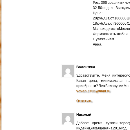
Росс 308 средним и кр
32-50 недель. Выводим
Цена:
20 руб,/шт. от 180000 ш
18 руб./шт. от 360000 (
Мы находимся в Москов
Форма оплаты любая.
С уважением.
Анна.
Валентина
Здравствуйте. Меня интересу
Какая цена, минимальная п
приобрести? Я из Беларусии Мог
vovan.2706@mail.ru
Ответить
Николай
Доброе время суток.интере
индейки,какая цена на 2016 год.