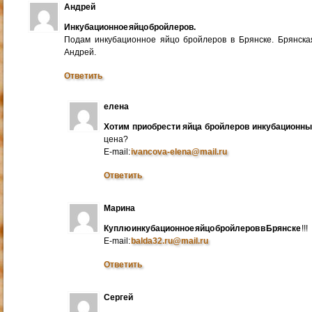
Андрей
Инкубационное яйцо бройлеров.
Подам инкубационное яйцо бройлеров в Брянске. Брянска
Андрей.
Ответить
елена
Хотим приобрести яйца бройлеров инкубационн
цена?
E-mail:
ivancova-elena@mail.ru
Ответить
Марина
Куплю инкубационное яйцо бройлеров в Брянске
!!!
E-mail:
balda32.ru@mail.ru
Ответить
Сергей