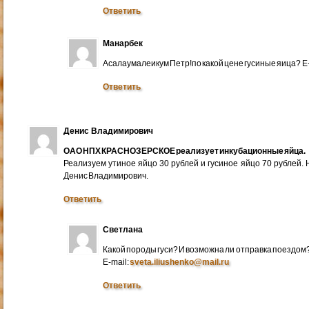
Ответить
Манарбек
Асалаумалеикум Петр!по какой цене гусиные яица? E
Ответить
Денис Владимирович
ОАО НПХ КРАСНОЗЕРСКОЕ реализует инкубационные яйца.
Реализуем утиное яйцо 30 рублей и гусиное яйцо 70 рублей.
Денис Владимирович.
Ответить
Светлана
Какой породы гуси? И возможна ли отправка поездом
E-mail:
sveta.iliushenko@mail.ru
Ответить