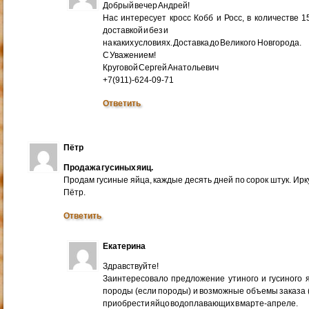
Добрый вечер Андрей!
Нас интересует кросс Кобб и Росс, в количестве 
доставкой и без и
на каких условиях. Доставка до Великого Новгорода.
С Уважением!
Круговой Сергей Анатольевич
+7(911)-624-09-71
Ответить
Пётр
Продажа гусиных яиц.
Продам гусиные яйца, каждые десять дней по сорок штук. Ир
Пётр.
Ответить
Екатерина
Здравствуйте!
Заинтересовало предложение утиного и гусиного я
породы (если породы) и возможные объемы заказа (ми
приобрести яйцо водоплавающих в марте-апреле.