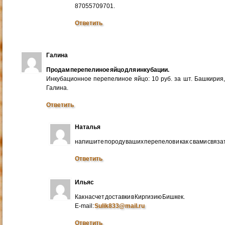
87055709701.
Ответить
Галина
Продам перепелиное яйцо для инкубации.
Инкубационное перепелиное яйцо: 10 руб. за шт. Башкирия
Галина.
Ответить
Наталья
напишите породу ваших перепелов и как с вами связа
Ответить
Ильяс
Как насчет доставки в Киргизию Бишкек.
E-mail:
Sulik833@mail.ru
Ответить