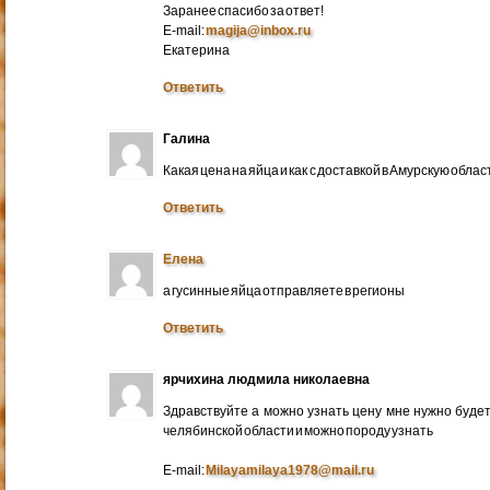
Заранее спасибо за ответ!
E-mail:
magija@inbox.ru
Екатерина
Ответить
Галина
Какая цена на яйца и как с доставкой в Амурскую обл
Ответить
Елена
а гусинные яйца отправляете в регионы
Ответить
ярчихина людмила николаевна
Здравствуйте а можно узнать цену мне нужно будет 
челябинской области и можно породу узнать
E-mail:
Milayamilaya1978@mail.ru