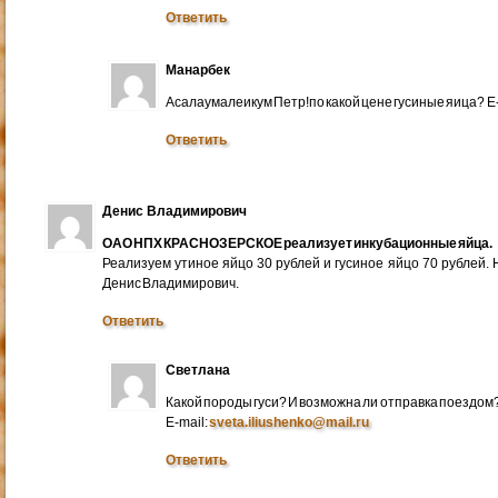
Ответить
Манарбек
Асалаумалеикум Петр!по какой цене гусиные яица? E
Ответить
Денис Владимирович
ОАО НПХ КРАСНОЗЕРСКОЕ реализует инкубационные яйца.
Реализуем утиное яйцо 30 рублей и гусиное яйцо 70 рублей.
Денис Владимирович.
Ответить
Светлана
Какой породы гуси? И возможна ли отправка поездом
E-mail:
sveta.iliushenko@mail.ru
Ответить