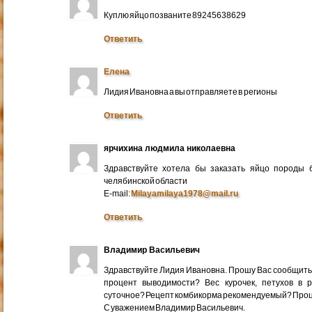
Куплю яйцо позваните 89245638629
Ответить
Елена
Лидия Ивановна а вы отправляете в регионы
Ответить
ярчихина людмила николаевна
Здравствуйте хотела бы заказать яйцо породы 
челябинской области
E-mail:
Milayamilaya1978@mail.ru
Ответить
Владимир Васильевич
Здравствуйте Лидия Ивановна. Прошу Вас сообщить
процент выводимости? Вес курочек, петухов в 
суточное? Рецепт комбикорма рекомендуемый? Про
С уважением Владимир Васильевич.