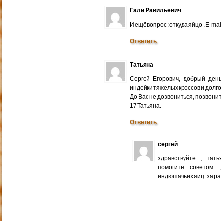
Гали Равильевич
И ещё вопрос : откуда яйцо . E-mail
Ответить
Татьяна
Сергей Егорович, добрый ден
индейки тяжелых кроссов и долго
До Вас не дозвониться, позвонит
17 Татьяна.
Ответить
сергей
здравствуйте , тат
помогите советом 
индюшачьих яиц . за р