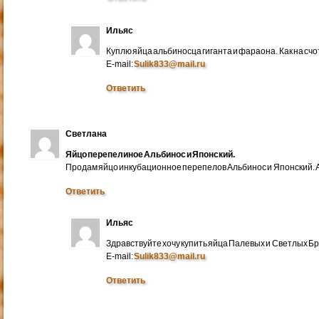
Ильяс
Куплю яйца альбиносца гиганта и фараона. Как на счо
E-mail:
Sulik833@mail.ru
Ответить
Светлана
Яйцо перепелиное Альбинос и Японский.
Продам яйцо инкубационное перепелов Альбинос и Японский. А
Ответить
Ильяс
Здравствуйте хочу купить яйца Палевых и Светлых Бра
E-mail:
Sulik833@mail.ru
Ответить