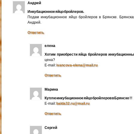
Андрей
Инкубационное яйцо бройлеров.
Подам инкубационное яйцо бройлеров в Брянске. Брянска
Андрей.
Ответить
елена
Хотим приобрести яйца бройлеров инкубационн
цена?
E-mail:
ivancova-elena@mail.ru
Ответить
Марина
Куплю инкубационное яйцо бройлеров в Брянске
!!!
E-mail:
balda32.ru@mail.ru
Ответить
Сергей