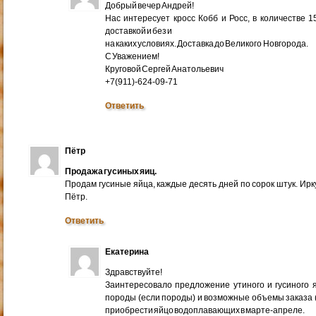
Добрый вечер Андрей!
Нас интересует кросс Кобб и Росс, в количестве 
доставкой и без и
на каких условиях. Доставка до Великого Новгорода.
С Уважением!
Круговой Сергей Анатольевич
+7(911)-624-09-71
Ответить
Пётр
Продажа гусиных яиц.
Продам гусиные яйца, каждые десять дней по сорок штук. Ир
Пётр.
Ответить
Екатерина
Здравствуйте!
Заинтересовало предложение утиного и гусиного я
породы (если породы) и возможные объемы заказа (ми
приобрести яйцо водоплавающих в марте-апреле.