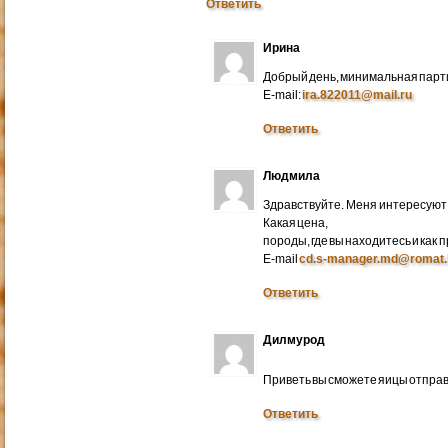
Ответить
Ирина
Добрый день, минимальная парти
E-mail:
ira.822011@mail.ru
Ответить
Людмила
Здравствуйте. Меня интересуют 
Какая цена,
породы, где вы находитесь и как
E-mail
cd.s-manager.md@romat.
Ответить
Дилмурод
Приветь вы сможете яицы отправ
Ответить