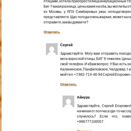
птицами, хотела приобрести яйца инкубационные тяже
Биг-7 какая разница, цены какие на оба, вы могли бы 
из Москвы, у ЛПХ Симбиревых ужас оплодатворен
представляете. Щас погода очень жаркая, может на с
отправите, как вы думаете?
Ответить
Сергей
Здравствуйте. Могу вам отправить поездом
весе взрослой птицы. БИГ 9 тяжелее.Цены
свой телефон. И к Вам вопрос: У Вас есть 
Калининское, Панфиловское, Чалдовар, т.
мой тел. +7 982-714-46-94 Сергей Егорович
Ответить
Айнура
Здравствуйте, Сергей Егорови
начиная от пол часа где-то час со
случилось? Если что, помо
+996777100057.