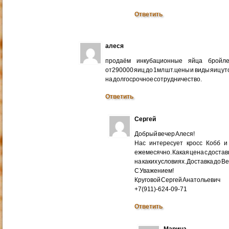
Ответить
алеся
продаём инкубационные яйца бройлер
от290000 яиц до 1мл шт.цены и виды яиц у
на долгосрочное сотрудничество.
Ответить
Сергей
Добрый вечер Алеся!
Нас интересует кросс Кобб и
ежемесячно. Какая цена с доставк
на каких условиях. Доставка до В
С Уважением!
Круговой Сергей Анатольевич
+7(911)-624-09-71
Ответить
Марина