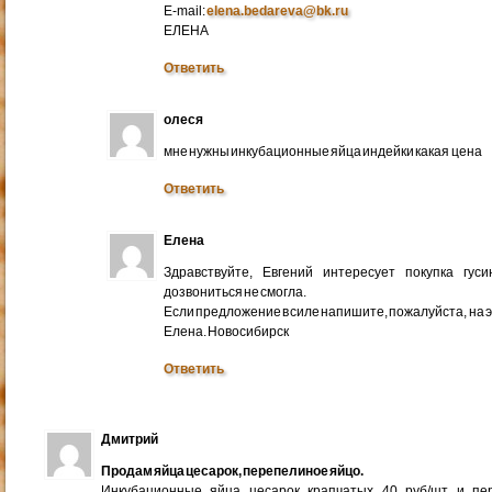
E-mail:
elena.bedareva@bk.ru
ЕЛЕНА
Ответить
олеся
мне нужны инкубационные яйца индейки какая цена
Ответить
Елена
Здравствуйте, Евгений интересует покупка гус
дозвониться не смогла.
Если предложение в силе напишите, пожалуйста, на 
Елена. Новосибирск
Ответить
Дмитрий
Продам яйца цесарок, перепелиное яйцо.
Инкубационные яйца цесарок крапчатых 40 руб/шт и пер