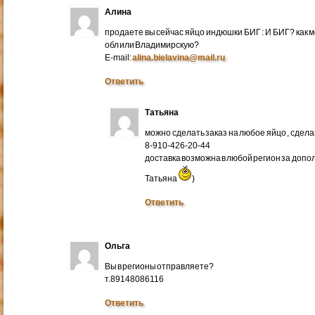
Алина
продаете вы сейчас яйцо индюшки БИГ : И БИГ? как м
обл или Владимирскую?
E-mail:
alina.bielavina@mail.ru
Ответить
Татьяна
можно сделать заказ на любое яйцо , сдел
8-910-426-20-44
доставка возможна в любой регион за доп
Татьяна
)
Ответить
Ольга
Вы в регионы отправляете?
т.89148086116
Ответить