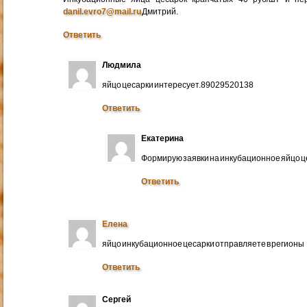
danil.evro7@mail.ru
Дмитрий.
Ответить
Людмила
яйцо цесарки интересует.89029520138
Ответить
Екатерина
Формирую заявки на инкубационное яйцо ц
Ответить
Елена
яйцо инкубационное цесарки отправляете в регионы
Ответить
Сергей