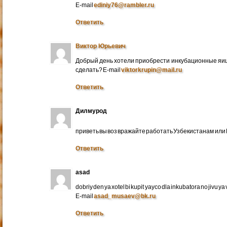
E-mail
ediniy76@rambler.ru
Ответить
Виктор Юрьевич
Добрый день хотели приобрести инкубационные яица
сделать? E-mail
viktorkrupin@mail.ru
Ответить
Дилмурод
приветь вы воз вражайте работать Узбекистанам ил
Ответить
asad
dobriy den ya xotel bi kupit yayco dla inkubatora no jivu ya v 
E-mail
asad_musaev@bk.ru
Ответить