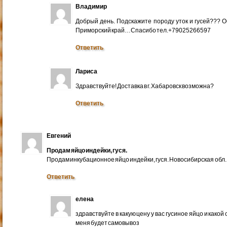
Владимир
Добрый день. Подскажите породу уток и гусей??? 
Приморский край…Спасибо тел.+79025266597
Ответить
Лариса
Здравствуйте! Доставка в г. Хабаровск возможна?
Ответить
Евгений
Продам яйцо индейки, гуся.
Продам инкубационное яйцо индейки, гуся. Новосибирская обл.
Ответить
елена
здравствуйте в какую цену у вас гусиное яйцо и какой
меня будет самовывоз