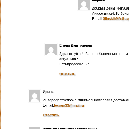
добрый день! Инкуба
Айкрес и иза ф 15, бо
E-mail
GlinskihMA@ag
Елена Дмитриевна
Здравствуйте! Ваше объявление по и
актуально?
Есть предложение.
Ответить
Ирина
Интересуют условия: минимальная партия, доставка в
E-mail:
lecsus33@mail.ru
Ответить
ярчихина людмила николаевна