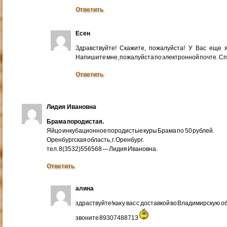
Ответить
Есен
Здравствуйте! Скажите, пожалуйста! У Вас еще
Напишите мне, пожалуйста по электронной почте. Cп
Ответить
Лидия Ивановна
Брама породистая.
Яйцо инкубационное породистые куры Брама по 50 рублей.
Оренбургская область, г. Оренбург.
тел. 8(3532)556568 — Лидия Ивановна.
Ответить
алина
здраствуйте!как у вас с доставкой во Владимирскую 
звоните 89307488713