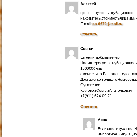
Алексей
срочно нужно инкубационное
находитесь,стоимость яйца и ми
E-mail
taa-6673@mail.ru
Ответить
Сергей
Евгений, добрый вечер!
Нас интересует инкубационное яй
1500000 яиц
ежемесячно. Ваша цена с доставко
Доставка до Великого Новгорода
С уважение!
Круговой Сергей Анатольевич
+7(911)-624-09-71
Ответить
Анна
Если еще актуально- 
импортное инкубацио