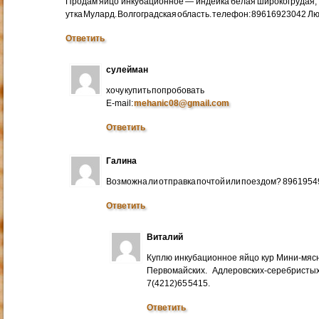
Продам яйцо инкубационное — индейка белая широкогрудая, 
утка Мулард. Волгоградская область. телефон: 89616923042 Л
Ответить
сулейман
хочу купить попробовать
E-mail:
mehanic08@gmail.com
Ответить
Галина
Возможна ли отправка почтой или поездом? 896195
Ответить
Виталий
Куплю инкубационное яйцо кур Мини-мяс
Первомайских. Адлеровских-серебристых
7(4212)65 5415.
Ответить