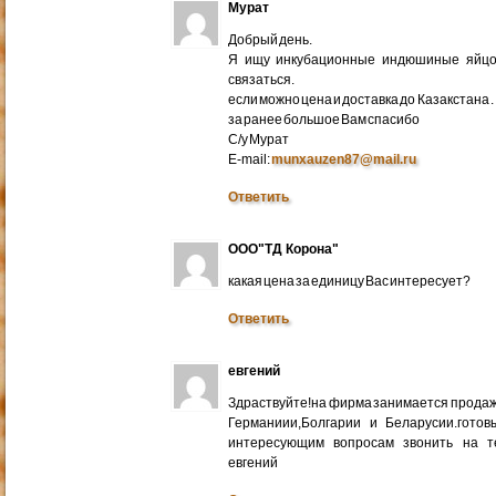
Мурат
Добрый день.
Я ищу инкубационные индюшиные яйцо 
связаться.
если можно цена и доставка до Казакстана .
за ранее большое Вам спасибо
С/у Мурат
E-mail:
munxauzen87@mail.ru
Ответить
ООО"ТД Корона"
какая цена за единицу Вас интересует?
Ответить
евгений
Здраствуйте!на фирма занимается прода
Германиии,Болгарии и Беларусии.готов
интересующим вопросам звонить на т
евгений