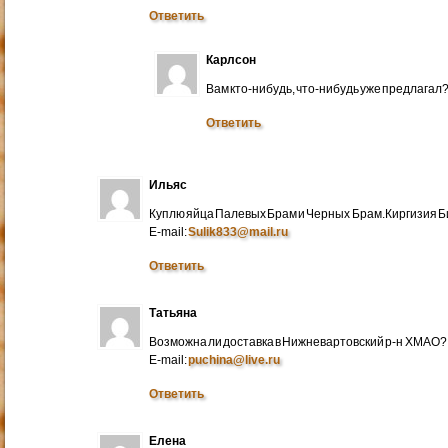
Ответить
Карлсон
Вам кто-нибудь, что-нибудь уже предлагал
Ответить
Ильяс
Куплю яйца Палевых Брам и Черных Брам.Киргизия Би
E-mail:
Sulik833@mail.ru
Ответить
Татьяна
Возможна ли доставка в Нижневартовский р-н ХМАО?
E-mail:
puchina@live.ru
Ответить
Елена