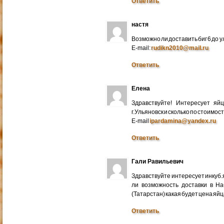
Ответить
настя
Возможно ли доставить биг 6 до у
E-mail:
rudikn2010@mail.ru
Ответить
Елена
Здравствуйте! Интересует яй
г.Ульяновск и сколько по стоимос
E-mail
ipardamina@yandex.ru
Ответить
Гали Равильевич
Здравствуйте интересует инкуб.
ли возможность доставки в Н
(Татарстан) какая будет цена яйц
Ответить