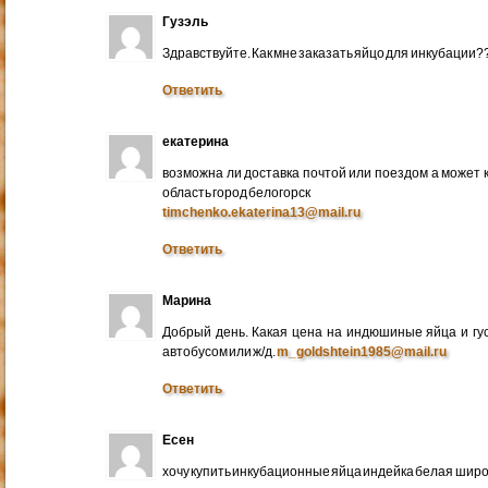
Гузэль
Здравствуйте. Как мне заказать яйцо для инкубации?
Ответить
екатерина
возможна ли доставка почтой или поездом а может 
область город белогорск
timchenko.ekaterina13@mail.ru
Ответить
Марина
Добрый день. Какая цена на индюшиные яйца и гу
автобусом или ж/д.
m_goldshtein1985@mail.ru
Ответить
Есен
хочу купить инкубационные яйца индейка белая широ