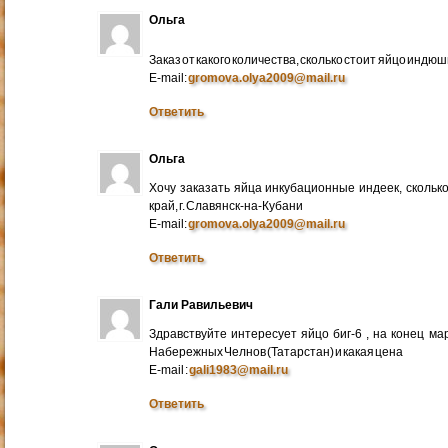
Ольга
Заказ от какого количества, сколько стоит яйцо индю
E-mail:
gromova.olya2009@mail.ru
Ответить
Ольга
Хочу заказать яйца инкубационные индеек, сколько
край, г. Славянск-на-Кубани
E-mail:
gromova.olya2009@mail.ru
Ответить
Гали Равильевич
Здравствуйте интересует яйцо биг-6 , на конец ма
Набережных Челнов (Татарстан) и какая цена
E-mail :
gali1983@mail.ru
Ответить