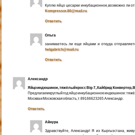
Куплю яйцо цесарки инкубационное,возможно ли от
Kompressor.80@mail.ru
Ответить
Ольга
занимаетесь ли еще яйцами и откуда отправляете
helgabrich@mail.ru
Ответить
Александр
Яйцо индюшиное, тяжёлый кросс Big-7, Хайбрид Конвертер, B
Предлагаем круглый год яйцо инкубационное индюшиное: тяжёлы
Москва и Московская область, т. 89166623265 Александр.
Ответить
Айнура
Здравствуйте, Александр! Я из Кыргызстана, жив