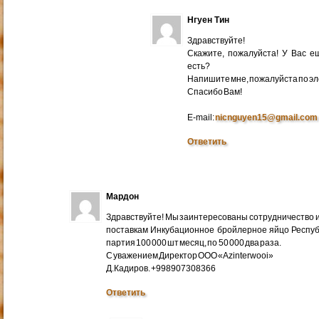
Нгуен Тин
Здравствуйте!
Скажите, пожалуйста! У Вас 
есть?
Напишите мне, пожалуйста по эл
Cпасибо Вам!
E-mail:
nicnguyen15@gmail.com
Ответить
Мардон
Здравствуйте! Мы заинтересованы сотрудничество и
поставкам Инкубационное бройлерное яйцо Респуб
партия 100 000 шт месяц, по 50 000 два раза.
С уважением Директор ООО «Azinterwooi»
Д.Кадиров. +998907308366
Ответить