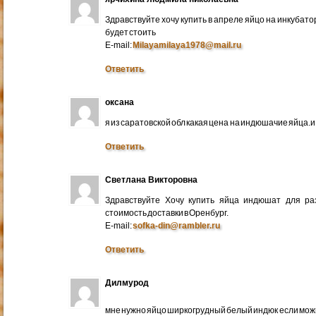
Здравствуйте хочу купить в апреле яйцо на инкубато
будет стоить
E-mail:
Milayamilaya1978@mail.ru
Ответить
оксана
я из саратовской обл какая цена на индюшачие яйца.и к
Ответить
Светлана Викторовна
Здравствуйте Хочу купить яйца индюшат для ра
стоимость доставки в Оренбург.
E-mail:
sofka-din@rambler.ru
Ответить
Дилмурод
мне нужно яйцо ширкогрудный белый индюк если мо