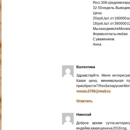
Росс 308 средним и кр
32-50 недель. Выводим
Цена:
20 руб,/шт. от 180000 ш
18 руб./шт. от 360000 (
Мы находимся в Москов
Форма оплаты любая.
С уважением.
Анна.
Валентина
Здравствуйте. Меня интересу
Какая цена, минимальная п
приобрести? Я из Беларусии Мог
vovan.2706@mail.ru
Ответить
Николай
Доброе время суток.интере
индейки,какая цена на 2016 год.