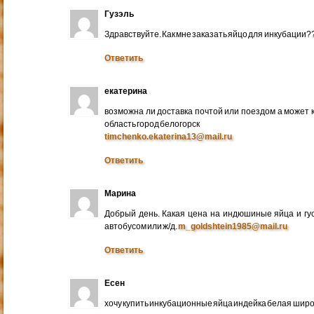
Гузэль
Здравствуйте. Как мне заказать яйцо для инкубации?
Ответить
екатерина
возможна ли доставка почтой или поездом а может 
область город белогорск
timchenko.ekaterina13@mail.ru
Ответить
Марина
Добрый день. Какая цена на индюшиные яйца и гу
автобусом или ж/д.
m_goldshtein1985@mail.ru
Ответить
Есен
хочу купить инкубационные яйца индейка белая широ