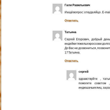
Гали Равильевич
И ещё вопрос : откуда яйцо . E-mail
Ответить
Татьяна
Сергей Егорович, добрый ден
индейки тяжелых кроссов и долго
До Вас не дозвониться, позвонит
17 Татьяна.
Ответить
сергей
здравствуйте , тат
помогите советом 
индюшачьих яиц . за р