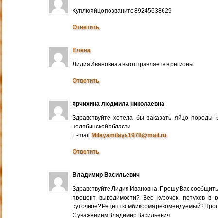
Куплю яйцо позваните 89245638629
Ответить
Елена
Лидия Ивановна а вы отправляете в регионы
Ответить
ярчихина людмила николаевна
Здравствуйте хотела бы заказать яйцо породы 
челябинской области
E-mail:
Milayamilaya1978@mail.ru
Ответить
Владимир Васильевич
Здравствуйте Лидия Ивановна. Прошу Вас сообщить
процент выводимости? Вес курочек, петухов в 
суточное? Рецепт комбикорма рекомендуемый? Про
С уважением Владимир Васильевич.