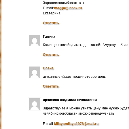
Заранее спасибо за ответ!
E-mail:
magija@inbox.ru
Екатерина
Ответить
Галина
Какая цена на яйца и как с доставкой в Амурскую обл
Ответить
Елена
а гусинные яйца отправляете в регионы
Ответить
ярчихина людмила николаевна
Здравствуйте а можно узнать цену мне нужно будет 
челябинской области и можно породу узнать
E-mail:
Milayamilaya1978@mail.ru