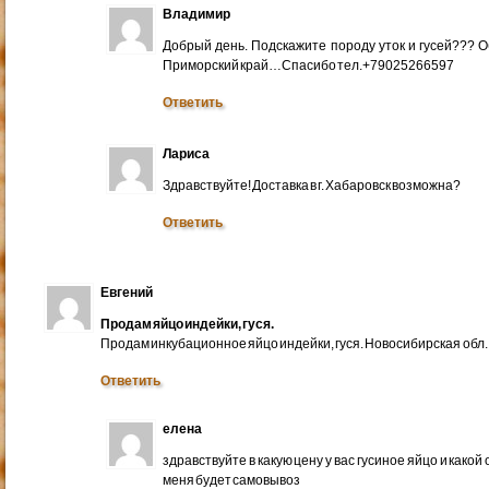
Владимир
Добрый день. Подскажите породу уток и гусей??? 
Приморский край…Спасибо тел.+79025266597
Ответить
Лариса
Здравствуйте! Доставка в г. Хабаровск возможна?
Ответить
Евгений
Продам яйцо индейки, гуся.
Продам инкубационное яйцо индейки, гуся. Новосибирская обл.
Ответить
елена
здравствуйте в какую цену у вас гусиное яйцо и какой
меня будет самовывоз