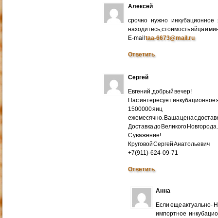
Алексей
срочно нужно инкубационное
находитесь,стоимость яйца и ми
E-mail
taa-6673@mail.ru
Ответить
Сергей
Евгений, добрый вечер!
Нас интересует инкубационное яй
1500000 яиц
ежемесячно. Ваша цена с доставко
Доставка до Великого Новгорода
С уважение!
Круговой Сергей Анатольевич
+7(911)-624-09-71
Ответить
Анна
Если еще актуально- 
импортное инкубацио