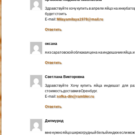
Здравствуйте хочу купить в апреле яйцо на инкубато
будет стоить
E-mail:
Milayamilaya1978@mail.ru
Ответить
оксана
я из саратовской обл какая цена на индюшачие яйца.и к
Ответить
Светлана Викторовна
Здравствуйте Хочу купить яйца индюшат для ра
стоимость доставки в Оренбург.
E-mail:
sofka-din@rambler.ru
Ответить
Дилмурод
мне нужно яйцо ширкогрудный белый индюк если мо