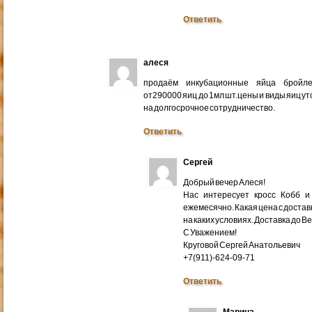
Ответить
алеся
продаём инкубационные яйца бройлер
от290000 яиц до 1мл шт.цены и виды яиц у
на долгосрочное сотрудничество.
Ответить
Сергей
Добрый вечер Алеся!
Нас интересует кросс Кобб и
ежемесячно. Какая цена с доставк
на каких условиях. Доставка до В
С Уважением!
Круговой Сергей Анатольевич
+7(911)-624-09-71
Ответить
Марина