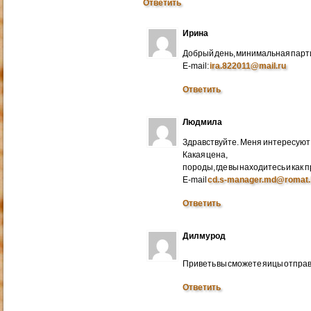
Ответить
Ирина
Добрый день, минимальная парти
E-mail:
ira.822011@mail.ru
Ответить
Людмила
Здравствуйте. Меня интересуют 
Какая цена,
породы, где вы находитесь и как
E-mail
cd.s-manager.md@romat.
Ответить
Дилмурод
Приветь вы сможете яицы отправ
Ответить