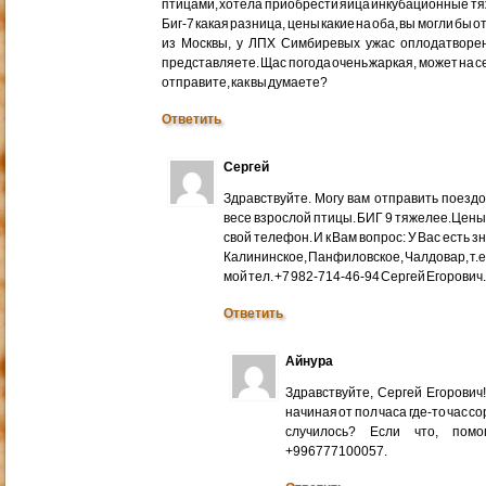
птицами, хотела приобрести яйца инкубационные тяже
Биг-7 какая разница, цены какие на оба, вы могли бы 
из Москвы, у ЛПХ Симбиревых ужас оплодатворен
представляете. Щас погода очень жаркая, может на с
отправите, как вы думаете?
Ответить
Сергей
Здравствуйте. Могу вам отправить поездом
весе взрослой птицы. БИГ 9 тяжелее.Цены
свой телефон. И к Вам вопрос: У Вас есть 
Калининское, Панфиловское, Чалдовар, т.
мой тел. +7 982-714-46-94 Сергей Егорович
Ответить
Айнура
Здравствуйте, Сергей Егорови
начиная от пол часа где-то час со
случилось? Если что, помо
+996777100057.