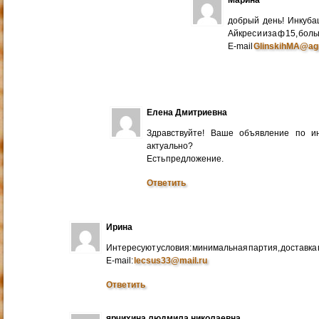
добрый день! Инкуба
Айкрес и иза ф 15, бо
E-mail
GlinskihMA@ag
Елена Дмитриевна
Здравствуйте! Ваше объявление по и
актуально?
Есть предложение.
Ответить
Ирина
Интересуют условия: минимальная партия, доставка в
E-mail:
lecsus33@mail.ru
Ответить
ярчихина людмила николаевна