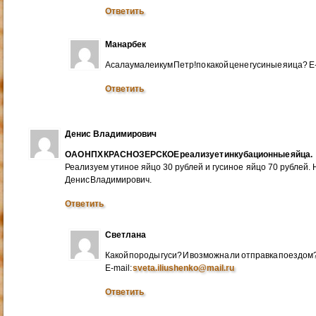
Ответить
Манарбек
Асалаумалеикум Петр!по какой цене гусиные яица? E
Ответить
Денис Владимирович
ОАО НПХ КРАСНОЗЕРСКОЕ реализует инкубационные яйца.
Реализуем утиное яйцо 30 рублей и гусиное яйцо 70 рублей.
Денис Владимирович.
Ответить
Светлана
Какой породы гуси? И возможна ли отправка поездом
E-mail:
sveta.iliushenko@mail.ru
Ответить