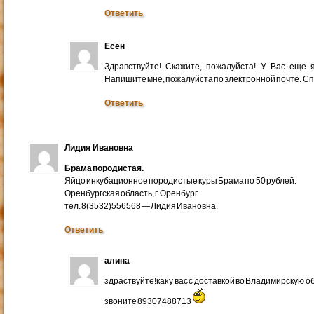
Ответить
Есен
Здравствуйте! Скажите, пожалуйста! У Вас еще
Напишите мне, пожалуйста по электронной почте. Cп
Ответить
Лидия Ивановна
Брама породистая.
Яйцо инкубационное породистые куры Брама по 50 рублей.
Оренбургская область, г. Оренбург.
тел. 8(3532)556568 — Лидия Ивановна.
Ответить
алина
здраствуйте!как у вас с доставкой во Владимирскую 
звоните 89307488713