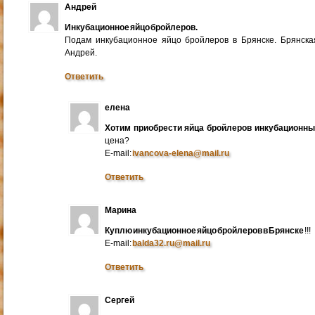
Андрей
Инкубационное яйцо бройлеров.
Подам инкубационное яйцо бройлеров в Брянске. Брянска
Андрей.
Ответить
елена
Хотим приобрести яйца бройлеров инкубационн
цена?
E-mail:
ivancova-elena@mail.ru
Ответить
Марина
Куплю инкубационное яйцо бройлеров в Брянске
!!!
E-mail:
balda32.ru@mail.ru
Ответить
Сергей