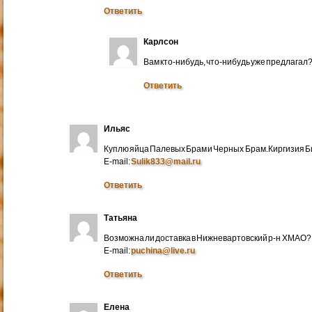
Ответить
Карлсон
Вам кто-нибудь, что-нибудь уже предлагал
Ответить
Ильяс
Куплю яйца Палевых Брам и Черных Брам.Киргизия Би
E-mail:
Sulik833@mail.ru
Ответить
Татьяна
Возможна ли доставка в Нижневартовский р-н ХМАО?
E-mail:
puchina@live.ru
Ответить
Елена