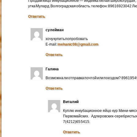
Продам яйцо инкубационное — индейка белая широкогрудая, 
утка Мулард. Волгоградская область. телефон: 89616923042 Л
Ответить
сулейман
хочу купить попробовать
E-mail:
mehanic08@gmail.com
Ответить
Галина
Возможна ли отправка почтой или поездом? 896195
Ответить
Виталий
Куплю инкубационное яйцо кур Мини-мяс
Первомайских. Адлеровских-серебристых
7(4212)65 5415.
Ответить