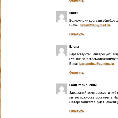
Ответить
настя
Возможно ли доставить биг 6 до у
E-mail:
rudikn2010@mail.ru
Ответить
Елена
Здравствуйте! Интересует яй
г.Ульяновск и сколько по стоимос
E-mail
ipardamina@yandex.ru
Ответить
Гали Равильевич
Здравствуйте интересует инкуб.
ли возможность доставки в Н
(Татарстан) какая будет цена яйц
Ответить