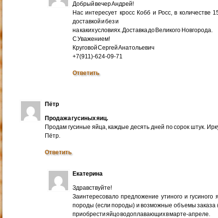
Добрый вечер Андрей!
Нас интересует кросс Кобб и Росс, в количестве 
доставкой и без и
на каких условиях. Доставка до Великого Новгорода.
С Уважением!
Круговой Сергей Анатольевич
+7(911)-624-09-71
Ответить
Пётр
Продажа гусиных яиц.
Продам гусиные яйца, каждые десять дней по сорок штук. Ир
Пётр.
Ответить
Екатерина
Здравствуйте!
Заинтересовало предложение утиного и гусиного я
породы (если породы) и возможные объемы заказа (ми
приобрести яйцо водоплавающих в марте-апреле.