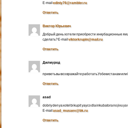
E-mail
ediniy76@rambler.ru
Ответить
Виктор Юрьевич
Добрый день хотели приобрести инкубационные яица
сделать? E-mail
viktorkrupin@mail.ru
Ответить
Дилмурод
приветь вы воз вражайте работать Узбекистанам ил
Ответить
asad
dobriy den ya xotel bi kupit yayco dla inkubatora no jivu ya v 
E-mail
asad_musaev@bk.ru
Ответить