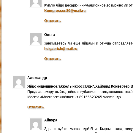
Куплю яйцо цесарки инкубационное,возможно ли от
Kompressor.80@mail.ru
Ответить
Ольга
занимаетесь ли еще яйцами и откуда отправляете
helgabrich@mail.ru
Ответить
Александр
Яйцо индюшиное, тяжёлый кросс Big-7, Хайбрид Конвертер, B
Предлагаем круглый год яйцо инкубационное индюшиное: тяжёлы
Москва и Московская область, т. 89166623265 Александр.
Ответить
Айнура
Здравствуйте, Александр! Я из Кыргызстана, жив