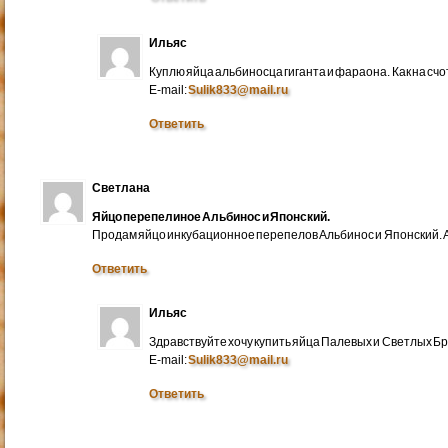
Ильяс
Куплю яйца альбиносца гиганта и фараона. Как на счо
E-mail:
Sulik833@mail.ru
Ответить
Светлана
Яйцо перепелиное Альбинос и Японский.
Продам яйцо инкубационное перепелов Альбинос и Японский. А
Ответить
Ильяс
Здравствуйте хочу купить яйца Палевых и Светлых Бра
E-mail:
Sulik833@mail.ru
Ответить