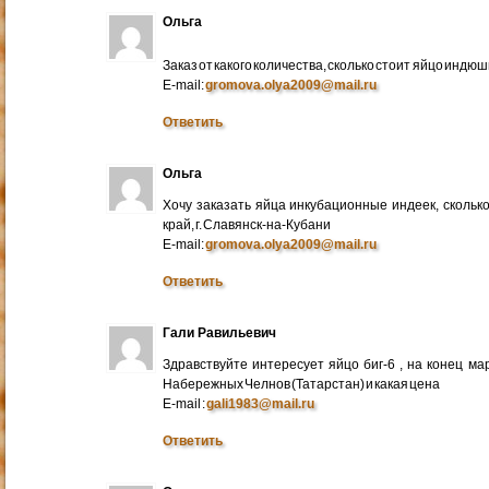
Ольга
Заказ от какого количества, сколько стоит яйцо индю
E-mail:
gromova.olya2009@mail.ru
Ответить
Ольга
Хочу заказать яйца инкубационные индеек, сколько
край, г. Славянск-на-Кубани
E-mail:
gromova.olya2009@mail.ru
Ответить
Гали Равильевич
Здравствуйте интересует яйцо биг-6 , на конец ма
Набережных Челнов (Татарстан) и какая цена
E-mail :
gali1983@mail.ru
Ответить