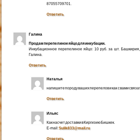
87055709701.
Ответить
Галина
Продам перепелиное яйцо для инкубации.
Инкубационное перепелиное яйцо: 10 руб. за шт. Башкирия
Галина.
Ответить
Наталья
напишите породу ваших перепелов и как с вами связа
Ответить
Ильяс
Как насчет доставки в Киргизию Бишкек.
E-mail:
Sulik833@mail.ru
Ответить