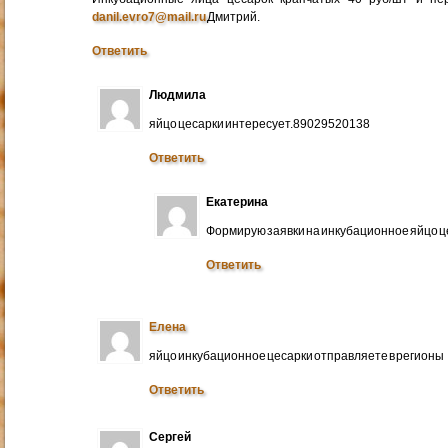
danil.evro7@mail.ru
Дмитрий.
Ответить
Людмила
яйцо цесарки интересует.89029520138
Ответить
Екатерина
Формирую заявки на инкубационное яйцо ц
Ответить
Елена
яйцо инкубационное цесарки отправляете в регионы
Ответить
Сергей