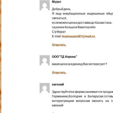
Мурат
Добрый день.
Я ищу инкубационные индюшиные яйцо 
связаться.
если можно цена и доставка до Казакстана .
за ранее большое Вам спасибо
С/у Мурат
E-mail:
munxauzen87@mail.ru
Ответить
ООО"ТД Корона"
какая цена за единицу Вас интересует?
Ответить
евгений
Здраствуйте!на фирма занимается прода
Германиии,Болгарии и Беларусии.готов
интересующим вопросам звонить на т
евгений