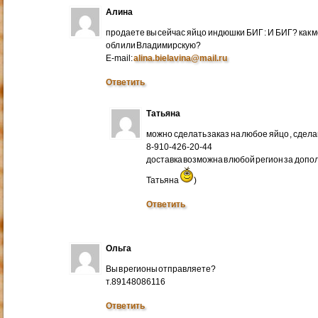
Алина
продаете вы сейчас яйцо индюшки БИГ : И БИГ? как м
обл или Владимирскую?
E-mail:
alina.bielavina@mail.ru
Ответить
Татьяна
можно сделать заказ на любое яйцо , сдел
8-910-426-20-44
доставка возможна в любой регион за доп
Татьяна
)
Ответить
Ольга
Вы в регионы отправляете?
т.89148086116
Ответить