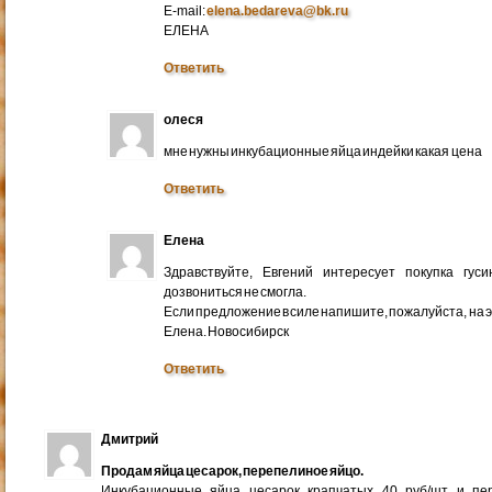
E-mail:
elena.bedareva@bk.ru
ЕЛЕНА
Ответить
олеся
мне нужны инкубационные яйца индейки какая цена
Ответить
Елена
Здравствуйте, Евгений интересует покупка гус
дозвониться не смогла.
Если предложение в силе напишите, пожалуйста, на 
Елена. Новосибирск
Ответить
Дмитрий
Продам яйца цесарок, перепелиное яйцо.
Инкубационные яйца цесарок крапчатых 40 руб/шт и пер