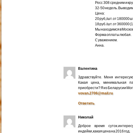
Росс 308 средним и кр
32-50 недель. Выводим
Цена:
20 руб,/шт. от 180000 ш
18 руб./шт. от 360000 (
Мы находимся в Москов
Форма оплаты любая.
С уважением.
Анна.
Валентина
Здравствуйте. Меня интересу
Какая цена, минимальная п
приобрести? Я из Беларусии Мог
vovan.2706@mail.ru
Ответить
Николай
Доброе время суток.интере
индейки,какая цена на 2016 год.