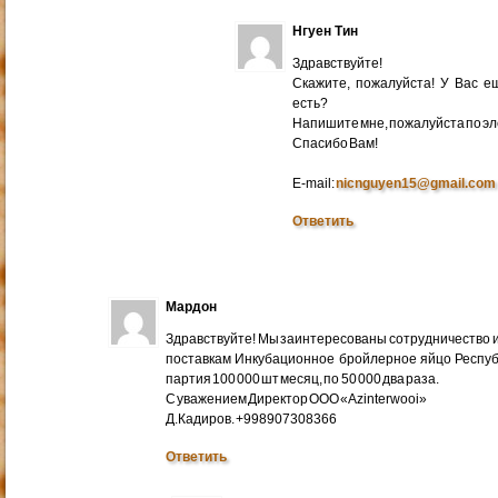
Нгуен Тин
Здравствуйте!
Скажите, пожалуйста! У Вас 
есть?
Напишите мне, пожалуйста по эл
Cпасибо Вам!
E-mail:
nicnguyen15@gmail.com
Ответить
Мардон
Здравствуйте! Мы заинтересованы сотрудничество и
поставкам Инкубационное бройлерное яйцо Респуб
партия 100 000 шт месяц, по 50 000 два раза.
С уважением Директор ООО «Azinterwooi»
Д.Кадиров. +998907308366
Ответить