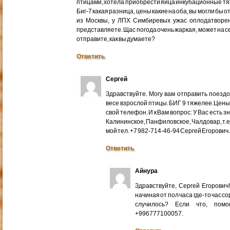
птицами, хотела приобрести яйца инкубационные тяже
Биг-7 какая разница, цены какие на оба, вы могли бы 
из Москвы, у ЛПХ Симбиревых ужас оплодатворен
представляете. Щас погода очень жаркая, может на с
отправите, как вы думаете?
Ответить
Сергей
Здравствуйте. Могу вам отправить поездом
весе взрослой птицы. БИГ 9 тяжелее.Цены
свой телефон. И к Вам вопрос: У Вас есть 
Калининское, Панфиловское, Чалдовар, т.
мой тел. +7 982-714-46-94 Сергей Егорович
Ответить
Айнура
Здравствуйте, Сергей Егорови
начиная от пол часа где-то час со
случилось? Если что, помо
+996777100057.