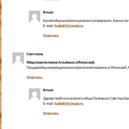
Ильяс
Куплю яйца альбиносца гиганта и фараона. Как на счо
E-mail:
Sulik833@mail.ru
Ответить
Светлана
Яйцо перепелиное Альбинос и Японский.
Продам яйцо инкубационное перепелов Альбинос и Японский. А
Ответить
Ильяс
Здравствуйте хочу купить яйца Палевых и Светлых Бра
E-mail:
Sulik833@mail.ru
Ответить