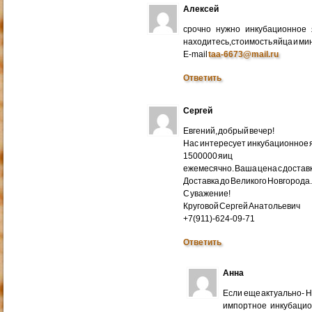
Алексей
срочно нужно инкубационное
находитесь,стоимость яйца и ми
E-mail
taa-6673@mail.ru
Ответить
Сергей
Евгений, добрый вечер!
Нас интересует инкубационное яй
1500000 яиц
ежемесячно. Ваша цена с доставко
Доставка до Великого Новгорода
С уважение!
Круговой Сергей Анатольевич
+7(911)-624-09-71
Ответить
Анна
Если еще актуально- 
импортное инкубацио