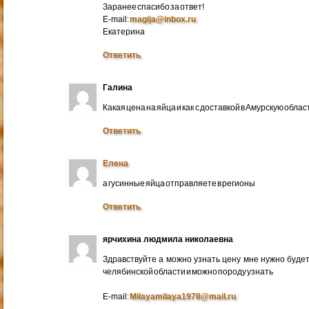
Заранее спасибо за ответ!
E-mail:
magija@inbox.ru
Екатерина
Ответить
Галина
Какая цена на яйца и как с доставкой в Амурскую обл
Ответить
Елена
а гусинные яйца отправляете в регионы
Ответить
ярчихина людмила николаевна
Здравствуйте а можно узнать цену мне нужно будет 
челябинской области и можно породу узнать
E-mail:
Milayamilaya1978@mail.ru