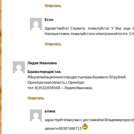
Ответить
Есен
Здравствуйте! Скажите, пожалуйста! У Вас еще
Напишите мне, пожалуйста по электронной почте. Cп
Ответить
Лидия Ивановна
Брама породистая.
Яйцо инкубационное породистые куры Брама по 50 рублей.
Оренбургская область, г. Оренбург.
тел. 8(3532)556568 — Лидия Ивановна.
Ответить
алина
здраствуйте!как у вас с доставкой во Владимирскую 
звоните 89307488713