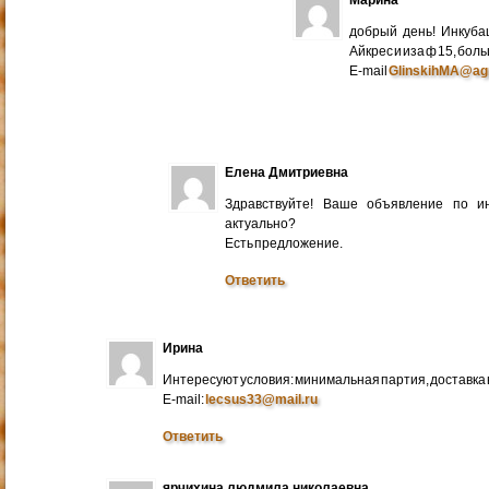
добрый день! Инкуба
Айкрес и иза ф 15, бо
E-mail
GlinskihMA@ag
Елена Дмитриевна
Здравствуйте! Ваше объявление по и
актуально?
Есть предложение.
Ответить
Ирина
Интересуют условия: минимальная партия, доставка в
E-mail:
lecsus33@mail.ru
Ответить
ярчихина людмила николаевна