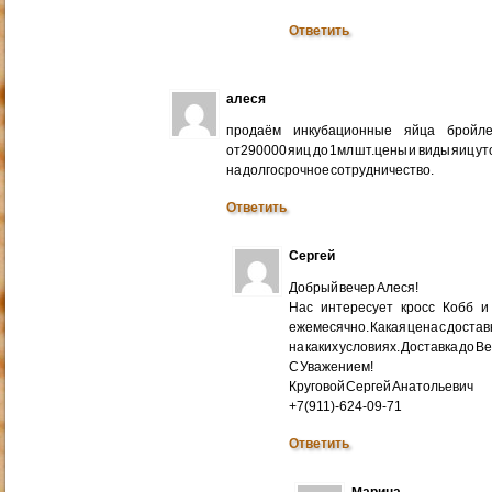
Ответить
алеся
продаём инкубационные яйца бройлер
от290000 яиц до 1мл шт.цены и виды яиц у
на долгосрочное сотрудничество.
Ответить
Сергей
Добрый вечер Алеся!
Нас интересует кросс Кобб и
ежемесячно. Какая цена с доставк
на каких условиях. Доставка до В
С Уважением!
Круговой Сергей Анатольевич
+7(911)-624-09-71
Ответить
Марина