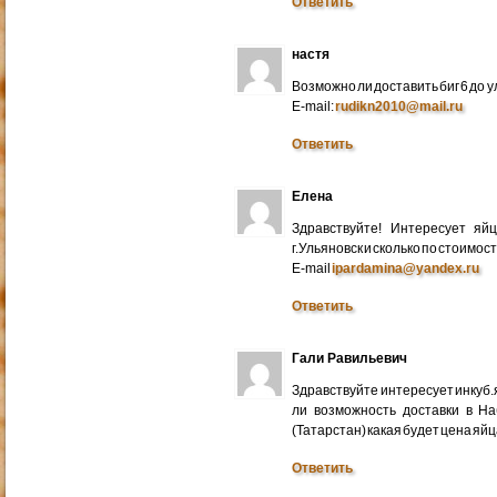
Ответить
настя
Возможно ли доставить биг 6 до у
E-mail:
rudikn2010@mail.ru
Ответить
Елена
Здравствуйте! Интересует яй
г.Ульяновск и сколько по стоимос
E-mail
ipardamina@yandex.ru
Ответить
Гали Равильевич
Здравствуйте интересует инкуб.
ли возможность доставки в Н
(Татарстан) какая будет цена яйц
Ответить