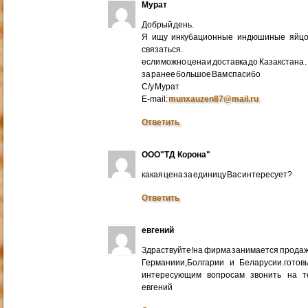
Мурат
Добрый день.
Я ищу инкубационные индюшиные яйцо 
связаться.
если можно цена и доставка до Казакстана .
за ранее большое Вам спасибо
С/у Мурат
E-mail:
munxauzen87@mail.ru
Ответить
ООО"ТД Корона"
какая цена за единицу Вас интересует?
Ответить
евгений
Здраствуйте!на фирма занимается прода
Германиии,Болгарии и Беларусии.готов
интересующим вопросам звонить на т
евгений