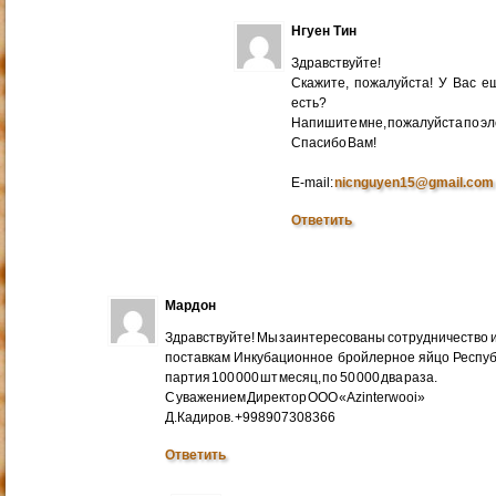
Нгуен Тин
Здравствуйте!
Скажите, пожалуйста! У Вас 
есть?
Напишите мне, пожалуйста по эл
Cпасибо Вам!
E-mail:
nicnguyen15@gmail.com
Ответить
Мардон
Здравствуйте! Мы заинтересованы сотрудничество и
поставкам Инкубационное бройлерное яйцо Респуб
партия 100 000 шт месяц, по 50 000 два раза.
С уважением Директор ООО «Azinterwooi»
Д.Кадиров. +998907308366
Ответить