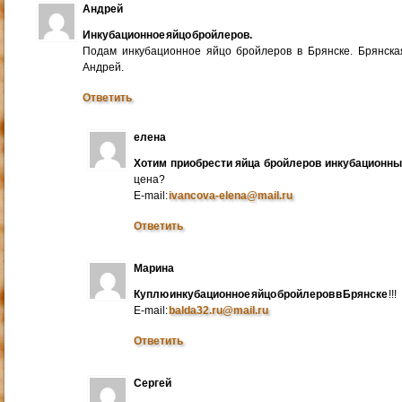
Андрей
Инкубационное яйцо бройлеров.
Подам инкубационное яйцо бройлеров в Брянске. Брянска
Андрей.
Ответить
елена
Хотим приобрести яйца бройлеров инкубационн
цена?
E-mail:
ivancova-elena@mail.ru
Ответить
Марина
Куплю инкубационное яйцо бройлеров в Брянске
!!!
E-mail:
balda32.ru@mail.ru
Ответить
Сергей