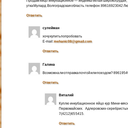
Продам яйцо инкубационное — индейка белая широкогрудая, 
утка Мулард. Волгоградская область. телефон: 89616923042 Л
Ответить
сулейман
хочу купить попробовать
E-mail:
mehanic08@gmail.com
Ответить
Галина
Возможна ли отправка почтой или поездом? 896195
Ответить
Виталий
Куплю инкубационное яйцо кур Мини-мяс
Первомайских. Адлеровских-серебристых
7(4212)65 5415.
Ответить