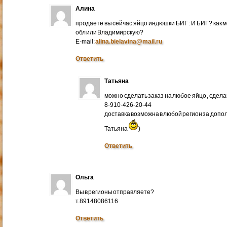
Алина
продаете вы сейчас яйцо индюшки БИГ : И БИГ? как м
обл или Владимирскую?
E-mail:
alina.bielavina@mail.ru
Ответить
Татьяна
можно сделать заказ на любое яйцо , сдел
8-910-426-20-44
доставка возможна в любой регион за доп
Татьяна
)
Ответить
Ольга
Вы в регионы отправляете?
т.89148086116
Ответить