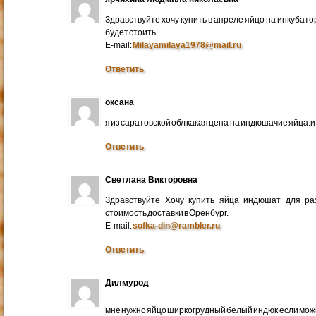
Здравствуйте хочу купить в апреле яйцо на инкубато
будет стоить
E-mail:
Milayamilaya1978@mail.ru
Ответить
оксана
я из саратовской обл какая цена на индюшачие яйца.и к
Ответить
Светлана Викторовна
Здравствуйте Хочу купить яйца индюшат для ра
стоимость доставки в Оренбург.
E-mail:
sofka-din@rambler.ru
Ответить
Дилмурод
мне нужно яйцо ширкогрудный белый индюк если мо