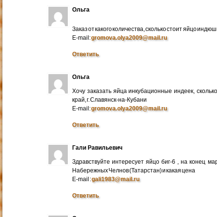
Ольга
Заказ от какого количества, сколько стоит яйцо индю
E-mail:
gromova.olya2009@mail.ru
Ответить
Ольга
Хочу заказать яйца инкубационные индеек, сколько
край, г. Славянск-на-Кубани
E-mail:
gromova.olya2009@mail.ru
Ответить
Гали Равильевич
Здравствуйте интересует яйцо биг-6 , на конец ма
Набережных Челнов (Татарстан) и какая цена
E-mail :
gali1983@mail.ru
Ответить