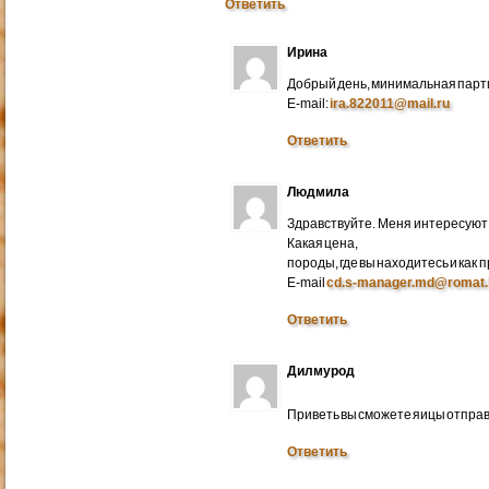
Ответить
Ирина
Добрый день, минимальная парти
E-mail:
ira.822011@mail.ru
Ответить
Людмила
Здравствуйте. Меня интересуют 
Какая цена,
породы, где вы находитесь и как
E-mail
cd.s-manager.md@romat.
Ответить
Дилмурод
Приветь вы сможете яицы отправ
Ответить