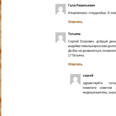
Гали Равильевич
И ещё вопрос : откуда яйцо . E-mail
Ответить
Татьяна
Сергей Егорович, добрый ден
индейки тяжелых кроссов и долго
До Вас не дозвониться, позвонит
17 Татьяна.
Ответить
сергей
здравствуйте , тат
помогите советом 
индюшачьих яиц . за р