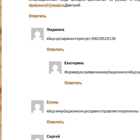
danil.evro7@mail.ru
Дмитрий.
Ответить
Людмила
яйцо цесарки интересует.89029520138
Ответить
Екатерина
Формирую заявки на инкубационное яйцо ц
Ответить
Елена
яйцо инкубационное цесарки отправляете в регионы
Ответить
Сергей