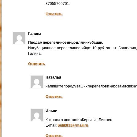
87055709701.
Ответить
Галина
Продам перепелиное яйцо для инкубации.
Инкубационное перепелиное яйцо: 10 руб. за шт. Башкирия
Галина.
Ответить
Наталья
напишите породу ваших перепелов и как с вами связа
Ответить
Ильяс
Как насчет доставки в Киргизию Бишкек.
E-mail:
Sulik833@mail.ru
Ответить