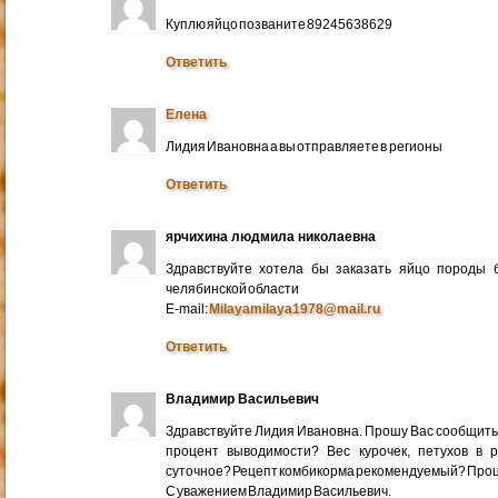
Куплю яйцо позваните 89245638629
Ответить
Елена
Лидия Ивановна а вы отправляете в регионы
Ответить
ярчихина людмила николаевна
Здравствуйте хотела бы заказать яйцо породы 
челябинской области
E-mail:
Milayamilaya1978@mail.ru
Ответить
Владимир Васильевич
Здравствуйте Лидия Ивановна. Прошу Вас сообщить
процент выводимости? Вес курочек, петухов в 
суточное? Рецепт комбикорма рекомендуемый? Про
С уважением Владимир Васильевич.