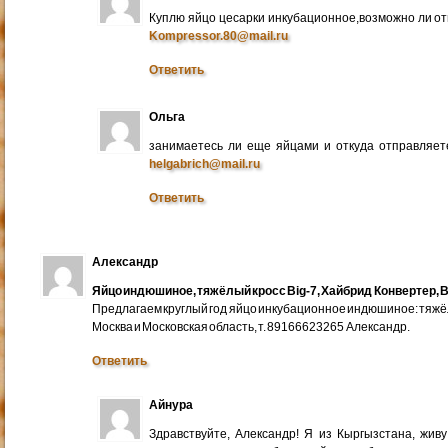
Куплю яйцо цесарки инкубационное,возможно ли от
Kompressor.80@mail.ru
Ответить
Ольга
занимаетесь ли еще яйцами и откуда отправляете
helgabrich@mail.ru
Ответить
Александр
Яйцо индюшиное, тяжёлый кросс Big-7, Хайбрид Конвертер, B
Предлагаем круглый год яйцо инкубационное индюшиное: тяжёлы
Москва и Московская область, т. 89166623265 Александр.
Ответить
Айнура
Здравствуйте, Александр! Я из Кыргызстана, жив