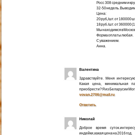
Росс 308 средним и кр
32-50 недель. Выводим
Цена:
20 руб,/шт. от 180000 ш
18 руб./шт. от 360000 (
Мы находимся в Москов
Форма оплаты любая.
С уважением.
Анна.
Валентина
Здравствуйте. Меня интересу
Какая цена, минимальная п
приобрести? Я из Беларусии Мог
vovan.2706@mail.ru
Ответить
Николай
Доброе время суток.интере
индейки,какая цена на 2016 год.