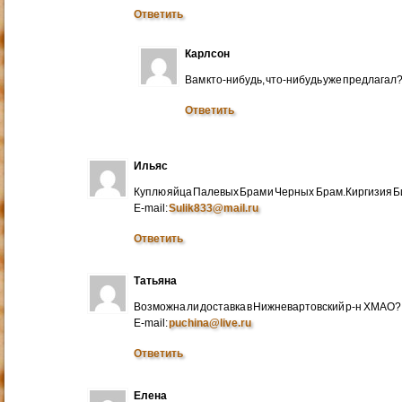
Ответить
Карлсон
Вам кто-нибудь, что-нибудь уже предлагал
Ответить
Ильяс
Куплю яйца Палевых Брам и Черных Брам.Киргизия Би
E-mail:
Sulik833@mail.ru
Ответить
Татьяна
Возможна ли доставка в Нижневартовский р-н ХМАО?
E-mail:
puchina@live.ru
Ответить
Елена