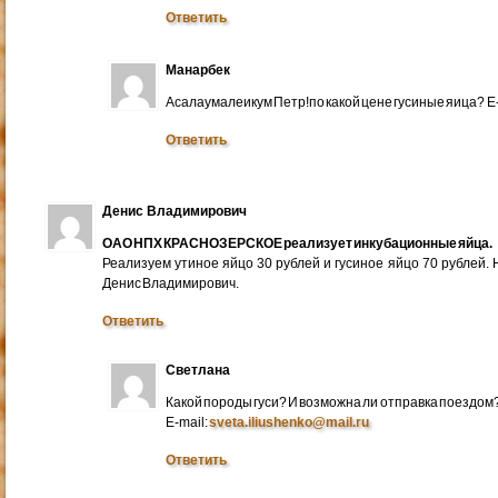
Ответить
Манарбек
Асалаумалеикум Петр!по какой цене гусиные яица? E
Ответить
Денис Владимирович
ОАО НПХ КРАСНОЗЕРСКОЕ реализует инкубационные яйца.
Реализуем утиное яйцо 30 рублей и гусиное яйцо 70 рублей.
Денис Владимирович.
Ответить
Светлана
Какой породы гуси? И возможна ли отправка поездом
E-mail:
sveta.iliushenko@mail.ru
Ответить