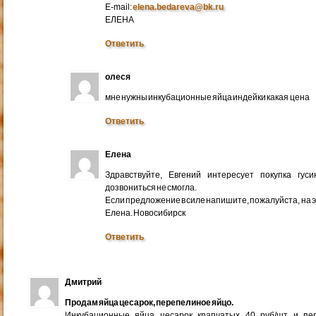
E-mail:
elena.bedareva@bk.ru
ЕЛЕНА
Ответить
олеся
мне нужны инкубационные яйца индейки какая цена
Ответить
Елена
Здравствуйте, Евгений интересует покупка гус
дозвониться не смогла.
Если предложение в силе напишите, пожалуйста, на 
Елена. Новосибирск
Ответить
Дмитрий
Продам яйца цесарок, перепелиное яйцо.
Инкубационные яйца цесарок крапчатых 40 руб/шт и пер