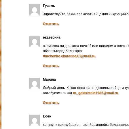
Гузэль
Здравствуйте. Как мне заказать яйцо для инкубации?
Ответить
екатерина
возможна ли доставка почтой или поездом а может 
область город белогорск
timchenko.ekaterina13@mail.ru
Ответить
Марина
Добрый день. Какая цена на индюшиные яйца и гу
автобусом или ж/д.
m_goldshtein1985@mail.ru
Ответить
Есен
хочу купить инкубационные яйца индейка белая широ