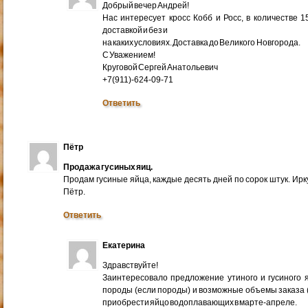
Добрый вечер Андрей!
Нас интересует кросс Кобб и Росс, в количестве 
доставкой и без и
на каких условиях. Доставка до Великого Новгорода.
С Уважением!
Круговой Сергей Анатольевич
+7(911)-624-09-71
Ответить
Пётр
Продажа гусиных яиц.
Продам гусиные яйца, каждые десять дней по сорок штук. Ир
Пётр.
Ответить
Екатерина
Здравствуйте!
Заинтересовало предложение утиного и гусиного я
породы (если породы) и возможные объемы заказа (ми
приобрести яйцо водоплавающих в марте-апреле.