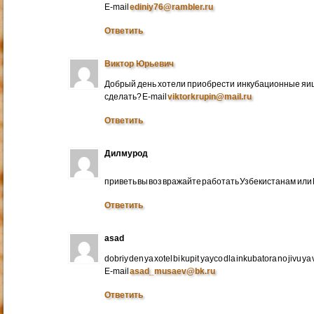
E-mail
ediniy76@rambler.ru
Ответить
Виктор Юрьевич
Добрый день хотели приобрести инкубационные яица
сделать? E-mail
viktorkrupin@mail.ru
Ответить
Дилмурод
приветь вы воз вражайте работать Узбекистанам ил
Ответить
asad
dobriy den ya xotel bi kupit yayco dla inkubatora no jivu ya v 
E-mail
asad_musaev@bk.ru
Ответить