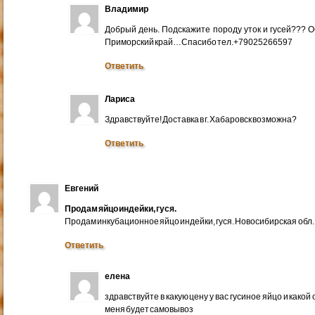
Владимир
Добрый день. Подскажите породу уток и гусей??? 
Приморский край…Спасибо тел.+79025266597
Ответить
Лариса
Здравствуйте! Доставка в г. Хабаровск возможна?
Ответить
Евгений
Продам яйцо индейки, гуся.
Продам инкубационное яйцо индейки, гуся. Новосибирская обл.
Ответить
елена
здравствуйте в какую цену у вас гусиное яйцо и какой
меня будет самовывоз