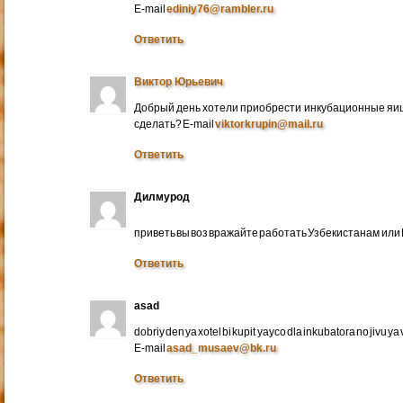
E-mail
ediniy76@rambler.ru
Ответить
Виктор Юрьевич
Добрый день хотели приобрести инкубационные яица
сделать? E-mail
viktorkrupin@mail.ru
Ответить
Дилмурод
приветь вы воз вражайте работать Узбекистанам ил
Ответить
asad
dobriy den ya xotel bi kupit yayco dla inkubatora no jivu ya v 
E-mail
asad_musaev@bk.ru
Ответить