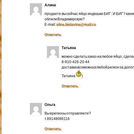
Алина
продаете вы сейчас яйцо индюшки БИГ : И БИГ? как м
обл или Владимирскую?
E-mail:
alina.bielavina@mail.ru
Ответить
Татьяна
можно сделать заказ на любое яйцо , сдел
8-910-426-20-44
доставка возможна в любой регион за доп
Татьяна
)
Ответить
Ольга
Вы в регионы отправляете?
т.89148086116
Ответить