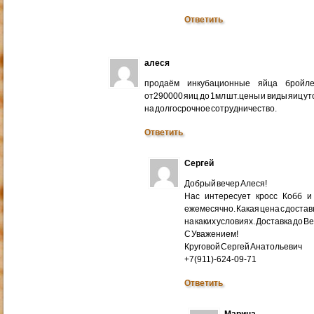
Ответить
алеся
продаём инкубационные яйца бройлер
от290000 яиц до 1мл шт.цены и виды яиц у
на долгосрочное сотрудничество.
Ответить
Сергей
Добрый вечер Алеся!
Нас интересует кросс Кобб и
ежемесячно. Какая цена с доставк
на каких условиях. Доставка до В
С Уважением!
Круговой Сергей Анатольевич
+7(911)-624-09-71
Ответить
Марина