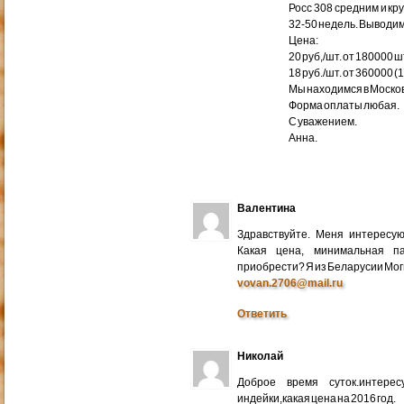
Росс 308 средним и кр
32-50 недель. Выводим
Цена:
20 руб,/шт. от 180000 ш
18 руб./шт. от 360000 (
Мы находимся в Москов
Форма оплаты любая.
С уважением.
Анна.
Валентина
Здравствуйте. Меня интересу
Какая цена, минимальная п
приобрести? Я из Беларусии Мог
vovan.2706@mail.ru
Ответить
Николай
Доброе время суток.интере
индейки,какая цена на 2016 год.