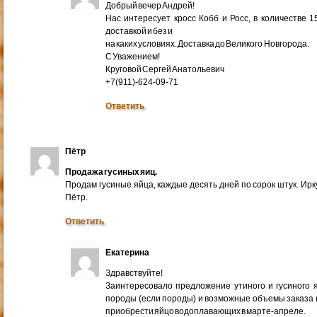
Добрый вечер Андрей!
Нас интересует кросс Кобб и Росс, в количестве 
доставкой и без и
на каких условиях. Доставка до Великого Новгорода.
С Уважением!
Круговой Сергей Анатольевич
+7(911)-624-09-71
Ответить
Пётр
Продажа гусиных яиц.
Продам гусиные яйца, каждые десять дней по сорок штук. Ир
Пётр.
Ответить
Екатерина
Здравствуйте!
Заинтересовало предложение утиного и гусиного я
породы (если породы) и возможные объемы заказа (ми
приобрести яйцо водоплавающих в марте-апреле.