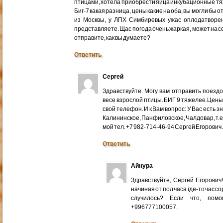
птицами, хотела приобрести яйца инкубационные тяже
Биг-7 какая разница, цены какие на оба, вы могли бы 
из Москвы, у ЛПХ Симбиревых ужас оплодатворен
представляете. Щас погода очень жаркая, может на с
отправите, как вы думаете?
Ответить
Сергей
Здравствуйте. Могу вам отправить поездом
весе взрослой птицы. БИГ 9 тяжелее.Цены
свой телефон. И к Вам вопрос: У Вас есть 
Калининское, Панфиловское, Чалдовар, т.
мой тел. +7 982-714-46-94 Сергей Егорович
Ответить
Айнура
Здравствуйте, Сергей Егорови
начиная от пол часа где-то час со
случилось? Если что, помо
+996777100057.