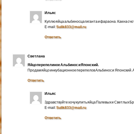
Ильяс
Куплю яйца альбиносца гиганта и фараона. Как на счо
E-mail:
Sulik833@mail.ru
Ответить
Светлана
Яйцо перепелиное Альбинос и Японский.
Продам яйцо инкубационное перепелов Альбинос и Японский. А
Ответить
Ильяс
Здравствуйте хочу купить яйца Палевых и Светлых Бра
E-mail:
Sulik833@mail.ru
Ответить