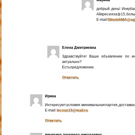
добрый день! Инкуба
Айкрес и иза ф 15, бо
E-mail
GlinskihMA@ag
Елена Дмитриевна
Здравствуйте! Ваше объявление по и
актуально?
Есть предложение.
Ответить
Ирина
Интересуют условия: минимальная партия, доставка в
E-mail:
lecsus33@mail.ru
Ответить
ярчихина людмила николаевна