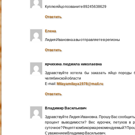
Куплю яйцо позваните 89245638629
Ответить
Елена
Лидия Ивановна а вы отправляете в регионы
Ответить
ярчихина людмила николаевна
Здравствуйте хотела бы заказать яйцо породы 
челябинской области
E-mail:
Milayamilaya1978@mail.ru
Ответить
Владимир Васильевич
Здравствуйте Лидия Ивановна. Прошу Вас сообщить
процент выводимости? Вес курочек, петухов в 
суточное? Рецепт комбикорма рекомендуемый? Про
С уважением Владимир Васильевич.