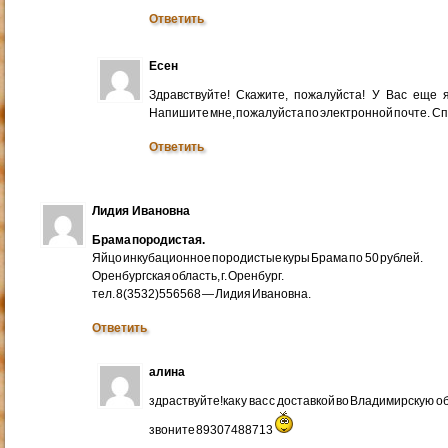
Ответить
Есен
Здравствуйте! Скажите, пожалуйста! У Вас еще
Напишите мне, пожалуйста по электронной почте. Cп
Ответить
Лидия Ивановна
Брама породистая.
Яйцо инкубационное породистые куры Брама по 50 рублей.
Оренбургская область, г. Оренбург.
тел. 8(3532)556568 — Лидия Ивановна.
Ответить
алина
здраствуйте!как у вас с доставкой во Владимирскую 
звоните 89307488713