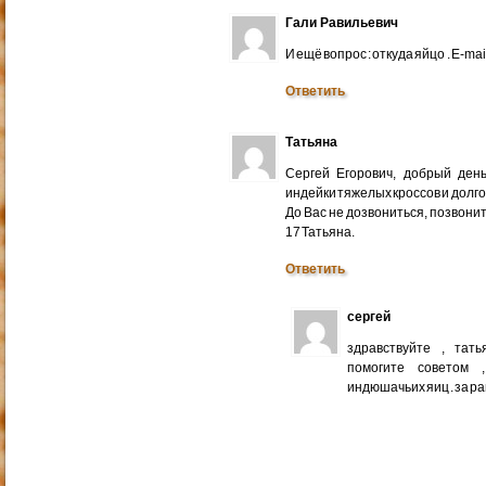
Гали Равильевич
И ещё вопрос : откуда яйцо . E-mail
Ответить
Татьяна
Сергей Егорович, добрый ден
индейки тяжелых кроссов и долго
До Вас не дозвониться, позвонит
17 Татьяна.
Ответить
сергей
здравствуйте , тат
помогите советом 
индюшачьих яиц . за р