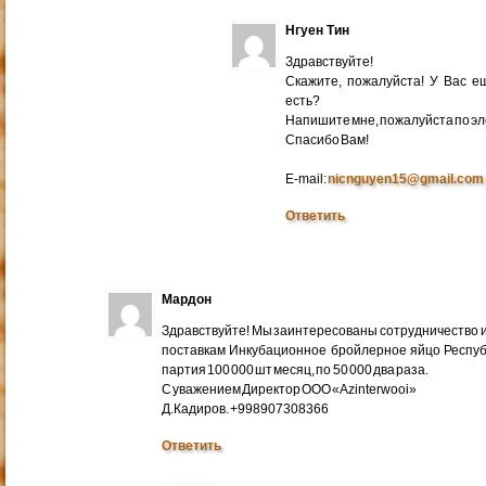
Нгуен Тин
Здравствуйте!
Скажите, пожалуйста! У Вас 
есть?
Напишите мне, пожалуйста по эл
Cпасибо Вам!
E-mail:
nicnguyen15@gmail.com
Ответить
Мардон
Здравствуйте! Мы заинтересованы сотрудничество и
поставкам Инкубационное бройлерное яйцо Респуб
партия 100 000 шт месяц, по 50 000 два раза.
С уважением Директор ООО «Azinterwooi»
Д.Кадиров. +998907308366
Ответить