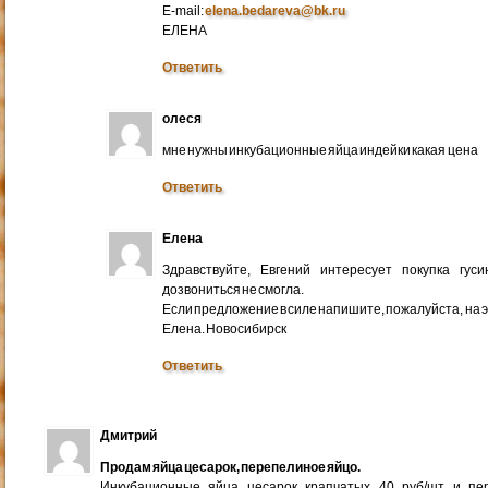
E-mail:
elena.bedareva@bk.ru
ЕЛЕНА
Ответить
олеся
мне нужны инкубационные яйца индейки какая цена
Ответить
Елена
Здравствуйте, Евгений интересует покупка гус
дозвониться не смогла.
Если предложение в силе напишите, пожалуйста, на 
Елена. Новосибирск
Ответить
Дмитрий
Продам яйца цесарок, перепелиное яйцо.
Инкубационные яйца цесарок крапчатых 40 руб/шт и пер