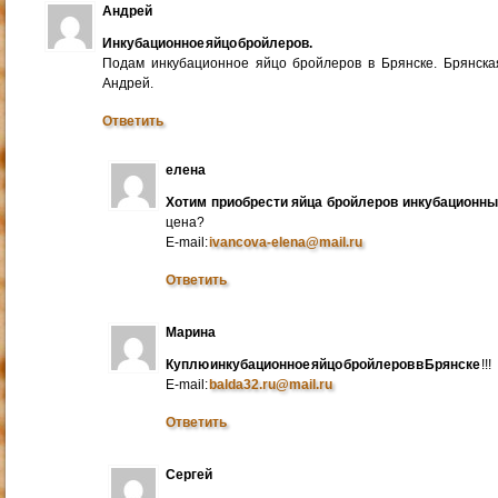
Андрей
Инкубационное яйцо бройлеров.
Подам инкубационное яйцо бройлеров в Брянске. Брянска
Андрей.
Ответить
елена
Хотим приобрести яйца бройлеров инкубационн
цена?
E-mail:
ivancova-elena@mail.ru
Ответить
Марина
Куплю инкубационное яйцо бройлеров в Брянске
!!!
E-mail:
balda32.ru@mail.ru
Ответить
Сергей