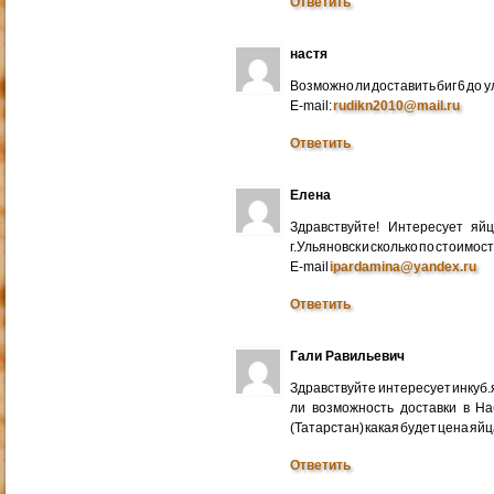
Ответить
настя
Возможно ли доставить биг 6 до у
E-mail:
rudikn2010@mail.ru
Ответить
Елена
Здравствуйте! Интересует яй
г.Ульяновск и сколько по стоимос
E-mail
ipardamina@yandex.ru
Ответить
Гали Равильевич
Здравствуйте интересует инкуб.
ли возможность доставки в Н
(Татарстан) какая будет цена яйц
Ответить