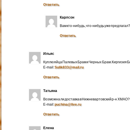
Ответить
Карлсон
Вам кто-нибудь, что-нибудь уже предлагал
Ответить
Ильяс
Куплю яйца Палевых Брам и Черных Брам.Киргизия Би
E-mail:
Sulik833@mail.ru
Ответить
Татьяна
Возможна ли доставка в Нижневартовский р-н ХМАО?
E-mail:
puchina@live.ru
Ответить
Елена