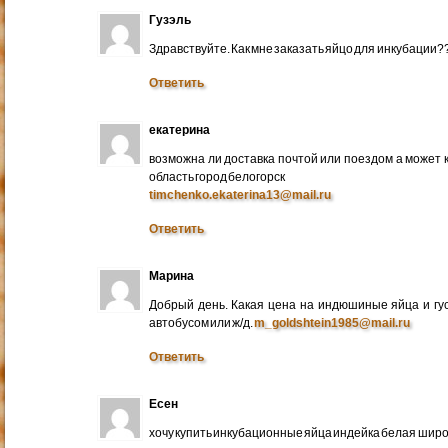
Гузэль
Здравствуйте. Как мне заказать яйцо для инкубации?
Ответить
екатерина
возможна ли доставка почтой или поездом а может 
область город белогорск
timchenko.ekaterina13@mail.ru
Ответить
Марина
Добрый день. Какая цена на индюшиные яйца и гу
автобусом или ж/д.
m_goldshtein1985@mail.ru
Ответить
Есен
хочу купить инкубационные яйца индейка белая широ