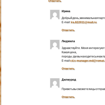
Ответить
Ирина
Добрый день, минимальная парти
E-mail:
ira.822011@mail.ru
Ответить
Людмила
Здравствуйте. Меня интересуют 
Какая цена,
породы, где вы находитесь и как
E-mail
cd.s-manager.md@romat.
Ответить
Дилмурод
Приветь вы сможете яицы отправ
Ответить