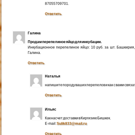
87055709701.
Ответить
Галина
Продам перепелиное яйцо для инкубации.
Инкубационное перепелиное яйцо: 10 руб. за шт. Башкирия
Галина.
Ответить
Наталья
напишите породу ваших перепелов и как с вами связа
Ответить
Ильяс
Как насчет доставки в Киргизию Бишкек.
E-mail:
Sulik833@mail.ru
Ответить