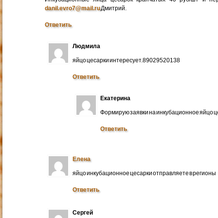
danil.evro7@mail.ru
Дмитрий.
Ответить
Людмила
яйцо цесарки интересует.89029520138
Ответить
Екатерина
Формирую заявки на инкубационное яйцо ц
Ответить
Елена
яйцо инкубационное цесарки отправляете в регионы
Ответить
Сергей