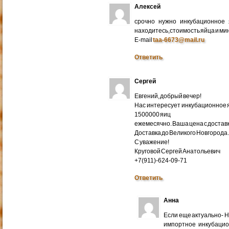
Алексей
срочно нужно инкубационное
находитесь,стоимость яйца и ми
E-mail
taa-6673@mail.ru
Ответить
Сергей
Евгений, добрый вечер!
Нас интересует инкубационное яй
1500000 яиц
ежемесячно. Ваша цена с доставко
Доставка до Великого Новгорода
С уважение!
Круговой Сергей Анатольевич
+7(911)-624-09-71
Ответить
Анна
Если еще актуально- 
импортное инкубацио