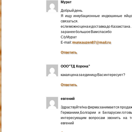
Мурат
Добрый день.
Я ищу инкубационные индюшиные яйцо 
связаться.
если можно цена и доставка до Казакстана .
за ранее большое Вам спасибо
С/у Мурат
E-mail:
munxauzen87@mail.ru
Ответить
ООО"ТД Корона"
какая цена за единицу Вас интересует?
Ответить
евгений
Здраствуйте!на фирма занимается прода
Германиии,Болгарии и Беларусии.готов
интересующим вопросам звонить на т
евгений