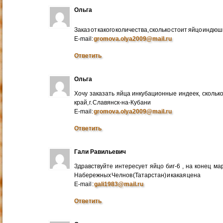
Ольга
Заказ от какого количества, сколько стоит яйцо индю
E-mail:
gromova.olya2009@mail.ru
Ответить
Ольга
Хочу заказать яйца инкубационные индеек, сколько
край, г. Славянск-на-Кубани
E-mail:
gromova.olya2009@mail.ru
Ответить
Гали Равильевич
Здравствуйте интересует яйцо биг-6 , на конец ма
Набережных Челнов (Татарстан) и какая цена
E-mail :
gali1983@mail.ru
Ответить