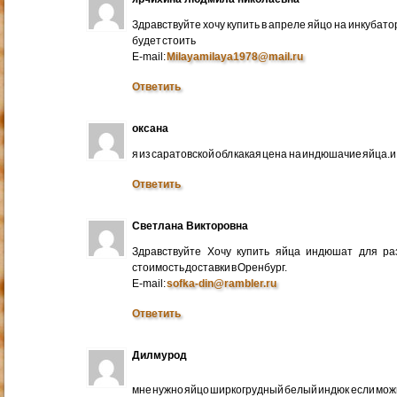
Здравствуйте хочу купить в апреле яйцо на инкубато
будет стоить
E-mail:
Milayamilaya1978@mail.ru
Ответить
оксана
я из саратовской обл какая цена на индюшачие яйца.и к
Ответить
Светлана Викторовна
Здравствуйте Хочу купить яйца индюшат для ра
стоимость доставки в Оренбург.
E-mail:
sofka-din@rambler.ru
Ответить
Дилмурод
мне нужно яйцо ширкогрудный белый индюк если мо