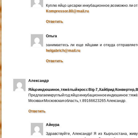
Куплю яйцо цесарки инкубационное,возможно ли от
Kompressor.80@mail.ru
Ответить
Ольга
занимаетесь ли еще яйцами и откуда отправляете
helgabrich@mail.ru
Ответить
Александр
Яйцо индюшиное, тяжёлый кросс Big-7, Хайбрид Конвертер, B
Предлагаем круглый год яйцо инкубационное индюшиное: тяжёлы
Москва и Московская область, т. 89166623265 Александр.
Ответить
Айнура
Здравствуйте, Александр! Я из Кыргызстана, жив