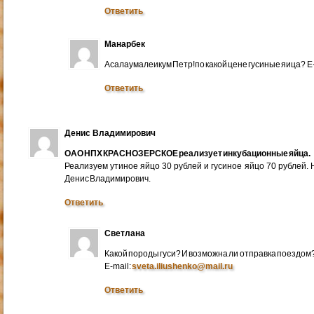
Ответить
Манарбек
Асалаумалеикум Петр!по какой цене гусиные яица? E
Ответить
Денис Владимирович
ОАО НПХ КРАСНОЗЕРСКОЕ реализует инкубационные яйца.
Реализуем утиное яйцо 30 рублей и гусиное яйцо 70 рублей.
Денис Владимирович.
Ответить
Светлана
Какой породы гуси? И возможна ли отправка поездом
E-mail:
sveta.iliushenko@mail.ru
Ответить