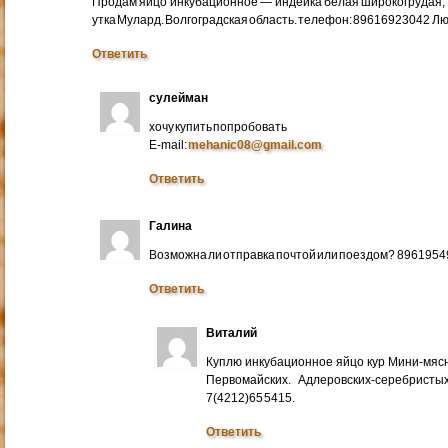
Продам яйцо инкубационное — индейка белая широкогрудая, 
утка Мулард. Волгоградская область. телефон: 89616923042 Л
Ответить
сулейман
хочу купить попробовать
E-mail:
mehanic08@gmail.com
Ответить
Галина
Возможна ли отправка почтой или поездом? 896195
Ответить
Виталий
Куплю инкубационное яйцо кур Мини-мяс
Первомайских. Адлеровских-серебристых
7(4212)65 5415.
Ответить