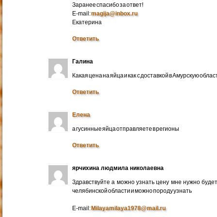
Заранее спасибо за ответ!
E-mail:
magija@inbox.ru
Екатерина
Ответить
Галина
Какая цена на яйца и как с доставкой в Амурскую обл
Ответить
Елена
а гусинные яйца отправляете в регионы
Ответить
ярчихина людмила николаевна
Здравствуйте а можно узнать цену мне нужно будет 
челябинской области и можно породу узнать
E-mail:
Milayamilaya1978@mail.ru