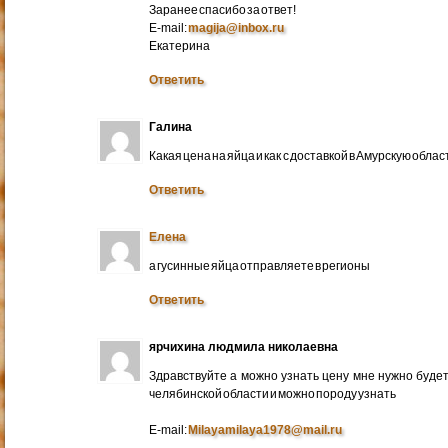
Заранее спасибо за ответ!
E-mail:
magija@inbox.ru
Екатерина
Ответить
Галина
Какая цена на яйца и как с доставкой в Амурскую обл
Ответить
Елена
а гусинные яйца отправляете в регионы
Ответить
ярчихина людмила николаевна
Здравствуйте а можно узнать цену мне нужно будет 
челябинской области и можно породу узнать
E-mail:
Milayamilaya1978@mail.ru