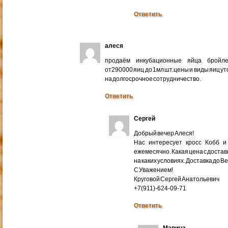
Ответить
алеся
продаём инкубационные яйца бройлер
от290000 яиц до 1мл шт.цены и виды яиц у
на долгосрочное сотрудничество.
Ответить
Сергей
Добрый вечер Алеся!
Нас интересует кросс Кобб и
ежемесячно. Какая цена с доставк
на каких условиях. Доставка до В
С Уважением!
Круговой Сергей Анатольевич
+7(911)-624-09-71
Ответить
Марина