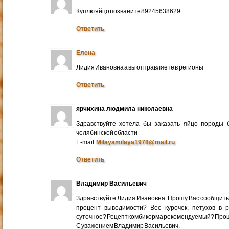
Куплю яйцо позваните 89245638629
Ответить
Елена
Лидия Ивановна а вы отправляете в регионы
Ответить
ярчихина людмила николаевна
Здравствуйте хотела бы заказать яйцо породы 
челябинской области
E-mail:
Milayamilaya1978@mail.ru
Ответить
Владимир Васильевич
Здравствуйте Лидия Ивановна. Прошу Вас сообщить
процент выводимости? Вес курочек, петухов в 
суточное? Рецепт комбикорма рекомендуемый? Про
С уважением Владимир Васильевич.