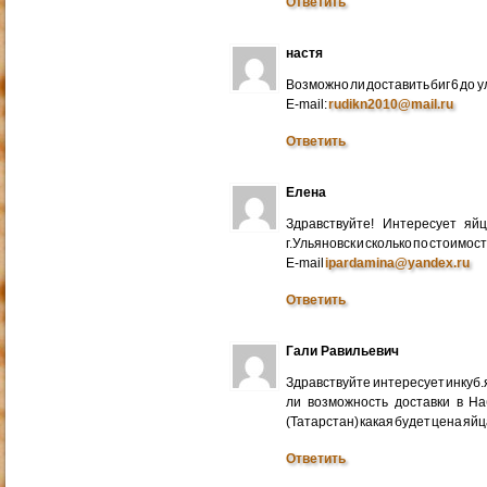
Ответить
настя
Возможно ли доставить биг 6 до у
E-mail:
rudikn2010@mail.ru
Ответить
Елена
Здравствуйте! Интересует яй
г.Ульяновск и сколько по стоимос
E-mail
ipardamina@yandex.ru
Ответить
Гали Равильевич
Здравствуйте интересует инкуб.
ли возможность доставки в Н
(Татарстан) какая будет цена яйц
Ответить