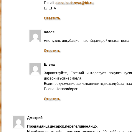
E-mail:
elena.bedareva@bk.ru
ЕЛЕНА
Ответить
олеся
мне нужны инкубационные яйца индейки какая цена
Ответить
Елена
Здравствуйте, Евгений интересует покупка гус
дозвониться не смогла.
Если предложение в силе напишите, пожалуйста, на 
Елена. Новосибирск
Ответить
Дмитрий
Продам яйца цесарок, перепелиное яйцо.
Инкубационные яйца цесарок крапчатых 40 руб/шт и пер