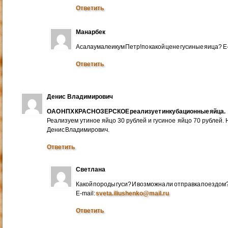
Ответить
Манарбек
Асалаумалеикум Петр!по какой цене гусиные яица? E
Ответить
Денис Владимирович
ОАО НПХ КРАСНОЗЕРСКОЕ реализует инкубационные яйца.
Реализуем утиное яйцо 30 рублей и гусиное яйцо 70 рублей.
Денис Владимирович.
Ответить
Светлана
Какой породы гуси? И возможна ли отправка поездом
E-mail:
sveta.iliushenko@mail.ru
Ответить