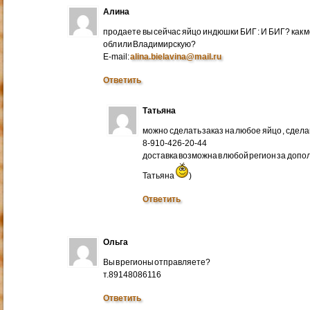
Алина
продаете вы сейчас яйцо индюшки БИГ : И БИГ? как м
обл или Владимирскую?
E-mail:
alina.bielavina@mail.ru
Ответить
Татьяна
можно сделать заказ на любое яйцо , сдел
8-910-426-20-44
доставка возможна в любой регион за доп
Татьяна
)
Ответить
Ольга
Вы в регионы отправляете?
т.89148086116
Ответить