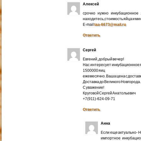
Алексей
срочно нужно инкубационное
находитесь,стоимость яйца и ми
E-mail
taa-6673@mail.ru
Ответить
Сергей
Евгений, добрый вечер!
Нас интересует инкубационное яй
1500000 яиц
ежемесячно. Ваша цена с доставко
Доставка до Великого Новгорода
С уважение!
Круговой Сергей Анатольевич
+7(911)-624-09-71
Ответить
Анна
Если еще актуально- 
импортное инкубацио