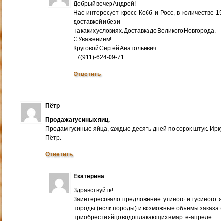
Добрый вечер Андрей!
Нас интересует кросс Кобб и Росс, в количестве 
доставкой и без и
на каких условиях. Доставка до Великого Новгорода.
С Уважением!
Круговой Сергей Анатольевич
+7(911)-624-09-71
Ответить
Пётр
Продажа гусиных яиц.
Продам гусиные яйца, каждые десять дней по сорок штук. Ир
Пётр.
Ответить
Екатерина
Здравствуйте!
Заинтересовало предложение утиного и гусиного я
породы (если породы) и возможные объемы заказа (ми
приобрести яйцо водоплавающих в марте-апреле.