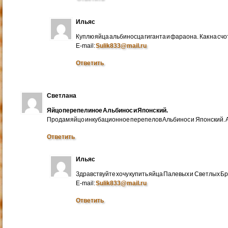
Ильяс
Куплю яйца альбиносца гиганта и фараона. Как на счо
E-mail:
Sulik833@mail.ru
Ответить
Светлана
Яйцо перепелиное Альбинос и Японский.
Продам яйцо инкубационное перепелов Альбинос и Японский. А
Ответить
Ильяс
Здравствуйте хочу купить яйца Палевых и Светлых Бра
E-mail:
Sulik833@mail.ru
Ответить