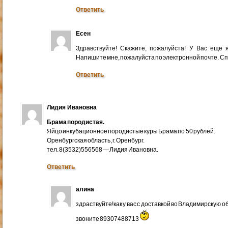
Ответить
Есен
Здравствуйте! Скажите, пожалуйста! У Вас еще
Напишите мне, пожалуйста по электронной почте. Cп
Ответить
Лидия Ивановна
Брама породистая.
Яйцо инкубационное породистые куры Брама по 50 рублей.
Оренбургская область, г. Оренбург.
тел. 8(3532)556568 — Лидия Ивановна.
Ответить
алина
здраствуйте!как у вас с доставкой во Владимирскую 
звоните 89307488713