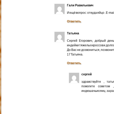
Гали Равильевич
И ещё вопрос : откуда яйцо . E-mail
Ответить
Татьяна
Сергей Егорович, добрый ден
индейки тяжелых кроссов и долго
До Вас не дозвониться, позвонит
17 Татьяна.
Ответить
сергей
здравствуйте , тат
помогите советом 
индюшачьих яиц . за р