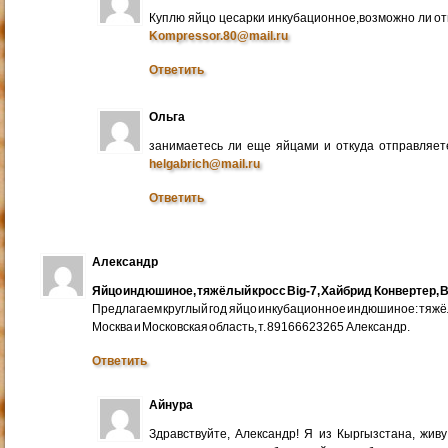
Куплю яйцо цесарки инкубационное,возможно ли от
Kompressor.80@mail.ru
Ответить
Ольга
занимаетесь ли еще яйцами и откуда отправляете
helgabrich@mail.ru
Ответить
Александр
Яйцо индюшиное, тяжёлый кросс Big-7, Хайбрид Конвертер, B
Предлагаем круглый год яйцо инкубационное индюшиное: тяжёлы
Москва и Московская область, т. 89166623265 Александр.
Ответить
Айнура
Здравствуйте, Александр! Я из Кыргызстана, жив