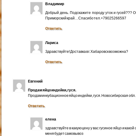
Владимир
Добрый день. Подскажите породу уток и гусей??? 
Приморский край…Спасибо тел.+79025266597
Ответить
Лариса
Здравствуйте! Доставка в г. Хабаровск возможна?
Ответить
Евгений
Продам яйцо индейки, гуся.
Продам инкубационное яйцо индейки, гуся. Новосибирская обл.
Ответить
елена
здравствуйте в какую цену у вас гусиное яйцо и какой
меня будет самовывоз