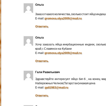
Ольга
Заказ от какого количества, сколько стоит яйцо индю
E-mail:
gromova.olya2009@mail.ru
Ответить
Ольга
Хочу заказать яйца инкубационные индеек, сколько
край, г. Славянск-на-Кубани
E-mail:
gromova.olya2009@mail.ru
Ответить
Гали Равильевич
Здравствуйте интересует яйцо биг-6 , на конец ма
Набережных Челнов (Татарстан) и какая цена
E-mail :
gali1983@mail.ru
Ответить