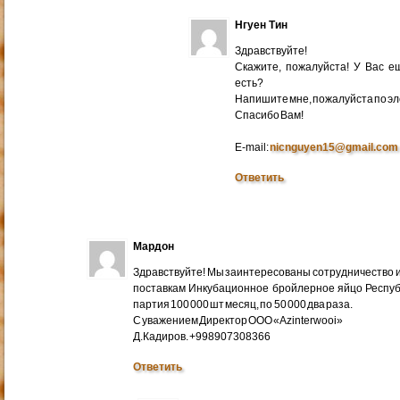
Нгуен Тин
Здравствуйте!
Скажите, пожалуйста! У Вас 
есть?
Напишите мне, пожалуйста по эл
Cпасибо Вам!
E-mail:
nicnguyen15@gmail.com
Ответить
Мардон
Здравствуйте! Мы заинтересованы сотрудничество и
поставкам Инкубационное бройлерное яйцо Респуб
партия 100 000 шт месяц, по 50 000 два раза.
С уважением Директор ООО «Azinterwooi»
Д.Кадиров. +998907308366
Ответить