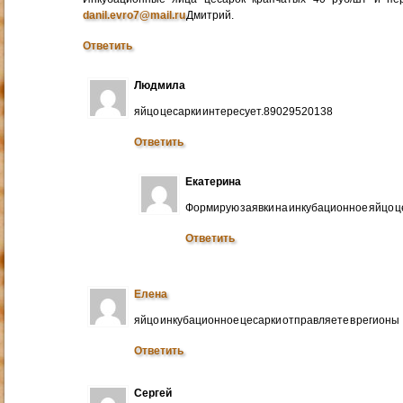
danil.evro7@mail.ru
Дмитрий.
Ответить
Людмила
яйцо цесарки интересует.89029520138
Ответить
Екатерина
Формирую заявки на инкубационное яйцо ц
Ответить
Елена
яйцо инкубационное цесарки отправляете в регионы
Ответить
Сергей