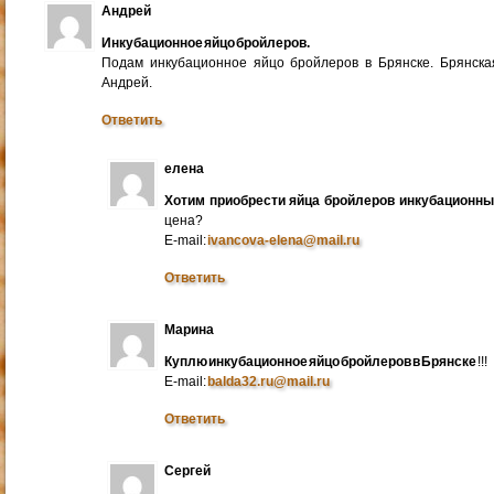
Андрей
Инкубационное яйцо бройлеров.
Подам инкубационное яйцо бройлеров в Брянске. Брянска
Андрей.
Ответить
елена
Хотим приобрести яйца бройлеров инкубационн
цена?
E-mail:
ivancova-elena@mail.ru
Ответить
Марина
Куплю инкубационное яйцо бройлеров в Брянске
!!!
E-mail:
balda32.ru@mail.ru
Ответить
Сергей