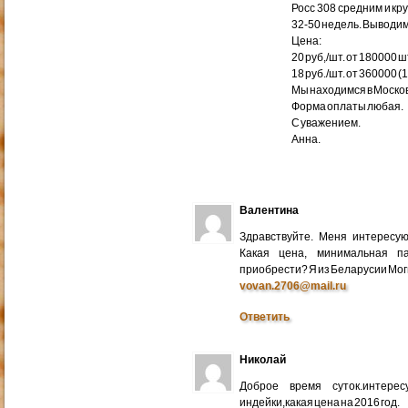
Росс 308 средним и кр
32-50 недель. Выводим
Цена:
20 руб,/шт. от 180000 ш
18 руб./шт. от 360000 (
Мы находимся в Москов
Форма оплаты любая.
С уважением.
Анна.
Валентина
Здравствуйте. Меня интересу
Какая цена, минимальная п
приобрести? Я из Беларусии Мог
vovan.2706@mail.ru
Ответить
Николай
Доброе время суток.интере
индейки,какая цена на 2016 год.