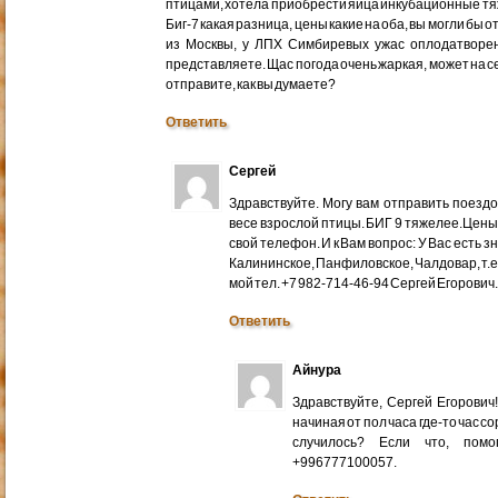
птицами, хотела приобрести яйца инкубационные тяже
Биг-7 какая разница, цены какие на оба, вы могли бы 
из Москвы, у ЛПХ Симбиревых ужас оплодатворен
представляете. Щас погода очень жаркая, может на с
отправите, как вы думаете?
Ответить
Сергей
Здравствуйте. Могу вам отправить поездом
весе взрослой птицы. БИГ 9 тяжелее.Цены
свой телефон. И к Вам вопрос: У Вас есть 
Калининское, Панфиловское, Чалдовар, т.
мой тел. +7 982-714-46-94 Сергей Егорович
Ответить
Айнура
Здравствуйте, Сергей Егорови
начиная от пол часа где-то час со
случилось? Если что, помо
+996777100057.