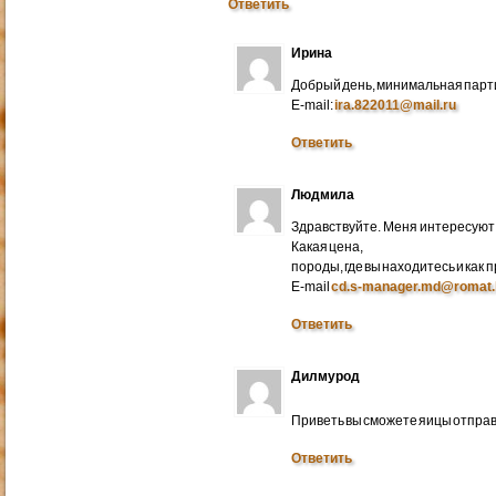
Ответить
Ирина
Добрый день, минимальная парти
E-mail:
ira.822011@mail.ru
Ответить
Людмила
Здравствуйте. Меня интересуют 
Какая цена,
породы, где вы находитесь и как
E-mail
cd.s-manager.md@romat.
Ответить
Дилмурод
Приветь вы сможете яицы отправ
Ответить