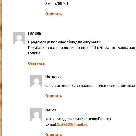
87055709701.
Ответить
Галина
Продам перепелиное яйцо для инкубации.
Инкубационное перепелиное яйцо: 10 руб. за шт. Башкирия
Галина.
Ответить
Наталья
напишите породу ваших перепелов и как с вами связа
Ответить
Ильяс
Как насчет доставки в Киргизию Бишкек.
E-mail:
Sulik833@mail.ru
Ответить