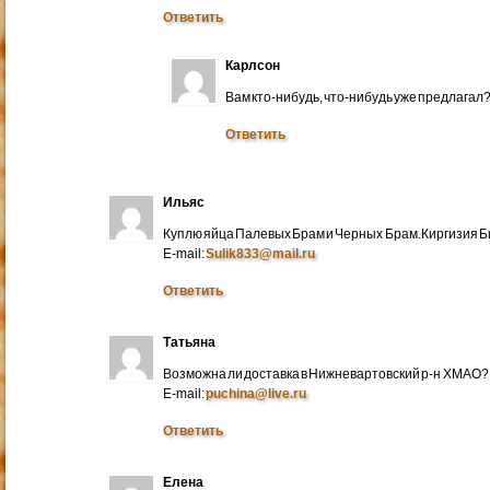
Ответить
Карлсон
Вам кто-нибудь, что-нибудь уже предлагал
Ответить
Ильяс
Куплю яйца Палевых Брам и Черных Брам.Киргизия Би
E-mail:
Sulik833@mail.ru
Ответить
Татьяна
Возможна ли доставка в Нижневартовский р-н ХМАО?
E-mail:
puchina@live.ru
Ответить
Елена