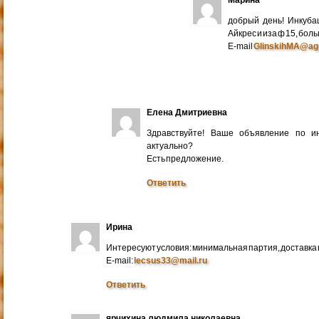
добрый день! Инкуба
Айкрес и иза ф 15, бо
E-mail
GlinskihMA@ag
Елена Дмитриевна
Здравствуйте! Ваше объявление по и
актуально?
Есть предложение.
Ответить
Ирина
Интересуют условия: минимальная партия, доставка в
E-mail:
lecsus33@mail.ru
Ответить
ярчихина людмила николаевна