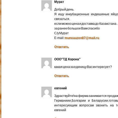
Мурат
Добрый день.
Я ищу инкубационные индюшиные яйцо 
связаться.
если можно цена и доставка до Казакстана .
за ранее большое Вам спасибо
С/у Мурат
E-mail:
munxauzen87@mail.ru
Ответить
ООО"ТД Корона"
какая цена за единицу Вас интересует?
Ответить
евгений
Здраствуйте!на фирма занимается прода
Германиии,Болгарии и Беларусии.готов
интересующим вопросам звонить на т
евгений