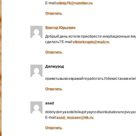
E-mail
ediniy76@rambler.ru
Ответить
Виктор Юрьевич
Добрый день хотели приобрести инкубационные яица
сделать? E-mail
viktorkrupin@mail.ru
Ответить
Дилмурод
приветь вы воз вражайте работать Узбекистанам ил
Ответить
asad
dobriy den ya xotel bi kupit yayco dla inkubatora no jivu ya v 
E-mail
asad_musaev@bk.ru
Ответить