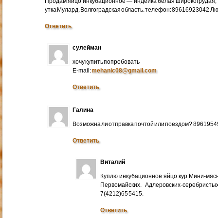
Продам яйцо инкубационное — индейка белая широкогрудая, 
утка Мулард. Волгоградская область. телефон: 89616923042 Л
Ответить
сулейман
хочу купить попробовать
E-mail:
mehanic08@gmail.com
Ответить
Галина
Возможна ли отправка почтой или поездом? 896195
Ответить
Виталий
Куплю инкубационное яйцо кур Мини-мяс
Первомайских. Адлеровских-серебристых
7(4212)65 5415.
Ответить