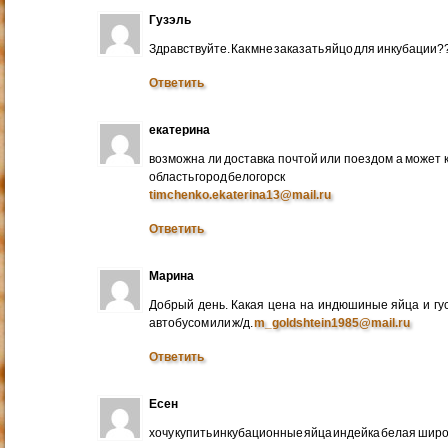
Гузэль
Здравствуйте. Как мне заказать яйцо для инкубации?
Ответить
екатерина
возможна ли доставка почтой или поездом а может 
область город белогорск
timchenko.ekaterina13@mail.ru
Ответить
Марина
Добрый день. Какая цена на индюшиные яйца и гу
автобусом или ж/д.
m_goldshtein1985@mail.ru
Ответить
Есен
хочу купить инкубационные яйца индейка белая широ