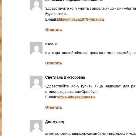
Здравствуйте хочу купить в апреле яйцо на инкубато
будет стоить
E-mail:
Milayamilaya1978@mail.ru
Ответить
оксана
я из саратовской обл какая цена на индюшачие яйца.и к
Ответить
Светлана Викторовна
Здравствуйте Хочу купить яйца индюшат для ра
стоимость доставки в Оренбург.
E-mail:
sofka-din@rambler.ru
Ответить
Дилмурод
мне нужно яйцо ширкогрудный белый индюк если мо