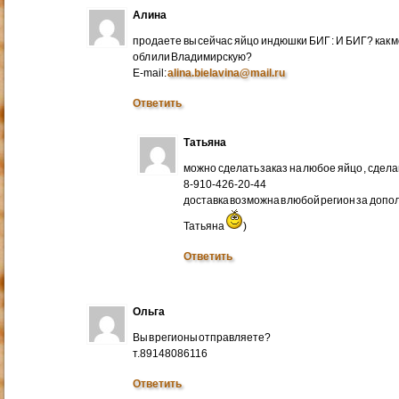
Алина
продаете вы сейчас яйцо индюшки БИГ : И БИГ? как м
обл или Владимирскую?
E-mail:
alina.bielavina@mail.ru
Ответить
Татьяна
можно сделать заказ на любое яйцо , сдел
8-910-426-20-44
доставка возможна в любой регион за доп
Татьяна
)
Ответить
Ольга
Вы в регионы отправляете?
т.89148086116
Ответить