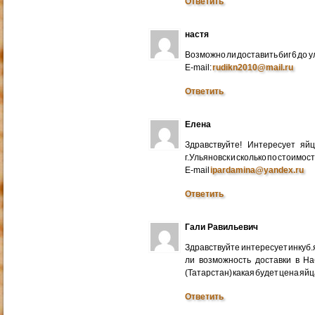
Ответить
настя
Возможно ли доставить биг 6 до у
E-mail:
rudikn2010@mail.ru
Ответить
Елена
Здравствуйте! Интересует яй
г.Ульяновск и сколько по стоимос
E-mail
ipardamina@yandex.ru
Ответить
Гали Равильевич
Здравствуйте интересует инкуб.
ли возможность доставки в Н
(Татарстан) какая будет цена яйц
Ответить