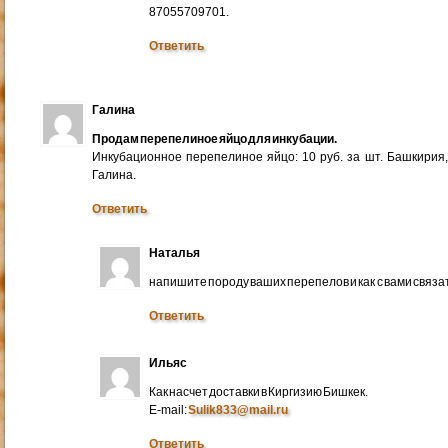
87055709701.
Ответить
Галина
Продам перепелиное яйцо для инкубации.
Инкубационное перепелиное яйцо: 10 руб. за шт. Башкирия
Галина.
Ответить
Наталья
напишите породу ваших перепелов и как с вами связа
Ответить
Ильяс
Как насчет доставки в Киргизию Бишкек.
E-mail:
Sulik833@mail.ru
Ответить