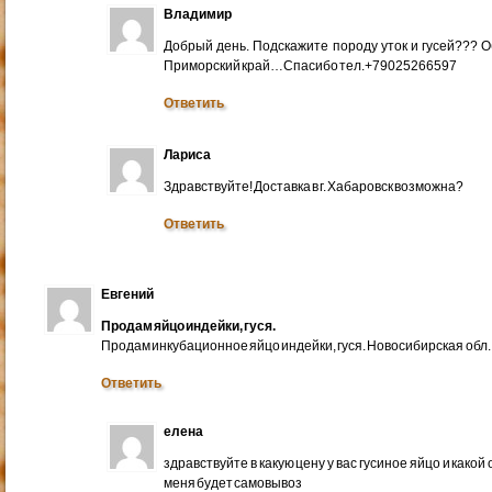
Владимир
Добрый день. Подскажите породу уток и гусей??? 
Приморский край…Спасибо тел.+79025266597
Ответить
Лариса
Здравствуйте! Доставка в г. Хабаровск возможна?
Ответить
Евгений
Продам яйцо индейки, гуся.
Продам инкубационное яйцо индейки, гуся. Новосибирская обл.
Ответить
елена
здравствуйте в какую цену у вас гусиное яйцо и какой
меня будет самовывоз