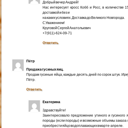
Добрый вечер Андрей!
Нас интересует кросс Кобб и Росс, в количестве 
доставкой и без и
на каких условиях. Доставка до Великого Новгорода.
С Уважением!
Круговой Сергей Анатольевич
+7(911)-624-09-71
Ответить
Пётр
Продажа гусиных яиц.
Продам гусиные яйца, каждые десять дней по сорок штук. Ир
Пётр.
Ответить
Екатерина
Здравствуйте!
Заинтересовало предложение утиного и гусиного я
породы (если породы) и возможные объемы заказа (ми
приобрести яйцо водоплавающих в марте-апреле.