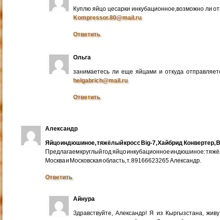
Куплю яйцо цесарки инкубационное,возможно ли от
Kompressor.80@mail.ru
Ответить
Ольга
занимаетесь ли еще яйцами и откуда отправляете
helgabrich@mail.ru
Ответить
Александр
Яйцо индюшиное, тяжёлый кросс Big-7, Хайбрид Конвертер, B
Предлагаем круглый год яйцо инкубационное индюшиное: тяжёлы
Москва и Московская область, т. 89166623265 Александр.
Ответить
Айнура
Здравствуйте, Александр! Я из Кыргызстана, жив