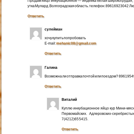
Продам яйцо инкубационное — индейка белая широкогрудая, 
утка Мулард. Волгоградская область. телефон: 89616923042 Л
Ответить
сулейман
хочу купить попробовать
E-mail:
mehanic08@gmail.com
Ответить
Галина
Возможна ли отправка почтой или поездом? 896195
Ответить
Виталий
Куплю инкубационное яйцо кур Мини-мяс
Первомайских. Адлеровских-серебристых
7(4212)65 5415.
Ответить