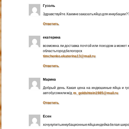
Гузэль
Здравствуйте. Как мне заказать яйцо для инкубации?
Ответить
екатерина
возможна ли доставка почтой или поездом а может 
область город белогорск
timchenko.ekaterina13@mail.ru
Ответить
Марина
Добрый день. Какая цена на индюшиные яйца и гу
автобусом или ж/д.
m_goldshtein1985@mail.ru
Ответить
Есен
хочу купить инкубационные яйца индейка белая широ