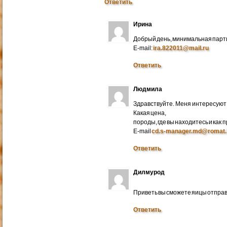
Ответить
Ирина
Добрый день, минимальная парти
E-mail:
ira.822011@mail.ru
Ответить
Людмила
Здравствуйте. Меня интересуют 
Какая цена,
породы, где вы находитесь и как
E-mail
cd.s-manager.md@romat.
Ответить
Дилмурод
Приветь вы сможете яицы отправ
Ответить