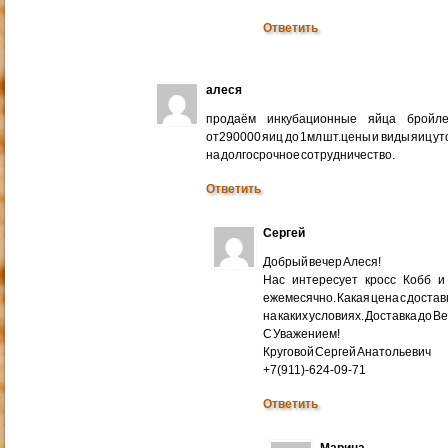
Ответить
алеся
продаём инкубационные яйца бройлер
от290000 яиц до 1мл шт.цены и виды яиц у
на долгосрочное сотрудничество.
Ответить
Сергей
Добрый вечер Алеся!
Нас интересует кросс Кобб и
ежемесячно. Какая цена с доставк
на каких условиях. Доставка до В
С Уважением!
Круговой Сергей Анатольевич
+7(911)-624-09-71
Ответить
Марина