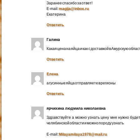
Заранее спасибо за ответ!
E-mail:
magija@inbox.ru
Екатерина
Ответить
Галина
Какая цена на яйца и как с доставкой в Амурскую обл
Ответить
Елена
а гусинные яйца отправляете в регионы
Ответить
ярчихина людмила николаевна
Здравствуйте а можно узнать цену мне нужно будет 
челябинской области и можно породу узнать
E-mail:
Milayamilaya1978@mail.ru