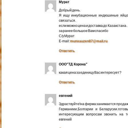
Мурат
Добрый день.
Я ищу инкубационные индюшиные яйцо 
связаться.
если можно цена и доставка до Казакстана .
за ранее большое Вам спасибо
С/у Мурат
E-mail:
munxauzen87@mail.ru
Ответить
ООО"ТД Корона"
какая цена за единицу Вас интересует?
Ответить
евгений
Здраствуйте!на фирма занимается прода
Германиии,Болгарии и Беларусии.готов
интересующим вопросам звонить на т
евгений