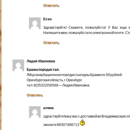
Ответить
Есен
Здравствуйте! Скажите, пожалуйста! У Вас еще
Напишите мне, пожалуйста по электронной почте. Cп
Ответить
Лидия Ивановна
Брама породистая.
Яйцо инкубационное породистые куры Брама по 50 рублей.
Оренбургская область, г. Оренбург.
тел. 8(3532)556568 — Лидия Ивановна.
Ответить
алина
здраствуйте!как у вас с доставкой во Владимирскую 
звоните 89307488713