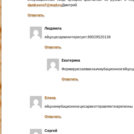
danil.evro7@mail.ru
Дмитрий.
Ответить
Людмила
яйцо цесарки интересует.89029520138
Ответить
Екатерина
Формирую заявки на инкубационное яйцо ц
Ответить
Елена
яйцо инкубационное цесарки отправляете в регионы
Ответить
Сергей