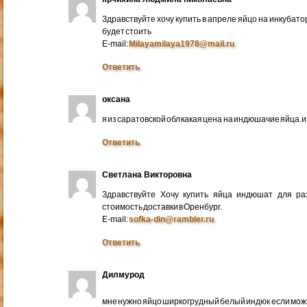
Здравствуйте хочу купить в апреле яйцо на инкубато
будет стоить
E-mail:
Milayamilaya1978@mail.ru
Ответить
оксана
я из саратовской обл какая цена на индюшачие яйца.и к
Ответить
Светлана Викторовна
Здравствуйте Хочу купить яйца индюшат для ра
стоимость доставки в Оренбург.
E-mail:
sofka-din@rambler.ru
Ответить
Дилмурод
мне нужно яйцо ширкогрудный белый индюк если мо