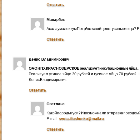
Ответить
Манарбек
Асалаумалеикум Петр!по какой цене гусиные яица? E
Ответить
Денис Владимирович
ОАО НПХ КРАСНОЗЕРСКОЕ реализует инкубационные яйца.
Реализуем утиное яйцо 30 рублей и гусиное яйцо 70 рублей.
Денис Владимирович.
Ответить
Светлана
Какой породы гуси? И возможна ли отправка поездом
E-mail:
sveta.iliushenko@mail.ru
Ответить