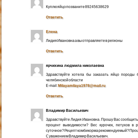
Куплю яйцо позваните 89245638629
Ответить
Елена
Лидия Ивановна а вы отправляете в регионы
Ответить
ярчихина людмила николаевна
Здравствуйте хотела бы заказать яйцо породы 
челябинской области
E-mail:
Milayamilaya1978@mail.ru
Ответить
Владимир Васильевич
Здравствуйте Лидия Ивановна. Прошу Вас сообщить
процент выводимости? Вес курочек, петухов в 
суточное? Рецепт комбикорма рекомендуемый? Про
С уважением Владимир Васильевич.