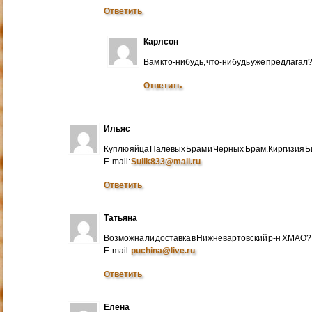
Ответить
Карлсон
Вам кто-нибудь, что-нибудь уже предлагал
Ответить
Ильяс
Куплю яйца Палевых Брам и Черных Брам.Киргизия Би
E-mail:
Sulik833@mail.ru
Ответить
Татьяна
Возможна ли доставка в Нижневартовский р-н ХМАО?
E-mail:
puchina@live.ru
Ответить
Елена