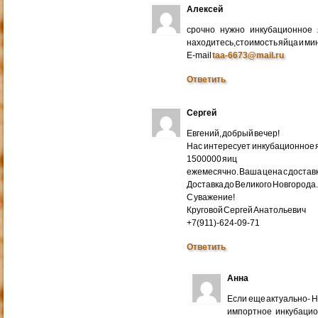
Алексей
срочно нужно инкубационное
находитесь,стоимость яйца и ми
E-mail
taa-6673@mail.ru
Ответить
Сергей
Евгений, добрый вечер!
Нас интересует инкубационное яй
1500000 яиц
ежемесячно. Ваша цена с доставко
Доставка до Великого Новгорода
С уважение!
Круговой Сергей Анатольевич
+7(911)-624-09-71
Ответить
Анна
Если еще актуально- 
импортное инкубацио