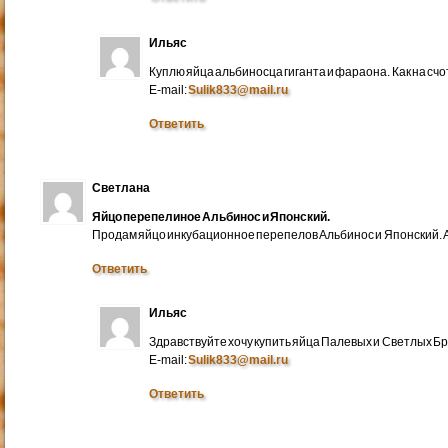
Ильяс
Куплю яйца альбиносца гиганта и фараона. Как на счо
E-mail:
Sulik833@mail.ru
Ответить
Светлана
Яйцо перепелиное Альбинос и Японский.
Продам яйцо инкубационное перепелов Альбинос и Японский. А
Ответить
Ильяс
Здравствуйте хочу купить яйца Палевых и Светлых Бра
E-mail:
Sulik833@mail.ru
Ответить