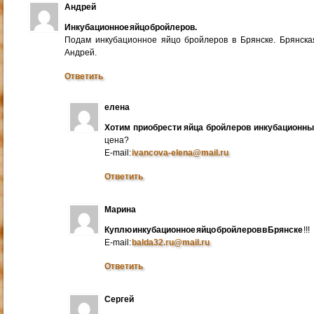
Андрей
Инкубационное яйцо бройлеров.
Подам инкубационное яйцо бройлеров в Брянске. Брянска
Андрей.
Ответить
елена
Хотим приобрести яйца бройлеров инкубационн
цена?
E-mail:
ivancova-elena@mail.ru
Ответить
Марина
Куплю инкубационное яйцо бройлеров в Брянске
!!!
E-mail:
balda32.ru@mail.ru
Ответить
Сергей