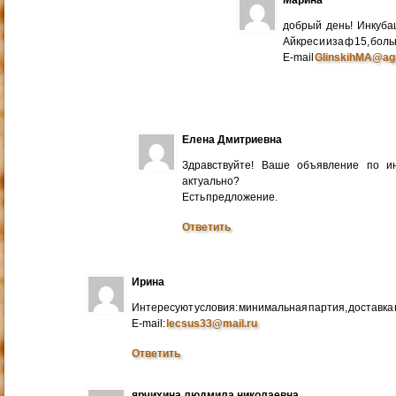
добрый день! Инкуба
Айкрес и иза ф 15, бо
E-mail
GlinskihMA@ag
Елена Дмитриевна
Здравствуйте! Ваше объявление по и
актуально?
Есть предложение.
Ответить
Ирина
Интересуют условия: минимальная партия, доставка в
E-mail:
lecsus33@mail.ru
Ответить
ярчихина людмила николаевна