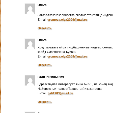
Ольга
Заказ от какого количества, сколько стоит яйцо индю
E-mail:
gromova.olya2009@mail.ru
Ответить
Ольга
Хочу заказать яйца инкубационные индеек, сколько
край, г. Славянск-на-Кубани
E-mail:
gromova.olya2009@mail.ru
Ответить
Гали Равильевич
Здравствуйте интересует яйцо биг-6 , на конец ма
Набережных Челнов (Татарстан) и какая цена
E-mail :
gali1983@mail.ru
Ответить