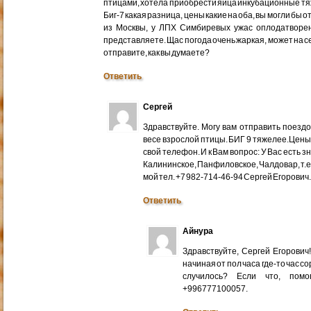
птицами, хотела приобрести яйца инкубационные тяже
Биг-7 какая разница, цены какие на оба, вы могли бы 
из Москвы, у ЛПХ Симбиревых ужас оплодатворен
представляете. Щас погода очень жаркая, может на с
отправите, как вы думаете?
Ответить
Сергей
Здравствуйте. Могу вам отправить поездом
весе взрослой птицы. БИГ 9 тяжелее.Цены
свой телефон. И к Вам вопрос: У Вас есть 
Калининское, Панфиловское, Чалдовар, т.
мой тел. +7 982-714-46-94 Сергей Егорович
Ответить
Айнура
Здравствуйте, Сергей Егорови
начиная от пол часа где-то час со
случилось? Если что, помо
+996777100057.