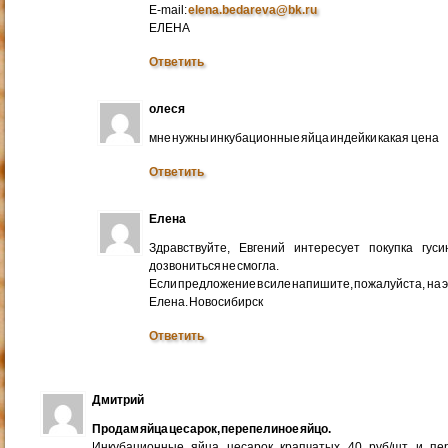
E-mail:
elena.bedareva@bk.ru
ЕЛЕНА
Ответить
олеся
мне нужны инкубационные яйца индейки какая цена
Ответить
Елена
Здравствуйте, Евгений интересует покупка гус
дозвониться не смогла.
Если предложение в силе напишите, пожалуйста, на 
Елена. Новосибирск
Ответить
Дмитрий
Продам яйца цесарок, перепелиное яйцо.
Инкубационные яйца цесарок крапчатых 40 руб/шт и пер