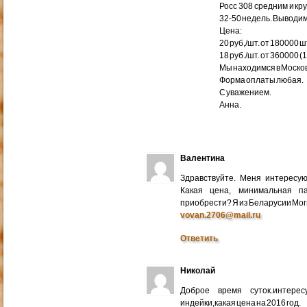
Росс 308 средним и кр
32-50 недель. Выводим
Цена:
20 руб,/шт. от 180000 ш
18 руб./шт. от 360000 (
Мы находимся в Москов
Форма оплаты любая.
С уважением.
Анна.
Валентина
Здравствуйте. Меня интересу
Какая цена, минимальная п
приобрести? Я из Беларусии Мог
vovan.2706@mail.ru
Ответить
Николай
Доброе время суток.интере
индейки,какая цена на 2016 год.