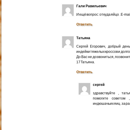
Гали Равильевич
И ещё вопрос : откуда яйцо . E-mail
Ответить
Татьяна
Сергей Егорович, добрый ден
индейки тяжелых кроссов и долго
До Вас не дозвониться, позвонит
17 Татьяна.
Ответить
сергей
здравствуйте , тат
помогите советом 
индюшачьих яиц . за р