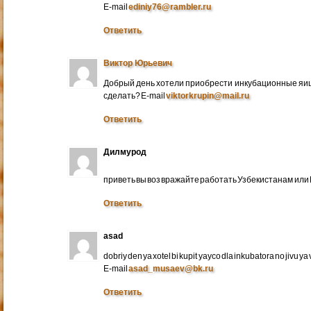
E-mail
ediniy76@rambler.ru
Ответить
Виктор Юрьевич
Добрый день хотели приобрести инкубационные яица
сделать? E-mail
viktorkrupin@mail.ru
Ответить
Дилмурод
приветь вы воз вражайте работать Узбекистанам ил
Ответить
asad
dobriy den ya xotel bi kupit yayco dla inkubatora no jivu ya v 
E-mail
asad_musaev@bk.ru
Ответить