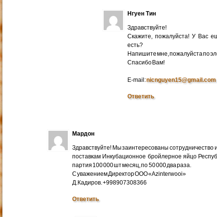
Нгуен Тин
Здравствуйте!
Скажите, пожалуйста! У Вас 
есть?
Напишите мне, пожалуйста по эл
Cпасибо Вам!
E-mail:
nicnguyen15@gmail.com
Ответить
Мардон
Здравствуйте! Мы заинтересованы сотрудничество и
поставкам Инкубационное бройлерное яйцо Респуб
партия 100 000 шт месяц, по 50 000 два раза.
С уважением Директор ООО «Azinterwooi»
Д.Кадиров. +998907308366
Ответить