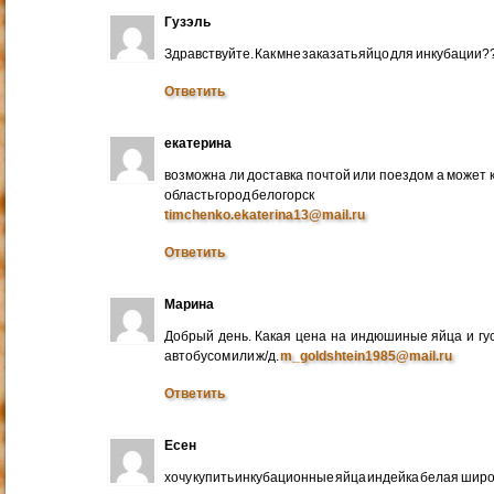
Гузэль
Здравствуйте. Как мне заказать яйцо для инкубации?
Ответить
екатерина
возможна ли доставка почтой или поездом а может 
область город белогорск
timchenko.ekaterina13@mail.ru
Ответить
Марина
Добрый день. Какая цена на индюшиные яйца и гу
автобусом или ж/д.
m_goldshtein1985@mail.ru
Ответить
Есен
хочу купить инкубационные яйца индейка белая широ