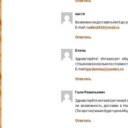
Ответить
настя
Возможно ли доставить биг 6 до у
E-mail:
rudikn2010@mail.ru
Ответить
Елена
Здравствуйте! Интересует яй
г.Ульяновск и сколько по стоимос
E-mail
ipardamina@yandex.ru
Ответить
Гали Равильевич
Здравствуйте интересует инкуб.
ли возможность доставки в Н
(Татарстан) какая будет цена яйц
Ответить