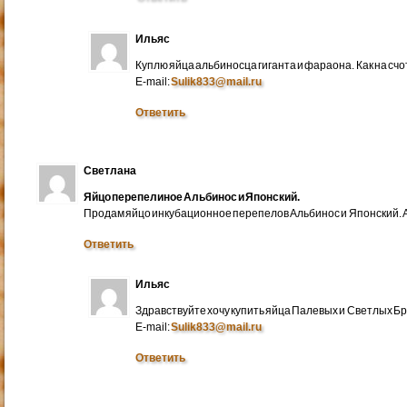
Ильяс
Куплю яйца альбиносца гиганта и фараона. Как на счо
E-mail:
Sulik833@mail.ru
Ответить
Светлана
Яйцо перепелиное Альбинос и Японский.
Продам яйцо инкубационное перепелов Альбинос и Японский. А
Ответить
Ильяс
Здравствуйте хочу купить яйца Палевых и Светлых Бра
E-mail:
Sulik833@mail.ru
Ответить