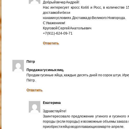
Добрый вечер Андрей!
Нас интересует кросс Кобб и Росс, в количестве 
доставкой и без и
на каких условиях. Доставка до Великого Новгорода.
С Уважением!
Круговой Сергей Анатольевич
+7(911)-624-09-71
Ответить
Пётр
Продажа гусиных яиц.
Продам гусиные яйца, каждые десять дней по сорок штук. Ир
Пётр.
Ответить
Екатерина
Здравствуйте!
Заинтересовало предложение утиного и гусиного я
породы (если породы) и возможные объемы заказа (ми
приобрести яйцо водоплавающих в марте-апреле.