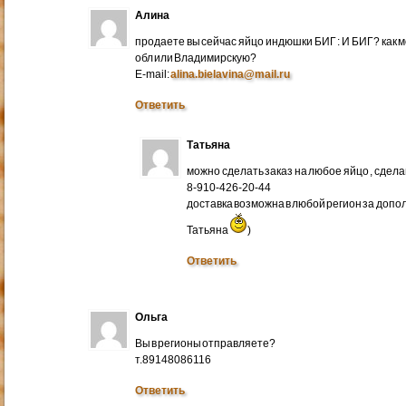
Алина
продаете вы сейчас яйцо индюшки БИГ : И БИГ? как м
обл или Владимирскую?
E-mail:
alina.bielavina@mail.ru
Ответить
Татьяна
можно сделать заказ на любое яйцо , сдел
8-910-426-20-44
доставка возможна в любой регион за доп
Татьяна
)
Ответить
Ольга
Вы в регионы отправляете?
т.89148086116
Ответить