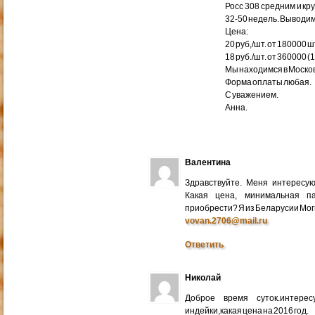
Росс 308 средним и кр
32-50 недель. Выводим
Цена:
20 руб,/шт. от 180000 ш
18 руб./шт. от 360000 (
Мы находимся в Москов
Форма оплаты любая.
С уважением.
Анна.
Валентина
Здравствуйте. Меня интересу
Какая цена, минимальная п
приобрести? Я из Беларусии Мог
vovan.2706@mail.ru
Ответить
Николай
Доброе время суток.интере
индейки,какая цена на 2016 год.