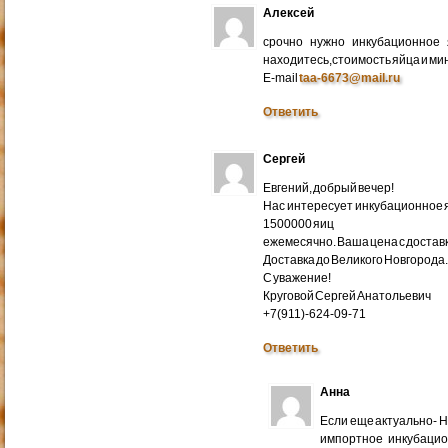
Алексей
срочно нужно инкубационное
находитесь,стоимость яйца и ми
E-mail
taa-6673@mail.ru
Ответить
Сергей
Евгений, добрый вечер!
Нас интересует инкубационное яй
1500000 яиц
ежемесячно. Ваша цена с доставко
Доставка до Великого Новгорода
С уважение!
Круговой Сергей Анатольевич
+7(911)-624-09-71
Ответить
Анна
Если еще актуально- 
импортное инкубацио