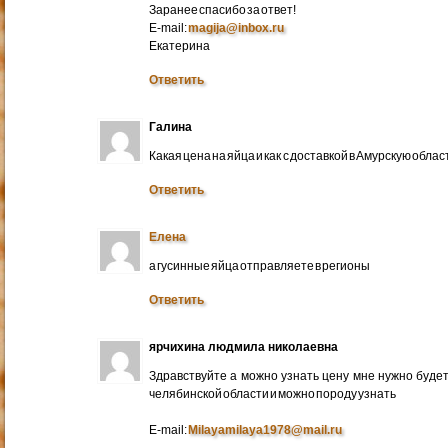
Заранее спасибо за ответ!
E-mail:
magija@inbox.ru
Екатерина
Ответить
Галина
Какая цена на яйца и как с доставкой в Амурскую обл
Ответить
Елена
а гусинные яйца отправляете в регионы
Ответить
ярчихина людмила николаевна
Здравствуйте а можно узнать цену мне нужно будет 
челябинской области и можно породу узнать
E-mail:
Milayamilaya1978@mail.ru