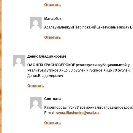
Ответить
Манарбек
Асалаумалеикум Петр!по какой цене гусиные яица? E
Ответить
Денис Владимирович
ОАО НПХ КРАСНОЗЕРСКОЕ реализует инкубационные яйца.
Реализуем утиное яйцо 30 рублей и гусиное яйцо 70 рублей.
Денис Владимирович.
Ответить
Светлана
Какой породы гуси? И возможна ли отправка поездом
E-mail:
sveta.iliushenko@mail.ru
Ответить