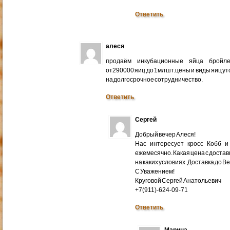
Ответить
алеся
продаём инкубационные яйца бройлер
от290000 яиц до 1мл шт.цены и виды яиц у
на долгосрочное сотрудничество.
Ответить
Сергей
Добрый вечер Алеся!
Нас интересует кросс Кобб и
ежемесячно. Какая цена с доставк
на каких условиях. Доставка до В
С Уважением!
Круговой Сергей Анатольевич
+7(911)-624-09-71
Ответить
Марина