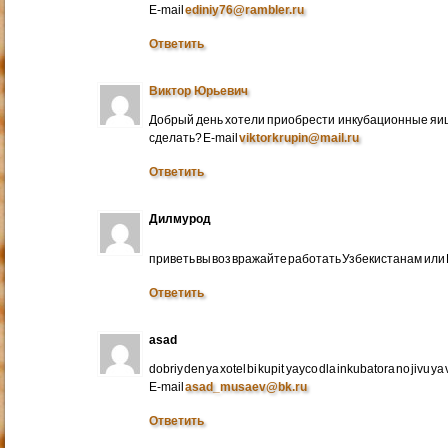
E-mail
ediniy76@rambler.ru
Ответить
Виктор Юрьевич
Добрый день хотели приобрести инкубационные яица
сделать? E-mail
viktorkrupin@mail.ru
Ответить
Дилмурод
приветь вы воз вражайте работать Узбекистанам ил
Ответить
asad
dobriy den ya xotel bi kupit yayco dla inkubatora no jivu ya v 
E-mail
asad_musaev@bk.ru
Ответить