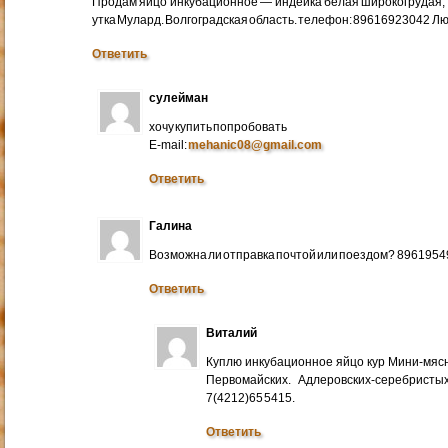
Продам яйцо инкубационное — индейка белая широкогрудая, 
утка Мулард. Волгоградская область. телефон: 89616923042 Л
Ответить
сулейман
хочу купить попробовать
E-mail:
mehanic08@gmail.com
Ответить
Галина
Возможна ли отправка почтой или поездом? 896195
Ответить
Виталий
Куплю инкубационное яйцо кур Мини-мяс
Первомайских. Адлеровских-серебристых
7(4212)65 5415.
Ответить