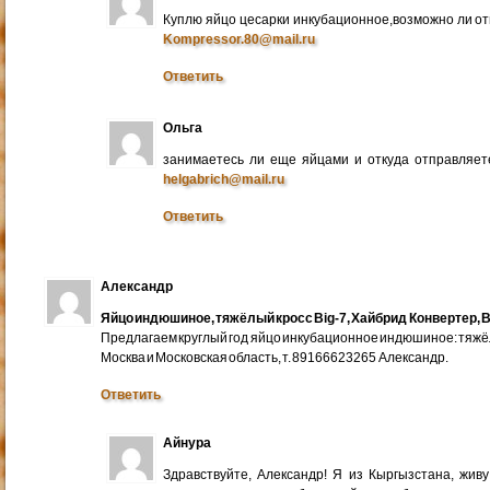
Куплю яйцо цесарки инкубационное,возможно ли от
Kompressor.80@mail.ru
Ответить
Ольга
занимаетесь ли еще яйцами и откуда отправляете
helgabrich@mail.ru
Ответить
Александр
Яйцо индюшиное, тяжёлый кросс Big-7, Хайбрид Конвертер, B
Предлагаем круглый год яйцо инкубационное индюшиное: тяжёлы
Москва и Московская область, т. 89166623265 Александр.
Ответить
Айнура
Здравствуйте, Александр! Я из Кыргызстана, жив