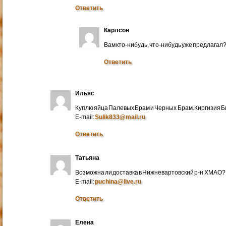
Ответить
Карлсон
Вам кто-нибудь, что-нибудь уже предлагал
Ответить
Ильяс
Куплю яйца Палевых Брам и Черных Брам.Киргизия Би
E-mail:
Sulik833@mail.ru
Ответить
Татьяна
Возможна ли доставка в Нижневартовский р-н ХМАО?
E-mail:
puchina@live.ru
Ответить
Елена