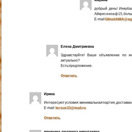
добрый день! Инкуба
Айкрес и иза ф 15, бо
E-mail
GlinskihMA@ag
Елена Дмитриевна
Здравствуйте! Ваше объявление по и
актуально?
Есть предложение.
Ответить
Ирина
Интересуют условия: минимальная партия, доставка в
E-mail:
lecsus33@mail.ru
Ответить
ярчихина людмила николаевна