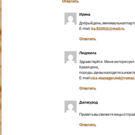
Ответить
Ирина
Добрый день, минимальная парти
E-mail:
ira.822011@mail.ru
Ответить
Людмила
Здравствуйте. Меня интересуют 
Какая цена,
породы, где вы находитесь и как
E-mail
cd.s-manager.md@romat.
Ответить
Дилмурод
Приветь вы сможете яицы отправ
Ответить