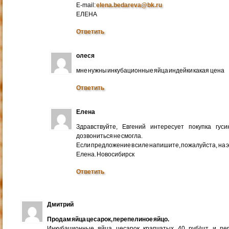
E-mail:
elena.bedareva@bk.ru
ЕЛЕНА
Ответить
олеся
мне нужны инкубационные яйца индейки какая цена
Ответить
Елена
Здравствуйте, Евгений интересует покупка гус
дозвониться не смогла.
Если предложение в силе напишите, пожалуйста, на 
Елена. Новосибирск
Ответить
Дмитрий
Продам яйца цесарок, перепелиное яйцо.
Инкубационные яйца цесарок крапчатых 40 руб/шт и пер