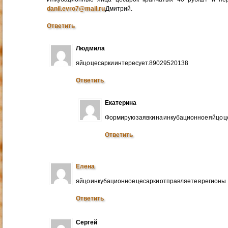
danil.evro7@mail.ru
Дмитрий.
Ответить
Людмила
яйцо цесарки интересует.89029520138
Ответить
Екатерина
Формирую заявки на инкубационное яйцо ц
Ответить
Елена
яйцо инкубационное цесарки отправляете в регионы
Ответить
Сергей