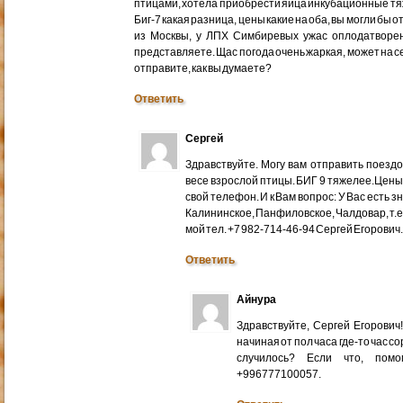
птицами, хотела приобрести яйца инкубационные тяже
Биг-7 какая разница, цены какие на оба, вы могли бы 
из Москвы, у ЛПХ Симбиревых ужас оплодатворен
представляете. Щас погода очень жаркая, может на с
отправите, как вы думаете?
Ответить
Сергей
Здравствуйте. Могу вам отправить поездом
весе взрослой птицы. БИГ 9 тяжелее.Цены
свой телефон. И к Вам вопрос: У Вас есть 
Калининское, Панфиловское, Чалдовар, т.
мой тел. +7 982-714-46-94 Сергей Егорович
Ответить
Айнура
Здравствуйте, Сергей Егорови
начиная от пол часа где-то час со
случилось? Если что, помо
+996777100057.