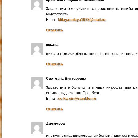
Здравствуйте хочу купить в апреле яйцо на инкубато
будет стоить
E-mail:
Milayamilaya1978@mail.ru
Ответить
оксана
я из саратовской обл какая цена на индюшачие яйца.и к
Ответить
Светлана Викторовна
Здравствуйте Хочу купить яйца индюшат для ра
стоимость доставки в Оренбург.
E-mail:
sofka-din@rambler.ru
Ответить
Дилмурод
мне нужно яйцо ширкогрудный белый индюк если мо