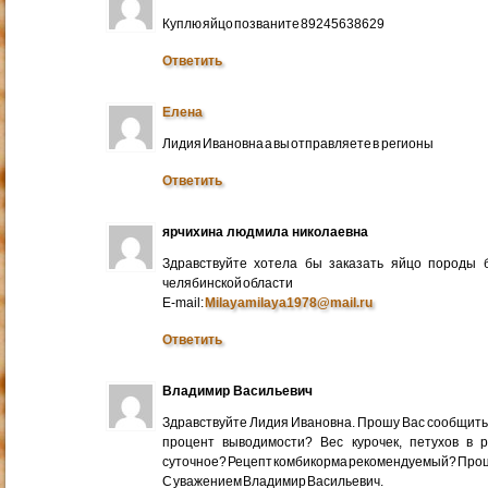
Куплю яйцо позваните 89245638629
Ответить
Елена
Лидия Ивановна а вы отправляете в регионы
Ответить
ярчихина людмила николаевна
Здравствуйте хотела бы заказать яйцо породы 
челябинской области
E-mail:
Milayamilaya1978@mail.ru
Ответить
Владимир Васильевич
Здравствуйте Лидия Ивановна. Прошу Вас сообщить
процент выводимости? Вес курочек, петухов в 
суточное? Рецепт комбикорма рекомендуемый? Про
С уважением Владимир Васильевич.