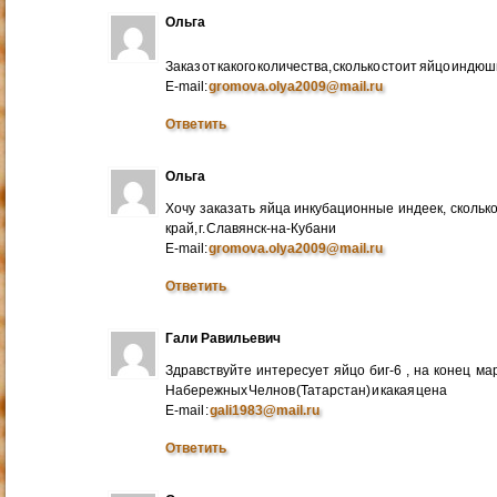
Ольга
Заказ от какого количества, сколько стоит яйцо индю
E-mail:
gromova.olya2009@mail.ru
Ответить
Ольга
Хочу заказать яйца инкубационные индеек, сколько
край, г. Славянск-на-Кубани
E-mail:
gromova.olya2009@mail.ru
Ответить
Гали Равильевич
Здравствуйте интересует яйцо биг-6 , на конец ма
Набережных Челнов (Татарстан) и какая цена
E-mail :
gali1983@mail.ru
Ответить