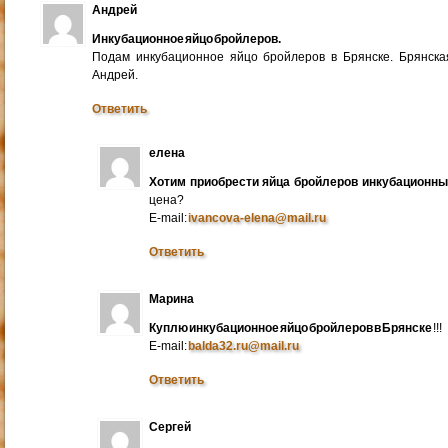
Андрей
Инкубационное яйцо бройлеров.
Подам инкубационное яйцо бройлеров в Брянске. Брянска
Андрей.
Ответить
елена
Хотим приобрести яйца бройлеров инкубационн
цена?
E-mail:
ivancova-elena@mail.ru
Ответить
Марина
Куплю инкубационное яйцо бройлеров в Брянске
!!!
E-mail:
balda32.ru@mail.ru
Ответить
Сергей