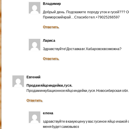
Владимир
Добрый день. Подскажите породу уток и гусей??? 
Приморский край…Спасибо тел.+79025266597
Ответить
Лариса
Здравствуйте! Доставка в г. Хабаровск возможна?
Ответить
Евгений
Продам яйцо индейки, гуся.
Продам инкубационное яйцо индейки, гуся. Новосибирская обл.
Ответить
елена
здравствуйте в какую цену у вас гусиное яйцо и какой
меня будет самовывоз