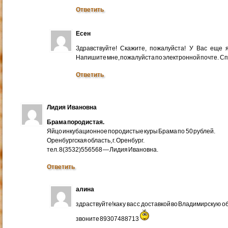
Ответить
Есен
Здравствуйте! Скажите, пожалуйста! У Вас еще
Напишите мне, пожалуйста по электронной почте. Cп
Ответить
Лидия Ивановна
Брама породистая.
Яйцо инкубационное породистые куры Брама по 50 рублей.
Оренбургская область, г. Оренбург.
тел. 8(3532)556568 — Лидия Ивановна.
Ответить
алина
здраствуйте!как у вас с доставкой во Владимирскую 
звоните 89307488713