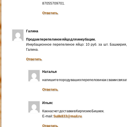
87055709701.
Ответить
Галина
Продам перепелиное яйцо для инкубации.
Инкубационное перепелиное яйцо: 10 руб. за шт. Башкирия
Галина.
Ответить
Наталья
напишите породу ваших перепелов и как с вами связа
Ответить
Ильяс
Как насчет доставки в Киргизию Бишкек.
E-mail:
Sulik833@mail.ru
Ответить