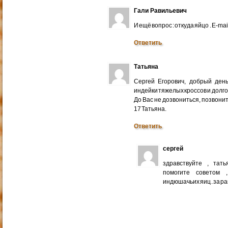
Гали Равильевич
И ещё вопрос : откуда яйцо . E-mail
Ответить
Татьяна
Сергей Егорович, добрый ден
индейки тяжелых кроссов и долго
До Вас не дозвониться, позвонит
17 Татьяна.
Ответить
сергей
здравствуйте , тат
помогите советом 
индюшачьих яиц . за р