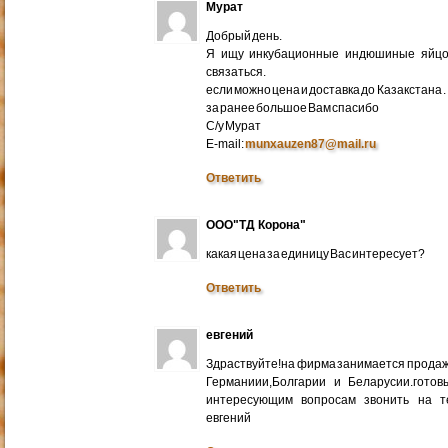
Мурат
Добрый день.
Я ищу инкубационные индюшиные яйцо 
связаться.
если можно цена и доставка до Казакстана .
за ранее большое Вам спасибо
С/у Мурат
E-mail:
munxauzen87@mail.ru
Ответить
ООО"ТД Корона"
какая цена за единицу Вас интересует?
Ответить
евгений
Здраствуйте!на фирма занимается прода
Германиии,Болгарии и Беларусии.готов
интересующим вопросам звонить на т
евгений