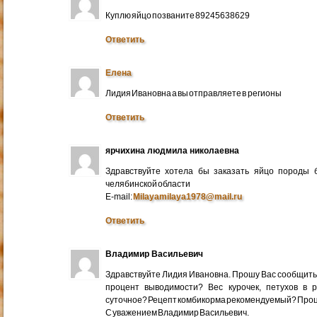
Куплю яйцо позваните 89245638629
Ответить
Елена
Лидия Ивановна а вы отправляете в регионы
Ответить
ярчихина людмила николаевна
Здравствуйте хотела бы заказать яйцо породы 
челябинской области
E-mail:
Milayamilaya1978@mail.ru
Ответить
Владимир Васильевич
Здравствуйте Лидия Ивановна. Прошу Вас сообщить
процент выводимости? Вес курочек, петухов в 
суточное? Рецепт комбикорма рекомендуемый? Про
С уважением Владимир Васильевич.