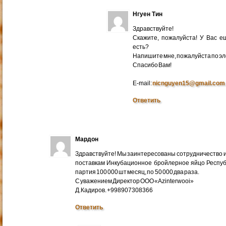
Нгуен Тин
Здравствуйте!
Скажите, пожалуйста! У Вас 
есть?
Напишите мне, пожалуйста по эл
Cпасибо Вам!
E-mail:
nicnguyen15@gmail.com
Ответить
Мардон
Здравствуйте! Мы заинтересованы сотрудничество и
поставкам Инкубационное бройлерное яйцо Респуб
партия 100 000 шт месяц, по 50 000 два раза.
С уважением Директор ООО «Azinterwooi»
Д.Кадиров. +998907308366
Ответить