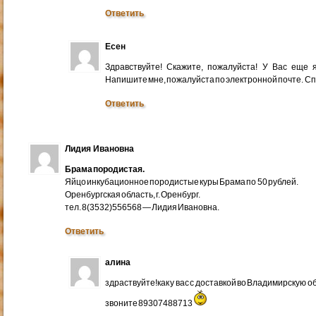
Ответить
Есен
Здравствуйте! Скажите, пожалуйста! У Вас еще
Напишите мне, пожалуйста по электронной почте. Cп
Ответить
Лидия Ивановна
Брама породистая.
Яйцо инкубационное породистые куры Брама по 50 рублей.
Оренбургская область, г. Оренбург.
тел. 8(3532)556568 — Лидия Ивановна.
Ответить
алина
здраствуйте!как у вас с доставкой во Владимирскую 
звоните 89307488713