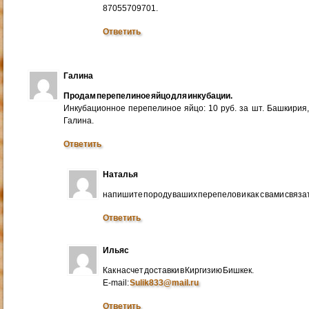
87055709701.
Ответить
Галина
Продам перепелиное яйцо для инкубации.
Инкубационное перепелиное яйцо: 10 руб. за шт. Башкирия
Галина.
Ответить
Наталья
напишите породу ваших перепелов и как с вами связа
Ответить
Ильяс
Как насчет доставки в Киргизию Бишкек.
E-mail:
Sulik833@mail.ru
Ответить