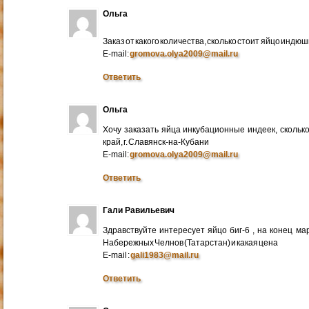
Ольга
Заказ от какого количества, сколько стоит яйцо индю
E-mail:
gromova.olya2009@mail.ru
Ответить
Ольга
Хочу заказать яйца инкубационные индеек, сколько
край, г. Славянск-на-Кубани
E-mail:
gromova.olya2009@mail.ru
Ответить
Гали Равильевич
Здравствуйте интересует яйцо биг-6 , на конец ма
Набережных Челнов (Татарстан) и какая цена
E-mail :
gali1983@mail.ru
Ответить