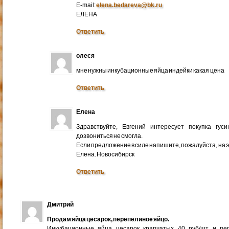
E-mail:
elena.bedareva@bk.ru
ЕЛЕНА
Ответить
олеся
мне нужны инкубационные яйца индейки какая цена
Ответить
Елена
Здравствуйте, Евгений интересует покупка гус
дозвониться не смогла.
Если предложение в силе напишите, пожалуйста, на 
Елена. Новосибирск
Ответить
Дмитрий
Продам яйца цесарок, перепелиное яйцо.
Инкубационные яйца цесарок крапчатых 40 руб/шт и пер