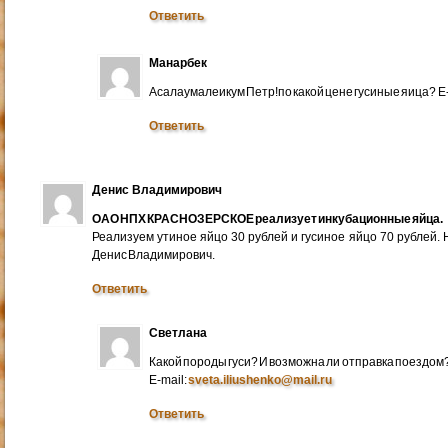
Ответить
Манарбек
Асалаумалеикум Петр!по какой цене гусиные яица? E
Ответить
Денис Владимирович
ОАО НПХ КРАСНОЗЕРСКОЕ реализует инкубационные яйца.
Реализуем утиное яйцо 30 рублей и гусиное яйцо 70 рублей.
Денис Владимирович.
Ответить
Светлана
Какой породы гуси? И возможна ли отправка поездом
E-mail:
sveta.iliushenko@mail.ru
Ответить