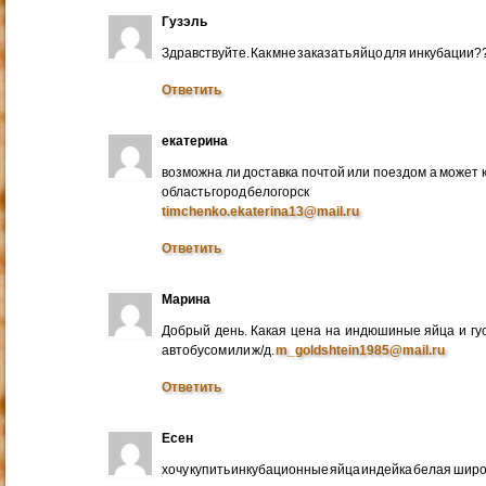
Гузэль
Здравствуйте. Как мне заказать яйцо для инкубации?
Ответить
екатерина
возможна ли доставка почтой или поездом а может 
область город белогорск
timchenko.ekaterina13@mail.ru
Ответить
Марина
Добрый день. Какая цена на индюшиные яйца и гу
автобусом или ж/д.
m_goldshtein1985@mail.ru
Ответить
Есен
хочу купить инкубационные яйца индейка белая широ