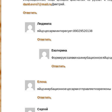
danil.evro7@mail.ru
Дмитрий.
Ответить
Людмила
яйцо цесарки интересует.89029520138
Ответить
Екатерина
Формирую заявки на инкубационное яйцо ц
Ответить
Елена
яйцо инкубационное цесарки отправляете в регионы
Ответить
Сергей