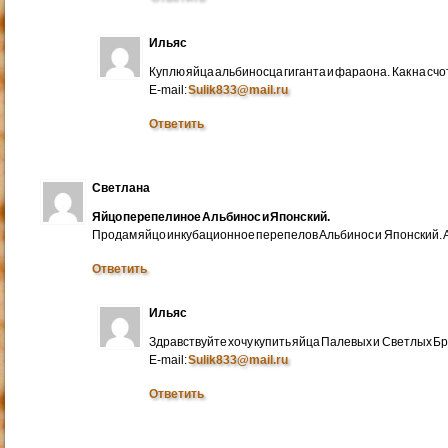
Ильяс
Куплю яйца альбиносца гиганта и фараона. Как на счо
E-mail:
Sulik833@mail.ru
Ответить
Светлана
Яйцо перепелиное Альбинос и Японский.
Продам яйцо инкубационное перепелов Альбинос и Японский. А
Ответить
Ильяс
Здравствуйте хочу купить яйца Палевых и Светлых Бра
E-mail:
Sulik833@mail.ru
Ответить