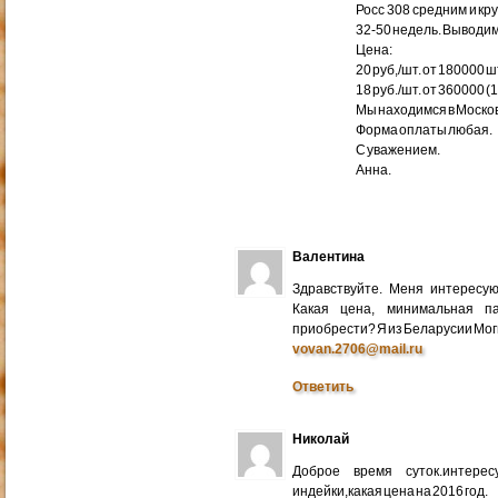
Росс 308 средним и кр
32-50 недель. Выводим
Цена:
20 руб,/шт. от 180000 ш
18 руб./шт. от 360000 (
Мы находимся в Москов
Форма оплаты любая.
С уважением.
Анна.
Валентина
Здравствуйте. Меня интересу
Какая цена, минимальная п
приобрести? Я из Беларусии Мог
vovan.2706@mail.ru
Ответить
Николай
Доброе время суток.интере
индейки,какая цена на 2016 год.