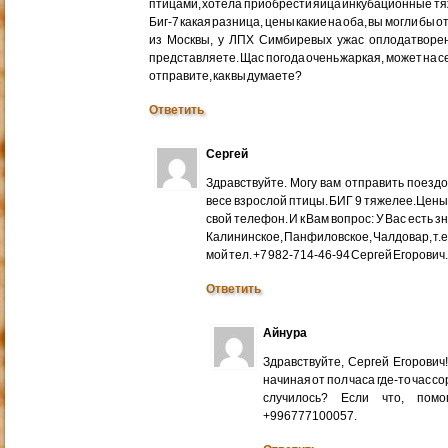
птицами, хотела приобрести яйца инкубационные тяже
Биг-7 какая разница, цены какие на оба, вы могли бы 
из Москвы, у ЛПХ Симбиревых ужас оплодатворен
представляете. Щас погода очень жаркая, может на с
отправите, как вы думаете?
Ответить
Сергей
Здравствуйте. Могу вам отправить поездом
весе взрослой птицы. БИГ 9 тяжелее.Цены
свой телефон. И к Вам вопрос: У Вас есть 
Калининское, Панфиловское, Чалдовар, т.
мой тел. +7 982-714-46-94 Сергей Егорович
Ответить
Айнура
Здравствуйте, Сергей Егорови
начиная от пол часа где-то час со
случилось? Если что, помо
+996777100057.