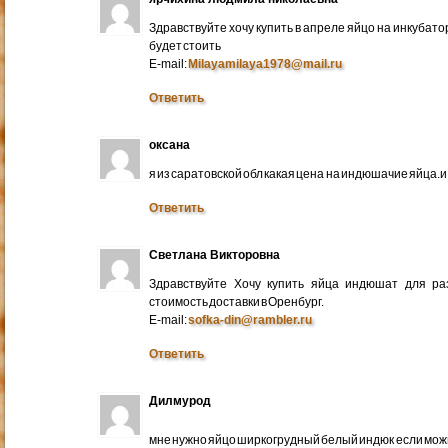
Здравствуйте хочу купить в апреле яйцо на инкубато
будет стоить
E-mail:
Milayamilaya1978@mail.ru
Ответить
оксана
я из саратовской обл какая цена на индюшачие яйца.и к
Ответить
Светлана Викторовна
Здравствуйте Хочу купить яйца индюшат для ра
стоимость доставки в Оренбург.
E-mail:
sofka-din@rambler.ru
Ответить
Дилмурод
мне нужно яйцо ширкогрудный белый индюк если мо