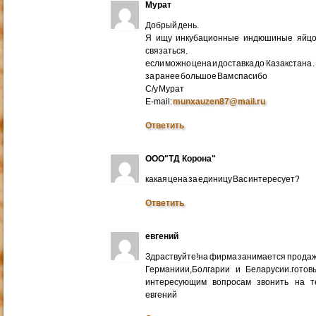
Мурат
Добрый день.
Я ищу инкубационные индюшиные яйцо 
связаться.
если можно цена и доставка до Казакстана .
за ранее большое Вам спасибо
С/у Мурат
E-mail:
munxauzen87@mail.ru
Ответить
ООО"ТД Корона"
какая цена за единицу Вас интересует?
Ответить
евгений
Здраствуйте!на фирма занимается прода
Германиии,Болгарии и Беларусии.готов
интересующим вопросам звонить на т
евгений