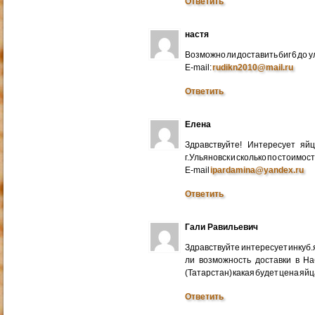
Ответить
настя
Возможно ли доставить биг 6 до у
E-mail:
rudikn2010@mail.ru
Ответить
Елена
Здравствуйте! Интересует яй
г.Ульяновск и сколько по стоимос
E-mail
ipardamina@yandex.ru
Ответить
Гали Равильевич
Здравствуйте интересует инкуб.
ли возможность доставки в Н
(Татарстан) какая будет цена яйц
Ответить