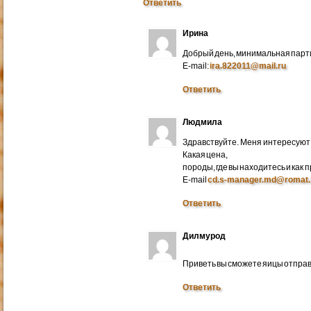
Ответить
Ирина
Добрый день, минимальная парти
E-mail:
ira.822011@mail.ru
Ответить
Людмила
Здравствуйте. Меня интересуют 
Какая цена,
породы, где вы находитесь и как
E-mail
cd.s-manager.md@romat.
Ответить
Дилмурод
Приветь вы сможете яицы отправ
Ответить