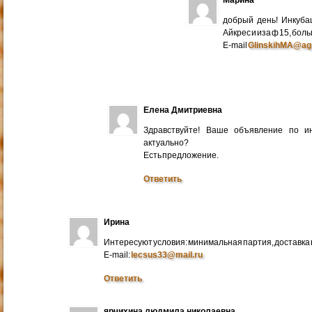
добрый день! Инкуба
Айкрес и иза ф 15, бо
E-mail
GlinskihMA@ag
Елена Дмитриевна
Здравствуйте! Ваше объявление по и
актуально?
Есть предложение.
Ответить
Ирина
Интересуют условия: минимальная партия, доставка в
E-mail:
lecsus33@mail.ru
Ответить
ярчихина людмила николаевна