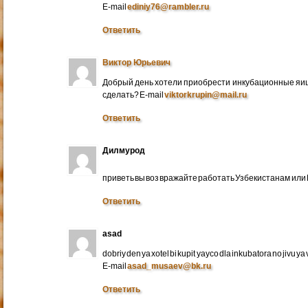
E-mail
ediniy76@rambler.ru
Ответить
Виктор Юрьевич
Добрый день хотели приобрести инкубационные яица
сделать? E-mail
viktorkrupin@mail.ru
Ответить
Дилмурод
приветь вы воз вражайте работать Узбекистанам ил
Ответить
asad
dobriy den ya xotel bi kupit yayco dla inkubatora no jivu ya v 
E-mail
asad_musaev@bk.ru
Ответить