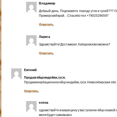
Владимир
Добрый день. Подскажите породу уток и гусей??? 
Приморский край…Спасибо тел.+79025266597
Ответить
Лариса
Здравствуйте! Доставка в г. Хабаровск возможна?
Ответить
Евгений
Продам яйцо индейки, гуся.
Продам инкубационное яйцо индейки, гуся. Новосибирская обл.
Ответить
елена
здравствуйте в какую цену у вас гусиное яйцо и какой
меня будет самовывоз