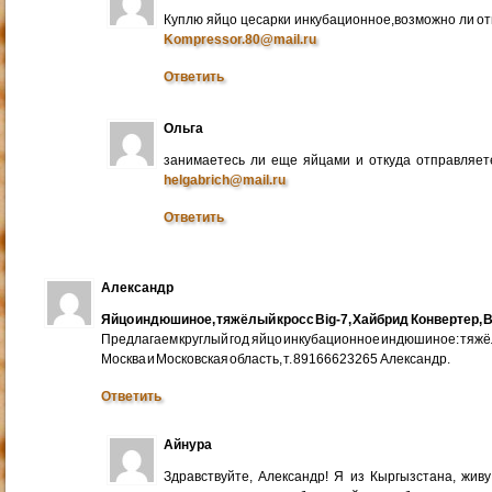
Куплю яйцо цесарки инкубационное,возможно ли от
Kompressor.80@mail.ru
Ответить
Ольга
занимаетесь ли еще яйцами и откуда отправляете
helgabrich@mail.ru
Ответить
Александр
Яйцо индюшиное, тяжёлый кросс Big-7, Хайбрид Конвертер, B
Предлагаем круглый год яйцо инкубационное индюшиное: тяжёлы
Москва и Московская область, т. 89166623265 Александр.
Ответить
Айнура
Здравствуйте, Александр! Я из Кыргызстана, жив