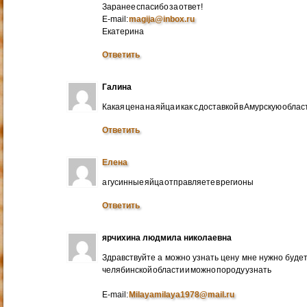
Заранее спасибо за ответ!
E-mail:
magija@inbox.ru
Екатерина
Ответить
Галина
Какая цена на яйца и как с доставкой в Амурскую обл
Ответить
Елена
а гусинные яйца отправляете в регионы
Ответить
ярчихина людмила николаевна
Здравствуйте а можно узнать цену мне нужно будет 
челябинской области и можно породу узнать
E-mail:
Milayamilaya1978@mail.ru