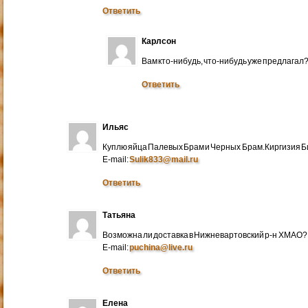
Ответить
Карлсон
Вам кто-нибудь, что-нибудь уже предлагал
Ответить
Ильяс
Куплю яйца Палевых Брам и Черных Брам.Киргизия Би
E-mail:
Sulik833@mail.ru
Ответить
Татьяна
Возможна ли доставка в Нижневартовский р-н ХМАО?
E-mail:
puchina@live.ru
Ответить
Елена