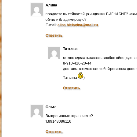
Алина
продаете вы сейчас яйцо индюшки БИГ : И БИГ? как м
обл или Владимирскую?
E-mail:
alina.bielavina@mail.ru
Ответить
Татьяна
можно сделать заказ на любое яйцо , сдел
8-910-426-20-44
доставка возможна в любой регион за доп
Татьяна
)
Ответить
Ольга
Вы в регионы отправляете?
т.89148086116
Ответить