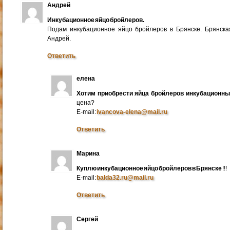
Андрей
Инкубационное яйцо бройлеров.
Подам инкубационное яйцо бройлеров в Брянске. Брянска
Андрей.
Ответить
елена
Хотим приобрести яйца бройлеров инкубационн
цена?
E-mail:
ivancova-elena@mail.ru
Ответить
Марина
Куплю инкубационное яйцо бройлеров в Брянске
!!!
E-mail:
balda32.ru@mail.ru
Ответить
Сергей