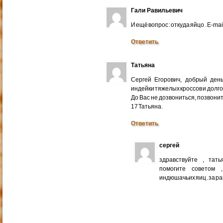
Гали Равильевич
И ещё вопрос : откуда яйцо . E-mail
Ответить
Татьяна
Сергей Егорович, добрый ден
индейки тяжелых кроссов и долго
До Вас не дозвониться, позвонит
17 Татьяна.
Ответить
сергей
здравствуйте , тат
помогите советом 
индюшачьих яиц . за р