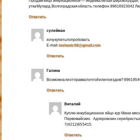
Продам яйцо инкубационное — индейка белая широкогрудая, 
утка Мулард. Волгоградская область. телефон: 89616923042 Л
Ответить
сулейман
хочу купить попробовать
E-mail:
mehanic08@gmail.com
Ответить
Галина
Возможна ли отправка почтой или поездом? 896195
Ответить
Виталий
Куплю инкубационное яйцо кур Мини-мяс
Первомайских. Адлеровских-серебристых
7(4212)65 5415.
Ответить