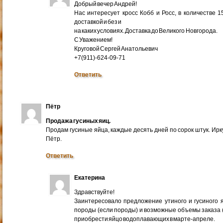
Добрый вечер Андрей!
Нас интересует кросс Кобб и Росс, в количестве 
доставкой и без и
на каких условиях. Доставка до Великого Новгорода.
С Уважением!
Круговой Сергей Анатольевич
+7(911)-624-09-71
Ответить
Пётр
Продажа гусиных яиц.
Продам гусиные яйца, каждые десять дней по сорок штук. Ир
Пётр.
Ответить
Екатерина
Здравствуйте!
Заинтересовало предложение утиного и гусиного я
породы (если породы) и возможные объемы заказа (ми
приобрести яйцо водоплавающих в марте-апреле.