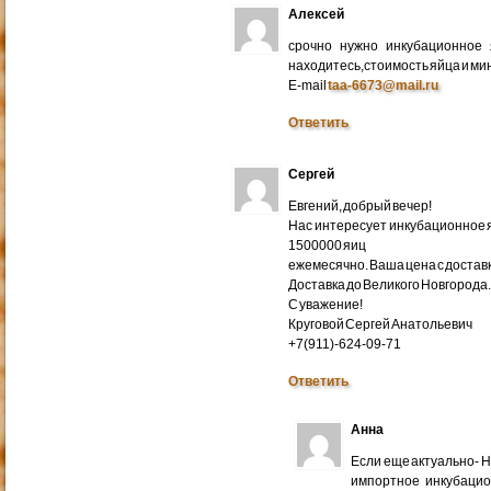
Алексей
срочно нужно инкубационное
находитесь,стоимость яйца и ми
E-mail
taa-6673@mail.ru
Ответить
Сергей
Евгений, добрый вечер!
Нас интересует инкубационное яй
1500000 яиц
ежемесячно. Ваша цена с доставко
Доставка до Великого Новгорода
С уважение!
Круговой Сергей Анатольевич
+7(911)-624-09-71
Ответить
Анна
Если еще актуально- 
импортное инкубацио