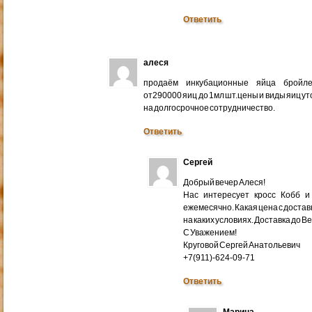
Ответить
алеся
продаём инкубационные яйца бройлер
от290000 яиц до 1мл шт.цены и виды яиц у
на долгосрочное сотрудничество.
Ответить
Сергей
Добрый вечер Алеся!
Нас интересует кросс Кобб и
ежемесячно. Какая цена с доставк
на каких условиях. Доставка до В
С Уважением!
Круговой Сергей Анатольевич
+7(911)-624-09-71
Ответить
Марина