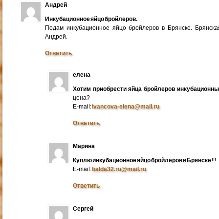
Андрей
Инкубационное яйцо бройлеров.
Подам инкубационное яйцо бройлеров в Брянске. Брянска
Андрей.
Ответить
елена
Хотим приобрести яйца бройлеров инкубационн
цена?
E-mail:
ivancova-elena@mail.ru
Ответить
Марина
Куплю инкубационное яйцо бройлеров в Брянске
!!!
E-mail:
balda32.ru@mail.ru
Ответить
Сергей