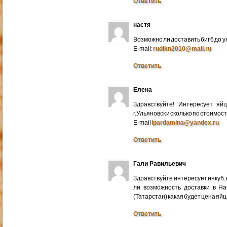
Ответить
настя
Возможно ли доставить биг 6 до у
E-mail:
rudikn2010@mail.ru
Ответить
Елена
Здравствуйте! Интересует яй
г.Ульяновск и сколько по стоимос
E-mail
ipardamina@yandex.ru
Ответить
Гали Равильевич
Здравствуйте интересует инкуб.
ли возможность доставки в Н
(Татарстан) какая будет цена яйц
Ответить