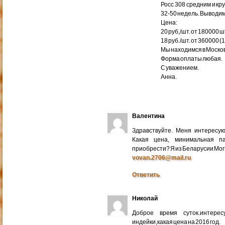
Росс 308 средним и кр
32-50 недель. Выводим
Цена:
20 руб,/шт. от 180000 ш
18 руб./шт. от 360000 (
Мы находимся в Москов
Форма оплаты любая.
С уважением.
Анна.
Валентина
Здравствуйте. Меня интересу
Какая цена, минимальная п
приобрести? Я из Беларусии Мог
vovan.2706@mail.ru
Ответить
Николай
Доброе время суток.интере
индейки,какая цена на 2016 год.