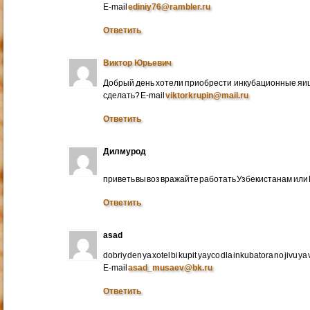
E-mail
ediniy76@rambler.ru
Ответить
Виктор Юрьевич
Добрый день хотели приобрести инкубационные яица
сделать? E-mail
viktorkrupin@mail.ru
Ответить
Дилмурод
приветь вы воз вражайте работать Узбекистанам ил
Ответить
asad
dobriy den ya xotel bi kupit yayco dla inkubatora no jivu ya v 
E-mail
asad_musaev@bk.ru
Ответить