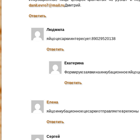
danil.evro7@mail.ru
Дмитрий.
Ответить
Людмила
яйцо цесарки интересует.89029520138
Ответить
Екатерина
Формирую заявки на инкубационное яйцо ц
Ответить
Елена
яйцо инкубационное цесарки отправляете в регионы
Ответить
Сергей