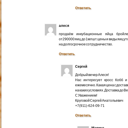
Ответить
алеся
продаём инкубационные яйца бройлер
от290000 яиц до 1мл шт.цены и виды яиц у
на долгосрочное сотрудничество.
Ответить
Сергей
Добрый вечер Алеся!
Нас интересует кросс Кобб и
ежемесячно. Какая цена с доставк
на каких условиях. Доставка до В
С Уважением!
Круговой Сергей Анатольевич
+7(911)-624-09-71
Ответить
Марина