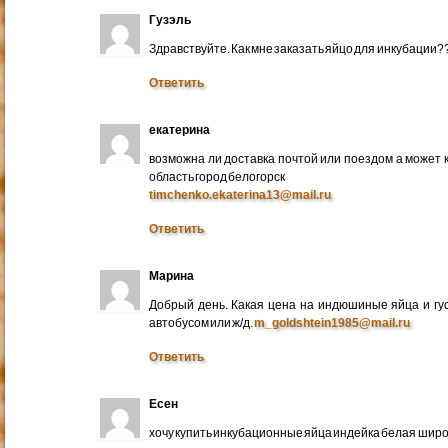
Гузэль
Здравствуйте. Как мне заказать яйцо для инкубации?
Ответить
екатерина
возможна ли доставка почтой или поездом а может 
область город белогорск
timchenko.ekaterina13@mail.ru
Ответить
Марина
Добрый день. Какая цена на индюшиные яйца и гу
автобусом или ж/д.
m_goldshtein1985@mail.ru
Ответить
Есен
хочу купить инкубационные яйца индейка белая широ