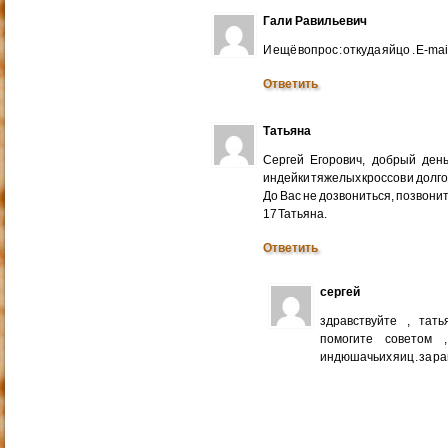
Гали Равильевич
И ещё вопрос : откуда яйцо . E-mail
Ответить
Татьяна
Сергей Егорович, добрый ден
индейки тяжелых кроссов и долго
До Вас не дозвониться, позвонит
17 Татьяна.
Ответить
сергей
здравствуйте , тат
помогите советом 
индюшачьих яиц . за р