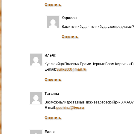
Ответить
Карлсон
Вам кто-нибудь, что-нибудь уже предлагал
Ответить
Ильяс
Куплю яйца Палевых Брам и Черных Брам.Киргизия Би
E-mail:
Sulik833@mail.ru
Ответить
Татьяна
Возможна ли доставка в Нижневартовский р-н ХМАО?
E-mail:
puchina@live.ru
Ответить
Елена