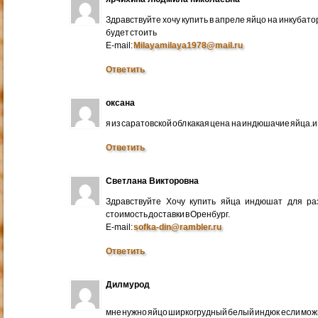
Здравствуйте хочу купить в апреле яйцо на инкубато
будет стоить
E-mail:
Milayamilaya1978@mail.ru
Ответить
оксана
я из саратовской обл какая цена на индюшачие яйца.и к
Ответить
Светлана Викторовна
Здравствуйте Хочу купить яйца индюшат для ра
стоимость доставки в Оренбург.
E-mail:
sofka-din@rambler.ru
Ответить
Дилмурод
мне нужно яйцо ширкогрудный белый индюк если мо