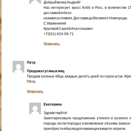
Добрый вечер Андрей!
Нас интересует кросс Кобб и Росс, в количестве 
доставкой и без и
на каких условиях. Доставка до Великого Новгорода.
С Уважением!
Круговой Сергей Анатольевич
+7(911)-624-09-71
Ответить
Пётр
Продажа гусиных яиц.
Продам гусиные яйца, каждые десять дней по сорок штук. Ир
Пётр.
Ответить
Екатерина
Здравствуйте!
Заинтересовало предложение утиного и гусиного я
породы (если породы) и возможные объемы заказа (ми
приобрести яйцо водоплавающих в марте-апреле.