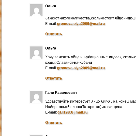
Ольга
Заказ от какого количества, сколько стоит яйцо индю
E-mail:
gromova.olya2009@mail.ru
Ответить
Ольга
Хочу заказать яйца инкубационные индеек, сколько
край, г. Славянск-на-Кубани
E-mail:
gromova.olya2009@mail.ru
Ответить
Гали Равильевич
Здравствуйте интересует яйцо биг-6 , на конец ма
Набережных Челнов (Татарстан) и какая цена
E-mail :
gali1983@mail.ru
Ответить