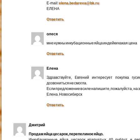
E-mail:
elena.bedareva@bk.ru
ЕЛЕНА
Ответить
олеся
мне нужны инкубационные яйца индейки какая цена
Ответить
Елена
Здравствуйте, Евгений интересует покупка гус
дозвониться не смогла.
Если предложение в силе напишите, пожалуйста, на 
Елена. Новосибирск
Ответить
Дмитрий
Продам яйца цесарок, перепелиное яйцо.
Инкубационные яйца цесарок крапчатых 40 руб/шт и пер