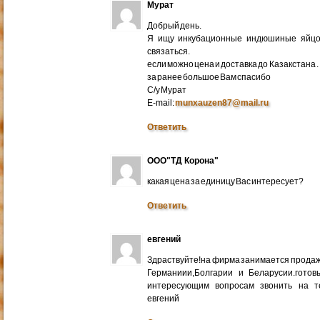
Мурат
Добрый день.
Я ищу инкубационные индюшиные яйцо 
связаться.
если можно цена и доставка до Казакстана .
за ранее большое Вам спасибо
С/у Мурат
E-mail:
munxauzen87@mail.ru
Ответить
ООО"ТД Корона"
какая цена за единицу Вас интересует?
Ответить
евгений
Здраствуйте!на фирма занимается прода
Германиии,Болгарии и Беларусии.готов
интересующим вопросам звонить на т
евгений