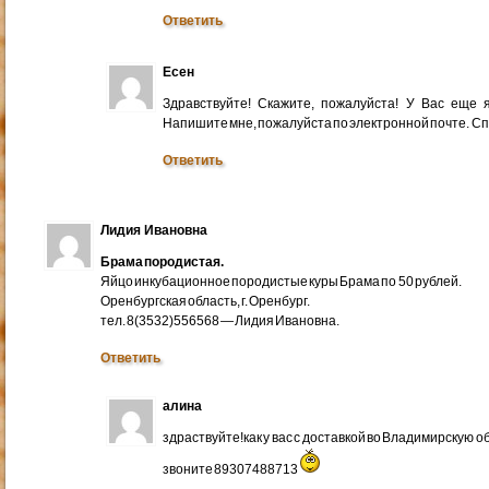
Ответить
Есен
Здравствуйте! Скажите, пожалуйста! У Вас еще
Напишите мне, пожалуйста по электронной почте. Cп
Ответить
Лидия Ивановна
Брама породистая.
Яйцо инкубационное породистые куры Брама по 50 рублей.
Оренбургская область, г. Оренбург.
тел. 8(3532)556568 — Лидия Ивановна.
Ответить
алина
здраствуйте!как у вас с доставкой во Владимирскую 
звоните 89307488713