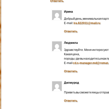
Ответить
Ирина
Добрый день, минимальная парти
E-mail:
ira.822011@mail.ru
Ответить
Людмила
Здравствуйте. Меня интересуют 
Какая цена,
породы, где вы находитесь и как
E-mail
cd.s-manager.md@romat.
Ответить
Дилмурод
Приветь вы сможете яицы отправ
Ответить