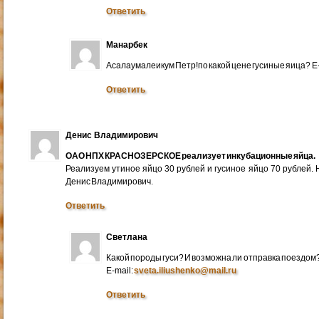
Ответить
Манарбек
Асалаумалеикум Петр!по какой цене гусиные яица? E
Ответить
Денис Владимирович
ОАО НПХ КРАСНОЗЕРСКОЕ реализует инкубационные яйца.
Реализуем утиное яйцо 30 рублей и гусиное яйцо 70 рублей.
Денис Владимирович.
Ответить
Светлана
Какой породы гуси? И возможна ли отправка поездом
E-mail:
sveta.iliushenko@mail.ru
Ответить