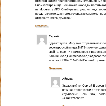
птицами, хотела приобрести яйца инкубационные тяже
Биг-7 какая разница, цены какие на оба, вы могли бы 
из Москвы, у ЛПХ Симбиревых ужас оплодатворен
представляете. Щас погода очень жаркая, может на с
отправите, как вы думаете?
Ответить
Сергей
Здравствуйте. Могу вам отправить поездом
весе взрослой птицы. БИГ 9 тяжелее.Цены
свой телефон. И к Вам вопрос: У Вас есть 
Калининское, Панфиловское, Чалдовар, т.
мой тел. +7 982-714-46-94 Сергей Егорович
Ответить
Айнура
Здравствуйте, Сергей Егорови
начиная от пол часа где-то час со
случилось? Если что, помо
+996777100057.