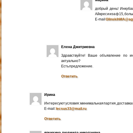
добрый день! Инкуба
Айкрес и иза ф 15, бо
E-mail
GlinskihMA@ag
Елена Дмитриевна
Здравствуйте! Ваше объявление по и
актуально?
Есть предложение.
Ответить
Ирина
Интересуют условия: минимальная партия, доставка в
E-mail:
lecsus33@mail.ru
Ответить
ярчихина людмила николаевна