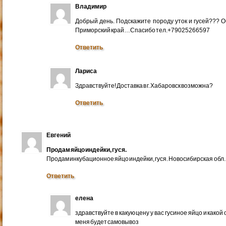
Владимир
Добрый день. Подскажите породу уток и гусей??? 
Приморский край…Спасибо тел.+79025266597
Ответить
Лариса
Здравствуйте! Доставка в г. Хабаровск возможна?
Ответить
Евгений
Продам яйцо индейки, гуся.
Продам инкубационное яйцо индейки, гуся. Новосибирская обл.
Ответить
елена
здравствуйте в какую цену у вас гусиное яйцо и какой
меня будет самовывоз