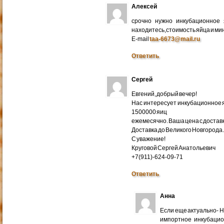
Алексей
срочно нужно инкубационное
находитесь,стоимость яйца и ми
E-mail
taa-6673@mail.ru
Ответить
Сергей
Евгений, добрый вечер!
Нас интересует инкубационное яй
1500000 яиц
ежемесячно. Ваша цена с доставко
Доставка до Великого Новгорода
С уважение!
Круговой Сергей Анатольевич
+7(911)-624-09-71
Ответить
Анна
Если еще актуально- 
импортное инкубацио