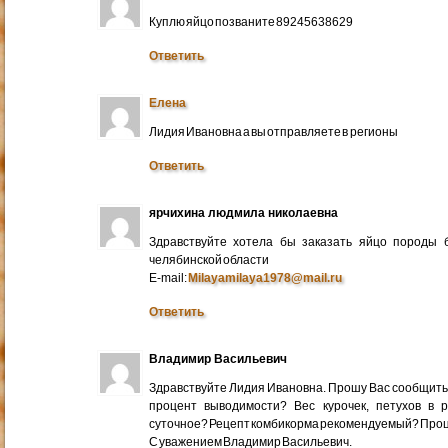
Куплю яйцо позваните 89245638629
Ответить
Елена
Лидия Ивановна а вы отправляете в регионы
Ответить
ярчихина людмила николаевна
Здравствуйте хотела бы заказать яйцо породы 
челябинской области
E-mail:
Milayamilaya1978@mail.ru
Ответить
Владимир Васильевич
Здравствуйте Лидия Ивановна. Прошу Вас сообщить
процент выводимости? Вес курочек, петухов в 
суточное? Рецепт комбикорма рекомендуемый? Про
С уважением Владимир Васильевич.