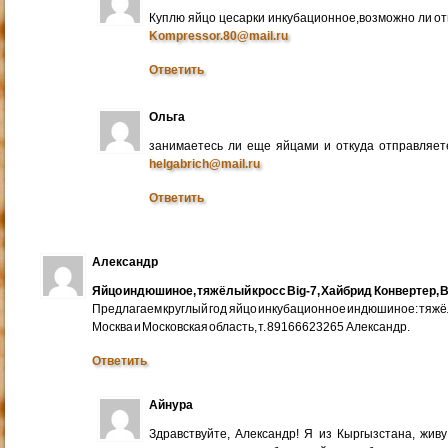
Куплю яйцо цесарки инкубационное,возможно ли от
Kompressor.80@mail.ru
Ответить
Ольга
занимаетесь ли еще яйцами и откуда отправляете
helgabrich@mail.ru
Ответить
Александр
Яйцо индюшиное, тяжёлый кросс Big-7, Хайбрид Конвертер, B
Предлагаем круглый год яйцо инкубационное индюшиное: тяжёлы
Москва и Московская область, т. 89166623265 Александр.
Ответить
Айнура
Здравствуйте, Александр! Я из Кыргызстана, жив