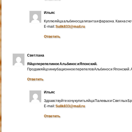
Ильяс
Куплю яйца альбиносца гиганта и фараона. Как на счо
E-mail:
Sulik833@mail.ru
Ответить
Светлана
Яйцо перепелиное Альбинос и Японский.
Продам яйцо инкубационное перепелов Альбинос и Японский. А
Ответить
Ильяс
Здравствуйте хочу купить яйца Палевых и Светлых Бра
E-mail:
Sulik833@mail.ru
Ответить