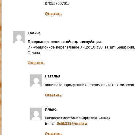
87055709701.
Ответить
Галина
Продам перепелиное яйцо для инкубации.
Инкубационное перепелиное яйцо: 10 руб. за шт. Башкирия
Галина.
Ответить
Наталья
напишите породу ваших перепелов и как с вами связа
Ответить
Ильяс
Как насчет доставки в Киргизию Бишкек.
E-mail:
Sulik833@mail.ru
Ответить