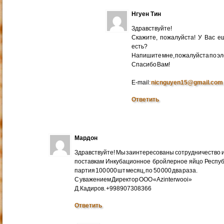
Нгуен Тин
Здравствуйте!
Скажите, пожалуйста! У Вас 
есть?
Напишите мне, пожалуйста по эл
Cпасибо Вам!
E-mail:
nicnguyen15@gmail.com
Ответить
Мардон
Здравствуйте! Мы заинтересованы сотрудничество и
поставкам Инкубационное бройлерное яйцо Респуб
партия 100 000 шт месяц, по 50 000 два раза.
С уважением Директор ООО «Azinterwooi»
Д.Кадиров. +998907308366
Ответить