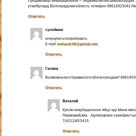
Продам яйцо инкубационное — индейка белая широкогрудая, 
утка Мулард. Волгоградская область. телефон: 89616923042 Л
Ответить
сулейман
хочу купить попробовать
E-mail:
mehanic08@gmail.com
Ответить
Галина
Возможна ли отправка почтой или поездом? 896195
Ответить
Виталий
Куплю инкубационное яйцо кур Мини-мяс
Первомайских. Адлеровских-серебристых
7(4212)65 5415.
Ответить