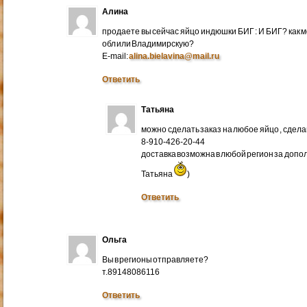
Алина
продаете вы сейчас яйцо индюшки БИГ : И БИГ? как м
обл или Владимирскую?
E-mail:
alina.bielavina@mail.ru
Ответить
Татьяна
можно сделать заказ на любое яйцо , сдел
8-910-426-20-44
доставка возможна в любой регион за доп
Татьяна
)
Ответить
Ольга
Вы в регионы отправляете?
т.89148086116
Ответить