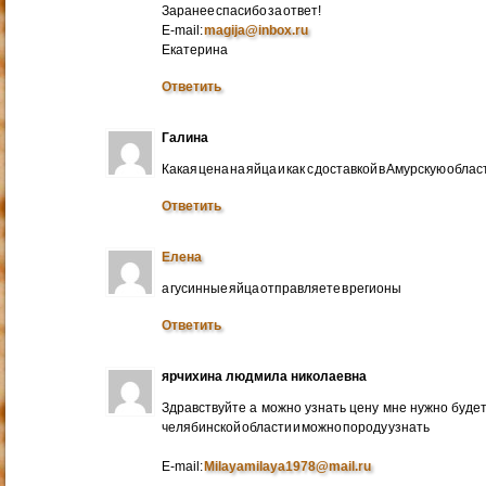
Заранее спасибо за ответ!
E-mail:
magija@inbox.ru
Екатерина
Ответить
Галина
Какая цена на яйца и как с доставкой в Амурскую обл
Ответить
Елена
а гусинные яйца отправляете в регионы
Ответить
ярчихина людмила николаевна
Здравствуйте а можно узнать цену мне нужно будет 
челябинской области и можно породу узнать
E-mail:
Milayamilaya1978@mail.ru