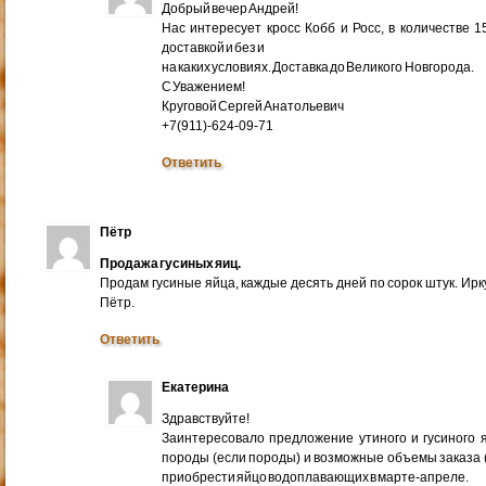
Добрый вечер Андрей!
Нас интересует кросс Кобб и Росс, в количестве 
доставкой и без и
на каких условиях. Доставка до Великого Новгорода.
С Уважением!
Круговой Сергей Анатольевич
+7(911)-624-09-71
Ответить
Пётр
Продажа гусиных яиц.
Продам гусиные яйца, каждые десять дней по сорок штук. Ир
Пётр.
Ответить
Екатерина
Здравствуйте!
Заинтересовало предложение утиного и гусиного я
породы (если породы) и возможные объемы заказа (ми
приобрести яйцо водоплавающих в марте-апреле.