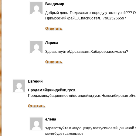
Владимир
Добрый день. Подскажите породу уток и гусей??? 
Приморский край…Спасибо тел.+79025266597
Ответить
Лариса
Здравствуйте! Доставка в г. Хабаровск возможна?
Ответить
Евгений
Продам яйцо индейки, гуся.
Продам инкубационное яйцо индейки, гуся. Новосибирская обл.
Ответить
елена
здравствуйте в какую цену у вас гусиное яйцо и какой
меня будет самовывоз