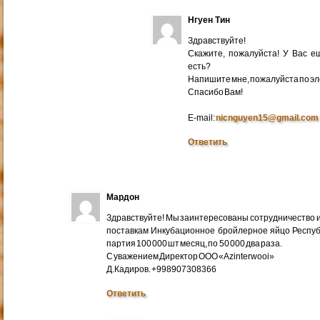
Нгуен Тин
Здравствуйте!
Скажите, пожалуйста! У Вас 
есть?
Напишите мне, пожалуйста по эл
Cпасибо Вам!
E-mail:
nicnguyen15@gmail.com
Ответить
Мардон
Здравствуйте! Мы заинтересованы сотрудничество и
поставкам Инкубационное бройлерное яйцо Респуб
партия 100 000 шт месяц, по 50 000 два раза.
С уважением Директор ООО «Azinterwooi»
Д.Кадиров. +998907308366
Ответить