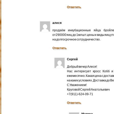
Ответить
алеся
продаём инкубационные яйца бройлер
от290000 яиц до 1мл шт.цены и виды яиц у
на долгосрочное сотрудничество.
Ответить
Сергей
Добрый вечер Алеся!
Нас интересует кросс Кобб и
ежемесячно. Какая цена с доставк
на каких условиях. Доставка до В
С Уважением!
Круговой Сергей Анатольевич
+7(911)-624-09-71
Ответить
Марина