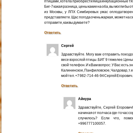
птицами, хотела приобрести яйца инкубационные тяже
Биг-7 какая разница, цены какие на оба, вы могли бы 
из Москвы, у ЛПХ Симбиревых ужас оплодатворен
представляете. Щас погода очень жаркая, может на с
отправите, как вы думаете?
Ответить
Сергей
Здравствуйте. Могу вам отправить поездом
весе взрослой птицы. БИГ 9 тяжелее.Цены
свой телефон. И к Вам вопрос: У Вас есть 
Калининское, Панфиловское, Чалдовар, т.
мой тел. +7 982-714-46-94 Сергей Егорович
Ответить
Айнура
Здравствуйте, Сергей Егорови
начиная от пол часа где-то час со
случилось? Если что, помо
+996777100057.