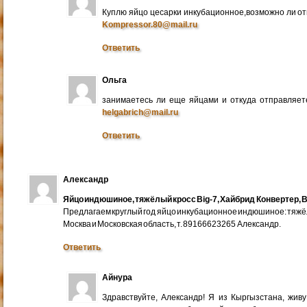
Куплю яйцо цесарки инкубационное,возможно ли от
Kompressor.80@mail.ru
Ответить
Ольга
занимаетесь ли еще яйцами и откуда отправляете
helgabrich@mail.ru
Ответить
Александр
Яйцо индюшиное, тяжёлый кросс Big-7, Хайбрид Конвертер, B
Предлагаем круглый год яйцо инкубационное индюшиное: тяжёлы
Москва и Московская область, т. 89166623265 Александр.
Ответить
Айнура
Здравствуйте, Александр! Я из Кыргызстана, жив