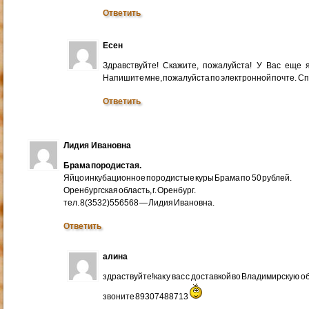
Ответить
Есен
Здравствуйте! Скажите, пожалуйста! У Вас еще
Напишите мне, пожалуйста по электронной почте. Cп
Ответить
Лидия Ивановна
Брама породистая.
Яйцо инкубационное породистые куры Брама по 50 рублей.
Оренбургская область, г. Оренбург.
тел. 8(3532)556568 — Лидия Ивановна.
Ответить
алина
здраствуйте!как у вас с доставкой во Владимирскую 
звоните 89307488713