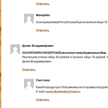
Ответить
Манарбек
Асалаумалеикум Петр!по какой цене гусиные яица? E
Ответить
Денис Владимирович
ОАО НПХ КРАСНОЗЕРСКОЕ реализует инкубационные яйца.
Реализуем утиное яйцо 30 рублей и гусиное яйцо 70 рублей.
Денис Владимирович.
Ответить
Светлана
Какой породы гуси? И возможна ли отправка поездом
E-mail:
sveta.iliushenko@mail.ru
Ответить