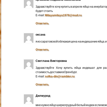
Здравствуйте хочу купить в апреле яйцо на инкубато
будет стоить
E-mail:
Milayamilaya1978@mail.ru
Ответить
оксана
я из саратовской обл какая цена на индюшачие яйца.и к
Ответить
Светлана Викторовна
Здравствуйте Хочу купить яйца индюшат для ра
стоимость доставки в Оренбург.
E-mail:
sofka-din@rambler.ru
Ответить
Дилмурод
мне нужно яйцо ширкогрудный белый индюк если мо