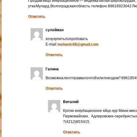
Продам яйцо инкубационное — индейка белая широкогрудая, 
утка Мулард. Волгоградская область. телефон: 89616923042 Л
Ответить
сулейман
хочу купить попробовать
E-mail:
mehanic08@gmail.com
Ответить
Галина
Возможна ли отправка почтой или поездом? 896195
Ответить
Виталий
Куплю инкубационное яйцо кур Мини-мяс
Первомайских. Адлеровских-серебристых
7(4212)65 5415.
Ответить