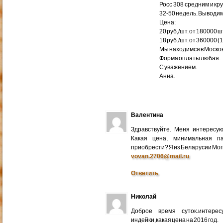
Росс 308 средним и кр
32-50 недель. Выводим
Цена:
20 руб,/шт. от 180000 ш
18 руб./шт. от 360000 (
Мы находимся в Москов
Форма оплаты любая.
С уважением.
Анна.
Валентина
Здравствуйте. Меня интересу
Какая цена, минимальная п
приобрести? Я из Беларусии Мог
vovan.2706@mail.ru
Ответить
Николай
Доброе время суток.интере
индейки,какая цена на 2016 год.