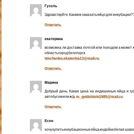
Гузэль
Здравствуйте. Как мне заказать яйцо для инкубации?
Ответить
екатерина
возможна ли доставка почтой или поездом а может 
область город белогорск
timchenko.ekaterina13@mail.ru
Ответить
Марина
Добрый день. Какая цена на индюшиные яйца и гу
автобусом или ж/д.
m_goldshtein1985@mail.ru
Ответить
Есен
хочу купить инкубационные яйца индейка белая широ