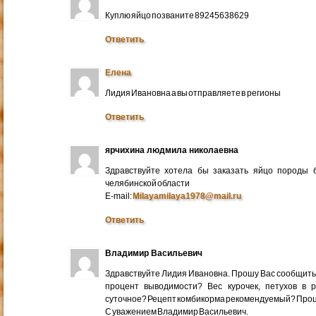
Куплю яйцо позваните 89245638629
Ответить
Елена
Лидия Ивановна а вы отправляете в регионы
Ответить
ярчихина людмила николаевна
Здравствуйте хотела бы заказать яйцо породы 
челябинской области
E-mail:
Milayamilaya1978@mail.ru
Ответить
Владимир Васильевич
Здравствуйте Лидия Ивановна. Прошу Вас сообщить
процент выводимости? Вес курочек, петухов в 
суточное? Рецепт комбикорма рекомендуемый? Про
С уважением Владимир Васильевич.