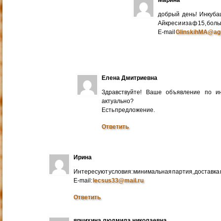
добрый день! Инкуба
Айкрес и иза ф 15, бо
E-mail
GlinskihMA@ag
Елена Дмитриевна
Здравствуйте! Ваше объявление по и
актуально?
Есть предложение.
Ответить
Ирина
Интересуют условия: минимальная партия, доставка в
E-mail:
lecsus33@mail.ru
Ответить
ярчихина людмила николаевна