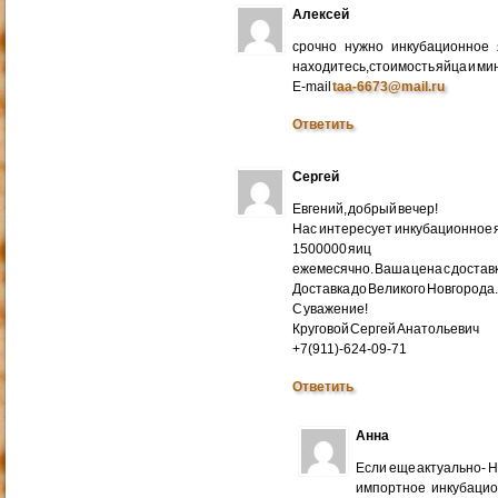
Алексей
срочно нужно инкубационное
находитесь,стоимость яйца и ми
E-mail
taa-6673@mail.ru
Ответить
Сергей
Евгений, добрый вечер!
Нас интересует инкубационное яй
1500000 яиц
ежемесячно. Ваша цена с доставко
Доставка до Великого Новгорода
С уважение!
Круговой Сергей Анатольевич
+7(911)-624-09-71
Ответить
Анна
Если еще актуально- 
импортное инкубацио