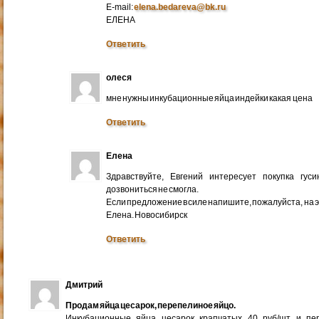
E-mail:
elena.bedareva@bk.ru
ЕЛЕНА
Ответить
олеся
мне нужны инкубационные яйца индейки какая цена
Ответить
Елена
Здравствуйте, Евгений интересует покупка гус
дозвониться не смогла.
Если предложение в силе напишите, пожалуйста, на 
Елена. Новосибирск
Ответить
Дмитрий
Продам яйца цесарок, перепелиное яйцо.
Инкубационные яйца цесарок крапчатых 40 руб/шт и пер