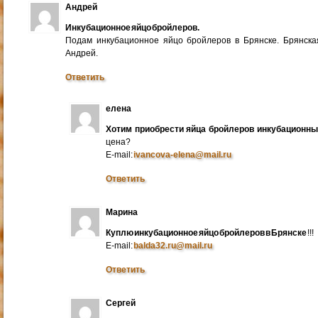
Андрей
Инкубационное яйцо бройлеров.
Подам инкубационное яйцо бройлеров в Брянске. Брянска
Андрей.
Ответить
елена
Хотим приобрести яйца бройлеров инкубационн
цена?
E-mail:
ivancova-elena@mail.ru
Ответить
Марина
Куплю инкубационное яйцо бройлеров в Брянске
!!!
E-mail:
balda32.ru@mail.ru
Ответить
Сергей