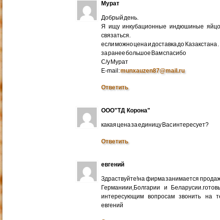
Мурат
Добрый день.
Я ищу инкубационные индюшиные яйцо 
связаться.
если можно цена и доставка до Казакстана .
за ранее большое Вам спасибо
С/у Мурат
E-mail:
munxauzen87@mail.ru
Ответить
ООО"ТД Корона"
какая цена за единицу Вас интересует?
Ответить
евгений
Здраствуйте!на фирма занимается прода
Германиии,Болгарии и Беларусии.готов
интересующим вопросам звонить на т
евгений