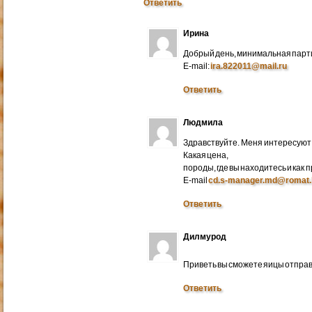
Ответить
Ирина
Добрый день, минимальная парти
E-mail:
ira.822011@mail.ru
Ответить
Людмила
Здравствуйте. Меня интересуют 
Какая цена,
породы, где вы находитесь и как
E-mail
cd.s-manager.md@romat.
Ответить
Дилмурод
Приветь вы сможете яицы отправ
Ответить