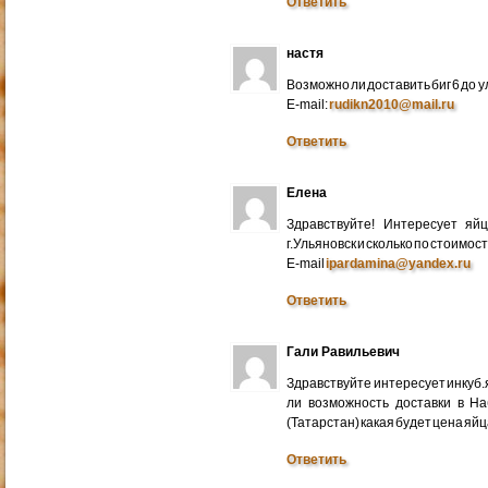
Ответить
настя
Возможно ли доставить биг 6 до у
E-mail:
rudikn2010@mail.ru
Ответить
Елена
Здравствуйте! Интересует яй
г.Ульяновск и сколько по стоимос
E-mail
ipardamina@yandex.ru
Ответить
Гали Равильевич
Здравствуйте интересует инкуб.
ли возможность доставки в Н
(Татарстан) какая будет цена яйц
Ответить