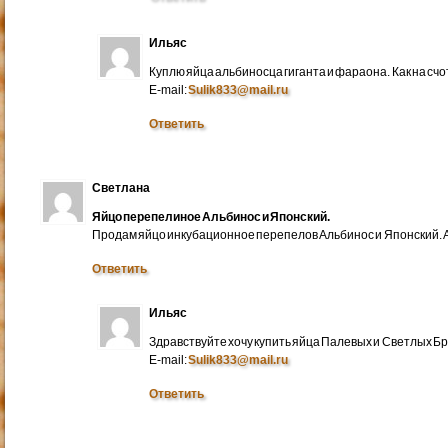
Ильяс
Куплю яйца альбиносца гиганта и фараона. Как на счо
E-mail:
Sulik833@mail.ru
Ответить
Светлана
Яйцо перепелиное Альбинос и Японский.
Продам яйцо инкубационное перепелов Альбинос и Японский. А
Ответить
Ильяс
Здравствуйте хочу купить яйца Палевых и Светлых Бра
E-mail:
Sulik833@mail.ru
Ответить