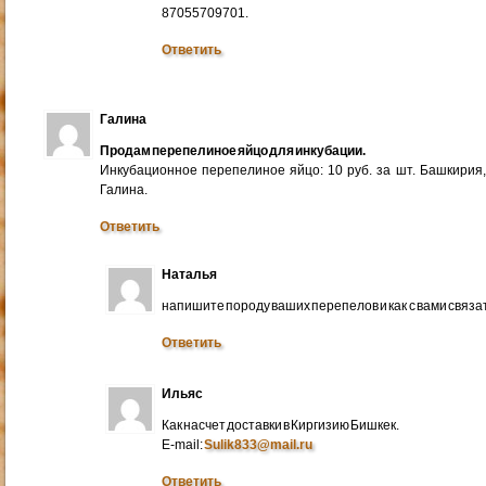
87055709701.
Ответить
Галина
Продам перепелиное яйцо для инкубации.
Инкубационное перепелиное яйцо: 10 руб. за шт. Башкирия
Галина.
Ответить
Наталья
напишите породу ваших перепелов и как с вами связа
Ответить
Ильяс
Как насчет доставки в Киргизию Бишкек.
E-mail:
Sulik833@mail.ru
Ответить