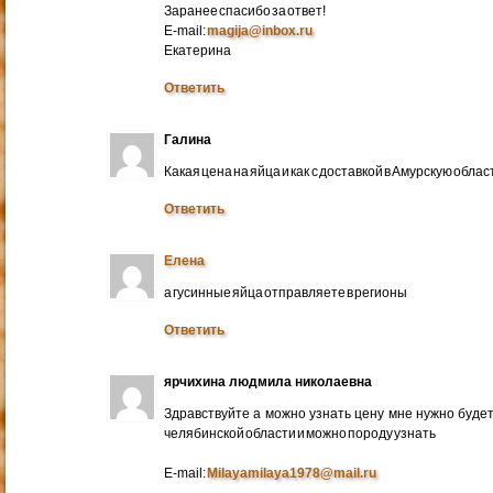
Заранее спасибо за ответ!
E-mail:
magija@inbox.ru
Екатерина
Ответить
Галина
Какая цена на яйца и как с доставкой в Амурскую обл
Ответить
Елена
а гусинные яйца отправляете в регионы
Ответить
ярчихина людмила николаевна
Здравствуйте а можно узнать цену мне нужно будет 
челябинской области и можно породу узнать
E-mail:
Milayamilaya1978@mail.ru