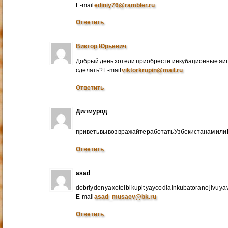
E-mail
ediniy76@rambler.ru
Ответить
Виктор Юрьевич
Добрый день хотели приобрести инкубационные яица
сделать? E-mail
viktorkrupin@mail.ru
Ответить
Дилмурод
приветь вы воз вражайте работать Узбекистанам ил
Ответить
asad
dobriy den ya xotel bi kupit yayco dla inkubatora no jivu ya v 
E-mail
asad_musaev@bk.ru
Ответить