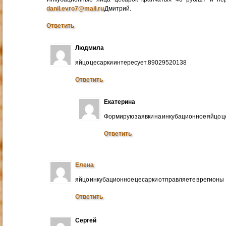
danil.evro7@mail.ru
Дмитрий.
Ответить
Людмила
яйцо цесарки интересует.89029520138
Ответить
Екатерина
Формирую заявки на инкубационное яйцо ц
Ответить
Елена
яйцо инкубационное цесарки отправляете в регионы
Ответить
Сергей