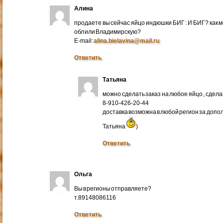
Алина
продаете вы сейчас яйцо индюшки БИГ : И БИГ? как м
обл или Владимирскую?
E-mail:
alina.bielavina@mail.ru
Ответить
Татьяна
можно сделать заказ на любое яйцо , сдел
8-910-426-20-44
доставка возможна в любой регион за доп
Татьяна
)
Ответить
Ольга
Вы в регионы отправляете?
т.89148086116
Ответить