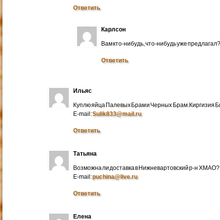
Ответить
Карлсон
Вам кто-нибудь, что-нибудь уже предлагал
Ответить
Ильяс
Куплю яйца Палевых Брам и Черных Брам.Киргизия Би
E-mail:
Sulik833@mail.ru
Ответить
Татьяна
Возможна ли доставка в Нижневартовский р-н ХМАО?
E-mail:
puchina@live.ru
Ответить
Елена