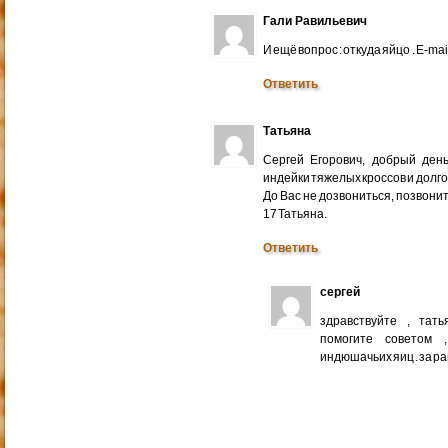
Гали Равильевич
И ещё вопрос : откуда яйцо . E-mail
Ответить
Татьяна
Сергей Егорович, добрый ден
индейки тяжелых кроссов и долго
До Вас не дозвониться, позвонит
17 Татьяна.
Ответить
сергей
здравствуйте , тат
помогите советом 
индюшачьих яиц . за р