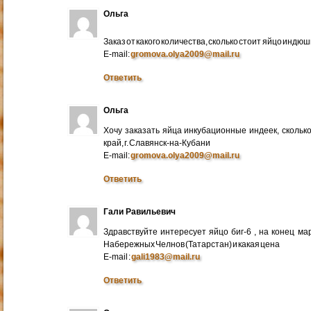
Ольга
Заказ от какого количества, сколько стоит яйцо индю
E-mail:
gromova.olya2009@mail.ru
Ответить
Ольга
Хочу заказать яйца инкубационные индеек, сколько
край, г. Славянск-на-Кубани
E-mail:
gromova.olya2009@mail.ru
Ответить
Гали Равильевич
Здравствуйте интересует яйцо биг-6 , на конец ма
Набережных Челнов (Татарстан) и какая цена
E-mail :
gali1983@mail.ru
Ответить