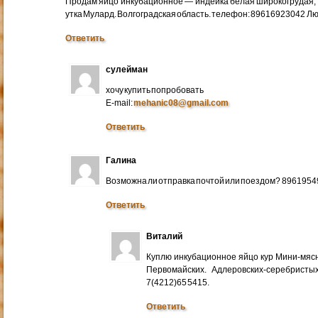
Продам яйцо инкубационное — индейка белая широкогрудая, 
утка Мулард. Волгоградская область. телефон: 89616923042 Л
Ответить
сулейман
хочу купить попробовать
E-mail:
mehanic08@gmail.com
Ответить
Галина
Возможна ли отправка почтой или поездом? 896195
Ответить
Виталий
Куплю инкубационное яйцо кур Мини-мяс
Первомайских. Адлеровских-серебристых
7(4212)65 5415.
Ответить