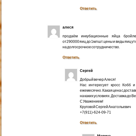
Ответить
алеся
продаём инкубационные яйца бройлер
от290000 яиц до 1мл шт.цены и виды яиц у
на долгосрочное сотрудничество.
Ответить
Сергей
Добрый вечер Алеся!
Нас интересует кросс Кобб и
ежемесячно. Какая цена с доставк
на каких условиях. Доставка до В
С Уважением!
Круговой Сергей Анатольевич
+7(911)-624-09-71
Ответить
Марина