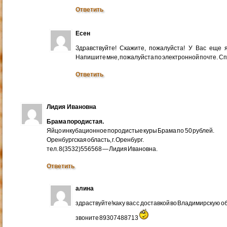
Ответить
Есен
Здравствуйте! Скажите, пожалуйста! У Вас еще
Напишите мне, пожалуйста по электронной почте. Cп
Ответить
Лидия Ивановна
Брама породистая.
Яйцо инкубационное породистые куры Брама по 50 рублей.
Оренбургская область, г. Оренбург.
тел. 8(3532)556568 — Лидия Ивановна.
Ответить
алина
здраствуйте!как у вас с доставкой во Владимирскую 
звоните 89307488713