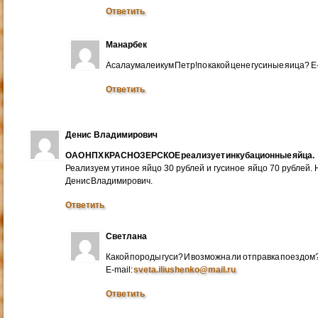
Ответить
Манарбек
Асалаумалеикум Петр!по какой цене гусиные яица? E
Ответить
Денис Владимирович
ОАО НПХ КРАСНОЗЕРСКОЕ реализует инкубационные яйца.
Реализуем утиное яйцо 30 рублей и гусиное яйцо 70 рублей.
Денис Владимирович.
Ответить
Светлана
Какой породы гуси? И возможна ли отправка поездом
E-mail:
sveta.iliushenko@mail.ru
Ответить