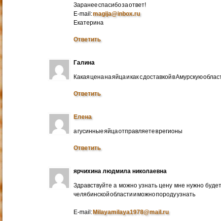
Заранее спасибо за ответ!
E-mail:
magija@inbox.ru
Екатерина
Ответить
Галина
Какая цена на яйца и как с доставкой в Амурскую обл
Ответить
Елена
а гусинные яйца отправляете в регионы
Ответить
ярчихина людмила николаевна
Здравствуйте а можно узнать цену мне нужно будет 
челябинской области и можно породу узнать
E-mail:
Milayamilaya1978@mail.ru