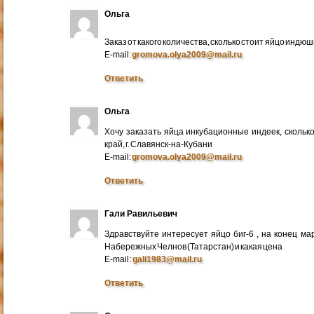
Ольга
Заказ от какого количества, сколько стоит яйцо индю
E-mail:
gromova.olya2009@mail.ru
Ответить
Ольга
Хочу заказать яйца инкубационные индеек, сколько
край, г. Славянск-на-Кубани
E-mail:
gromova.olya2009@mail.ru
Ответить
Гали Равильевич
Здравствуйте интересует яйцо биг-6 , на конец ма
Набережных Челнов (Татарстан) и какая цена
E-mail :
gali1983@mail.ru
Ответить