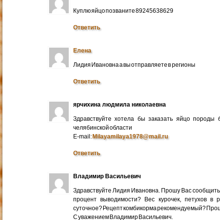
Куплю яйцо позваните 89245638629
Ответить
Елена
Лидия Ивановна а вы отправляете в регионы
Ответить
ярчихина людмила николаевна
Здравствуйте хотела бы заказать яйцо породы 
челябинской области
E-mail:
Milayamilaya1978@mail.ru
Ответить
Владимир Васильевич
Здравствуйте Лидия Ивановна. Прошу Вас сообщить
процент выводимости? Вес курочек, петухов в 
суточное? Рецепт комбикорма рекомендуемый? Про
С уважением Владимир Васильевич.