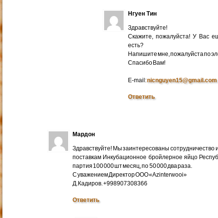
Нгуен Тин
Здравствуйте!
Скажите, пожалуйста! У Вас 
есть?
Напишите мне, пожалуйста по эл
Cпасибо Вам!
E-mail:
nicnguyen15@gmail.com
Ответить
Мардон
Здравствуйте! Мы заинтересованы сотрудничество и
поставкам Инкубационное бройлерное яйцо Респуб
партия 100 000 шт месяц, по 50 000 два раза.
С уважением Директор ООО «Azinterwooi»
Д.Кадиров. +998907308366
Ответить