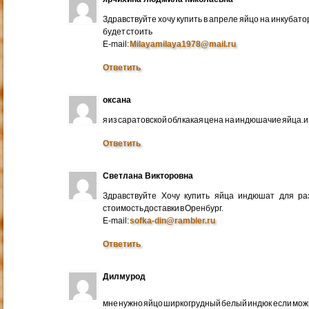
Здравствуйте хочу купить в апреле яйцо на инкубато
будет стоить
E-mail:
Milayamilaya1978@mail.ru
Ответить
оксана
я из саратовской обл какая цена на индюшачие яйца.и к
Ответить
Светлана Викторовна
Здравствуйте Хочу купить яйца индюшат для ра
стоимость доставки в Оренбург.
E-mail:
sofka-din@rambler.ru
Ответить
Дилмурод
мне нужно яйцо ширкогрудный белый индюк если мо