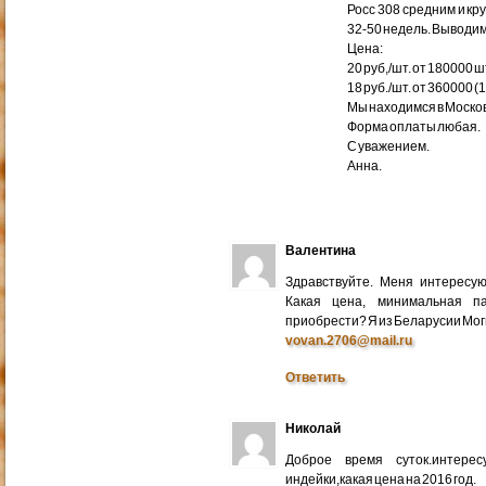
Росс 308 средним и кр
32-50 недель. Выводим
Цена:
20 руб,/шт. от 180000 ш
18 руб./шт. от 360000 (
Мы находимся в Москов
Форма оплаты любая.
С уважением.
Анна.
Валентина
Здравствуйте. Меня интересу
Какая цена, минимальная п
приобрести? Я из Беларусии Мог
vovan.2706@mail.ru
Ответить
Николай
Доброе время суток.интере
индейки,какая цена на 2016 год.