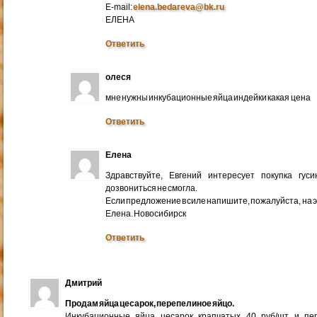
E-mail:
elena.bedareva@bk.ru
ЕЛЕНА
Ответить
олеся
мне нужны инкубационные яйца индейки какая цена
Ответить
Елена
Здравствуйте, Евгений интересует покупка гус
дозвониться не смогла.
Если предложение в силе напишите, пожалуйста, на 
Елена. Новосибирск
Ответить
Дмитрий
Продам яйца цесарок, перепелиное яйцо.
Инкубационные яйца цесарок крапчатых 40 руб/шт и пер