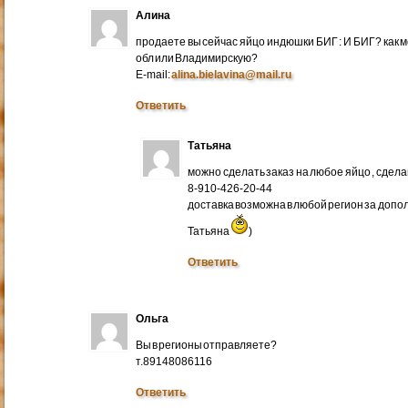
Алина
продаете вы сейчас яйцо индюшки БИГ : И БИГ? как м
обл или Владимирскую?
E-mail:
alina.bielavina@mail.ru
Ответить
Татьяна
можно сделать заказ на любое яйцо , сдел
8-910-426-20-44
доставка возможна в любой регион за доп
Татьяна
)
Ответить
Ольга
Вы в регионы отправляете?
т.89148086116
Ответить