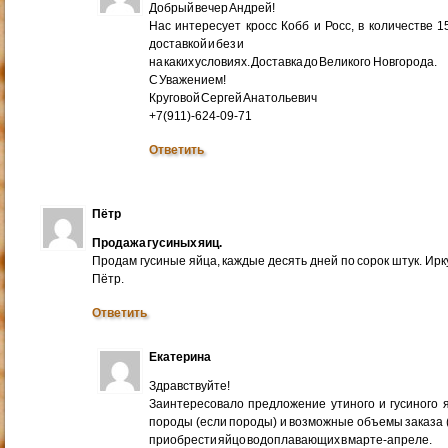
Добрый вечер Андрей!
Нас интересует кросс Кобб и Росс, в количестве 
доставкой и без и
на каких условиях. Доставка до Великого Новгорода.
С Уважением!
Круговой Сергей Анатольевич
+7(911)-624-09-71
Ответить
Пётр
Продажа гусиных яиц.
Продам гусиные яйца, каждые десять дней по сорок штук. Ир
Пётр.
Ответить
Екатерина
Здравствуйте!
Заинтересовало предложение утиного и гусиного я
породы (если породы) и возможные объемы заказа (ми
приобрести яйцо водоплавающих в марте-апреле.