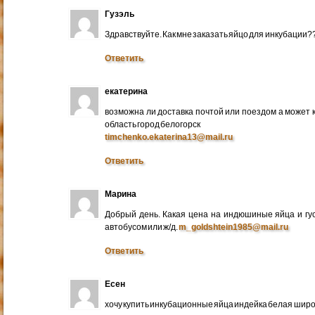
Гузэль
Здравствуйте. Как мне заказать яйцо для инкубации?
Ответить
екатерина
возможна ли доставка почтой или поездом а может 
область город белогорск
timchenko.ekaterina13@mail.ru
Ответить
Марина
Добрый день. Какая цена на индюшиные яйца и гу
автобусом или ж/д.
m_goldshtein1985@mail.ru
Ответить
Есен
хочу купить инкубационные яйца индейка белая широ