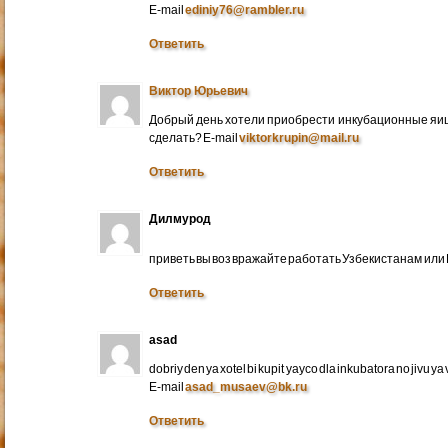
E-mail
ediniy76@rambler.ru
Ответить
Виктор Юрьевич
Добрый день хотели приобрести инкубационные яица
сделать? E-mail
viktorkrupin@mail.ru
Ответить
Дилмурод
приветь вы воз вражайте работать Узбекистанам ил
Ответить
asad
dobriy den ya xotel bi kupit yayco dla inkubatora no jivu ya v 
E-mail
asad_musaev@bk.ru
Ответить