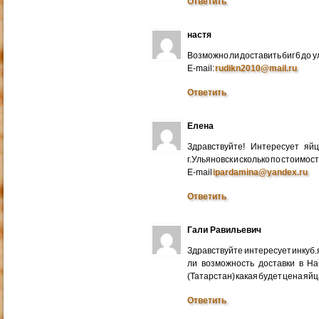
Ответить
настя
Возможно ли доставить биг 6 до у
E-mail:
rudikn2010@mail.ru
Ответить
Елена
Здравствуйте! Интересует яй
г.Ульяновск и сколько по стоимос
E-mail
ipardamina@yandex.ru
Ответить
Гали Равильевич
Здравствуйте интересует инкуб.
ли возможность доставки в Н
(Татарстан) какая будет цена яйц
Ответить