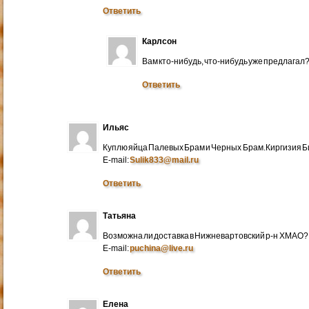
Ответить
Карлсон
Вам кто-нибудь, что-нибудь уже предлагал
Ответить
Ильяс
Куплю яйца Палевых Брам и Черных Брам.Киргизия Би
E-mail:
Sulik833@mail.ru
Ответить
Татьяна
Возможна ли доставка в Нижневартовский р-н ХМАО?
E-mail:
puchina@live.ru
Ответить
Елена