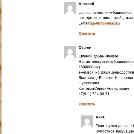
Алексей
срочно нужно инкубационное
находитесь,стоимость яйца и ми
E-mail
taa-6673@mail.ru
Ответить
Сергей
Евгений, добрый вечер!
Нас интересует инкубационное яй
1500000 яиц
ежемесячно. Ваша цена с доставко
Доставка до Великого Новгорода
С уважение!
Круговой Сергей Анатольевич
+7(911)-624-09-71
Ответить
Анна
Если еще актуально- 
импортное инкубацио