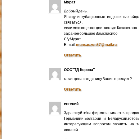
Мурат
Добрый день.
Я ищу инкубационные индюшиные яйцо 
связаться.
если можно цена и доставка до Казакстана .
за ранее большое Вам спасибо
С/у Мурат
E-mail:
munxauzen87@mail.ru
Ответить
ООО"ТД Корона"
какая цена за единицу Вас интересует?
Ответить
евгений
Здраствуйте!на фирма занимается прода
Германиии,Болгарии и Беларусии.готов
интересующим вопросам звонить на т
евгений