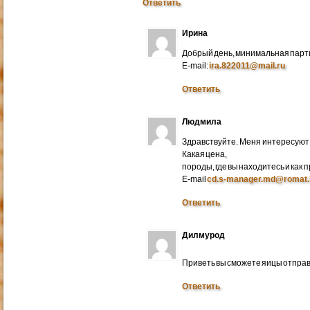
Ответить
Ирина
Добрый день, минимальная парти
E-mail:
ira.822011@mail.ru
Ответить
Людмила
Здравствуйте. Меня интересуют 
Какая цена,
породы, где вы находитесь и как
E-mail
cd.s-manager.md@romat.
Ответить
Дилмурод
Приветь вы сможете яицы отправ
Ответить