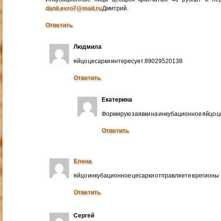
danil.evro7@mail.ru
Дмитрий.
Ответить
Людмила
яйцо цесарки интересует.89029520138
Ответить
Екатерина
Формирую заявки на инкубационное яйцо ц
Ответить
Елена
яйцо инкубационное цесарки отправляете в регионы
Ответить
Сергей