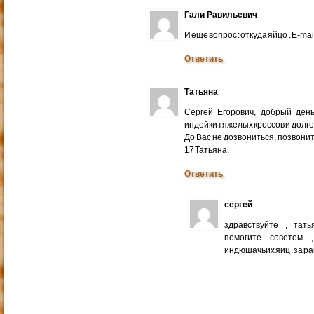
Гали Равильевич
И ещё вопрос : откуда яйцо . E-mail
Ответить
Татьяна
Сергей Егорович, добрый ден
индейки тяжелых кроссов и долго
До Вас не дозвониться, позвонит
17 Татьяна.
Ответить
сергей
здравствуйте , тат
помогите советом 
индюшачьих яиц . за р