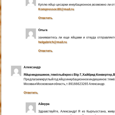
Куплю яйцо цесарки инкубационное,возможно ли от
Kompressor.80@mail.ru
Ответить
Ольга
занимаетесь ли еще яйцами и откуда отправляете
helgabrich@mail.ru
Ответить
Александр
Яйцо индюшиное, тяжёлый кросс Big-7, Хайбрид Конвертер, B
Предлагаем круглый год яйцо инкубационное индюшиное: тяжёлы
Москва и Московская область, т. 89166623265 Александр.
Ответить
Айнура
Здравствуйте, Александр! Я из Кыргызстана, жив