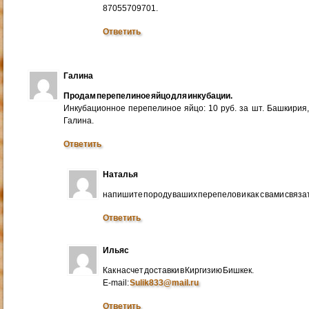
87055709701.
Ответить
Галина
Продам перепелиное яйцо для инкубации.
Инкубационное перепелиное яйцо: 10 руб. за шт. Башкирия
Галина.
Ответить
Наталья
напишите породу ваших перепелов и как с вами связа
Ответить
Ильяс
Как насчет доставки в Киргизию Бишкек.
E-mail:
Sulik833@mail.ru
Ответить