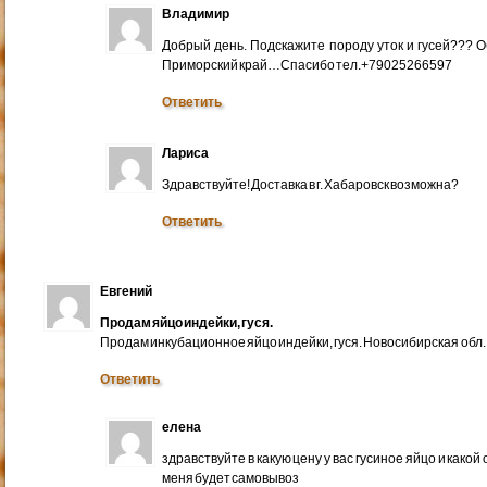
Владимир
Добрый день. Подскажите породу уток и гусей??? 
Приморский край…Спасибо тел.+79025266597
Ответить
Лариса
Здравствуйте! Доставка в г. Хабаровск возможна?
Ответить
Евгений
Продам яйцо индейки, гуся.
Продам инкубационное яйцо индейки, гуся. Новосибирская обл.
Ответить
елена
здравствуйте в какую цену у вас гусиное яйцо и какой
меня будет самовывоз