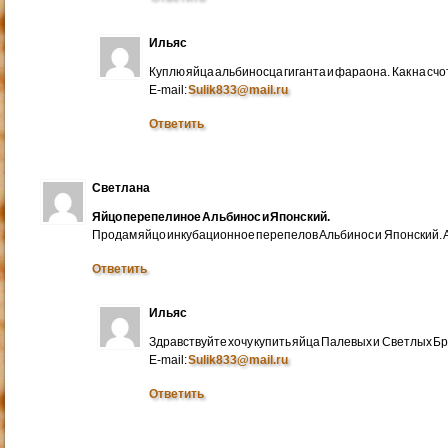
Ильяс
Куплю яйца альбиносца гиганта и фараона. Как на счо
E-mail:
Sulik833@mail.ru
Ответить
Светлана
Яйцо перепелиное Альбинос и Японский.
Продам яйцо инкубационное перепелов Альбинос и Японский. А
Ответить
Ильяс
Здравствуйте хочу купить яйца Палевых и Светлых Бра
E-mail:
Sulik833@mail.ru
Ответить