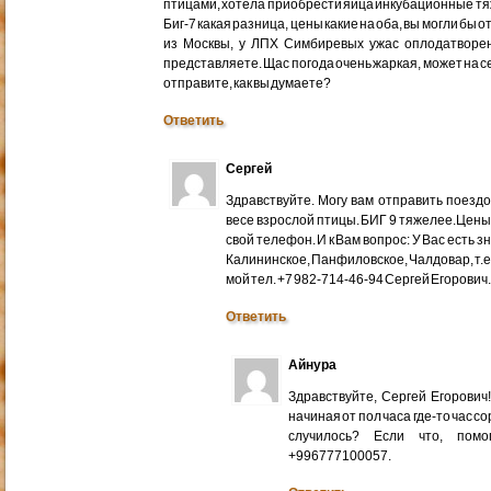
птицами, хотела приобрести яйца инкубационные тяже
Биг-7 какая разница, цены какие на оба, вы могли бы 
из Москвы, у ЛПХ Симбиревых ужас оплодатворен
представляете. Щас погода очень жаркая, может на с
отправите, как вы думаете?
Ответить
Сергей
Здравствуйте. Могу вам отправить поездом
весе взрослой птицы. БИГ 9 тяжелее.Цены
свой телефон. И к Вам вопрос: У Вас есть 
Калининское, Панфиловское, Чалдовар, т.
мой тел. +7 982-714-46-94 Сергей Егорович
Ответить
Айнура
Здравствуйте, Сергей Егорови
начиная от пол часа где-то час со
случилось? Если что, помо
+996777100057.