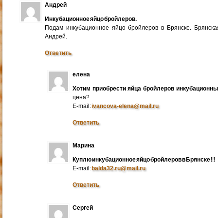
Андрей
Инкубационное яйцо бройлеров.
Подам инкубационное яйцо бройлеров в Брянске. Брянска
Андрей.
Ответить
елена
Хотим приобрести яйца бройлеров инкубационн
цена?
E-mail:
ivancova-elena@mail.ru
Ответить
Марина
Куплю инкубационное яйцо бройлеров в Брянске
!!!
E-mail:
balda32.ru@mail.ru
Ответить
Сергей