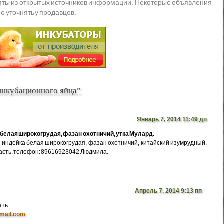
яты из открытых источников информации. Некоторые объявления
о уточнять у продавцов.
инкубационного яйца”
Январь 7, 2014 11:49 дп
белая широкогрудая, фазан охотничий, утка Мулард.
индейка белая широкогрудая, фазан охотничий, китайский изумрудный,
ласть. телефон: 89616923042 Людмила.
Апрель 7, 2014 9:13 пп
ать
mail.com