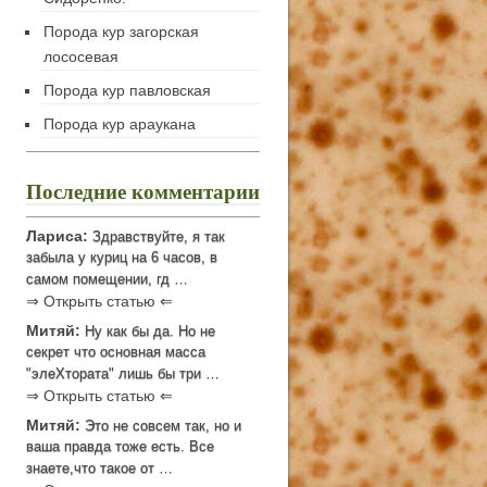
Порода кур загорская
лососевая
Порода кур павловская
Порода кур араукана
Последние комментарии
Лариса:
Здравствуйте, я так
забыла у куриц на 6 часов, в
самом помещении, гд …
⇒ Открыть статью ⇐
Митяй:
Ну как бы да. Но не
секрет что основная масса
"элеХтората" лишь бы три …
⇒ Открыть статью ⇐
Митяй:
Это не совсем так, но и
ваша правда тоже есть. Все
знаете,что такое от …