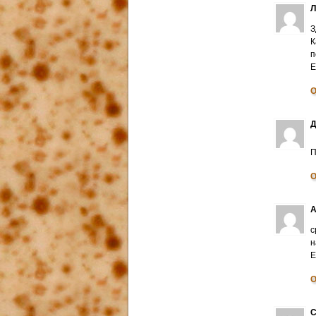
З
К
п
E
О
Д
П
О
А
с
н
E
О
С