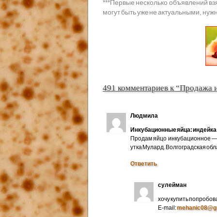
***
Первые несколько объявлений вз
могут быть уже не актуальными, нужн
491 комментариев к “Продажа 
Людмила
Инкубационные яйца: индейка 
Продам яйцо инкубационное — 
утка Мулард. Волгоградская об
Ответить
сулейман
хочу купить попробов
E-mail:
mehanic08@g