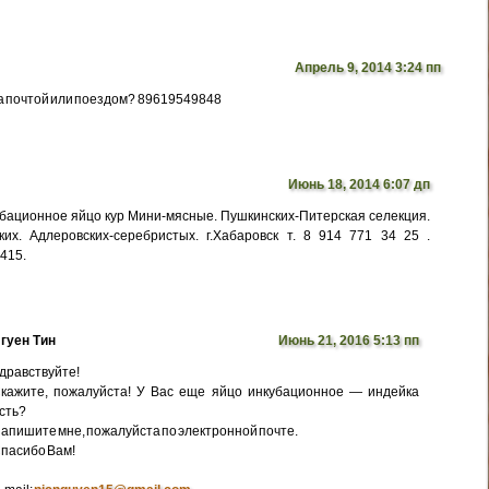
Апрель 9, 2014 3:24 пп
а почтой или поездом? 89619549848
Июнь 18, 2014 6:07 дп
бационное яйцо кур Мини-мясные. Пушкинских-Питерская селекция.
их. Адлеровских-серебристых. г.Хабаровск т. 8 914 771 34 25 .
5415.
гуен Тин
Июнь 21, 2016 5:13 пп
дравствуйте!
кажите, пожалуйста! У Вас еще яйцо инкубационное — индейка
сть?
апишите мне, пожалуйста по электронной почте.
пасибо Вам!