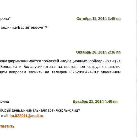
рона"
Октябрь 11, 2014 2:45 пп
 за единицу Вас интересует?
Октябрь 26, 2014 2:36 пп
е!на фирма занимается продажей инкубационных бройлерных яиц из
,Болгарии и Беларусии.готовы на постоянное сотрудничество.по
щим вопросам звонить на телефон.+375299047479.с уважением
рина
Декабрь 21, 2014 4:46 пп
обрый день, минимальная партия сколько яиц?
-mail:
ira.822011@mail.ru
тветить