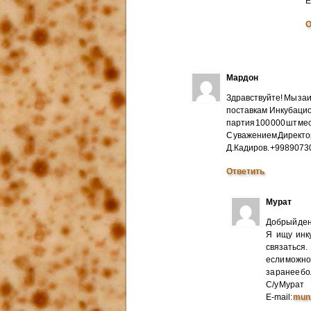
E
О
Мардон
Здравствуйте! Мы за
поставкам Инкубацио
партия 100 000 шт мес
С уважением Директо
Д.Кадиров. +998907
Ответить
Мурат
Добрый ден
Я ищу инк
связаться.
если можно 
за ранее б
С/у Мурат
E-mail:
mun