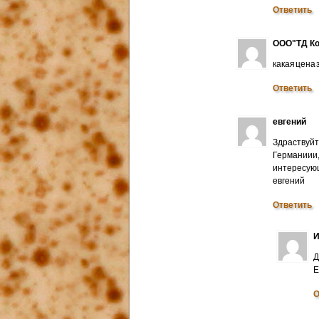
Ответить
ООО"ТД Ко
какая цена
Ответить
евгений
Здраствуйт
Германиии
интересую
евгений
Ответить
И
Д
E
О