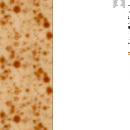
Е
Н
1
е
Д
С
К
+
О