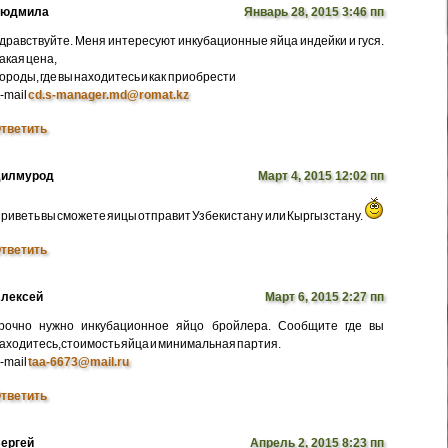
Людмила
Январь 28, 2015 3:46 пп
дравствуйте. Меня интересуют инкубационные яйца индейки и гуся.
акая цена,
ороды, где вы находитесь и как приобрести
-mail
cd.s-manager.md@romat.kz
тветить
илмурод
Март 4, 2015 12:02 пп
риветь вы сможете яицы отправит Узбекистану или Кыргызстану.
тветить
лексей
Март 6, 2015 2:27 пп
рочно нужно инкубационное яйцо бройлера. Сообщите где вы
аходитесь,стоимость яйца и минимальная партия.
-mail
taa-6673@mail.ru
тветить
ергей
Апрель 2, 2015 8:23 пп