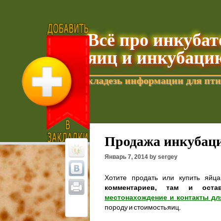
Всё про инкуба
яиц и инкубаци
кладезь информации для пти
Добавить текущую страницу в Избранное
Продажа инкубаци
Январь 7, 2014 by sergey
Хотите продать или купить яйц
комментариев, там и оста
местонахождение и контакты дл
породу и стоимость яиц.