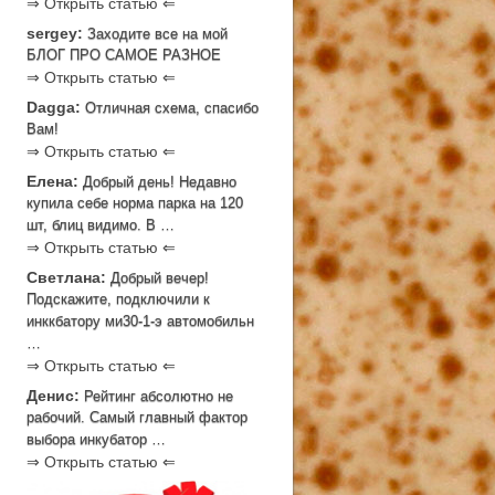
⇒ Открыть статью ⇐
sergey:
Заходите все на мой
БЛОГ ПРО САМОЕ РАЗНОЕ
⇒ Открыть статью ⇐
Dagga:
Отличная схема, спасибо
Вам!
⇒ Открыть статью ⇐
Елена:
Добрый день! Недавно
купила себе норма парка на 120
шт, блиц видимо. В …
⇒ Открыть статью ⇐
Светлана:
Добрый вечер!
Подскажите, подключили к
инккбатору ми30-1-э автомобильн
…
⇒ Открыть статью ⇐
Денис:
Рейтинг абсолютно не
рабочий. Самый главный фактор
выбора инкубатор …
⇒ Открыть статью ⇐