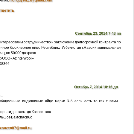
-mail:
nicnguyen15@gmail.com
тветить
Сентябрь 23, 2014 7:43 пп
интересованы сотрудничество и заключение долгосрочной контракта по
нное бройлерное яйцо Республику Узбекистан г.Навоий,минимальная
яц, по 50 000 два раза.
р ООО «Azinterwooi»
308366
Октябрь 7, 2014 10:16 дп
ь.
убационные индюшиные яйцо марки R-6 если есть то как с вами
цена и доставка до Казакстана .
ольшое Вам спасибо
xauzen87@mail.ru