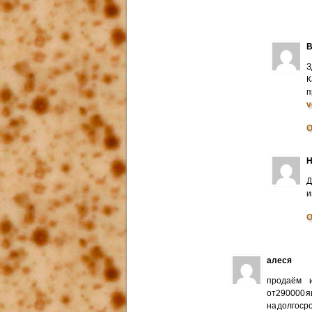
В
З
К
п
v
О
Н
Д
и
О
алеся
продаём и
от290000 я
на долгоср