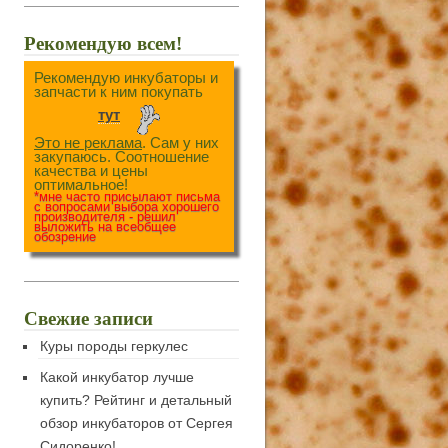
Рекомендую всем!
Рекомендую инкубаторы и
запчасти к ним покупать
тут
Это не реклама
. Сам у них
закупаюсь. Соотношение
качества и цены
оптимальное!
*мне часто присылают письма
с вопросами выбора хорошего
производителя - решил
выложить на всеобщее
обозрение
Свежие записи
Куры породы геркулес
Какой инкубатор лучше
купить? Рейтинг и детальный
обзор инкубаторов от Сергея
Сидоренко!