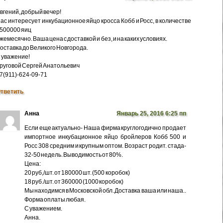
вгений, добрый вечер!
ас интересует инкубационное яйцо кросса Кобб и Росс, в количестве
500000 яиц
жемесячно. Ваша цена с доставкой и без, и на каких условиях.
оставка до Великого Новгорода.
 уважение!
руговой Сергей Анатольевич
7(911)-624-09-71
тветить
Анна
Январь 25, 2016 6:25 пп
Если еще актуально- Наша фирма круглогодично продает
импортное инкубационное яйцо бройлеров Кобб 500 и
Росс 308 средним и крупным оптом. Возраст родит. стада-
32-50 недель. Выводимость от 80%.
Цена:
20 руб,/шт. от 180000 шт. (500 коробок)
18 руб./шт. от 360000 (1000 коробок)
Мы находимся в Московской обл. Доставка ваша или наша..
Форма оплаты любая.
С уважением.
Анна.