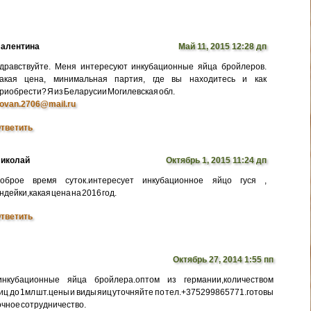
алентина
Май 11, 2015 12:28 дп
дравствуйте. Меня интересуют инкубационные яйца бройлеров.
акая цена, минимальная партия, где вы находитесь и как
риобрести? Я из Беларусии Могилевская обл.
ovan.2706@mail.ru
тветить
иколай
Октябрь 1, 2015 11:24 дп
оброе время суток.интересует инкубационное яйцо гуся ,
ндейки,какая цена на 2016 год.
тветить
Октябрь 27, 2014 1:55 пп
нкубационные яйца бройлера.оптом из германии,количеством
иц до 1мл шт.цены и виды яиц уточняйте по тел.+375299865771.готовы
очное сотрудничество.