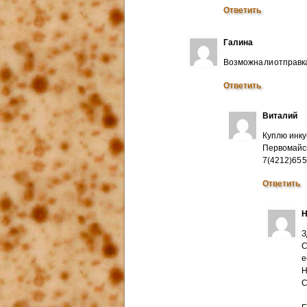
Ответить
Галина
Возможна ли отправк
Ответить
Виталий
Куплю инку
Первомайск
7(4212)65 
Ответить
Н
З
С
е
Н
C