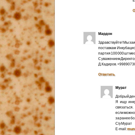
E
О
Мардон
Здравствуйте! Мы за
поставкам Инкубацио
партия 100 000 шт мес
С уважением Директо
Д.Кадиров. +998907
Ответить
Мурат
Добрый ден
Я ищу инк
связаться.
если можно 
за ранее б
С/у Мурат
E-mail:
mun