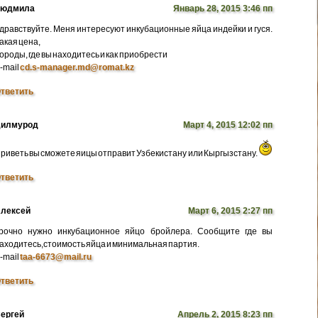
Людмила
Январь 28, 2015 3:46 пп
дравствуйте. Меня интересуют инкубационные яйца индейки и гуся.
акая цена,
ороды, где вы находитесь и как приобрести
-mail
cd.s-manager.md@romat.kz
тветить
илмурод
Март 4, 2015 12:02 пп
риветь вы сможете яицы отправит Узбекистану или Кыргызстану.
тветить
лексей
Март 6, 2015 2:27 пп
рочно нужно инкубационное яйцо бройлера. Сообщите где вы
аходитесь,стоимость яйца и минимальная партия.
-mail
taa-6673@mail.ru
тветить
ергей
Апрель 2, 2015 8:23 пп