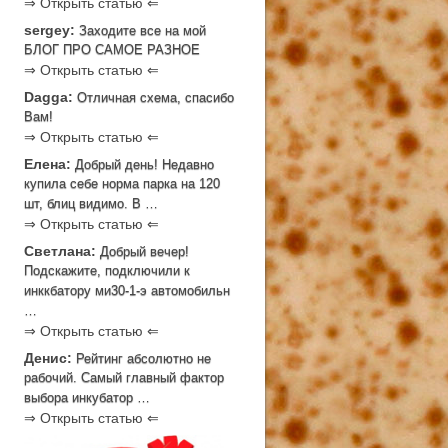
⇒ Открыть статью ⇐
sergey:
Заходите все на мой
БЛОГ ПРО САМОЕ РАЗНОЕ
⇒ Открыть статью ⇐
Dagga:
Отличная схема, спасибо
Вам!
⇒ Открыть статью ⇐
Елена:
Добрый день! Недавно
купила себе норма парка на 120
шт, блиц видимо. В …
⇒ Открыть статью ⇐
Светлана:
Добрый вечер!
Подскажите, подключили к
инккбатору ми30-1-э автомобильн
…
⇒ Открыть статью ⇐
Денис:
Рейтинг абсолютно не
рабочий. Самый главный фактор
выбора инкубатор …
⇒ Открыть статью ⇐