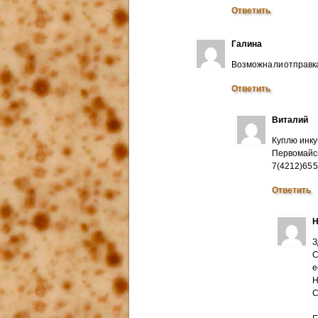
Ответить
Галина
Возможна ли отправк
Ответить
Виталий
Куплю инку
Первомайск
7(4212)65 
Ответить
Н
З
С
е
Н
C