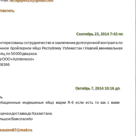
-mail:
nicnguyen15@gmail.com
тветить
Сентябрь 23, 2014 7:43 пп
интересованы сотрудничество и заключение долгосрочной контракта по
нное бройлерное яйцо Республику Узбекистан г.Навоий,минимальная
яц, по 50 000 два раза.
р ООО «Azinterwooi»
308366
Октябрь 7, 2014 10:16 дп
ь.
убационные индюшиные яйцо марки R-6 если есть то как с вами
цена и доставка до Казакстана .
ольшое Вам спасибо
xauzen87@mail.ru