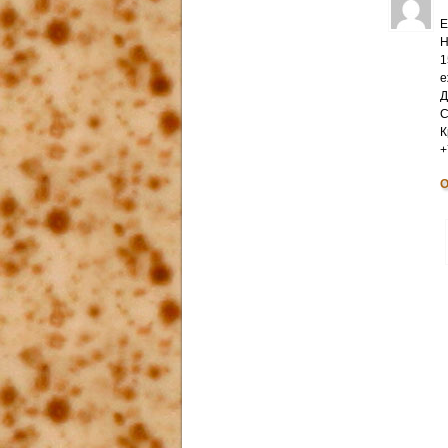
Е
Н
1
е
Д
С
К
+
О