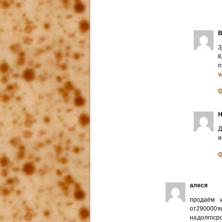
В
З
К
п
v
О
Н
Д
и
О
алеся
продаём и
от290000 я
на долгоср