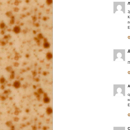
З
К
п
E
О
Д
П
О
А
с
н
E
О
С