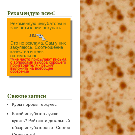
Рекомендую всем!
Рекомендую инкубаторы и
запчасти к ним покупать
тут
Это не реклама
. Сам у них
закупаюсь. Соотношение
качества и цены
оптимальное!
*мне часто присылают письма
с вопросами выбора хорошего
производителя - решил
выложить на всеобщее
обозрение
Свежие записи
Куры породы геркулес
Какой инкубатор лучше
купить? Рейтинг и детальный
обзор инкубаторов от Сергея
Сидоренко!