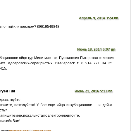
Апрель 9, 2014 3:24 пп
а почтой или поездом? 89619549848
Июнь 18, 2014 6:07 дп
бационное яйцо кур Мини-мясные. Пушкинских-Питерская селекция.
их. Адлеровских-серебристых. г.Хабаровск т. 8 914 771 34 25 .
5415.
гуен Тин
Июнь 21, 2016 5:13 пп
дравствуйте!
кажите, пожалуйста! У Вас еще яйцо инкубационное — индейка
сть?
апишите мне, пожалуйста по электронной почте.
пасибо Вам!