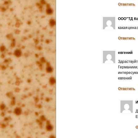
Ответить
ООО"ТД Ко
какая цена
Ответить
евгений
Здраствуйт
Германиии
интересую
евгений
Ответить
И
Д
E
О