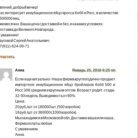
вгений, добрый вечер!
ас интересует инкубационное яйцо кросса Кобб и Росс, в количестве
500000 яиц
жемесячно. Ваша цена с доставкой и без, и на каких условиях.
оставка до Великого Новгорода.
 уважение!
руговой Сергей Анатольевич
7(911)-624-09-71
тветить
Анна
Январь 25, 2016 6:25 пп
Если еще актуально- Наша фирма круглогодично продает
импортное инкубационное яйцо бройлеров Кобб 500 и
Росс 308 средним и крупным оптом. Возраст родит. стада-
32-50 недель. Выводимость от 80%.
Цена:
20 руб,/шт. от 180000 шт. (500 коробок)
18 руб./шт. от 360000 (1000 коробок)
Мы находимся в Московской обл. Доставка ваша или наша..
Форма оплаты любая.
С уважением.
Анна.