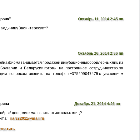
рона"
Октябрь 11, 2014 2:45 пп
 за единицу Вас интересует?
Октябрь 26, 2014 2:36 пп
е!на фирма занимается продажей инкубационных бройлерных яиц из
,Болгарии и Беларусии.готовы на постоянное сотрудничество.по
щим вопросам звонить на телефон.+375299047479.с уважением
рина
Декабрь 21, 2014 4:46 пп
обрый день, минимальная партия сколько яиц?
-mail:
ira.822011@mail.ru
тветить