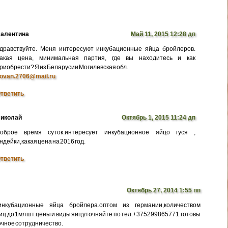
алентина
Май 11, 2015 12:28 дп
дравствуйте. Меня интересуют инкубационные яйца бройлеров.
акая цена, минимальная партия, где вы находитесь и как
риобрести? Я из Беларусии Могилевская обл.
ovan.2706@mail.ru
тветить
иколай
Октябрь 1, 2015 11:24 дп
оброе время суток.интересует инкубационное яйцо гуся ,
ндейки,какая цена на 2016 год.
тветить
Октябрь 27, 2014 1:55 пп
нкубационные яйца бройлера.оптом из германии,количеством
иц до 1мл шт.цены и виды яиц уточняйте по тел.+375299865771.готовы
очное сотрудничество.