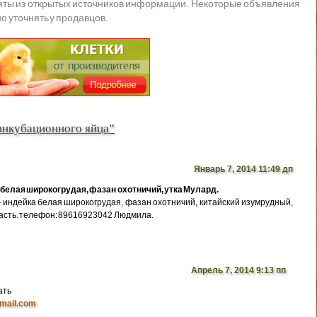
яты из открытых источников информации. Некоторые объявления
о уточнять у продавцов.
инкубационного яйца”
Январь 7, 2014 11:49 дп
белая широкогрудая, фазан охотничий, утка Мулард.
индейка белая широкогрудая, фазан охотничий, китайский изумрудный,
ласть. телефон: 89616923042 Людмила.
Апрель 7, 2014 9:13 пп
ать
mail.com