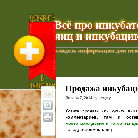
Всё про инкуба
яиц и инкубаци
кладезь информации для пти
Добавить текущую страницу в Избранное
Продажа инкубаци
Январь 7, 2014 by sergey
Хотите продать или купить яйц
комментариев, там и оста
местонахождение и контакты дл
породу и стоимость яиц.