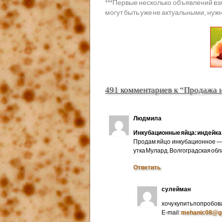
***
Первые несколько объявлений вз
могут быть уже не актуальными, нужн
491 комментариев к “Продажа 
Людмила
Инкубационные яйца: индейка 
Продам яйцо инкубационное — 
утка Мулард. Волгоградская об
Ответить
сулейман
хочу купить попробов
E-mail:
mehanic08@g