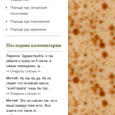
Порода кур загорская
лососевая
Порода кур павловская
Порода кур араукана
Последние комментарии
Лариса:
Здравствуйте, я так
забыла у куриц на 6 часов, в
самом помещении, гд …
⇒ Открыть статью ⇐
Митяй:
Ну как бы да. Но не
секрет что основная масса
"элеХтората" лишь бы три …
⇒ Открыть статью ⇐
Митяй:
Это не совсем так, но и
ваша правда тоже есть. Все
знаете,что такое от …