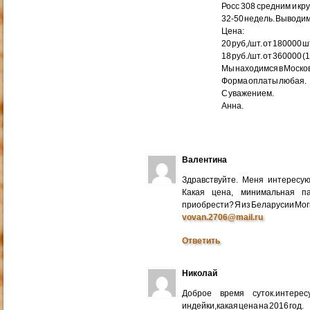
Росс 308 средним и кр
32-50 недель. Выводим
Цена:
20 руб,/шт. от 180000 ш
18 руб./шт. от 360000 (
Мы находимся в Москов
Форма оплаты любая.
С уважением.
Анна.
Валентина
Здравствуйте. Меня интересу
Какая цена, минимальная п
приобрести? Я из Беларусии Мог
vovan.2706@mail.ru
Ответить
Николай
Доброе время суток.интере
индейки,какая цена на 2016 год.