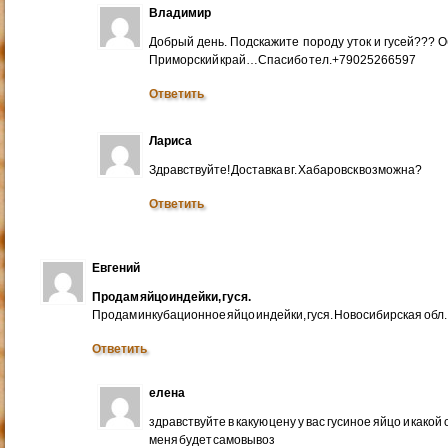
Владимир
Добрый день. Подскажите породу уток и гусей??? 
Приморский край…Спасибо тел.+79025266597
Ответить
Лариса
Здравствуйте! Доставка в г. Хабаровск возможна?
Ответить
Евгений
Продам яйцо индейки, гуся.
Продам инкубационное яйцо индейки, гуся. Новосибирская обл.
Ответить
елена
здравствуйте в какую цену у вас гусиное яйцо и какой
меня будет самовывоз