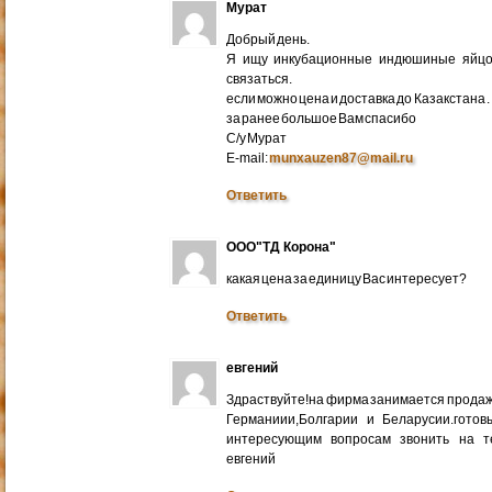
Мурат
Добрый день.
Я ищу инкубационные индюшиные яйцо 
связаться.
если можно цена и доставка до Казакстана .
за ранее большое Вам спасибо
С/у Мурат
E-mail:
munxauzen87@mail.ru
Ответить
ООО"ТД Корона"
какая цена за единицу Вас интересует?
Ответить
евгений
Здраствуйте!на фирма занимается прода
Германиии,Болгарии и Беларусии.готов
интересующим вопросам звонить на т
евгений