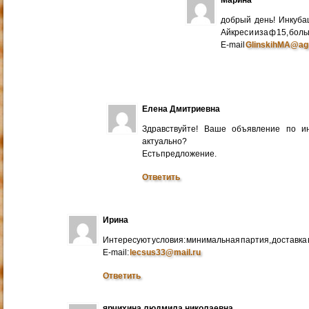
добрый день! Инкуба
Айкрес и иза ф 15, бо
E-mail
GlinskihMA@ag
Елена Дмитриевна
Здравствуйте! Ваше объявление по и
актуально?
Есть предложение.
Ответить
Ирина
Интересуют условия: минимальная партия, доставка в
E-mail:
lecsus33@mail.ru
Ответить
ярчихина людмила николаевна