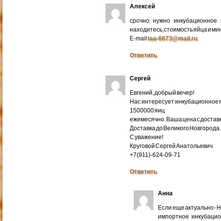
Алексей
срочно нужно инкубационное
находитесь,стоимость яйца и ми
E-mail
taa-6673@mail.ru
Ответить
Сергей
Евгений, добрый вечер!
Нас интересует инкубационное яй
1500000 яиц
ежемесячно. Ваша цена с доставко
Доставка до Великого Новгорода
С уважение!
Круговой Сергей Анатольевич
+7(911)-624-09-71
Ответить
Анна
Если еще актуально- 
импортное инкубацио