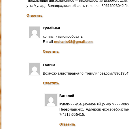
Продам яйцо инкубационное — индейка белая широкогрудая, 
утка Мулард. Волгоградская область. телефон: 89616923042 Л
Ответить
сулейман
хочу купить попробовать
E-mail:
mehanic08@gmail.com
Ответить
Галина
Возможна ли отправка почтой или поездом? 896195
Ответить
Виталий
Куплю инкубационное яйцо кур Мини-мяс
Первомайских. Адлеровских-серебристых
7(4212)65 5415.
Ответить