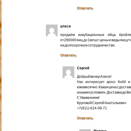
Ответить
алеся
продаём инкубационные яйца бройлер
от290000 яиц до 1мл шт.цены и виды яиц у
на долгосрочное сотрудничество.
Ответить
Сергей
Добрый вечер Алеся!
Нас интересует кросс Кобб и
ежемесячно. Какая цена с доставк
на каких условиях. Доставка до В
С Уважением!
Круговой Сергей Анатольевич
+7(911)-624-09-71
Ответить
Марина