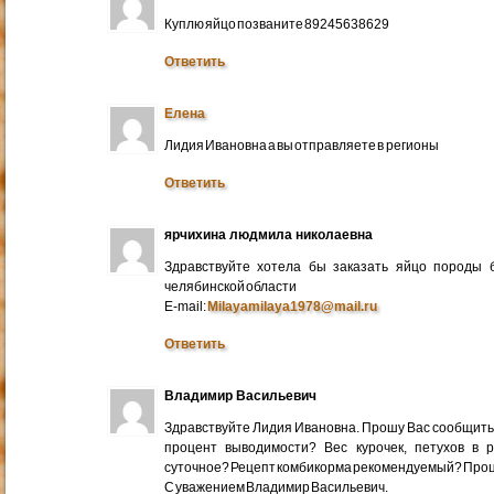
Куплю яйцо позваните 89245638629
Ответить
Елена
Лидия Ивановна а вы отправляете в регионы
Ответить
ярчихина людмила николаевна
Здравствуйте хотела бы заказать яйцо породы 
челябинской области
E-mail:
Milayamilaya1978@mail.ru
Ответить
Владимир Васильевич
Здравствуйте Лидия Ивановна. Прошу Вас сообщить
процент выводимости? Вес курочек, петухов в 
суточное? Рецепт комбикорма рекомендуемый? Про
С уважением Владимир Васильевич.