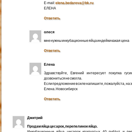
E-mail:
elena.bedareva@bk.ru
ЕЛЕНА
Ответить
олеся
мне нужны инкубационные яйца индейки какая цена
Ответить
Елена
Здравствуйте, Евгений интересует покупка гус
дозвониться не смогла.
Если предложение в силе напишите, пожалуйста, на 
Елена. Новосибирск
Ответить
Дмитрий
Продам яйца цесарок, перепелиное яйцо.
Инкубационные яйца цесарок крапчатых 40 руб/шт и пер