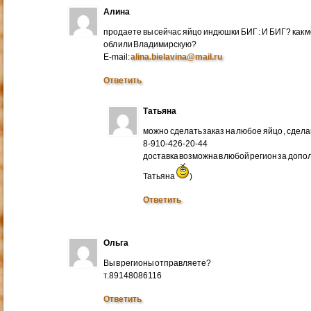
Алина
продаете вы сейчас яйцо индюшки БИГ : И БИГ? как м
обл или Владимирскую?
E-mail:
alina.bielavina@mail.ru
Ответить
Татьяна
можно сделать заказ на любое яйцо , сдел
8-910-426-20-44
доставка возможна в любой регион за доп
Татьяна
)
Ответить
Ольга
Вы в регионы отправляете?
т.89148086116
Ответить