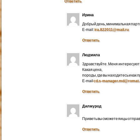
Ответить
Ирина
Добрый день, минимальная парти
E-mail:
ira.822011@mail.ru
Ответить
Людмила
Здравствуйте. Меня интересуют 
Какая цена,
породы, где вы находитесь и как
E-mail
cd.s-manager.md@romat.
Ответить
Дилмурод
Приветь вы сможете яицы отправ
Ответить