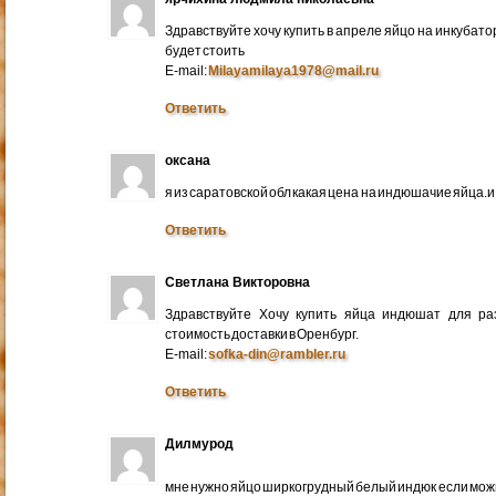
Здравствуйте хочу купить в апреле яйцо на инкубато
будет стоить
E-mail:
Milayamilaya1978@mail.ru
Ответить
оксана
я из саратовской обл какая цена на индюшачие яйца.и к
Ответить
Светлана Викторовна
Здравствуйте Хочу купить яйца индюшат для ра
стоимость доставки в Оренбург.
E-mail:
sofka-din@rambler.ru
Ответить
Дилмурод
мне нужно яйцо ширкогрудный белый индюк если мо