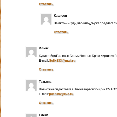
Ответить
Карлсон
Вам кто-нибудь, что-нибудь уже предлагал
Ответить
Ильяс
Куплю яйца Палевых Брам и Черных Брам.Киргизия Би
E-mail:
Sulik833@mail.ru
Ответить
Татьяна
Возможна ли доставка в Нижневартовский р-н ХМАО?
E-mail:
puchina@live.ru
Ответить
Елена