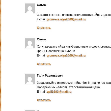
Ольга
Заказ от какого количества, сколько стоит яйцо индю
E-mail:
gromova.olya2009@mail.ru
Ответить
Ольга
Хочу заказать яйца инкубационные индеек, сколько
край, г. Славянск-на-Кубани
E-mail:
gromova.olya2009@mail.ru
Ответить
Гали Равильевич
Здравствуйте интересует яйцо биг-6 , на конец ма
Набережных Челнов (Татарстан) и какая цена
E-mail :
gali1983@mail.ru
Ответить