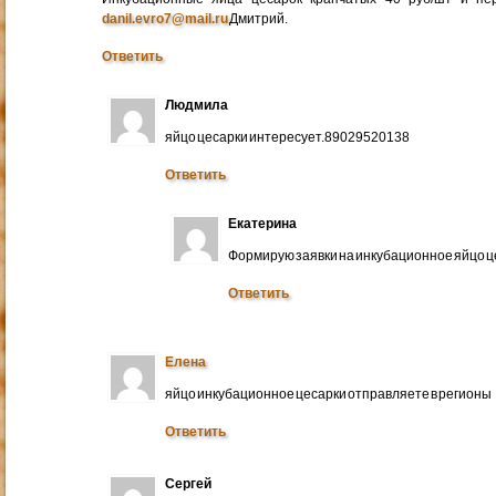
danil.evro7@mail.ru
Дмитрий.
Ответить
Людмила
яйцо цесарки интересует.89029520138
Ответить
Екатерина
Формирую заявки на инкубационное яйцо ц
Ответить
Елена
яйцо инкубационное цесарки отправляете в регионы
Ответить
Сергей