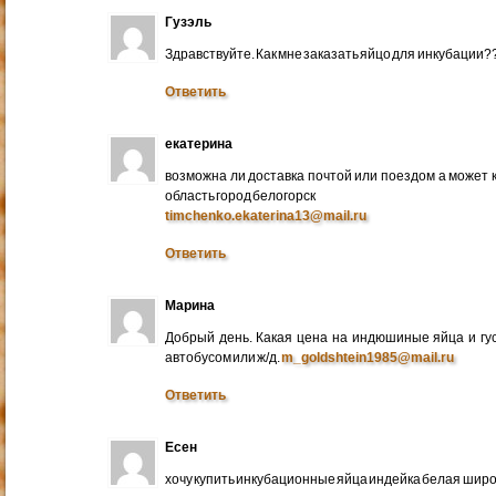
Гузэль
Здравствуйте. Как мне заказать яйцо для инкубации?
Ответить
екатерина
возможна ли доставка почтой или поездом а может 
область город белогорск
timchenko.ekaterina13@mail.ru
Ответить
Марина
Добрый день. Какая цена на индюшиные яйца и гу
автобусом или ж/д.
m_goldshtein1985@mail.ru
Ответить
Есен
хочу купить инкубационные яйца индейка белая широ