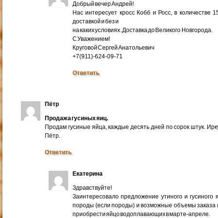
Добрый вечер Андрей!
Нас интересует кросс Кобб и Росс, в количестве 
доставкой и без и
на каких условиях. Доставка до Великого Новгорода.
С Уважением!
Круговой Сергей Анатольевич
+7(911)-624-09-71
Ответить
Пётр
Продажа гусиных яиц.
Продам гусиные яйца, каждые десять дней по сорок штук. Ир
Пётр.
Ответить
Екатерина
Здравствуйте!
Заинтересовало предложение утиного и гусиного я
породы (если породы) и возможные объемы заказа (ми
приобрести яйцо водоплавающих в марте-апреле.