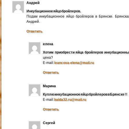
Андрей
Инкубационное яйцо бройлеров.
Подам инкубационное яйцо бройлеров в Брянске. Брянска
Андрей.
Ответить
елена
Хотим приобрести яйца бройлеров инкубационн
цена?
E-mail:
ivancova-elena@mail.ru
Ответить
Марина
Куплю инкубационное яйцо бройлеров в Брянске
!!!
E-mail:
balda32.ru@mail.ru
Ответить
Сергей