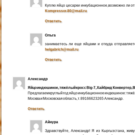
Куплю яйцо цесарки инкубационное,возможно ли от
Kompressor.80@mail.ru
Ответить
Ольга
занимаетесь ли еще яйцами и откуда отправляете
helgabrich@mail.ru
Ответить
Александр
Яйцо индюшиное, тяжёлый кросс Big-7, Хайбрид Конвертер, B
Предлагаем круглый год яйцо инкубационное индюшиное: тяжёлы
Москва и Московская область, т. 89166623265 Александр.
Ответить
Айнура
Здравствуйте, Александр! Я из Кыргызстана, жив