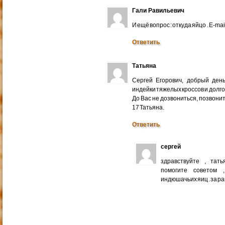
Гали Равильевич
И ещё вопрос : откуда яйцо . E-mail
Ответить
Татьяна
Сергей Егорович, добрый ден
индейки тяжелых кроссов и долго
До Вас не дозвониться, позвонит
17 Татьяна.
Ответить
сергей
здравствуйте , тат
помогите советом 
индюшачьих яиц . за р