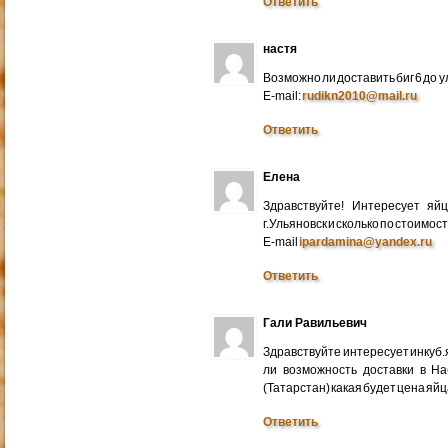
Ответить
настя
Возможно ли доставить биг 6 до у
E-mail:
rudikn2010@mail.ru
Ответить
Елена
Здравствуйте! Интересует яй
г.Ульяновск и сколько по стоимос
E-mail
ipardamina@yandex.ru
Ответить
Гали Равильевич
Здравствуйте интересует инкуб.
ли возможность доставки в Н
(Татарстан) какая будет цена яйц
Ответить