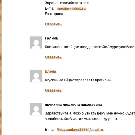
Заранее спасибо за ответ!
E-mail:
magija@inbox.ru
Екатерина
Ответить
Галина
Какая цена на яйца и как с доставкой в Амурскую обл
Ответить
Елена
а гусинные яйца отправляете в регионы
Ответить
ярчихина людмила николаевна
Здравствуйте а можно узнать цену мне нужно будет 
челябинской области и можно породу узнать
E-mail:
Milayamilaya1978@mail.ru