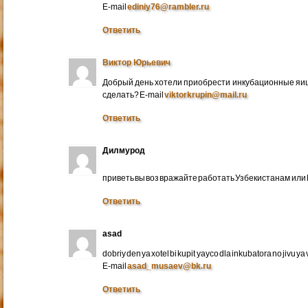
E-mail
ediniy76@rambler.ru
Ответить
Виктор Юрьевич
Добрый день хотели приобрести инкубационные яица
сделать? E-mail
viktorkrupin@mail.ru
Ответить
Дилмурод
приветь вы воз вражайте работать Узбекистанам ил
Ответить
asad
dobriy den ya xotel bi kupit yayco dla inkubatora no jivu ya v 
E-mail
asad_musaev@bk.ru
Ответить