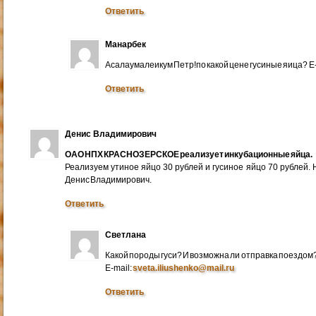
Ответить
Манарбек
Асалаумалеикум Петр!по какой цене гусиные яица? E
Ответить
Денис Владимирович
ОАО НПХ КРАСНОЗЕРСКОЕ реализует инкубационные яйца.
Реализуем утиное яйцо 30 рублей и гусиное яйцо 70 рублей.
Денис Владимирович.
Ответить
Светлана
Какой породы гуси? И возможна ли отправка поездом
E-mail:
sveta.iliushenko@mail.ru
Ответить