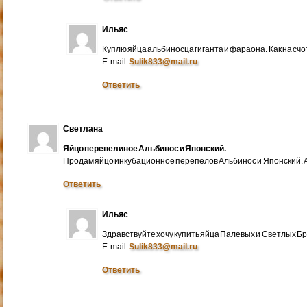
Ильяс
Куплю яйца альбиносца гиганта и фараона. Как на счо
E-mail:
Sulik833@mail.ru
Ответить
Светлана
Яйцо перепелиное Альбинос и Японский.
Продам яйцо инкубационное перепелов Альбинос и Японский. А
Ответить
Ильяс
Здравствуйте хочу купить яйца Палевых и Светлых Бра
E-mail:
Sulik833@mail.ru
Ответить