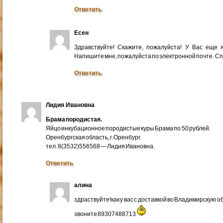
Ответить
Есен
Здравствуйте! Скажите, пожалуйста! У Вас еще
Напишите мне, пожалуйста по электронной почте. Cп
Ответить
Лидия Ивановна
Брама породистая.
Яйцо инкубационное породистые куры Брама по 50 рублей.
Оренбургская область, г. Оренбург.
тел. 8(3532)556568 — Лидия Ивановна.
Ответить
алина
здраствуйте!как у вас с доставкой во Владимирскую 
звоните 89307488713