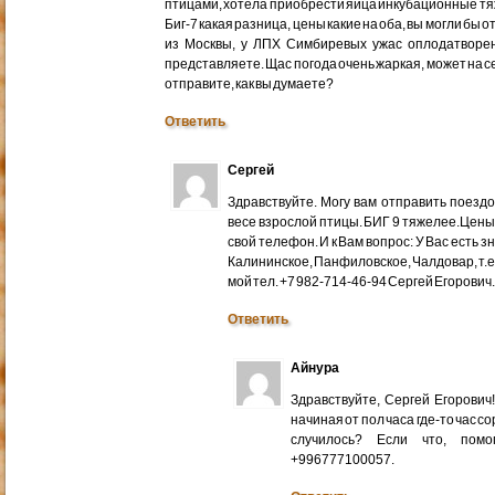
птицами, хотела приобрести яйца инкубационные тяже
Биг-7 какая разница, цены какие на оба, вы могли бы 
из Москвы, у ЛПХ Симбиревых ужас оплодатворен
представляете. Щас погода очень жаркая, может на с
отправите, как вы думаете?
Ответить
Сергей
Здравствуйте. Могу вам отправить поездом
весе взрослой птицы. БИГ 9 тяжелее.Цены
свой телефон. И к Вам вопрос: У Вас есть 
Калининское, Панфиловское, Чалдовар, т.
мой тел. +7 982-714-46-94 Сергей Егорович
Ответить
Айнура
Здравствуйте, Сергей Егорови
начиная от пол часа где-то час со
случилось? Если что, помо
+996777100057.