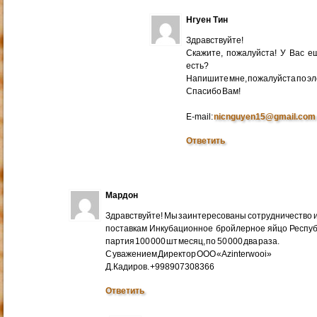
Нгуен Тин
Здравствуйте!
Скажите, пожалуйста! У Вас 
есть?
Напишите мне, пожалуйста по эл
Cпасибо Вам!
E-mail:
nicnguyen15@gmail.com
Ответить
Мардон
Здравствуйте! Мы заинтересованы сотрудничество и
поставкам Инкубационное бройлерное яйцо Респуб
партия 100 000 шт месяц, по 50 000 два раза.
С уважением Директор ООО «Azinterwooi»
Д.Кадиров. +998907308366
Ответить