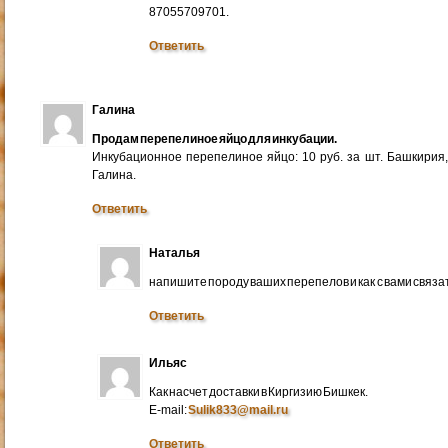
87055709701.
Ответить
Галина
Продам перепелиное яйцо для инкубации.
Инкубационное перепелиное яйцо: 10 руб. за шт. Башкирия
Галина.
Ответить
Наталья
напишите породу ваших перепелов и как с вами связа
Ответить
Ильяс
Как насчет доставки в Киргизию Бишкек.
E-mail:
Sulik833@mail.ru
Ответить