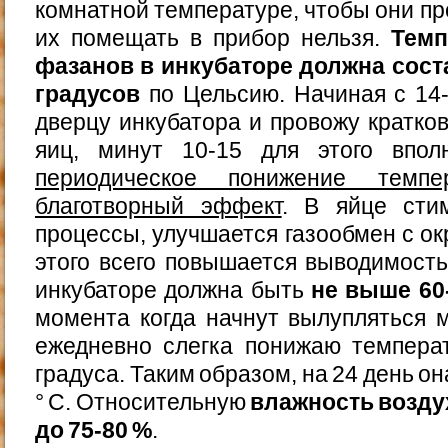
комнатной температуре, чтобы они п
их помещать в прибор нельзя.
Темп
фазанов в инкубаторе должна сост
градусов
по Цельсию. Начиная с 14
дверцу инкубатора и провожу кратк
яиц, минут 10-15 для этого впол
периодическое понижение темп
благотворный эффект
. В яйце сти
процессы, улучшается газообмен с ок
этого всего повышается выводимость
инкубаторе должна быть
не выше 60
момента когда начнут вылупляться 
ежедневно слегка понижаю темпера
градуса. Таким образом, на 24 день он
° С. Относительную
влажность возду
до 75-80 %
.