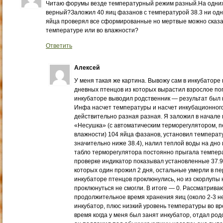
Читаю форумы везде температурный режим разный.На одних 3
верный?Заложил 40 яиц фазанов с температурой 38.3 ни од
яйца проверял все сформированные но мертвые можно сказат
температуре или во влажности?
Ответить
Алексей
У меня такая же картина. Вывожу сам в инкубаторе 
дневных птенцов из которых вырастил взрослое пого
инкубаторе выводил родственник — результат был
Инфа насчет температуры и насчет инкубационного 
действительно разная разная. Я заложил в начале 
«Несушка» (с автоматическим терморегулятором, 
влажности) 104 яйца фазанов, установил температур
значительно ниже 38.4), налил теплой воды на дно 
табло терморегулятора постоянно прыгала температу
проверке индикатор показывал установленные 37.9.
которых один прожил 2 дня, остальные умерли в пе
инкубаторе птенцов проклюнулись, но из скорлупы 
проклюнуться не смогли. В итоге — 0. Рассматрива
продолжительное время хранения яиц (около 2-3 не
инкубатор, плюс низкий уровень температуры во вре
время когда у меня был занят инкубатор, отдал род