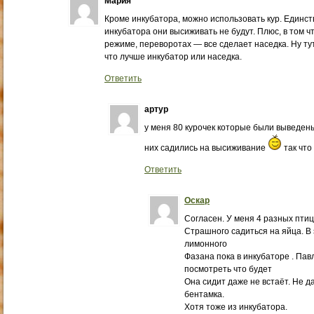
Мария
Кроме инкубатора, можно использовать кур. Единств
инкубатора они высиживать не будут. Плюс, в том ч
режиме, переворотах — все сделает наседка. Ну тут
что лучше инкубатор или наседка.
Ответить
артур
у меня 80 курочек которые были выведены
них садились на высиживание
так что
Ответить
Оскар
Согласен. У меня 4 разных птиц
Страшного садиться на яйца. В 
лимонного
Фазана пока в инкубаторе . Па
посмотреть что будет
Она сидит даже не встаёт. Не д
бентамка.
Хотя тоже из инкубатора.