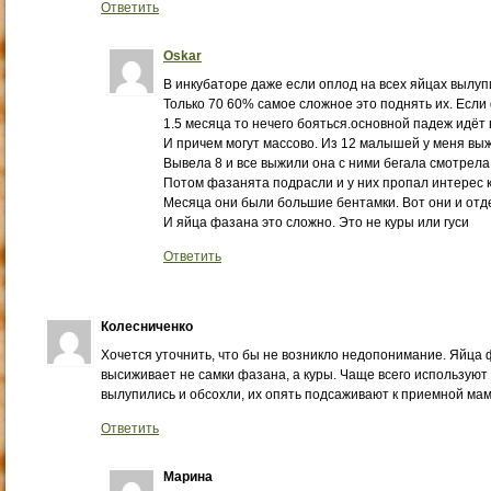
Ответить
Oskar
В инкубаторе даже если оплод на всех яйцах вылуп
Только 70 60% самое сложное это поднять их. Есл
1.5 месяца то нечего бояться.основной падеж идёт в
И причем могут массово. Из 12 малышей у меня вы
Вывела 8 и все выжили она с ними бегала смотрела
Потом фазанята подрасли и у них пропал интерес к 
Месяца они были большие бентамки. Вот они и отде
И яйца фазана это сложно. Это не куры или гуси
Ответить
Колесниченко
Хочется уточнить, что бы не возникло недопонимание. Яйца
высиживает не самки фазана, а куры. Чаще всего используют к
вылупились и обсохли, их опять подсаживают к приемной мам
Ответить
Марина