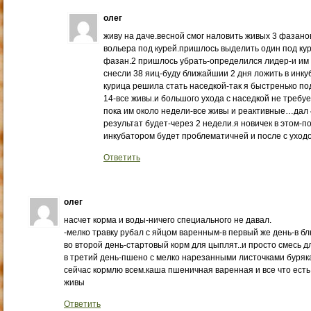
олег
живу на даче.весной смог наловить живых 3 фазанов
вольера под курей.пришлось выделить один под куре
фазан.2 пришлось убрать-определился лидер-и им 
снесли 38 яиц-буду ближайшии 2 дня ложить в инку
курица решила стать наседкой-так я быстренько п
14-все живы.и большого ухода с наседкой не требу
пока им около недели-все живы и реактивные…дал 
результат будет-через 2 недели.я новичек в этом-
инкубатором будет проблематичней и после с ухо
Ответить
олег
насчет корма и воды-ничего специального не давал.
-мелко травку рубал с яйцом варенным-в первый же день-в бл
во второй день-стартовый корм для цыплят..и просто смесь дл
в третий день-пшено с мелко нарезанными листочками буряк
сейчас кормлю всем.каша пшеничная варенная и все что ест
живы
Ответить