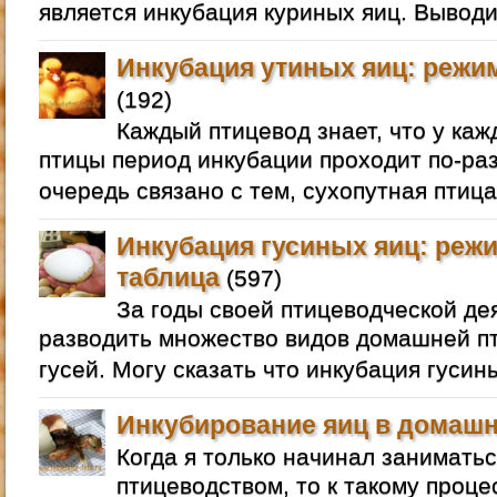
является инкубация куриных яиц. Выводи
Инкубация утиных яиц: режим
(192)
Каждый птицевод знает, что у ка
птицы период инкубации проходит по-раз
очередь связано с тем, сухопутная птица
Инкубация гусиных яиц: режи
таблица
(597)
За годы своей птицеводческой де
разводить множество видов домашней пт
гусей. Могу сказать что инкубация гусин
Инкубирование яиц в домашн
Когда я только начинал занимат
птицеводством, то к такому проце