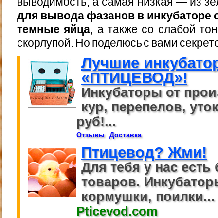
выводимость, а самая низкая — из з
для вывода фазанов в инкубаторе
темные яйца
, а также со слабой то
скорлупой. Но поделюсь с вами секрет
Лучшие инкубато
«ПТИЦЕВОД»!
Инкубаторы от прои
кур, перепелов, уток
руб!...
Отзывы
Доставка
Птицевод? Жми!
Для тебя у нас есть 
товаров. Инкубаторы
кормушки, поилки...
Pticevod.com