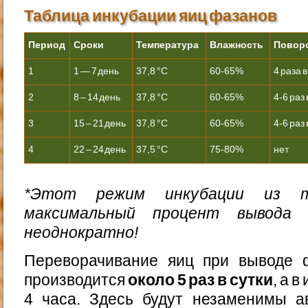
Таблица инкубации яиц фазанов
Период
Сроки
Температура
Влажность
Повор
1
1 — 7 день
37,8 °С
60-65%
4 раза в
2
8 – 14 день
37,8 °С
60-65%
4-6 раз 
3
15 – 21 день
37,8 °С
60-65%
4-6 раз 
4
22 – 24 день
37,5 °С
75-80%
нет
*Этот режим инкубации из 
максимальный процент вывода 
неоднократно!
Переворачивание яиц при выводе 
производится
около 5 раз в сутки
, а 
4 часа. Здесь будут незаменимы а