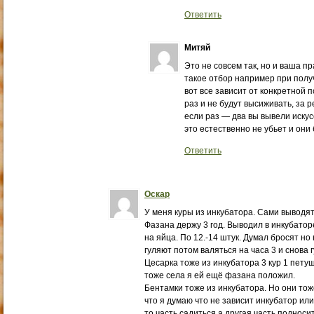
Ответить
Митяй
Это не совсем так, но и ваша пр
такое отбор например при получ
вот все зависит от конкретной 
раз и не будут высиживать, за 
если раз — два вы вывели искус
это естественно не убьет и они 
Ответить
Оскар
У меня куры из инкубатора. Сами выводят
Фазана держу 3 год. Выводил в инкубаторе
на яйца. По 12.-14 штук. Думал бросят но 
гуляют потом валяться на часа 3 и снова 
Цесарка тоже из инкубатора 3 кур 1 петуш
тоже села я ей ещё фазана положил.
Бентамки тоже из инкубатора. Но они тоже
что я думаю что не зависит инкубатор или
то часть садиться а другая часть подноси