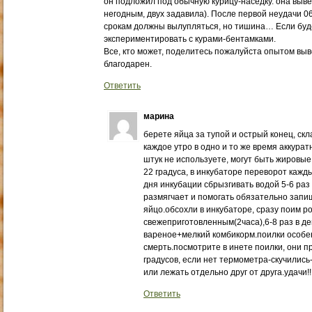
он подложил под обычную курицу-наседку. она выве
негодным, двух задавила). После первой неудачи 0
срокам должны вылупляться, но тишина… Если буде
экспериментировать с курами-бентамками.
Все, кто может, поделитесь пожалуйста опытом выв
благодарен.
Ответить
марина
берете яйца за тупой и острый конец, ск
каждое утро в одно и то же время аккура
штук не используете, могут быть жировые
22 градуса, в инкубаторе переворот кажды
дня инкубации сбрызгивать водой 5-6 раз 
размягчает и помогать обязательно запи
яйцо.обсохли в инкубаторе, сразу поим 
свежеприготовленным(2часа),6-8 раз в де
вареное+мелкий комбикорм.поилки особе
смерть.посмотрите в инете поилки, они 
градусов, если нет термометра-скучились
или лежать отдельно друг от друга.удачи!!!!!!!!
Ответить