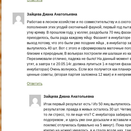
Ответить
Зайцева Диана Анатольевна
Работаю в лесном хозяйстве и по совместительству и.о.охотов
пополнения этих угодий охотничьей фауной, первый год пыт
утку крякву. В прошлом году, у коллег, раздобыла 70 яиц фаза
приходилось, была рада каждому яйцу. Фазанят в инкубаторе
выход потому, что это были уже поздние яйца , в инкубатор з
вылупилось 40 шт. Вот с этого и сформировала маточные пог
близкие к природным, В вольерах построили им шалаши из к
Перезимовали отлично, падежа не было! На данный момент 
утят, а завтра т.е 20.05.14г. должна лупиться 1-я партия фаза
инкубаторах) Очень волнуюсь. Если все получится как планир
ценные советы, (вторая партия заложена 12 мая) и я непре
Ответить
Зайцева Диана Анатольевна
Итак первый результат есть ! Из 50 яиц вылупилось
результатом. правда в живых осталось 30 шт. Четве
то ли стресс, то ли еще что? С инкубатора забирал
подогревом , и здесь уже они досыхали и вставали н
поилке( отлучилась буквально на 5 минут). Пока при
крепко на ножки) умаялась, я и спала возле них, та