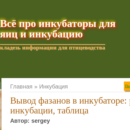
Всё про инкубаторы для
яиц и инкубацию
кладезь информации для птицеводства
Добавить текущую стра
Главная »
Инкубация
Пр
Вывод фазанов в инкубаторе:
инкубации, таблица
Автор: sergey