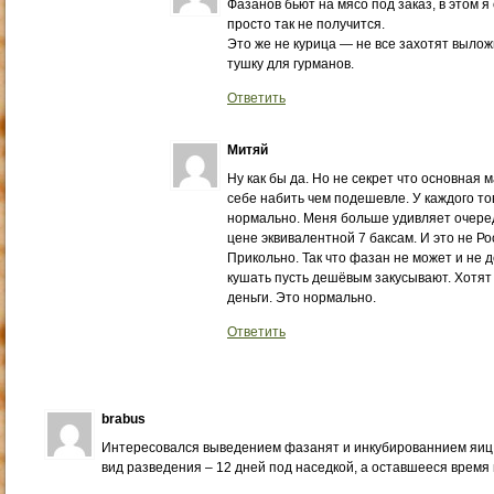
Фазанов бьют на мясо под заказ, в этом я 
просто так не получится.
Это же не курица — не все захотят вылож
тушку для гурманов.
Ответить
Митяй
Ну как бы да. Но не секрет что основная
себе набить чем подешевле. У каждого то
нормально. Меня больше удивляет очеред
цене эквивалентной 7 баксам. И это не Ро
Прикольно. Так что фазан не может и не 
кушать пусть дешёвым закусывают. Хотят
деньги. Это нормально.
Ответить
brabus
Интересовался выведением фазанят и инкубированнием яиц
вид разведения – 12 дней под наседкой, а оставшееся время 