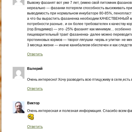
Вывожу фазанят вот уже 7 лет, (имею свой питомник фазанов 
нереально — фазанки потеряли способность высиживать пр
выводимость при нормальном инкубаторе 80-85%, пенопласт 
а что бы вырастить фазаненка необходим КАЧЕСТВЕННЫЙ ко
потребности разные.. и он более требователен к качеству ко
(гор.Владимир) — это -25% фазанят как минимум… особенно
пищеварительный тракт фазаненка- далее можно переводить
протеиновых кормов — творог-лягушки -червь и улитки- не м
3 месяца жизни — иначе канибализм обеспечен и как следст
Ответить
Валерий
Очень интересно! Хочу разводить всю птицу,живу в селе,есть
Ответить
Виктор
Очень интересная и полезная информация. Спасибо всем фаз
Ответить