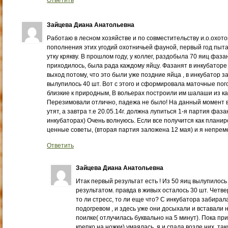
Ответить
Зайцева Диана Анатольевна
Работаю в лесном хозяйстве и по совместительству и.о.охотов
пополнения этих угодий охотничьей фауной, первый год пыт
утку крякву. В прошлом году, у коллег, раздобыла 70 яиц фаза
приходилось, была рада каждому яйцу. Фазанят в инкубаторе
выход потому, что это были уже поздние яйца , в инкубатор з
вылупилось 40 шт. Вот с этого и сформировала маточные пог
близкие к природным, В вольерах построили им шалаши из к
Перезимовали отлично, падежа не было! На данный момент 
утят, а завтра т.е 20.05.14г. должна лупиться 1-я партия фаза
инкубаторах) Очень волнуюсь. Если все получится как планир
ценные советы, (вторая партия заложена 12 мая) и я непре
Ответить
Зайцева Диана Анатольевна
Итак первый результат есть ! Из 50 яиц вылупилось
результатом. правда в живых осталось 30 шт. Четве
то ли стресс, то ли еще что? С инкубатора забирал
подогревом , и здесь уже они досыхали и вставали н
поилке( отлучилась буквально на 5 минут). Пока при
крепко на ножки) умаялась, я и спала возле них, та