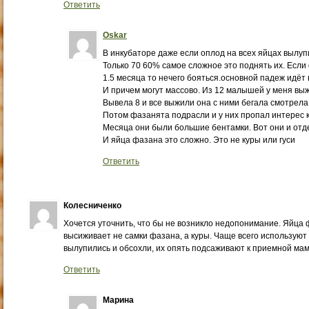
Ответить
Oskar
В инкубаторе даже если оплод на всех яйцах вылуп
Только 70 60% самое сложное это поднять их. Есл
1.5 месяца то нечего бояться.основной падеж идёт в
И причем могут массово. Из 12 малышей у меня вы
Вывела 8 и все выжили она с ними бегала смотрела
Потом фазанята подрасли и у них пропал интерес к 
Месяца они были большие бентамки. Вот они и отде
И яйца фазана это сложно. Это не куры или гуси
Ответить
Колесниченко
Хочется уточнить, что бы не возникло недопонимание. Яйца
высиживает не самки фазана, а куры. Чаще всего используют к
вылупились и обсохли, их опять подсаживают к приемной мам
Ответить
Марина