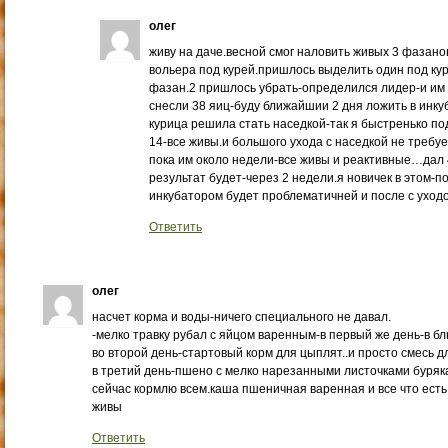
олег
живу на даче.весной смог наловить живых 3 фазанов
вольера под курей.пришлось выделить один под куре
фазан.2 пришлось убрать-определился лидер-и им 
снесли 38 яиц-буду ближайшии 2 дня ложить в инку
курица решила стать наседкой-так я быстренько п
14-все живы.и большого ухода с наседкой не требу
пока им около недели-все живы и реактивные…дал 
результат будет-через 2 недели.я новичек в этом-
инкубатором будет проблематичней и после с ухо
Ответить
олег
насчет корма и воды-ничего специального не давал.
-мелко травку рубал с яйцом варенным-в первый же день-в бл
во второй день-стартовый корм для цыплят..и просто смесь дл
в третий день-пшено с мелко нарезанными листочками буряк
сейчас кормлю всем.каша пшеничная варенная и все что ест
живы
Ответить