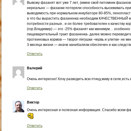
Вывожу фазанят вот уже 7 лет, (имею свой питомник фазанов 
нереально — фазанки потеряли способность высиживать пр
выводимость при нормальном инкубаторе 80-85%, пенопласт 
а что бы вырастить фазаненка необходим КАЧЕСТВЕННЫЙ ко
потребности разные.. и он более требователен к качеству ко
(гор.Владимир) — это -25% фазанят как минимум… особенно
пищеварительный тракт фазаненка- далее можно переводить
протеиновых кормов — творог-лягушки -червь и улитки- не м
3 месяца жизни — иначе канибализм обеспечен и как следст
Ответить
Валерий
Очень интересно! Хочу разводить всю птицу,живу в селе,есть
Ответить
Виктор
Очень интересная и полезная информация. Спасибо всем фаз
Ответить