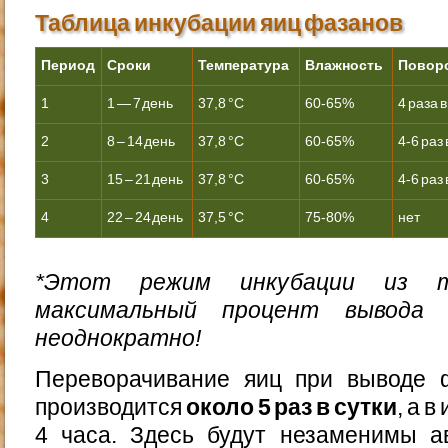
Таблица инкубации яиц фазанов
Период
Сроки
Температура
Влажность
Повор
1
1 — 7 день
37,8 °С
60-65%
4 раза в
2
8 – 14 день
37,8 °С
60-65%
4-6 раз 
3
15 – 21 день
37,8 °С
60-65%
4-6 раз 
4
22 – 24 день
37,5 °С
75-80%
нет
*Этот режим инкубации из 
максимальный процент вывода 
неоднократно!
Переворачивание яиц при выводе 
производится
около 5 раз в сутки
, а 
4 часа. Здесь будут незаменимы а