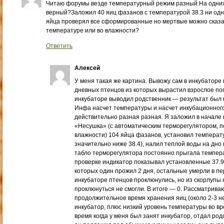
Читаю форумы везде температурный режим разный.На одних 3
верный?Заложил 40 яиц фазанов с температурой 38.3 ни од
яйца проверял все сформированные но мертвые можно сказат
температуре или во влажности?
Ответить
Алексей
У меня такая же картина. Вывожу сам в инкубаторе 
дневных птенцов из которых вырастил взрослое пого
инкубаторе выводил родственник — результат был
Инфа насчет температуры и насчет инкубационного 
действительно разная разная. Я заложил в начале 
«Несушка» (с автоматическим терморегулятором, 
влажности) 104 яйца фазанов, установил температур
значительно ниже 38.4), налил теплой воды на дно 
табло терморегулятора постоянно прыгала температу
проверке индикатор показывал установленные 37.9.
которых один прожил 2 дня, остальные умерли в пе
инкубаторе птенцов проклюнулись, но из скорлупы 
проклюнуться не смогли. В итоге — 0. Рассматрива
продолжительное время хранения яиц (около 2-3 не
инкубатор, плюс низкий уровень температуры во вре
время когда у меня был занят инкубатор, отдал род