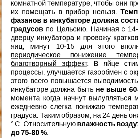
комнатной температуре, чтобы они п
их помещать в прибор нельзя.
Темп
фазанов в инкубаторе должна сост
градусов
по Цельсию. Начиная с 14
дверцу инкубатора и провожу кратк
яиц, минут 10-15 для этого впол
периодическое понижение темп
благотворный эффект
. В яйце сти
процессы, улучшается газообмен с ок
этого всего повышается выводимость
инкубаторе должна быть
не выше 60
момента когда начнут вылупляться 
ежедневно слегка понижаю темпера
градуса. Таким образом, на 24 день он
° С. Относительную
влажность возду
до 75-80 %
.