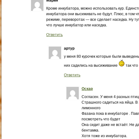
Мария
Кроме инкубатора, можно использовать кур. Единств
инкубатора они высиживать не будут. Плюс, в том ч
режиме, переворотах — все сделает наседка. Ну тут
что лучше инкубатор или наседка.
Ответить
артур
у меня 80 курочек которые были выведены
них садились на высиживание
так что
Ответить
Оскар
Согласен. У меня 4 разных птиц
Страшного садиться на яйца. В 
лимонного
Фазана пока в инкубаторе . Па
посмотреть что будет
Она сидит даже не встаёт. Не д
бентамка.
Хотя тоже из инкубатора.