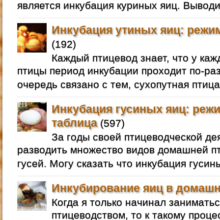
является инкубация куриных яиц. Выводи
Инкубация утиных яиц: режим
(192)
Каждый птицевод знает, что у ка
птицы период инкубации проходит по-раз
очередь связано с тем, сухопутная птица
Инкубация гусиных яиц: режи
таблица
(597)
За годы своей птицеводческой де
разводить множество видов домашней пт
гусей. Могу сказать что инкубация гусин
Инкубирование яиц в домашн
Когда я только начинал занимат
птицеводством, то к такому проце