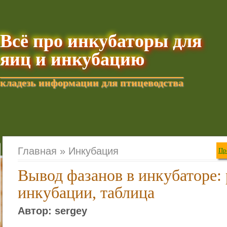
Всё про инкубаторы для
яиц и инкубацию
кладезь информации для птицеводства
Добавить текущую стра
Главная »
Инкубация
Пр
Вывод фазанов в инкубаторе:
инкубации, таблица
Автор: sergey