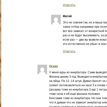
Ответить
Митяй
Это не совсем так, но и ваша пр
такое отбор например при получ
вот все зависит от конкретной 
раз и не будут высиживать, за 
если раз — два вы вывели искус
это естественно не убьет и они 
Ответить
Оскар
У меня куры из инкубатора. Сами выводят
Фазана держу 3 год. Выводил в инкубаторе
на яйца. По 12.-14 штук. Думал бросят но 
гуляют потом валяться на часа 3 и снова 
Цесарка тоже из инкубатора 3 кур 1 петуш
тоже села я ей ещё фазана положил.
Бентамки тоже из инкубатора. Но они тоже
что я думаю что не зависит инкубатор или
то часть садиться а другая часть подноси