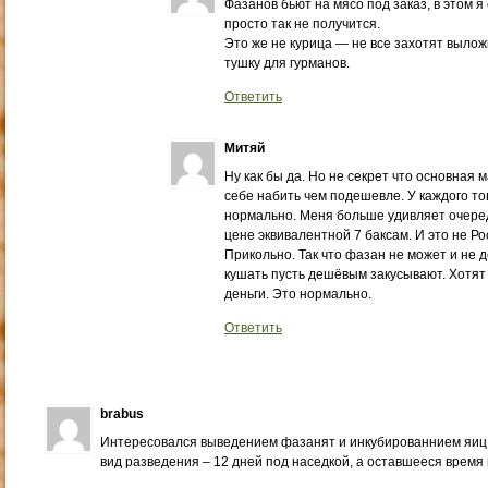
Фазанов бьют на мясо под заказ, в этом я 
просто так не получится.
Это же не курица — не все захотят вылож
тушку для гурманов.
Ответить
Митяй
Ну как бы да. Но не секрет что основная
себе набить чем подешевле. У каждого то
нормально. Меня больше удивляет очеред
цене эквивалентной 7 баксам. И это не Ро
Прикольно. Так что фазан не может и не 
кушать пусть дешёвым закусывают. Хотят
деньги. Это нормально.
Ответить
brabus
Интересовался выведением фазанят и инкубированнием яиц
вид разведения – 12 дней под наседкой, а оставшееся время 