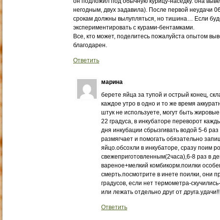
он подложил под обычную курицу-наседку. она выве
негодным, двух задавила). После первой неудачи 0
срокам должны вылупляться, но тишина… Если буде
экспериментировать с курами-бентамками.
Все, кто может, поделитесь пожалуйста опытом выв
благодарен.
Ответить
марина
берете яйца за тупой и острый конец, ск
каждое утро в одно и то же время аккура
штук не используете, могут быть жировые
22 градуса, в инкубаторе переворот кажды
дня инкубации сбрызгивать водой 5-6 раз 
размягчает и помогать обязательно запи
яйцо.обсохли в инкубаторе, сразу поим 
свежеприготовленным(2часа),6-8 раз в де
вареное+мелкий комбикорм.поилки особе
смерть.посмотрите в инете поилки, они 
градусов, если нет термометра-скучились
или лежать отдельно друг от друга.удачи!!!!!!!!
Ответить