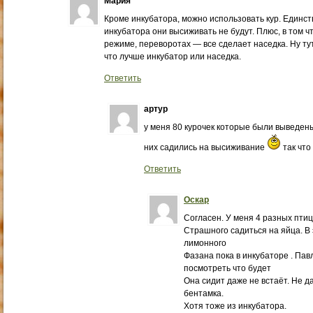
Мария
Кроме инкубатора, можно использовать кур. Единств
инкубатора они высиживать не будут. Плюс, в том ч
режиме, переворотах — все сделает наседка. Ну тут
что лучше инкубатор или наседка.
Ответить
артур
у меня 80 курочек которые были выведены
них садились на высиживание
так что
Ответить
Оскар
Согласен. У меня 4 разных птиц
Страшного садиться на яйца. В 
лимонного
Фазана пока в инкубаторе . Па
посмотреть что будет
Она сидит даже не встаёт. Не д
бентамка.
Хотя тоже из инкубатора.