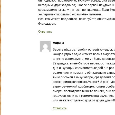
он подложил под обычную курицу-наседку. она выве
негодным, двух задавила). После первой неудачи 0
срокам должны вылупляться, но тишина… Если буде
экспериментировать с курами-бентамками.
Все, кто может, поделитесь пожалуйста опытом выв
благодарен.
Ответить
марина
берете яйца за тупой и острый конец, ск
каждое утро в одно и то же время аккура
штук не используете, могут быть жировые
22 градуса, в инкубаторе переворот кажды
дня инкубации сбрызгивать водой 5-6 раз 
размягчает и помогать обязательно запи
яйцо.обсохли в инкубаторе, сразу поим 
свежеприготовленным(2часа),6-8 раз в де
вареное+мелкий комбикорм.поилки особе
смерть.посмотрите в инете поилки, они 
градусов, если нет термометра-скучились
или лежать отдельно друг от друга.удачи!!!!!!!!
Ответить