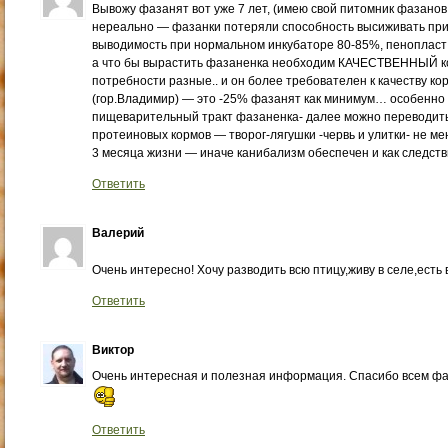
Вывожу фазанят вот уже 7 лет, (имею свой питомник фазанов 
нереально — фазанки потеряли способность высиживать пр
выводимость при нормальном инкубаторе 80-85%, пенопласт 
а что бы вырастить фазаненка необходим КАЧЕСТВЕННЫЙ ко
потребности разные.. и он более требователен к качеству ко
(гор.Владимир) — это -25% фазанят как минимум… особенно
пищеварительный тракт фазаненка- далее можно переводить
протеиновых кормов — творог-лягушки -червь и улитки- не м
3 месяца жизни — иначе канибализм обеспечен и как следст
Ответить
Валерий
Очень интересно! Хочу разводить всю птицу,живу в селе,есть
Ответить
Виктор
Очень интересная и полезная информация. Спасибо всем фаз
Ответить