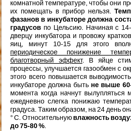
комнатной температуре, чтобы они п
их помещать в прибор нельзя.
Темп
фазанов в инкубаторе должна сост
градусов
по Цельсию. Начиная с 14
дверцу инкубатора и провожу кратк
яиц, минут 10-15 для этого впол
периодическое понижение темп
благотворный эффект
. В яйце сти
процессы, улучшается газообмен с ок
этого всего повышается выводимость
инкубаторе должна быть
не выше 60
момента когда начнут вылупляться 
ежедневно слегка понижаю темпера
градуса. Таким образом, на 24 день он
° С. Относительную
влажность возду
до 75-80 %
.