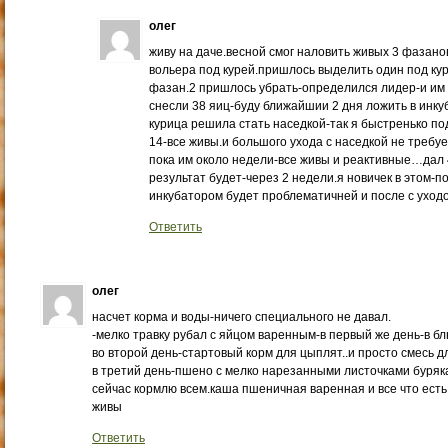
олег
живу на даче.весной смог наловить живых 3 фазанов
вольера под курей.пришлось выделить один под куре
фазан.2 пришлось убрать-определился лидер-и им 
снесли 38 яиц-буду ближайшии 2 дня ложить в инку
курица решила стать наседкой-так я быстренько п
14-все живы.и большого ухода с наседкой не требу
пока им около недели-все живы и реактивные…дал 
результат будет-через 2 недели.я новичек в этом-
инкубатором будет проблематичней и после с ухо
Ответить
олег
насчет корма и воды-ничего специального не давал.
-мелко травку рубал с яйцом варенным-в первый же день-в бл
во второй день-стартовый корм для цыплят..и просто смесь дл
в третий день-пшено с мелко нарезанными листочками буряк
сейчас кормлю всем.каша пшеничная варенная и все что ест
живы
Ответить