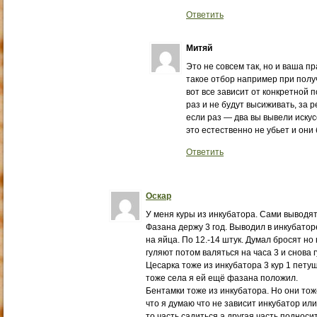
Ответить
Митяй
Это не совсем так, но и ваша пр
такое отбор например при получ
вот все зависит от конкретной 
раз и не будут высиживать, за 
если раз — два вы вывели искус
это естественно не убьет и они 
Ответить
Оскар
У меня куры из инкубатора. Сами выводят
Фазана держу 3 год. Выводил в инкубаторе
на яйца. По 12.-14 штук. Думал бросят но 
гуляют потом валяться на часа 3 и снова 
Цесарка тоже из инкубатора 3 кур 1 петуш
тоже села я ей ещё фазана положил.
Бентамки тоже из инкубатора. Но они тоже
что я думаю что не зависит инкубатор или
то часть садиться а другая часть подноси