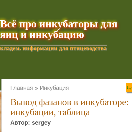
Всё про инкубаторы для
яиц и инкубацию
кладезь информации для птицеводства
Добавить текущую стра
Главная »
Инкубация
Пр
Вывод фазанов в инкубаторе:
инкубации, таблица
Автор: sergey