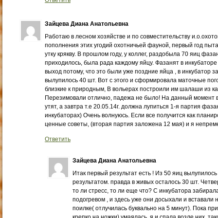
Ответить
Зайцева Диана Анатольевна
Работаю в лесном хозяйстве и по совместительству и.о.охотов
пополнения этих угодий охотничьей фауной, первый год пыт
утку крякву. В прошлом году, у коллег, раздобыла 70 яиц фаза
приходилось, была рада каждому яйцу. Фазанят в инкубаторе
выход потому, что это были уже поздние яйца , в инкубатор з
вылупилось 40 шт. Вот с этого и сформировала маточные пог
близкие к природным, В вольерах построили им шалаши из к
Перезимовали отлично, падежа не было! На данный момент 
утят, а завтра т.е 20.05.14г. должна лупиться 1-я партия фаза
инкубаторах) Очень волнуюсь. Если все получится как планир
ценные советы, (вторая партия заложена 12 мая) и я непре
Ответить
Зайцева Диана Анатольевна
Итак первый результат есть ! Из 50 яиц вылупилось
результатом. правда в живых осталось 30 шт. Четве
то ли стресс, то ли еще что? С инкубатора забирал
подогревом , и здесь уже они досыхали и вставали н
поилке( отлучилась буквально на 5 минут). Пока при
крепко на ножки) умаялась, я и спала возле них, та