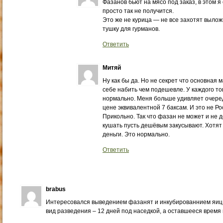
Фазанов бьют на мясо под заказ, в этом я 
просто так не получится.
Это же не курица — не все захотят вылож
тушку для гурманов.
Ответить
Митяй
Ну как бы да. Но не секрет что основная
себе набить чем подешевле. У каждого то
нормально. Меня больше удивляет очеред
цене эквивалентной 7 баксам. И это не Ро
Прикольно. Так что фазан не может и не 
кушать пусть дешёвым закусывают. Хотят
деньги. Это нормально.
Ответить
brabus
Интересовался выведением фазанят и инкубированнием яиц
вид разведения – 12 дней под наседкой, а оставшееся время 