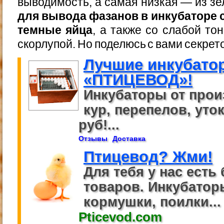
выводимость, а самая низкая — из з
для вывода фазанов в инкубаторе
темные яйца
, а также со слабой то
скорлупой. Но поделюсь с вами секрет
Лучшие инкубато
«ПТИЦЕВОД»!
Инкубаторы от прои
кур, перепелов, уток
руб!...
Отзывы
Доставка
Птицевод? Жми!
Для тебя у нас есть 
товаров. Инкубаторы
кормушки, поилки...
Pticevod.com