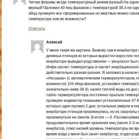
Читаю форумы везде температурный режим разный.На одних 3
верный?Заложил 40 яиц фазанов с температурой 38.3 ни од
яйца проверял все сформированные но мертвые можно сказат
температуре или во влажности?
Ответить
Алексей
У меня такая же картина. Вывожу сам в инкубаторе 
дневных птенцов из которых вырастил взрослое пого
инкубаторе выводил родственник — результат был
Инфа насчет температуры и насчет инкубационного 
действительно разная разная. Я заложил в начале 
«Несушка» (с автоматическим терморегулятором, 
влажности) 104 яйца фазанов, установил температур
значительно ниже 38.4), налил теплой воды на дно 
табло терморегулятора постоянно прыгала температу
проверке индикатор показывал установленные 37.9.
которых один прожил 2 дня, остальные умерли в пе
инкубаторе птенцов проклюнулись, но из скорлупы 
проклюнуться не смогли. В итоге — 0. Рассматрива
продолжительное время хранения яиц (около 2-3 не
инкубатор, плюс низкий уровень температуры во вре
время когда у меня был занят инкубатор, отдал род