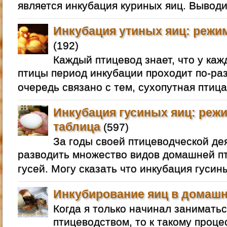
является инкубация куриных яиц. Выводи
Инкубация утиных яиц: режим
(192)
Каждый птицевод знает, что у ка
птицы период инкубации проходит по-раз
очередь связано с тем, сухопутная птица
Инкубация гусиных яиц: режи
таблица
(597)
За годы своей птицеводческой де
разводить множество видов домашней пт
гусей. Могу сказать что инкубация гусин
Инкубирование яиц в домашн
Когда я только начинал занимат
птицеводством, то к такому проце