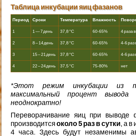
Таблица инкубации яиц фазанов
Период
Сроки
Температура
Влажность
Повор
1
1 — 7 день
37,8 °С
60-65%
4 раза в
2
8 – 14 день
37,8 °С
60-65%
4-6 раз 
3
15 – 21 день
37,8 °С
60-65%
4-6 раз 
4
22 – 24 день
37,5 °С
75-80%
нет
*Этот режим инкубации из 
максимальный процент вывода 
неоднократно!
Переворачивание яиц при выводе 
производится
около 5 раз в сутки
, а 
4 часа. Здесь будут незаменимы а