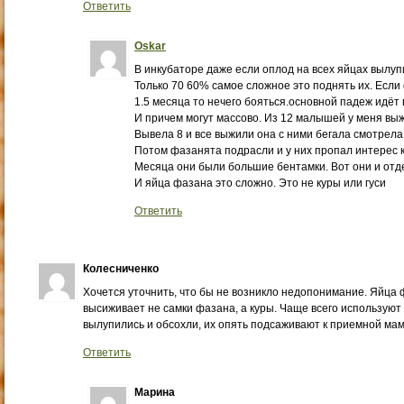
Ответить
Oskar
В инкубаторе даже если оплод на всех яйцах вылуп
Только 70 60% самое сложное это поднять их. Есл
1.5 месяца то нечего бояться.основной падеж идёт в
И причем могут массово. Из 12 малышей у меня вы
Вывела 8 и все выжили она с ними бегала смотрела
Потом фазанята подрасли и у них пропал интерес к 
Месяца они были большие бентамки. Вот они и отде
И яйца фазана это сложно. Это не куры или гуси
Ответить
Колесниченко
Хочется уточнить, что бы не возникло недопонимание. Яйца
высиживает не самки фазана, а куры. Чаще всего используют к
вылупились и обсохли, их опять подсаживают к приемной мам
Ответить
Марина