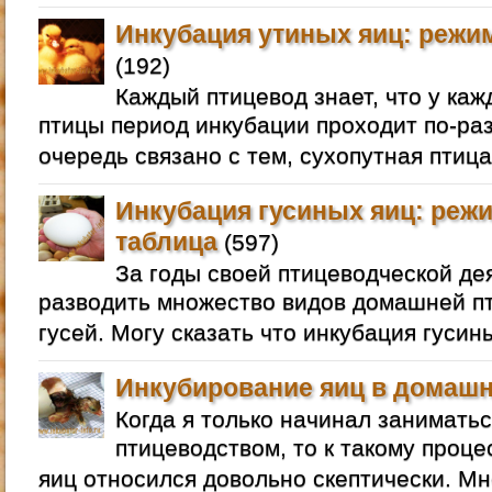
Инкубация утиных яиц: режим
(192)
Каждый птицевод знает, что у ка
птицы период инкубации проходит по-раз
очередь связано с тем, сухопутная птица
Инкубация гусиных яиц: режи
таблица
(597)
За годы своей птицеводческой де
разводить множество видов домашней пт
гусей. Могу сказать что инкубация гусин
Инкубирование яиц в домашн
Когда я только начинал занимат
птицеводством, то к такому проце
яиц относился довольно скептически. Мне