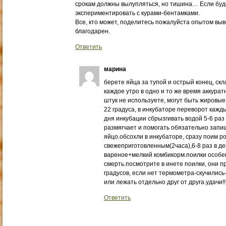
срокам должны вылупляться, но тишина… Если буде
экспериментировать с курами-бентамками.
Все, кто может, поделитесь пожалуйста опытом выв
благодарен.
Ответить
марина
берете яйца за тупой и острый конец, ск
каждое утро в одно и то же время аккура
штук не используете, могут быть жировые
22 градуса, в инкубаторе переворот кажды
дня инкубации сбрызгивать водой 5-6 раз 
размягчает и помогать обязательно запи
яйцо.обсохли в инкубаторе, сразу поим 
свежеприготовленным(2часа),6-8 раз в де
вареное+мелкий комбикорм.поилки особе
смерть.посмотрите в инете поилки, они 
градусов, если нет термометра-скучились
или лежать отдельно друг от друга.удачи!!!!!!!!
Ответить