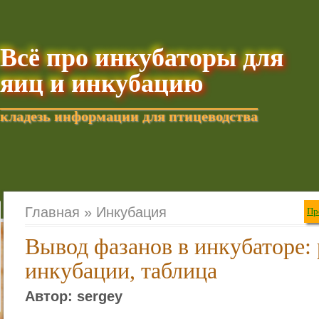
Всё про инкубаторы для
яиц и инкубацию
кладезь информации для птицеводства
Добавить текущую стра
Главная »
Инкубация
Пр
Вывод фазанов в инкубаторе:
инкубации, таблица
Автор: sergey