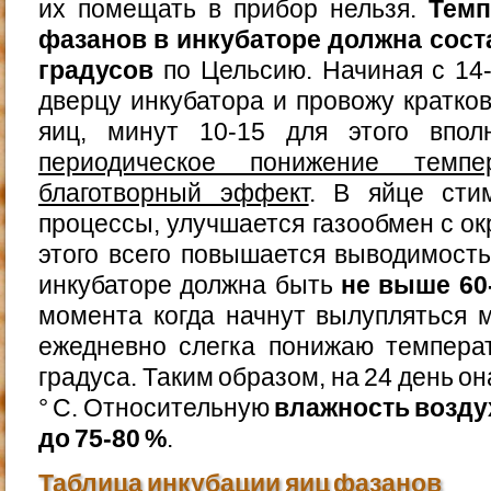
их помещать в прибор нельзя.
Темп
фазанов в инкубаторе должна сост
градусов
по Цельсию. Начиная с 14
дверцу инкубатора и провожу кратк
яиц, минут 10-15 для этого впол
периодическое понижение темп
благотворный эффект
. В яйце сти
процессы, улучшается газообмен с ок
этого всего повышается выводимость
инкубаторе должна быть
не выше 60
момента когда начнут вылупляться 
ежедневно слегка понижаю темпера
градуса. Таким образом, на 24 день он
° С. Относительную
влажность возду
до 75-80 %
.
Таблица инкубации яиц фазанов