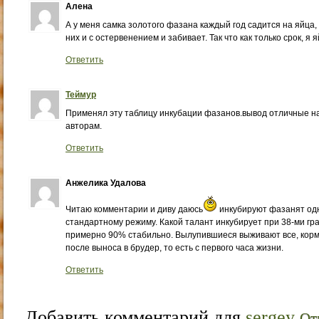
Алена
А у меня самка золотого фазана каждый год садится на яйца,
них и с остервенением и забивает. Так что как только срок, я
Ответить
Теймур
Применял эту таблицу инкубации фазанов.вывод отличные на
авторам.
Ответить
Анжелика Удалова
Читаю комментарии и диву даюсь
инкубируют фазанят одн
стандартному режиму. Какой талант инкубирует при 38-ми гра
примерно 90% стабильно. Вылупившиеся выживают все, кор
после выноса в брудер, то есть с первого часа жизни.
Ответить
Добавить комментарий для
sergey
От