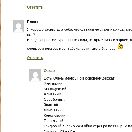
Ответить
Плехс
Я хорошо уяснил для себя, что фазаны не сидят на яйца, а в
нет?
И еще вопрос, есть реальные люди, которые смогли заработ
очень сомневаюсь в рентабельности такого бизнеса.
Ответить
Оскар
Есть. Очень много . Но в основном держат
Румынский
Манчжурский
Алмазный
Серебряный
Золотой
Лимонный
Королевский
Пепельный
Грифовый. Я приобрёл яйца серебра по 800 р . А п
Стоит от 20 до 25к