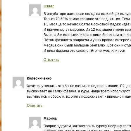
Oskar
В инкубаторе даже если оплод на всех яйцах вылуп
Только 70 60% самое сложное это поднять их. Есл
1.5 месяца то нечего бояться.основной падеж идёт в
И причем могут массово. Из 12 малышей у меня вы
Вывела 8 и все выжили она с ними бегала смотрела
Потом фазанята подрасли и у них пропал интерес к 
Месяца они были большие бентамки. Вот они и отде
И яйца фазана это сложно. Это не куры или гуси
Ответить
Колесниченко
Хочется уточнить, что бы не возникло недопонимание. Яйца
высиживает не самки фазана, а куры. Чаще всего используют к
вылупились и обсохли, их опять подсаживают к приемной мам
Ответить
Марина
Вопрос в другом, как заставить курицу-несушку сест