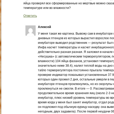
яйца проверял все сформированные но мертвые можно сказат
температуре или во влажности?
Ответить
Алексей
У меня такая же картина. Вывожу сам в инкубаторе 
дневных птенцов из которых вырастил взрослое пого
инкубаторе выводил родственник — результат был
Инфа насчет температуры и насчет инкубационного 
действительно разная разная. Я заложил в начале 
«Несушка» (с автоматическим терморегулятором, 
влажности) 104 яйца фазанов, установил температур
значительно ниже 38.4), налил теплой воды на дно 
табло терморегулятора постоянно прыгала температу
проверке индикатор показывал установленные 37.9.
которых один прожил 2 дня, остальные умерли в пе
инкубаторе птенцов проклюнулись, но из скорлупы 
проклюнуться не смогли. В итоге — 0. Рассматрива
продолжительное время хранения яиц (около 2-3 не
инкубатор, плюс низкий уровень температуры во вре
время когда у меня был занят инкубатор, отдал род
он подложил под обычную курицу-наседку. она выве
негодным, двух задавила). После первой неудачи 0