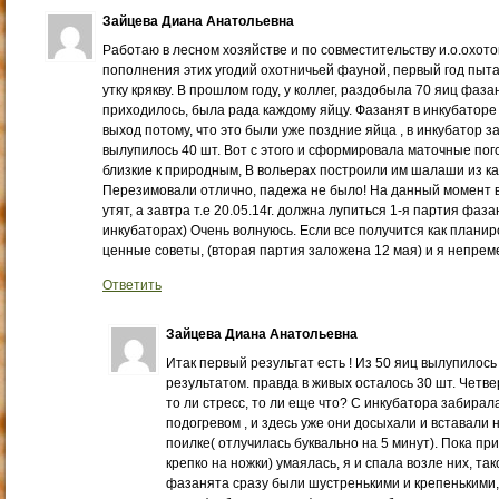
Зайцева Диана Анатольевна
Работаю в лесном хозяйстве и по совместительству и.о.охотов
пополнения этих угодий охотничьей фауной, первый год пыт
утку крякву. В прошлом году, у коллег, раздобыла 70 яиц фаза
приходилось, была рада каждому яйцу. Фазанят в инкубаторе
выход потому, что это были уже поздние яйца , в инкубатор з
вылупилось 40 шт. Вот с этого и сформировала маточные пог
близкие к природным, В вольерах построили им шалаши из к
Перезимовали отлично, падежа не было! На данный момент 
утят, а завтра т.е 20.05.14г. должна лупиться 1-я партия фаза
инкубаторах) Очень волнуюсь. Если все получится как планир
ценные советы, (вторая партия заложена 12 мая) и я непре
Ответить
Зайцева Диана Анатольевна
Итак первый результат есть ! Из 50 яиц вылупилось
результатом. правда в живых осталось 30 шт. Четве
то ли стресс, то ли еще что? С инкубатора забирал
подогревом , и здесь уже они досыхали и вставали н
поилке( отлучилась буквально на 5 минут). Пока при
крепко на ножки) умаялась, я и спала возле них, та
фазанята сразу были шустренькими и крепенькими, 