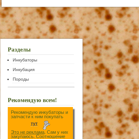
Разделы
Инкубаторы
Инкубация
Породы
Рекомендую всем!
Рекомендую инкубаторы и
запчасти к ним покупать
тут
Это не реклама
. Сам у них
закупаюсь. Соотношение