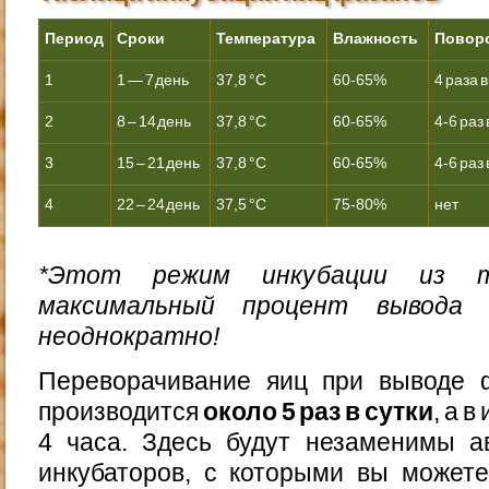
Период
Сроки
Температура
Влажность
Повор
1
1 — 7 день
37,8 °С
60-65%
4 раза в
2
8 – 14 день
37,8 °С
60-65%
4-6 раз 
3
15 – 21 день
37,8 °С
60-65%
4-6 раз 
4
22 – 24 день
37,5 °С
75-80%
нет
*Этот режим инкубации из 
максимальный процент вывода 
неоднократно!
Переворачивание яиц при выводе 
производится
около 5 раз в сутки
, а 
4 часа. Здесь будут незаменимы а
инкубаторов, с которыми вы можете