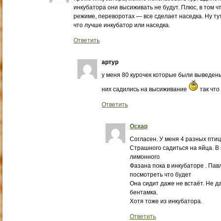
инкубатора они высиживать не будут. Плюс, в том ч
режиме, переворотах — все сделает наседка. Ну тут
что лучше инкубатор или наседка.
Ответить
артур
у меня 80 курочек которые были выведены
них садились на высиживание
так что
Ответить
Оскар
Согласен. У меня 4 разных птиц
Страшного садиться на яйца. В 
лимонного
Фазана пока в инкубаторе . Па
посмотреть что будет
Она сидит даже не встаёт. Не д
бентамка.
Хотя тоже из инкубатора.
Ответить