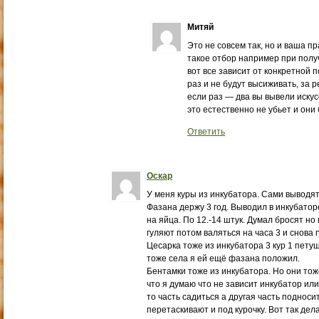
Митяй
Это не совсем так, но и ваша пр
такое отбор например при получ
вот все зависит от конкретной 
раз и не будут высиживать, за 
если раз — два вы вывели искус
это естественно не убьет и они 
Ответить
Оскар
У меня куры из инкубатора. Сами выводят
Фазана держу 3 год. Выводил в инкубаторе
на яйца. По 12.-14 штук. Думал бросят но 
гуляют потом валяться на часа 3 и снова 
Цесарка тоже из инкубатора 3 кур 1 петуш
тоже села я ей ещё фазана положил.
Бентамки тоже из инкубатора. Но они тоже
что я думаю что не зависит инкубатор или
то часть садиться а другая часть подноси
перетаскивают и под курочку. Вот так дел