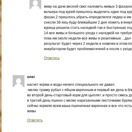
живу на даче.весной смог наловить живых 3 фазанов
вольера под курей.пришлось выделить один под куре
фазан.2 пришлось убрать-определился лидер-и им 
снесли 38 яиц-буду ближайшии 2 дня ложить в инку
курица решила стать наседкой-так я быстренько п
14-все живы.и большого ухода с наседкой не требу
пока им около недели-все живы и реактивные…дал 
результат будет-через 2 недели.я новичек в этом-
инкубатором будет проблематичней и после с ухо
Ответить
олег
насчет корма и воды-ничего специального не давал.
-мелко травку рубал с яйцом варенным-в первый же день-в бл
во второй день-стартовый корм для цыплят..и просто смесь дл
в третий день-пшено с мелко нарезанными листочками буряк
сейчас кормлю всем.каша пшеничная варенная и все что ест
живы
Ответить