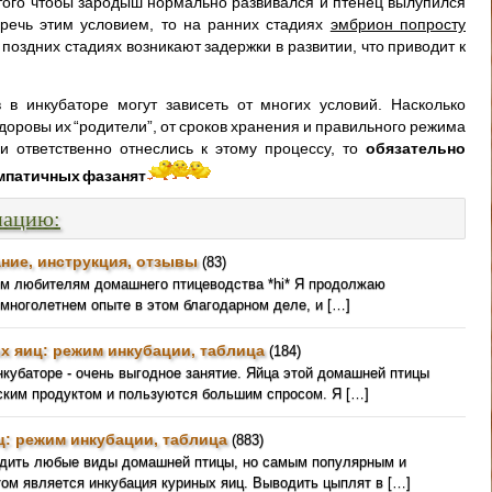
того чтобы зародыш нормально развивался и птенец вылупился
речь этим условием, то на ранних стадиях
эмбрион попросту
а поздних стадиях возникают задержки в развитии, что приводит к
в инкубаторе могут зависеть от многих условий. Насколько
доровы их “родители”, от сроков хранения и правильного режима
и ответственно отнеслись к этому процессу, то
обязательно
импатичных фазанят
мацию:
ние, инструкция, отзывы
(83)
ем любителям домашнего птицеводства *hi* Я продолжаю
 многолетнем опыте в этом благодарном деле, и […]
х яиц: режим инкубации, таблица
(184)
кубаторе - очень выгодное занятие. Яйца этой домашней птицы
ким продуктом и пользуются большим спросом. Я […]
ц: режим инкубации, таблица
(883)
одить любые виды домашней птицы, но самым популярным и
ом является инкубация куриных яиц. Выводить цыплят в […]