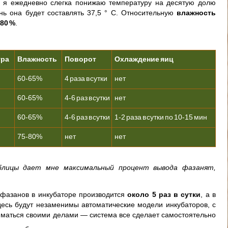
, я ежедневно слегка понижаю температуру на десятую долю
ень она будет составлять 37,5 ° С. Относительную
влажность
80 %
.
ура
Влажность
Поворот
Охлаждение яиц
60-65%
4 раза в сутки
нет
60-65%
4-6 раз в сутки
нет
60-65%
4-6 раз в сутки
1-2 раза в сутки по 10-15 мин
75-80%
нет
нет
блицы дает мне максимальный процент вывода фазанят,
фазанов в инкубаторе производится
около 5 раз в сутки
, а в
десь будут незаменимы автоматические модели инкубаторов, с
иматься своими делами — система все сделает самостоятельно