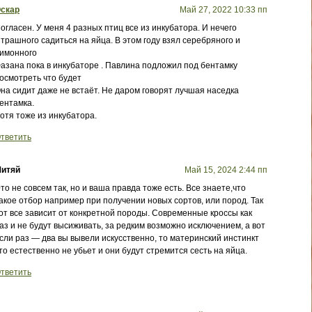
скар
Май 27, 2022 10:33 пп
огласен. У меня 4 разных птиц все из инкубатора. И нечего
трашного садиться на яйца. В этом году взял серебряного и
имонного
азана пока в инкубаторе . Павлина подложил под бентамку
осмотреть что будет
на сидит даже не встаёт. Не даром говорят лучшая наседка
ентамка.
отя тоже из инкубатора.
тветить
итяй
Май 15, 2024 2:44 пп
то не совсем так, но и ваша правда тоже есть. Все знаете,что
акое отбор например при получении новых сортов, или пород. Так
от все зависит от конкретной породы. Современные кроссы как
аз и не будут высиживать, за редким возможно исключением, а вот
сли раз — два вы вывели искусственно, то материнский инстинкт
то естественно не убьет и они будут стремится сесть на яйца.
тветить