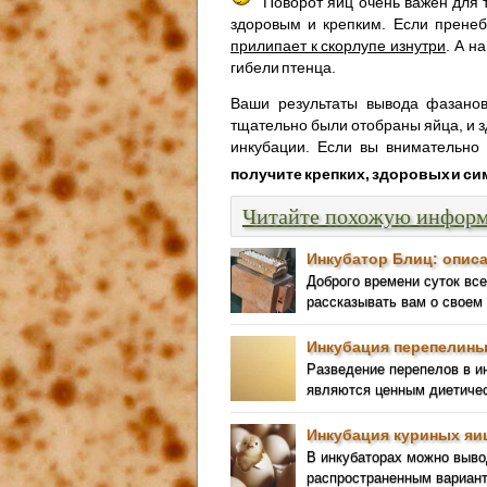
Поворот яиц очень важен для 
здоровым и крепким. Если пренеб
прилипает к скорлупе изнутри
. А н
гибели птенца.
Ваши результаты вывода фазанов 
тщательно были отобраны яйца, и з
инкубации. Если вы внимательно 
получите крепких, здоровых и с
Читайте похожую инфор
Инкубатор Блиц: описа
Доброго времени суток вс
рассказывать вам о своем
Инкубация перепелины
Разведение перепелов в ин
являются ценным диетичес
Инкубация куриных яи
В инкубаторах можно выв
распространенным вариант