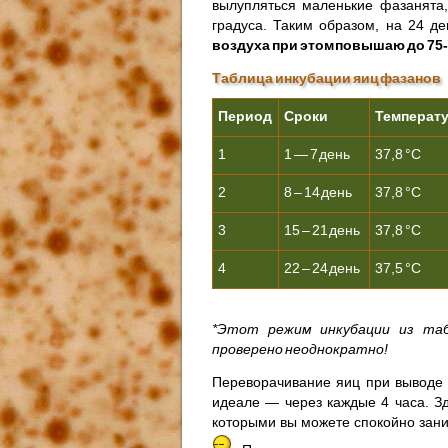
вылупляться маленькие фазанята
градуса. Таким образом, на 24 д
воздуха при этом повышаю до 75-
Таблица инкубации яиц фазанов
Период
Сроки
Температ
1
1 — 7 день
37,8 °С
2
8 – 14 день
37,8 °С
3
15 – 21 день
37,8 °С
4
22 – 24 день
37,5 °С
*Этот режим инкубации из та
проверено неоднократно!
Переворачивание яиц при выводе 
идеале — через каждые 4 часа. З
которыми вы можете спокойно зан