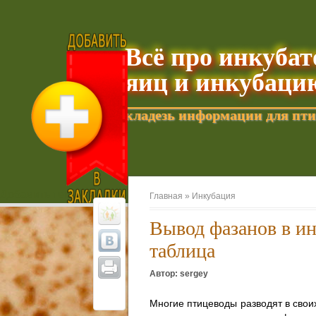
Всё про инкуба
яиц и инкубаци
кладезь информации для пти
Добавить текущую страницу в Избранное
Главная »
Инкубация
Вывод фазанов в и
таблица
Автор: sergey
Многие птицеводы разводят в своих