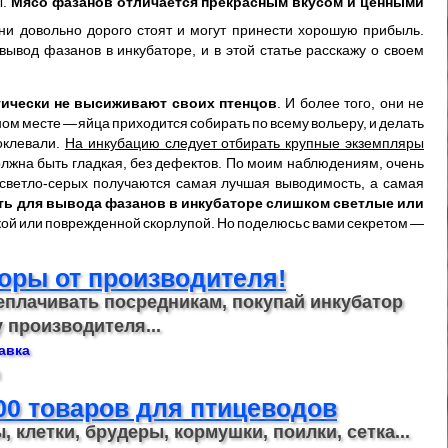
ы.
Мясо фазанов отличается прекрасным вкусом и ценными
ни довольно дорого стоят и могут принести хорошую прибыль.
ывод фазанов в инкубаторе, и в этой статье расскажу о своем
тически не высиживают своих птенцов
. И более того, они не
ом месте — яйца приходится собирать по всему вольеру, и делать
оклевали.
На инкубацию следует отбирать крупные экземпляры
олжна быть гладкая, без дефектов. По моим наблюдениям, очень
з светло-серых получаются самая лучшая выводимость, а самая
ать для вывода фазанов в инкубаторе слишком светлые или
онкой или поврежденной скорлупой. Но поделюсь с вами секретом —
оры от производителя!
еплачивать посредникам, покупай инкубатор
 производителя...
авка
00 товаров для птицеводов
 клетки, брудеры, кормушки, поилки, сетка...