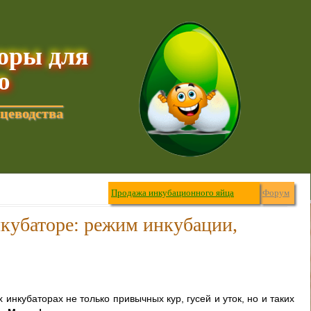
торы для
ю
цеводства
Продажа инкубационного яйца
Форум
нкубаторе: режим инкубации,
 инкубаторах не только привычных кур, гусей и уток, но и таких