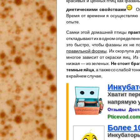
красивых и ценных птиц как фазан
диетическими свойствами
О
Время от времени я осуществляю в
опыте.
Самки этой домашней птицы
прак
откладывают их в одном определенн
это быстро, чтобы фазаны их не п
правильной формы
. Их скорлупа д
многое зависит от окраски яиц. И
низкая — из зеленых.
Не стоит бр
темные яйца
, а также со слабой т
в крайнем случае,
Инкубат
Хватит пер
напрямую у
Отзывы
Дост
Pticevod.com
Более 1
Инкубаторы,