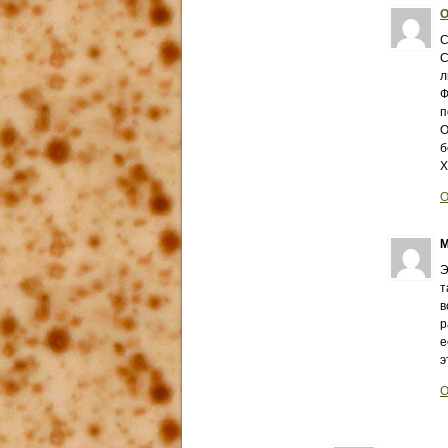
О
С
С
л
Ф
п
О
б
Х
О
М
Э
т
в
р
е
э
О