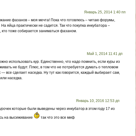
Январь 25, 2014 1:40 пп
жание фазанов – моя мечта! Пока что готовлюсь – читаю форумы,
 На яйца практически не садится. Так что покупка инкубатора –
, кто тоже собирается заниматься фазаном.
Май 1, 2014 11:41 дп
жно использовать кур. Единственно, что надо помнить, если куры из
ивать не будут. Плюс, в том что не потребуется думать о тепловом
— все сделает наседка. Ну тут как говорится, каждый выбирает сам,
 или наседка.
Январь 10, 2016 12:53 дп
курочек которые были выведены через инкубатор.в этом году 17 из
ись на высиживание
так что это все миф