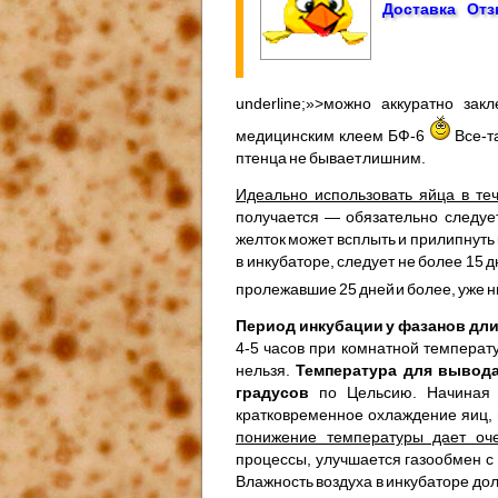
Доставка
От
underline;»>можно аккуратно за
медицинским клеем БФ-6
Все-т
птенца не бывает лишним.
Идеально использовать яйца в те
получается — обязательно следуе
желток может всплыть и прилипнуть
в инкубаторе, следует не более 1
пролежавшие 25 дней и более, уже 
Период инкубации у фазанов длит
4-5 часов при комнатной температ
нельзя.
Температура для вывода
градусов
по Цельсию. Начиная 
кратковременное охлаждение яиц, 
понижение температуры дает оч
процессы, улучшается газообмен с
Влажность воздуха в инкубаторе до