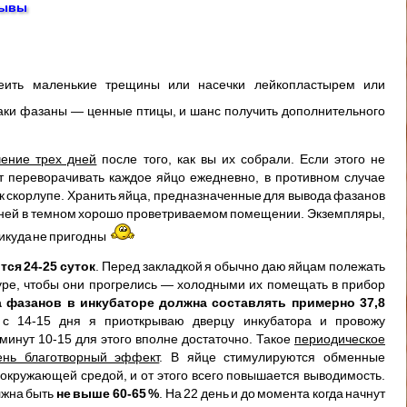
зывы
клеить маленькие трещины или насечки лейкопластырем или
аки фазаны — ценные птицы, и шанс получить дополнительного
чение трех дней
после того, как вы их собрали. Если этого не
т переворачивать каждое яйцо ежедневно, в противном случае
 к скорлупе. Хранить яйца, предназначенные для вывода фазанов
5 дней в темном хорошо проветриваемом помещении. Экземпляры,
никуда не пригодны
ся 24-25 суток
. Перед закладкой я обычно даю яйцам полежать
уре, чтобы они прогрелись — холодными их помещать в прибор
 фазанов в инкубаторе должна составлять примерно 37,8
с 14-15 дня я приоткрываю дверцу инкубатора и провожу
минут 10-15 для этого вполне достаточно. Такое
периодическое
ень благотворный эффект
. В яйце стимулируются обменные
 окружающей средой, и от этого всего повышается выводимость.
лжна быть
не выше 60-65 %
. На 22 день и до момента когда начнут