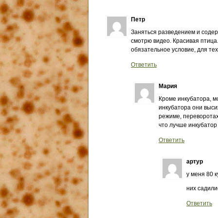
Петр
Заняться разведением и содер
смотрю видео. Красивая птица.
обязательное условие, для тех
Ответить
Мария
Кроме инкубатора, мо
инкубатора они высиж
режиме, переворотах 
что лучше инкубатор
Ответить
артур
у меня 80 
них садил
Ответить